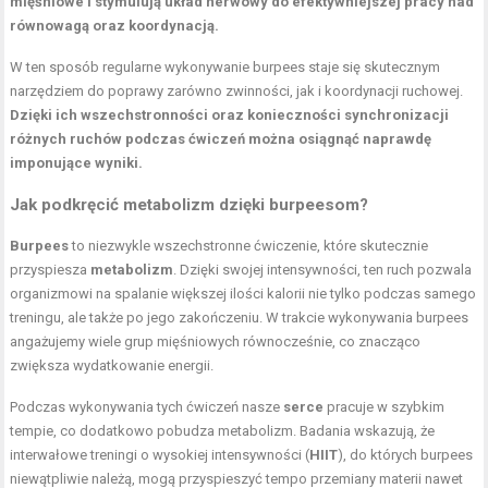
mięśniowe i stymulują układ nerwowy do efektywniejszej pracy nad
równowagą oraz koordynacją.
W ten sposób regularne wykonywanie burpees staje się skutecznym
narzędziem do poprawy zarówno zwinności, jak i koordynacji ruchowej.
Dzięki ich wszechstronności oraz konieczności synchronizacji
różnych ruchów podczas ćwiczeń można osiągnąć naprawdę
imponujące wyniki.
Jak podkręcić metabolizm dzięki burpeesom?
Burpees
to niezwykle wszechstronne ćwiczenie, które skutecznie
przyspiesza
metabolizm
. Dzięki swojej intensywności, ten ruch pozwala
organizmowi na spalanie większej ilości kalorii nie tylko podczas samego
treningu, ale także po jego zakończeniu. W trakcie wykonywania burpees
angażujemy wiele grup mięśniowych równocześnie, co znacząco
zwiększa wydatkowanie energii.
Podczas wykonywania tych ćwiczeń nasze
serce
pracuje w szybkim
tempie, co dodatkowo pobudza metabolizm. Badania wskazują, że
interwałowe treningi o wysokiej intensywności (
HIIT
), do których burpees
niewątpliwie należą, mogą przyspieszyć tempo przemiany materii nawet