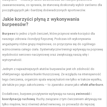
zaawansowania, co sprawia, że stanowią doskonały wybór zarówno dla
początkujących jak i bardziej doświadczonych sportowców.
Jakie korzyści płyną z wykonywania
burpeesów?
Burpees
to jedno z tych ćwiczeń, które przynosi wiele korzyści dla
naszego zdrowia i kondycji fizycznej. Podczas ich wykonywania
angażujemy różne grupy mięśniowe, co przyczynia się do ogólnego
wzmocnienia całego ciała. Systematyczne treningi wpływają na poprawę
wydolności sercowo-naczyniowej oraz zwiększają naszą siłę i
wytrzymałość.
Jednym z najważniejszych atutów burpeesów jest ich zdolność do
efektywnego spalania tkanki tłuszczowej. Ze względu na intensywność
tego ćwiczenia, organizm spala więcej kalorii nie tylko w trakcie wysiłku,
ale także po jego zakończeniu – to zjawisko znane jako
efekt afterburn
.
Dodatkowo, burpees pozytywnie wpływają na naszą
zwinność
i
koordynację ruchową
. Ruchy związane z tym ćwiczeniem aktywują nie
tylko mięśnie, lecz również układ nerwowy, co prowadzi do lepszej