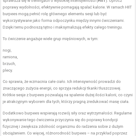
sprawdza się w treningach o wysokiej intensywności (
HIIT
). Oprócz
poprawy wydolności, efektywnie pomagają spalać kalorie. W ramach HIIT
burpees mogą pełnić rolę głównego elementu sesji lub być
wykorzystywane jako forma odpoczynku między innymi ćwiczeniami.
Dzięki temu podnoszą tętno i maksymalizują efekty całego treningu.
To ćwiczenie angażuje wiele grup mięśniowych, w tym:
nogi,
ramiona,
brzuch,
plecy.
Co sprawia, że wzmacnia całe ciało. Ich intensywność prowadzi do
znaczącego zużycia energii, co sprzyja redukcji tkanki tłuszczowej.
Krótkie sesje z burpees pozwalają na spalenie dużej ilości kalorii, co czyni
je atrakcyjnym wyborem dla tych, którzy pragną zredukować masę ciała.
Dodatkowo burpees wspierają rozwój siły oraz wytrzymałości. Regularne
wykonywanie tego ćwiczenia przyczynia się do poprawy kondycji
fizycznej i zwiększa zdolność organizmu do radzenia sobie z dużym
obciążeniem. Co więcej, różnorodność burpees – na przykład poprzez