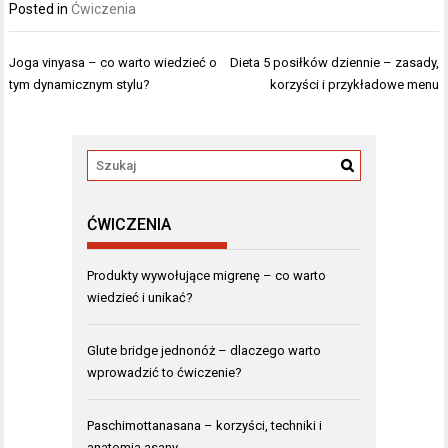
Posted in
Ćwiczenia
Nawigacja
Joga vinyasa – co warto wiedzieć o
Dieta 5 posiłków dziennie – zasady,
wpisu
tym dynamicznym stylu?
korzyści i przykładowe menu
ĆWICZENIA
Produkty wywołujące migrenę – co warto
wiedzieć i unikać?
Glute bridge jednonóż – dlaczego warto
wprowadzić to ćwiczenie?
Paschimottanasana – korzyści, techniki i
anatomia asany