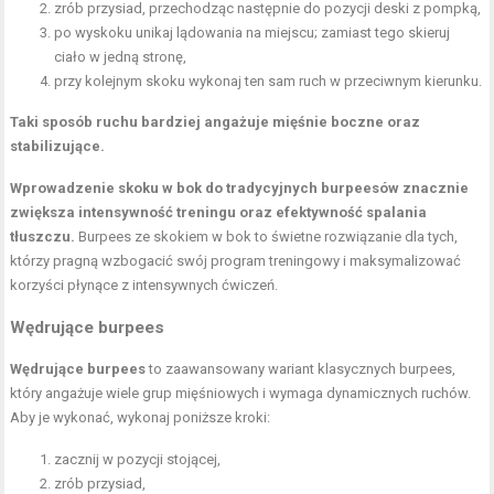
zrób przysiad, przechodząc następnie do pozycji deski z pompką,
po wyskoku unikaj lądowania na miejscu; zamiast tego skieruj
ciało w jedną stronę,
przy kolejnym skoku wykonaj ten sam ruch w przeciwnym kierunku.
Taki sposób ruchu bardziej angażuje mięśnie boczne oraz
stabilizujące.
Wprowadzenie skoku w bok do tradycyjnych burpeesów znacznie
zwiększa intensywność treningu oraz efektywność spalania
tłuszczu.
Burpees ze skokiem w bok to świetne rozwiązanie dla tych,
którzy pragną wzbogacić swój program treningowy i maksymalizować
korzyści płynące z intensywnych ćwiczeń.
Wędrujące burpees
Wędrujące burpees
to zaawansowany wariant klasycznych burpees,
który angażuje wiele grup mięśniowych i wymaga dynamicznych ruchów.
Aby je wykonać, wykonaj poniższe kroki:
zacznij w pozycji stojącej,
zrób przysiad,