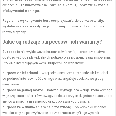
ćwiczenia –
to kluczowe dla uniknięcia kontuzji oraz zwiększenia
efektywności treningu.
Regularne wykonywanie burpees
przyczynia się do wzrostu
siły
,
wydolności
oraz
koordynacji ruchowej.
To znakomity sposób na
rozwój fizyczny!
Jakie są rodzaje burpeesów i ich warianty?
Burpees
to niezwykle wszechstronne ćwiczenie, które można łatwo
dostosować do indywidualnych potrzeb oraz poziomu zaawansowania.
Oto kilka interesujących wersji burpees i ich wariantów:
burpees z ciężarkami
– w tej odmianie trzymamy hantle lub kettlebell,
co podnosi intensywność treningu oraz angażuje dodatkowe grupy
mięśniowe,
burpees na jednej nodze
– bardziej wymagająca wersja, która wymaga
większej stabilności i równowagi; podczas przysiadu jedno kolano unosi
się, co wzmacnia mięśnie nóg oraz poprawia koordynację,
burpees ze wskakiwaniem na przeszkodę
– po wyskoku w desce
wskakujemy na podwyższenie, co znacznie intensyfikuje wysiłek,