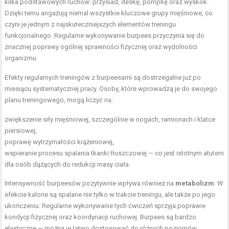
kilka podstawowych ruchów: przysiad, deskę, pompkę oraz wyskok.
Dzięki temu angażują niemal wszystkie kluczowe grupy mięśniowe, co
czyni je jednym z najskuteczniejszych elementów treningu
funkcjonalnego. Regularne wykonywanie burpees przyczynia się do
znacznej poprawy ogólnej sprawności fizycznej oraz wydolności
organizmu.
Efekty regularnych treningów z burpeesami są dostrzegalne już po
miesiącu systematycznej pracy. Osoby, które wprowadzą je do swojego
planu treningowego, mogą liczyć na:
zwiększenie siły mięśniowej, szczególnie w nogach, ramionach i klatce
piersiowej,
poprawę wytrzymałości krążeniowej,
wspieranie procesu spalania tkanki tłuszczowej — co jest istotnym atutem
dla osób dążących do redukcji masy ciała.
Intensywność burpeesów pozytywnie wpływa również na
metabolizm
. W
efekcie kalorie są spalane nie tylko w trakcie treningu, ale także po jego
ukończeniu. Regularne wykonywanie tych ćwiczeń sprzyja poprawie
kondycji fizycznej oraz koordynacji ruchowej. Burpees są bardzo
elastyczne — można je łatwo dostosować do różnych poziomów