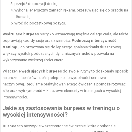
przejdź do pozycji deski,
wykonaj energiczny zamach rękami, przesuwając się do przodu na
dłoniach,
wróć do początkowej pozycji.
Wędrujące burpees
nie tylko wzmacniają mięśnie całego ciała, ale także
poprawiają koordynację oraz zwinność.
Podnoszą intensywność
treningu
, co przyczynia się do lepszego spalania tkanki tłuszczowej –
większy wysiłek podczas tych dynamicznych ruchów pozwala na
wykorzystanie większej ilości energii.
Włączenie
wędrujących burpees
do swojej rutyny to doskonały sposób
na urozmaicenie ćwiczeń i polepszenie wydolności sercowo-
naczyniowej. Regularne praktykowanie tego ćwiczenia pomoże rozwijać
siłę oraz wytrzymałość – kluczowe elementy w treningach o wysokiej
intensywności.
Jakie są zastosowania burpees w treningu o
wysokiej intensywności?
Burpees
to niezwykle wszechstronne ćwiczenie, które doskonale