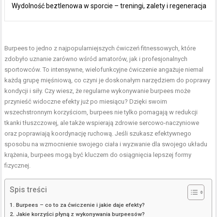
Wydolność beztlenowa w sporcie – treningi, zalety i regeneracja
Burpees to jedno z najpopularniejszych ćwiczeń fitnessowych, które
zdobyło uznanie zarówno wśród amatorów, jak i profesjonalnych
sportowców. To intensywne, wielofunkcyjne ćwiczenie angażuje niemal
każdą grupę mięśniową, co czyni je doskonałym narzędziem do poprawy
kondycji i siły. Czy wiesz, że regularne wykonywanie burpees może
przynieść widoczne efekty już po miesiącu? Dzięki swoim
wszechstronnym korzyściom, burpees nie tylko pomagają w redukcji
tkanki tłuszczowej, ale także wspierają zdrowie sercowo-naczyniowe
oraz poprawiają koordynację ruchową. Jeśli szukasz efektywnego
sposobu na wzmocnienie swojego ciała i wyzwanie dla swojego układu
krążenia, burpees mogą być kluczem do osiągnięcia lepszej formy
fizycznej.
Spis treści
Burpees – co to za ćwiczenie i jakie daje efekty?
Jakie korzyści płyną z wykonywania burpeesów?