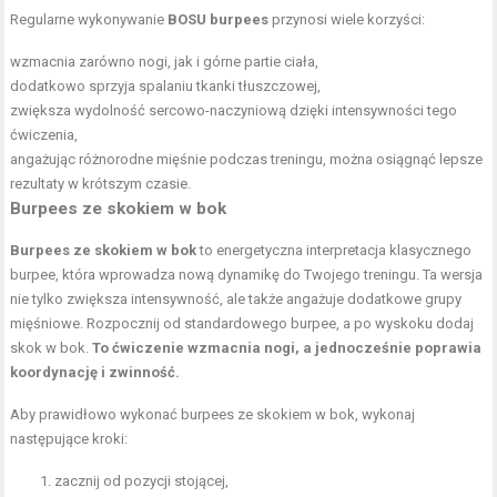
Regularne wykonywanie
BOSU burpees
przynosi wiele korzyści:
wzmacnia zarówno nogi, jak i górne partie ciała,
dodatkowo sprzyja spalaniu tkanki tłuszczowej,
zwiększa wydolność sercowo-naczyniową dzięki intensywności tego
ćwiczenia,
angażując różnorodne mięśnie podczas treningu, można osiągnąć lepsze
rezultaty w krótszym czasie.
Burpees ze skokiem w bok
Burpees ze skokiem w bok
to energetyczna interpretacja klasycznego
burpee, która wprowadza nową dynamikę do Twojego treningu. Ta wersja
nie tylko zwiększa intensywność, ale także angażuje dodatkowe grupy
mięśniowe. Rozpocznij od standardowego burpee, a po wyskoku dodaj
skok w bok.
To ćwiczenie wzmacnia nogi, a jednocześnie poprawia
koordynację i zwinność.
Aby prawidłowo wykonać burpees ze skokiem w bok, wykonaj
następujące kroki:
zacznij od pozycji stojącej,