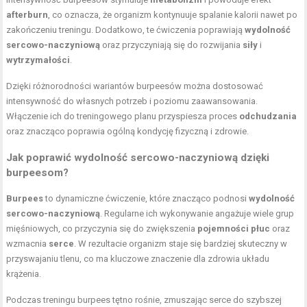
afterburn
, co oznacza, że organizm kontynuuje spalanie kalorii nawet po
zakończeniu treningu. Dodatkowo, te ćwiczenia poprawiają
wydolność
sercowo-naczyniową
oraz przyczyniają się do rozwijania
siły
i
wytrzymałości
.
Dzięki różnorodności wariantów burpeesów można dostosować
intensywność do własnych potrzeb i poziomu zaawansowania.
Włączenie ich do treningowego planu przyspiesza proces
odchudzania
oraz znacząco poprawia ogólną kondycję fizyczną i zdrowie.
Jak poprawić wydolność sercowo-naczyniową dzięki
burpeesom?
Burpees
to dynamiczne ćwiczenie, które znacząco podnosi
wydolność
sercowo-naczyniową
. Regularne ich wykonywanie angażuje wiele grup
mięśniowych, co przyczynia się do zwiększenia
pojemności płuc
oraz
wzmacnia
serce
. W rezultacie organizm staje się bardziej skuteczny w
przyswajaniu tlenu, co ma kluczowe znaczenie dla zdrowia układu
krążenia.
Podczas treningu burpees tętno rośnie, zmuszając serce do szybszej