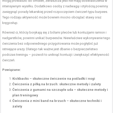
mogą prowadzić do omdleń, zwłaszcza jeśli nie mają doświadczenia w
intensywnym wysiłku. Dodatkowo osoby z nadwagą i otyłością powinny
zasięgnąć porady lekarskiej przed rozpoczęciem ćwiczeń typu burpees.
Tego rodzaju aktywność może bowiem mocno obciążać stawy oraz
kręgosłup.
Również ci, którzy borykają się z bólami pleców lub kontuzjami ramion i
nadgarstków, powinni unikać burpeesów. Niewłaściwe wykonywanie tego
ćwiczenia bez odpowiedniego przygotowania może pogłębić już
istniejące urazy. Dlatego tak ważne jest dbanie o bezpieczeństwo
podczas treningu – pozwoli to uniknąć kontuzji i zwiększyć efektywność
ćwiczeń.
Powiązane:
Kickbacks – skuteczne ćwiczenie na pośladki i nogi
Ćwiczenia z piłką na brzuch: skuteczne metody i zalety
Ćwiczenia z gumami na szczupłe uda – skuteczne metody i
plan treningowy
Ćwiczenia z mini band na brzuch – skuteczne techniki i
zalety