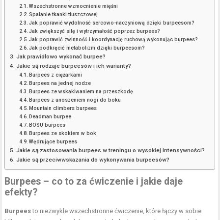
Wszechstronne wzmocnienie mięśni
Spalanie tkanki tłuszczowej
Jak poprawić wydolność sercowo-naczyniową dzięki burpeesom?
Jak zwiększyć siłę i wytrzymałość poprzez burpees?
Jak poprawić zwinność i koordynację ruchową wykonując burpees?
Jak podkręcić metabolizm dzięki burpeesom?
Jak prawidłowo wykonać burpee?
Jakie są rodzaje burpeesów i ich warianty?
Burpees z ciężarkami
Burpees na jednej nodze
Burpees ze wskakiwaniem na przeszkodę
Burpees z unoszeniem nogi do boku
Mountain climbers burpees
Deadman burpee
BOSU burpees
Burpees ze skokiem w bok
Wędrujące burpees
Jakie są zastosowania burpees w treningu o wysokiej intensywności?
Jakie są przeciwwskazania do wykonywania burpeesów?
Burpees – co to za ćwiczenie i jakie daje
efekty?
Burpees
to niezwykle wszechstronne ćwiczenie, które łączy w sobie