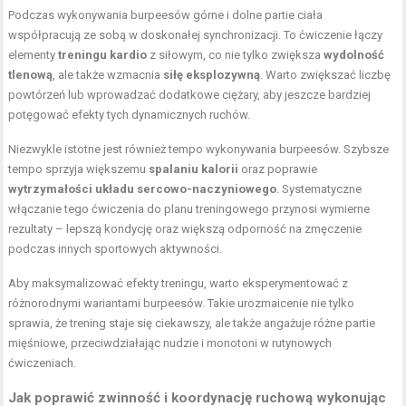
Podczas wykonywania burpeesów górne i dolne partie ciała
współpracują ze sobą w doskonałej synchronizacji. To ćwiczenie łączy
elementy
treningu kardio
z siłowym, co nie tylko zwiększa
wydolność
tlenową
, ale także wzmacnia
siłę eksplozywną
. Warto zwiększać liczbę
powtórzeń lub wprowadzać dodatkowe ciężary, aby jeszcze bardziej
potęgować efekty tych dynamicznych ruchów.
Niezwykle istotne jest również tempo wykonywania burpeesów. Szybsze
tempo sprzyja większemu
spalaniu kalorii
oraz poprawie
wytrzymałości układu sercowo-naczyniowego
. Systematyczne
włączanie tego ćwiczenia do planu treningowego przynosi wymierne
rezultaty – lepszą kondycję oraz większą odporność na zmęczenie
podczas innych sportowych aktywności.
Aby maksymalizować efekty treningu, warto eksperymentować z
różnorodnymi wariantami burpeesów. Takie urozmaicenie nie tylko
sprawia, że trening staje się ciekawszy, ale także angażuje różne partie
mięśniowe, przeciwdziałając nudzie i monotoni w rutynowych
ćwiczeniach.
Jak poprawić zwinność i koordynację ruchową wykonując