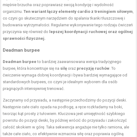
mięśnie brzucha oraz poprawiasz swoją kondycję i wydolność
organizmu.
Ten wariant łączy elementy cardio z treningiem siłowym
,
co czyni go skutecznym narzędziem do spalania tkanki tłuszczowej i
budowania wytrzymałości. Regularne wykonywanie tego rodzaju ćwiczeń
przyczynia się również do
lepszej koordynacji ruchowej oraz ogólnej
sprawności fizycznej.
Deadman burpee
Deadman burpee
to bardziej zaawansowana wersja tradycyjnego
burpee, która koncentruje się na
silę
oraz
precyzję ruchów
. To
ćwiczenie wymaga dobrej koordynacji i bywa bardziej wymagające od
standardowych burpees, co czyni je idealnym wyborem dla osób
pragnących intensywniej trenować.
Zaczynamy od przysiadu, a następnie przechodzimy do pozycji deski.
Następnie całe ciało opada na podłogę, a ręce rozkładamy na boki,
tworząc kąt prosty z tułowiem. Kluczowa jest umiejętność szybkiego
powrotu do pozycji deski, by później wrócić do przysiadu i zakończyć
całość skokiem w górę. Taka sekwencja angażuje nie tylko ramiona, ale
także całe ciało, co efektywnie wzmacnia siłę oraz poprawia ogólną