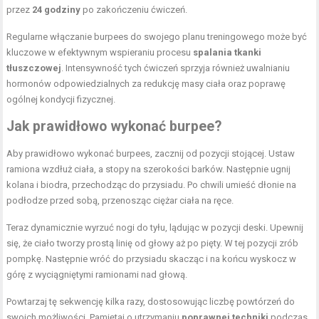
przez
24 godziny
po zakończeniu ćwiczeń.
Regularne włączanie burpees do swojego planu treningowego może być
kluczowe w efektywnym wspieraniu procesu
spalania tkanki
tłuszczowej
. Intensywność tych ćwiczeń sprzyja również uwalnianiu
hormonów odpowiedzialnych za redukcję masy ciała oraz poprawę
ogólnej kondycji fizycznej.
Jak prawidłowo wykonać burpee?
Aby prawidłowo wykonać burpees, zacznij od pozycji stojącej. Ustaw
ramiona wzdłuż ciała, a stopy na szerokości barków. Następnie ugnij
kolana i biodra, przechodząc do przysiadu. Po chwili umieść dłonie na
podłodze przed sobą, przenosząc ciężar ciała na ręce.
Teraz dynamicznie wyrzuć nogi do tyłu, lądując w pozycji deski. Upewnij
się, że ciało tworzy prostą linię od głowy aż po pięty. W tej pozycji zrób
pompkę. Następnie wróć do przysiadu skacząc i na końcu wyskocz w
górę z wyciągniętymi ramionami nad głową.
Powtarzaj tę sekwencję kilka razy, dostosowując liczbę powtórzeń do
swoich możliwości. Pamiętaj o utrzymaniu
poprawnej techniki
podczas