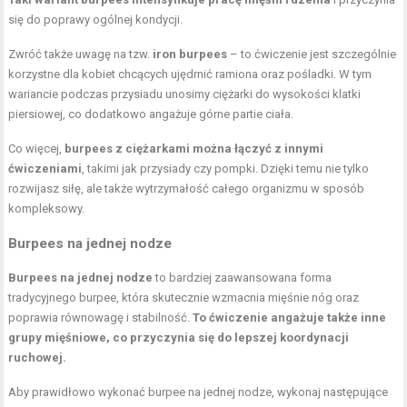
się do poprawy ogólnej kondycji.
Zwróć także uwagę na tzw.
iron burpees
– to ćwiczenie jest szczególnie
korzystne dla kobiet chcących ujędrnić ramiona oraz pośladki. W tym
wariancie podczas przysiadu unosimy ciężarki do wysokości klatki
piersiowej, co dodatkowo angażuje górne partie ciała.
Co więcej,
burpees z ciężarkami można łączyć z innymi
ćwiczeniami
, takimi jak przysiady czy pompki. Dzięki temu nie tylko
rozwijasz siłę, ale także wytrzymałość całego organizmu w sposób
kompleksowy.
Burpees na jednej nodze
Burpees na jednej nodze
to bardziej zaawansowana forma
tradycyjnego burpee, która skutecznie wzmacnia mięśnie nóg oraz
poprawia równowagę i stabilność.
To ćwiczenie angażuje także inne
grupy mięśniowe, co przyczynia się do lepszej koordynacji
ruchowej.
Aby prawidłowo wykonać burpee na jednej nodze, wykonaj następujące