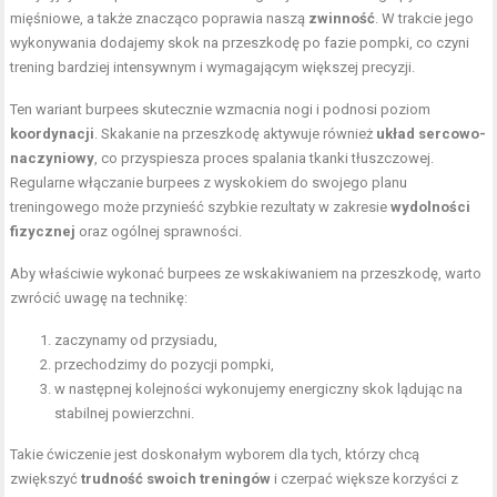
mięśniowe, a także znacząco poprawia naszą
zwinność
. W trakcie jego
wykonywania dodajemy skok na przeszkodę po fazie pompki, co czyni
trening bardziej intensywnym i wymagającym większej precyzji.
Ten wariant burpees skutecznie wzmacnia nogi i podnosi poziom
koordynacji
. Skakanie na przeszkodę aktywuje również
układ sercowo-
naczyniowy
, co przyspiesza proces spalania tkanki tłuszczowej.
Regularne włączanie burpees z wyskokiem do swojego planu
treningowego może przynieść szybkie rezultaty w zakresie
wydolności
fizycznej
oraz ogólnej sprawności.
Aby właściwie wykonać burpees ze wskakiwaniem na przeszkodę, warto
zwrócić uwagę na technikę:
zaczynamy od przysiadu,
przechodzimy do pozycji pompki,
w następnej kolejności wykonujemy energiczny skok lądując na
stabilnej powierzchni.
Takie ćwiczenie jest doskonałym wyborem dla tych, którzy chcą
zwiększyć
trudność swoich treningów
i czerpać większe korzyści z