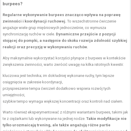
burpees?
Regularne wykonywanie burpees znacząco wpływa na poprawę
zwinności i koordynacji ruchowej.
To wszechstronne ćwiczenie
angażuje wiele grup mięśniowych jednocześnie, co wymusza
synchronizację ruchów w ciele.
Dynamiczne przejście z pozycji
stojącej do pompki, a następnie do skoku rozwija zdolność szybkiej
reakcji oraz precyzję w wykonywaniu ruchów.
Aby maksymalnie wykorzystać korzyści płynące z burpees w kontekście
zwiększenia zwinności, warto zwrócić uwagę na kilka istotnych kwestii:
kluczowa jest technika; im dokładniej wykonane ruchy, tym lepsze
osiągnięcia w zakresie koordynacji,
przyspieszenie tempa ćwiczeń dodatkowo wspiera rozwój tych
umiejętności,
szybkie tempo wymaga większej koncentracji oraz kontroli nad ciałem.
Warto również eksperymentować z różnymi wariantami burpees, takimi jak
te z ciężarkami lub wykonywane na jednej nodze.
Takie modyfikacje nie
tylko urozmaicają trening, ale także angażują różne partie