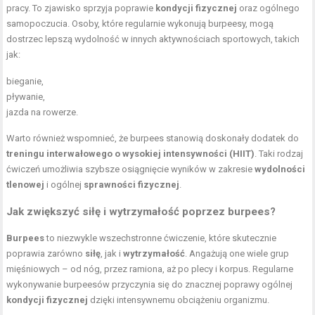
pracy. To zjawisko sprzyja poprawie
kondycji fizycznej
oraz ogólnego
samopoczucia. Osoby, które regularnie wykonują burpeesy, mogą
dostrzec lepszą wydolność w innych aktywnościach sportowych, takich
jak:
bieganie,
pływanie,
jazda na rowerze.
Warto również wspomnieć, że burpees stanowią doskonały dodatek do
treningu interwałowego o wysokiej intensywności (HIIT)
. Taki rodzaj
ćwiczeń umożliwia szybsze osiągnięcie wyników w zakresie
wydolności
tlenowej
i ogólnej
sprawności fizycznej
.
Jak zwiększyć siłę i wytrzymałość poprzez burpees?
Burpees
to niezwykle wszechstronne ćwiczenie, które skutecznie
poprawia zarówno
siłę
, jak i
wytrzymałość
. Angażują one wiele grup
mięśniowych – od nóg, przez ramiona, aż po plecy i korpus. Regularne
wykonywanie burpeesów przyczynia się do znacznej poprawy ogólnej
kondycji fizycznej
dzięki intensywnemu obciążeniu organizmu.