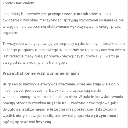
kontroli nad ciałem.
Inną zaletą burpeesów jest
przyspieszenie metabolizmu
. Jako
ćwiczenie o wysokiej intensywności sprzyjają szybszemu spalaniu kalorii
w ciągu dnia oraz bardziej efektywnemu wykorzystywaniu energii przez
organizm.
Te wszystkie walory sprawiają, że burpeesy są doskonałym dodatkiem do
każdego programu treningowego. Niezależnie od tego, czy naszym celem
jest
redukcja masy ciała
,
poprawa kondycji
czy budowa siły – warto je
uwzględnić w swoim planie treningowym.
Wszechstronne wzmocnienie mięśni
Burpees
to niezwykle efektywne ćwiczenie, które angażuje wiele grup
mięśniowych jednocześnie. Dzięki temu przyczyniają się do
wszechstronnego wzmocnienia całego ciała. W trakcie ich wykonywania
pracują przede wszystkim
mięśnie ud
– zarówno czworogłowe, jak i
dwugłowe, a także
mięśnie brzucha
oraz
pośladków
. Taki złożony
wysiłek nie tylko zwiększa siłę, ale również poprawia
wytrzymałość
i
ogólną
sprawność fizyczną
.