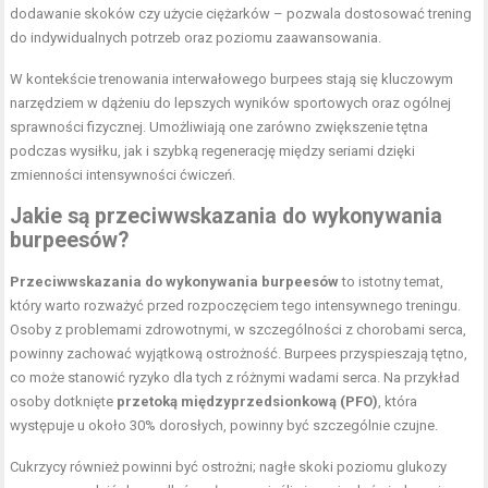
dodawanie skoków czy użycie ciężarków – pozwala dostosować trening
do indywidualnych potrzeb oraz poziomu zaawansowania.
W kontekście trenowania interwałowego burpees stają się kluczowym
narzędziem w dążeniu do lepszych wyników sportowych oraz ogólnej
sprawności fizycznej. Umożliwiają one zarówno zwiększenie tętna
podczas wysiłku, jak i szybką regenerację między seriami dzięki
zmienności intensywności ćwiczeń.
Jakie są przeciwwskazania do wykonywania
burpeesów?
Przeciwwskazania do wykonywania burpeesów
to istotny temat,
który warto rozważyć przed rozpoczęciem tego intensywnego treningu.
Osoby z problemami zdrowotnymi, w szczególności z chorobami serca,
powinny zachować wyjątkową ostrożność. Burpees przyspieszają tętno,
co może stanowić ryzyko dla tych z różnymi wadami serca. Na przykład
osoby dotknięte
przetoką międzyprzedsionkową (PFO)
, która
występuje u około 30% dorosłych, powinny być szczególnie czujne.
Cukrzycy również powinni być ostrożni; nagłe skoki poziomu glukozy