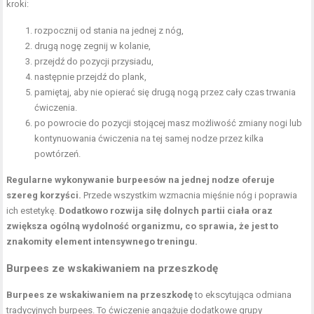
kroki:
rozpocznij od stania na jednej z nóg,
drugą nogę zegnij w kolanie,
przejdź do pozycji przysiadu,
następnie przejdź do plank,
pamiętaj, aby nie opierać się drugą nogą przez cały czas trwania
ćwiczenia.
po powrocie do pozycji stojącej masz możliwość zmiany nogi lub
kontynuowania ćwiczenia na tej samej nodze przez kilka
powtórzeń.
Regularne wykonywanie burpeesów na jednej nodze oferuje
szereg korzyści.
Przede wszystkim wzmacnia mięśnie nóg i poprawia
ich estetykę.
Dodatkowo rozwija siłę dolnych partii ciała oraz
zwiększa ogólną wydolność organizmu, co sprawia, że jest to
znakomity element intensywnego treningu.
Burpees ze wskakiwaniem na przeszkodę
Burpees ze wskakiwaniem na przeszkodę
to ekscytująca odmiana
tradycyjnych burpees. To ćwiczenie angażuje dodatkowe grupy