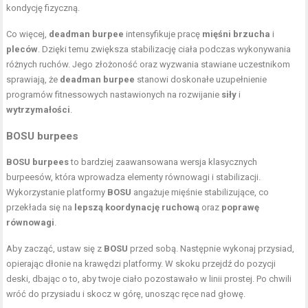
kondycję fizyczną.
Co więcej,
deadman burpee
intensyfikuje pracę
mięśni brzucha
i
pleców
. Dzięki temu zwiększa stabilizację ciała podczas wykonywania
różnych ruchów. Jego złożoność oraz wyzwania stawiane uczestnikom
sprawiają, że
deadman burpee
stanowi doskonałe uzupełnienie
programów fitnessowych nastawionych na rozwijanie
siły
i
wytrzymałości
.
BOSU burpees
BOSU burpees
to bardziej zaawansowana wersja klasycznych
burpeesów, która wprowadza elementy równowagi i stabilizacji.
Wykorzystanie platformy
BOSU
angażuje mięśnie stabilizujące, co
przekłada się na
lepszą koordynację ruchową
oraz
poprawę
równowagi
.
Aby zacząć, ustaw się z
BOSU
przed sobą. Następnie wykonaj przysiad,
opierając dłonie na krawędzi platformy. W skoku przejdź do pozycji
deski, dbając o to, aby twoje ciało pozostawało w linii prostej. Po chwili
wróć do przysiadu i skocz w górę, unosząc ręce nad głowę.