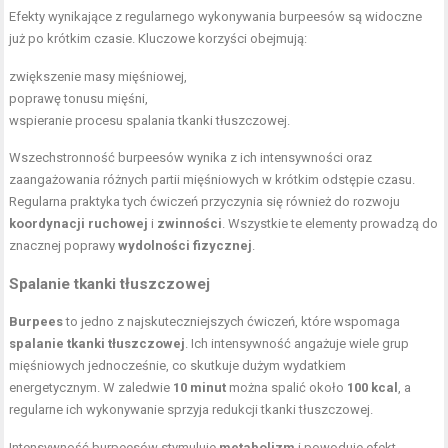
Efekty wynikające z regularnego wykonywania burpeesów są widoczne
już po krótkim czasie. Kluczowe korzyści obejmują:
zwiększenie masy mięśniowej,
poprawę tonusu mięśni,
wspieranie procesu spalania tkanki tłuszczowej.
Wszechstronność burpeesów wynika z ich intensywności oraz
zaangażowania różnych partii mięśniowych w krótkim odstępie czasu.
Regularna praktyka tych ćwiczeń przyczynia się również do rozwoju
koordynacji ruchowej
i
zwinności
. Wszystkie te elementy prowadzą do
znacznej poprawy
wydolności fizycznej
.
Spalanie tkanki tłuszczowej
Burpees
to jedno z najskuteczniejszych ćwiczeń, które wspomaga
spalanie tkanki tłuszczowej
. Ich intensywność angażuje wiele grup
mięśniowych jednocześnie, co skutkuje dużym wydatkiem
energetycznym. W zaledwie
10 minut
można spalić około
100 kcal
, a
regularne ich wykonywanie sprzyja redukcji tkanki tłuszczowej.
Intensywność burpeesów stymuluje
metabolizm
i powoduje efekt