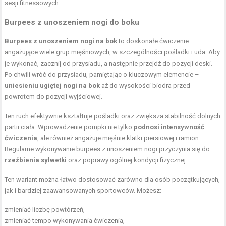
sesji fitnessowych.
Burpees z unoszeniem nogi do boku
Burpees z unoszeniem nogi na bok
to doskonałe ćwiczenie
angażujące wiele grup mięśniowych, w szczególności
pośladki i uda
. Aby
je wykonać, zacznij od przysiadu, a następnie przejdź do pozycji deski.
Po chwili wróć do przysiadu, pamiętając o kluczowym elemencie –
uniesieniu ugiętej nogi na bok
aż do wysokości biodra przed
powrotem do pozycji wyjściowej.
Ten ruch efektywnie kształtuje pośladki oraz zwiększa stabilność dolnych
partii ciała. Wprowadzenie pompki nie tylko
podnosi intensywność
ćwiczenia
, ale również angażuje mięśnie klatki piersiowej i ramion.
Regularne wykonywanie burpees z unoszeniem nogi przyczynia się do
rzeźbienia sylwetki
oraz poprawy ogólnej kondycji fizycznej.
Ten wariant można łatwo dostosować zarówno dla osób początkujących,
jak i bardziej zaawansowanych sportowców. Możesz:
zmieniać liczbę powtórzeń,
zmieniać
tempo wykonywania ćwiczenia
,