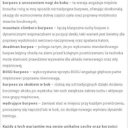
burpees z unoszeniem nogi do boku
– ta wersja angażuje mięśnie
brzucha i nóg w inny sposób niż tradycyjne burpees, oferując doskonałą
okazję do wzmocnienia dolnej części ciała oraz poprawy mobilności
stawów biodrowych
,
mountain climbers burpees
– łączą klasyczne ruchy burpee z
dynamicznymi wspinaczkami w pozycji deski; taki wariant jest świetny dla
poprawy wydolności sercowo-naczyniowej oraz spalania kalorii,
deadman burpee
– polega na tym, że po wykonaniu standardowego
burpee leżymy chwilę na ziemi przed kolejnym powtórzeniem; ta technika
może stanowić prawdziwe wyzwanie dla układu nerwowego oraz siły
mięśniowej,
BOSU burpees
– wykorzystanie sprzętu BOSU angażuje głębsze partie
mięśniowe i poprawia równowagę,
burpees ze skokiem w bok
– różnią się od tradycyjnych dzięki dodaniu
bocznego skoku po wyskoku; ten ruch zwiększa zakres ruchu i aktywuje
inne grupy mięśniowe,
wędrujące burpees
– zamiast stać w miejscu przy każdym powtórzeniu,
poruszamy się naprzód lub w bok, co dodaje nowego wymiaru dynamiki
treningu.
Każdy z tych wariantów ma swoje unikalne cechy oraz korzyści