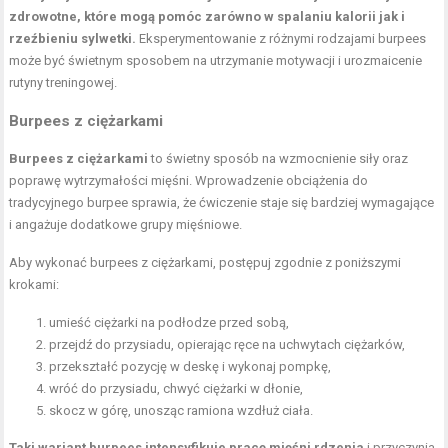
zdrowotne, które mogą pomóc zarówno w spalaniu kalorii jak i
rzeźbieniu sylwetki.
Eksperymentowanie z różnymi rodzajami burpees
może być świetnym sposobem na utrzymanie motywacji i urozmaicenie
rutyny treningowej.
Burpees z ciężarkami
Burpees z ciężarkami
to świetny sposób na wzmocnienie siły oraz
poprawę wytrzymałości mięśni. Wprowadzenie obciążenia do
tradycyjnego burpee sprawia, że ćwiczenie staje się bardziej wymagające
i angażuje dodatkowe grupy mięśniowe.
Aby wykonać burpees z ciężarkami, postępuj zgodnie z poniższymi
krokami:
umieść ciężarki na podłodze przed sobą,
przejdź do przysiadu, opierając ręce na uchwytach ciężarków,
przekształć pozycję w deskę i wykonaj pompkę,
wróć do przysiadu, chwyć ciężarki w dłonie,
skocz w górę, unosząc ramiona wzdłuż ciała.
Taki wariant burpees intensyfikuje pracę mięśni rdzenia
i przyczynia