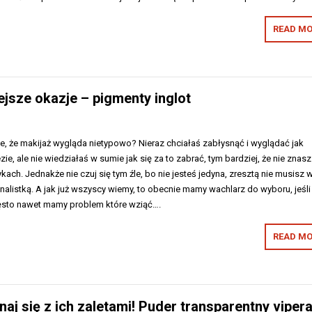
READ MO
ejsze okazje – pigmenty inglot
, że makijaż wygląda nietypowo? Nieraz chciałaś zabłysnąć i wyglądać jak
ie, ale nie wiedziałaś w sumie jak się za to zabrać, tym bardziej, że nie znasz
ach. Jednakże nie czuj się tym źle, bo nie jesteś jedyna, zresztą nie musisz 
alistką. A jak już wszyscy wiemy, to obecnie mamy wachlarz do wyboru, jeśli
ęsto nawet mamy problem które wziąć….
READ MO
j się z ich zaletami! Puder transparentny viper