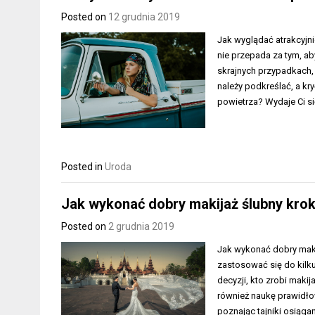
Posted on
12 grudnia 2019
Jak wyglądać atrakcyjni
nie przepada za tym, ab
skrajnych przypadkach, 
należy podkreślać, a kry
powietrza? Wydaje Ci si
Posted in
Uroda
Jak wykonać dobry makijaż ślubny kro
Posted on
2 grudnia 2019
Jak wykonać dobry maki
zastosować się do kilku
decyzji, kto zrobi makij
również naukę prawidłow
poznając tajniki osiąga