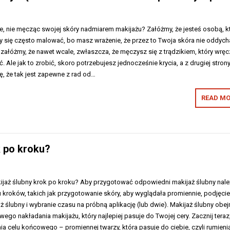
e, nie męcząc swojej skóry nadmiarem makijażu? Załóżmy, że jesteś osobą, k
y się często malować, bo masz wrażenie, że przez to Twoja skóra nie oddych
załóżmy, że nawet wcale, zwłaszcza, że męczysz się z trądzikiem, który wręc
ć. Ale jak to zrobić, skoro potrzebujesz jednocześnie krycia, a z drugiej stron
ę, że tak jest zapewne z rad od…
READ MO
k po kroku?
jaż ślubny krok po kroku? Aby przygotować odpowiedni makijaż ślubny nale
 kroków, takich jak przygotowanie skóry, aby wyglądała promiennie, podjęci
aż ślubny i wybranie czasu na próbną aplikację (lub dwie). Makijaż ślubny obe
ego nakładania makijażu, który najlepiej pasuje do Twojej cery. Zacznij teraz
nia celu końcowego – promiennej twarzy, która pasuje do ciebie, czyli rumieni