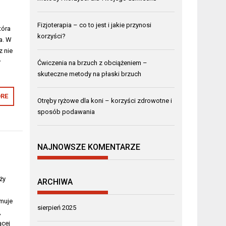
Fizjoterapia – co to jest i jakie przynosi
tóra
korzyści?
a. W
z nie
y
Ćwiczenia na brzuch z obciążeniem –
skuteczne metody na płaski brzuch
RE
Otręby ryżowe dla koni – korzyści zdrowotne i
sposób podawania
NAJNOWSZE KOMENTARZE
ży
ARCHIWA
e
jmuje
sierpień 2025
,
ącej