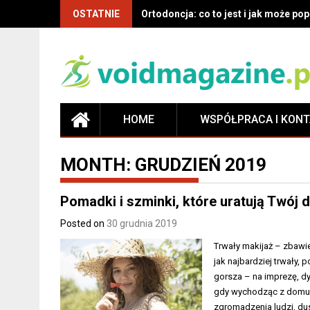
OSTATNIE
Co musisz wiedzieć o ortodoncji: de
HOME
WSPÓŁPRACA I KON
MONTH:
GRUDZIEŃ 2019
Pomadki i szminki, które uratują Twój
Posted on
30 grudnia 2019
Trwały makijaż – zbawi
jak najbardziej trwały,
gorsza – na imprezę, dy
gdy wychodząc z domu w
zgromadzenia ludzi, du