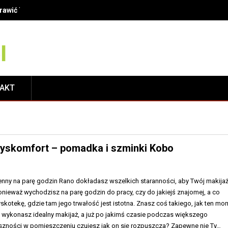
finicje, metody i korzyści dla Twojego uśmiechu
TAKT
 dyskomfort – pomadka i szminki Kobo
enny na parę godzin Rano dokładasz wszelkich staranności, aby Twój makijaż
 ponieważ wychodzisz na parę godzin do pracy, czy do jakiejś znajomej, a co
skotekę, gdzie tam jego trwałość jest istotna. Znasz coś takiego, jak ten mo
ykonasz idealny makijaż, a już po jakimś czasie podczas większego
szności w pomieszczeniu czujesz jak on się rozpuszcza? Zapewne nie Ty…