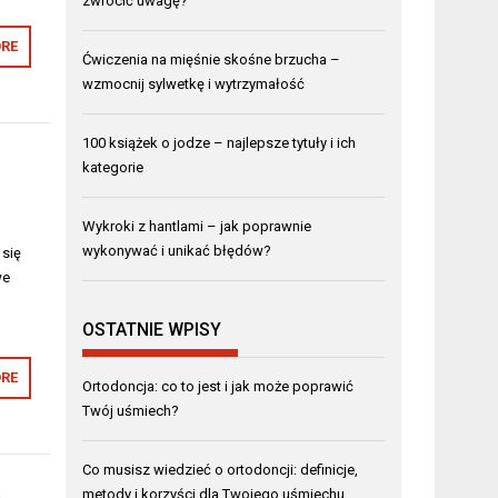
zwrócić uwagę?
RE
Ćwiczenia na mięśnie skośne brzucha –
wzmocnij sylwetkę i wytrzymałość
100 książek o jodze – najlepsze tytuły i ich
kategorie
Wykroki z hantlami – jak poprawnie
wykonywać i unikać błędów?
 się
we
OSTATNIE WPISY
RE
Ortodoncja: co to jest i jak może poprawić
Twój uśmiech?
Co musisz wiedzieć o ortodoncji: definicje,
a
metody i korzyści dla Twojego uśmiechu