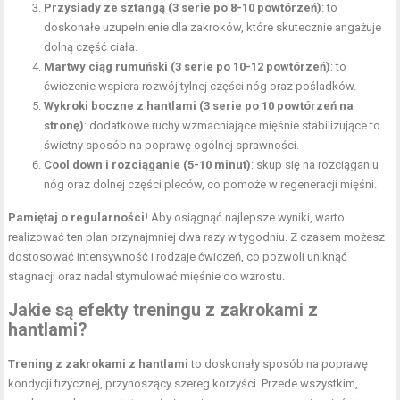
Przysiady ze sztangą
(3 serie po 8-10 powtórzeń)
: to
doskonałe uzupełnienie dla zakroków, które skutecznie angażuje
dolną część ciała.
Martwy ciąg
rumuński (3 serie po 10-12 powtórzeń)
: to
ćwiczenie wspiera rozwój tylnej części nóg oraz pośladków.
Wykroki boczne z hantlami (3 serie po 10 powtórzeń na
stronę)
: dodatkowe ruchy wzmacniające mięśnie stabilizujące to
świetny sposób na poprawę ogólnej sprawności.
Cool down i rozciąganie (5-10 minut)
: skup się na rozciąganiu
nóg oraz dolnej części pleców, co pomoże w regeneracji mięśni.
Pamiętaj o regularności!
Aby osiągnąć najlepsze wyniki, warto
realizować ten plan przynajmniej dwa razy w tygodniu. Z czasem możesz
dostosować intensywność i rodzaje ćwiczeń, co pozwoli uniknąć
stagnacji oraz nadal stymulować mięśnie do wzrostu.
Jakie są efekty treningu z zakrokami z
hantlami?
Trening z zakrokami z hantlami
to doskonały sposób na poprawę
kondycji fizycznej, przynoszący szereg korzyści. Przede wszystkim,