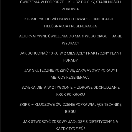
ĆWICZENIA W PODPORZE – KLUCZ DO SIŁY, STABILNOŚCI I
ZDROWIA
KOSMETYKI DO WŁOSÓW PO TRWAŁEJ ONDULACJI –
PIELĘGNACJA I REGENERACJA
ALTERNATYWNE ĆWICZENIA DO MARTWEGO CIĄGU – JAKIE
WYBRAĆ?
JAK SCHUDNĄĆ 10 KG W 2 MIESIĄCE? PRAKTYCZNY PLAN I
PORADY
JAK SKUTECZNIE POZBYĆ SIĘ ZAKWASÓW? PORADY I
METODY REGENERACJI
SZYBKA DIETA W 2 TYGODNIE – ZDROWE ODCHUDZANIE
KROK PO KROKU
SKIP C – KLUCZOWE ĆWICZENIE POPRAWIAJĄCE TECHNIKĘ
BIEGU
JAK STWORZYĆ ZDROWY JADŁOSPIS DIETETYCZNY NA
KAŻDY TYDZIEŃ?