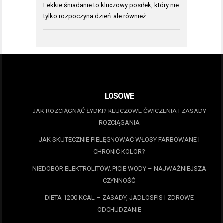
Lekkie śniadanie to kluczowy posiłek, który nie
tylko rozpoczyna dzień, ale również …
LOSOWE
JAK ROZCIĄGNĄĆ ŁYDKI? KLUCZOWE ĆWICZENIA I ZASADY
ROZCIĄGANIA
JAK SKUTECZNIE PIELĘGNOWAĆ WŁOSY FARBOWANE I
CHRONIĆ KOLOR?
NIEDOBÓR ELEKTROLITÓW. PICIE WODY – NAJWAŻNIEJSZA
CZYNNOŚĆ
DIETA 1200 KCAL – ZASADY, JADŁOSPIS I ZDROWE
ODCHUDZANIE