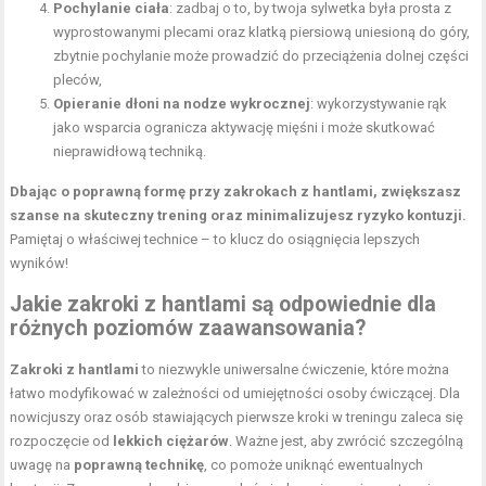
Pochylanie ciała
: zadbaj o to, by twoja sylwetka była prosta z
wyprostowanymi plecami oraz
klatką piersiową
uniesioną do góry,
zbytnie pochylanie może prowadzić do przeciążenia dolnej części
pleców,
Opieranie dłoni na nodze wykrocznej
: wykorzystywanie rąk
jako wsparcia ogranicza aktywację mięśni i może skutkować
nieprawidłową techniką.
Dbając o poprawną formę przy zakrokach z hantlami, zwiększasz
szanse na skuteczny trening oraz minimalizujesz ryzyko kontuzji.
Pamiętaj o właściwej technice – to klucz do osiągnięcia lepszych
wyników!
Jakie zakroki z hantlami są odpowiednie dla
różnych poziomów zaawansowania?
Zakroki z hantlami
to niezwykle uniwersalne ćwiczenie, które można
łatwo modyfikować w zależności od umiejętności osoby ćwiczącej. Dla
nowicjuszy oraz osób stawiających pierwsze kroki w treningu zaleca się
rozpoczęcie od
lekkich ciężarów
. Ważne jest, aby zwrócić szczególną
uwagę na
poprawną technikę
, co pomoże uniknąć ewentualnych