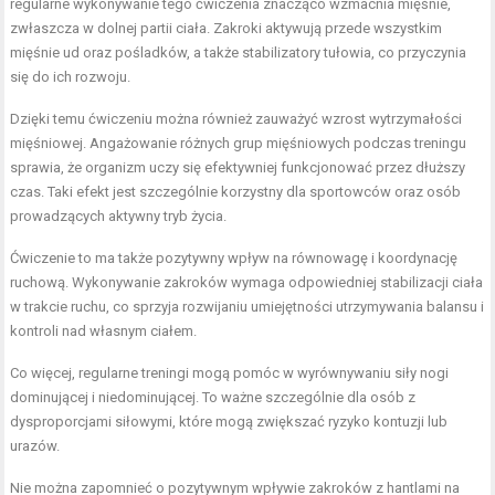
regularne wykonywanie tego ćwiczenia znacząco wzmacnia mięśnie,
zwłaszcza w dolnej partii ciała. Zakroki aktywują przede wszystkim
mięśnie ud oraz pośladków, a także stabilizatory tułowia, co przyczynia
się do ich rozwoju.
Dzięki temu ćwiczeniu można również zauważyć
wzrost wytrzymałości
mięśniowej
. Angażowanie różnych grup mięśniowych podczas treningu
sprawia, że organizm uczy się efektywniej funkcjonować przez dłuższy
czas. Taki efekt jest szczególnie korzystny dla sportowców oraz osób
prowadzących aktywny tryb życia.
Ćwiczenie to ma także pozytywny wpływ na równowagę i koordynację
ruchową. Wykonywanie zakroków wymaga odpowiedniej stabilizacji ciała
w trakcie ruchu, co sprzyja rozwijaniu umiejętności utrzymywania balansu i
kontroli nad własnym ciałem.
Co więcej, regularne treningi mogą pomóc w wyrównywaniu siły nogi
dominującej i niedominującej. To ważne szczególnie dla osób z
dysproporcjami siłowymi, które mogą zwiększać ryzyko kontuzji lub
urazów.
Nie można zapomnieć o pozytywnym wpływie zakroków z hantlami na