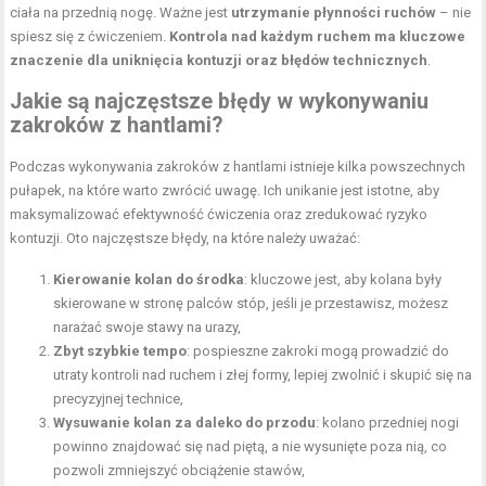
ciała na przednią nogę. Ważne jest
utrzymanie płynności ruchów
– nie
spiesz się z ćwiczeniem.
Kontrola nad każdym ruchem ma kluczowe
znaczenie dla uniknięcia kontuzji oraz błędów technicznych
.
Jakie są najczęstsze błędy w wykonywaniu
zakroków z hantlami?
Podczas wykonywania zakroków z hantlami istnieje kilka powszechnych
pułapek, na które warto zwrócić uwagę. Ich unikanie jest istotne, aby
maksymalizować efektywność ćwiczenia oraz zredukować ryzyko
kontuzji. Oto najczęstsze błędy, na które należy uważać:
Kierowanie kolan do środka
: kluczowe jest, aby kolana były
skierowane w stronę palców stóp, jeśli je przestawisz, możesz
narażać swoje stawy na urazy,
Zbyt szybkie tempo
: pospieszne zakroki mogą prowadzić do
utraty kontroli nad ruchem i złej formy, lepiej zwolnić i skupić się na
precyzyjnej technice,
Wysuwanie kolan za daleko do przodu
: kolano przedniej nogi
powinno znajdować się nad piętą, a nie wysunięte poza nią, co
pozwoli zmniejszyć obciążenie stawów,