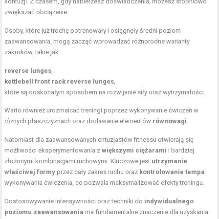
kontuzji. Z czasem, gdy nabierzesz doświadczenia, możesz stopniowo
zwiększać obciążenie.
Osoby, które już trochę potrenowały i osiągnęły średni poziom
zaawansowania, mogą zacząć wprowadzać różnorodne warianty
zakroków, takie jak:
reverse lunges
,
kettlebell front rack reverse lunges
,
które są doskonałym sposobem na rozwijanie siły oraz wytrzymałości.
Warto również urozmaicać treningi poprzez wykonywanie ćwiczeń w
różnych płaszczyznach oraz dodawanie elementów
równowagi
.
Natomiast dla zaawansowanych entuzjastów fitnessu otwierają się
możliwości eksperymentowania z
większymi ciężarami
i bardziej
złożonymi kombinacjami ruchowymi. Kluczowe jest
utrzymanie
właściwej formy
przez cały zakres ruchu oraz
kontrolowanie tempa
wykonywania ćwiczenia, co pozwala maksymalizować efekty treningu.
Dostosowywanie intensywności oraz techniki do
indywidualnego
poziomu zaawansowania
ma fundamentalne znaczenie dla uzyskania