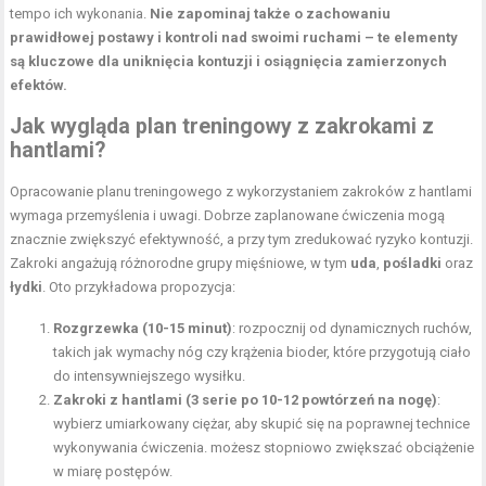
tempo ich wykonania.
Nie zapominaj także o zachowaniu
prawidłowej postawy i kontroli nad swoimi ruchami – te elementy
są kluczowe dla uniknięcia kontuzji i osiągnięcia zamierzonych
efektów.
Jak wygląda plan treningowy z zakrokami z
hantlami?
Opracowanie planu treningowego z wykorzystaniem zakroków z hantlami
wymaga przemyślenia i uwagi. Dobrze zaplanowane ćwiczenia mogą
znacznie zwiększyć efektywność, a przy tym zredukować ryzyko kontuzji.
Zakroki angażują różnorodne grupy mięśniowe, w tym
uda
,
pośladki
oraz
łydki
. Oto przykładowa propozycja:
Rozgrzewka (10-15 minut)
: rozpocznij od dynamicznych ruchów,
takich jak wymachy nóg czy krążenia bioder, które przygotują ciało
do intensywniejszego wysiłku.
Zakroki z hantlami (3 serie po 10-12 powtórzeń na nogę)
:
wybierz umiarkowany ciężar, aby skupić się na poprawnej technice
wykonywania ćwiczenia. możesz stopniowo zwiększać obciążenie
w miarę postępów.