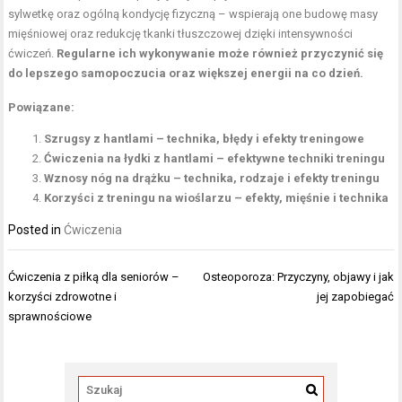
sylwetkę oraz ogólną kondycję fizyczną – wspierają one budowę masy
mięśniowej oraz redukcję tkanki tłuszczowej dzięki intensywności
ćwiczeń.
Regularne ich wykonywanie może również przyczynić się
do lepszego samopoczucia oraz większej energii na co dzień.
Powiązane:
Szrugsy z hantlami – technika, błędy i efekty treningowe
Ćwiczenia na łydki z hantlami – efektywne techniki treningu
Wznosy nóg na drążku – technika, rodzaje i efekty treningu
Korzyści z treningu na wioślarzu – efekty, mięśnie i technika
Posted in
Ćwiczenia
Nawigacja
Ćwiczenia z piłką dla seniorów –
Osteoporoza: Przyczyny, objawy i jak
wpisu
korzyści zdrowotne i
jej zapobiegać
sprawnościowe