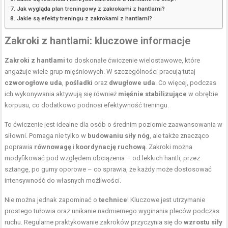
Jak wygląda plan treningowy z zakrokami z hantlami?
Jakie są efekty treningu z zakrokami z hantlami?
Zakroki z hantlami: kluczowe informacje
Zakroki z hantlami
to doskonałe ćwiczenie wielostawowe, które
angażuje wiele grup mięśniowych. W szczególności pracują tutaj
czworogłowe uda
,
pośladki
oraz
dwugłowe uda
. Co więcej, podczas
ich wykonywania aktywują się również
mięśnie stabilizujące
w obrębie
korpusu, co dodatkowo podnosi efektywność treningu.
To ćwiczenie jest idealne dla osób o średnim poziomie zaawansowania w
siłowni. Pomaga nie tylko w
budowaniu siły nóg
, ale także znacząco
poprawia
równowagę
i
koordynację ruchową
. Zakroki można
modyfikować pod względem obciążenia – od lekkich hantli, przez
sztangę, po gumy oporowe – co sprawia, że każdy może dostosować
intensywność do własnych możliwości.
Nie można jednak zapominać o
technice
! Kluczowe jest utrzymanie
prostego tułowia oraz unikanie nadmiernego wyginania pleców podczas
ruchu. Regularne praktykowanie zakroków przyczynia się do
wzrostu siły