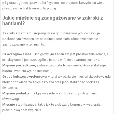
nóg
oraz ogólnej sprawności fizycznej, co przynosi korzyści na wielu
płaszczyznach aktywności fizycznej.
Jakie mięśnie są zaangażowane w zakroki z
hantlami?
Zakroki z hantlami
angażują wiele grup mięśniowych, co czyni je
doskonałym ćwiczeniem na dolne partie ciała. Kluczowe mięśnie
zaangażowane w ten ruch to:
Czworogłowe uda
– ich głównym zadaniem jest prostowanie kolana, a
ich aktywność jest szczególnie istotna w fazie powrotnej zakroku,
Mięśnie pośladkowe
, zwłaszcza pośladkowy wielki, który stabilizuje
biodra i wspiera wykonanie ruchu,
Grupa kulszowo-goleniowa
– tutaj wyróżnia się mięsień dwugłowy uda,
który odpowiada za zgięcie kolana oraz jego stabilność podczas
ćwiczenia,
Mięśnie podudzi
– odgrywają rolę w kontroli stopy i utrzymaniu
równowagi,
Mięśnie stabilizujące
, takie jak te z obszaru korpusu – wspierają
prawidłową postawę ciała.