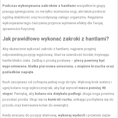
Podczas wykonywania zakroków z hantlami
wszystkie te grupy
pracują synergicznie, co nie tylko wzmacnia nogi, ale także podnosi
ogólną stabilność oraz koordynację całego organizmu. Regularne
wykonywanie tego ćwiczenia przynosi wymierne efekty dla Twojej
sprawności fizycznej.
Jak prawidłowo wykonać zakroki z hantlami?
Aby skutecznie wykonać zakroki z hantlami, najpierw przyjmij
odpowiednią pozycję wyjściową. Stań na szerokość bioder, trzymając
hantle blisko ciała. Zadbaj o prostą postawę –
plecy powinny być
wyprostowane
,
klatka piersiowa uniesiona
, a
mięśnie brzucha
oraz
pośladków napięte
.
Ruch zaczynasz od cofnięcia jednej nogi do tyłu. Wykonaj krok wstecz i
ugnij kolano nogi wykrocznej tak, aby kąt wynosił
nieco poniżej 90
stopni
. Pamiętaj, aby
kolano nie dotykało podłogi
; druga noga powinna
pozostać prosta. Skup się na
kontroli ruchu
, unikając pochylania się do
przodu oraz kierowania kolan do wewnątrz.
Kiedy wracasz do pozycji startowej,
wykonaj wydech
i przenieś ciężar