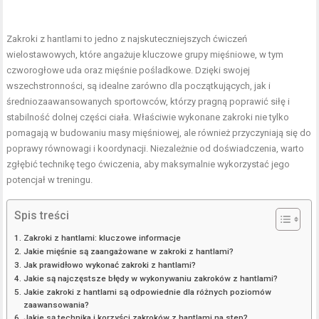
Zakroki z hantlami to jedno z najskuteczniejszych ćwiczeń
wielostawowych, które angażuje kluczowe grupy mięśniowe, w tym
czworogłowe uda oraz mięśnie pośladkowe. Dzięki swojej
wszechstronności, są idealne zarówno dla początkujących, jak i
średniozaawansowanych sportowców, którzy pragną poprawić siłę i
stabilność dolnej części ciała. Właściwie wykonane zakroki nie tylko
pomagają w budowaniu masy mięśniowej, ale również przyczyniają się do
poprawy równowagi i koordynacji. Niezależnie od doświadczenia, warto
zgłębić technikę tego ćwiczenia, aby maksymalnie wykorzystać jego
potencjał w treningu.
Spis treści
Zakroki z hantlami: kluczowe informacje
Jakie mięśnie są zaangażowane w zakroki z hantlami?
Jak prawidłowo wykonać zakroki z hantlami?
Jakie są najczęstsze błędy w wykonywaniu zakroków z hantlami?
Jakie zakroki z hantlami są odpowiednie dla różnych poziomów
zaawansowania?
Jakie są technika i korzyści zakroków z hantlami na step?