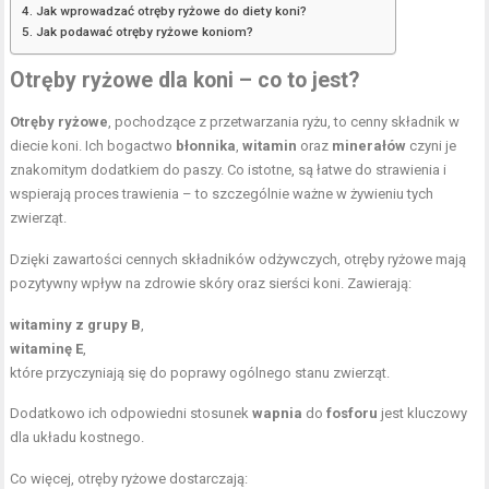
Jak wprowadzać otręby ryżowe do diety koni?
Jak podawać otręby ryżowe koniom?
Otręby ryżowe dla koni – co to jest?
Otręby ryżowe
, pochodzące z przetwarzania ryżu, to cenny składnik w
diecie koni. Ich bogactwo
błonnika
,
witamin
oraz
minerałów
czyni je
znakomitym dodatkiem do paszy. Co istotne, są łatwe do strawienia i
wspierają proces trawienia – to szczególnie ważne w żywieniu tych
zwierząt.
Dzięki zawartości cennych składników odżywczych, otręby ryżowe mają
pozytywny wpływ na zdrowie skóry oraz sierści koni. Zawierają:
witaminy z grupy B
,
witaminę E
,
które przyczyniają się do poprawy ogólnego stanu zwierząt.
Dodatkowo ich odpowiedni stosunek
wapnia
do
fosforu
jest kluczowy
dla układu kostnego.
Co więcej, otręby ryżowe dostarczają: