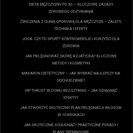
DIETA MĘŻCZYZNY PO 30. – KLUCZOWE ZASADY
ZDROWEGO ODŻYWIANIA
ĆWICZENIA Z GUMĄ OPOROWĄ DLA MĘŻCZYZN – ZALETY,
TECHNIKA I EFEKTY
JOGA: CZY TO SPORT? KONTROWERSJE I KORZYŚCI DLA
ZDROWIA
JAK PIELĘGNOWAĆ SKÓRĘ AZJATYCKĄ? KLUCZOWE
METODY I KOSMETYKI
MAKARON DIETETYCZNY – JAK WYBRAĆ NAJLEPSZY NA
ODCHUDZANIE?
HIP THRUST W DOMU BEZ SZTANGI – JAK OSIĄGNĄĆ
EFEKTY?
JAK STWORZYĆ SKUTECZNY PLAN PIELĘGNACJI WŁOSÓW
W 10 KROKACH
JAK SKUTECZNIE SCHUDNĄĆ? PRAKTYCZNE PORADY I
PLANY TRENINGOWE