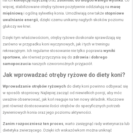
na ich
kondycję fizyczną
oraz
zdolność do długotrwałego wysiłku
. Co
więcej, stabilizowane otręby ryżowe pozytywnie oddziałują na
masę
mięśniową
i ogólną sylwetkę konia. Umożliwiają one także
stopniowe
uwalnianie energii
, dzięki czemu unikamy nagłych skoków poziomu
glukozy we krwi.
Dzięki tym właściwościom, otręby ryżowe doskonale sprawdzają się
zarówno w przypadku koni wyczynowych, jak i tych w treningu
rekreacyjnym. Ich regularne stosowanie nie tylko poprawia
wyniki
sportowe
, ale również przyczynia się do
zdrowia
i
dobrego
samopoczucia
naszych czworonożnych przyjaciół.
Jak wprowadzać otręby ryżowe do diety koni?
Wprowadzanie otrębów ryżowych
do diety koni powinno odbywać się
w sposób stopniowy. Najlepiej zacząć od niewielkich porcji, aby móc
uważnie obserwować, jak koń reaguje na ten nowy składnik. Kluczowe
jest również dostosowanie ilości otrębów do specyficznych potrzeb
żywieniowych konia oraz jego poziomu aktywności.
Zanim rozpoczniesz ten proces
, warto zasięgnąć rady weterynarza lub
dietetyka zwierzęcego. Dzięki ich wskazówkom można uniknąć