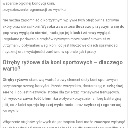
wsparcie ogólnej kondycji koni,
przyspieszenie regeneracji po wysiłku.
Nie można zapomnieć o korzystnym wpływie tych otrębów na zdrowie
skóry oraz sierści koni.
Wysoka zawartość tłuszczu przyczynia się do
poprawy wyglądu sierści, nadając jej blask i zdrowy wygląd.
Regularne podawanie otrębów ryżowych może pomóc również w
utrzymaniu optymalnej wagi koni, co jest kluczowe dla ich sprawności
fizycznej oraz wydajności zarówno w sporcie, jak i pracy.
Otręby ryżowe dla koni sportowych – dlaczego
warto?
Otręby ryżowe
stanowią wartościowy element diety koni sportowych,
przynosząc szereg korzyści. Przede wszystkim, dostarczają
niezbędnej
energii
, co jest niezwykle istotne dla zwierząt intensywnie trenujących.
Ich
wysoka zawartość błonnika
wpływa korzystnie na florę bakteryjną
jelit, co z kolei sprzyja
lepszej wydolności
oraz
szybszej regeneracji
po wysiłku.
Włączenie otrębów ryżowych do jadłospisu koni może znacząco wpłynąć