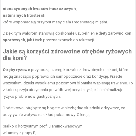
nienasyconych kwasów tłuszczowych
,
naturalnych fitosteroli
,
które wspomagają przyrost masy ciała i regenerację mięśni.
Dzięki tym walorom stanowią doskonałe uzupełnienie diety zarówno
koni
sportowych
, jak i tych przeznaczonych do rekreacji.
Jakie są korzyści zdrowotne otrębów ryżowych
dla koni?
Otręby ryżowe
przynoszą szereg korzyści zdrowotnych dla koni, które
mogą znacząco poprawić ich samopoczucie oraz kondycję. Przede
wszystkim, dzięki wysokiemu poziomowi błonnika wspierają trawienie. To
z kolei sprzyja utrzymaniu prawidłowej perystaltyki jelit i minimalizuje
ryzyko problemów gastrycznych.
Dodatkowo, otręby te są bogate w niezbędne składniki odżywcze, co
pozytywnie wpływa na układ pokarmowy. Oferują:
białko o korzystnym profilu aminokwasowym,
witaminy z grupy B,