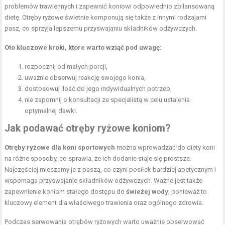
problemów trawiennych i zapewnić koniowi odpowiednio zbilansowaną
dietę. Otręby ryżowe świetnie komponują się także z innymi rodzajami
pasz, co sprzyja lepszemu przyswajaniu składników odżywczych.
Oto kluczowe kroki, które warto wziąć pod uwagę:
rozpocznij od małych porcji,
uważnie obserwuj reakcję swojego konia,
dostosowuj ilość do jego indywidualnych potrzeb,
nie zapomnij o konsultacji ze specjalistą w celu ustalenia
optymalnej dawki.
Jak podawać otręby ryżowe koniom?
Otręby ryżowe dla koni sportowych
można wprowadzać do diety koni
na różne sposoby, co sprawia, że ich dodanie staje się prostsze.
Najczęściej mieszamy je z paszą, co czyni posiłek bardziej apetycznym i
wspomaga przyswajanie składników odżywczych. Ważne jest także
zapewnienie koniom stałego dostępu do
świeżej wody
, ponieważ to
kluczowy element dla właściwego trawienia oraz ogólnego zdrowia.
Podczas serwowania otrębów ryżowych warto uważnie obserwować