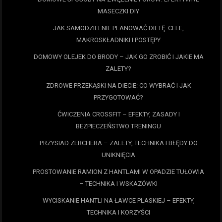
MASECZKI DIY
JAK SAMODZIELNIE PLANOWAĆ DIETĘ: CELE,
MAKROSKŁADNIKI I POSTĘPY
DOMOWY OLEJEK DO BRODY – JAK GO ZROBIĆ I JAKIE MA
ZALETY?
ZDROWE PRZEKĄSKI NA DIECIE: CO WYBRAĆ I JAK
PRZYGOTOWAĆ?
ĆWICZENIA CROSSFIT – EFEKTY, ZASADY I
BEZPIECZEŃSTWO TRENINGU
PRZYSIAD ZERCHERA – ZALETY, TECHNIKA I BŁĘDY DO
UNIKNIĘCIA
PROSTOWANIE RAMION Z HANTLAMI W OPADZIE TUŁOWIA
– TECHNIKA I WSKAZÓWKI
WYCISKANIE HANTLI NA ŁAWCE PŁASKIEJ – EFEKTY,
TECHNIKA I KORZYŚCI