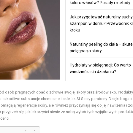
koloru włosów? Porady i metody
Jak przygotować naturalny suchy
szampon w domu? Przewodnik kr
kroku
Naturalny peeling do ciała – skut
pielęgnacja skóry
Hydrolaty w pielęgnacji: Co warto
wiedzieć o ich działaniu?
ród osób pragnących dbać o zdrowie swojej skóry oraz środowisko. Produkty
na szkodliwe substancje chemiczne, takie jak SLS czy parabeny. Dzięki bogac
agają regenerację skóry, ale również przyczyniają się do jej nawilżenia i 
przyjrzeć się, jakie korzyści niesie ze sobą wybór tych wyjątkowych produk
cenci.