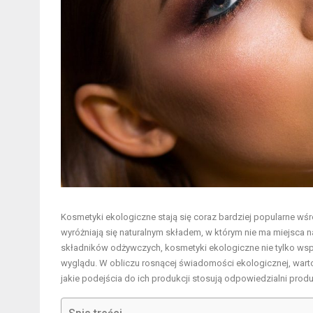
Kosmetyki ekologiczne
stają się coraz bardziej popularne wś
wyróżniają się naturalnym składem, w którym nie ma miejsca 
składników odżywczych, kosmetyki ekologiczne nie tylko wspom
wyglądu. W obliczu rosnącej świadomości ekologicznej, warto 
jakie podejścia do ich produkcji stosują odpowiedzialni produ