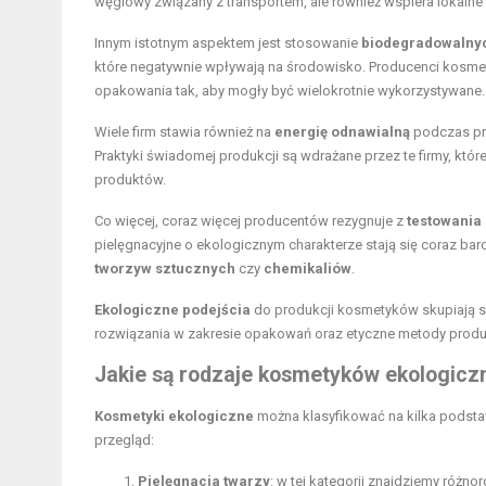
węglowy związany z transportem, ale również wspiera lokalne
Innym istotnym aspektem jest stosowanie
biodegradowalny
które negatywnie wpływają na środowisko. Producenci kosmety
opakowania tak, aby mogły być wielokrotnie wykorzystywane.
Wiele firm stawia również na
energię odnawialną
podczas pro
Praktyki świadomej produkcji są wdrażane przez te firmy, któ
produktów.
Co więcej, coraz więcej producentów rezygnuje z
testowania
pielęgnacyjne o ekologicznym charakterze stają się coraz ba
tworzyw sztucznych
czy
chemikaliów
.
Ekologiczne podejścia
do produkcji kosmetyków skupiają s
rozwiązania w zakresie opakowań oraz etyczne metody produk
Jakie są rodzaje kosmetyków ekologicz
Kosmetyki ekologiczne
można klasyfikować na kilka podst
przegląd:
Pielęgnacja twarzy
: w tej kategorii znajdziemy różno