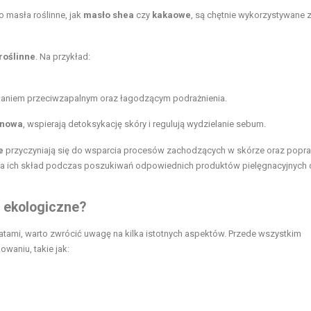
o masła roślinne, jak
masło shea
czy
kakaowe
, są chętnie wykorzystywane 
 roślinne
. Na przykład:
ałaniem przeciwzapalnym oraz łagodzącym podrażnienia.
inowa
, wspierają detoksykację skóry i regulują wydzielanie sebum.
e
przyczyniają się do wsparcia procesów zachodzących w skórze oraz popra
 na ich skład podczas poszukiwań odpowiednich produktów pielęgnacyjnych 
 ekologiczne?
katami, warto zwrócić uwagę na kilka istotnych aspektów. Przede wszystkim
waniu, takie jak: