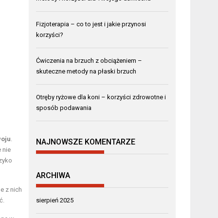
Fizjoterapia – co to jest i jakie przynosi
korzyści?
Ćwiczenia na brzuch z obciążeniem –
skuteczne metody na płaski brzuch
Otręby ryżowe dla koni – korzyści zdrowotne i
sposób podawania
oju
.
NAJNOWSZE KOMENTARZE
 nie
yzyko
ARCHIWA
e z nich
ć.
sierpień 2025