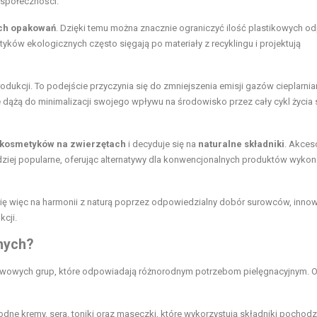
 społeczności.
ch opakowań
. Dzięki temu można znacznie ograniczyć ilość plastikowych o
ków ekologicznych często sięgają po materiały z recyklingu i projektują
dukcji. To podejście przyczynia się do zmniejszenia emisji gazów cieplarnia
re dążą do minimalizacji swojego wpływu na środowisko przez cały cykl życia
 kosmetyków na zwierzętach
i decyduje się na
naturalne składniki
. Akces
rdziej popularne, oferując alternatywy dla konwencjonalnych produktów wyko
ię więc na harmonii z naturą poprzez odpowiedzialny dobór surowców, inno
cji.
nych?
awowych grup, które odpowiadają różnorodnym potrzebom pielęgnacyjnym. O
rodne kremy, sera, toniki oraz maseczki, które wykorzystują składniki pochod