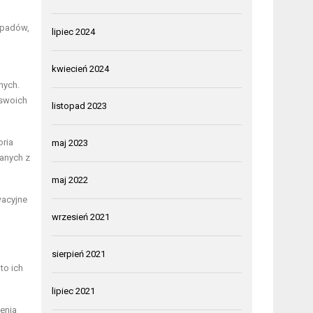
dpadów,
lipiec 2024
kwiecień 2024
nych.
 swoich
listopad 2023
oria
maj 2023
nanych z
maj 2022
wacyjne
wrzesień 2021
sierpień 2021
to ich
lipiec 2021
zenia