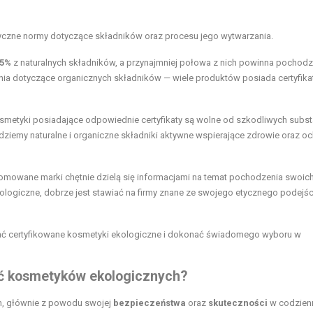
tyczne normy dotyczące składników oraz procesu jego wytwarzania.
5%
z naturalnych składników, a przynajmniej połowa z nich powinna pochodz
ia dotyczące organicznych składników — wiele produktów posiada certyfikat
metyki posiadające odpowiednie certyfikaty są wolne od szkodliwych subst
ziemy naturalne i organiczne składniki aktywne wspierające zdrowie oraz o
omowane marki chętnie dzielą się informacjami na temat pochodzenia swoic
logiczne, dobrze jest stawiać na firmy znane ze swojego etycznego podejśc
rać certyfikowane kosmetyki ekologiczne i dokonać świadomego wyboru w
ść kosmetyków ekologicznych?
m, głównie z powodu swojej
bezpieczeństwa
oraz
skuteczności
w codzien