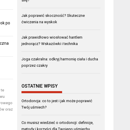
siłę?
Jak poprawić skoczność? Skuteczne
ćwiczenia na wyskok
ok po
Jak prawidłowo wiosłować hantlem
eczna
jednorącz? Wskazówki i technika
Joga czakralna: odkryj harmonię ciała i ducha
poprzez czakry
OSTATNIE WPISY
 te
twu
Ortodoncja: co to jest i jak może poprawić
zdrowego
Twój uśmiech?
tów oraz
Co musisz wiedzieć o ortodoncji: definicje,
metody i korzyści dla Twojego uśmiechu