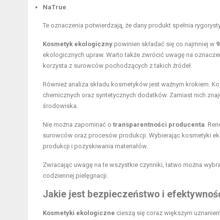
NaTrue
.
Te oznaczenia potwierdzają, że dany produkt spełnia rygorys
Kosmetyk ekologiczny
powinien składać się co najmniej w
9
ekologicznych upraw. Warto także zwrócić uwagę na oznaczen
korzysta z surowców pochodzących z takich źródeł.
Również analiza składu kosmetyków jest ważnym krokiem. Kos
chemicznych oraz syntetycznych dodatków. Zamiast nich znajd
środowiska.
Nie można zapominać o
transparentności producenta
. Ren
surowców oraz procesów produkcji. Wybierając kosmetyki eko
produkcji i pozyskiwania materiałów.
Zwracając uwagę na te wszystkie czynniki, łatwo można wyb
codziennej pielęgnacji.
Jakie jest bezpieczeństwo i efektywno
Kosmetyki ekologiczne
cieszą się coraz większym uznanie