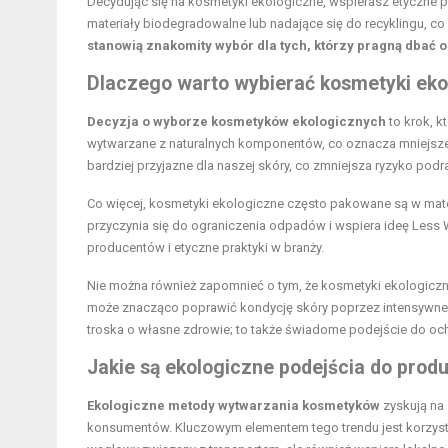
Decydując się na kosmetyki ekologiczne, wspierasz etyczne p
materiały biodegradowalne lub nadające się do recyklingu, co 
stanowią znakomity wybór dla tych, którzy pragną dbać o
Dlaczego warto wybierać kosmetyki eko
Decyzja o wyborze kosmetyków ekologicznych
to krok, k
wytwarzane z naturalnych komponentów, co oznacza mniejsze i
bardziej przyjazne dla naszej skóry, co zmniejsza ryzyko podra
Co więcej, kosmetyki ekologiczne często pakowane są w mate
przyczynia się do ograniczenia odpadów i wspiera ideę Less Wa
producentów i etyczne praktyki w branży.
Nie można również zapomnieć o tym, że kosmetyki ekologicz
może znacząco poprawić kondycję skóry poprzez intensywne na
troska o własne zdrowie; to także świadome podejście do och
Jakie są ekologiczne podejścia do prod
Ekologiczne metody wytwarzania kosmetyków
zyskują na
konsumentów. Kluczowym elementem tego trendu jest korzyst