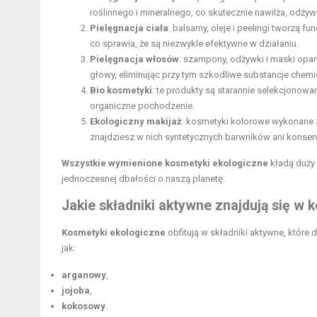
roślinnego i mineralnego, co skutecznie nawilża, odżywi
Pielęgnacja ciała
: balsamy, oleje i peelingi tworzą fu
co sprawia, że są niezwykle efektywne w działaniu.
Pielęgnacja włosów
: szampony, odżywki i maski opa
głowy, eliminując przy tym szkodliwe substancje chemi
Bio kosmetyki
: te produkty są starannie selekcjonowa
organiczne pochodzenie.
Ekologiczny makijaż
: kosmetyki kolorowe wykonane z
znajdziesz w nich syntetycznych barwników ani konse
Wszystkie wymienione kosmetyki ekologiczne
kładą duży 
jednoczesnej dbałości o naszą planetę.
Jakie składniki aktywne znajdują się w
Kosmetyki ekologiczne
obfitują w składniki aktywne, które 
jak:
arganowy
,
jojoba
,
kokosowy
.