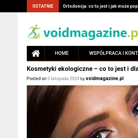
OSTATNIE
Ortodoncja: co to jest i jak może p
HOME
WSPÓŁPRACA I KON
Kosmetyki ekologiczne – co to jest i d
voidmagazine.pl
Posted on
5 listopada 2024
by