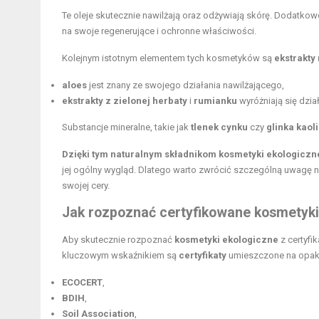
Te oleje skutecznie nawilżają oraz odżywiają skórę. Dodatkow
na swoje regenerujące i ochronne właściwości.
Kolejnym istotnym elementem tych kosmetyków są
ekstrakty
aloes
jest znany ze swojego działania nawilżającego,
ekstrakty z zielonej herbaty
i
rumianku
wyróżniają się dzi
Substancje mineralne, takie jak
tlenek cynku
czy
glinka kaol
Dzięki tym naturalnym składnikom kosmetyki ekologiczn
jej ogólny wygląd. Dlatego warto zwrócić szczególną uwagę
swojej cery.
Jak rozpoznać certyfikowane kosmetyki
Aby skutecznie rozpoznać
kosmetyki ekologiczne
z certyfi
kluczowym wskaźnikiem są
certyfikaty
umieszczone na opako
ECOCERT
,
BDIH
,
Soil Association
,