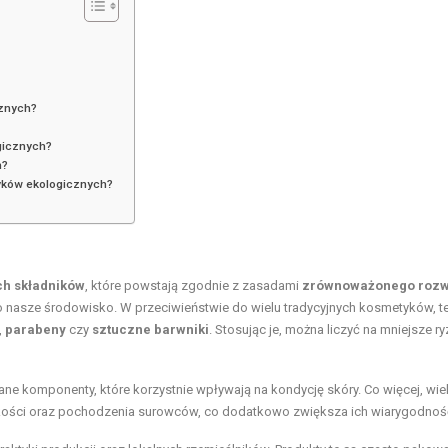
cznych?
gicznych?
h?
tyków ekologicznych?
ch składników
, które powstają zgodnie z zasadami
zrównoważonego rozw
 o nasze środowisko. W przeciwieństwie do wielu tradycyjnych kosmetyków, te
,
parabeny
czy
sztuczne barwniki
. Stosując je, można liczyć na mniejsze r
 komponenty, które korzystnie wpływają na kondycję skóry. Co więcej, wiel
 jakości oraz pochodzenia surowców, co dodatkowo zwiększa ich wiarygodnoś