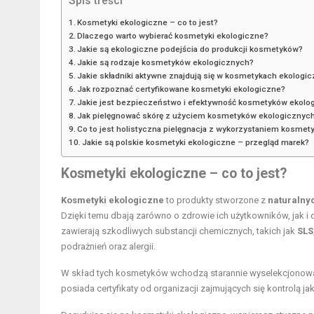
Spis treści
Kosmetyki ekologiczne – co to jest?
Dlaczego warto wybierać kosmetyki ekologiczne?
Jakie są ekologiczne podejścia do produkcji kosmetyków?
Jakie są rodzaje kosmetyków ekologicznych?
Jakie składniki aktywne znajdują się w kosmetykach ekologi
Jak rozpoznać certyfikowane kosmetyki ekologiczne?
Jakie jest bezpieczeństwo i efektywność kosmetyków ekolo
Jak pielęgnować skórę z użyciem kosmetyków ekologicznyc
Co to jest holistyczna pielęgnacja z wykorzystaniem kosme
Jakie są polskie kosmetyki ekologiczne – przegląd marek?
Kosmetyki ekologiczne – co to jest?
Kosmetyki ekologiczne
to produkty stworzone z
naturalny
Dzięki temu dbają zarówno o zdrowie ich użytkowników, jak i
zawierają szkodliwych substancji chemicznych, takich jak
SLS
podrażnień oraz alergii.
W skład tych kosmetyków wchodzą starannie wyselekcjonowane
posiada certyfikaty od organizacji zajmujących się kontrolą