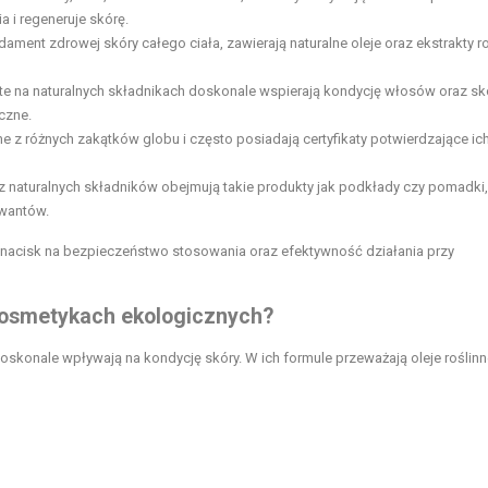
a i regeneruje skórę.
ndament zdrowej skóry całego ciała, zawierają naturalne oleje oraz ekstrakty ro
rte na naturalnych składnikach doskonale wspierają kondycję włosów oraz sk
czne.
ne z różnych zakątków globu i często posiadają certyfikaty potwierdzające ic
 naturalnych składników obejmują takie produkty jak podkłady czy pomadki,
rwantów.
nacisk na bezpieczeństwo stosowania oraz efektywność działania przy
 kosmetykach ekologicznych?
doskonale wpływają na kondycję skóry. W ich formule przeważają oleje roślinne