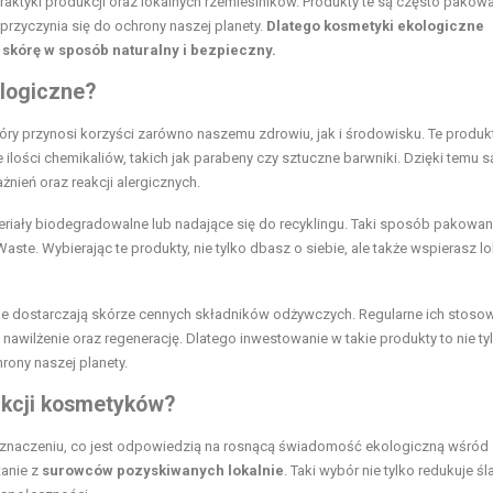
raktyki produkcji oraz lokalnych rzemieślników. Produkty te są często pakow
przyczynia się do ochrony naszej planety.
Dlatego kosmetyki ekologiczne
 skórę w sposób naturalny i bezpieczny.
logiczne?
tóry przynosi korzyści zarówno naszemu zdrowiu, jak i środowisku. Te produk
lości chemikaliów, takich jak parabeny czy sztuczne barwniki. Dzięki temu s
żnień oraz reakcji alergicznych.
riały biodegradowalne lub nadające się do recyklingu. Taki sposób pakowan
ste. Wybierając te produkty, nie tylko dbasz o siebie, ale także wspierasz l
ne dostarczają skórze cennych składników odżywczych. Regularne ich stoso
wilżenie oraz regenerację. Dlatego inwestowanie w takie produkty to nie ty
rony naszej planety.
ukcji kosmetyków?
 znaczeniu, co jest odpowiedzią na rosnącą świadomość ekologiczną wśród
anie z
surowców pozyskiwanych lokalnie
. Taki wybór nie tylko redukuje śl