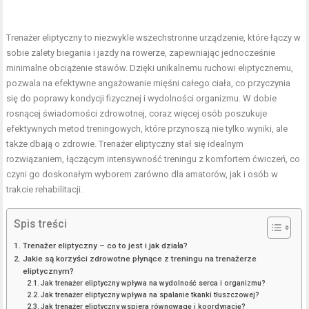
Trenażer eliptyczny to niezwykle wszechstronne urządzenie, które łączy w
sobie zalety biegania i jazdy na rowerze, zapewniając jednocześnie
minimalne obciążenie stawów. Dzięki unikalnemu ruchowi eliptycznemu,
pozwala na efektywne angażowanie mięśni całego ciała, co przyczynia
się do poprawy kondycji fizycznej i wydolności organizmu. W dobie
rosnącej świadomości zdrowotnej, coraz więcej osób poszukuje
efektywnych metod treningowych, które przynoszą nie tylko wyniki, ale
także dbają o zdrowie. Trenażer eliptyczny stał się idealnym
rozwiązaniem, łączącym intensywność treningu z komfortem ćwiczeń, co
czyni go doskonałym wyborem zarówno dla amatorów, jak i osób w
trakcie rehabilitacji.
Spis treści
Trenażer eliptyczny – co to jest i jak działa?
Jakie są korzyści zdrowotne płynące z treningu na trenażerze
eliptycznym?
Jak trenażer eliptyczny wpływa na wydolność serca i organizmu?
Jak trenażer eliptyczny wpływa na spalanie tkanki tłuszczowej?
Jak trenażer eliptyczny wspiera równowagę i koordynację?