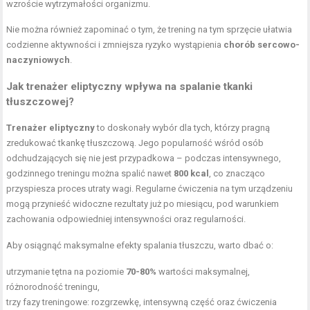
wzroście wytrzymałości organizmu.
Nie można również zapominać o tym, że trening na tym sprzęcie ułatwia
codzienne aktywności i zmniejsza ryzyko wystąpienia
chorób sercowo-
naczyniowych
.
Jak trenażer eliptyczny wpływa na spalanie tkanki
tłuszczowej?
Trenażer eliptyczny
to doskonały wybór dla tych, którzy pragną
zredukować tkankę tłuszczową. Jego popularność wśród osób
odchudzających się nie jest przypadkowa – podczas intensywnego,
godzinnego treningu można spalić nawet
800 kcal
, co znacząco
przyspiesza proces utraty wagi. Regularne ćwiczenia na tym urządzeniu
mogą przynieść widoczne rezultaty już po miesiącu, pod warunkiem
zachowania odpowiedniej intensywności oraz regularności.
Aby osiągnąć maksymalne efekty spalania tłuszczu, warto dbać o:
utrzymanie tętna na poziomie
70-80%
wartości maksymalnej,
różnorodność treningu,
trzy fazy treningowe: rozgrzewkę, intensywną część oraz ćwiczenia