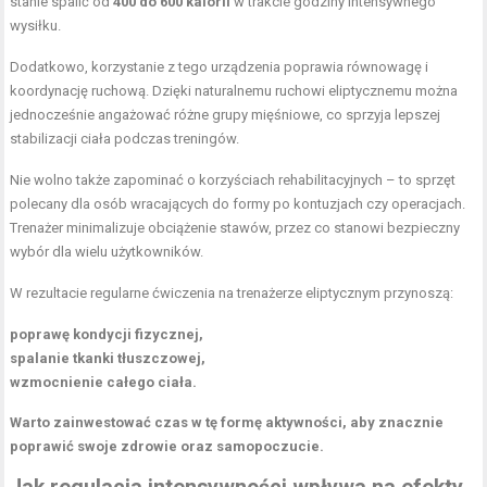
stanie spalić od
400 do 600 kalorii
w trakcie godziny intensywnego
wysiłku.
Dodatkowo, korzystanie z tego urządzenia poprawia równowagę i
koordynację ruchową. Dzięki naturalnemu ruchowi eliptycznemu można
jednocześnie angażować różne grupy mięśniowe, co sprzyja lepszej
stabilizacji ciała podczas treningów.
Nie wolno także zapominać o korzyściach rehabilitacyjnych – to sprzęt
polecany dla osób wracających do formy po kontuzjach czy operacjach.
Trenażer minimalizuje obciążenie stawów, przez co stanowi bezpieczny
wybór dla wielu użytkowników.
W rezultacie regularne ćwiczenia na trenażerze eliptycznym przynoszą:
poprawę kondycji fizycznej,
spalanie tkanki tłuszczowej,
wzmocnienie całego ciała.
Warto zainwestować czas w tę formę aktywności, aby znacznie
poprawić swoje zdrowie oraz samopoczucie.