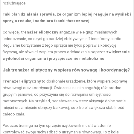
rozluźniające.
Taki plan działania sprawia, że organizm lepiej reaguje na wysiłek i
sprzyja redukcji nadmiaru tkanki tłuszczowej.
Co więcej,
trenażer eliptyczny
angażuje wiele grup mięśniowych
jednocześnie, co czyni go bardziej efektywnym niż inne formy cardio.
Regularne korzystanie z tego sprzętu nie tylko poprawia kondycję
fizyczną, ale również wspiera proces odchudzania poprzez
zwiększenie
wydolności organizmu
i
przyspieszenie metabolizmu.
Jak trenażer eliptyczny wspiera równowagę i koordynację?
Trenażer eliptyczny
to doskonałe urządzenie, które wspiera poprawę
równowagi oraz koordynacji. Ćwiczenia na nim angażują różnorodne
grupy mięśniowe, co przyczynia się do rozwijania umiejętności
motorycznych. Na przykład, pedałowanie wstecz aktywuje dolne partie
mięśni oraz
mięśnie obręczy barkowej
, co z kolei zwiększa stabilność
całego ciała.
Podczas treningu na tym sprzęcie użytkownik musi świadomie
kontrolować swoje ruchy i dbać o
utrzymanie równowagi
. To z kolei