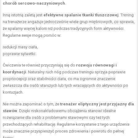
chorób sercowo-naczyniowych
.
Inną istotną zaletą jest
efektywne
spalanie tkanki tłuszczowej
. Trening
na trenażerze angażuje jednocześnie wiele grup mięśniowych, co sprawia,
że spalamy więcej kalorii niż podczas tradycyjnych form aktywności.
Regularne sesje mogą pomóc w:
redukcji masy ciała,
poprawie sylwetki.
Ćwiczenia te również przyczyniają się do
rozwoju równowagi i
koordynacji
. Naturalny ruch nóg podczas treningu sprzyja poprawie
propriocepcji oraz stabilności ciała, co ma ogromne znaczenie
zwłaszcza dla osób starszych lub tych wracających do aktywności po
kontuzjach.
Nie można zapominać o tym, że
trenażer eliptyczny jest przyjazny dla
stawów
. Dzięki niskonakładowemu obciążeniu stanowi idealne
rozwiązanie dla osób z problemami stawowymi czy też tych
przechodzących rehabilitację. Regularne korzystanie z tego urządzenia
może znacznie przyspieszyć proces zdrowienia i powrotu do pełnej
formy.