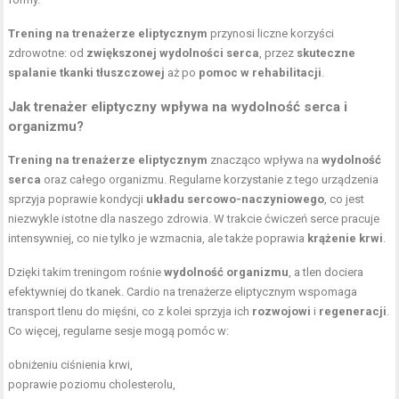
Trening na trenażerze eliptycznym
przynosi liczne korzyści
zdrowotne: od
zwiększonej wydolności serca
, przez
skuteczne
spalanie tkanki tłuszczowej
aż po
pomoc w rehabilitacji
.
Jak trenażer eliptyczny wpływa na wydolność serca i
organizmu?
Trening na trenażerze eliptycznym
znacząco wpływa na
wydolność
serca
oraz całego organizmu. Regularne korzystanie z tego urządzenia
sprzyja poprawie kondycji
układu sercowo-naczyniowego
, co jest
niezwykle istotne dla naszego zdrowia. W trakcie ćwiczeń serce pracuje
intensywniej, co nie tylko je wzmacnia, ale także poprawia
krążenie krwi
.
Dzięki takim treningom rośnie
wydolność organizmu
, a tlen dociera
efektywniej do tkanek. Cardio na trenażerze eliptycznym wspomaga
transport tlenu do mięśni, co z kolei sprzyja ich
rozwojowi
i
regeneracji
.
Co więcej, regularne sesje mogą pomóc w:
obniżeniu ciśnienia krwi,
poprawie poziomu cholesterolu,