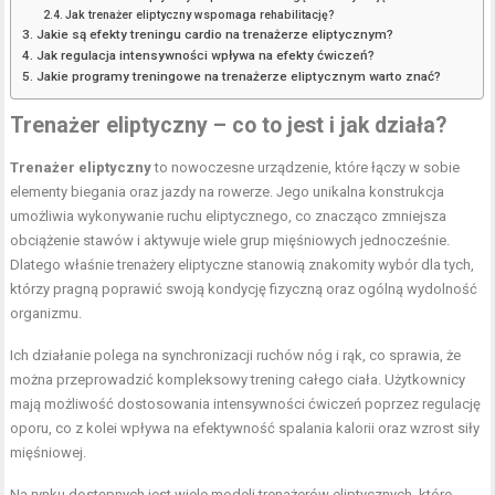
Jak trenażer eliptyczny wspomaga rehabilitację?
Jakie są efekty treningu cardio na trenażerze eliptycznym?
Jak regulacja intensywności wpływa na efekty ćwiczeń?
Jakie programy treningowe na trenażerze eliptycznym warto znać?
Trenażer eliptyczny – co to jest i jak działa?
Trenażer eliptyczny
to nowoczesne urządzenie, które łączy w sobie
elementy biegania oraz jazdy na rowerze. Jego unikalna konstrukcja
umożliwia wykonywanie ruchu eliptycznego, co znacząco zmniejsza
obciążenie stawów i aktywuje wiele grup mięśniowych jednocześnie.
Dlatego właśnie trenażery eliptyczne stanowią znakomity wybór dla tych,
którzy pragną poprawić swoją kondycję fizyczną oraz ogólną
wydolność
organizmu
.
Ich działanie polega na synchronizacji ruchów nóg i rąk, co sprawia, że
można przeprowadzić kompleksowy trening całego ciała. Użytkownicy
mają możliwość dostosowania intensywności ćwiczeń poprzez regulację
oporu, co z kolei wpływa na efektywność spalania kalorii oraz
wzrost siły
mięśniowej
.
Na rynku dostępnych jest wiele modeli trenażerów eliptycznych, które