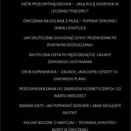
DIETA PRZECIWTRĄDZIKOWA – JAKĄ ROLĘ ODGRYWA W
LECZENIU TRĄDZIKU?
ĆWICZENIA NA KOLANA Z PIŁKĄ – POPRAW ZDROWIE I
UNIKAJ KONTUZJI
JAK SKUTECZNIE SCHUDNĄĆ 20 KG? PRZEWODNIK PO
ZDROWYM ODCHUDZANIU
SKUTECZNA DIETA PO PIĘĆDZIESIĄTCE: ZASADY
ZDROWEGO ODŻYWIANIA
DIETA KOPENHASKA – ZASADY, JADŁOSPIS I EFEKTY 13-
DNIOWEGO PLANU
PRZECIWWSKAZANIA DO ZABIEGÓW KOSMETYCZNYCH: CO
WARTO WIEDZIEĆ?
ZMIANA DIETY: JAK POPRAWIĆ ZDROWIE I JAKIE MOGĄ BYĆ
SKUTKI?
SKŁONY BOCZNE Z HANTLEM – TECHNIKA, KORZYŚCI I
BŁĘDY W ĆWICZENIU