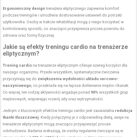
Ergonomiczny design
trenażera eliptycznego zapewnia komfort
podczas treningów i umożliwia dostosowanie ustawień do potrzeb
użytkownika. Osoby w trakcie rehabilitacji mogą z niego korzystać w
kontrolowany sposób, co znacząco przyspiesza proces powrotu do
zdrowia oraz formy fizycznej.
Jakie są efekty treningu cardio na trenażerze
eliptycznym?
Trening cardio
na trenażerze eliptycznym oferuje szereg korzyści dla
naszego organizmu. Przede wszystkim, systematyczne ćwiczenia
przyczyniają się do
zwiększenia wydolności układu sercowo-
naczyniowego
, co przekłada się na lepsze dotlenienie mięśni i tkanek.
Co więcej, ten rodzaj aktywności angażuje ponad
90%
wszystkich grup
mięśniowych, wspierając rozwój siły oraz wytrzymałości.
Jednym z kluczowych efektów treningu cardio jest zauważalna
redukcja
tkanki tłuszczowej
. Kiedy połączymy je z odpowiednią dietą, sesje na
trenażerze eliptycznym mogą znacząco przyspieszyć proces
odchudzania. Badania wskazują, że osoby regularnie ćwiczące są w