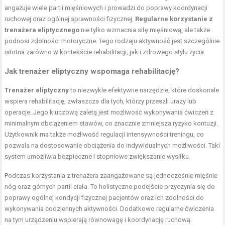
angażuje wiele partii mięśniowych i prowadzi do poprawy koordynacji
ruchowej oraz ogólnej sprawności fizycznej.
Regularne korzystanie z
trenażera eliptycznego
nie tylko wzmacnia siłę mięśniową, ale także
podnosi zdolności motoryczne. Tego rodzaju aktywność jest szczególnie
istotna zarówno w kontekście rehabilitacji, jak i zdrowego stylu życia.
Jak trenażer eliptyczny wspomaga rehabilitację?
Trenażer eliptyczny
to niezwykle efektywne narzędzie, które doskonale
wspiera rehabilitację, zwłaszcza dla tych, którzy przeszli urazy lub
operacje. Jego kluczową zaletą jest możliwość wykonywania ćwiczeń z
minimalnym obciążeniem stawów, co znacznie zmniejsza ryzyko kontuzji.
Użytkownik ma także możliwość regulacji intensywności treningu, co
pozwala na dostosowanie obciążenia do indywidualnych możliwości. Taki
system umożliwia bezpieczne i stopniowe zwiększanie wysiłku.
Podczas korzystania z trenażera zaangażowane są jednocześnie mięśnie
nóg oraz górnych partii ciała. To holistyczne podejście przyczynia się do
poprawy ogólnej kondycji fizycznej pacjentów oraz ich zdolności do
wykonywania codziennych aktywności. Dodatkowo regularne ćwiczenia
na tym urządzeniu wspierają równowagę i koordynację ruchową.