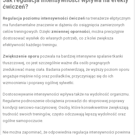
Jak regulacja intensywności wpływa na efekty
ćwiczeń?
Regulacja poziomu intensywności ćwiczeń
na trenażerze eliptycznym
ma fundamentalne znaczenie w dążeniu do osiągnięcia zamierzonych
celów treningowych. Dzięki
zmiennej oporności
, można precyzyjnie
dostosować wysiłek do własnych potrzeb, co z kolei zwiększa
efektywność każdego treningu.
Zwiększenie oporu
pozwala na bardziej intensywne spalanie tkanki
tłuszczowej, co jest szczególnie ważne dla osób pragnących
zredukować masę ciała. Badania potwierdzają, że wyższy poziom oporu
angażuje mięśnie nóg oraz pośladków, przyczyniając się do ich
wzmocnienia i poprawy ogólnej sylwetki.
Dostosowywanie intensywności wpływa także na wydolność organizmu.
Regularne podnoszenie obciążenia prowadzi do stopniowej poprawy
kondycji sercowo-naczyniowej. Osoby, które konsekwentnie zwiększają
trudność swoich treningów, często odczuwają lepszą wydolność oraz
ogólne samopoczucie.
Nie można zapominać, że odpowiednia regulacja intensywności powinna