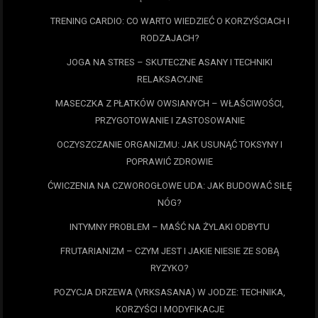
TRENING CARDIO: CO WARTO WIEDZIEĆ O KORZYŚCIACH I
RODZAJACH?
JOGA NA STRES – SKUTECZNE ASANY I TECHNIKI
RELAKSACYJNE
MASECZKA Z PŁATKÓW OWSIANYCH – WŁAŚCIWOŚCI,
PRZYGOTOWANIE I ZASTOSOWANIE
OCZYSZCZANIE ORGANIZMU: JAK USUNĄĆ TOKSYNY I
POPRAWIĆ ZDROWIE
ĆWICZENIA NA CZWOROGŁOWE UDA: JAK BUDOWAĆ SIŁĘ
NÓG?
INTYMNY PROBLEM – MAŚĆ NA ŻYLAKI ODBYTU
FRUTARIANIZM – CZYM JEST I JAKIE NIESIE ZE SOBĄ
RYZYKO?
POZYCJA DRZEWA (VRKSASANA) W JODZE: TECHNIKA,
KORZYŚCI I MODYFIKACJE