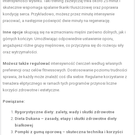
intensywności wysiłku. Taki trening zazwyczaj trwa około 25 minut i
skutecznie wspomaga spalanie tkanki tłuszczowej oraz poprawia
kondycję serca. Przykładowo, możesz przez minutę intensywnie
pracować, a następnie poświęcić dwie minuty na regenerację.
Inne opcje
skupiają się na wzmacnianiu mięśni zarówno dolnych, jak i
górnych kończyn. Umożliwiając odpowiednie ustawienie oporu,
angażujesz różne grupy mięśniowe, co przyczynia się do rozwoju siły
oraz wytrzymałości.
Możesz także regulować
intensywność ćwiczeń według własnych
preferencji oraz celów fitnessowych. Dostosowanie poziomu trudności
sprawia, że każdy może znaleźć coś dla siebie. Regularne korzystanie z
trenażera eliptycznego w ramach tych programów przynosi liczne
korzyści zdrowotne i estetyczne.
Powiązane:
Rygorystyczne diety: zalety, wady i skutki zdrowotne
Dieta Dukana – zasady, etapy i skutki zdrowotne diety
białkowej
Pompki z gumą oporową – skuteczna technika i korzyści