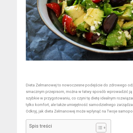
Dieta Zelmanowej to nowoczesne podejście do zdrowego odży
smacznym przepisom, można w łatwy sposób wprowadzić ją w ży
szybkie w przygotowaniu, co czyni tę dietę idealnym rozwiąz
tylko komfort, ale także umiejętność samodzielnego zarządz
Odkryj, jak dieta Zelmanowej może wpłynąć na Twoje samopoczuc
Spis treści