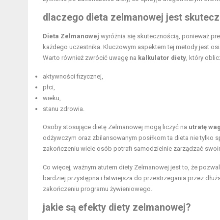
dlaczego dieta zelmanowej jest skutec
Dieta Zelmanowej
wyróżnia się skutecznością, ponieważ pre
każdego uczestnika. Kluczowym aspektem tej metody jest os
Warto również zwrócić uwagę na
kalkulator diety
, który obl
aktywności fizycznej,
płci,
wieku,
stanu zdrowia.
Osoby stosujące dietę Zelmanowej mogą liczyć na
utratę wag
odżywczym oraz zbilansowanym posiłkom ta dieta nie tylko sp
zakończeniu wiele osób potrafi samodzielnie zarządzać swoi
Co więcej, ważnym atutem diety Zelmanowej jest to, że pozwa
bardziej przystępna i łatwiejsza do przestrzegania przez dłuż
zakończeniu programu żywieniowego.
jakie są efekty diety zelmanowej?