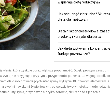
wspierają dietę redukcyjną?
Jak schudnąć z brzucha? Skutec
dieta dla mężczyzn
Dieta niskocholesterolowa: zasad
produkty i korzyści dla serca
Jak dieta wpływa na koncentrację 
funkcje poznawcze?
wiania, które zyskuje coraz większą popularność. Dzięki prostym zasadom 
cie, nie rezygnując przy tym z przyjemności jedzenia. Co więcej, posiłki s
aniem dla osób prowadzących intensywny styl życia. Kluczowym elementem jes
ania swoimi nawykami żywieniowymi, co sprzyja trwałym efektom odchudzania
ie i styl życia, przynosząc nie tylko zdrowie, ale i radość z jedzenia.