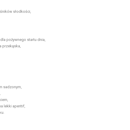
śników słodkości,
 dla pożywnego startu dnia,
ka przekąska,
em sadzonym,
,
kiem,
lekki aperitif,
ku.