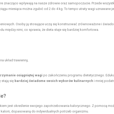
tóre znacząco wpływają na nasze zdrowie oraz samopoczucie. Przede wszyst
ciągu miesiąca można zgubić od 2 do 4 kg. To tempo utraty wagi uznawane je
wieniowych. Osoby ją stosujące uczą się konstruować zrównoważone i świad
u między nimi, co sprawia, że dieta staje się bardziej komfortowa.
na układ trawienny,
trzymanie osiągniętej wagi
po zakończeniu programu dietetycznego. Eduka
 stają się
bardziej świadome swoich wyborów kulinarnych
i mniej podat
ie?
kiem jest określenie swojego zapotrzebowania kalorycznego. Z pomocą mo
ść kalorii, dopasowaną do indywidualnych potrzeb organizmu.