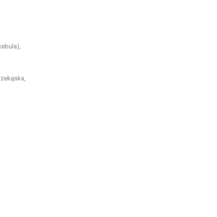
ebula),
rzekąska
,