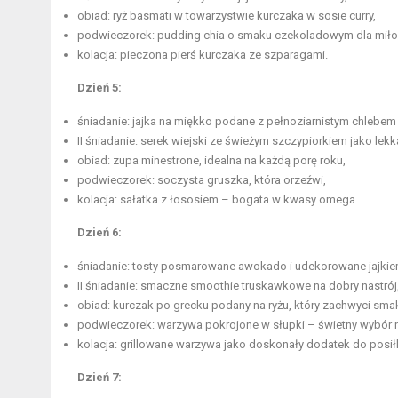
obiad: ryż basmati w towarzystwie kurczaka w sosie curry,
podwieczorek: pudding chia o smaku czekoladowym dla miło
kolacja: pieczona pierś kurczaka ze szparagami.
Dzień 5:
śniadanie: jajka na miękko podane z pełnoziarnistym chlebem
II śniadanie: serek wiejski ze świeżym szczypiorkiem jako lek
obiad: zupa minestrone, idealna na każdą porę roku,
podwieczorek: soczysta gruszka, która orzeźwi,
kolacja: sałatka z łososiem – bogata w kwasy omega.
Dzień 6:
śniadanie: tosty posmarowane awokado i udekorowane jajki
II śniadanie: smaczne smoothie truskawkowe na dobry nastrój
obiad: kurczak po grecku podany na ryżu, który zachwyci sma
podwieczorek: warzywa pokrojone w słupki – świetny wybór na 
kolacja: grillowane warzywa jako doskonały dodatek do posił
Dzień 7: