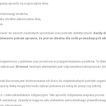
pyszny sposób na rozpoczęcie dnia,
a równowagi smaków,
o słodkie zakończenie dnia,
em.
osować do swoich osobistych upodobań oraz potrzeb dietetycznych.
Każdy d
otowanie potraw sprawia, że jest on idealny dla osób prowadzących a
przyjemności z jedzenia oraz prostocie w przygotowywaniu posiłków. Ta diet
przekraczać
20 minut
. Istotnym elementem jest odpowiednia kaloryczność, kt
dnak kluczowe jest dostosowanie ich ilości do indywidualnych potrzeb organ
ące tę dietę mogą bez trudu zabrać jedzenie ze sobą do pracy czy szkoły.
ro- i mikroskładnikami odżywczymi. Taki sposób odżywiania wspiera proces
 substancji. Zasady te mają na celu ułatwienie samodzielnego prawidłoweg
ktom zdrowotnym.