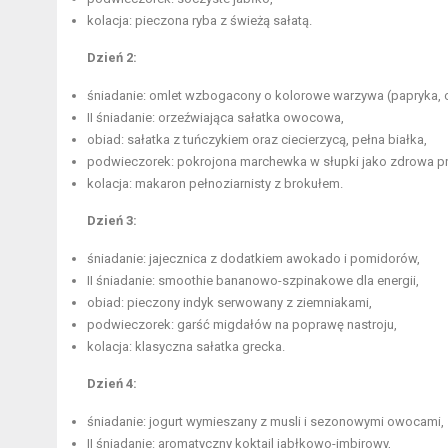
kolacja: pieczona ryba z świeżą sałatą.
Dzień 2:
śniadanie: omlet wzbogacony o kolorowe warzywa (papryka, c
II śniadanie: orzeźwiająca sałatka owocowa,
obiad: sałatka z tuńczykiem oraz ciecierzycą, pełna białka,
podwieczorek: pokrojona marchewka w słupki jako
zdrowa p
kolacja:
makaron pełnoziarnisty
z brokułem.
Dzień 3:
śniadanie: jajecznica z dodatkiem awokado i pomidorów,
II śniadanie: smoothie bananowo-szpinakowe dla energii,
obiad: pieczony indyk serwowany z ziemniakami,
podwieczorek: garść migdałów na poprawę nastroju,
kolacja: klasyczna sałatka grecka.
Dzień 4:
śniadanie: jogurt wymieszany z musli i sezonowymi owocami,
II śniadanie: aromatyczny koktajl jabłkowo-imbirowy,