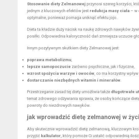
Stosowanie diety Zelmanowej
przynosi szereg korzyści, k
jednym z kluczowych efektów jest
redukcja masy ciała
– w 
optymalne, ponieważ pomaga uniknąć
efektu jojo
.
Dieta ta kładzie duży nacisk na naukę zdrowych nawyków ży
posiłki. Odpowiednia kaloryczność dań zmniejsza uczucie głod
Innym pozytywnym skutkiem diety Zelmanowej jest:
poprawa metabolizmu
,
lepsze samopoczucie
zarówno psychiczne, jak i fizyczne,
wzrost spożycia warzyw i owoców
, co ma korzystny wpływ 
dostarczanie niezbędnych witamin i minerałów
.
Przestrzeganie zasad tej diety umożliwia także
długotrwałe u
temat zdrowego odżywiania sprawia, że osoby kończące dietę
powroty do niezdrowych nawyków.
jak wprowadzić dietę zelmanowej w życ
Aby skutecznie wprowadzić dietę zelmanową, kluczowym kro
przyjść
kalkulator
, który pomoże Ci ustalić odpowiednią ilo