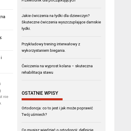
Przewodnik dla początkujących
Jakie ćwiczenia na łydki dla dziewczyn?
zna
Skuteczne ćwiczenia wyszczuplające damskie
łydki.
y,
Przykładowy trening interwałowy z
wykorzystaniem biegania.
i
Ćwiczenia na wyprost kolana – skuteczna
rehabilitacja stawu
i
ą
OSTATNIE WPISY
t nie
.
Ortodoncja: co to jest i jak może poprawić
Twój uśmiech?
Co musisz wiedzieć o ortodoncji: definicje,