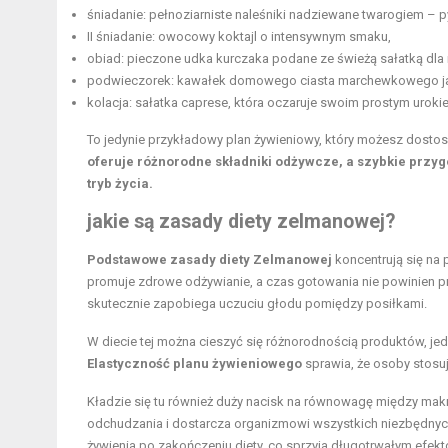
śniadanie: pełnoziarniste naleśniki nadziewane twarogiem – 
II śniadanie: owocowy koktajl o intensywnym smaku,
obiad: pieczone udka kurczaka podane ze świeżą sałatką dl
podwieczorek: kawałek domowego ciasta marchewkowego jak
kolacja: sałatka caprese, która oczaruje swoim prostym uroki
To jedynie przykładowy plan żywieniowy, który możesz dost
oferuje różnorodne składniki odżywcze, a szybkie przyg
tryb życia.
jakie są
zasady diety
zelmanowej?
Podstawowe zasady diety Zelmanowej
koncentrują się na 
promuje
zdrowe odżywianie
, a czas gotowania nie powinien 
skutecznie zapobiega uczuciu głodu pomiędzy posiłkami.
W diecie tej można cieszyć się różnorodnością produktów, je
Elastyczność planu żywieniowego
sprawia, że osoby stosuj
Kładzie się tu również duży nacisk na równowagę między mak
odchudzania i dostarcza organizmowi wszystkich niezbędnych
żywienia po zakończeniu diety, co sprzyja długotrwałym efe