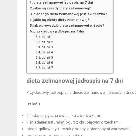
dieta zelmanowej jadłospis na 7 dni
jakie są zasady diety zelmanowej?
dlaczego dieta zelmanowej jest skuteczna?
jakie są efekty diety zelmanowej?
jak wprowadzić dietę zelmanowej w życie?
przykładowy jadłospis na 7 dni
dzień 1
dzień 2
dzień 3
dzień 4
dzień 5
dzień 6
dzień 7
dieta zelmanowej jadłospis na 7 dni
Przykładowy jadłospis
na diecie Zelmanowej na siedem dni obf
Dzień 1:
śniadanie: pyszna owsianka z borówkami,
II śniadanie: naturalny jogurt z chrupiącymi orzechami,
obiad: grillowany kurczak podany z pieczonymi warzywami,
podwieczorek: soczyste jabłko,