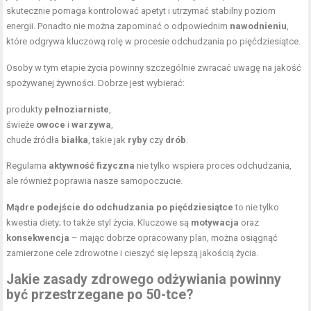
skutecznie pomaga kontrolować apetyt i utrzymać stabilny poziom
energii. Ponadto nie można zapominać o odpowiednim
nawodnieniu
,
które odgrywa kluczową rolę w procesie odchudzania po pięćdziesiątce.
Osoby w tym etapie życia powinny szczególnie zwracać uwagę na jakość
spożywanej żywności. Dobrze jest wybierać:
produkty
pełnoziarniste
,
świeże
owoce
i
warzywa
,
chude źródła
białka
, takie jak
ryby
czy
drób
.
Regularna
aktywność fizyczna
nie tylko wspiera proces odchudzania,
ale również poprawia nasze samopoczucie.
Mądre podejście do odchudzania po pięćdziesiątce
to nie tylko
kwestia diety; to także styl życia. Kluczowe są
motywacja
oraz
konsekwencja
– mając dobrze opracowany plan, można osiągnąć
zamierzone
cele zdrowotne
i cieszyć się lepszą jakością życia.
Jakie zasady zdrowego odżywiania powinny
być przestrzegane po 50-tce?