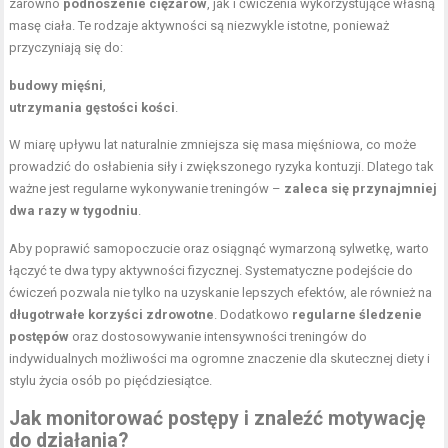
zarówno
podnoszenie ciężarów
, jak i ćwiczenia wykorzystujące własną
masę ciała. Te rodzaje aktywności są niezwykle istotne, ponieważ
przyczyniają się do:
budowy mięśni
,
utrzymania gęstości kości
.
W miarę upływu lat naturalnie zmniejsza się masa mięśniowa, co może
prowadzić do osłabienia siły i zwiększonego ryzyka kontuzji. Dlatego tak
ważne jest regularne wykonywanie treningów –
zaleca się przynajmniej
dwa razy w tygodniu
.
Aby poprawić samopoczucie oraz osiągnąć wymarzoną sylwetkę, warto
łączyć te dwa typy aktywności fizycznej. Systematyczne podejście do
ćwiczeń pozwala nie tylko na uzyskanie lepszych efektów, ale również na
długotrwałe korzyści zdrowotne
. Dodatkowo
regularne śledzenie
postępów
oraz dostosowywanie intensywności treningów do
indywidualnych możliwości ma ogromne znaczenie dla skutecznej diety i
stylu życia osób po pięćdziesiątce.
Jak monitorować postępy i znaleźć motywację
do działania?