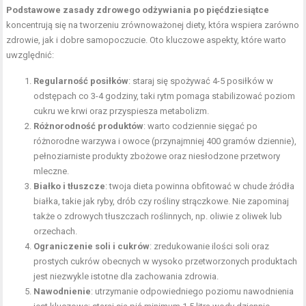
Podstawowe zasady zdrowego odżywiania po pięćdziesiątce
koncentrują się na tworzeniu zrównoważonej diety, która wspiera zarówno
zdrowie, jak i dobre samopoczucie. Oto kluczowe aspekty, które warto
uwzględnić:
Regularność posiłków
: staraj się spożywać 4-5 posiłków w
odstępach co 3-4 godziny, taki rytm pomaga stabilizować poziom
cukru we krwi oraz przyspiesza metabolizm.
Różnorodność produktów
: warto codziennie sięgać po
różnorodne warzywa i owoce (przynajmniej 400 gramów dziennie),
pełnoziarniste produkty zbożowe
oraz niesłodzone przetwory
mleczne.
Białko i tłuszcze
: twoja dieta powinna obfitować w chude źródła
białka, takie jak ryby, drób czy rośliny strączkowe. Nie zapominaj
także o zdrowych tłuszczach roślinnych, np. oliwie z oliwek lub
orzechach.
Ograniczenie soli i cukrów
: zredukowanie ilości soli oraz
prostych cukrów obecnych w wysoko przetworzonych produktach
jest niezwykle istotne dla zachowania zdrowia.
Nawodnienie
: utrzymanie odpowiedniego poziomu nawodnienia