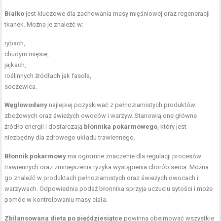
Białko
jest kluczowe dla zachowania masy mięśniowej oraz regeneracji
tkanek. Można je znaleźć w:
rybach,
chudym mięsie,
jajkach,
roślinnych źródłach jak fasola,
soczewica.
Węglowodany
najlepiej pozyskiwać z pełnoziarnistych produktów
zbożowych oraz świeżych owoców i warzyw. Stanowią one główne
źródło energii i dostarczają
błonnika pokarmowego
, który jest
niezbędny dla zdrowego układu trawiennego.
Błonnik pokarmowy
ma ogromne znaczenie dla regulacji procesów
trawiennych oraz zmniejszenia ryzyka wystąpienia chorób serca. Można
go znaleźć w produktach pełnoziarnistych oraz świeżych owocach i
warzywach. Odpowiednia podaż błonnika sprzyja uczuciu sytości i może
pomóc w kontrolowaniu masy ciała.
Zbilansowana dieta po pięćdziesiątce
powinna obejmować wszystkie