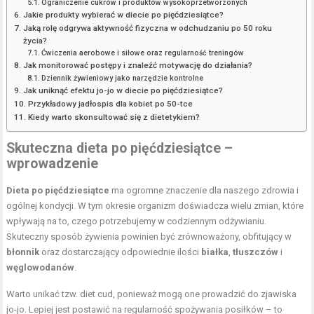
Ograniczenie cukrów i produktów wysokoprzetworzonych
Jakie produkty wybierać w diecie po pięćdziesiątce?
Jaką rolę odgrywa aktywność fizyczna w odchudzaniu po 50 roku
życia?
Ćwiczenia aerobowe i siłowe oraz regularność treningów
Jak monitorować postępy i znaleźć motywację do działania?
Dziennik żywieniowy jako narzędzie kontrolne
Jak uniknąć efektu jo-jo w diecie po pięćdziesiątce?
Przykładowy jadłospis dla kobiet po 50-tce
Kiedy warto skonsultować się z dietetykiem?
Skuteczna dieta po pięćdziesiątce –
wprowadzenie
Dieta po pięćdziesiątce
ma ogromne znaczenie dla naszego zdrowia i
ogólnej kondycji. W tym okresie organizm doświadcza wielu zmian, które
wpływają na to, czego potrzebujemy w codziennym odżywianiu.
Skuteczny sposób żywienia powinien być zrównoważony, obfitujący w
błonnik
oraz dostarczający odpowiednie ilości
białka
,
tłuszczów
i
węglowodanów
.
Warto unikać tzw. diet cud, ponieważ mogą one prowadzić do zjawiska
jo-jo. Lepiej jest postawić na
regularność spożywania posiłków
– to