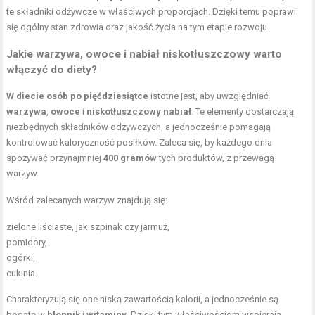
te składniki odżywcze w właściwych proporcjach. Dzięki temu poprawi
się ogólny stan zdrowia oraz jakość życia na tym etapie rozwoju.
Jakie warzywa, owoce i
nabiał niskotłuszczowy
warto
włączyć do diety?
W diecie osób po pięćdziesiątce
istotne jest, aby uwzględniać
warzywa
,
owoce
i
niskotłuszczowy nabiał
. Te elementy dostarczają
niezbędnych składników odżywczych, a jednocześnie pomagają
kontrolować kaloryczność posiłków. Zaleca się, by każdego dnia
spożywać przynajmniej
400 gramów
tych produktów, z przewagą
warzyw.
Wśród zalecanych warzyw znajdują się:
zielone liściaste, jak szpinak czy jarmuż,
pomidory,
ogórki,
cukinia.
Charakteryzują się one niską zawartością kalorii, a jednocześnie są
bogate w
błonnik
i
witaminy
. Dzięki tym właściwościom wspierają