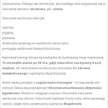
odchudzania. Dlatego tak istotne jest, aby każdego dnia angażować się w
ćwiczenia zarówno
aerobowe
, jak i
siłowe
.
Ćwiczenia aerobowe, takie jak:
spacery,
jogging,
pływanie,
doskonale wpływają na wydolność serca i płuc,
pomagają redukować tkankę tłuszczową.
Natomiast treningi siłowe są niezbędne do budowania masy mięśniowej.
To niezwykle ważne po 50-tce, gdyż naturalnie zaczynamy tracić
mięśnie.
Ich zachowanie ma kluczowe znaczenie dla
zdrowia
metabolicznego
i ogólnej kondycji fizycznej.
Warto także pamiętać o
regularności treningów
– to naprawdę robi
różnicę! Zaleca się przynajmniej
150 minut umiarkowanej aktywności
tygodniowo
. Można to osiągnąć poprzez różnorodne ćwiczenia
aerobowe oraz siłowe. Dobrze jest wybierać formy ruchu, które sprawiają
radość; dzięki temu zwiększamy szansę na
długotrwałe