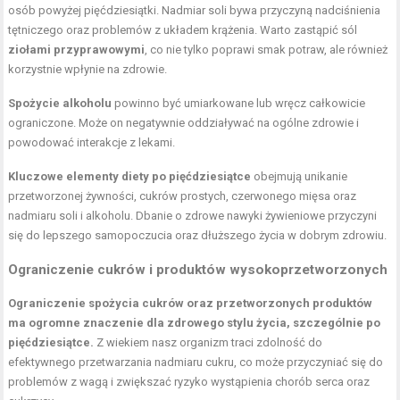
osób powyżej pięćdziesiątki. Nadmiar soli bywa przyczyną nadciśnienia
tętniczego oraz problemów z układem krążenia. Warto zastąpić sól
ziołami przyprawowymi
, co nie tylko poprawi smak potraw, ale również
korzystnie wpłynie na zdrowie.
Spożycie alkoholu
powinno być umiarkowane lub wręcz całkowicie
ograniczone. Może on negatywnie oddziaływać na ogólne zdrowie i
powodować interakcje z lekami.
Kluczowe elementy diety po pięćdziesiątce
obejmują unikanie
przetworzonej żywności, cukrów prostych, czerwonego mięsa oraz
nadmiaru soli i alkoholu. Dbanie o zdrowe nawyki żywieniowe przyczyni
się do lepszego samopoczucia oraz dłuższego życia w dobrym zdrowiu.
Ograniczenie cukrów i produktów wysokoprzetworzonych
Ograniczenie spożycia cukrów oraz przetworzonych produktów
ma ogromne znaczenie dla zdrowego stylu życia, szczególnie po
pięćdziesiątce.
Z wiekiem nasz organizm traci zdolność do
efektywnego przetwarzania nadmiaru cukru, co może przyczyniać się do
problemów z wagą i zwiększać ryzyko wystąpienia chorób serca oraz