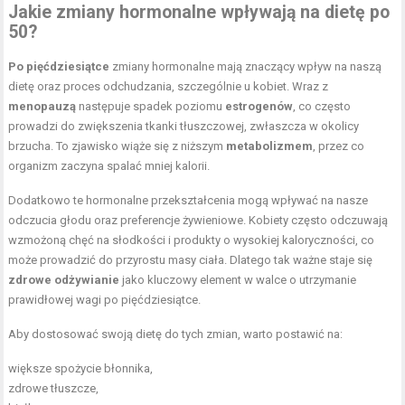
Jakie zmiany hormonalne wpływają na dietę po
50?
Po pięćdziesiątce
zmiany hormonalne mają znaczący wpływ na naszą
dietę oraz proces odchudzania, szczególnie u kobiet. Wraz z
menopauzą
następuje spadek poziomu
estrogenów
, co często
prowadzi do zwiększenia tkanki tłuszczowej, zwłaszcza w okolicy
brzucha. To zjawisko wiąże się z niższym
metabolizmem
, przez co
organizm zaczyna spalać mniej kalorii.
Dodatkowo te hormonalne przekształcenia mogą wpływać na nasze
odczucia głodu oraz preferencje żywieniowe. Kobiety często odczuwają
wzmożoną chęć na słodkości i produkty o wysokiej kaloryczności, co
może prowadzić do przyrostu masy ciała. Dlatego tak ważne staje się
zdrowe odżywianie
jako kluczowy element w walce o utrzymanie
prawidłowej wagi po pięćdziesiątce.
Aby dostosować swoją dietę do tych zmian, warto postawić na:
większe spożycie błonnika,
zdrowe tłuszcze,