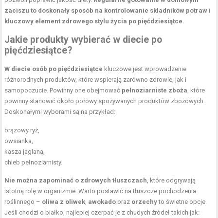
zaciszu to doskonały sposób na kontrolowanie składników potraw i
kluczowy element zdrowego stylu życia po pięćdziesiątce.
Jakie produkty wybierać w diecie po
pięćdziesiątce?
W diecie osób po pięćdziesiątce
kluczowe jest wprowadzenie
różnorodnych produktów, które wspierają zarówno zdrowie, jak i
samopoczucie. Powinny one obejmować
pełnoziarniste zboża
, które
powinny stanowić około połowy spożywanych produktów zbożowych.
Doskonałymi wyborami są na przykład:
brązowy ryż,
owsianka,
kasza jaglana,
chleb pełnoziarnisty.
Nie można zapominać o zdrowych tłuszczach
, które odgrywają
istotną rolę w organizmie. Warto postawić na tłuszcze pochodzenia
roślinnego –
oliwa z oliwek
,
awokado
oraz
orzechy
to świetne opcje.
Jeśli chodzi o białko, najlepiej czerpać je z chudych źródeł takich jak: