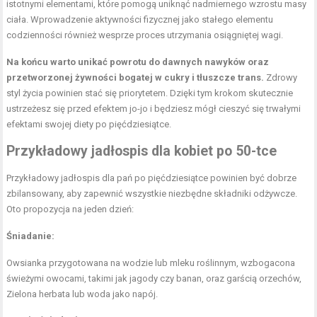
istotnymi elementami, które pomogą uniknąć nadmiernego wzrostu masy
ciała. Wprowadzenie aktywności fizycznej jako stałego elementu
codzienności również wesprze proces utrzymania osiągniętej wagi.
Na końcu warto unikać powrotu do dawnych nawyków oraz
przetworzonej żywności bogatej w cukry i tłuszcze trans.
Zdrowy
styl życia powinien stać się priorytetem. Dzięki tym krokom skutecznie
ustrzeżesz się przed efektem jo-jo i będziesz mógł cieszyć się trwałymi
efektami swojej diety po pięćdziesiątce.
Przykładowy jadłospis
dla kobiet po 50-tce
Przykładowy jadłospis dla pań po pięćdziesiątce powinien być dobrze
zbilansowany, aby zapewnić wszystkie niezbędne składniki odżywcze.
Oto propozycja na jeden dzień:
Śniadanie:
Owsianka przygotowana na wodzie lub mleku roślinnym, wzbogacona
świeżymi owocami, takimi jak jagody czy banan, oraz garścią orzechów,
Zielona herbata lub woda jako napój.