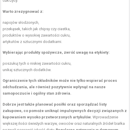
cukrzycy.
Warto zrezygnować z:
napojów słodzonych,
przekąsek, takich jak chipsy czy ciastka,
produktów o wysokiej zawartości cukru,
artykułów z sztucznymi dodatkami.
Wybierając produkty spożywcze, zwróć uwagę na etykiety:
poszukuj tych o niskiej zawartości cukru,
unikaj sztucznych dodatków.
Ograniczenie tych składników może nie tylko wspierać proces
odchudzania, ale również pozytywnie wpłynąć na nasze
samopoczucie i ogólny stan zdrowia.
Dobrze jest także planować posiłki oraz sporządzać listy
zakupowe, co pomoże uniknąć impulsywnych decyzji związanych z
kupowaniem wysoko przetworzonych artykułów.
Wprowadzenie
większej ilości świeżych warzyw, owoców oraz naturalnych źródeł białka
pozwoli poprawić jakość diety.
Regularne gotowanie w domowym