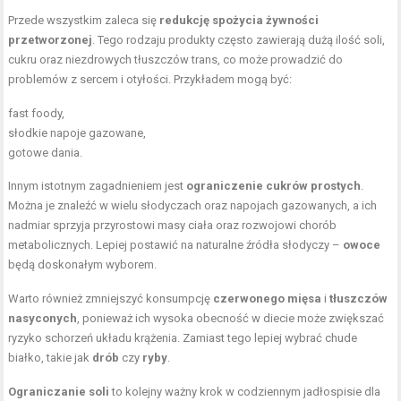
Przede wszystkim zaleca się
redukcję spożycia żywności
przetworzonej
. Tego rodzaju produkty często zawierają dużą ilość soli,
cukru oraz niezdrowych tłuszczów trans, co może prowadzić do
problemów z sercem i otyłości. Przykładem mogą być:
fast foody,
słodkie napoje gazowane,
gotowe dania.
Innym istotnym zagadnieniem jest
ograniczenie cukrów prostych
.
Można je znaleźć w wielu słodyczach oraz napojach gazowanych, a ich
nadmiar sprzyja przyrostowi masy ciała oraz rozwojowi chorób
metabolicznych. Lepiej postawić na naturalne źródła słodyczy –
owoce
będą doskonałym wyborem.
Warto również zmniejszyć konsumpcję
czerwonego mięsa
i
tłuszczów
nasyconych
, ponieważ ich wysoka obecność w diecie może zwiększać
ryzyko schorzeń układu krążenia. Zamiast tego lepiej wybrać chude
białko, takie jak
drób
czy
ryby
.
Ograniczanie soli
to kolejny ważny krok w codziennym jadłospisie dla