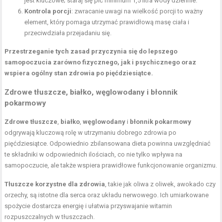
jest kluczowe; staraj się pić minimum 1,5 litra wody dziennie.
Kontrola porcji
: zwracanie uwagi na wielkość porcji to ważny
element, który pomaga utrzymać prawidłową masę ciała i
przeciwdziała przejadaniu się.
Przestrzeganie tych zasad przyczynia się do lepszego
samopoczucia zarówno fizycznego, jak i psychicznego oraz
wspiera ogólny stan zdrowia po pięćdziesiątce.
Zdrowe tłuszcze, białko, węglowodany i
błonnik
pokarmowy
Zdrowe tłuszcze
,
białko
,
węglowodany
i
błonnik pokarmowy
odgrywają kluczową rolę w utrzymaniu dobrego zdrowia po
pięćdziesiątce. Odpowiednio zbilansowana dieta powinna uwzględniać
te składniki w odpowiednich ilościach, co nie tylko wpływa na
samopoczucie, ale także wspiera prawidłowe funkcjonowanie organizmu.
Tłuszcze korzystne dla zdrowia
, takie jak oliwa z oliwek, awokado czy
orzechy, są istotne dla serca oraz układu nerwowego. Ich umiarkowane
spożycie dostarcza energię i ułatwia przyswajanie witamin
rozpuszczalnych w tłuszczach.