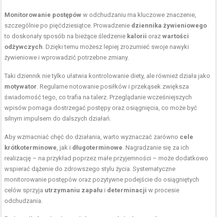
Monitorowanie postępów
w odchudzaniu ma kluczowe znaczenie,
szczególnie po pięćdziesiątce. Prowadzenie
dziennika żywieniowego
to doskonały sposób na bieżące śledzenie
kalorii
oraz
wartości
odżywczych
. Dzięki temu możesz lepiej zrozumieć swoje nawyki
żywieniowe i wprowadzić potrzebne zmiany.
Taki dziennik nie tylko ułatwia kontrolowanie diety, ale również działa jako
motywator
. Regularne notowanie posiłków i przekąsek zwiększa
świadomość tego, co trafia na talerz. Przeglądanie wcześniejszych
wpisów pomaga dostrzegać postępy oraz osiągnięcia, co może być
silnym impulsem do dalszych działań.
Aby wzmacniać chęć do działania, warto wyznaczać zarówno
cele
krótkoterminowe
, jak i
długoterminowe
. Nagradzanie się za ich
realizację – na przykład poprzez małe przyjemności – może dodatkowo
wspierać dążenie do zdrowszego stylu życia. Systematyczne
monitorowanie postępów oraz pozytywne podejście do osiągniętych
celów sprzyja
utrzymaniu zapału
i
determinacji
w procesie
odchudzania.