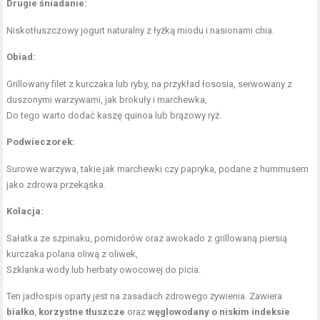
Drugie śniadanie:
Niskotłuszczowy jogurt naturalny z łyżką miodu i nasionami chia.
Obiad:
Grillowany filet z kurczaka lub ryby, na przykład łososia, serwowany z
duszonymi warzywami, jak brokuły i marchewka,
Do tego warto dodać kaszę quinoa lub brązowy ryż.
Podwieczorek:
Surowe warzywa, takie jak marchewki czy papryka, podane z hummusem
jako
zdrowa przekąska
.
Kolacja:
Sałatka ze szpinaku, pomidorów oraz awokado z grillowaną piersią
kurczaka polana oliwą z oliwek,
Szklanka wody lub herbaty owocowej do picia.
Ten jadłospis oparty jest na zasadach zdrowego żywienia. Zawiera
białko
,
korzystne tłuszcze
oraz
węglowodany o niskim indeksie