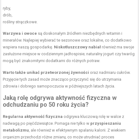
ryby,
drób,
rośliny strączkowe.
Warzywa i owoce
są doskonałym źródłem niezbędnych witamin i
minerałów. Najlepiej wybierać te sezonowe oraz lokalne, co dodatkowo
wspiera naszą gospodarkę.
Niskotłuszczowy nabiał
również ma swoje
zasłużone miejsce w codziennym jadłospisie; naturalny jogurt czy twaróg
mogą być znakomitymi dodatkami do różnych potraw.
Warto także unikać przetworzonej żywności
oraz nadmiaru cukrów.
Przyjęcie tych zasad może znacząco przyczynić się do utrzymania
zdrowia i dobrego samopoczucia w późniejszych latach życia.
Jaką rolę odgrywa
aktywność fizyczna w
odchudzaniu
po 50 roku życia?
Regularna aktywność fizyczna
odgrywa kluczową rolę w walce z
nadwagą po pięćdziesiątce. Pomaga nie tylko w
przyspieszaniu
metabolizmu
, ale również w efektywnym spalaniu kalorii. Z wiekiem
organizm przechodzi różne zmiany, co może utrudniać proces