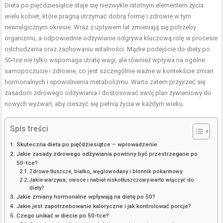
Dieta po pięćdziesiątce staje się niezwykle istotnym elementem życia
wielu kobiet, które pragną utrzymać dobrą formę i zdrowie w tym
newralgicznym okresie. Wraz z upływem lat zmieniają się potrzeby
organizmu, a odpowiednie odżywianie odgrywa kluczową rolę w procesie
odchudzania oraz zachowaniu witalności. Mądre podejście do diety po
50-tce nie tylko wspomaga utratę wagi, ale również wpływa na ogólne
samopoczucie i zdrowie, co jest szczególnie ważne w kontekście zmian
hormonalnych i spowolnienia metabolizmu. Warto zatem przyjrzeć się
zasadom zdrowego odżywiania i dostosować swój plan żywieniowy do
nowych wyzwań, aby cieszyć się pełnią życia w każdym wieku.
Spis treści
Skuteczna dieta po pięćdziesiątce – wprowadzenie
Jakie zasady zdrowego odżywiania powinny być przestrzegane po
50-tce?
Zdrowe tłuszcze, białko, węglowodany i błonnik pokarmowy
Jakie warzywa, owoce i nabiał niskotłuszczowy warto włączyć do
diety?
Jakie zmiany hormonalne wpływają na dietę po 50?
Jakie jest zapotrzebowanie kaloryczne i jak kontrolować porcje?
Czego unikać w diecie po 50-tce?