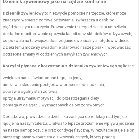
Dziennik żywieniowy jako narzędzie kontrolne
Dziennik żywieniowy
to niezwykle pomocne narzędzie, które może
znacząco wspierać zdrowe odżywianie, zwłaszcza u osób po
pięćdziesiątym roku życia. Prowadzenie takiego dziennika umożliwia
dokładne monitorowanie spożycia kalorii oraz składników odżywczych,
co pozwala na łatwiejsze dostrzeganie ewentualnych błędów w diecie.
Dzięki temu możemy świadomie planować nasze posiłki i wprowadzać
potrzebne zmiany w codziennych nawykach żywieniowych.
Korzyści płynące z korzystania z dziennika żywieniowego
są liczne:
zwiększa naszą świadomość tego, co jemy,
umożliwia śledzenie postępów w procesie odchudzania,
poprawia ogólny stan zdrowia,
sprzyja utrzymaniu motywacji do przestrzegania diety,
pomaga w osiąganiu wyznaczonych celów zdrowotnych.
Dodatkowo, prowadzenie dziennika zachęca do refleksji nad tym, co
ląduje na naszym talerzu. Ułatwia to lepsze zrozumienie wpływu jedzenia
na nasze samopoczucie oraz kondycję fizyczną. W rezultacie staje się on
niezastąpionym wsparciem dla wszystkich tych, którzy pragną