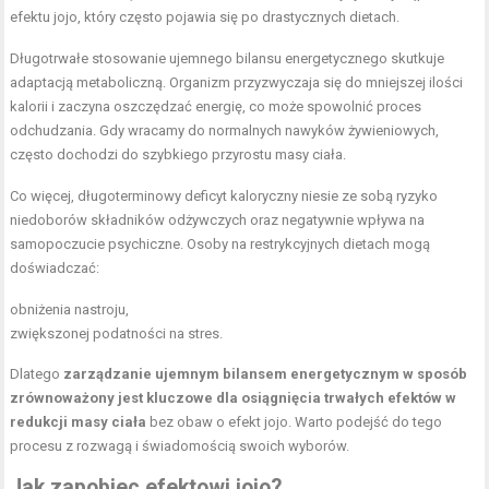
efektu jojo, który często pojawia się po drastycznych dietach.
Długotrwałe stosowanie ujemnego bilansu energetycznego skutkuje
adaptacją metaboliczną. Organizm przyzwyczaja się do mniejszej ilości
kalorii i zaczyna oszczędzać energię, co może spowolnić proces
odchudzania. Gdy wracamy do normalnych nawyków żywieniowych,
często dochodzi do szybkiego przyrostu masy ciała.
Co więcej, długoterminowy deficyt kaloryczny niesie ze sobą ryzyko
niedoborów składników odżywczych oraz negatywnie wpływa na
samopoczucie psychiczne. Osoby na restrykcyjnych dietach mogą
doświadczać:
obniżenia nastroju,
zwiększonej podatności na stres.
Dlatego
zarządzanie ujemnym bilansem energetycznym w sposób
zrównoważony jest kluczowe dla osiągnięcia trwałych efektów w
redukcji masy ciała
bez obaw o efekt jojo. Warto podejść do tego
procesu z rozwagą i świadomością swoich wyborów.
Jak zapobiec efektowi jojo?