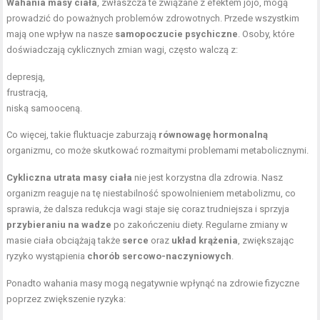
Wahania masy ciała
, zwłaszcza te związane z efektem jojo, mogą
prowadzić do poważnych problemów zdrowotnych. Przede wszystkim
mają one wpływ na nasze
samopoczucie psychiczne
. Osoby, które
doświadczają cyklicznych zmian wagi, często walczą z:
depresją,
frustracją,
niską samooceną.
Co więcej, takie fluktuacje zaburzają
równowagę hormonalną
organizmu, co może skutkować rozmaitymi problemami metabolicznymi.
Cykliczna utrata masy ciała
nie jest korzystna dla zdrowia. Nasz
organizm reaguje na tę niestabilność spowolnieniem metabolizmu, co
sprawia, że dalsza redukcja wagi staje się coraz trudniejsza i sprzyja
przybieraniu na wadze
po zakończeniu diety. Regularne zmiany w
masie ciała obciążają także
serce
oraz
układ krążenia
, zwiększając
ryzyko wystąpienia
chorób sercowo-naczyniowych
.
Ponadto wahania masy mogą negatywnie wpłynąć na zdrowie fizyczne
poprzez zwiększenie ryzyka: