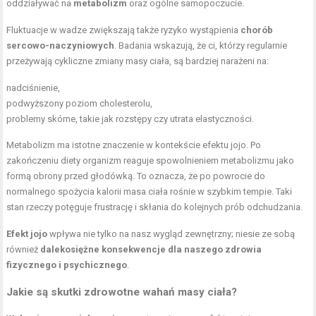
oddziaływać na
metabolizm
oraz ogólne samopoczucie.
Fluktuacje w wadze zwiększają także ryzyko wystąpienia
chorób
sercowo-naczyniowych
. Badania wskazują, że ci, którzy regularnie
przeżywają cykliczne zmiany masy ciała, są bardziej narażeni na:
nadciśnienie,
podwyższony
poziom cholesterolu
,
problemy skórne, takie jak rozstępy czy utrata elastyczności.
Metabolizm ma istotne znaczenie w kontekście efektu jojo. Po
zakończeniu diety organizm reaguje spowolnieniem metabolizmu jako
formą obrony przed głodówką. To oznacza, że po powrocie do
normalnego spożycia kalorii masa ciała rośnie w szybkim tempie. Taki
stan rzeczy potęguje frustrację i skłania do kolejnych prób odchudzania.
Efekt jojo
wpływa nie tylko na nasz wygląd zewnętrzny; niesie ze sobą
również
dalekosiężne konsekwencje dla naszego zdrowia
fizycznego i psychicznego
.
Jakie są skutki zdrowotne wahań masy ciała?