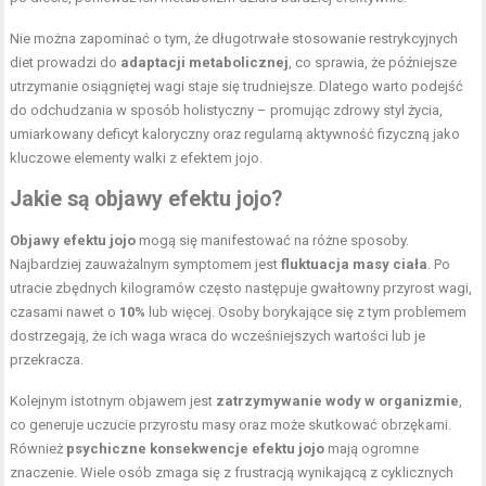
Nie można zapominać o tym, że długotrwałe stosowanie restrykcyjnych
diet prowadzi do
adaptacji metabolicznej
, co sprawia, że późniejsze
utrzymanie osiągniętej wagi staje się trudniejsze. Dlatego warto podejść
do odchudzania w sposób holistyczny – promując zdrowy styl życia,
umiarkowany deficyt kaloryczny oraz regularną aktywność fizyczną jako
kluczowe elementy walki z efektem jojo.
Jakie są objawy efektu jojo?
Objawy efektu jojo
mogą się manifestować na różne sposoby.
Najbardziej zauważalnym symptomem jest
fluktuacja masy ciała
. Po
utracie zbędnych kilogramów często następuje gwałtowny przyrost wagi,
czasami nawet o
10%
lub więcej. Osoby borykające się z tym problemem
dostrzegają, że ich waga wraca do wcześniejszych wartości lub je
przekracza.
Kolejnym istotnym objawem jest
zatrzymywanie wody w organizmie
,
co generuje uczucie przyrostu masy oraz może skutkować obrzękami.
Również
psychiczne konsekwencje efektu jojo
mają ogromne
znaczenie. Wiele osób zmaga się z frustracją wynikającą z cyklicznych