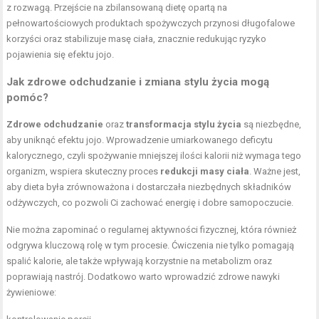
z rozwagą. Przejście na zbilansowaną dietę opartą na
pełnowartościowych produktach spożywczych przynosi długofalowe
korzyści oraz stabilizuje masę ciała, znacznie redukując ryzyko
pojawienia się efektu jojo.
Jak zdrowe odchudzanie i zmiana stylu życia mogą
pomóc?
Zdrowe odchudzanie
oraz
transformacja stylu życia
są niezbędne,
aby uniknąć efektu jojo. Wprowadzenie umiarkowanego deficytu
kalorycznego, czyli spożywanie mniejszej ilości kalorii niż wymaga tego
organizm, wspiera skuteczny proces
redukcji masy ciała
. Ważne jest,
aby dieta była zrównoważona i dostarczała niezbędnych składników
odżywczych, co pozwoli Ci zachować energię i dobre samopoczucie.
Nie można zapominać o regularnej aktywności fizycznej, która również
odgrywa kluczową rolę w tym procesie. Ćwiczenia nie tylko pomagają
spalić kalorie, ale także wpływają korzystnie na metabolizm oraz
poprawiają nastrój. Dodatkowo warto wprowadzić zdrowe nawyki
żywieniowe: