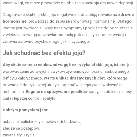
zmian wagi, co może prowadzić do obniżenia nastroju czy nawet depresji.
Długotrwałe skutki efektu jojo negatywnie oddziałują również na
zdrowie
hormonalne
, prowadząc do zaburzeń równowagi hormonalnej. Dlatego
istotne jest zwrócenie uwagi na te symptomy i podejście do odchudzania
z większą rozwagą oraz świadomością potencjalnych konsekwencji dla
zdrowia zarówno psychicznego, jak i fizycznego.
Jak schudnąć bez efektu jojo?
Aby skutecznie zredukować wagę bez ryzyka efektu jojo,
istotne jest
wprowadzenie zdrowych nawyków żywieniowych oraz umiarkowanego
deficytu kalorycznego.
Warto unikać drastycznych diet,
które mogą
prowadzić do cyklicznej utraty kilogramów i negatywnie wpływać na
metabolizm.
Regularne spożywanie posiłków
sprzyja stabilizacji masy
ciała i lepszej kontroli apetytu.
Dobrym pomysłem jest:
ustalenie realistycznych celów odchudzania,
śledzenie postępów,
zmiana stylu życia,