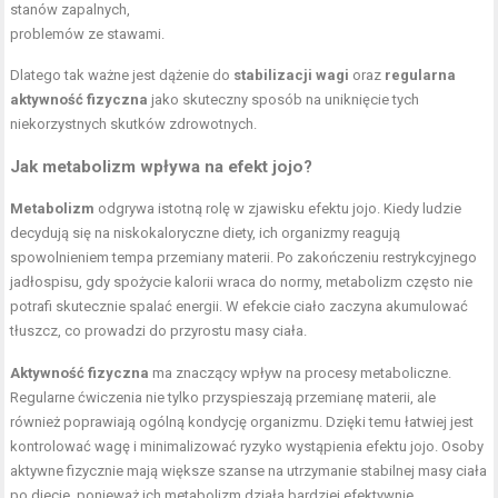
stanów zapalnych,
problemów ze stawami.
Dlatego tak ważne jest dążenie do
stabilizacji wagi
oraz
regularna
aktywność fizyczna
jako skuteczny sposób na uniknięcie tych
niekorzystnych skutków zdrowotnych.
Jak metabolizm wpływa na efekt jojo?
Metabolizm
odgrywa istotną rolę w zjawisku efektu jojo. Kiedy ludzie
decydują się na niskokaloryczne diety, ich organizmy reagują
spowolnieniem tempa przemiany materii. Po zakończeniu restrykcyjnego
jadłospisu, gdy spożycie kalorii wraca do normy, metabolizm często nie
potrafi skutecznie spalać energii. W efekcie ciało zaczyna akumulować
tłuszcz, co prowadzi do przyrostu masy ciała.
Aktywność fizyczna
ma znaczący wpływ na procesy metaboliczne.
Regularne ćwiczenia nie tylko przyspieszają przemianę materii, ale
również poprawiają ogólną kondycję organizmu. Dzięki temu łatwiej jest
kontrolować wagę i minimalizować ryzyko wystąpienia efektu jojo. Osoby
aktywne fizycznie mają większe szanse na utrzymanie stabilnej masy ciała
po diecie, ponieważ ich metabolizm działa bardziej efektywnie.