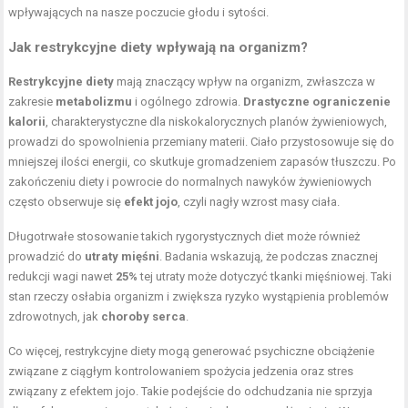
wpływających na nasze poczucie głodu i sytości.
Jak restrykcyjne diety wpływają na organizm?
Restrykcyjne diety
mają znaczący wpływ na organizm, zwłaszcza w
zakresie
metabolizmu
i ogólnego zdrowia.
Drastyczne ograniczenie
kalorii
, charakterystyczne dla niskokalorycznych planów żywieniowych,
prowadzi do spowolnienia przemiany materii. Ciało przystosowuje się do
mniejszej ilości energii, co skutkuje gromadzeniem zapasów tłuszczu. Po
zakończeniu diety i powrocie do normalnych nawyków żywieniowych
często obserwuje się
efekt jojo
, czyli nagły wzrost masy ciała.
Długotrwałe stosowanie takich
rygorystycznych diet
może również
prowadzić do
utraty mięśni
. Badania wskazują, że podczas znacznej
redukcji wagi nawet
25%
tej utraty może dotyczyć tkanki mięśniowej. Taki
stan rzeczy osłabia organizm i zwiększa ryzyko wystąpienia problemów
zdrowotnych, jak
choroby serca
.
Co więcej, restrykcyjne diety mogą generować psychiczne obciążenie
związane z ciągłym kontrolowaniem spożycia jedzenia oraz stres
związany z efektem jojo. Takie podejście do odchudzania nie sprzyja