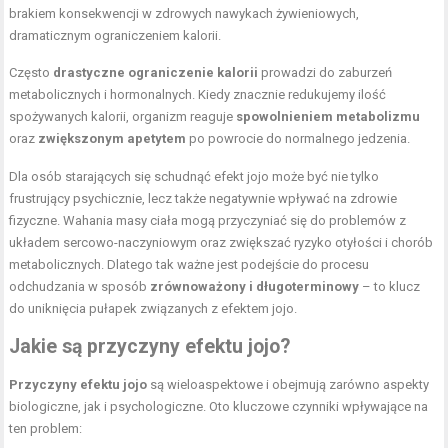
brakiem konsekwencji w zdrowych nawykach żywieniowych,
dramaticznym ograniczeniem kalorii.
Często
drastyczne ograniczenie kalorii
prowadzi do zaburzeń
metabolicznych i hormonalnych. Kiedy znacznie redukujemy ilość
spożywanych kalorii, organizm reaguje
spowolnieniem metabolizmu
oraz
zwiększonym apetytem
po powrocie do normalnego jedzenia.
Dla osób starających się schudnąć efekt jojo może być nie tylko
frustrujący psychicznie, lecz także negatywnie wpływać na zdrowie
fizyczne. Wahania masy ciała mogą przyczyniać się do problemów z
układem sercowo-naczyniowym oraz zwiększać ryzyko otyłości i chorób
metabolicznych. Dlatego tak ważne jest podejście do procesu
odchudzania w sposób
zrównoważony i długoterminowy
– to klucz
do uniknięcia pułapek związanych z efektem jojo.
Jakie są przyczyny efektu jojo?
Przyczyny efektu jojo
są wieloaspektowe i obejmują zarówno aspekty
biologiczne, jak i psychologiczne. Oto kluczowe czynniki wpływające na
ten problem: