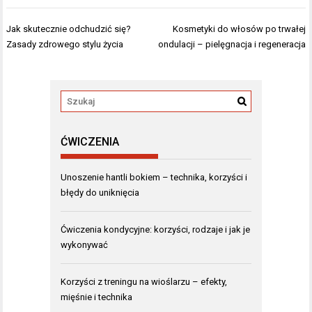
Nawigacja
Jak skutecznie odchudzić się?
Kosmetyki do włosów po trwałej
wpisu
Zasady zdrowego stylu życia
ondulacji – pielęgnacja i regeneracja
ĆWICZENIA
Unoszenie hantli bokiem – technika, korzyści i
błędy do uniknięcia
Ćwiczenia kondycyjne: korzyści, rodzaje i jak je
wykonywać
Korzyści z treningu na wioślarzu – efekty,
mięśnie i technika