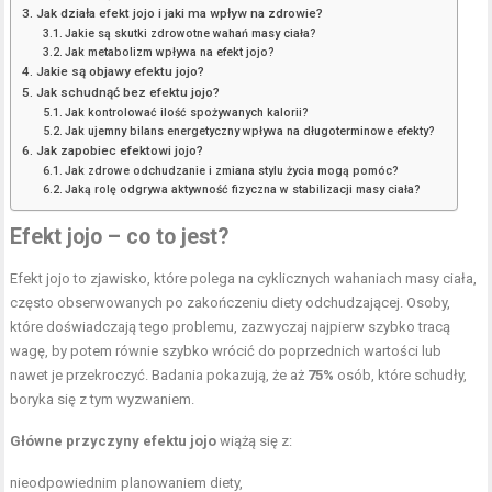
Jak działa efekt jojo i jaki ma wpływ na zdrowie?
Jakie są skutki zdrowotne wahań masy ciała?
Jak metabolizm wpływa na efekt jojo?
Jakie są objawy efektu jojo?
Jak schudnąć bez efektu jojo?
Jak kontrolować ilość spożywanych kalorii?
Jak ujemny bilans energetyczny wpływa na długoterminowe efekty?
Jak zapobiec efektowi jojo?
Jak zdrowe odchudzanie i zmiana stylu życia mogą pomóc?
Jaką rolę odgrywa aktywność fizyczna w stabilizacji masy ciała?
Efekt jojo – co to jest?
Efekt jojo to zjawisko, które polega na cyklicznych wahaniach masy ciała,
często obserwowanych po zakończeniu diety odchudzającej. Osoby,
które doświadczają tego problemu, zazwyczaj najpierw szybko tracą
wagę, by potem równie szybko wrócić do poprzednich wartości lub
nawet je przekroczyć. Badania pokazują, że aż
75%
osób, które schudły,
boryka się z tym wyzwaniem.
Główne przyczyny efektu jojo
wiążą się z:
nieodpowiednim
planowaniem diety
,