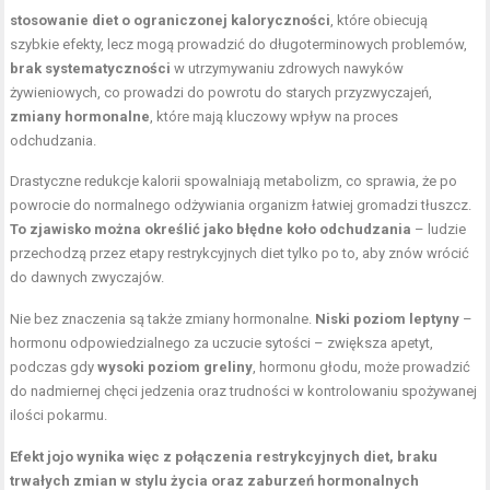
stosowanie diet o ograniczonej kaloryczności
, które obiecują
szybkie efekty, lecz mogą prowadzić do długoterminowych problemów,
brak systematyczności
w utrzymywaniu zdrowych nawyków
żywieniowych, co prowadzi do powrotu do starych przyzwyczajeń,
zmiany hormonalne
, które mają kluczowy wpływ na proces
odchudzania.
Drastyczne redukcje kalorii spowalniają metabolizm, co sprawia, że po
powrocie do normalnego odżywiania organizm łatwiej gromadzi tłuszcz.
To zjawisko można określić jako błędne koło odchudzania
– ludzie
przechodzą przez etapy restrykcyjnych diet tylko po to, aby znów wrócić
do dawnych zwyczajów.
Nie bez znaczenia są także zmiany hormonalne.
Niski poziom leptyny
–
hormonu odpowiedzialnego za uczucie sytości – zwiększa apetyt,
podczas gdy
wysoki poziom greliny
, hormonu głodu, może prowadzić
do nadmiernej chęci jedzenia oraz trudności w kontrolowaniu spożywanej
ilości pokarmu.
Efekt jojo wynika więc z połączenia restrykcyjnych diet, braku
trwałych zmian w stylu życia oraz zaburzeń hormonalnych