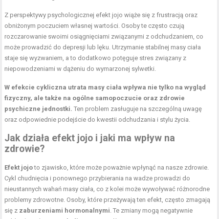
Z perspektywy psychologicznej efekt jojo wiąże się z frustracją oraz
obniżonym poczuciem własnej wartości. Osoby te często czują
rozczarowanie swoimi osiągnięciami związanymi z odchudzaniem, co
może prowadzić do depresji lub lęku. Utrzymanie stabilnej masy ciała
staje się wyzwaniem, a to dodatkowo potęguje stres związany z
niepowodzeniami w dążeniu do wymarzonej sylwetki.
W efekcie cykliczna utrata masy ciała wpływa nie tylko na wygląd
fizyczny, ale także na ogólne samopoczucie oraz zdrowie
psychiczne jednostki.
Ten problem zasługuje na szczególną uwagę
oraz odpowiednie podejście do kwestii odchudzania i stylu życia.
Jak działa efekt jojo i jaki ma wpływ na
zdrowie?
Efekt jojo
to zjawisko, które może poważnie wpłynąć na nasze zdrowie.
Cykl chudnięcia i ponownego przybierania na wadze prowadzi do
nieustannych wahań masy ciała, co z kolei może wywoływać różnorodne
problemy zdrowotne. Osoby, które przeżywają ten efekt, często zmagają
się z
zaburzeniami hormonalnymi
. Te zmiany mogą negatywnie