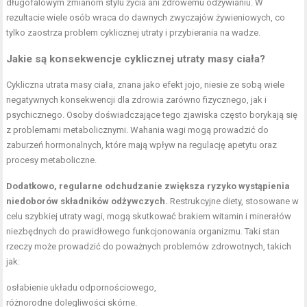
długofalowym zmianom stylu życia ani zdrowemu odżywianiu. W
rezultacie wiele osób wraca do dawnych zwyczajów żywieniowych, co
tylko zaostrza problem cyklicznej utraty i przybierania na wadze.
Jakie są konsekwencje cyklicznej utraty masy ciała?
Cykliczna utrata masy ciała, znana jako efekt jojo, niesie ze sobą wiele
negatywnych konsekwencji dla zdrowia zarówno fizycznego, jak i
psychicznego. Osoby doświadczające tego zjawiska często borykają się
z problemami metabolicznymi. Wahania wagi mogą prowadzić do
zaburzeń hormonalnych, które mają wpływ na regulację apetytu oraz
procesy metaboliczne.
Dodatkowo, regularne odchudzanie zwiększa ryzyko wystąpienia
niedoborów składników odżywczych.
Restrukcyjne diety, stosowane w
celu szybkiej utraty wagi, mogą skutkować brakiem witamin i minerałów
niezbędnych do prawidłowego funkcjonowania organizmu. Taki stan
rzeczy może prowadzić do poważnych problemów zdrowotnych, takich
jak:
osłabienie układu odpornościowego,
różnorodne dolegliwości skórne.