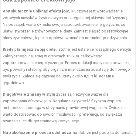
Aby skutecznie uniknąć efektu jojo,
kluczowe jest wprowadzenie
zdrowych nawyków żywieniowych oraz regularnej aktywności fizycznej.
Na początek warto określić swoje
zapotrzebowanie energetyczne
, co
ułatwi stworzenie zrównoważonej diety. Zamiast sięgać po restrykcyjne
plany żywieniowe, lepiej stopniowo wracać do normalnego odżywiania.
Kiedy planujesz swoją dietę,
istotne jest ustalenie rozsądnego deficytu
kalorycznego, najlepiej w granicach
15-20%
całkowitego
zapotrzebowania energetycznego. Proces redukcji masy ciała powinien
być powolny i stabilny, aby organizm miał czas na adaptację do nowego
stylu życia. Zaleca się dążenie do utraty około
0,5-1 kilograma
tygodniowo.
Długotrwałe zmiany w stylu życia
są niezwykle ważne dla
zapobiegania efektowi jojo. Regularna aktywność fizyczna wspiera
metabolizm i pomaga w utrzymaniu prawidłowej wagi ciała. Ćwiczenia
warto dostosować do swoich możliwości i preferencji, co zwiększa
szanse na ich długoterminową kontynuację.
Na zakończenie procesu odchudzania
dobrze jest podejść do tematu