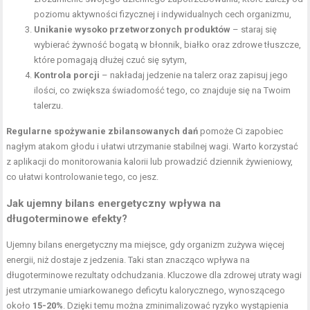
poziomu aktywności fizycznej i indywidualnych cech organizmu,
Unikanie wysoko przetworzonych produktów
– staraj się
wybierać żywność bogatą w błonnik, białko oraz zdrowe tłuszcze,
które pomagają dłużej czuć się sytym,
Kontrola porcji
– nakładaj jedzenie na talerz oraz zapisuj jego
ilości, co zwiększa świadomość tego, co znajduje się na Twoim
talerzu.
Regularne spożywanie zbilansowanych dań
pomoże Ci zapobiec
nagłym atakom głodu i ułatwi utrzymanie stabilnej wagi. Warto korzystać
z aplikacji do monitorowania kalorii lub prowadzić dziennik żywieniowy,
co ułatwi kontrolowanie tego, co jesz.
Jak ujemny bilans energetyczny wpływa na
długoterminowe efekty?
Ujemny bilans energetyczny ma miejsce, gdy organizm zużywa więcej
energii, niż dostaje z jedzenia. Taki stan znacząco wpływa na
długoterminowe rezultaty odchudzania. Kluczowe dla zdrowej utraty wagi
jest utrzymanie umiarkowanego deficytu kalorycznego, wynoszącego
około
15-20%
. Dzięki temu można zminimalizować ryzyko wystąpienia