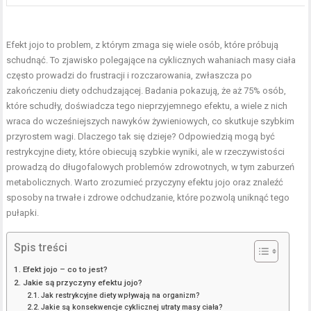
Efekt jojo to problem, z którym zmaga się wiele osób, które próbują
schudnąć. To zjawisko polegające na cyklicznych wahaniach masy ciała
często prowadzi do frustracji i rozczarowania, zwłaszcza po
zakończeniu
diety odchudzającej
. Badania pokazują, że aż 75% osób,
które schudły, doświadcza tego nieprzyjemnego efektu, a wiele z nich
wraca do wcześniejszych nawyków żywieniowych, co skutkuje szybkim
przyrostem wagi. Dlaczego tak się dzieje? Odpowiedzią mogą być
restrykcyjne diety, które obiecują szybkie wyniki, ale w rzeczywistości
prowadzą do długofalowych problemów zdrowotnych, w tym zaburzeń
metabolicznych. Warto zrozumieć przyczyny efektu jojo oraz znaleźć
sposoby na trwałe i zdrowe odchudzanie, które pozwolą uniknąć tego
pułapki.
Spis treści
Efekt jojo – co to jest?
Jakie są przyczyny efektu jojo?
Jak restrykcyjne diety wpływają na organizm?
Jakie są konsekwencje cyklicznej utraty masy ciała?