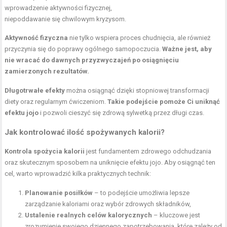
wprowadzenie aktywności fizycznej,
niepoddawanie się chwilowym kryzysom.
Aktywność fizyczna
nie tylko wspiera proces chudnięcia, ale również
przyczynia się do poprawy ogólnego samopoczucia.
Ważne jest, aby
nie wracać do dawnych przyzwyczajeń po osiągnięciu
zamierzonych rezultatów.
Długotrwałe efekty
można osiągnąć dzięki stopniowej transformacji
diety oraz regularnym ćwiczeniom.
Takie podejście pomoże Ci uniknąć
efektu jojo
i pozwoli cieszyć się zdrową sylwetką przez długi czas.
Jak kontrolować ilość spożywanych kalorii?
Kontrola spożycia kalorii
jest fundamentem zdrowego odchudzania
oraz skutecznym sposobem na uniknięcie efektu jojo. Aby osiągnąć ten
cel, warto wprowadzić kilka praktycznych technik:
Planowanie posiłków
– to podejście umożliwia lepsze
zarządzanie kaloriami oraz wybór zdrowych składników,
Ustalenie realnych celów kalorycznych
– kluczowe jest
zrozumienie swojego dziennego zapotrzebowania, które zależy od