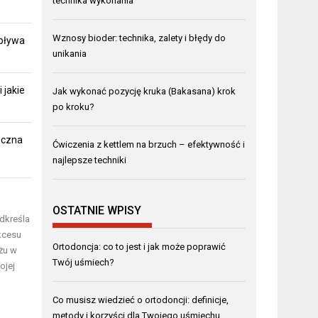
technika wykonania
Wznosy bioder: technika, zalety i błędy do
pływa
unikania
 jakie
Jak wykonać pozycję kruka (Bakasana) krok
po kroku?
eczna
Ćwiczenia z kettlem na brzuch – efektywność i
najlepsze techniki
OSTATNIE WPISY
dkreśla
ukcesu
Ortodoncja: co to jest i jak może poprawić
żu w
Twój uśmiech?
ojej
Co musisz wiedzieć o ortodoncji: definicje,
metody i korzyści dla Twojego uśmiechu