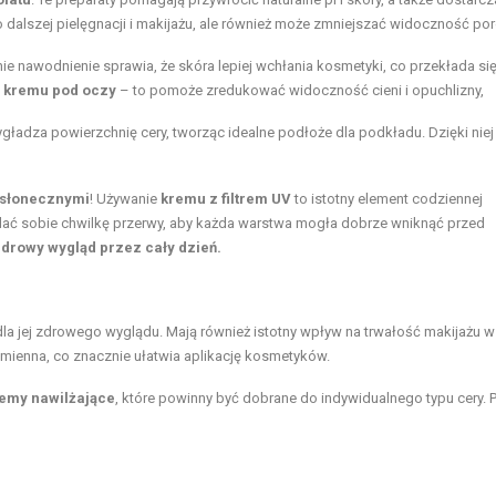
 dalszej pielęgnacji i makijażu, ale również może zmniejszać widoczność po
ie nawodnienie sprawia, że skóra lepiej wchłania kosmetyki, co przekłada się
u
kremu pod oczy
– to pomoże zredukować widoczność cieni i opuchlizny,
ygładza powierzchnię cery, tworząc idealne podłoże dla podkładu. Dzięki niej
 słonecznymi
! Używanie
kremu z filtrem
UV
to istotny element codziennej
 dać sobie chwilkę przerwy, aby każda warstwa mogła dobrze wniknąć przed
zdrowy wygląd przez cały dzień.
la jej zdrowego wyglądu. Mają również istotny wpływ na trwałość makijażu w
romienna, co znacznie ułatwia aplikację kosmetyków.
emy nawilżające
, które powinny być dobrane do indywidualnego typu cery. 