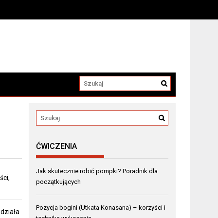
ĆWICZENIA
Jak skutecznie robić pompki? Poradnik dla
ci,
początkujących
Pozycja bogini (Utkata Konasana) – korzyści i
 działa