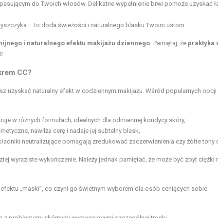
e pasującym do Twoich włosów. Delikatne wypełnienie brwi pomoże uzyskać ł
błyszczyka – to doda świeżości i naturalnego blasku Twoim ustom.
ijnego i naturalnego efektu makijażu dziennego.
Pamiętaj, że
praktyka 
!
 krem CC?
iesz uzyskać naturalny efekt w codziennym makijażu. Wśród popularnych opcji
puje w różnych formułach, idealnych dla odmiennej kondycji skóry,
tyczne, nawilża cerę i nadaje jej subtelny blask,
ładniki neutralizujące pomagają zredukować zaczerwienienia czy żółte tony c
ziej wyraziste wykończenie. Należy jednak pamiętać, że może być zbyt ciężki 
efektu „maski”, co czyni go świetnym wyborem dla osób ceniących sobie
ię z problemami skórnymi wymagającymi szczególnej troski.