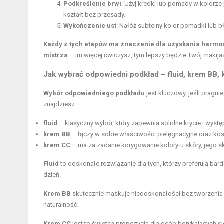
Podkreślenie brwi
: Użyj kredki lub pomady w kolorz
kształt bez przesady.
Wykończenie ust
: Nałóż subtelny kolor pomadki lub 
Każdy z tych etapów ma znaczenie dla uzyskania harmon
mistrza
– im więcej ćwiczysz, tym lepszy będzie Twój makijaż
Jak wybrać odpowiedni podkład – fluid, krem BB,
Wybór odpowiedniego podkładu
jest kluczowy, jeśli pragn
znajdziesz:
fluid
– klasyczny wybór, który zapewnia solidne krycie i wystę
krem BB
– łączy w sobie właściwości pielęgnacyjne oraz kosme
krem CC
– ma za zadanie korygowanie kolorytu skóry, jego sk
Fluid
to doskonałe rozwiązanie dla tych, którzy preferują bard
dzień.
Krem BB
skutecznie maskuje niedoskonałości bez tworzenia 
naturalność.
Krem CC
jest to świetna propozycja dla osób borykających s