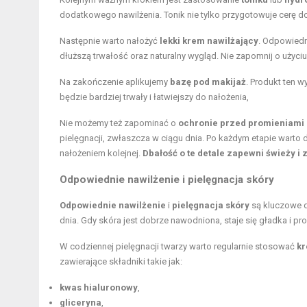
dodatkowego nawilżenia. Tonik nie tylko przygotowuje cerę do
Następnie warto nałożyć
lekki krem nawilżający
. Odpowiedn
dłuższą trwałość oraz naturalny wygląd. Nie zapomnij o użyci
Na zakończenie aplikujemy
bazę pod makijaż
. Produkt ten w
będzie bardziej trwały i łatwiejszy do nałożenia,
Nie możemy też zapominać o
ochronie przed promieniami
pielęgnacji, zwłaszcza w ciągu dnia. Po każdym etapie warto
nałożeniem kolejnej.
Dbałość o te detale zapewni świeży i 
Odpowiednie nawilżenie i pielęgnacja skóry
Odpowiednie nawilżenie
i
pielęgnacja skóry
są kluczowe d
dnia. Gdy skóra jest dobrze nawodniona, staje się gładka i p
W codziennej pielęgnacji twarzy warto regularnie stosować
kr
zawierające składniki takie jak:
kwas hialuronowy
,
gliceryna
,