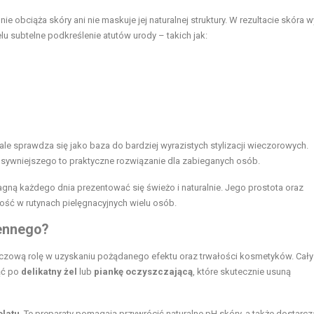
nie obciąża skóry ani nie maskuje jej naturalnej struktury. W rezultacie skóra 
lu subtelne podkreślenie atutów urody – takich jak:
e sprawdza się jako baza do bardziej wyrazistych stylizacji wieczorowych.
ensywniejszego to praktyczne rozwiązanie dla zabieganych osób.
agną każdego dnia prezentować się świeżo i naturalnie. Jego prostota oraz
ość w rutynach pielęgnacyjnych wielu osób.
ennego?
zową rolę w uzyskaniu pożądanego efektu oraz trwałości kosmetyków. Cały
ąć po
delikatny żel
lub
piankę oczyszczającą
, które skutecznie usuną
olatu
. Te preparaty pomagają przywrócić naturalne pH skóry, a także dostarcza