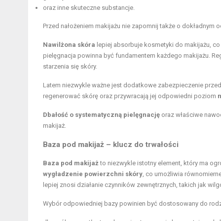
oraz inne skuteczne substancje.
Przed nałożeniem makijażu nie zapomnij także o dokładnym o
Nawilżona skóra
lepiej absorbuje
kosmetyki do makijażu
, c
pielęgnacja powinna być fundamentem każdego makijażu. Regu
starzenia się skóry.
Latem niezwykle ważne jest dodatkowe zabezpieczenie przed
regenerować skórę oraz przywracają jej odpowiedni poziom
n
Dbałość o systematyczną pielęgnację
oraz właściwe nawodn
makijaż.
Baza pod makijaż – klucz do trwałości
Baza pod makijaż
to niezwykle istotny element, który ma og
wygładzenie powierzchni skóry
, co umożliwia równomiern
lepiej znosi działanie czynników zewnętrznych, takich jak wil
Wybór odpowiedniej bazy powinien być dostosowany do rodza