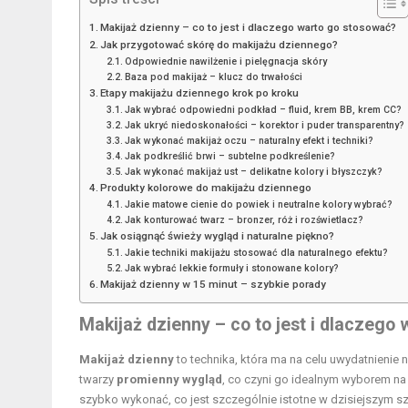
Makijaż dzienny – co to jest i dlaczego warto go stosować?
Jak przygotować skórę do makijażu dziennego?
Odpowiednie nawilżenie i pielęgnacja skóry
Baza pod makijaż – klucz do trwałości
Etapy makijażu dziennego krok po kroku
Jak wybrać odpowiedni podkład – fluid, krem BB, krem CC?
Jak ukryć niedoskonałości – korektor i puder transparentny?
Jak wykonać makijaż oczu – naturalny efekt i techniki?
Jak podkreślić brwi – subtelne podkreślenie?
Jak wykonać makijaż ust – delikatne kolory i błyszczyk?
Produkty kolorowe do makijażu dziennego
Jakie matowe cienie do powiek i neutralne kolory wybrać?
Jak konturować twarz – bronzer, róż i rozświetlacz?
Jak osiągnąć świeży wygląd i naturalne piękno?
Jakie techniki makijażu stosować dla naturalnego efektu?
Jak wybrać lekkie formuły i stonowane kolory?
Makijaż dzienny w 15 minut – szybkie porady
Makijaż dzienny – co to jest i dlaczego
Makijaż dzienny
to technika, która ma na celu uwydatnienie n
twarzy
promienny wygląd
, co czyni go idealnym wyborem na 
szybko wykonać, co jest szczególnie istotne w dzisiejszym sz