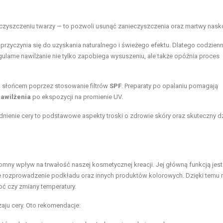
czyszczeniu twarzy — to pozwoli usunąć zanieczyszczenia oraz martwy nask
o przyczynia się do uzyskania naturalnego i świeżego efektu. Dlatego codzien
larne nawilżanie nie tylko zapobiega wysuszeniu, ale także opóźnia proces
 słońcem poprzez stosowanie filtrów
SPF
. Preparaty po opalaniu pomagają
awilżenia
po ekspozycji na promienie UV.
ienie cery to podstawowe aspekty troski o zdrowie skóry oraz skuteczny d
romny wpływ na trwałość naszej kosmetycznej kreacji. Jej główną funkcją jest
e rozprowadzenie podkładu oraz innych produktów kolorowych. Dzięki temu 
goć czy zmiany temperatury.
ju cery. Oto rekomendacje: