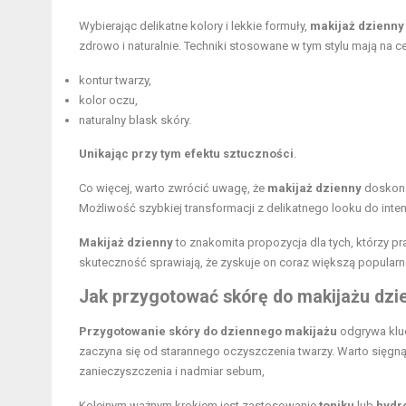
Wybierając delikatne kolory i lekkie formuły,
makijaż dzienny
zdrowo i naturalnie. Techniki stosowane w tym stylu mają na ce
kontur twarzy,
kolor oczu,
naturalny blask skóry.
Unikając przy tym efektu sztuczności
.
Co więcej, warto zwrócić uwagę, że
makijaż dzienny
doskonal
Możliwość szybkiej transformacji z delikatnego looku do int
Makijaż dzienny
to znakomita propozycja dla tych, którzy pr
skuteczność sprawiają, że zyskuje on coraz większą popularn
Jak przygotować
skórę do makijażu
dzi
Przygotowanie skóry do dziennego makijażu
odgrywa kluc
zaczyna się od starannego oczyszczenia twarzy. Warto sięgn
zanieczyszczenia i
nadmiar sebum
,
Kolejnym ważnym krokiem jest zastosowanie
toniku
lub
hydr