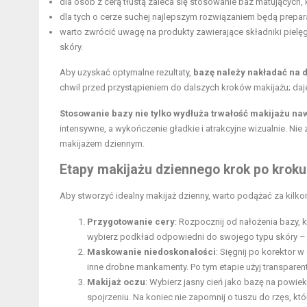
dla osób z cerą tłustą zaleca się stosowanie baz matujących
dla tych o cerze suchej najlepszym rozwiązaniem będą prepara
warto zwrócić uwagę na produkty zawierające składniki pielęg
skóry.
Aby uzyskać optymalne rezultaty,
bazę należy nakładać na 
chwil przed przystąpieniem do dalszych kroków makijażu; daje
Stosowanie bazy nie tylko wydłuża trwałość makijażu naw
intensywne, a wykończenie gładkie i atrakcyjne wizualnie. N
makijażem dziennym.
Etapy makijażu dziennego krok po kroku
Aby stworzyć idealny makijaż dzienny, warto podążać za kilk
Przygotowanie cery
: Rozpocznij od nałożenia bazy,
wybierz podkład odpowiedni do swojego typu skóry – m
Maskowanie niedoskonałości
: Sięgnij po korektor 
inne drobne mankamenty. Po tym etapie użyj transparent
Makijaż oczu
: Wybierz jasny cień jako bazę na powie
spojrzeniu. Na koniec nie zapomnij o tuszu do rzęs, kt