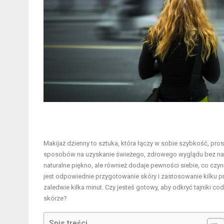
Makijaż dzienny to sztuka, która łączy w sobie szybkość, pro
sposobów na uzyskanie świeżego, zdrowego wyglądu bez nadm
naturalne piękno, ale również dodaje pewności siebie, co czy
jest odpowiednie przygotowanie skóry i zastosowanie kilku p
zaledwie kilka minut. Czy jesteś gotowy, aby odkryć tajniki c
skórze?
Spis treści