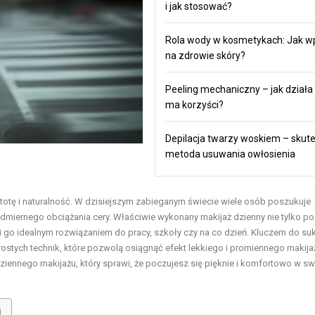
i jak stosować?
Rola wody w kosmetykach: Jak w
na zdrowie skóry?
Peeling mechaniczny – jak działa i
ma korzyści?
Depilacja twarzy woskiem – skut
metoda usuwania owłosienia
stotę i naturalność. W dzisiejszym zabieganym świecie wiele osób poszukuje
iernego obciążania cery. Właściwie wykonany makijaż dzienny nie tylko po
ni go idealnym rozwiązaniem do pracy, szkoły czy na co dzień. Kluczem do s
rostych technik, które pozwolą osiągnąć efekt lekkiego i promiennego makija
odziennego makijażu, który sprawi, że poczujesz się pięknie i komfortowo w sw