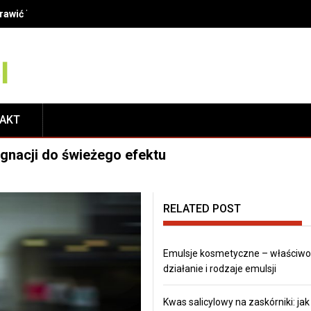
oprawić Twój uśmiech?
TAKT
ęgnacji do świeżego efektu
RELATED POST
Emulsje kosmetyczne – właściwoś
działanie i rodzaje emulsji
Kwas salicylowy na zaskórniki: jak