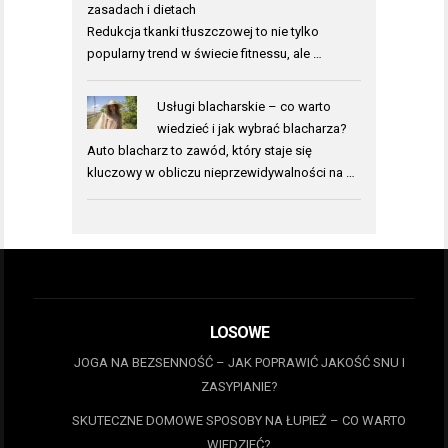
zasadach i dietach
Redukcja tkanki tłuszczowej to nie tylko
popularny trend w świecie fitnessu, ale …
Usługi blacharskie – co warto
wiedzieć i jak wybrać blacharza?
Auto blacharz to zawód, który staje się
kluczowy w obliczu nieprzewidywalności na …
LOSOWE
JOGA NA BEZSENNOŚĆ – JAK POPRAWIĆ JAKOŚĆ SNU I
ZASYPIANIE?
SKUTECZNE DOMOWE SPOSOBY NA ŁUPIEŻ – CO WARTO
WIEDZIEĆ?