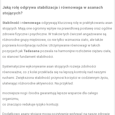
Jaką rolę odgrywa stabilizacja i równowaga w asanach
stojących?
Stabilność
i
równowaga
odgrywają kluczową rolę w praktykowaniu asan
stojących. Mają one ogromny wpływ na prawidłową postawę oraz ogólne
zdrowie fizyczne i psychiczne. W trakcie tych ćwiczeń angażowane są
różnorodne grupy mięśniowe, co nie tylko wzmacnia ciało, ale także
poprawia koordynację ruchów. Utrzymywanie równowagi w takich
pozycjach jak
Tadasana
pozwala na harmonijne rozłożenie ciężaru ciała,
co stanowi fundament stabilności.
Systematyczne wykonywanie asan stojących rozwija zdolności
równoważne, co z kolei przekłada się na lepszą kontrolę nad naszymi
ruchami. Zwiększona stabilność przynosi korzyści w codziennym życiu,
ułatwiając różnorodne aktywności. Na przykład:
mocniejsze nogi i biodra gwarantują lepsze wsparcie dla całego
organizmu,
co znacząco redukuje ryzyko kontuzji.
Dodatkowo asany stojące mogą pozytywnie wpływać na nasze zdrowie