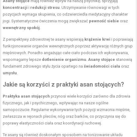
Asany stojące
mają również wpływ na naszą psychikę; sprzyjają
koncentracji
i
redukcji stresu
. Utrzymywanie równowagi w tych
pozycjach wymaga skupienia, co odzwierciedla medytacyjny charakter
jogi.
Systematyczne ćwiczenia
mogą zwiększać
pewność siebie
oraz
wewnętrzny spokój
.
Z perspektywy zdrowotnej te asany wspierają
krążenie krwi
i poprawiają
funkcjonowanie organów wewnętrznych poprzez aktywację różnych grup
mięśniowych. Ponadto angażując całe ciało podczas ich wykonywania,
wspomagamy lepsze
dotlenienie organizmu
.
Asany stojące
stanowią
fundament zdrowego stylu życia opartego na
świadomości ciała
oraz
umysłu
.
Jakie są korzyści z praktyki asan stojących?
Praktyka asan stojących
przynosi wiele korzyści zarówno dla zdrowia
fizycznego, jak i psychicznego, wpływając na nasze ogólne
samopoczucie. Regularne wykonywanie tych pozycji wzmacnia mięśnie,
zwłaszcza w rejonach pleców, nóg oraz barków, co przyczynia się do
poprawy elastyczności ciała oraz koordynacji ruchowej.
Te asany są również doskonałym sposobem na tonizowanie układu