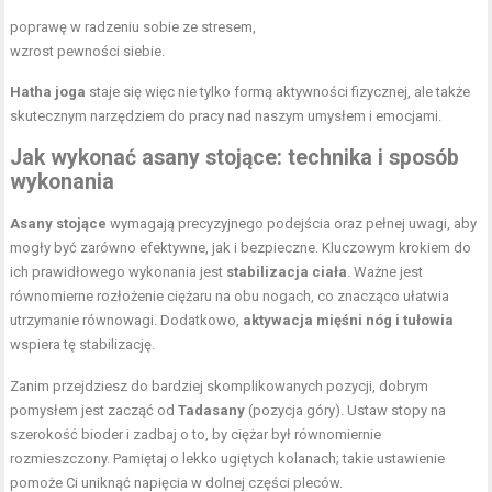
poprawę w radzeniu sobie ze stresem,
wzrost pewności siebie.
Hatha joga
staje się więc nie tylko formą aktywności fizycznej, ale także
skutecznym narzędziem do pracy nad naszym umysłem i emocjami.
Jak wykonać asany stojące: technika i sposób
wykonania
Asany stojące
wymagają precyzyjnego podejścia oraz pełnej uwagi, aby
mogły być zarówno efektywne, jak i bezpieczne. Kluczowym krokiem do
ich prawidłowego wykonania jest
stabilizacja ciała
. Ważne jest
równomierne rozłożenie ciężaru na obu nogach, co znacząco ułatwia
utrzymanie równowagi. Dodatkowo,
aktywacja mięśni nóg
i tułowia
wspiera tę stabilizację.
Zanim przejdziesz do bardziej skomplikowanych pozycji, dobrym
pomysłem jest zacząć od
Tadasany
(pozycja góry). Ustaw stopy na
szerokość bioder i zadbaj o to, by ciężar był równomiernie
rozmieszczony. Pamiętaj o lekko ugiętych kolanach; takie ustawienie
pomoże Ci uniknąć napięcia w dolnej części pleców.