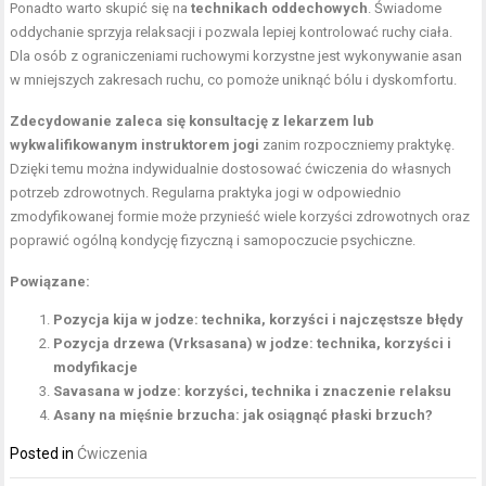
Ponadto warto skupić się na
technikach oddechowych
. Świadome
oddychanie sprzyja relaksacji i pozwala lepiej kontrolować ruchy ciała.
Dla osób z ograniczeniami ruchowymi korzystne jest wykonywanie asan
w mniejszych zakresach ruchu, co pomoże uniknąć bólu i dyskomfortu.
Zdecydowanie zaleca się konsultację z lekarzem lub
wykwalifikowanym instruktorem jogi
zanim rozpoczniemy praktykę.
Dzięki temu można indywidualnie dostosować ćwiczenia do własnych
potrzeb zdrowotnych. Regularna praktyka jogi w odpowiednio
zmodyfikowanej formie może przynieść wiele korzyści zdrowotnych oraz
poprawić ogólną kondycję fizyczną i samopoczucie psychiczne.
Powiązane:
Pozycja kija w jodze: technika, korzyści i najczęstsze błędy
Pozycja drzewa (Vrksasana) w jodze: technika, korzyści i
modyfikacje
Savasana w jodze: korzyści, technika i znaczenie relaksu
Asany na mięśnie brzucha: jak osiągnąć płaski brzuch?
Posted in
Ćwiczenia