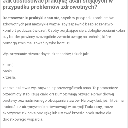
Jak dostosować praktykę asan stojących w
przypadku problemów zdrowotnych?
Dostosowanie praktyki asan stojących
w przypadku problemów
zdrowotnych jest niezwykle ważne, aby zapewnić bezpieczeństwo i
komfort podczas ćwiczeń. Osoby borykające się z dolegliwościami kolan
czy bioder powinny szczególnie zwrócić uwagę na techniki, które
pomogą zminimalizować ryzyko kontuzji.
Wykorzystanie różnorodnych akcesoriów, takich jak:
klocki,
paski,
krzesła,
znacznie ułatwia wykonywanie poszczególnych asan. Te pomocnicze
przedmioty stabilizują ciało oraz umożliwiają przyjęcie prawidłowej
postawy bez nadmiernego obciążania stawów. Na przykład, jeśli ktoś ma
trudności z utrzymywaniem równowagi w pozycji
Tadasany
, może
skorzystać z klocka pod rękę lub ustawić krzesło obok siebie dla
dodatkowego wsparcia.