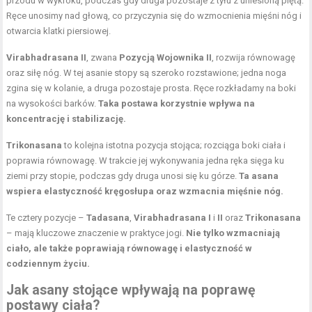
przodu w wykroku, podczas gdy druga pozostaje z tyłu z uniesioną piętą.
Ręce unosimy nad głową, co przyczynia się do wzmocnienia mięśni nóg i
otwarcia klatki piersiowej.
Virabhadrasana II
, zwana
Pozycją Wojownika II
, rozwija równowagę
oraz siłę nóg. W tej asanie stopy są szeroko rozstawione; jedna noga
zgina się w kolanie, a druga pozostaje prosta. Ręce rozkładamy na boki
na wysokości barków.
Taka postawa korzystnie wpływa na
koncentrację i stabilizację.
Trikonasana
to kolejna istotna pozycja stojąca; rozciąga boki ciała i
poprawia równowagę. W trakcie jej wykonywania jedna ręka sięga ku
ziemi przy stopie, podczas gdy druga unosi się ku górze.
Ta asana
wspiera elastyczność kręgosłupa oraz wzmacnia mięśnie nóg.
Te cztery pozycje –
Tadasana
,
Virabhadrasana I
i
II
oraz
Trikonasana
– mają kluczowe znaczenie w praktyce jogi.
Nie tylko wzmacniają
ciało, ale także poprawiają równowagę i elastyczność w
codziennym życiu.
Jak asany stojące wpływają na poprawę
postawy ciała?