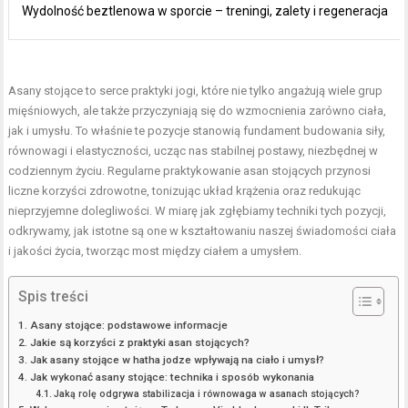
Wydolność beztlenowa w sporcie – treningi, zalety i regeneracja
Asany stojące to serce praktyki jogi, które nie tylko angażują wiele grup
mięśniowych, ale także przyczyniają się do wzmocnienia zarówno ciała,
jak i umysłu. To właśnie te pozycje stanowią fundament budowania siły,
równowagi i elastyczności, ucząc nas stabilnej postawy, niezbędnej w
codziennym życiu. Regularne praktykowanie asan stojących przynosi
liczne korzyści zdrowotne, tonizując układ krążenia oraz redukując
nieprzyjemne dolegliwości. W miarę jak zgłębiamy techniki tych pozycji,
odkrywamy, jak istotne są one w kształtowaniu naszej świadomości ciała
i jakości życia, tworząc most między ciałem a umysłem.
Spis treści
Asany stojące: podstawowe informacje
Jakie są korzyści z praktyki asan stojących?
Jak asany stojące w hatha jodze wpływają na ciało i umysł?
Jak wykonać asany stojące: technika i sposób wykonania
Jaką rolę odgrywa stabilizacja i równowaga w asanach stojących?