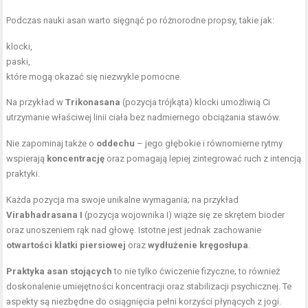
Podczas nauki asan warto sięgnąć po różnorodne propsy, takie jak:
klocki,
paski,
które mogą okazać się niezwykle pomocne.
Na przykład w
Trikonasana
(pozycja trójkąta) klocki umożliwią Ci
utrzymanie właściwej linii ciała bez nadmiernego obciążania stawów.
Nie zapominaj także o
oddechu
– jego głębokie i równomierne rytmy
wspierają
koncentrację
oraz pomagają lepiej zintegrować ruch z intencją
praktyki.
Każda pozycja ma swoje unikalne wymagania; na przykład
Virabhadrasana I
(pozycja wojownika I) wiąże się ze skrętem bioder
oraz unoszeniem rąk nad głowę. Istotne jest jednak zachowanie
otwartości klatki piersiowej
oraz
wydłużenie kręgosłupa
.
Praktyka asan stojących
to nie tylko ćwiczenie fizyczne; to również
doskonalenie umiejętności koncentracji oraz stabilizacji psychicznej. Te
aspekty są niezbędne do osiągnięcia pełni korzyści płynących z jogi.