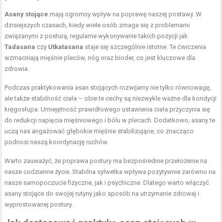
Asany stojące
mają ogromny wpływ na poprawę naszej postawy. W
dzisiejszych czasach, kiedy wiele osób zmaga się z problemami
związanymi z posturą, regularne wykonywanie takich pozycji jak
Tadasana
czy
Utkatasana
staje się szczególnie istotne. Te ćwiczenia
wzmacniają
mięśnie pleców
, nóg oraz bioder, co jest kluczowe dla
zdrowia.
Podczas praktykowania asan stojących rozwijamy nie tylko równowagę,
ale także stabilność ciała – obie te cechy są niezwykle ważne dla kondycji
kręgosłupa. Umiejętność prawidłowego ustawienia ciała przyczynia się
do redukcji napięcia mięśniowego i bólu w plecach. Dodatkowo, asany te
uczą nas angażować głębokie mięśnie stabilizujące, co znacząco
podnosi naszą koordynację ruchów.
Warto zauważyć, że poprawa postury ma bezpośrednie przełożenie na
nasze codzienne życie. Stabilna sylwetka wpływa pozytywnie zarówno na
nasze samopoczucie fizyczne, jak i psychiczne. Dlatego warto włączyć
asany stojące do swojej rutyny jako sposób na utrzymanie zdrowej i
wyprostowanej postury.