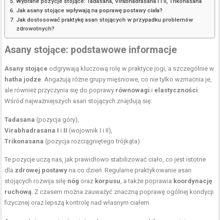
Wybrane pozycje stojące: Tadasana, Virabhadrasana I i II, Trikonasana
Jak asany stojące wpływają na poprawę postawy ciała?
Jak dostosować praktykę asan stojących w przypadku problemów
zdrowotnych?
Asany stojące: podstawowe informacje
Asany stojące
odgrywają kluczową rolę w praktyce jogi, a szczególnie w
hatha jodze
. Angażują różne grupy mięśniowe, co nie tylko wzmacnia je,
ale również przyczynia się do poprawy
równowagi
i
elastyczności
.
Wśród najważniejszych asan stojących znajdują się:
Tadasana
(pozycja góry),
Virabhadrasana I
i
II
(wojownik I i II),
Trikonasana
(pozycja rozciągniętego trójkąta).
Te pozycje uczą nas, jak prawidłowo stabilizować ciało, co jest istotne
dla
zdrowej postawy
na co dzień. Regularne praktykowanie asan
stojących rozwija siłę
nóg
oraz
korpusu
, a także poprawia
koordynację
ruchową
. Z czasem można zauważyć znaczną poprawę ogólnej kondycji
fizycznej oraz lepszą kontrolę nad własnym ciałem.