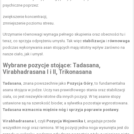
psychiczne poprzez:
zwiększenie koncentracji,
zmniejszenie poziomu stresu.
Utrzymanie równowagi wymaga pełnego skupienia oraz obecności tu i
teraz, co sprzyja odprężeniu umysłu. Tak więc
stabilizacja
i
równowaga
podczas wykonywania asan stojących mają istotny wpływ zarówno na
nasze ciało, jak i umysł.
Wybrane pozycje stojące: Tadasana,
Virabhadrasana I i II, Trikonasana
Tadasana
, znana powszechnie jako
Pozycja Góry
, to fundamentalna
asana stojąca w jodze. Uczy nas prawidłowego stania oraz stabilizacji
ciała, co jest niezwykle istotne dla innych pozycji. W tej asanie stopy
ustawione są na szerokość bioder, a sylwetka pozostaje wyprostowana.
Tadasana wzmacnia mięśnie nóg i sprzyja poprawie postawy.
Virabhadrasana I
, czyli
Pozycja Wojownika I
, angażuje przede
wszystkim nogi oraz ramiona. W tej pozycji jedna noga wysunięta jest do