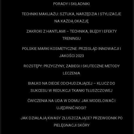
PORADY I SKŁADNIKI
TECHNIKI MAKIJAŻU: SZTUKA, NARZĘDZIA I STYLIZACJE
NA KAŻDĄ OKAZJĘ
ZAKROKI Z HANTLAMI – TECHNIKA, BŁĘDY I EFEKTY
TRENINGU
POLSKIE MARKI KOSMETYCZNE: PRZEGLĄD INNOWACJI I
JAKOŚCI 2023
ROZSTĘPY: PRZYCZYNY, ZABIEGI I SKUTECZNE METODY
LECZENIA
BIAŁKO NA DIECIE ODCHUDZAJĄCEJ – KLUCZ DO
SUKCESU W REDUKCJI TKANKI TŁUSZCZOWEJ
ĆWICZENIA NA UDA W DOMU: JAK MODELOWAĆ I
UJĘDRNIĆ NOGI?
JAK DZIAŁAJĄ KWASY ZŁUSZCZAJĄCE? PRZEWODNIK PO
PIELĘGNACJI SKÓRY