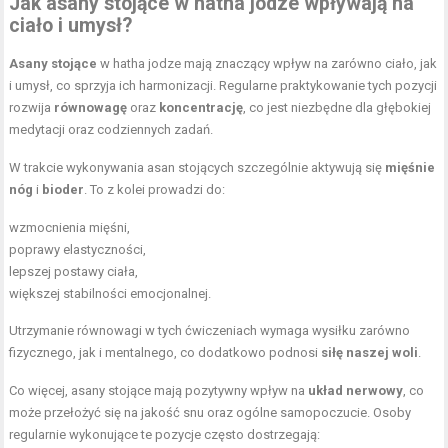
Jak asany stojące w hatha jodze wpływają na
ciało i umysł?
Asany stojące
w hatha jodze mają znaczący wpływ na zarówno ciało, jak
i umysł, co sprzyja ich harmonizacji. Regularne praktykowanie tych pozycji
rozwija
równowagę
oraz
koncentrację
, co jest niezbędne dla głębokiej
medytacji oraz codziennych zadań.
W trakcie wykonywania asan stojących szczególnie aktywują się
mięśnie
nóg
i
bioder
. To z kolei prowadzi do:
wzmocnienia mięśni,
poprawy elastyczności,
lepszej postawy ciała,
większej stabilności emocjonalnej.
Utrzymanie równowagi
w tych ćwiczeniach wymaga wysiłku zarówno
fizycznego, jak i mentalnego, co dodatkowo podnosi
siłę naszej woli
.
Co więcej, asany stojące mają pozytywny wpływ na
układ nerwowy
, co
może przełożyć się na jakość snu oraz ogólne samopoczucie. Osoby
regularnie wykonujące te pozycje często dostrzegają: