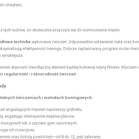
kim chwytem,
 tych ruchów, co skutecznie przyczyni się do wzmocnienia mięśni.
idłowa technika
wykonania ćwiczeń. Odpowiednie ustawienie ciała oraz kon
aksymalizują efektywność treningu. Dobrze zaplanowany program może równ
ę smuklejsza.
inien stanowić nieodłączny element każdej kobiecej rutyny fitness. Kluczem 
est
regularność
i
różnorodność ćwiczeń
.
ady
istotnych ćwiczeniach i metodach treningowych.
zeń angażujących mięsień najszerszy grzbietu,
y, angażując intensywnie mięśnie pleców,
 maszynach lub z użyciem gum oporowych,
zyja ich rozwojowi,
eniem oraz ilością powtórzeń—od 8 do 12, jest zalecane.