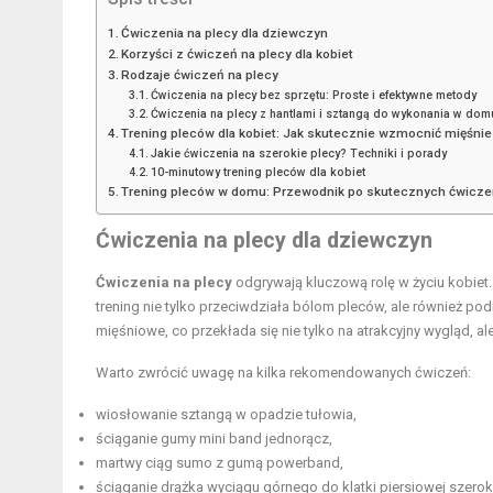
Ćwiczenia na plecy dla dziewczyn
Korzyści z ćwiczeń na plecy dla kobiet
Rodzaje ćwiczeń na plecy
Ćwiczenia na plecy bez sprzętu: Proste i efektywne metody
Ćwiczenia na plecy z hantlami i sztangą do wykonania w dom
Trening pleców dla kobiet: Jak skutecznie wzmocnić mięśni
Jakie ćwiczenia na szerokie plecy? Techniki i porady
10-minutowy trening pleców dla kobiet
Trening pleców w domu: Przewodnik po skutecznych ćwicze
Ćwiczenia na plecy dla dziewczyn
Ćwiczenia na plecy
odgrywają kluczową rolę w życiu kobiet
trening nie tylko przeciwdziała bólom pleców, ale również p
mięśniowe, co przekłada się nie tylko na atrakcyjny wygląd, ale
Warto zwrócić uwagę na kilka rekomendowanych ćwiczeń:
wiosłowanie sztangą w opadzie tułowia,
ściąganie
gumy mini band
jednorącz,
martwy ciąg sumo z gumą powerband,
ściąganie drążka wyciągu górnego do klatki piersiowej szero