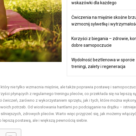
wskazówki dla każdego
Ćwiczenia na mięśnie skośne brz
wzmocnij sylwetkę i wytrzymałoś
Korzyści z biegania – zdrowie, kon
dobre samopoczucie
Wydolność beztlenowa w sporcie
treningi, zalety i regeneracja
 który nie tylko wzmacnia mięśnie, ale także poprawia postawę i samopoczuc
zyści płynących z regularnego treningu pleców, co przekłada się na lepszą s
ci ćwiczeń, zarówno z wykorzystaniem sprzętu, jak i tych, które można wyko
oich potrzeb. Od wiosłowania hantlami po podciąganie na drążku – istnieje
lniejszych, zdrowych pleców. Warto więc przyjrzeć się, jak możemy włączyć
ko lepszą postawą, ale i większą pewnością siebie.