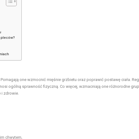
u
e pleców?
niach
. Pomagają one wzmocnić mięśnie grzbietu oraz poprawić postawę ciała. Reg
odnosi ogólną sprawność fizyczną. Co więcej, wzmacniają one różnorodne gru
 i zdrowie.
kim chwytem,