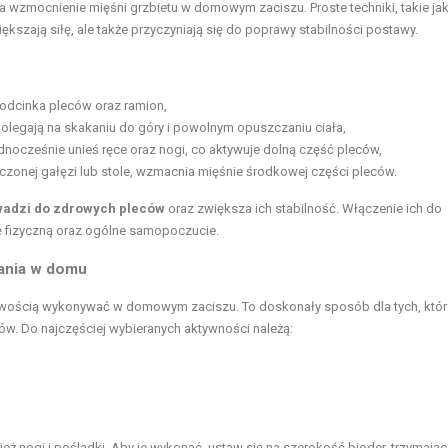
na
wzmocnienie mięśni grzbietu
w domowym zaciszu. Proste techniki, takie ja
większają siłę, ale także przyczyniają się do poprawy stabilności postawy.
odcinka pleców oraz ramion,
polegają na skakaniu do góry i powolnym opuszczaniu ciała,
ednocześnie unieś ręce oraz nogi, co aktywuje dolną część pleców,
onej gałęzi lub stole, wzmacnia mięśnie środkowej części pleców.
wadzi do zdrowych pleców
oraz zwiększa ich stabilność. Włączenie ich do
 fizyczną oraz ogólne samopoczucie.
ania w domu
wością wykonywać w domowym zaciszu. To doskonały sposób dla tych, któr
w. Do najczęściej wybieranych aktywności należą:
nież nogi i pośladki. Aby je wykonać, ustaw się na szerokość bioder, trzymając