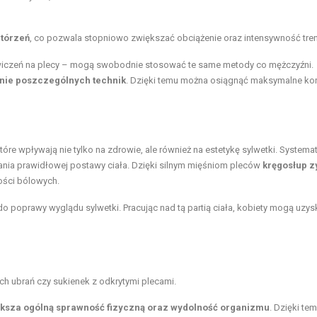
wtórzeń
, co pozwala stopniowo zwiększać obciążenie oraz intensywność tren
wiczeń na plecy – mogą swobodnie stosować te same metody co mężczyźni.
nie poszczególnych technik
. Dzięki temu można osiągnąć maksymalne kor
óre wpływają nie tylko na zdrowie, ale również na estetykę sylwetki. Systema
mania prawidłowej postawy ciała. Dzięki silnym mięśniom pleców
kręgosłup z
ości bólowych.
do poprawy wyglądu sylwetki. Pracując nad tą partią ciała, kobiety mogą uzys
ch ubrań czy sukienek z odkrytymi plecami.
ększa ogólną sprawność fizyczną oraz
wydolność organizmu
. Dzięki te