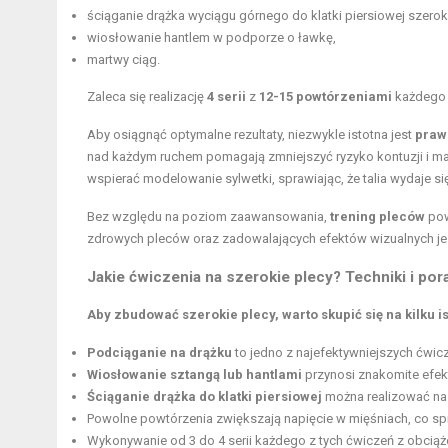
ściąganie drążka wyciągu górnego do klatki piersiowej szero
wiosłowanie hantlem w podporze o ławkę,
martwy ciąg.
Zaleca się realizację
4 serii
z
12-15 powtórzeniami
każdego z
Aby osiągnąć optymalne rezultaty, niezwykle istotna jest
praw
nad każdym ruchem pomagają zmniejszyć ryzyko kontuzji i m
wspierać modelowanie sylwetki, sprawiając, że talia wydaje si
Bez względu na poziom zaawansowania,
trening pleców
pow
zdrowych pleców oraz zadowalających efektów wizualnych j
Jakie ćwiczenia na szerokie plecy? Techniki i por
Aby zbudować szerokie plecy, warto skupić się na kilku 
Podciąganie na drążku
to jedno z najefektywniejszych ćwic
Wiosłowanie sztangą lub hantlami
przynosi znakomite efekt
Ściąganie drążka do klatki piersiowej
można realizować na
Powolne powtórzenia zwiększają napięcie w mięśniach, co spr
Wykonywanie od 3 do 4 serii każdego z tych ćwiczeń z obciąż