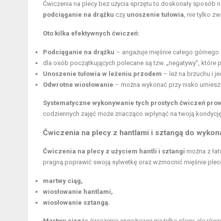
Ćwiczenia na plecy bez użycia sprzętu to doskonały sposób 
podciąganie na drążku
czy
unoszenie tułowia
, nie tylko z
Oto kilka efektywnych ćwiczeń:
Podciąganie na drążku
– angażuje mięśnie całego górnego 
dla osób początkujących polecane są tzw. „negatywy”, które 
Unoszenie tułowia w leżeniu przodem
– leż na brzuchu i j
Odwrotne wiosłowanie
– można wykonać przy nisko umieszcz
Systematyczne wykonywanie tych prostych ćwiczeń pro
codziennych zajęć może znacząco wpłynąć na twoją kondycję
Ćwiczenia na
plecy z hantlami
i sztangą do wykon
Ćwiczenia na plecy z użyciem hantli i sztangi
można z łat
pragną poprawić swoją sylwetkę oraz wzmocnić mięśnie plecó
martwy ciąg,
wiosłowanie hantlami,
wiosłowanie sztangą.
Martwy ciąg
to ćwiczenie angażujące nie tylko plecy, ale rów