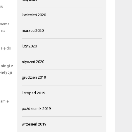
iu
kwiecień 2020
obiema
 na
marzec 2020
luty 2020
 się do
styczeń 2020
ningi z
ondycji
grudzień 2019
listopad 2019
arnie
październik 2019
wrzesień 2019