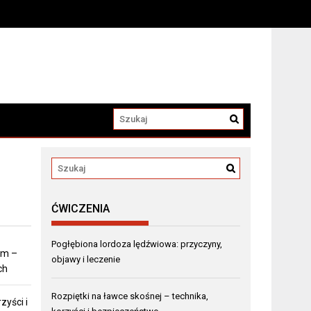
ĆWICZENIA
Pogłębiona lordoza lędźwiowa: przyczyny,
em –
objawy i leczenie
ch
Rozpiętki na ławce skośnej – technika,
zyści i