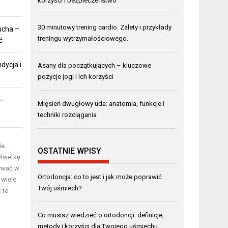
korzyści i bezpieczeństwo
30 minutowy trening cardio. Zalety i przykłady
ucha –
treningu wytrzymałościowego.
ć
dycja i
Asany dla początkujących – kluczowe
pozycje jogi i ich korzyści
 –
Mięsień dwugłowy uda: anatomia, funkcje i
techniki rozciągania
ie.
OSTATNIE WPISY
ylwetkę
nywać w
Ortodoncja: co to jest i jak może poprawić
 wiele
Twój uśmiech?
 te
Co musisz wiedzieć o ortodoncji: definicje,
metody i korzyści dla Twojego uśmiechu