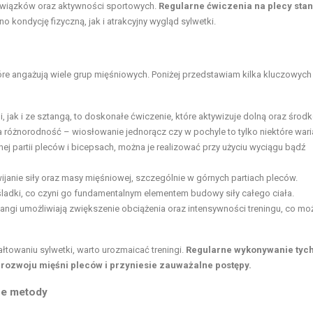
owiązków oraz aktywności sportowych.
Regularne ćwiczenia na plecy sta
o kondycję fizyczną, jak i atrakcyjny wygląd sylwetki.
óre angażują wiele grup mięśniowych. Poniżej przedstawiam kilka kluczowych
 jak i ze sztangą, to doskonałe ćwiczenie, które aktywizuje dolną oraz śro
 różnorodność – wiosłowanie jednorącz czy w pochyle to tylko niektóre waria
rnej partii pleców i bicepsach, można je realizować przy użyciu wyciągu bądź
ijanie siły oraz masy mięśniowej, szczególnie w górnych partiach pleców.
 pośladki, co czyni go fundamentalnym elementem budowy siły całego ciała.
ztangi umożliwiają zwiększenie obciążenia oraz intensywności treningu, co mo
łtowaniu sylwetki, warto urozmaicać treningi.
Regularne wykonywanie tyc
 rozwoju mięśni pleców i przyniesie zauważalne postępy.
wne metody