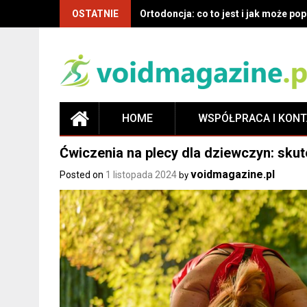
OSTATNIE
Ortodoncja: co to jest i jak może p
HOME
WSPÓŁPRACA I KON
Ćwiczenia na plecy dla dziewczyn: sk
voidmagazine.pl
Posted on
1 listopada 2024
by