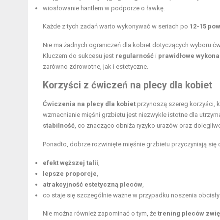
wiosłowanie hantlem w podporze o ławkę.
Każde z tych zadań warto wykonywać w seriach po
12-15 po
Nie ma żadnych ograniczeń dla kobiet dotyczących wyboru ć
Kluczem do sukcesu jest
regularność
i
prawidłowe wykona
zarówno zdrowotne, jak i estetyczne.
Korzyści z ćwiczeń na plecy dla kobiet
Ćwiczenia na plecy dla kobiet
przynoszą szereg korzyści, kt
wzmacnianie mięśni grzbietu
jest niezwykle istotne dla utrzy
stabilność
, co znacząco obniża ryzyko urazów oraz dolegliw
Ponadto, dobrze rozwinięte mięśnie grzbietu przyczyniają się 
efekt węższej talii
,
lepsze proporcje
,
atrakcyjność estetyczną pleców
,
co staje się szczególnie ważne w przypadku noszenia obcisły
Nie można również zapominać o tym, że
trening pleców zwi