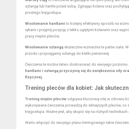
sztangę lub hantle przed sobą. Zginając kolana oraz pochylają
prostego kręgosłupa.
Wiosłowanie hantlami
to kolejny efektywny sposób na wzmo
rękami i przyjmij pozycję z lekko ugiętymi kolanami oraz wy
pracy mięśni pleców.
Wiosłowanie sztangą
skutecznie wzmacnia te partie ciała. W
przodu i przyciągamy sztangę do klatki piersiowej.
Ćwiczenia te można łatwo dostosować do swojego poziomu z
hantlami i sztangą przyczynią się do zwiększenia siły or
fizycznej.
Trening pleców dla kobiet: Jak skutecz
Trening mięśni pleców
odgrywa kluczową rolę w zdrowiu kobi
wykonywane ćwiczenia prowadzą do silniejszych pleców, co s
kręgosłupa. Ważne jest, aby skupić się na różnych technikach
Warto włączyć do swojego planu treningowego takie ćwiczeni