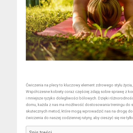
Ćwiczenia na plecy to kluczowy element zdrowego stylu życia,
Współczesne kobiety coraz częściej zdają sobie sprawę z kor
i mniejsze ryzyko dolegliwości bólowych. Dzięki różnorodnoś
domu, każda z nas ma możliwość dostosowania treningu do sw
skutecznych metod, które mogą wprowadzić nas na drogę do si
ćwiczenia do naszej codziennej rutyny, aby cieszyć się nie tyl
Spis treści