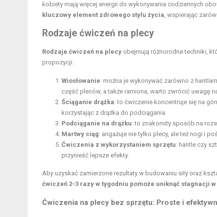
kobiety mają więcej energii do wykonywania codziennych ob
kluczowy element zdrowego stylu życia
, wspierając zarówn
Rodzaje ćwiczeń na plecy
Rodzaje ćwiczeń na plecy
obejmują różnorodne techniki, kt
propozycji:
Wiosłowanie
: można je wykonywać zarówno z hantlami,
część pleców, a także ramiona, warto zwrócić uwagę na
Ściąganie drążka
: to ćwiczenie koncentruje się na gó
korzystając z drążka do podciągania.
Podciąganie na drążku
: to znakomity sposób na rozw
Martwy ciąg
: angażuje nie tylko plecy, ale też nogi i
Ćwiczenia z wykorzystaniem sprzętu
: hantle czy s
przynieść lepsze efekty.
Aby uzyskać zamierzone rezultaty w budowaniu siły oraz kszta
ćwiczeń 2-3 razy w tygodniu pomoże uniknąć stagnacji w
Ćwiczenia na plecy bez sprzętu: Proste i efekty