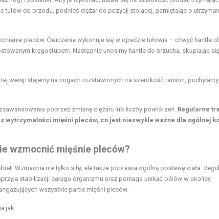
c tułów do przodu, podnieś ciężar do pozycji stojącej, pamiętając o utrzyman
cnienie pleców. Ćwiczenie wykonuje się w opadzie tułowia – chwyć hantle 
prostowanym kręgosłupem. Następnie unosimy hantle do brzucha, skupiając się
 tej wersji stajemy na nogach rozstawionych na szerokość ramion, pochylamy
aawansowania poprzez zmianę ciężaru lub liczby powtórzeń.
Regularne tre
az wytrzymałości mięśni pleców, co jest niezwykle ważne dla ogólnej k
nie wzmocnić mięśnie pleców?
et. Wzmacnia nie tylko siłę, ale także poprawia ogólną postawę ciała. Regul
przyja stabilizacji całego organizmu oraz pomaga unikać bólów w okolicy
 angażujących wszystkie partie mięśni pleców.
a jak: