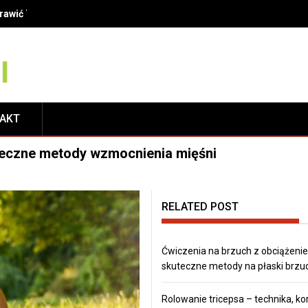
oprawić Twój uśmiech?
TAKT
uteczne metody wzmocnienia mięśni
RELATED POST
Ćwiczenia na brzuch z obciążeni
skuteczne metody na płaski brzu
Rolowanie tricepsa – technika, kor