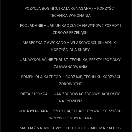
POZYCJA BOGINI (UTKATA KONASANA) – KORZYŚCI I
TECHNIKA WYKONANIA
PODJADANIE – JAK UNIKAĆ ZŁYCH NAWYKÓW? PORADY I
ZDROWE PRZEKĄSKI
MASECZKA Z AWOKADO – WŁAŚCIWOŚCI, SKŁADNIKI I
KORZYŚCI DLA SKÓRY
JAK WYKONAĆ HIP THRUST: TECHNIKA, EFEKTY I POZIOMY
ZAAWANSOWANIA
POMPKI DLA KAŻDEGO – RODZAJE, TECHNIKI I KORZYŚCI
ZDROWOTNE
DIETA 2100 KCAL – JAK ZBUDOWAĆ ZDROWY JADŁOSPIS
NA TYDZIEŃ?
JOGA IYENGARA – PRECYZJA, TERAPEUTYCZNE KORZYŚCI I
WPŁYW B.K.S. IYENGARA
MAKIJAŻ NATRYSKOWY – CO TO JEST I JAKIE MA ZALETY?