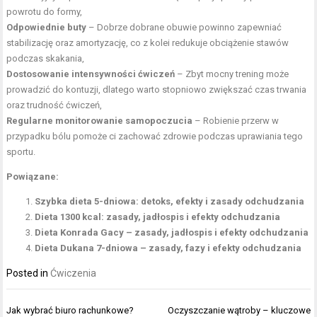
powrotu do formy,
Odpowiednie buty
– Dobrze dobrane obuwie powinno zapewniać
stabilizację oraz amortyzację, co z kolei redukuje obciążenie stawów
podczas skakania,
Dostosowanie intensywności ćwiczeń
– Zbyt mocny trening może
prowadzić do kontuzji, dlatego warto stopniowo zwiększać czas trwania
oraz trudność ćwiczeń,
Regularne monitorowanie samopoczucia
– Robienie przerw w
przypadku bólu pomoże ci zachować zdrowie podczas uprawiania tego
sportu.
Powiązane:
Szybka dieta 5-dniowa: detoks, efekty i zasady odchudzania
Dieta 1300 kcal: zasady, jadłospis i efekty odchudzania
Dieta Konrada Gacy – zasady, jadłospis i efekty odchudzania
Dieta Dukana 7-dniowa – zasady, fazy i efekty odchudzania
Posted in
Ćwiczenia
Nawigacja
Jak wybrać biuro rachunkowe?
Oczyszczanie wątroby – kluczowe