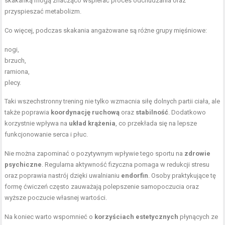
skakanką mogą znacząco wspierać proces odchudzania oraz
przyspieszać metabolizm.
Co więcej, podczas skakania angażowane są różne grupy mięśniowe:
nogi,
brzuch,
ramiona,
plecy.
Taki wszechstronny trening nie tylko wzmacnia siłę dolnych partii ciała, ale
także poprawia
koordynację ruchową
oraz
stabilność
. Dodatkowo
korzystnie wpływa na
układ krążenia
, co przekłada się na lepsze
funkcjonowanie serca i płuc.
Nie można zapominać o pozytywnym wpływie tego sportu na
zdrowie
psychiczne
. Regularna aktywność fizyczna pomaga w redukcji stresu
oraz poprawia nastrój dzięki uwalnianiu
endorfin
. Osoby praktykujące tę
formę ćwiczeń często zauważają polepszenie samopoczucia oraz
wyższe poczucie własnej wartości.
Na koniec warto wspomnieć o
korzyściach estetycznych
płynących ze