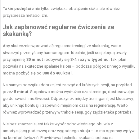
Takie podejście
nie tylko zwiększa obciążenie ciała, ale również
przyspiesza metabolizm.
Jak zaplanować regularne ćwiczenia ze
skakanką?
Aby skutecznie wprowadzić regularne treningi ze skakanką, warto
stworzyć przemyślany harmonogram. Idealnie, jeśli sesje będą trwały
przynajmniej
30 minut
i odbywały się
3-4 razy w tygodniu
. Taki plan
pozwala na skuteczne spalanie kalorii – podczas półgodzinnego wysiłku
można pozbyć się od
300 do 400 kcal
.
Na samym początku dobrze jest zacząć od krótszych sesji, na przykład
przez
5 minut
. Stopniowo można wydłużać czas treningu, dostosowując
go do swoich możliwości. Odpoczynek między treningami jest kluczowy,
aby uniknąć kontuzji i zapewnić mięśniom czas na regenerację. Warto
również wprowadzać przerwy w trakcie sesji, gdy zajdzie taka potrzeba.
Nie bez znaczenia jest także wybór odpowiedniego obuwia z
amortyzującą podeszwą oraz wygodnego stroju – to ma ogromny wpływ
na komfort ćwiczeń. Prawidłowa technika skakania polega na: