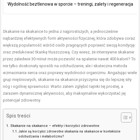
Wydolność beztlenowa w sporcie – treningi, zalety i regeneracja
Skakanie na skakance to jedna z najprostszych, a jednocześnie
najbardziej efektywnych form aktywności fizycznej, która zdobywa coraz
większą popularność wśród osób pragnących poprawić swoją kondycję
oraz zredukować tkankę tłuszczową. Czy wiesz, że intensywne skakanie
przez zaledwie 30 minut może pozwolić na spalenie nawet 400 kalorii? To
nie tylko doskonały sposób na odchudzanie, ale i skuteczna metoda
wzmacniania serca oraz poprawy wydolności organizmu. Angażując wiele
grup mięśniowych, skakanie na skakance przyczynia się do lepszej siły
nóg i ogólnej sprawności. Warto zatem zgłębić tajniki tej prostej, a
zarazem dynamicznej aktywności, aby maksymalnie wykorzystać jej
potencjał zdrowotny.
Spis treści
Skakanie na skakance – efekty i korzyści zdrowotne
Jakie są korzyści zdrowotne skakania na skakance w kontekście
odchudzania i metabolizmu?