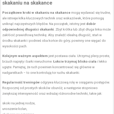
skakaniu na skakance
Początkowe kroki w skakaniu na skakance
mogą wydawać się trudne,
ale istnieje kilka kluczowych technik oraz wskazówek, które pomogą
uniknąć najczęstszych błędów. Na początek, istotny jest
dobór
odpowiedniej długości skakanki
. Zbyt krótka lub zbyt długa linka może
zakłócić prawidłową technikę. Aby znaleźć idealną długość, stań w
środku skakanki i podnieś oba końce do góry; powinny one sięgać do
wysokości pach.
Kolejnym ważnym aspektem
jest postawa ciała. Utrzymuj plecy proste,
brzuch napięty i barki nieruchome.
Łokcie trzymaj blisko ciała
i lekko
ugięte. Pamiętaj, że ruch powinien koncentrować się głównie w
nadgarstkach – to one kontrolują tor ruchu skakanki.
Regularność treningów
odgrywa kluczową rolę w osiąganiu postępów.
Rozpocznij od prostych skoków obunóż, a następnie stopniowo
zwiększaj intensywność oraz wdrażaj różnorodne techniki, takie jak:
skoki na jednej nodze,
unoszenie kolan,