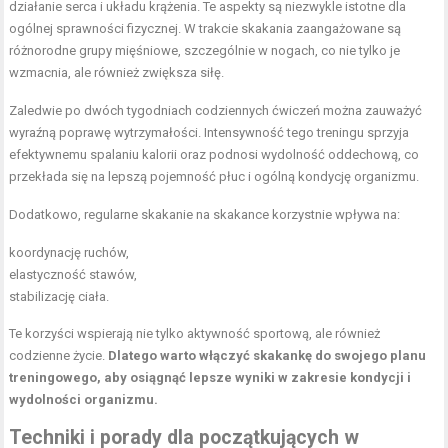
działanie serca i układu krążenia. Te aspekty są niezwykle istotne dla
ogólnej sprawności fizycznej. W trakcie skakania zaangażowane są
różnorodne grupy mięśniowe, szczególnie w nogach, co nie tylko je
wzmacnia, ale również zwiększa siłę.
Zaledwie po dwóch tygodniach codziennych ćwiczeń można zauważyć
wyraźną poprawę wytrzymałości. Intensywność tego treningu sprzyja
efektywnemu spalaniu kalorii oraz podnosi wydolność oddechową, co
przekłada się na lepszą pojemność płuc i ogólną kondycję organizmu.
Dodatkowo, regularne skakanie na skakance korzystnie wpływa na:
koordynację ruchów,
elastyczność stawów,
stabilizację ciała.
Te korzyści wspierają nie tylko aktywność sportową, ale również
codzienne życie.
Dlatego warto włączyć skakankę do swojego planu
treningowego, aby osiągnąć lepsze wyniki w zakresie kondycji i
wydolności organizmu.
Techniki i porady dla początkujących w