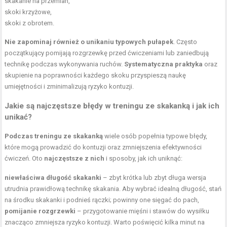
skakanie na przemian,
skoki krzyżowe,
skoki z obrotem.
Nie zapominaj również o unikaniu typowych pułapek
. Często
początkujący pomijają rozgrzewkę przed ćwiczeniami lub zaniedbują
technikę podczas wykonywania ruchów.
Systematyczna praktyka
oraz
skupienie na poprawności każdego skoku przyspieszą naukę
umiejętności i zminimalizują ryzyko kontuzji.
Jakie są najczęstsze błędy w treningu ze skakanką i jak ich
unikać?
Podczas treningu ze skakanką
wiele osób popełnia typowe błędy,
które mogą prowadzić do kontuzji oraz zmniejszenia efektywności
ćwiczeń. Oto
najczęstsze z nich
i sposoby, jak ich uniknąć:
niewłaściwa długość skakanki
– zbyt krótka lub zbyt długa wersja
utrudnia prawidłową technikę skakania. Aby wybrać idealną długość, stań
na środku skakanki i podnieś rączki; powinny one sięgać do pach,
pomijanie rozgrzewki
– przygotowanie mięśni i stawów do wysiłku
znacząco zmniejsza ryzyko kontuzji. Warto poświęcić kilka minut na