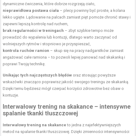
dynamiczne ćwiczenia, które dobrze rozgrzeją ciało,
nieprawidłowa postawa ciała
– plecy powinny być proste, a kolana
lekko ugięte. Lądowanie na palcach zamiast pięt pomoże chronić stawy i
zapewni lepszą kontrolę nad ruchem,
brak regularności w treningach
– zbyt szybkie tempo może
prowadzić do wypalenia lub kontuzji, dlatego warto zaczynać od
wolniejszych rytmów i stopniowo je przyspieszać,
kontrola ruchów ramion
– skup się na pracy nadgarstków zamiast
angażować całe ramiona – to pozwoli lepiej panować nad skakanką i
poprawi Twoją technikę.
Unikając tych najczęstszych błędów
oraz stosując powyższe
wskazówki znacząco poprawisz jakość swojego treningu ze skakanką.
Dzięki temu będziesz mógł czerpać korzyści zdrowotne bez obaw o
kontuzje.
Interwałowy trening na skakance – intensywne
spalanie tkanki tłuszczowej
Interwałowy trening na skakance
to jedna z najefektywniejszych
metod na spalanie tkanki tłuszczowej. Dzięki zmienności intensywności