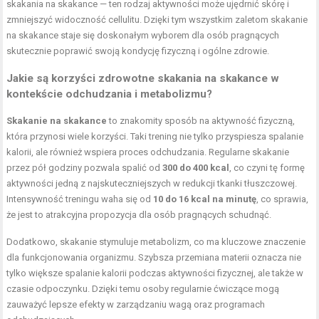
skakania na skakance — ten rodzaj aktywności może ujędrnić skórę i
zmniejszyć widoczność cellulitu. Dzięki tym wszystkim zaletom skakanie
na skakance staje się doskonałym wyborem dla osób pragnących
skutecznie poprawić swoją kondycję fizyczną i ogólne zdrowie.
Jakie są korzyści zdrowotne skakania na skakance w
kontekście odchudzania i metabolizmu?
Skakanie na skakance
to znakomity sposób na aktywność fizyczną,
która przynosi wiele korzyści. Taki trening nie tylko przyspiesza spalanie
kalorii, ale również wspiera proces odchudzania. Regularne skakanie
przez pół godziny pozwala spalić od
300 do 400 kcal
, co czyni tę formę
aktywności jedną z najskuteczniejszych w redukcji tkanki tłuszczowej.
Intensywność treningu waha się od
10 do 16 kcal na minutę
, co sprawia,
że jest to atrakcyjna propozycja dla osób pragnących schudnąć.
Dodatkowo, skakanie stymuluje metabolizm, co ma kluczowe znaczenie
dla funkcjonowania organizmu. Szybsza przemiana materii oznacza nie
tylko większe spalanie kalorii podczas aktywności fizycznej, ale także w
czasie odpoczynku. Dzięki temu osoby regularnie ćwiczące mogą
zauważyć lepsze efekty w zarządzaniu wagą oraz programach