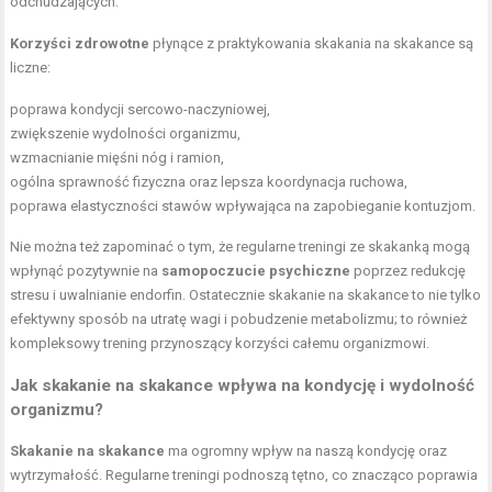
odchudzających.
Korzyści zdrowotne
płynące z praktykowania skakania na skakance są
liczne:
poprawa kondycji sercowo-naczyniowej,
zwiększenie wydolności organizmu,
wzmacnianie mięśni nóg
i ramion,
ogólna sprawność fizyczna oraz lepsza koordynacja ruchowa,
poprawa elastyczności stawów wpływająca na zapobieganie kontuzjom.
Nie można też zapominać o tym, że regularne treningi ze skakanką mogą
wpłynąć pozytywnie na
samopoczucie psychiczne
poprzez redukcję
stresu i uwalnianie endorfin. Ostatecznie skakanie na skakance to nie tylko
efektywny
sposób na utratę wagi
i pobudzenie metabolizmu; to również
kompleksowy trening przynoszący korzyści całemu organizmowi.
Jak skakanie na skakance wpływa na kondycję i wydolność
organizmu?
Skakanie na skakance
ma ogromny wpływ na naszą kondycję oraz
wytrzymałość. Regularne treningi podnoszą tętno, co znacząco poprawia