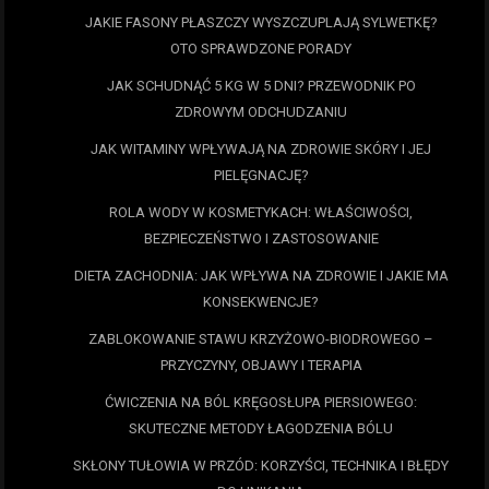
JAKIE FASONY PŁASZCZY WYSZCZUPLAJĄ SYLWETKĘ?
OTO SPRAWDZONE PORADY
JAK SCHUDNĄĆ 5 KG W 5 DNI? PRZEWODNIK PO
ZDROWYM ODCHUDZANIU
JAK WITAMINY WPŁYWAJĄ NA ZDROWIE SKÓRY I JEJ
PIELĘGNACJĘ?
ROLA WODY W KOSMETYKACH: WŁAŚCIWOŚCI,
BEZPIECZEŃSTWO I ZASTOSOWANIE
DIETA ZACHODNIA: JAK WPŁYWA NA ZDROWIE I JAKIE MA
KONSEKWENCJE?
ZABLOKOWANIE STAWU KRZYŻOWO-BIODROWEGO –
PRZYCZYNY, OBJAWY I TERAPIA
ĆWICZENIA NA BÓL KRĘGOSŁUPA PIERSIOWEGO:
SKUTECZNE METODY ŁAGODZENIA BÓLU
SKŁONY TUŁOWIA W PRZÓD: KORZYŚCI, TECHNIKA I BŁĘDY