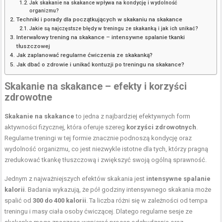
Jak skakanie na skakance wpływa na kondycję i wydolność
organizmu?
Techniki i porady dla początkujących w skakaniu na skakance
Jakie są najczęstsze błędy w treningu ze skakanką i jak ich unikać?
Interwałowy trening na skakance – intensywne spalanie tkanki
tłuszczowej
Jak zaplanować regularne ćwiczenia ze skakanką?
Jak dbać o zdrowie i unikać kontuzji po treningu na skakance?
Skakanie na skakance – efekty i korzyści
zdrowotne
Skakanie na skakance
to jedna z najbardziej efektywnych form
aktywności fizycznej, która oferuje szereg
korzyści zdrowotnych
.
Regularne treningi w tej formie znacznie podnoszą kondycję oraz
wydolność organizmu, co jest niezwykle istotne dla tych, którzy pragną
zredukować tkankę tłuszczową i zwiększyć swoją ogólną sprawność.
Jednym z najważniejszych efektów skakania jest
intensywne spalanie
kalorii
. Badania wykazują, że pół godziny intensywnego skakania może
spalić od
300 do 400 kalorii
. Ta liczba różni się w zależności od tempa
treningu i masy ciała osoby ćwiczącej. Dlatego regularne sesje ze