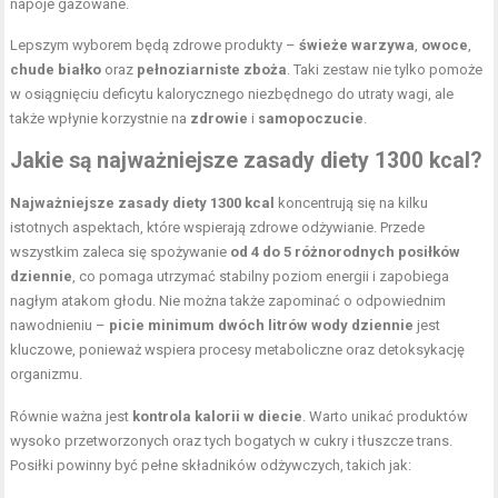
napoje gazowane.
Lepszym wyborem będą zdrowe produkty –
świeże warzywa
,
owoce
,
chude białko
oraz
pełnoziarniste zboża
. Taki zestaw nie tylko pomoże
w osiągnięciu deficytu kalorycznego niezbędnego do utraty wagi, ale
także wpłynie korzystnie na
zdrowie
i
samopoczucie
.
Jakie są najważniejsze zasady diety 1300 kcal?
Najważniejsze zasady diety 1300 kcal
koncentrują się na kilku
istotnych aspektach, które wspierają
zdrowe odżywianie
. Przede
wszystkim zaleca się spożywanie
od 4 do 5 różnorodnych posiłków
dziennie
, co pomaga utrzymać stabilny poziom energii i zapobiega
nagłym atakom głodu. Nie można także zapominać o odpowiednim
nawodnieniu –
picie minimum dwóch litrów wody dziennie
jest
kluczowe, ponieważ wspiera procesy metaboliczne oraz detoksykację
organizmu.
Równie ważna jest
kontrola kalorii
w diecie
. Warto unikać produktów
wysoko przetworzonych oraz tych bogatych w cukry i tłuszcze trans.
Posiłki powinny być pełne składników odżywczych, takich jak: