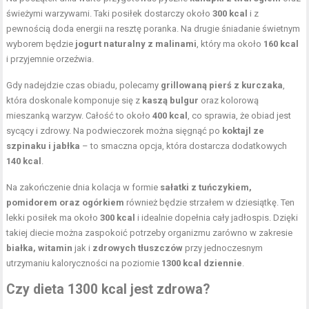
świeżymi warzywami. Taki posiłek dostarczy około
300 kcal
i z
pewnością doda energii na resztę poranka. Na drugie śniadanie świetnym
wyborem będzie
jogurt naturalny z malinami
, który ma około
160 kcal
i przyjemnie orzeźwia.
Gdy nadejdzie czas obiadu, polecamy
grillowaną pierś z kurczaka
,
która doskonale komponuje się z
kaszą bulgur
oraz kolorową
mieszanką warzyw. Całość to około
400 kcal
, co sprawia, że obiad jest
sycący i zdrowy. Na podwieczorek można sięgnąć po
koktajl ze
szpinaku i jabłka
– to smaczna opcja, która dostarcza dodatkowych
140 kcal
.
Na zakończenie dnia kolacja w formie
sałatki z tuńczykiem,
pomidorem oraz ogórkiem
również będzie strzałem w dziesiątkę. Ten
lekki posiłek ma około
300 kcal
i idealnie dopełnia cały jadłospis. Dzięki
takiej diecie można zaspokoić potrzeby organizmu zarówno w zakresie
białka, witamin
jak i
zdrowych tłuszczów
przy jednoczesnym
utrzymaniu kaloryczności na poziomie
1300 kcal dziennie
.
Czy dieta 1300 kcal jest zdrowa?