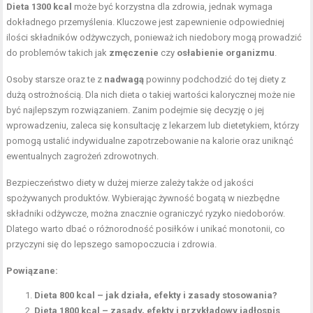
Dieta 1300 kcal
może być korzystna dla zdrowia, jednak wymaga
dokładnego przemyślenia. Kluczowe jest zapewnienie odpowiedniej
ilości składników odżywczych, ponieważ ich niedobory mogą prowadzić
do problemów takich jak
zmęczenie
czy
osłabienie organizmu
.
Osoby starsze oraz te z
nadwagą
powinny podchodzić do tej diety z
dużą ostrożnością. Dla nich dieta o takiej wartości kalorycznej może nie
być najlepszym rozwiązaniem. Zanim podejmie się decyzję o jej
wprowadzeniu, zaleca się konsultację z lekarzem lub dietetykiem, którzy
pomogą ustalić indywidualne zapotrzebowanie na kalorie oraz uniknąć
ewentualnych zagrożeń zdrowotnych.
Bezpieczeństwo diety w dużej mierze zależy także od jakości
spożywanych produktów. Wybierając żywność bogatą w niezbędne
składniki odżywcze, można znacznie ograniczyć ryzyko niedoborów.
Dlatego warto dbać o różnorodność posiłków i unikać monotonii, co
przyczyni się do lepszego samopoczucia i zdrowia.
Powiązane:
Dieta 800 kcal – jak działa, efekty i zasady stosowania?
Dieta 1800 kcal – zasady, efekty i przykładowy jadłospis