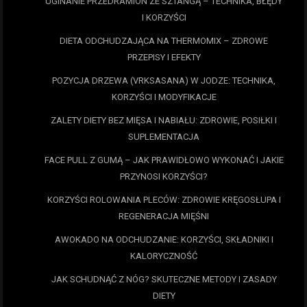
UGINANIE PRZEDRAMION ZE SZTANGĄ – TECHNIKA, BŁĘDY
I KORZYŚCI
DIETA ODCHUDZAJĄCA NA THERMOMIX – ZDROWE
PRZEPISY I EFEKTY
POZYCJA DRZEWA (VRKSASANA) W JODZE: TECHNIKA,
KORZYŚCI I MODYFIKACJE
ZALETY DIETY BEZ MIĘSA I NABIAŁU: ZDROWIE, POSIŁKI I
SUPLEMENTACJA
FACE PULL Z GUMĄ – JAK PRAWIDŁOWO WYKONAĆ I JAKIE
PRZYNOSI KORZYŚCI?
KORZYŚCI ROLOWANIA PLECÓW: ZDROWIE KRĘGOSŁUPA I
REGENERACJA MIĘŚNI
AWOKADO NA ODCHUDZANIE: KORZYŚCI, SKŁADNIKI I
KALORYCZNOŚĆ
JAK SCHUDNĄĆ Z NÓG? SKUTECZNE METODY I ZASADY
DIETY