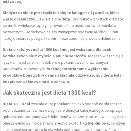
odżywczej.
Słodycze i słone przekąski to kolejne kategorie żywności, które
warto ograniczyć.
Zawierają one dużą ilość cukrów prostych oraz soli,
co może zwiększać apetyt i prowadzić do niedoborów składników
odżywczych. Dodatkowo należy zmniejszyć spożycie alkoholu – ten
napój dostarcza pustych kalorii i może utrudniać proces odchudzania.
Dieta o kaloryczności 1300 kcal nie jest wskazana dla osób
borykających się z otyłością ani dla seniorów.
Może to wiązać się z
ryzykiem wystąpienia niedoborów pokarmowych oraz różnych
problemów zdrowotnych.
Ważne jest świadome wybieranie
produktów bogatych w cenne składniki odżywcze, aby dieta była
bezpieczna i korzystna dla zdrowia.
Jak skuteczna jest dieta 1300 kcal?
Dieta 1300 kcal
zyskała dużą popularność jako sposób na skuteczne
odchudzanie. Umożliwia osiągnięcie deficytu kalorycznego, co sprzyja
gubieniu nadprogramowych kilogramów. Osoby, które decydują się na ten
plan żywieniowy, mogą stracić średnio około
1 kg tygodniowo
, co czyni
ją interesującą propozycją dla wielu osób pragnących poprawić swoją