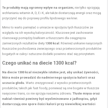
Te produkty mają ogromny wpływ na organizm;
nie tylko sprzyjają
wchłanianiu witamin A, D, E i K, ale także dostarczają energii oraz mogą
przyczynić się do poprawy profilu lipidowego we krwi.
Mimo to warto pamiętać o umiarze w spożyciu tych tłuszczów ze
względu na ich wysoką kaloryczność. Kluczowe jest zachowanie
równowagi pomiędzy białkiem a tłuszczami dla osiągnięcia
zamierzonych rezultatów diety
1300 kcal
. Również unikanie nasyconych
tłuszczów pochodzenia zwierzęcego oraz przetworzonych produktów
bogatych w cukry i sztuczne dodatki powinno stać się priorytetem.
Czego unikać na diecie 1300 kcal?
Na diecie 1300 kcal niezwykle istotne jest, aby unikać żywności,
która może prowadzić do nadmiernego spożycia kalorii oraz
uczucia głodu.
Warto zrezygnować z wysoko przetworzonych
produktów, takich jak fast foody, ponieważ są one bogate w tłuszcze
nasycone i trans, co nie sprzyja naszemu zdrowiu.
Tłuste mięsa oraz
nabiał również powinny być wyeliminowane z jadłospisu, gdyż
dostarczają one spore ilości kalorii przy niewielkiej wartości