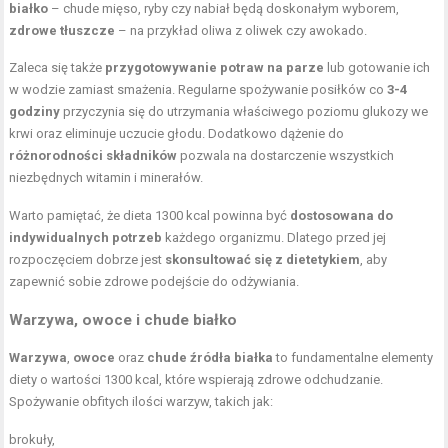
białko
– chude mięso, ryby czy nabiał będą doskonałym wyborem,
zdrowe tłuszcze
– na przykład oliwa z oliwek czy awokado.
Zaleca się także
przygotowywanie potraw na parze
lub gotowanie ich
w wodzie zamiast smażenia. Regularne spożywanie posiłków co
3-4
godziny
przyczynia się do utrzymania właściwego poziomu glukozy we
krwi oraz eliminuje uczucie głodu. Dodatkowo dążenie do
różnorodności składników
pozwala na dostarczenie wszystkich
niezbędnych witamin i minerałów.
Warto pamiętać, że dieta 1300 kcal powinna być
dostosowana do
indywidualnych potrzeb
każdego organizmu. Dlatego przed jej
rozpoczęciem dobrze jest
skonsultować się z dietetykiem
, aby
zapewnić sobie zdrowe podejście do odżywiania.
Warzywa, owoce i chude białko
Warzywa
,
owoce
oraz
chude źródła białka
to fundamentalne elementy
diety o wartości 1300 kcal, które wspierają zdrowe odchudzanie.
Spożywanie obfitych ilości warzyw, takich jak:
brokuły,