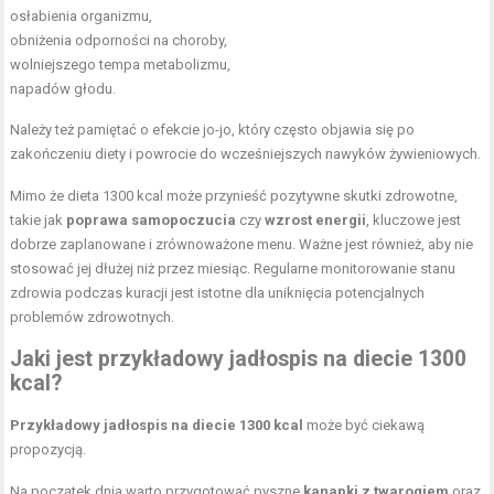
osłabienia organizmu,
obniżenia odporności na choroby,
wolniejszego tempa metabolizmu,
napadów głodu.
Należy też pamiętać o efekcie jo-jo, który często objawia się po
zakończeniu diety i powrocie do wcześniejszych nawyków żywieniowych.
Mimo że dieta 1300 kcal może przynieść pozytywne skutki zdrowotne,
takie jak
poprawa samopoczucia
czy
wzrost energii
, kluczowe jest
dobrze zaplanowane i zrównoważone menu. Ważne jest również, aby nie
stosować jej dłużej niż przez miesiąc. Regularne monitorowanie stanu
zdrowia podczas kuracji jest istotne dla uniknięcia potencjalnych
problemów zdrowotnych.
Jaki jest przykładowy jadłospis na diecie 1300
kcal?
Przykładowy jadłospis na diecie 1300 kcal
może być ciekawą
propozycją.
Na początek dnia warto przygotować pyszne
kanapki z twarogiem
oraz