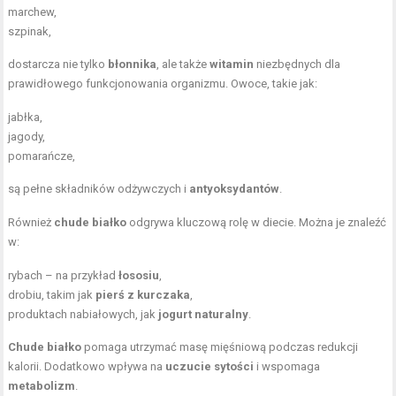
marchew,
szpinak,
dostarcza nie tylko
błonnika
, ale także
witamin
niezbędnych dla
prawidłowego funkcjonowania organizmu. Owoce, takie jak:
jabłka,
jagody,
pomarańcze,
są pełne składników odżywczych i
antyoksydantów
.
Również
chude białko
odgrywa kluczową rolę w diecie. Można je znaleźć
w:
rybach – na przykład
łososiu
,
drobiu, takim jak
pierś z kurczaka
,
produktach nabiałowych, jak
jogurt naturalny
.
Chude białko
pomaga utrzymać masę mięśniową podczas redukcji
kalorii. Dodatkowo wpływa na
uczucie sytości
i wspomaga
metabolizm
.