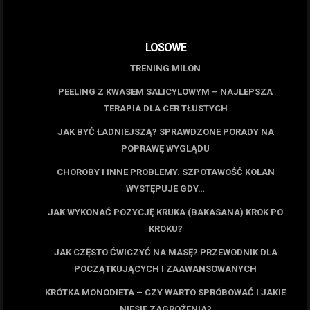
LOSOWE
TRENING MILON
PEELING Z KWASEM SALICYLOWYM – NAJLEPSZA
TERAPIA DLA CER TŁUSTYCH
JAK BYĆ ŁADNIEJSZĄ? SPRAWDZONE PORADY NA
POPRAWĘ WYGLĄDU
CHOROBY I INNE PROBLEMY. SZPOTAWOŚĆ KOLAN
WYSTĘPUJE GDY…
JAK WYKONAĆ POZYCJĘ KRUKA (BAKASANA) KROK PO
KROKU?
JAK CZĘSTO ĆWICZYĆ NA MASĘ? PRZEWODNIK DLA
POCZĄTKUJĄCYCH I ZAAWANSOWANYCH
KRÓTKA MONODIETA – CZY WARTO SPRÓBOWAĆ I JAKIE
NIESIE ZAGROŻENIA?