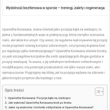
Wydolność beztlenowa w sporcie – treningi, zalety i regeneracja
Upavistha Konasana, znana również jako pozycja kąta na siedząco, to
jedna z fundamentalnych asan w praktyce jogi, która nie tylko wzmacnia
ciało, ale także koi umysł. Czy wiesz, że regularne wykonywanie tej pozycji
może przynieść szereg korzyści zdrowotnych, od poprawy krążenia krwi
po regulację cyklu menstruacyjnego? Upavistha Konasana otwiera biodra,
co jest szczególnie korzystne dla osób spędzających długie godziny w
pozycji siedzącej. Ta asana, z jej unikalnymi technikami oddechowymi i
modyfikacjami, ma potencjał przekształcić nie tylko nasze ciało, ale i
samopoczucie. Przyjrzyjmy się bliżej, jak ta pozycja wpływa na zdrowie i
jakie korzyści przynosi dla każdego z nas.
Spis treści
Upavistha Konasana: Pozycja kąta na siedząco
Jak wykonać Upavistha Konasana krok po kroku
Jakie są anatomia i techniki oddychania w Upavistha Konasana?