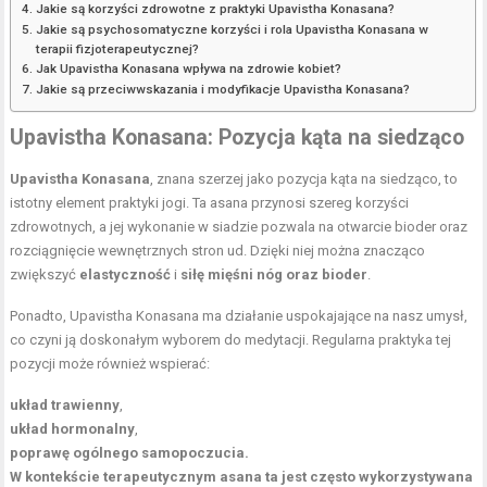
Jakie są korzyści zdrowotne z praktyki Upavistha Konasana?
Jakie są psychosomatyczne korzyści i rola Upavistha Konasana w
terapii fizjoterapeutycznej?
Jak Upavistha Konasana wpływa na zdrowie kobiet?
Jakie są przeciwwskazania i modyfikacje Upavistha Konasana?
Upavistha Konasana: Pozycja kąta na siedząco
Upavistha Konasana
, znana szerzej jako pozycja kąta na siedząco, to
istotny element praktyki jogi. Ta asana przynosi szereg korzyści
zdrowotnych, a jej wykonanie w siadzie pozwala na
otwarcie bioder
oraz
rozciągnięcie wewnętrznych stron ud. Dzięki niej można znacząco
zwiększyć
elastyczność
i
siłę mięśni nóg oraz bioder
.
Ponadto, Upavistha Konasana ma działanie uspokajające na nasz umysł,
co czyni ją doskonałym wyborem do medytacji. Regularna praktyka tej
pozycji może również wspierać:
układ trawienny
,
układ hormonalny
,
poprawę ogólnego samopoczucia.
W kontekście terapeutycznym asana ta jest często wykorzystywana