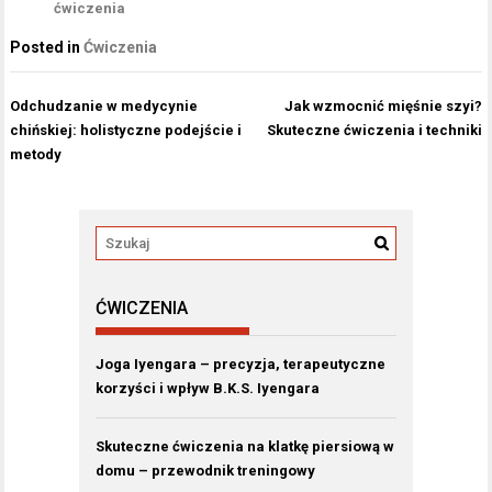
ćwiczenia
Posted in
Ćwiczenia
Nawigacja
Odchudzanie w medycynie
Jak wzmocnić mięśnie szyi?
wpisu
chińskiej: holistyczne podejście i
Skuteczne ćwiczenia i techniki
metody
ĆWICZENIA
Joga Iyengara – precyzja, terapeutyczne
korzyści i wpływ B.K.S. Iyengara
Skuteczne ćwiczenia na klatkę piersiową w
domu – przewodnik treningowy