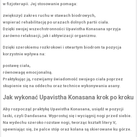
w fizjoterapii. Jej stosowanie pomaga:
zwiększyć zakres ruchu w stawach biodrowych
,
wspierać rehabilitację po urazach dolnych partii ciała.
Dzięki swojej wszechstronności
Upavistha Konasana
sprzyja
zarówno
relaksacji
, jak i
aktywizacji organizmu
.
Dzięki szerokiemu rozkrokowi i otwartym biodrom ta pozycja
korzystnie wpływa na:
postawę ciała
,
równowagę emocjonalną.
Praktykując ją, rozwijamy
świadomość swojego ciała
poprzez
skupienie się na oddechu oraz technice wykonywania asany.
Jak wykonać Upavistha Konasana krok po kroku
Aby rozpocząć praktykę
Upavistha Konasana
, usiądź w pozycji
laski, czyli
Dandasana
. Wyprostuj się i wyciągnij nogi przed siebie.
Na wydechu szeroko rozstaw nogi, tworząc kształt litery V,
upewniając się, że palce stóp oraz kolana są skierowane ku górze.