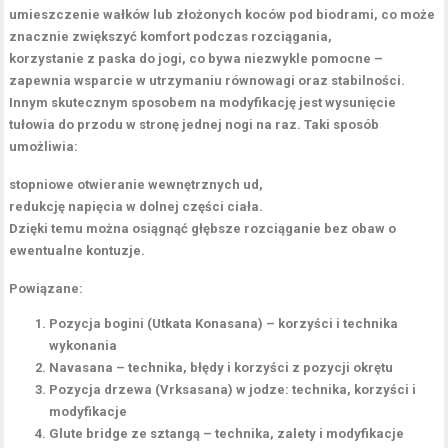
umieszczenie wałków lub złożonych koców pod biodrami, co może
znacznie zwiększyć komfort podczas rozciągania,
korzystanie z paska do jogi, co bywa niezwykle pomocne –
zapewnia wsparcie w utrzymaniu równowagi oraz stabilności.
Innym skutecznym sposobem na modyfikację jest wysunięcie
tułowia do przodu w stronę jednej nogi na raz.
Taki sposób
umożliwia:
stopniowe otwieranie wewnętrznych ud,
redukcję napięcia w dolnej części ciała.
Dzięki temu można osiągnąć
głębsze rozciąganie
bez obaw o
ewentualne kontuzje.
Powiązane:
Pozycja bogini (Utkata Konasana) – korzyści i technika
wykonania
Navasana – technika, błędy i korzyści z pozycji okrętu
Pozycja drzewa (Vrksasana) w jodze: technika, korzyści i
modyfikacje
Glute bridge ze sztangą – technika, zalety i modyfikacje