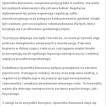
Upavistha Konasana
, nazywana pozycją kąta w siadzie, ma wiele
korzystnych właściwości dla zdrowia kobiet. Regularne
wykonywanie tej asany wspomaga regulację cyklu
menstruacyjnego oraz polepsza funkcjonowanie jajników. Dzięki
tym zaletom, jest szczególnie rekomendowana dla tych, które
borykają się z problemami ginekologicznymi.
Ta pozycja aktywuje narządy rozrodcze, co może przynieść ulgę
podczas dolegliwości związanych z menstruacją.
Poprawa
krążenia w dolnej części ciała oraz rozciąganie mięśni bioder
przyczyniają się do ogólnego lepszego samopoczucia i redukcji
napięcia przedmiesiączkowego.
Dodatkowo
Upavistha Konasana
wpływa pozytywnie na zdrowie
psychiczne. Pomaga w redukcji stresu oraz poprawia nastrój, a
regularna praktyka jogi w tej pozycji sprzyja emocjonalnej
równowadze i zwiększa świadomość własnego ciała.
To niezwykle
ważne dla dobrego samopoczucia zarówno psychicznego, jak i
fizycznego.
Z uwagi na te wszystkie korzyści,
Upavistha Konasana
staje się