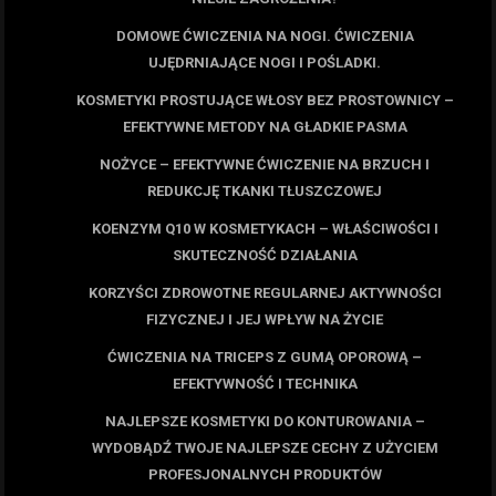
DOMOWE ĆWICZENIA NA NOGI. ĆWICZENIA
UJĘDRNIAJĄCE NOGI I POŚLADKI.
KOSMETYKI PROSTUJĄCE WŁOSY BEZ PROSTOWNICY –
EFEKTYWNE METODY NA GŁADKIE PASMA
NOŻYCE – EFEKTYWNE ĆWICZENIE NA BRZUCH I
REDUKCJĘ TKANKI TŁUSZCZOWEJ
KOENZYM Q10 W KOSMETYKACH – WŁAŚCIWOŚCI I
SKUTECZNOŚĆ DZIAŁANIA
KORZYŚCI ZDROWOTNE REGULARNEJ AKTYWNOŚCI
FIZYCZNEJ I JEJ WPŁYW NA ŻYCIE
ĆWICZENIA NA TRICEPS Z GUMĄ OPOROWĄ –
EFEKTYWNOŚĆ I TECHNIKA
NAJLEPSZE KOSMETYKI DO KONTUROWANIA –
WYDOBĄDŹ TWOJE NAJLEPSZE CECHY Z UŻYCIEM
PROFESJONALNYCH PRODUKTÓW