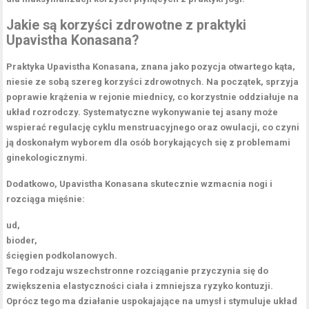
Jakie są korzyści zdrowotne z praktyki
Upavistha Konasana?
Praktyka Upavistha Konasana
, znana jako pozycja otwartego kąta,
niesie ze sobą szereg
korzyści zdrowotnych
. Na początek, sprzyja
poprawie krążenia w rejonie miednicy, co korzystnie oddziałuje na
układ rozrodczy
. Systematyczne wykonywanie tej asany może
wspierać regulację
cyklu menstruacyjnego
oraz
owulacji
, co czyni
ją doskonałym wyborem dla osób borykających się z problemami
ginekologicznymi.
Dodatkowo, Upavistha Konasana skutecznie wzmacnia nogi i
rozciąga mięśnie:
ud,
bioder,
ścięgien podkolanowych.
Tego rodzaju wszechstronne rozciąganie przyczynia się do
zwiększenia elastyczności ciała
i
zmniejsza ryzyko kontuzji
.
Oprócz tego ma działanie uspokajające na umysł i stymuluje
układ