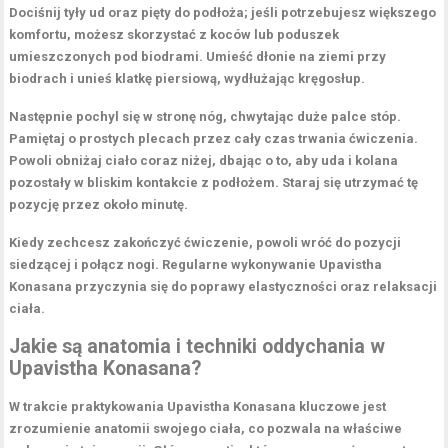
Dociśnij tyły ud oraz pięty do podłoża; jeśli potrzebujesz większego
komfortu, możesz skorzystać z koców lub poduszek
umieszczonych pod biodrami. Umieść dłonie na ziemi przy
biodrach i unieś klatkę piersiową, wydłużając kręgosłup.
Następnie pochyl się w stronę nóg, chwytając duże palce stóp.
Pamiętaj o prostych plecach przez cały czas trwania ćwiczenia.
Powoli obniżaj ciało coraz niżej, dbając o to, aby uda i kolana
pozostały w bliskim kontakcie z podłożem. Staraj się utrzymać tę
pozycję przez około minutę.
Kiedy zechcesz zakończyć ćwiczenie, powoli wróć do pozycji
siedzącej i połącz nogi.
Regularne wykonywanie Upavistha
Konasana przyczynia się do poprawy elastyczności oraz relaksacji
ciała.
Jakie są anatomia i techniki oddychania w
Upavistha Konasana?
W trakcie praktykowania Upavistha Konasana
kluczowe jest
zrozumienie anatomii swojego ciała, co pozwala na właściwe