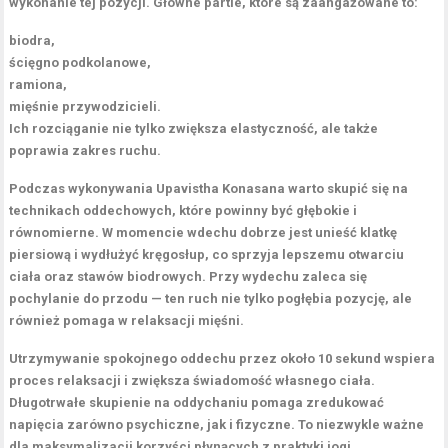
wykonanie tej pozycji. Główne partie, które są zaangażowane to:
biodra,
ścięgno podkolanowe,
ramiona,
mięśnie przywodzicieli
.
Ich rozciąganie nie tylko zwiększa elastyczność,
ale także
poprawia zakres ruchu.
Podczas wykonywania Upavistha Konasana warto skupić się na
technikach oddechowych,
które powinny być głębokie i
równomierne. W momencie wdechu dobrze jest unieść klatkę
piersiową i wydłużyć kręgosłup, co sprzyja lepszemu otwarciu
ciała oraz stawów biodrowych. Przy wydechu zaleca się
pochylanie do przodu —
ten ruch nie tylko pogłębia pozycję,
ale
również pomaga w relaksacji mięśni.
Utrzymywanie spokojnego oddechu przez około 10 sekund wspiera
proces relaksacji i zwiększa świadomość własnego ciała.
Długotrwałe skupienie na oddychaniu pomaga zredukować
napięcia zarówno psychiczne, jak i fizyczne.
To niezwykle ważne
dla maksymalizacji korzyści płynących z praktyki jogi.