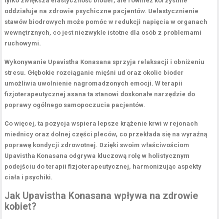
tylko zwiększa
elastyczność bioder
, ale również korzystnie
oddziałuje na zdrowie psychiczne pacjentów. Uelastycznienie
stawów biodrowych może pomóc w redukcji napięcia w organach
wewnętrznych, co jest niezwykle istotne dla osób z problemami
ruchowymi.
Wykonywanie
Upavistha Konasana
sprzyja relaksacji i obniżeniu
stresu. Głębokie rozciąganie mięśni ud oraz okolic bioder
umożliwia uwolnienie nagromadzonych emocji. W terapii
fizjoterapeutycznej asana ta stanowi doskonałe narzędzie do
poprawy ogólnego samopoczucia pacjentów.
Co więcej, ta pozycja wspiera lepsze krążenie krwi w rejonach
miednicy oraz dolnej części pleców, co przekłada się na wyraźną
poprawę kondycji zdrowotnej. Dzięki swoim właściwościom
Upavistha Konasana
odgrywa kluczową rolę w holistycznym
podejściu do terapii fizjoterapeutycznej, harmonizując aspekty
ciała i psychiki.
Jak Upavistha Konasana wpływa na zdrowie
kobiet?