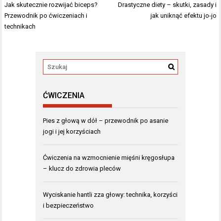
Nawigacja
Jak skutecznie rozwijać biceps?
Drastyczne diety – skutki, zasady i
wpisu
Przewodnik po ćwiczeniach i
jak uniknąć efektu jo-jo
technikach
ĆWICZENIA
Pies z głową w dół – przewodnik po asanie
jogi i jej korzyściach
Ćwiczenia na wzmocnienie mięśni kręgosłupa
– klucz do zdrowia pleców
Wyciskanie hantli zza głowy: technika, korzyści
i bezpieczeństwo