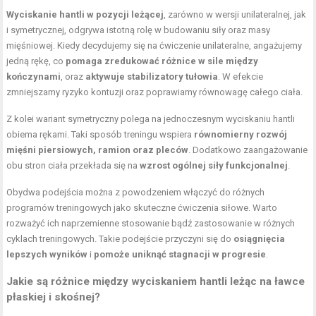
Wyciskanie hantli w pozycji leżącej
, zarówno w wersji unilateralnej, jak
i symetrycznej, odgrywa istotną rolę w budowaniu siły oraz masy
mięśniowej. Kiedy decydujemy się na ćwiczenie unilateralne, angażujemy
jedną rękę, co
pomaga zredukować różnice w sile między
kończynami
, oraz
aktywuje stabilizatory tułowia
. W efekcie
zmniejszamy ryzyko kontuzji oraz poprawiamy równowagę całego ciała.
Z kolei wariant symetryczny polega na jednoczesnym wyciskaniu hantli
obiema rękami. Taki sposób treningu wspiera
równomierny
rozwój
mięśni piersiowych
, ramion oraz pleców
. Dodatkowo zaangażowanie
obu stron ciała przekłada się na
wzrost ogólnej siły funkcjonalnej
.
Obydwa podejścia można z powodzeniem włączyć do różnych
programów treningowych jako skuteczne ćwiczenia siłowe. Warto
rozważyć ich naprzemienne stosowanie bądź zastosowanie w różnych
cyklach treningowych. Takie podejście przyczyni się do
osiągnięcia
lepszych wyników
i
pomoże uniknąć stagnacji w progresie
.
Jakie są różnice między wyciskaniem hantli leżąc na ławce
płaskiej i skośnej?