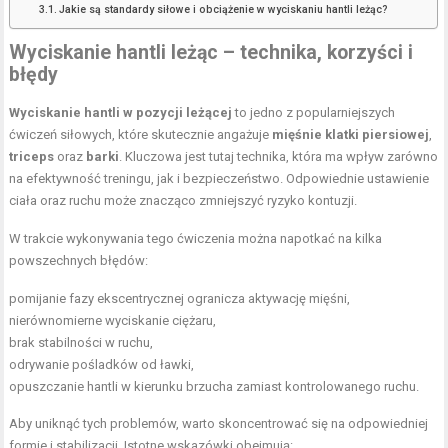
Jakie są standardy siłowe i obciążenie w wyciskaniu hantli leżąc?
Wyciskanie hantli leżąc – technika, korzyści i
błędy
Wyciskanie hantli w pozycji leżącej
to jedno z popularniejszych
ćwiczeń siłowych, które skutecznie angażuje
mięśnie klatki piersiowej
,
triceps
oraz
barki
. Kluczowa jest tutaj technika, która ma wpływ zarówno
na efektywność treningu, jak i bezpieczeństwo. Odpowiednie ustawienie
ciała oraz ruchu może znacząco zmniejszyć ryzyko kontuzji.
W trakcie wykonywania tego ćwiczenia można napotkać na kilka
powszechnych błędów:
pomijanie fazy ekscentrycznej ogranicza aktywację mięśni,
nierównomierne wyciskanie ciężaru,
brak stabilności w ruchu,
odrywanie pośladków od ławki,
opuszczanie hantli w kierunku brzucha zamiast kontrolowanego ruchu.
Aby uniknąć tych problemów, warto skoncentrować się na odpowiedniej
formie i stabilizacji. Istotne wskazówki obejmują: