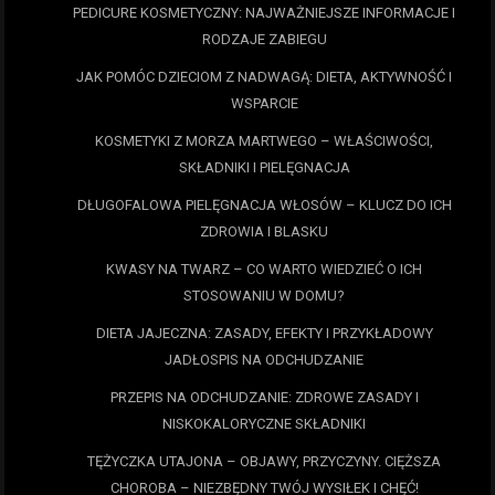
PEDICURE KOSMETYCZNY: NAJWAŻNIEJSZE INFORMACJE I
RODZAJE ZABIEGU
JAK POMÓC DZIECIOM Z NADWAGĄ: DIETA, AKTYWNOŚĆ I
WSPARCIE
KOSMETYKI Z MORZA MARTWEGO – WŁAŚCIWOŚCI,
SKŁADNIKI I PIELĘGNACJA
DŁUGOFALOWA PIELĘGNACJA WŁOSÓW – KLUCZ DO ICH
ZDROWIA I BLASKU
KWASY NA TWARZ – CO WARTO WIEDZIEĆ O ICH
STOSOWANIU W DOMU?
DIETA JAJECZNA: ZASADY, EFEKTY I PRZYKŁADOWY
JADŁOSPIS NA ODCHUDZANIE
PRZEPIS NA ODCHUDZANIE: ZDROWE ZASADY I
NISKOKALORYCZNE SKŁADNIKI
TĘŻYCZKA UTAJONA – OBJAWY, PRZYCZYNY. CIĘŻSZA
CHOROBA – NIEZBĘDNY TWÓJ WYSIŁEK I CHĘĆ!