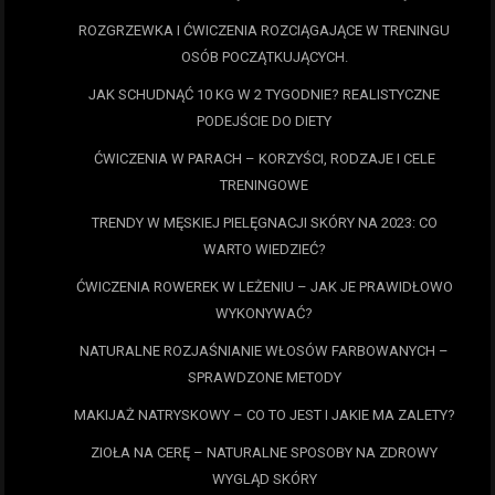
ROZGRZEWKA I ĆWICZENIA ROZCIĄGAJĄCE W TRENINGU
OSÓB POCZĄTKUJĄCYCH.
JAK SCHUDNĄĆ 10 KG W 2 TYGODNIE? REALISTYCZNE
PODEJŚCIE DO DIETY
ĆWICZENIA W PARACH – KORZYŚCI, RODZAJE I CELE
TRENINGOWE
TRENDY W MĘSKIEJ PIELĘGNACJI SKÓRY NA 2023: CO
WARTO WIEDZIEĆ?
ĆWICZENIA ROWEREK W LEŻENIU – JAK JE PRAWIDŁOWO
WYKONYWAĆ?
NATURALNE ROZJAŚNIANIE WŁOSÓW FARBOWANYCH –
SPRAWDZONE METODY
MAKIJAŻ NATRYSKOWY – CO TO JEST I JAKIE MA ZALETY?
ZIOŁA NA CERĘ – NATURALNE SPOSOBY NA ZDROWY
WYGLĄD SKÓRY