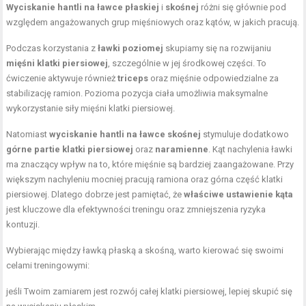
Wyciskanie hantli na ławce płaskiej
i
skośnej
różni się głównie pod
względem angażowanych grup mięśniowych oraz kątów, w jakich pracują.
Podczas korzystania z
ławki poziomej
skupiamy się na rozwijaniu
mięśni klatki piersiowej
, szczególnie w jej środkowej części. To
ćwiczenie aktywuje również
triceps
oraz mięśnie odpowiedzialne za
stabilizację ramion. Pozioma pozycja ciała umożliwia maksymalne
wykorzystanie siły mięśni klatki piersiowej.
Natomiast
wyciskanie hantli na ławce skośnej
stymuluje dodatkowo
górne partie klatki piersiowej
oraz
naramienne
. Kąt nachylenia ławki
ma znaczący wpływ na to, które mięśnie są bardziej zaangażowane. Przy
większym nachyleniu mocniej pracują ramiona oraz górna część klatki
piersiowej. Dlatego dobrze jest pamiętać, że
właściwe ustawienie kąta
jest kluczowe dla efektywności treningu oraz zmniejszenia ryzyka
kontuzji.
Wybierając między ławką płaską a skośną, warto kierować się swoimi
celami treningowymi:
jeśli Twoim zamiarem jest rozwój całej klatki piersiowej, lepiej skupić się