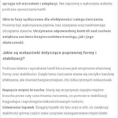
sprzyja ich wzrostowi i adaptacji.
Nie zapomnij o wykonaniu wdechu
podczas opuszczania hantli.
Obie te fazy są kluczowe dla efektywności całego ćwiczenia.
Powinny być wykonywane płynnie, bez szarpania oraz nadmiernego
obciążenia stawów.
Utrzymanie odpowiedniej kontroli nad ruchem
zwiększa zarówno bezpieczeństwo treningu, jak i jego
skuteczność.
Jakie są wskazówki dotyczące poprawnej formy i
stabilizacji?
Podczas leżenia i wyciskania hantli kluczowe jest utrzymanie właściwej
formy oraz stabilności. Dzięki temu ćwiczenie stanie się nie tylko bardziej
efektywne, ale również bezpieczniejsze. Oto kilka istotnych wskazówek:
Napięcie mięśni brzucha
: Staraj się utrzymywać napięte mięśnie
brzucha przez cały czas trwania ćwiczenia, co pomoże w stabilizacji
kręgosłupa i zapobiegnie niekontrolowanym ruchom,
Ustawienie łopatek
: Ściągnij łopatki do tyłu oraz w dół, co zwiększy
stabilność górnej części ciała i poprawi zaangażowanie mięśni klatki