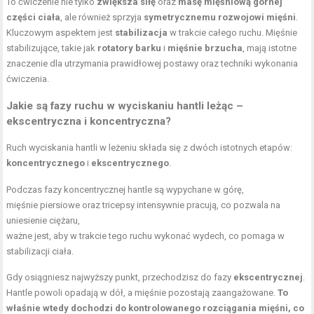
To ćwiczenie nie tylko
zwiększa siłę
oraz
masę mięśniową górnej
części ciała
, ale również sprzyja
symetrycznemu rozwojowi mięśni
.
Kluczowym aspektem jest
stabilizacja
w trakcie całego ruchu.
Mięśnie
stabilizujące
, takie jak
rotatory barku
i
mięśnie brzucha
, mają istotne
znaczenie dla utrzymania prawidłowej postawy oraz techniki wykonania
ćwiczenia.
Jakie są fazy ruchu w wyciskaniu hantli leżąc –
ekscentryczna i koncentryczna?
Ruch wyciskania hantli w leżeniu składa się z dwóch istotnych etapów:
koncentrycznego
i
ekscentrycznego
.
Podczas fazy koncentrycznej hantle są wypychane w górę,
mięśnie piersiowe oraz tricepsy intensywnie pracują, co pozwala na
uniesienie ciężaru,
ważne jest, aby w trakcie tego ruchu wykonać wydech, co pomaga w
stabilizacji ciała.
Gdy osiągniesz najwyższy punkt, przechodzisz do fazy
ekscentrycznej
.
Hantle powoli opadają w dół, a mięśnie pozostają zaangażowane.
To
właśnie wtedy dochodzi do kontrolowanego rozciągania mięśni, co