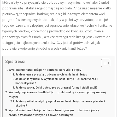
które nie tylko przyczynia się do budowy masy mięśniowej, ale również
poprawia siłę i stabilizację górnej części ciała. Angażując mięśnie klatki
piersiowej, tricepsów i barków, staje się kluczowym elementem wielu
programów treningowych. Jednak, aby w pełni wykorzystać potencjał
tego ćwiczenia, niezbędne jest opanowanie właściwej techniki i unikanie
typowych błędów, które mogą prowadzić do kontuzji. Zrozumienie
poszczególnych faz ruchu, a także strategii stabilizacji, jest kluczem do
osiągnięcia najlepszych rezultatów. Czy jesteś gotów odkryć, jak
poprawić swoje umiejętności w wyciskaniu hantli leżąc?
Spis treści
Wyciskanie hantli leżąc – technika, korzyści i błędy
Jakie mięśnie pracują podczas wyciskania hantli leżąc
Jakie są fazy ruchu w wyciskaniu hantli leżąc – ekscentryczna i
koncentryczna?
Jakie są wskazówki dotyczące poprawnej formy i stabilizacji?
Warianty wyciskania hantli leżąc – unilateralny i symetryczny rozwój
mięśni
Jakie są różnice między wyciskaniem hantli leżąc na ławce płaskiej i
skośnej?
Wyciskanie hantli leżąc w planie treningowym – dla nowicjuszy,
średnio zaawansowanych i zaawansowanych