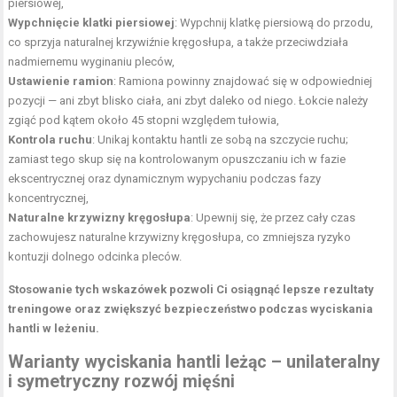
piersiowej,
Wypchnięcie klatki piersiowej
: Wypchnij klatkę piersiową do przodu,
co sprzyja naturalnej krzywiźnie kręgosłupa, a także przeciwdziała
nadmiernemu wyginaniu pleców,
Ustawienie ramion
: Ramiona powinny znajdować się w odpowiedniej
pozycji — ani zbyt blisko ciała, ani zbyt daleko od niego. Łokcie należy
zgiąć pod kątem około 45 stopni względem tułowia,
Kontrola ruchu
: Unikaj kontaktu hantli ze sobą na szczycie ruchu;
zamiast tego skup się na kontrolowanym opuszczaniu ich w fazie
ekscentrycznej oraz dynamicznym wypychaniu podczas fazy
koncentrycznej,
Naturalne krzywizny kręgosłupa
: Upewnij się, że przez cały czas
zachowujesz naturalne krzywizny kręgosłupa, co zmniejsza ryzyko
kontuzji dolnego odcinka pleców.
Stosowanie tych wskazówek pozwoli Ci osiągnąć lepsze rezultaty
treningowe oraz zwiększyć bezpieczeństwo podczas wyciskania
hantli w leżeniu.
Warianty wyciskania hantli leżąc – unilateralny
i symetryczny rozwój mięśni