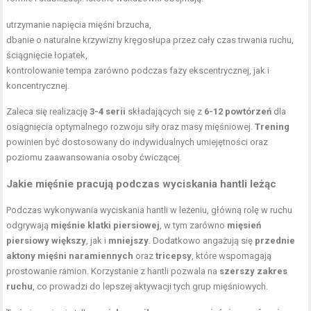
utrzymanie napięcia mięśni brzucha,
dbanie o naturalne krzywizny kręgosłupa przez cały czas trwania ruchu,
ściągnięcie łopatek,
kontrolowanie tempa zarówno podczas fazy ekscentrycznej, jak i
koncentrycznej.
Zaleca się realizację
3-4 serii
składających się z
6-12 powtórzeń
dla
osiągnięcia optymalnego rozwoju siły oraz masy mięśniowej.
Trening
powinien być dostosowany do indywidualnych umiejętności oraz
poziomu zaawansowania osoby ćwiczącej.
Jakie mięśnie pracują podczas wyciskania hantli leżąc
Podczas wykonywania wyciskania hantli w leżeniu, główną rolę w ruchu
odgrywają
mięśnie klatki piersiowej
, w tym zarówno
mięsień
piersiowy większy
, jak i
mniejszy
. Dodatkowo angażują się
przednie
aktony mięśni naramiennych
oraz
tricepsy
, które wspomagają
prostowanie ramion. Korzystanie z hantli pozwala na
szerszy zakres
ruchu
, co prowadzi do lepszej aktywacji tych grup mięśniowych.