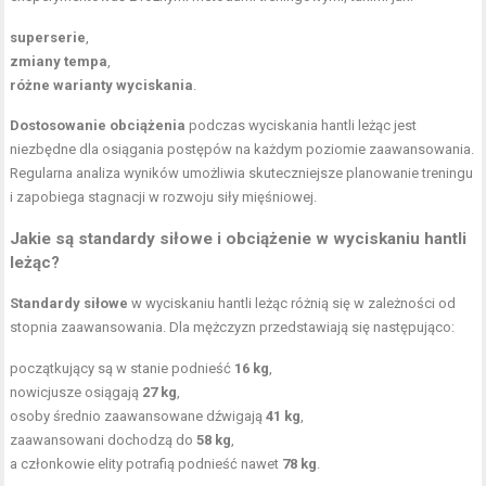
superserie
,
zmiany tempa
,
różne warianty wyciskania
.
Dostosowanie obciążenia
podczas wyciskania hantli leżąc jest
niezbędne dla osiągania postępów na każdym poziomie zaawansowania.
Regularna analiza wyników umożliwia skuteczniejsze planowanie treningu
i zapobiega stagnacji w rozwoju siły mięśniowej.
Jakie są standardy siłowe i obciążenie w wyciskaniu hantli
leżąc?
Standardy siłowe
w wyciskaniu hantli leżąc różnią się w zależności od
stopnia zaawansowania. Dla mężczyzn przedstawiają się następująco:
początkujący są w stanie podnieść
16 kg
,
nowicjusze osiągają
27 kg
,
osoby średnio zaawansowane dźwigają
41 kg
,
zaawansowani dochodzą do
58 kg
,
a członkowie elity potrafią podnieść nawet
78 kg
.