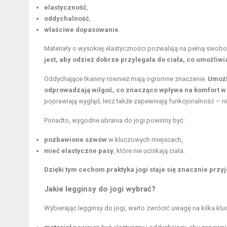
elastyczność
,
oddychalność
,
właściwe dopasowanie
.
Materiały o wysokiej elastyczności pozwalają na pełną swob
jest, aby odzież dobrze przylegała do ciała, co umożli
Oddychające tkaniny również mają ogromne znaczenie.
Umożl
odprowadzają wilgoć, co znacząco wpływa na komfort w 
poprawiają wygląd, lecz także zapewniają funkcjonalność – 
Ponadto, wygodne ubrania do jogi powinny być:
pozbawione szwów
w kluczowych miejscach,
mieć elastyczne pasy
, które nie uciskają ciała.
Dzięki tym cechom
praktyka jogi
staje się znacznie przyj
Jakie legginsy do jogi wybrać?
Wybierając legginsy do jogi, warto zwrócić uwagę na kilka k