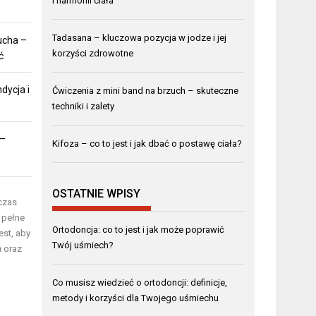
i harmonii ciała
Tadasana – kluczowa pozycja w jodze i jej
ucha –
korzyści zdrowotne
ć
dycja i
Ćwiczenia z mini band na brzuch – skuteczne
techniki i zalety
 –
Kifoza – co to jest i jak dbać o postawę ciała?
OSTATNIE WPISY
czas
 pełne
Ortodoncja: co to jest i jak może poprawić
est, aby
Twój uśmiech?
ń oraz
Co musisz wiedzieć o ortodoncji: definicje,
metody i korzyści dla Twojego uśmiechu