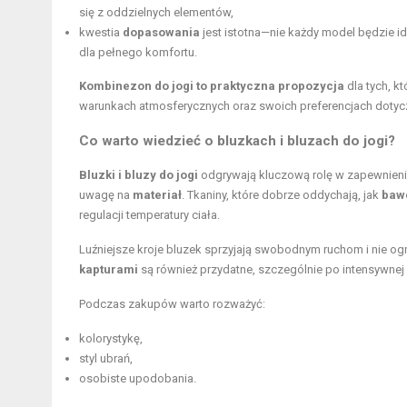
się z oddzielnych elementów,
kwestia
dopasowania
jest istotna—nie każdy model będzie id
dla pełnego komfortu.
Kombinezon do jogi to praktyczna propozycja
dla tych, k
warunkach atmosferycznych oraz swoich preferencjach dotyc
Co warto wiedzieć o bluzkach i bluzach do jogi?
Bluzki i bluzy do jogi
odgrywają kluczową rolę w zapewnieni
uwagę na
materiał
. Tkaniny, które dobrze oddychają, jak
baw
regulacji temperatury ciała.
Luźniejsze kroje bluzek sprzyjają swobodnym ruchom i nie og
kapturami
są również przydatne, szczególnie po intensywnej 
Podczas zakupów warto rozważyć:
kolorystykę,
styl ubrań,
osobiste upodobania.