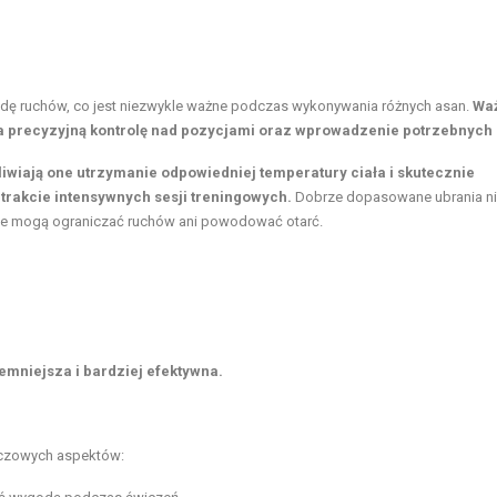
odę ruchów, co jest niezwykle ważne podczas wykonywania różnych asan.
Wa
wia precyzyjną kontrolę nad pozycjami oraz wprowadzenie potrzebnych 
iwiają one utrzymanie odpowiedniej temperatury ciała i skutecznie
trakcie intensywnych sesji treningowych.
Dobrze dopasowane ubrania nie
nie mogą ograniczać ruchów ani powodować otarć.
emniejsza i bardziej efektywna.
luczowych aspektów: