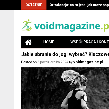
OSTATNIE
Ortodoncja: co to jest i jak może p
HOME
WSPÓŁPRACA I KON
Jakie ubranie do jogi wybrać? Kluczow
voidmagazine.pl
Posted on
6 października 2024
by