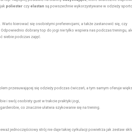
 jak
poliester
czy
elastan
są powszechnie wykorzystywane w odzieży sport
u
. Warto kierować się osobistymi preferencjami, a także zastanowić się, czy
 Odpowiednio dobrany top do jogi nie tylko wspiera nas podczas treningu, al
 siebie podczas zajęć.
oblem przesuwającej się odzieży podczas ćwiczeń, a tym samym oferuje więk
e i swój osobisty gust w trakcie praktyki jogi,
arderobie, co znacznie ułatwia szykowanie się na trening.
ieważ jednoczęściowy strój nie daje takiej cyrkulacji powietrza jak zestaw sk