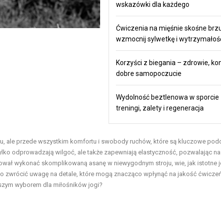
wskazówki dla każdego
Ćwiczenia na mięśnie skośne brz
wzmocnij sylwetkę i wytrzymałoś
Korzyści z biegania – zdrowie, kon
dobre samopoczucie
Wydolność beztlenowa w sporcie
treningi, zalety i regeneracja
ylu, ale przede wszystkim komfortu i swobody ruchów, które są kluczowe pod
e tylko odprowadzają wilgoć, ale także zapewniają elastyczność, pozwalając na
bował wykonać skomplikowaną asanę w niewygodnym stroju, wie, jak istotne j
rto zwrócić uwagę na detale, które mogą znacząco wpłynąć na jakość ćwicze
szym wyborem dla miłośników jogi?