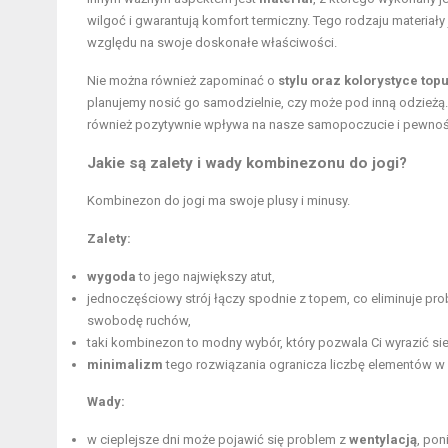
wilgoć i gwarantują komfort termiczny. Tego rodzaju materiały
względu na swoje doskonałe właściwości.
Nie można również zapominać o
stylu oraz kolorystyce top
planujemy nosić go samodzielnie, czy może pod inną odzieżą.
również pozytywnie wpływa na nasze samopoczucie i pewność
Jakie są zalety i wady kombinezonu do jogi?
Kombinezon do jogi ma swoje plusy i minusy.
Zalety:
wygoda
to jego największy atut,
jednoczęściowy strój łączy spodnie z topem, co eliminuje pr
swobodę ruchów,
taki kombinezon to modny wybór, który pozwala Ci wyrazić siebi
minimalizm
tego rozwiązania ogranicza liczbę elementów w g
Wady:
w cieplejsze dni może pojawić się problem z
wentylacją
, pon