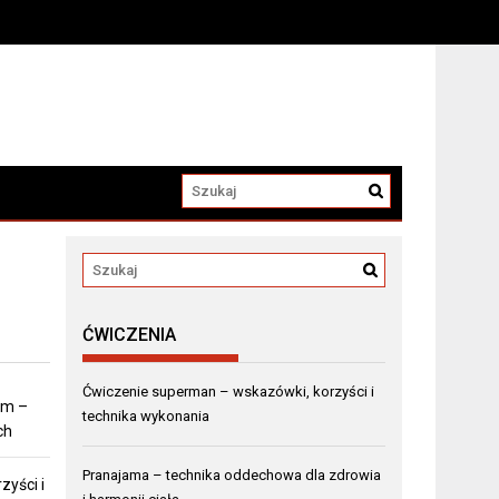
ĆWICZENIA
Ćwiczenie superman – wskazówki, korzyści i
em –
technika wykonania
ch
Pranajama – technika oddechowa dla zdrowia
zyści i