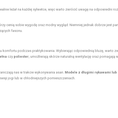
ealnie leżał na każdej sylwetce, więc warto zwrócić uwagę na odpowiedni ro
tórzy cenią sobie wygodę oraz modny wygląd. Niemniej jednak dobrze jest pa
zących fasonu.
u komfortu podczas praktykowania. Wybierając odpowiednią bluzę, warto z
ełna
czy
poliester
, umożliwiają skórze naturalną wentylację oraz pomagają 
raniczają nas w trakcie wykonywania asan.
Modele z długimi rękawami lub
sesji jogi lub w chłodniejszych pomieszczeniach.