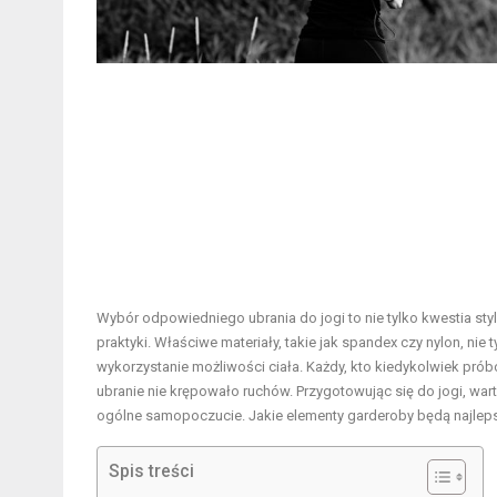
Wybór odpowiedniego ubrania do jogi to nie tylko kwestia st
praktyki. Właściwe materiały, takie jak spandex czy nylon, ni
wykorzystanie możliwości ciała. Każdy, kto kiedykolwiek pró
ubranie nie krępowało ruchów. Przygotowując się do jogi, wa
ogólne samopoczucie. Jakie elementy garderoby będą najlep
Spis treści