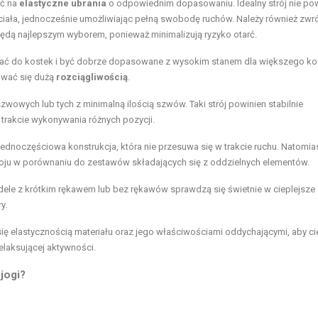
ić na
elastyczne ubrania
o odpowiednim dopasowaniu. Idealny strój nie po
do ciała, jednocześnie umożliwiając pełną swobodę ruchów. Należy również zwr
ędą najlepszym wyborem, ponieważ minimalizują ryzyko otarć.
gać do kostek i być dobrze dopasowane z wysokim stanem dla większego k
ować się dużą
rozciągliwością
.
wowych lub tych z minimalną ilością szwów. Taki strój powinien stabilnie
 trakcie wykonywania różnych pozycji.
 jednoczęściowa konstrukcja, która nie przesuwa się w trakcie ruchu. Natomi
oju w porównaniu do zestawów składających się z oddzielnych elementów.
dele z krótkim rękawem lub bez rękawów sprawdzą się świetnie w cieplejsze 
y.
się elastycznością materiału oraz jego właściwościami oddychającymi, aby c
elaksującej aktywności.
jogi?