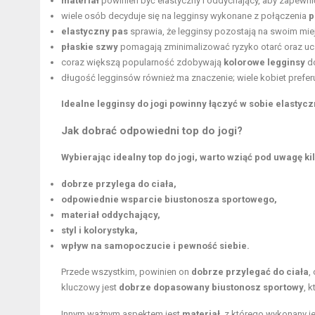
materiał
powinien być elastyczny i oddychający, aby zapew
wiele osób decyduje się na legginsy wykonane z połączenia
p
elastyczny pas
sprawia, że legginsy pozostają na swoim mie
płaskie szwy
pomagają zminimalizować ryzyko otarć oraz uc
coraz większą popularność zdobywają
kolorowe legginsy
do
długość legginsów również ma znaczenie; wiele
kobiet
prefer
Idealne legginsy do jogi powinny łączyć w sobie elastyc
Jak dobrać odpowiedni top do jogi?
Wybierając idealny top do jogi, warto wziąć pod uwagę ki
dobrze przylega do ciała,
odpowiednie wsparcie biustonosza sportowego,
materiał oddychający,
styl i kolorystyka,
wpływ na samopoczucie i pewność siebie.
Przede wszystkim, powinien on
dobrze przylegać do ciała
,
kluczowy jest
dobrze dopasowany biustonosz sportowy
, 
Innym ważnym aspektem jest
materiał
, z którego wykonany je