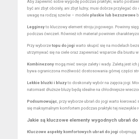
Aby zapewnić sobie wygodę podczas praktyki, warto postaw
być ani zbyt obcisły, ani zbyt luźny; musi dobrze przylegać 
uwagę na rodzaj szwów – modele
płaskie lub bezszwowe
b
Legginsy
to kluczowy element stroju jogowego. Powinny się
podczas ćwiczeń. Również ich materiał powinien charakteryz
Przy wyborze
topu do jogi
warto skupić się na modelach bezsz
utrzymywać się na ciele oraz zapewniać wsparcie dla biustu w
Kombinezony
mogą mieć swoje zalety i wady. Zaletą jest ich
bywa ograniczona możliwość dostosowania górnej części str
Lekkie bluzki i bluzy
to doskonały wybór na zajęcia jogi. Mo
natomiast dłuższe bluzy będą idealne na chłodniejsze wieczor
Podsumowując
, przy wyborze ubrań do jogi warto kierować 
się maksymalnym komfortem podczas praktyki tej niezwykle r
Jakie są kluczowe elementy wygodnych ubrań do 
Kluczowe aspekty komfortowych ubrań do jogi
obejmują: