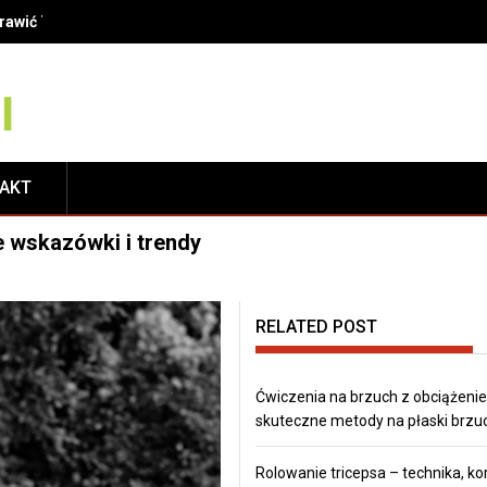
oprawić Twój uśmiech?
TAKT
e wskazówki i trendy
RELATED POST
Ćwiczenia na brzuch z obciążeni
skuteczne metody na płaski brzu
Rolowanie tricepsa – technika, kor