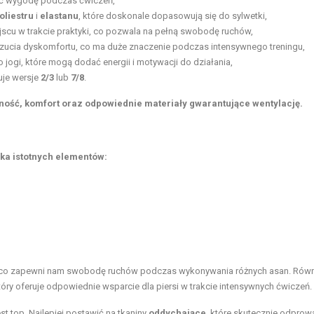
nić wygodę podczas ćwiczeń,
oliestru
i
elastanu
, które doskonale dopasowują się do sylwetki,
jscu w trakcie praktyki, co pozwala na pełną swobodę ruchów,
zucia dyskomfortu, co ma duże znaczenie podczas intensywnego treningu,
 jogi, które mogą dodać energii i motywacji do działania,
uje wersje
2/3
lub
7/8
.
zność, komfort oraz odpowiednie materiały gwarantujące wentylację.
lka istotnych elementów:
 co zapewni nam swobodę ruchów podczas wykonywania różnych asan. Równ
który oferuje odpowiednie wsparcie dla piersi w trakcie intensywnych ćwiczeń.
st top. Najlepiej postawić na tkaniny
oddychające
, które skutecznie odprow