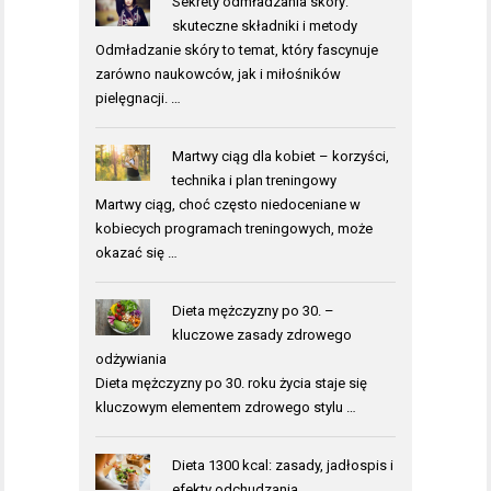
Sekrety odmładzania skóry:
skuteczne składniki i metody
Odmładzanie skóry to temat, który fascynuje
zarówno naukowców, jak i miłośników
pielęgnacji. …
Martwy ciąg dla kobiet – korzyści,
technika i plan treningowy
Martwy ciąg, choć często niedoceniane w
kobiecych programach treningowych, może
okazać się …
Dieta mężczyzny po 30. –
kluczowe zasady zdrowego
odżywiania
Dieta mężczyzny po 30. roku życia staje się
kluczowym elementem zdrowego stylu …
Dieta 1300 kcal: zasady, jadłospis i
efekty odchudzania