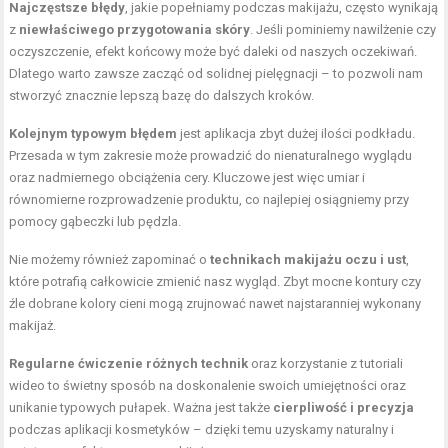
Najczęstsze błędy
, jakie popełniamy podczas makijażu, często wynikają
z
niewłaściwego przygotowania skóry
. Jeśli pominiemy nawilżenie czy
oczyszczenie, efekt końcowy może być daleki od naszych oczekiwań.
Dlatego warto zawsze zacząć od solidnej pielęgnacji – to pozwoli nam
stworzyć znacznie lepszą bazę do dalszych kroków.
Kolejnym typowym błędem
jest aplikacja zbyt dużej ilości podkładu.
Przesada w tym zakresie może prowadzić do nienaturalnego wyglądu
oraz nadmiernego obciążenia cery. Kluczowe jest więc umiar i
równomierne rozprowadzenie produktu, co najlepiej osiągniemy przy
pomocy gąbeczki lub pędzla.
Nie możemy również zapominać o
technikach makijażu oczu i ust
,
które potrafią całkowicie zmienić nasz wygląd. Zbyt mocne kontury czy
źle dobrane kolory cieni mogą zrujnować nawet najstaranniej wykonany
makijaż.
Regularne ćwiczenie różnych technik
oraz korzystanie z tutoriali
wideo to świetny sposób na doskonalenie swoich umiejętności oraz
unikanie typowych pułapek. Ważna jest także
cierpliwość i precyzja
podczas aplikacji kosmetyków – dzięki temu uzyskamy naturalny i