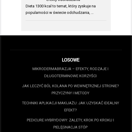
Dieta 1300 kcal to temat, który zyskuje na
popularności w świecie odchudzania, …
LOSOWE
MIKRODERMABRAZJA – EFEKTY, RODZAJE I
DŁUGOTERMINOWE KORZYŚCI
JAK LECZYĆ BÓL KOLANA PO WEWNĘTRZNEJ STRONIE?
PRZYCZYNY I METODY
TECHNIKI APLIKACJI MAKIJAŻU: JAK UZYSKAĆ IDEALNY
EFEKT?
PEDICURE HYBRYDOWY: ZALETY, KROK PO KROKU I
PIELĘGNACJA STÓP