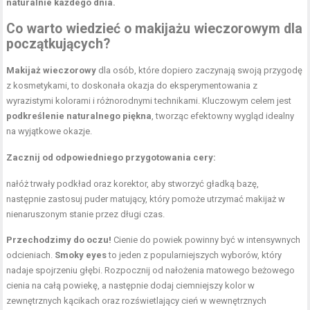
naturalnie każdego dnia.
Co warto wiedzieć o makijażu wieczorowym dla
początkujących?
Makijaż wieczorowy
dla osób, które dopiero zaczynają swoją przygodę
z kosmetykami, to doskonała okazja do eksperymentowania z
wyrazistymi kolorami i różnorodnymi technikami. Kluczowym celem jest
podkreślenie naturalnego piękna
, tworząc efektowny wygląd idealny
na wyjątkowe okazje.
Zacznij od odpowiedniego przygotowania cery:
nałóż trwały podkład oraz korektor, aby stworzyć gładką bazę,
następnie zastosuj puder matujący, który pomoże utrzymać makijaż w
nienaruszonym stanie przez długi czas.
Przechodzimy do oczu!
Cienie do powiek powinny być w intensywnych
odcieniach.
Smoky eyes
to jeden z popularniejszych wyborów, który
nadaje spojrzeniu głębi. Rozpocznij od nałożenia matowego beżowego
cienia na całą powiekę, a następnie dodaj ciemniejszy kolor w
zewnętrznych kącikach oraz rozświetlający cień w wewnętrznych