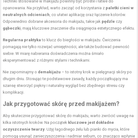
Techniki stosowane w makijażu powinny być proste i łatwe do
opanowania. Na przykład, warto zacząć od korzystania z
paletki cieni w
neutralnych odcieniach
, co ułatwi aplikację oraz łączenie kolorów.
Odpowiednio dobrane akcesoria do makijażu, takie jak
pędzle
czy
gąbeczki
, mają kluczowe znaczenie dla osiągnięcia estetycznego efektu.
Regularna praktyka
to klucz do biegłości w makijażu. Ćwiczenia
pomagają nie tylko rozwijać umiejętności, ale także budować pewność
siebie. W miarę nabierania doświadczenia można śmiało
eksperymentować z różnymi stylami i technikami.
Nie zapominajmy o
demakijażu
– to istotny krok w pielęgnacji skóry po
długim dniu. Stosując te podstawowe zasady, każdy początkujący ma
szansę stworzyć piękny i naturalny wygląd bez zbędnego stresu czy
komplikacji.
Jak przygotować skórę przed makijażem?
Aby skutecznie przygotować skórę do makijażu, warto zwrócić uwagę na
kilka istotnych kroków. Na początek
kluczowe jest dokładne
oczyszczenie twarzy
. Użyj łagodnego żelu lub pianki do mycia, które
pomogą usunąć zanieczyszczenia i
nadmiar sebum
, co znacząco wpłynie