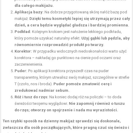
dla całego makijażu.
Aplikacja bazy:
Na dobrze przygotowaną skórę nałóż bazę pod
makijaż.
Dzięki temu kosmetyki lepiej się utrzymają przez cały
dzień, a cera będzie wyglądać gładsza i bardziej promienna.
Podkład:
Kolejnym krokiem jest nałożenie lekkiego podkładu,
który pomoże uzyskać naturalny efekt.
Użyj gąbki lub pędzla, aby
równomiernie rozprowadzić produkt po twarzy.
Korektor:
W przypadku widocznych niedoskonałości warto użyć
korektora – nakładaj go punktowo na cienie pod oczami oraz
zaczerwienienia.
Puder:
Po aplikacji korektora przyszedł czas na puder
transparentny, którym utrwalisz swój makijaż, szczególnie w strefie
T (czoło, nos i broda).
Puder pomoże zmatowić cerę i
zredukować nadmiar sebum.
Róż i tusz do rzęs:
Na koniec dodaj róż na policzki – to doda
świeżości twojemu wyglądowi.
Nie zapomnij również o tuszu
do rzęs; otworzy on spojrzenie i nada mu wyrazistości.
Ten szybki sposób na
dzienny makijaż
sprawdzi się doskonale,
zwłaszcza dla osób początkujących, które pragną czuć się świeżo i