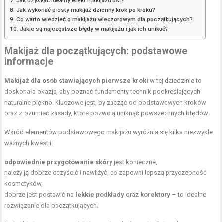
Jak uzyskać idealny efekt makijażu ust?
Jak wykonać prosty makijaż dzienny krok po kroku?
Co warto wiedzieć o makijażu wieczorowym dla początkujących?
Jakie są najczęstsze błędy w makijażu i jak ich unikać?
Makijaż dla początkujących: podstawowe
informacje
Makijaż dla osób stawiających pierwsze kroki
w tej dziedzinie to
doskonała okazja, aby poznać fundamenty technik podkreślających
naturalne piękno. Kluczowe jest, by zacząć od podstawowych kroków
oraz zrozumieć zasady, które pozwolą uniknąć powszechnych błędów.
Wśród elementów podstawowego makijażu wyróżnia się kilka niezwykle
ważnych kwestii:
odpowiednie przygotowanie skóry
jest konieczne,
należy ją dobrze oczyścić i nawilżyć, co zapewni lepszą przyczepność
kosmetyków,
dobrze jest postawić na
lekkie podkłady
oraz
korektory
– to idealne
rozwiązanie dla początkujących.