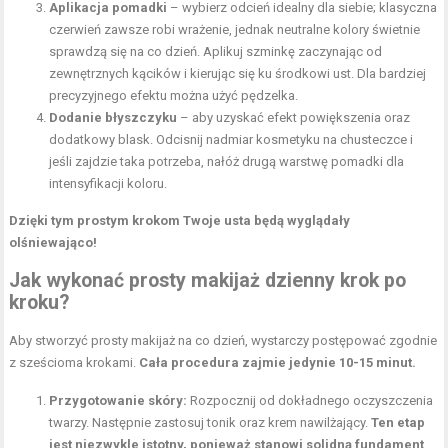
Aplikacja pomadki
– wybierz odcień idealny dla siebie; klasyczna
czerwień zawsze robi wrażenie, jednak neutralne kolory świetnie
sprawdzą się na co dzień. Aplikuj szminkę zaczynając od
zewnętrznych kącików i kierując się ku środkowi ust. Dla bardziej
precyzyjnego efektu można użyć pędzelka.
Dodanie błyszczyku
– aby uzyskać efekt powiększenia oraz
dodatkowy blask. Odcisnij nadmiar kosmetyku na chusteczce i
jeśli zajdzie taka potrzeba, nałóż drugą warstwę pomadki dla
intensyfikacji koloru.
Dzięki tym prostym krokom Twoje usta będą wyglądały
olśniewająco!
Jak wykonać prosty makijaż dzienny krok po
kroku?
Aby stworzyć prosty makijaż na co dzień, wystarczy postępować zgodnie
z sześcioma krokami.
Cała procedura zajmie jedynie 10-15 minut.
Przygotowanie skóry:
Rozpocznij od dokładnego oczyszczenia
twarzy. Następnie zastosuj tonik oraz krem nawilżający.
Ten etap
jest niezwykle istotny, ponieważ stanowi solidną fundament