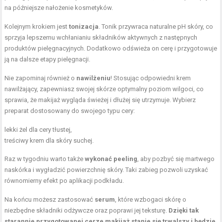
na późniejsze nałożenie kosmetyków.
Kolejnym krokiem jest
tonizacja
. Tonik przywraca naturalne pH skóry, co
sprzyja lepszemu wchłanianiu składników aktywnych z następnych
produktów pielęgnacyjnych. Dodatkowo odświeża on cerę i przygotowuje
ją na dalsze etapy pielęgnacji.
Nie zapominaj również o
nawilżeniu
! Stosując odpowiedni krem
nawilżający, zapewniasz swojej skórze optymalny poziom wilgoci, co
sprawia, że makijaż wygląda świeżej i dłużej się utrzymuje. Wybierz
preparat dostosowany do swojego typu cery:
lekki żel dla cery tłustej,
treściwy krem dla skóry suchej.
Raz w tygodniu warto także
wykonać peeling
, aby pozbyć się martwego
naskórka i wygładzić powierzchnię skóry. Taki zabieg pozwoli uzyskać
równomierny efekt po aplikacji podkładu.
Na końcu możesz zastosować
serum
, które wzbogaci skórę o
niezbędne składniki odżywcze oraz poprawi jej teksturę.
Dzięki tak
starannie przygotowanej cerze makijaż stanie się trwalszy i będzie