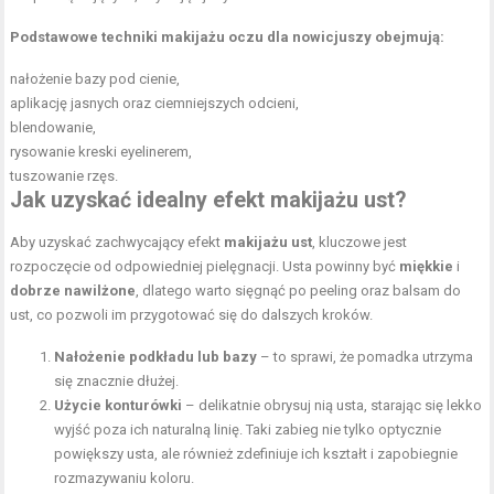
Podstawowe techniki makijażu oczu dla nowicjuszy obejmują:
nałożenie bazy pod cienie,
aplikację jasnych oraz ciemniejszych odcieni,
blendowanie,
rysowanie kreski eyelinerem,
tuszowanie rzęs.
Jak uzyskać idealny efekt makijażu ust?
Aby uzyskać zachwycający efekt
makijażu ust
, kluczowe jest
rozpoczęcie od odpowiedniej pielęgnacji. Usta powinny być
miękkie
i
dobrze nawilżone
, dlatego warto sięgnąć po peeling oraz balsam do
ust, co pozwoli im przygotować się do dalszych kroków.
Nałożenie podkładu lub bazy
– to sprawi, że pomadka utrzyma
się znacznie dłużej.
Użycie konturówki
– delikatnie obrysuj nią usta, starając się lekko
wyjść poza ich naturalną linię. Taki zabieg nie tylko optycznie
powiększy usta, ale również zdefiniuje ich kształt i zapobiegnie
rozmazywaniu koloru.