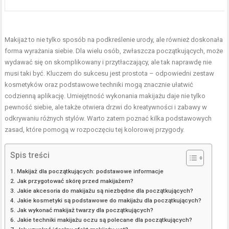
Makijaż to nie tylko sposób na podkreślenie urody, ale również doskonała
forma wyrażania siebie. Dla wielu osób, zwłaszcza początkujących, może
wydawać się on skomplikowany i przytłaczający, ale tak naprawdę nie
musi taki być. Kluczem do sukcesu jest prostota – odpowiedni zestaw
kosmetyków oraz podstawowe techniki mogą znacznie ułatwić
codzienną aplikację. Umiejętność wykonania makijażu daje nie tylko
pewność siebie, ale także otwiera drzwi do kreatywności i zabawy w
odkrywaniu różnych stylów. Warto zatem poznać kilka podstawowych
zasad, które pomogą w rozpoczęciu tej kolorowej przygody.
Spis treści
Makijaż dla początkujących: podstawowe informacje
Jak przygotować skórę przed makijażem?
Jakie akcesoria do makijażu są niezbędne dla początkujących?
Jakie kosmetyki są podstawowe do makijażu dla początkujących?
Jak wykonać makijaż twarzy dla początkujących?
Jakie techniki makijażu oczu są polecane dla początkujących?