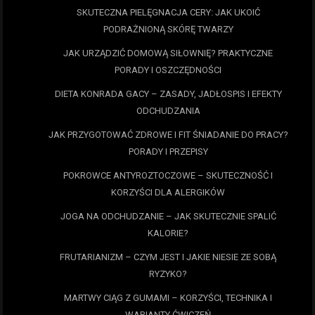
SKUTECZNA PIELĘGNACJA CERY: JAK UKOIĆ
PODRAŻNIONĄ SKÓRĘ TWARZY
JAK URZĄDZIĆ DOMOWĄ SIŁOWNIĘ? PRAKTYCZNE
PORADY I OSZCZĘDNOŚCI
DIETA KONRADA GACY – ZASADY, JADŁOSPIS I EFEKTY
ODCHUDZANIA
JAK PRZYGOTOWAĆ ZDROWE I FIT ŚNIADANIE DO PRACY?
PORADY I PRZEPISY
POKROWCE ANTYROZTOCZOWE – SKUTECZNOŚĆ I
KORZYŚCI DLA ALERGIKÓW
JOGA NA ODCHUDZANIE – JAK SKUTECZNIE SPALIĆ
KALORIE?
FRUTARIANIZM – CZYM JEST I JAKIE NIESIE ZE SOBĄ
RYZYKO?
MARTWY CIĄG Z GUMAMI – KORZYŚCI, TECHNIKA I
WARIANTY ĆWICZEŃ