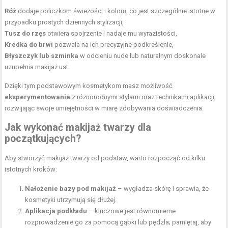
Róż
dodaje policzkom świeżości i koloru, co jest szczególnie istotne w
przypadku prostych dziennych stylizacji,
Tusz do rzęs
otwiera spojrzenie i nadaje mu wyrazistości,
Kredka do brwi
pozwala na ich precyzyjne podkreślenie,
Błyszczyk lub szminka
w odcieniu nude lub naturalnym doskonale
uzupełnia makijaż ust.
Dzięki tym podstawowym kosmetykom masz możliwość
eksperymentowania
z różnorodnymi stylami oraz technikami aplikacji,
rozwijając swoje umiejętności w miarę zdobywania doświadczenia.
Jak wykonać makijaż
twarzy dla
początkujących?
Aby stworzyć makijaż twarzy od podstaw, warto rozpocząć od kilku
istotnych kroków:
Nałożenie bazy pod makijaż
– wygładza skórę i sprawia, że
kosmetyki utrzymują się dłużej.
Aplikacja podkładu
– kluczowe jest równomierne
rozprowadzenie go za pomocą gąbki lub pędzla; pamiętaj, aby