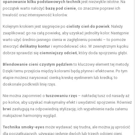
opanowanie kilku podstawowych technik
jest niezwykle istotne. Na
początek warto nałożyć
bazę pod cienie
, co znacznie poprawi ich
trwałość oraz intensywność kolorów.
Kolejnym krokiem jest sięgnięcie po
cielisty cień do powiek
. Należy
zaaplikować go na całą powiekę, aby uzyskać jednolity kolor. Następnie
warto użyć średnio-jasnego cienia w zagłębieniu powieki – to pomoże
stworzyć
delikatny kontur
i wymodelować oko. W zewnętrznym kąciku
dobrze sprawdzi się
ciemniejszy odcień
, który doda spojrzeniu głębi.
Blendowanie cieni czystym pędzlem
to kluczowy element tej metody.
Dzięki temu przejścia między kolorami będą płynne i efektowne. Po tym
etapie możesz narysować cienką kreskę eyelinerem lub kredką; to
doskonale podkreśli linię rzęs.
Nie można zapomnieć o
tuszowaniu rzęs
– nakładaj tusz od nasady aż
po końce, aby uzyskać maksymalny efekt i uwydatnić spojrzenie. Również
brwi
zasługują na odpowiednią stylizację; ich wypełnienie nada całemu
makijażowi harmonijny wygląd.
Technika smoky-eyes
może wydawać się trudna, ale można ją uprościć
dla początkujących, używając jedynie dwóch lub trzech odcieni cieni.