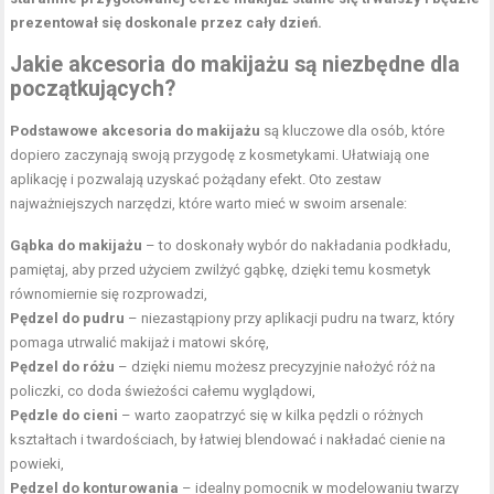
prezentował się doskonale przez cały dzień.
Jakie akcesoria do makijażu są niezbędne dla
początkujących?
Podstawowe akcesoria do makijażu
są kluczowe dla osób, które
dopiero zaczynają swoją przygodę z kosmetykami. Ułatwiają one
aplikację i pozwalają uzyskać pożądany efekt. Oto zestaw
najważniejszych narzędzi, które warto mieć w swoim arsenale:
Gąbka do makijażu
– to doskonały wybór do nakładania podkładu,
pamiętaj, aby przed użyciem zwilżyć gąbkę, dzięki temu kosmetyk
równomiernie się rozprowadzi,
Pędzel do pudru
– niezastąpiony przy aplikacji pudru na twarz, który
pomaga utrwalić makijaż i matowi skórę,
Pędzel do różu
– dzięki niemu możesz precyzyjnie nałożyć róż na
policzki, co doda świeżości całemu wyglądowi,
Pędzle do cieni
– warto zaopatrzyć się w kilka pędzli o różnych
kształtach i twardościach, by łatwiej blendować i nakładać cienie na
powieki,
Pędzel do konturowania
– idealny pomocnik w modelowaniu twarzy