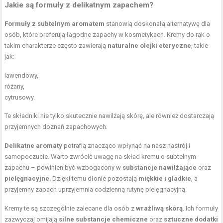
Jakie są formuły z delikatnym zapachem?
Formuły z subtelnym aromatem
stanowią doskonałą alternatywę dla
osób, które preferują łagodne zapachy w kosmetykach. Kremy do rąk o
takim charakterze często zawierają
naturalne olejki eteryczne
, takie
jak:
lawendowy,
różany,
cytrusowy.
Te składniki nie tylko skutecznie nawilżają skórę, ale również dostarczają
przyjemnych doznań zapachowych.
Delikatne aromaty
potrafią znacząco wpłynąć na nasz nastrój i
samopoczucie. Warto zwrócić uwagę na skład kremu o subtelnym
zapachu – powinien być wzbogacony w
substancje nawilżające
oraz
pielęgnacyjne
. Dzięki temu dłonie pozostają
miękkie i gładkie
, a
przyjemny zapach uprzyjemnia codzienną rutynę pielęgnacyjną.
Kremy te są szczególnie zalecane dla osób z
wrażliwą skórą
. Ich formuły
zazwyczaj omijają
silne substancje chemiczne
oraz
sztuczne dodatki