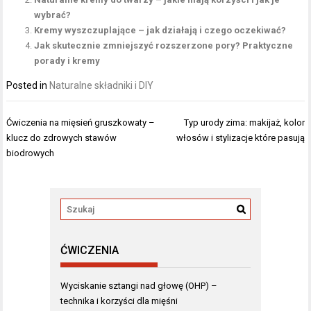
wybrać?
Kremy wyszczuplające – jak działają i czego oczekiwać?
Jak skutecznie zmniejszyć rozszerzone pory? Praktyczne
porady i kremy
Posted in
Naturalne składniki i DIY
Nawigacja
Ćwiczenia na mięsień gruszkowaty –
Typ urody zima: makijaż, kolor
wpisu
klucz do zdrowych stawów
włosów i stylizacje które pasują
biodrowych
ĆWICZENIA
Wyciskanie sztangi nad głowę (OHP) –
technika i korzyści dla mięśni