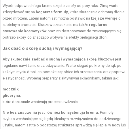
Wybór odpowiedniego kremu często zależy od pory roku. Zimą warto
zdecydować się na
bogatsze formuły
, które skutecznie ochronią dłonie
przed mrozem. Latem natomiast można postawić na
lżejsze wersje
o
subtelnym aromacie. Kluczowe znaczenie ma także
regularne
stosowanie kosmetyków
oraz ich dostosowanie do zmieniających się
potrzeb skóry, co znacząco wpływa na efekty pielęgnacji dłoni.
Jak dbać o
skórę suchą
i wymagającą?
Aby skutecznie zadbać o suchą i wymagającą skórę
, kluczowe jest
regularne nawilżanie oraz odżywianie. Warto sięgać po kremy do rąk po
każdym myciu dłoni, co pomoże zapobiec ich przesuszeniu oraz poprawi
elastyczność. Wybieraj preparaty z aktywnymi składnikami, takimi jak:
mocznik
,
gliceryna
,
które doskonale wspierają proces nawilżania.
Nie bez znaczenia jest również konsystencja kremu.
Formuły
szybko wchłaniające się będą idealnym rozwiązaniem do codziennego
użytku, natomiast te o bogatszej strukturze sprawdzą się lepiej w nocy lub