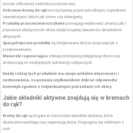
proces odbudowy naskórka podczas snu,
Ochronne kremy do rąk
tworzą barierę przed szkodliwymi czynnikami
zewnętrznymi, takimi jak zimno czy detergenty,
Produkty przeciwzmarszczkowe
pomagają redukować zmarszczki i
poprawiać elastyczność skóry dzięki bogatej zawartości składników
aktywnych.
Specjalistyczne produkty
są dedykowane skórze atopowej lub z
przebarwieniami,
Maseczki regenerujące
oferują intensywną pielęgnację dłoni oraz
dostarczają im niezbędnych substancji odżywczych.
Każdy rodzaj tych produktów ma swoje unikalne właściwości i
zastosowania, co pozwala użytkownikom dobrać odpowiedni
kosmetyk zgodnie z indywidualnymi potrzebami ich skóry.
Jakie składniki aktywne znajdują się w kremach
do rąk?
Kremy do rąk
są bogate w różnorodne składniki aktywne, które
skutecznie nawilżają oraz regenerują skórę. Przyjrzyjmy się niektórym z
nich: