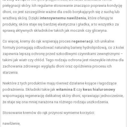
pielęgnacji skóry. Ich regularne stosowanie znacząco poprawia kondycję
dłoni, co jest szczególnie ważne dla osób borykających się z suchą lub
wrażliwą skórą. Dzięki
intensywnemu nawilżeniu
, które oferują te
produkty, skóra staje się bardziej elastyczna i gładka, a to wszystko za
sprawą aktywnych składników takich jak mocznik czy gliceryna.
Co więcej, kremy do rąk wspierają proces
regeneracji
. Ich unikalne
formuły pomagają odbudować naturalną barierę hydrolipidową, co z kolei
zapewnia lepszą ochronę przed szkodliwymi czynnikami zewnętrznymi –
takimi jak wiatr czy chłód. Tego rodzaju ochrona jest niezwykle istotna dla
zachowania zdrowego wyglądu dłoni oraz opóźnienia procesu ich
starzenia.
Niektóre z tych produktów mają również działanie kojące i łagodzące
podrażnienia. Składniki takie jak
witamina E
czy
kwas hialuronowy
wspomagają regenerację delikatnej skóry dłoni, sprawiając jednocześnie,
że staje się ona mniej narażona na różnego rodzaju uszkodzenia.
Stosowanie kremów do rąk przynosi wymierne korzyści:
nawilżenie,