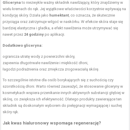
Gliceryna
to niezwykle ważny składnik nawilżający, który znajdziemy w
wielu kremach do rąk. Jej wyjątkowe właściwości korzystnie wpływają na
kondycję skóry. Działa jako
humektant
, co oznacza, że skutecznie
przyciąga oraz zatrzymuje wilgoć w naskórku. W efekcie skóra staje się
bardziej elastyczna i gładka, a efekt nawilżenia może utrzymywać się
nawet przez
24 godziny
po aplikacji.
Dodatkowo gliceryna:
ogranicza utratę wody z powierzchni skóry,
zapewnia długotrwałe nawilżenie i miękkość dłoni,
łagodzi podrażnienia oraz zmiękcza zrogowaciałą skórę.
To szczególnie istotne dla osób borykających się z suchością czy
szorstkością dłoni. Warto również zauważyć, że stosowanie gliceryny w
kosmetykach wspiera przenikanie innych aktywnych substancji głębiej w
skórę, co zwiększa ich efektywność. Dlatego produkty zawierające ten
składnik są doskonałym wyborem do pielęgnacji wymagającej i suchej
skóry rąk.
Jak kwas hialuronowy wspomaga regenerację?