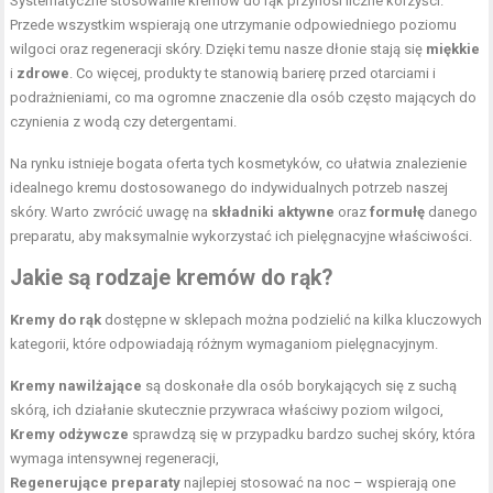
Systematyczne stosowanie kremów do rąk przynosi liczne korzyści.
Przede wszystkim wspierają one utrzymanie odpowiedniego poziomu
wilgoci oraz regeneracji skóry. Dzięki temu nasze dłonie stają się
miękkie
i
zdrowe
. Co więcej, produkty te stanowią barierę przed otarciami i
podrażnieniami, co ma ogromne znaczenie dla osób często mających do
czynienia z wodą czy detergentami.
Na rynku istnieje bogata oferta tych kosmetyków, co ułatwia znalezienie
idealnego kremu dostosowanego do indywidualnych potrzeb naszej
skóry. Warto zwrócić uwagę na
składniki aktywne
oraz
formułę
danego
preparatu, aby maksymalnie wykorzystać ich pielęgnacyjne właściwości.
Jakie są rodzaje kremów do rąk?
Kremy do rąk
dostępne w sklepach można podzielić na kilka kluczowych
kategorii, które odpowiadają różnym wymaganiom pielęgnacyjnym.
Kremy nawilżające
są doskonałe dla osób borykających się z suchą
skórą, ich działanie skutecznie przywraca właściwy poziom wilgoci,
Kremy odżywcze
sprawdzą się w przypadku bardzo suchej skóry, która
wymaga intensywnej regeneracji,
Regenerujące preparaty
najlepiej stosować na noc – wspierają one