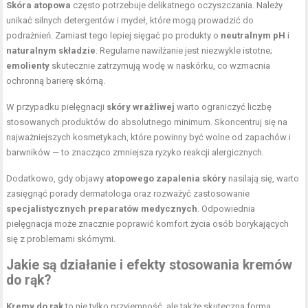
Skóra atopowa
często potrzebuje delikatnego oczyszczania. Należy
unikać silnych detergentów i mydeł, które mogą prowadzić do
podrażnień. Zamiast tego lepiej sięgać po produkty o
neutralnym pH
i
naturalnym składzie
. Regularne nawilżanie jest niezwykle istotne;
emolienty
skutecznie zatrzymują wodę w naskórku, co wzmacnia
ochronną barierę skórną.
W przypadku pielęgnacji
skóry wrażliwej
warto ograniczyć liczbę
stosowanych produktów do absolutnego minimum. Skoncentruj się na
najważniejszych kosmetykach, które powinny być wolne od zapachów i
barwników — to znacząco zmniejsza ryzyko reakcji alergicznych.
Dodatkowo, gdy objawy
atopowego zapalenia skóry
nasilają się, warto
zasięgnąć porady dermatologa oraz rozważyć zastosowanie
specjalistycznych preparatów medycznych
. Odpowiednia
pielęgnacja może znacznie poprawić komfort życia osób borykających
się z problemami skórnymi.
Jakie są działanie i efekty stosowania kremów
do rąk?
Kremy do rąk
to nie tylko przyjemność, ale także skuteczna forma