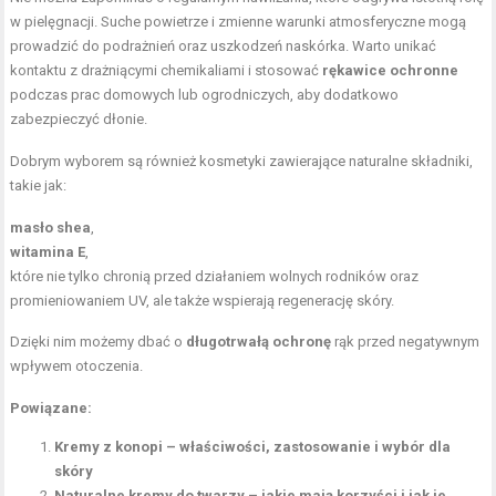
w pielęgnacji. Suche powietrze i zmienne warunki atmosferyczne mogą
prowadzić do podrażnień oraz uszkodzeń naskórka. Warto unikać
kontaktu z drażniącymi chemikaliami i stosować
rękawice ochronne
podczas prac domowych lub ogrodniczych, aby dodatkowo
zabezpieczyć dłonie.
Dobrym wyborem są również kosmetyki zawierające naturalne składniki,
takie jak:
masło shea
,
witamina E
,
które nie tylko chronią przed działaniem wolnych rodników oraz
promieniowaniem UV, ale także wspierają regenerację skóry.
Dzięki nim możemy dbać o
długotrwałą ochronę
rąk przed negatywnym
wpływem otoczenia.
Powiązane:
Kremy z konopi – właściwości, zastosowanie i wybór dla
skóry
Naturalne kremy do twarzy – jakie mają korzyści i jak je