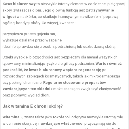
Kwas hialuronowy
to niezwykle istotny element w codziennej pielęgnacji
skóry, zwłaszcza dłoni. Jego główną funkcją jest
zatrzymywanie
wilgoci
w naskórku, co skutkuje intensywnym nawilżeniem i poprawą
ogólnej kondycji skóry. Co więcej, kwas ten:
przyspiesza proces gojenia ran,
wykazuje działanie przeciwzapalne,
idealnie sprawdza się u osób z podrażnioną lub uszkodzoną skórą.
Dzięki wysokiej biozgodności jest bezpieczny dla niemal wszystkich
typów cery, minimalizując ryzyko alergii czy podrażnień.
Warto również
podkreślić, że kwas hialuronowy wspiera regenerację
po
różnorodnych zabiegach kosmetycznych, takich jak mikrodermabrazja
czy peelingi chemiczne.
Regularne stosowanie preparatów
zawierających ten składnik
może znacząco zwiększyć elastyczność
oraz poprawić wygląd dłoni.
Jak witamina E chroni skórę?
Witamina E
, znana także jako
tokoferol
, odgrywa niezwykle istotną rolę
w ochronie skóry. Jej
nawilżające właściwości
przyczyniają się do