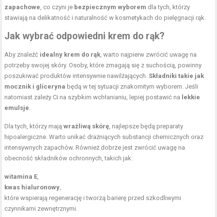
zapachowe
, co czyni je
bezpiecznym wyborem
dla tych, którzy
stawiają na delikatność i naturalność w kosmetykach do pielęgnacji rąk.
Jak wybrać odpowiedni krem do rąk?
Aby znaleźć
idealny krem do rąk
, warto najpierw zwrócić uwagę na
potrzeby swojej skóry. Osoby, które zmagają się z suchością, powinny
poszukiwać produktów intensywnie nawilżających.
Składniki takie jak
mocznik i gliceryna
będą w tej sytuacji znakomitym wyborem. Jeśli
natomiast zależy Ci na szybkim wchłanianiu, lepiej postawić na
lekkie
emulsje
.
Dla tych, którzy mają
wrażliwą skórę
, najlepsze będą
preparaty
hipoalergiczne
. Warto unikać drażniących substancji chemicznych oraz
intensywnych zapachów. Również dobrze jest zwrócić uwagę na
obecność składników ochronnych, takich jak:
witamina E
,
kwas hialuronowy
,
które wspierają regenerację i tworzą barierę przed szkodliwymi
czynnikami zewnętrznymi.