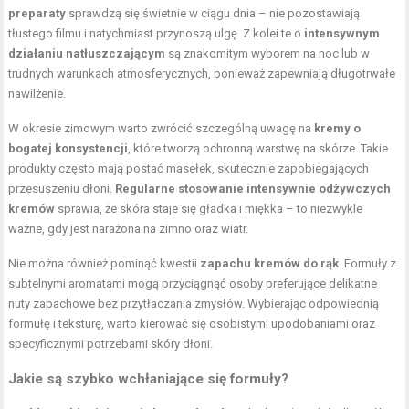
preparaty
sprawdzą się świetnie w ciągu dnia – nie pozostawiają
tłustego filmu i natychmiast przynoszą ulgę. Z kolei te o
intensywnym
działaniu natłuszczającym
są znakomitym wyborem na noc lub w
trudnych warunkach atmosferycznych, ponieważ zapewniają długotrwałe
nawilżenie.
W okresie zimowym warto zwrócić szczególną uwagę na
kremy o
bogatej konsystencji
, które tworzą ochronną warstwę na skórze. Takie
produkty często mają postać masełek, skutecznie zapobiegających
przesuszeniu dłoni.
Regularne stosowanie intensywnie odżywczych
kremów
sprawia, że skóra staje się gładka i miękka – to niezwykle
ważne, gdy jest narażona na zimno oraz wiatr.
Nie można również pominąć kwestii
zapachu kremów do rąk
. Formuły z
subtelnymi aromatami mogą przyciągnąć osoby preferujące delikatne
nuty zapachowe bez przytłaczania zmysłów. Wybierając odpowiednią
formułę i teksturę, warto kierować się osobistymi upodobaniami oraz
specyficznymi potrzebami skóry dłoni.
Jakie są szybko wchłaniające się formuły?