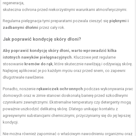
regeneracja,
skuteczna ochrona przed niekorzystnymi warunkami atmosferycznymi.
Regularna pielęgnacja tymi preparatami pozwala cieszyć się
pięknymi i
zadbanymi dłońmi
przez cały rok.
Jak poprawić kondycję skóry dłoni?
Aby poprawić kondycję skóry dłoni, warto wprowadzić kilka
istotnych nawyków pielęgnacyjnych.
Kluczowe jest regularne
stosowanie
kremów do rąk
, które skutecznie nawilżają i odżywiają skórę.
Najlepiej aplikować je po każdym myciu oraz przed snem, co zapewni
długotrwałe nawilżenie.
Ponadto, noszenie
rękawiczek ochronnych
podczas wykonywania prac
domowych oraz w zimie stanowi doskonałą barierę przed szkodliwymi
czynnikami zewnętrznymi. Ekstremalne temperatury czy detergenty mogą
poważnie uszkodzić delikatną skórę. Dlatego unikając kontaktu z
agresywnymi substancjami chemicznymi, przyczyniamy się do jej lepszej
kondycji.
Nie można również zapominać o właściwym nawodnieniu organizmu oraz