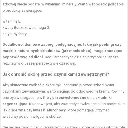
zdrowej diecie bogatej w
witaminy i minerały
. Warto wzbogacić jadłospis
o produkty zawierające:
witaminę E,
kwasy tłuszczowe omega-3,
antyoksydanty.
Dodatkowo,
domowe zabiegi pielęgnacyjne
, takie jak peelingi czy
maski z naturalnych składników (jak masło shea), mogą znacząco
poprawić wygląd dłoni.
Regularność tych działań przynosi najlepsze
rezultaty w dłuższej perspektywie czasowej.
Jak chronić skórę przed czynnikami zewnętrznymi?
Aby skutecznie zadbać o skórę rąk i ochronić ją przed szkodliwymi
czynnikami zewnętrznymi, warto sięgnąć po odpowiednie kremy. Powinny
one być wzbogacone w
filtry przeciwsłoneczne
oraz
składniki
regenerujące
. Kluczowe jest, aby zawierały nawilżające substancje takie
jak
gliceryna
czy
kwas hialuronowy
, które pomagają utrzymać
właściwy poziom wilgoci w skórze.
Nie można zapominać o regularnym nawilżaniu, które odgrywa istotną rolę