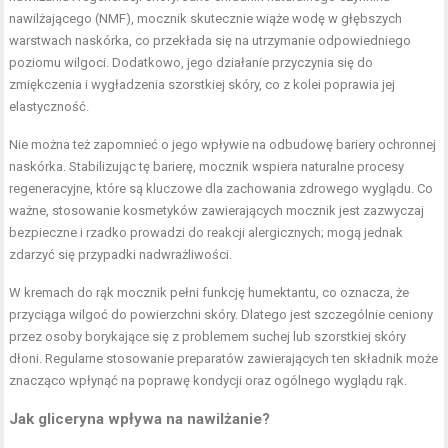
nawilżającego (NMF), mocznik skutecznie wiąże wodę w głębszych
warstwach naskórka, co przekłada się na utrzymanie odpowiedniego
poziomu wilgoci. Dodatkowo, jego działanie przyczynia się do
zmiękczenia i wygładzenia szorstkiej skóry, co z kolei poprawia jej
elastyczność.
Nie można też zapomnieć o jego wpływie na odbudowę bariery ochronnej
naskórka. Stabilizując tę barierę, mocznik wspiera naturalne procesy
regeneracyjne, które są kluczowe dla zachowania zdrowego wyglądu. Co
ważne, stosowanie kosmetyków zawierających mocznik jest zazwyczaj
bezpieczne i rzadko prowadzi do reakcji alergicznych; mogą jednak
zdarzyć się przypadki nadwrażliwości.
W kremach do rąk mocznik pełni funkcję humektantu, co oznacza, że
przyciąga wilgoć do powierzchni skóry. Dlatego jest szczególnie ceniony
przez osoby borykające się z problemem suchej lub szorstkiej skóry
dłoni. Regularne stosowanie preparatów zawierających ten składnik może
znacząco wpłynąć na poprawę kondycji oraz ogólnego wyglądu rąk.
Jak gliceryna wpływa na nawilżanie?