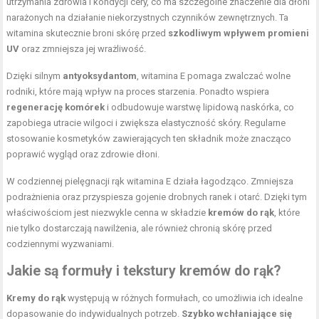
utrzymania zdrowia i kondycji cery, co ma szczególne znaczenie dla dłoni
narażonych na działanie niekorzystnych czynników zewnętrznych. Ta
witamina skutecznie broni skórę przed
szkodliwym wpływem promieni
UV
oraz zmniejsza jej wrażliwość.
Dzięki silnym
antyoksydantom
, witamina E pomaga zwalczać wolne
rodniki, które mają wpływ na proces starzenia. Ponadto wspiera
regenerację komórek
i odbudowuje warstwę lipidową naskórka, co
zapobiega utracie wilgoci i zwiększa elastyczność skóry. Regularne
stosowanie kosmetyków zawierających ten składnik może znacząco
poprawić wygląd oraz zdrowie dłoni.
W codziennej pielęgnacji rąk witamina E działa łagodząco. Zmniejsza
podrażnienia oraz przyspiesza gojenie drobnych ranek i otarć. Dzięki tym
właściwościom jest niezwykle cenna w składzie
kremów do rąk
, które
nie tylko dostarczają nawilżenia, ale również chronią skórę przed
codziennymi wyzwaniami.
Jakie są formuły i tekstury kremów do rąk?
Kremy do rąk
występują w różnych formułach, co umożliwia ich idealne
dopasowanie do indywidualnych potrzeb.
Szybko wchłaniające się