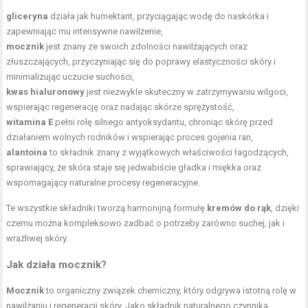
gliceryna
działa jak humektant, przyciągając wodę do naskórka i
zapewniając mu intensywne nawilżenie,
mocznik
jest znany ze swoich zdolności nawilżających oraz
złuszczających, przyczyniając się do poprawy elastyczności skóry i
minimalizując uczucie suchości,
kwas hialuronowy
jest niezwykle skuteczny w zatrzymywaniu wilgoci,
wspierając regenerację oraz nadając skórze sprężystość,
witamina E
pełni rolę silnego antyoksydantu, chroniąc skórę przed
działaniem wolnych rodników i wspierając proces gojenia ran,
alantoina
to składnik znany z wyjątkowych właściwości łagodzących,
sprawiający, że skóra staje się jedwabiście gładka i miękka oraz
wspomagający naturalne procesy regeneracyjne.
Te wszystkie składniki tworzą harmonijną formułę
kremów do rąk
, dzięki
czemu można kompleksowo zadbać o potrzeby zarówno suchej, jak i
wrażliwej skóry.
Jak działa mocznik?
Mocznik
to organiczny związek chemiczny, który odgrywa istotną rolę w
nawilżaniu i regeneracji skóry. Jako składnik naturalnego czynnika