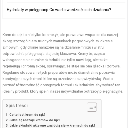
Hydrolaty w pielęgnacji: Co warto wiedzieć o ich działaniu?
Krem do rąk to nie tylko kosmetyk, ale prawdziwe wsparcie dla naszej
skóry, szczególnie w trudnych warunkach pogodowych. W okresie
zimowym, gdy dłonie narażone są na działanie mrozu i wiatru,
odpowiednia pielęgnacja staje się kluczowa. Kremy te, często
wzbogacone o naturalne składniki, nie tylko nawilżają, ale także
regenerują i chronią skórę, sprawiając, że staje się ona gładka i zdrowa.
Regularne stosowanie tych preparatów może diametralnie poprawić
kondycję naszych dłoni, które są przecież naszą wizytówką. Warto
poznać różnorodność dostępnych formuł i składników, aby wybrać ten
idealny produkt, który spełni nasze indywidualne potrzeby pielęgnacyjne.
Spis treści
Co to jest krem do rąk?
Jakie są rodzaje kremów do rąk?
Jakie składniki aktywne znajdują się w kremach do rąk?