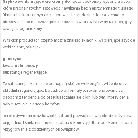
Szybko wchłaniające się kremy do rąk
to doskonały wybór dla osób,
które pragną natychmiastowego nawilżenia bez nieprzyjemnego tłustego
filmu. Ich lekka konsystencja sprawia, że są idealne do codziennego
stosowania, co ma szczególne znaczenie w pracy lub w sytuacjach, gdy
czas jest ograniczony.
W takich produktach często można znaleźć składniki wspierające szybkie
wchłanianie, takie jak:
gliceryna
,
kwas hialuronowy
,
substancje regenerujące.
Te substancje skutecznie pomagają skórze wchłonąć nawilżenie oraz
składniki regenerujące. Dodatkowo, formuły te rekomendowane są
osobom z tendencją do przetłuszczania się dłoni lub tym, którzy cenią
sobie uczucie lekkiego komfortu.
Ich efektywność oraz łatwość aplikacji pozwala na wielokrotne użycie w
ciągu dnia. Dzięki nim można zadbać o kondycję dłoni bez konieczności
rezygnowania z codziennych obowiązków.