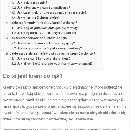
Jak działa mocznik?
Jak gliceryna wpływa na nawilżanie?
Jak kwas hialuronowy wspomaga regenerację?
Jak witamina E chroni skórę?
Jakie są formuły i tekstury kremów do rąk?
Jakie są szybko wchłaniające się formuły?
Jakie są formuły z delikatnym zapachem?
Jak wybrać odpowiedni krem do rąk?
Jak dbać o skórę suchą i wymagającą?
Jak pielęgnować skórę atopową i wrażliwą?
Jakie są działanie i efekty stosowania kremów do rąk?
Jak poprawić kondycję skóry dłoni?
Jak chronić skórę przed czynnikami zewnętrznymi?
Co to jest krem do rąk?
Kremy do rąk
to nieocenione produkty pielęgnacyjne, które skutecznie
chronią i nawilżają skórę dłoni. Ich kluczowa rola polega na dostarczaniu
potrzebnego
nawilżenia
, co staje się szczególnie ważne w
zimowych
miesiącach
, gdy nasze dłonie narażone są na szkodliwe działanie zimna
i wiatru. Wiele z tych preparatów opiera się na
naturalnych składnikach
,
dzięki czemu są zarówno bezpieczne, jak i efektywne.