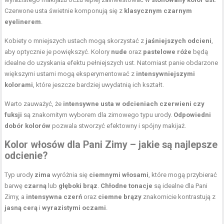
Czerwone usta świetnie komponują się z
klasycznym czarnym
eyelinerem
.
Kobiety o mniejszych ustach mogą skorzystać z
jaśniejszych odcieni
,
aby optycznie je powiększyć. Kolory
nude
oraz
pastelowe róże
będą
idealne do uzyskania efektu pełniejszych ust. Natomiast panie obdarzone
większymi ustami mogą eksperymentować z
intensywniejszymi
kolorami
, które jeszcze bardziej uwydatnią ich kształt.
Warto zauważyć, że
intensywne usta w odcieniach czerwieni czy
fuksji
są znakomitym wyborem dla zimowego typu urody.
Odpowiedni
dobór kolorów
pozwala stworzyć efektowny i spójny makijaż.
Kolor włosów dla Pani Zimy – jakie są najlepsze
odcienie?
Typ urody
zima
wyróżnia się
ciemnymi włosami
, które mogą przybierać
barwę
czarną
lub
głęboki brąz
.
Chłodne tonacje
są idealne dla Pani
Zimy, a
intensywna czerń
oraz
ciemne brązy
znakomicie kontrastują z
jasną cerą
i
wyrazistymi oczami
.