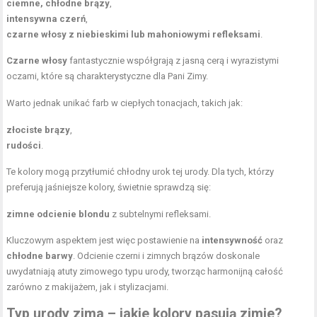
ciemne, chłodne brązy
,
intensywna czerń
,
czarne włosy z niebieskimi lub mahoniowymi refleksami
.
Czarne włosy
fantastycznie współgrają z jasną cerą i wyrazistymi
oczami, które są charakterystyczne dla Pani Zimy.
Warto jednak unikać farb w ciepłych tonacjach, takich jak:
złociste brązy
,
rudości
.
Te kolory mogą przytłumić chłodny urok tej urody. Dla tych, którzy
preferują jaśniejsze kolory, świetnie sprawdzą się:
zimne odcienie blondu
z subtelnymi refleksami.
Kluczowym aspektem jest więc postawienie na
intensywność
oraz
chłodne barwy
. Odcienie czerni i zimnych brązów doskonale
uwydatniają atuty zimowego typu urody, tworząc harmonijną całość
zarówno z makijażem, jak i stylizacjami.
Typ urody zima – jakie kolory pasują zimie?