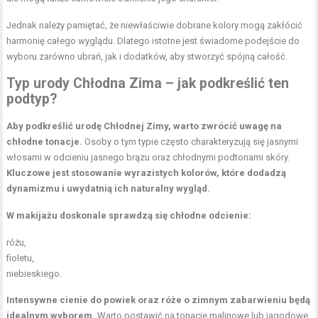
Jednak należy pamiętać, że niewłaściwie dobrane kolory mogą zakłócić
harmonię całego wyglądu. Dlatego istotne jest świadome podejście do
wyboru zarówno ubrań, jak i dodatków, aby stworzyć spójną całość.
Typ urody Chłodna Zima – jak podkreślić ten
podtyp?
Aby podkreślić urodę Chłodnej Zimy, warto zwrócić uwagę na
chłodne tonacje.
Osoby o tym typie często charakteryzują się jasnymi
włosami w odcieniu jasnego brązu oraz chłodnymi podtonami skóry.
Kluczowe jest stosowanie wyrazistych kolorów, które dodadzą
dynamizmu i uwydatnią ich naturalny wygląd.
W makijażu doskonale sprawdzą się chłodne odcienie:
różu,
fioletu,
niebieskiego.
Intensywne cienie do powiek oraz róże o zimnym zabarwieniu będą
idealnym wyborem.
Warto postawić na tonacje malinowe lub jagodowe.