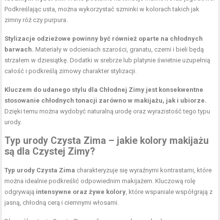
Podkreślając usta, można wykorzystać szminki w kolorach takich jak
zimny róż czy purpura.
Stylizacje odzieżowe powinny być również oparte na chłodnych
barwach.
Materiały w odcieniach szarości, granatu, czerni i bieli będą
strzałem w dziesiątkę. Dodatki w srebrze lub platynie świetnie uzupełnią
całość i podkreślą zimowy charakter stylizacji.
Kluczem do udanego stylu dla Chłodnej Zimy jest konsekwentne
stosowanie chłodnych tonacji zarówno w makijażu, jak i ubiorze.
Dzięki temu można wydobyć naturalną urodę oraz wyrazistość tego typu
urody.
Typ urody Czysta Zima – jakie kolory makijażu
są dla Czystej Zimy?
Typ urody Czysta Zima
charakteryzuje się wyraźnymi kontrastami, które
można idealnie podkreślić odpowiednim makijażem. Kluczową rolę
odgrywają
intensywne oraz żywe kolory
, które wspaniale współgrają z
jasną, chłodną cerą i ciemnymi włosami.