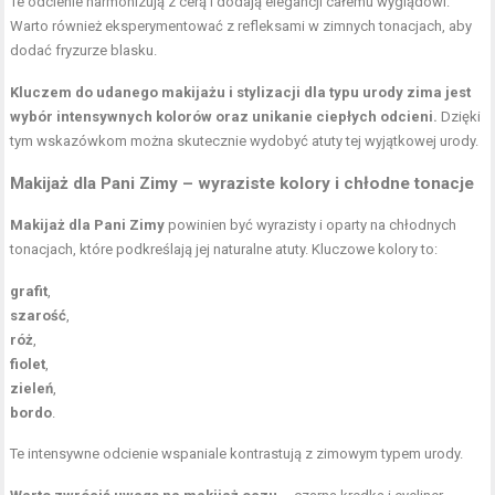
Te odcienie harmonizują z cerą i dodają elegancji całemu wyglądowi.
Warto również eksperymentować z refleksami w zimnych tonacjach, aby
dodać fryzurze blasku.
Kluczem do udanego makijażu i stylizacji dla typu urody zima jest
wybór intensywnych kolorów oraz unikanie ciepłych odcieni.
Dzięki
tym wskazówkom można skutecznie wydobyć atuty tej wyjątkowej urody.
Makijaż dla Pani Zimy –
wyraziste kolory
i chłodne tonacje
Makijaż dla Pani Zimy
powinien być wyrazisty i oparty na chłodnych
tonacjach, które podkreślają jej naturalne atuty. Kluczowe kolory to:
grafit
,
szarość
,
róż
,
fiolet
,
zieleń
,
bordo
.
Te intensywne odcienie wspaniale kontrastują z zimowym typem urody.