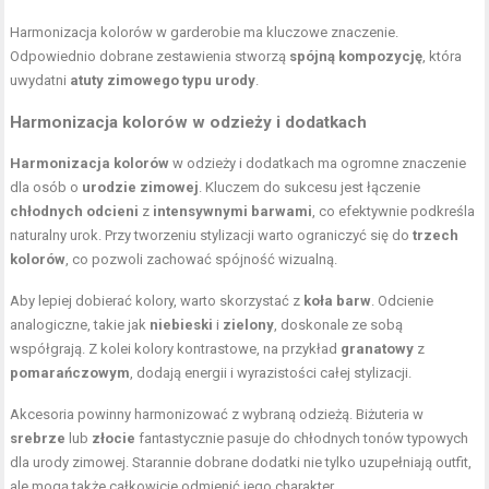
Harmonizacja kolorów w garderobie ma kluczowe znaczenie.
Odpowiednio dobrane zestawienia stworzą
spójną kompozycję
, która
uwydatni
atuty zimowego typu urody
.
Harmonizacja kolorów w odzieży i dodatkach
Harmonizacja kolorów
w odzieży i dodatkach ma ogromne znaczenie
dla osób o
urodzie zimowej
. Kluczem do sukcesu jest łączenie
chłodnych odcieni
z
intensywnymi barwami
, co efektywnie podkreśla
naturalny urok. Przy tworzeniu stylizacji warto ograniczyć się do
trzech
kolorów
, co pozwoli zachować spójność wizualną.
Aby lepiej dobierać kolory, warto skorzystać z
koła barw
. Odcienie
analogiczne, takie jak
niebieski
i
zielony
, doskonale ze sobą
współgrają. Z kolei kolory kontrastowe, na przykład
granatowy
z
pomarańczowym
, dodają energii i wyrazistości całej stylizacji.
Akcesoria powinny harmonizować z wybraną odzieżą. Biżuteria w
srebrze
lub
złocie
fantastycznie pasuje do chłodnych tonów typowych
dla urody zimowej. Starannie dobrane dodatki nie tylko uzupełniają outfit,
ale mogą także całkowicie odmienić jego charakter.