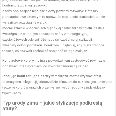
kontrastują z barwą tęczówki,
osoby posiadające niebieskie oczy powinny rozważyć złote lub
pomarańczowe akcenty – to sprawi, że spojrzenie stanie się bardziej
wyraziste i przyciągnie wzrok,
mocne szminki w odcieniach głębokiej czerwieni czy fioletu idealnie
współgrają z chłodnymi tonacjami skóry zimowego typu,
użycie różowych odcieni różu nada świeżości całej stylizacji,
właściwy dobór podkładu i korektora – najlepiej, aby miały chłodne
tonacje, co pozwoli zachować spójność całego makijażu.
Kontrastowe kolory
można z powodzeniem zastosować również w
dodatkach oraz ubraniach, co stworzy harmonijną całość.
Stosując kontrastujące barwy
w makijażu, można uzyskać efekt
dramatyzmu i elegancji jednocześnie. Kluczem do sukcesu jest umiejętne
łączenie kolorów oraz ich przemyślany wybór zgodny z indywidualnym
typem urody.
Typ urody zima – jakie stylizacje podkreślą
atuty?