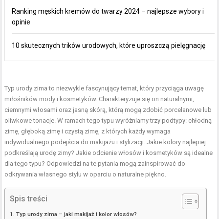
Ranking męskich kremów do twarzy 2024 – najlepsze wybory i
opinie
10 skutecznych trików urodowych, które uproszczą pielęgnację
Typ urody
zima to niezwykle fascynujący temat, który przyciąga uwagę
miłośników mody i kosmetyków. Charakteryzuje się on naturalnymi,
ciemnymi włosami oraz jasną skórą, którą mogą zdobić porcelanowe lub
oliwkowe tonacje. W ramach tego typu wyróżniamy trzy podtypy: chłodną
zimę, głęboką zimę i czystą zimę, z których każdy wymaga
indywidualnego podejścia do makijażu i stylizacji. Jakie kolory najlepiej
podkreślają urodę zimy? Jakie odcienie włosów i kosmetyków są idealne
dla tego typu? Odpowiedzi na te pytania mogą zainspirować do
odkrywania własnego stylu w oparciu o naturalne piękno.
Spis treści
Typ urody zima – jaki makijaż i kolor włosów?