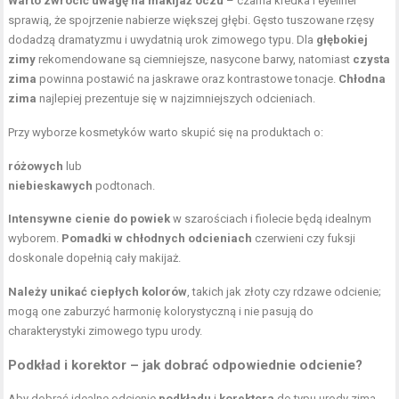
Warto zwrócić uwagę na makijaż oczu
– czarna kredka i eyeliner
sprawią, że spojrzenie nabierze większej głębi. Gęsto tuszowane rzęsy
dodadzą dramatyzmu i uwydatnią urok zimowego typu. Dla
głębokiej
zimy
rekomendowane są ciemniejsze, nasycone barwy, natomiast
czysta
zima
powinna postawić na jaskrawe oraz kontrastowe tonacje.
Chłodna
zima
najlepiej prezentuje się w najzimniejszych odcieniach.
Przy wyborze kosmetyków warto skupić się na produktach o:
różowych
lub
niebieskawych
podtonach.
Intensywne cienie do powiek
w szarościach i fiolecie będą idealnym
wyborem.
Pomadki w chłodnych odcieniach
czerwieni czy fuksji
doskonale dopełnią cały makijaż.
Należy unikać ciepłych kolorów
, takich jak złoty czy rdzawe odcienie;
mogą one zaburzyć harmonię kolorystyczną i nie pasują do
charakterystyki zimowego typu urody.
Podkład i korektor – jak dobrać odpowiednie odcienie?
Aby dobrać idealne odcienie
podkładu
i
korektora
do typu urody zima,