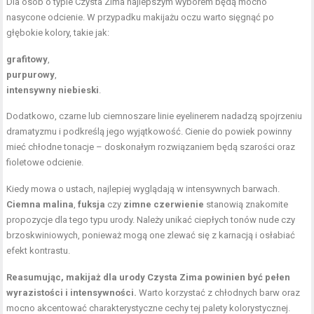
Dla osób o typie Czysta Zima najlepszym wyborem będą mocno
nasycone odcienie. W przypadku makijażu oczu warto sięgnąć po
głębokie kolory, takie jak:
grafitowy
,
purpurowy
,
intensywny niebieski
.
Dodatkowo, czarne lub ciemnoszare linie eyelinerem nadadzą spojrzeniu
dramatyzmu i podkreślą jego wyjątkowość. Cienie do powiek powinny
mieć chłodne tonacje – doskonałym rozwiązaniem będą szarości oraz
fioletowe odcienie.
Kiedy mowa o ustach, najlepiej wyglądają w intensywnych barwach.
Ciemna malina
,
fuksja
czy
zimne czerwienie
stanowią znakomite
propozycje dla tego typu urody. Należy unikać ciepłych tonów nude czy
brzoskwiniowych, ponieważ mogą one zlewać się z karnacją i osłabiać
efekt kontrastu.
Reasumując, makijaż dla urody Czysta Zima powinien być pełen
wyrazistości i intensywności.
Warto korzystać z chłodnych barw oraz
mocno akcentować charakterystyczne cechy tej palety kolorystycznej.