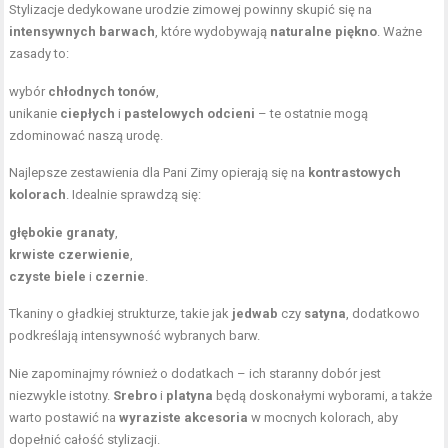
Stylizacje dedykowane urodzie zimowej powinny skupić się na
intensywnych barwach
, które wydobywają
naturalne piękno
. Ważne
zasady to:
wybór
chłodnych tonów
,
unikanie
ciepłych
i
pastelowych odcieni
– te ostatnie mogą
zdominować naszą urodę.
Najlepsze zestawienia dla Pani Zimy opierają się na
kontrastowych
kolorach
. Idealnie sprawdzą się:
głębokie granaty
,
krwiste czerwienie
,
czyste biele
i
czernie
.
Tkaniny o gładkiej strukturze, takie jak
jedwab
czy
satyna
, dodatkowo
podkreślają intensywność wybranych barw.
Nie zapominajmy również o dodatkach – ich staranny dobór jest
niezwykle istotny.
Srebro
i
platyna
będą doskonałymi wyborami, a także
warto postawić na
wyraziste akcesoria
w mocnych kolorach, aby
dopełnić całość stylizacji.