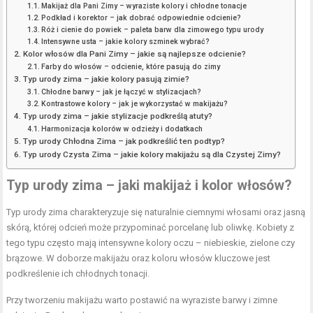
Makijaż dla Pani Zimy – wyraziste kolory i chłodne tonacje
Podkład i korektor – jak dobrać odpowiednie odcienie?
Róż i cienie do powiek – paleta barw dla zimowego typu urody
Intensywne usta – jakie kolory szminek wybrać?
Kolor włosów dla Pani Zimy – jakie są najlepsze odcienie?
Farby do włosów – odcienie, które pasują do zimy
Typ urody zima – jakie kolory pasują zimie?
Chłodne barwy – jak je łączyć w stylizacjach?
Kontrastowe kolory – jak je wykorzystać w makijażu?
Typ urody zima – jakie stylizacje podkreślą atuty?
Harmonizacja kolorów w odzieży i dodatkach
Typ urody Chłodna Zima – jak podkreślić ten podtyp?
Typ urody Czysta Zima – jakie kolory makijażu są dla Czystej Zimy?
Typ urody zima – jaki makijaż i kolor włosów?
Typ urody zima charakteryzuje się naturalnie ciemnymi włosami oraz jasną
skórą, której odcień może przypominać porcelanę lub oliwkę. Kobiety z
tego typu często mają intensywne kolory oczu – niebieskie, zielone czy
brązowe. W doborze makijażu oraz koloru włosów kluczowe jest
podkreślenie ich chłodnych tonacji.
Przy tworzeniu makijażu warto postawić na wyraziste barwy i zimne