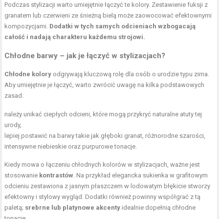
Podczas stylizacji warto umiejętnie łączyć te kolory. Zestawienie fuksji z
granatem lub czerwieni ze śnieżną bielą może zaowocować efektownymi
kompozycjami.
Dodatki w tych samych odcieniach wzbogacają
całość i nadają charakteru każdemu strojowi.
Chłodne barwy – jak je łączyć w stylizacjach?
Chłodne kolory
odgrywają kluczową rolę dla osób o urodzie typu zima.
Aby umiejętnie je łączyć, warto zwrócić uwagę na kilka podstawowych
zasad:
należy unikać ciepłych odcieni, które mogą przykryć naturalne atuty tej
urody,
lepiej postawić na barwy takie jak głęboki granat, różnorodne szarości,
intensywne niebieskie oraz purpurowe tonacje.
Kiedy mowa o łączeniu chłodnych kolorów w stylizacjach, ważne jest
stosowanie
kontrastów
. Na przykład elegancka sukienka w grafitowym
odcieniu zestawiona z jasnym płaszczem w lodowatym błękicie stworzy
efektowny i stylowy wygląd. Dodatki również powinny współgrać z tą
paletą;
srebrne lub platynowe akcenty
idealnie dopełnią chłodne
tonacje.