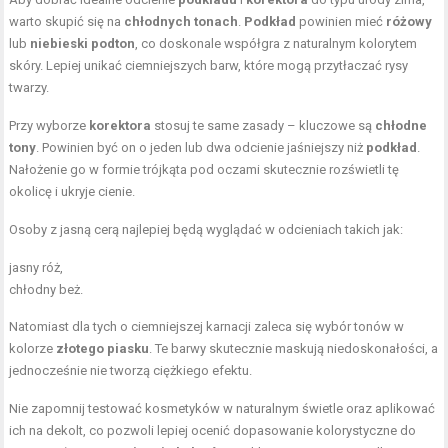
warto skupić się na
chłodnych tonach
.
Podkład
powinien mieć
różowy
lub
niebieski podton
, co doskonale współgra z naturalnym kolorytem
skóry. Lepiej unikać ciemniejszych barw, które mogą przytłaczać rysy
twarzy.
Przy wyborze
korektora
stosuj te same zasady – kluczowe są
chłodne
tony
. Powinien być on o jeden lub dwa odcienie jaśniejszy niż
podkład
.
Nałożenie go w formie trójkąta pod oczami skutecznie rozświetli tę
okolicę i ukryje cienie.
Osoby z jasną cerą najlepiej będą wyglądać w odcieniach takich jak:
jasny róż,
chłodny beż.
Natomiast dla tych o ciemniejszej karnacji zaleca się wybór tonów w
kolorze
złotego piasku
. Te barwy skutecznie maskują niedoskonałości, a
jednocześnie nie tworzą ciężkiego efektu.
Nie zapomnij testować kosmetyków w naturalnym świetle oraz aplikować
ich na dekolt, co pozwoli lepiej ocenić dopasowanie kolorystyczne do