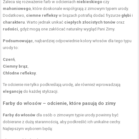
Zaleca się rozważenie farb w odcieniach
niebieskiego
czy
mahoniowego
, które doskonale współgrają z zimowym typem urody.
Dodatkowo,
ciemne refleksy
w brązach potrafią dodać fryzurze
głębi
i
charakteru
. Warto jednak unikać
ciepłych złocistych tonów
oraz
rudości
, gdyż mogą one zakłócać naturalny wygląd Pani Zimy.
Podsumowując
, najbardziej odpowiednie
kolory włosów
dla tego typu
urody to:
Czerń
,
Ciemny brąz
,
Chłodne refleksy
.
Te odcienie nie tylko podkreślają urodę, ale również wprowadzają
elegancję
do każdej stylizacji.
Farby do włosów – odcienie, które pasują do zimy
Farby do włosów
dla osób o zimowym typie urody powinny być
dobierane z dużą starannością, aby podkreślić ich unikalne cechy.
Najlepszym wyborem będą: