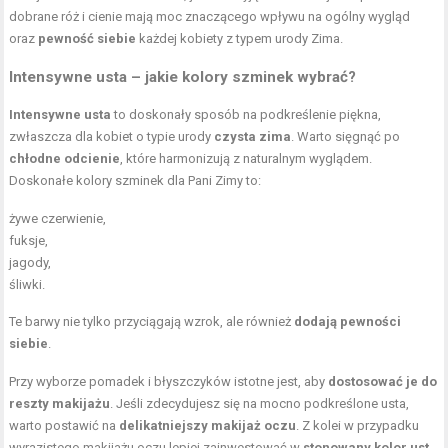
dobrane róż i cienie mają moc znaczącego wpływu na ogólny wygląd
oraz
pewność siebie
każdej kobiety z typem urody Zima.
Intensywne usta – jakie kolory szminek wybrać?
Intensywne usta
to doskonały sposób na podkreślenie piękna,
zwłaszcza dla kobiet o typie urody
czysta zima
. Warto sięgnąć po
chłodne odcienie
, które harmonizują z naturalnym wyglądem.
Doskonałe kolory szminek dla Pani Zimy to:
żywe czerwienie,
fuksje,
jagody,
śliwki.
Te barwy nie tylko przyciągają wzrok, ale również
dodają pewności
siebie
.
Przy wyborze pomadek i błyszczyków istotne jest, aby
dostosować je do
reszty makijażu
. Jeśli zdecydujesz się na mocno podkreślone usta,
warto postawić na
delikatniejszy makijaż oczu
. Z kolei w przypadku
wyrazistego makijażu oczu lepiej zainwestować w
stonowany kolor ust
.