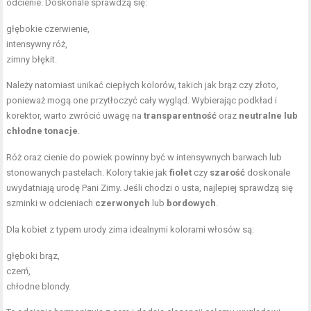
odcienie. Doskonale sprawdzą się:
głębokie czerwienie,
intensywny róż,
zimny błękit.
Należy natomiast unikać ciepłych kolorów, takich jak brąz czy
złoto
,
ponieważ mogą one przytłoczyć cały wygląd. Wybierając podkład i
korektor, warto zwrócić uwagę na
transparentność
oraz
neutralne lub
chłodne tonacje
.
Róż oraz
cienie do powiek
powinny być w intensywnych barwach lub
stonowanych pastelach. Kolory takie jak
fiolet
czy
szarość
doskonale
uwydatniają urodę Pani Zimy. Jeśli chodzi o usta, najlepiej sprawdzą się
szminki w odcieniach
czerwonych
lub
bordowych
.
Dla kobiet z typem urody zima idealnymi kolorami włosów są:
głęboki brąz,
czerń,
chłodne blondy.