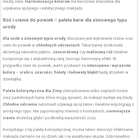
reszty ciała.
Harmonizacja kolorów
ma kluczowe znaczenie dla
uzyskania spójnego i estetycznego makijażu.
Róż i cienie do powiek – paleta barw dla zimowego typu
urody
Dla osób o zimowym typie urody
, kluczowe jest wybieranie różów oraz
cieni do powiek
w
chłodnych odcieniach
. Takie barwy doskonale
akcentują naturalne piękno.
Jasnoróżowy
czy
malinowy róż
idealnie
komponuje się z alabastrową cerą, tworząc harmonijny efekt. W
przypadku cieni do powiek, warto postawić na
intensywne
i
wyraziste
kolory
–
srebro
,
szarości
,
fiolety
i
lodowaty błękit
będą strzałem w
dziesiątkę.
Paleta kolorystyczna dla Zimy
zdecydowanie unika ciepłych tonów
oraz pastelowych barw, które mogą sprawić, że makijaż wydaje się blady.
Chłodne odcienie
natomiast ożywiają spojrzenie i świetnie współgrają z
urodą tego typu. Nie zapominajmy również o kontrastach;
ciemniejsze
cienie
dodadzą głębi i podkreślą wyrazistość oczu.
Korzystając z tej palety kolorystycznej, można łatwo stworzyć efektowne
makijaże zarówno na co dzień, jak i na wyjątkowe okazje. Odpowiednio