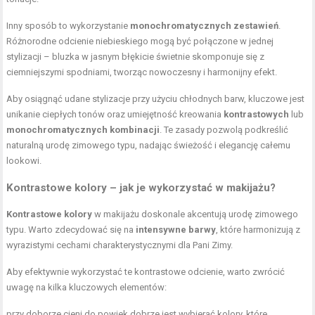
Inny sposób to wykorzystanie
monochromatycznych zestawień
.
Różnorodne odcienie niebieskiego mogą być połączone w jednej
stylizacji – bluzka w jasnym błękicie świetnie skomponuje się z
ciemniejszymi spodniami, tworząc nowoczesny i harmonijny efekt.
Aby osiągnąć udane stylizacje przy użyciu chłodnych barw, kluczowe jest
unikanie ciepłych tonów oraz umiejętność kreowania
kontrastowych
lub
monochromatycznych kombinacji
. Te zasady pozwolą podkreślić
naturalną urodę zimowego typu, nadając świeżość i elegancję całemu
lookowi.
Kontrastowe kolory – jak je wykorzystać w makijażu?
Kontrastowe kolory
w makijażu doskonale akcentują urodę zimowego
typu. Warto zdecydować się na
intensywne barwy
, które harmonizują z
wyrazistymi cechami charakterystycznymi dla Pani Zimy.
Aby efektywnie wykorzystać te kontrastowe odcienie, warto zwrócić
uwagę na kilka kluczowych elementów:
przy doborze cieni do powiek dobrze jest wybierać kolory, które