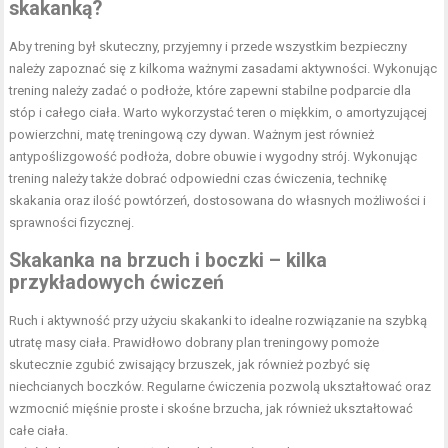
skakanką?
Aby trening był skuteczny, przyjemny i przede wszystkim bezpieczny
należy zapoznać się z kilkoma ważnymi zasadami aktywności. Wykonując
trening należy zadać o podłoże, które zapewni stabilne podparcie dla
stóp i całego ciała. Warto wykorzystać teren o miękkim, o amortyzującej
powierzchni, matę treningową czy dywan. Ważnym jest również
antypoślizgowość podłoża, dobre obuwie i wygodny strój. Wykonując
trening należy także dobrać odpowiedni czas ćwiczenia, technikę
skakania oraz ilość powtórzeń, dostosowana do własnych możliwości i
sprawności fizycznej.
Skakanka na brzuch i boczki – kilka
przykładowych ćwiczeń
Ruch i aktywność przy użyciu skakanki to idealne rozwiązanie na szybką
utratę masy ciała. Prawidłowo dobrany plan treningowy pomoże
skutecznie zgubić zwisający brzuszek, jak również pozbyć się
niechcianych boczków. Regularne ćwiczenia pozwolą ukształtować oraz
wzmocnić mięśnie proste i skośne brzucha, jak również ukształtować
całe ciała.