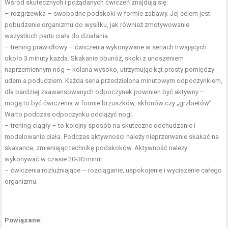
Wśród skutecznych i pożądanych ćwiczeń znajdują się:
– rozgrzewka – swobodne podskoki w formie zabawy. Jej celem jest
pobudzenie organizmu do wysiłku, jak również zmotywowanie
wszystkich partii ciała do działania.
– trening prawidłowy – ćwiczenia wykonywane w seriach trwających
około 3 minuty każda. Skakanie obunóż, skoki z unoszeniem
naprzemiennym nóg – kolana wysoko, utrzymując kąt prosty pomiędzy
udem a podudziem. Każda seria przedzielona minutowym odpoczynkiem,
dla bardziej zaawansowanych odpoczynek powinien być aktywny –
mogą to być ćwiczenia w formie brzuszków, skłonów czy „grzbietów”.
Warto podczas odpoczynku odciążyć nogi.
– trening ciągły – to kolejny sposób na skuteczne odchudzanie i
modelowanie ciała. Podczas aktywności należy nieprzerwanie skakać na
skakance, zmieniając technikę podskoków. Aktywność należy
wykonywać w czasie 20-30 minut.
– ćwiczenia rozluźniające – rozciąganie, uspokojenie i wyciszenie całego
organizmu.
Powiązane: