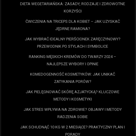
DIETA WEGETARIAŃSKA: ZASADY, RODZAJE I ZDROWOTNE
KORZYŚCI
ĆWICZENIA NA TRICEPS DLA KOBIET – JAK UZYSKAĆ
JĘDRNE RAMIONA?
JAK WYBRAĆ IDEALNY PIERŚCIONEK ZARĘCZYNOWY?
PRZEWODNIK PO STYLACH I SYMBOLICE
RANKING MĘSKICH KREMÓW DO TWARZY 2024 –
NAJLEPSZE WYBORY I OPINIE
KOMEDOGENNOŚĆ KOSMETYKÓW: JAK UNIKAĆ
ZATYKANIA PORÓW?
JAK PIELĘGNOWAĆ SKÓRĘ AZJATYCKĄ? KLUCZOWE
METODY I KOSMETYKI
JAK STRES WPŁYWA NA ZDROWIE? OBJAWY I METODY
RADZENIA SOBIE
JAK SCHUDNĄĆ 10 KG W 2 MIESIĄCE? PRAKTYCZNY PLAN I
PORADY