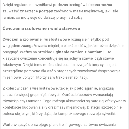
Dzięki regularnemu wysiłkowi podczas treningów bicepsa można
zauważyć
znaczące postępy
zarówno w masie mięśniowej, jak i sile
ramion, co motywuje do dalszej pracy nad sobą.
Ćwiczenia izolowane i wielostawowe
Ćwiczenia izolowane
i
wielostawowe
różnią się nie tylko pod
względem zaangażowania mięśni, ale także celów, jakie można dzięki nim
osiągnąć. Weźmy na przykład
uginanie ramion z hantlami
– to
klasyczne ćwiczenie koncentruje się na jednym stawie, czyli stawie
łokciowym. Dzięki temu można skutecznie rozwijać
bicepsy
, co jest
szczególnie pomocne dla osób pragnących zniwelować dysproporcje
mięśniowe lub tych, którzy są w trakcie rehabilitacji.
Z kolei ćwiczenia
wielostawowe
, takie jak
podciąganie
, angażują
znacznie więcej grup mięśniowych. Oprócz bicepsów wzmacniają
również plecy i ramiona. Tego rodzaju aktywności są bardziej efektywne w
kontekście budowania siły oraz masy mięśniowej. Dlatego szczególnie
poleca się je tym, którzy dążą do kompleksowego rozwoju sylwetki.
Warto włączyć do swojego planu treningowego zarówno ćwiczenia