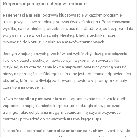
Regeneracja mięśni i błędy w technice
Regeneracja mięśni
odgrywa kluczową rolę w każdym programie
treningowym, a szczególnie podczas ćwiczeń bicepsu. Po intensywnym
wysiłku, nasze mięśnie potrzebują czasu na odbudowę, co bezpośrednio
wpływa na ich
wzrost
oraz
siłę
. Niestety, błędna technika może
prowadzić do kontuzji i osłabienia efektów treningowych.
Jednym z najczęstszych grzechów jest wybór zbyt dużego obciążenia.
Taki krok często skutkuje niewłaściwym wykonaniem ćwiczeń. Na
przykład, w trakcie zginania łokcia nieprawidłowe ruchy mogą narazić
stawy na przeciążenie. Dlatego tak istotne jest dobieranie odpowiednich
ciężarów, które umożliwiają zachowanie prawidłowej formy przez cały
czas trwania ćwiczenia.
Również
stabilna postawa ciała
ma ogromne znaczenie. Wiele osób
zapomina o napięciu mięśni korpusu lub zaokrągla plecy podczas
treningu. Takie uchybienia mogą znacznie zmniejszyć efektywność
ćwiczeń i prowadzić do poważnych urazów kręgosłupa.
Nie można zapominać o
kontrolowaniu tempa ruchów
– zbyt szybkie