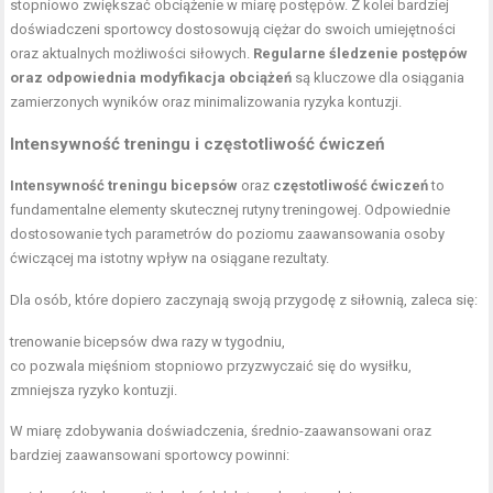
stopniowo zwiększać obciążenie w miarę postępów. Z kolei bardziej
doświadczeni sportowcy dostosowują ciężar do swoich umiejętności
oraz aktualnych możliwości siłowych.
Regularne śledzenie postępów
oraz odpowiednia modyfikacja obciążeń
są kluczowe dla osiągania
zamierzonych wyników oraz minimalizowania ryzyka kontuzji.
Intensywność treningu i częstotliwość ćwiczeń
Intensywność treningu bicepsów
oraz
częstotliwość ćwiczeń
to
fundamentalne elementy skutecznej rutyny treningowej. Odpowiednie
dostosowanie tych parametrów do poziomu zaawansowania osoby
ćwiczącej ma istotny wpływ na osiągane rezultaty.
Dla osób, które dopiero zaczynają swoją przygodę z siłownią, zaleca się:
trenowanie bicepsów dwa razy w tygodniu,
co pozwala mięśniom stopniowo przyzwyczaić się do wysiłku,
zmniejsza ryzyko kontuzji.
W miarę zdobywania doświadczenia, średnio-zaawansowani oraz
bardziej zaawansowani sportowcy powinni: