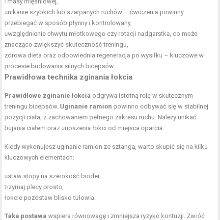
i masy mięśniowej,
unikanie szybkich lub szarpanych ruchów – ćwiczenia powinny
przebiegać w sposób płynny i kontrolowany,
uwzględnienie chwytu młotkowego czy rotacji nadgarstka, co może
znacząco zwiększyć skuteczność treningu,
zdrowa dieta oraz odpowiednia
regeneracja po wysiłku
– kluczowe w
procesie budowania silnych bicepsów.
Prawidłowa technika zginania łokcia
Prawidłowe zginanie łokcia
odgrywa istotną rolę w skutecznym
treningu bicepsów.
Uginanie ramion
powinno odbywać się w stabilnej
pozycji ciała, z zachowaniem pełnego zakresu ruchu. Należy unikać
bujania ciałem oraz unoszenia łokci od miejsca oparcia.
Kiedy wykonujesz uginanie ramion ze sztangą, warto skupić się na kilku
kluczowych elementach:
ustaw stopy na szerokość bioder,
trzymaj plecy prosto,
łokcie pozostaw blisko tułowia.
Taka postawa
wspiera równowagę i zmniejsza ryzyko kontuzji. Zwróć