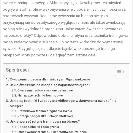
świecie treningu siłowego. Składający się z dwóch głów, ten mięsień
odgrywa istotną rolę w wykonywaniu wielu codziennych czynności oraz
sportowych wyzwań. Regularne ćwiczenia na biceps nie tylko
przyczyniają się do estetycznego wyglądu ramion, ale także zwiększają
ogólną siłę i wydolność organizmu. Jakie zatem ćwiczenia przynoszą
najlepsze efekty? Odpowiednio dobrana rutyna oraz technika treningowa
mogą zadecydować o sukcesie lub porażce w drodze do wymarzonej
sylwetki. Przygotuj się na odkrycie tajników skutecznego treningu
bicepsów, który pomoże Ci osiągnąć zamierzone cele.
Spis treści
Ćwiczenia bicepsu dla mężczyzn: Wprowadzenie
Jakie ćwiczenia na biceps są najskuteczniejsze?
Ćwiczenia izolowane i wielostawowe
Najlepsze techniki treningowe
Jakie są techniki i zasady prawidłowego wykonywania ćwiczeń na
biceps?
Prawidłowa technika zginania łokcia
Rotacja nadgarstka i chwyt młotkowy
Jak stworzyć rutynę treningową na biceps?
Dobór ćwiczeń i obciążenia
Intensywność treningu i częstotliwość ćwiczeń