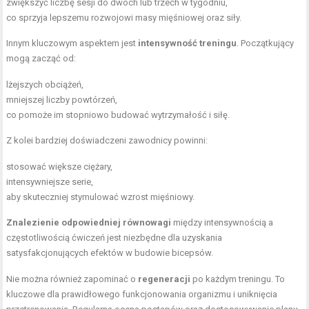
zwiększyć liczbę sesji do dwóch lub trzech w tygodniu,
co sprzyja lepszemu rozwojowi masy mięśniowej oraz siły.
Innym kluczowym aspektem jest
intensywność treningu
. Początkujący
mogą zacząć od:
lżejszych obciążeń,
mniejszej liczby powtórzeń,
co pomoże im stopniowo budować wytrzymałość i siłę.
Z kolei bardziej doświadczeni zawodnicy powinni:
stosować większe ciężary,
intensywniejsze serie,
aby skuteczniej stymulować wzrost mięśniowy.
Znalezienie odpowiedniej równowagi
między intensywnością a
częstotliwością ćwiczeń jest niezbędne dla uzyskania
satysfakcjonujących efektów w budowie bicepsów.
Nie można również zapominać o
regeneracji
po każdym treningu. To
kluczowe dla prawidłowego funkcjonowania organizmu i uniknięcia