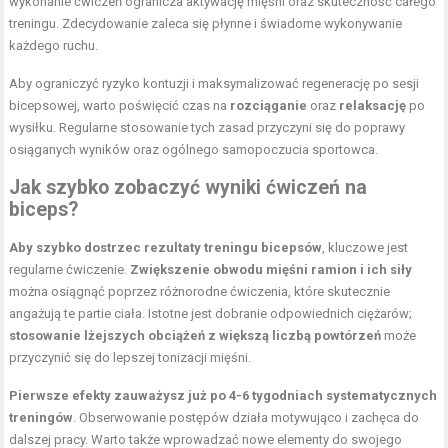
wykonanie ćwiczeń ogranicza aktywację mięśni oraz skuteczność całego
treningu. Zdecydowanie zaleca się płynne i świadome wykonywanie
każdego ruchu.
Aby ograniczyć ryzyko kontuzji i maksymalizować regenerację po sesji
bicepsowej, warto poświęcić czas na
rozciąganie
oraz
relaksację
po
wysiłku. Regularne stosowanie tych zasad przyczyni się do poprawy
osiąganych wyników oraz ogólnego samopoczucia sportowca.
Jak szybko zobaczyć wyniki ćwiczeń na
biceps?
Aby szybko dostrzec rezultaty treningu bicepsów
, kluczowe jest
regularne ćwiczenie.
Zwiększenie obwodu mięśni ramion i ich siły
można osiągnąć poprzez różnorodne ćwiczenia, które skutecznie
angażują te partie ciała. Istotne jest dobranie odpowiednich ciężarów;
stosowanie lżejszych obciążeń z większą liczbą powtórzeń
może
przyczynić się do lepszej tonizacji mięśni.
Pierwsze efekty zauważysz już po 4-6 tygodniach systematycznych
treningów
. Obserwowanie postępów działa motywująco i zachęca do
dalszej pracy. Warto także wprowadzać nowe elementy do swojego