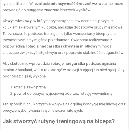
tych partii ciała. W rezultacie
intensywność ćwiczeń wzrasta
, co może
prowadzić do osiągania znacznie lepszych wyników.
Chwyt młotkowy
, w którym trzymamy hantle w neutralnej pozycji z
kciukiem skierowanym ku górze, angażuje dodatkowe grupy mięśniowe.
To oznacza, że podczas treningu nie tylko wzmacniamy bicepsy, ale
również rozwijamy mięśnie przedramion. Ćwiczenia realizowane z
odpowiednią
rotacją nadgarstka
i
chwytem młotkowym
mogą
znacząco zwiększyć siłę chwytu oraz poprawić stabilność nadgarstków.
Aby skutecznie wprowadzić
rotację nadgarstka
podczas uginania
ramion z hantlami, warto rozpocząć w pozycji stojącej lub siedzącej. Gdy
podnosisz ciężar, wykonaj:
rotację zewnętrzną,
powrót do pozycji wyjściowej poprzez rotację wewnętrzną.
Ten sposób ruchu korzystnie wpływa na ogólną kondycję mięśniową oraz
precyzję wykonywania innych ćwiczeń siłowych.
Jak stworzyć rutynę treningową na biceps?