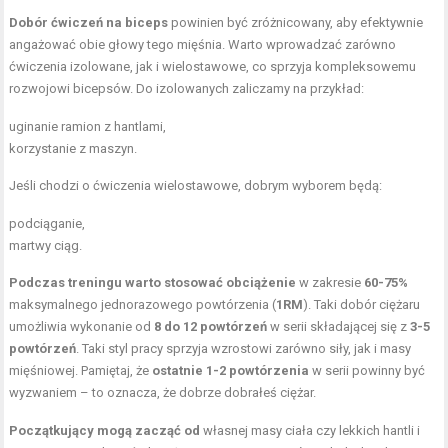
Dobór ćwiczeń na biceps
powinien być zróżnicowany, aby efektywnie
angażować obie głowy tego mięśnia. Warto wprowadzać zarówno
ćwiczenia izolowane, jak i wielostawowe, co sprzyja kompleksowemu
rozwojowi bicepsów. Do izolowanych zaliczamy na przykład:
uginanie ramion z hantlami,
korzystanie z maszyn.
Jeśli chodzi o ćwiczenia wielostawowe, dobrym wyborem będą:
podciąganie,
martwy ciąg
.
Podczas treningu warto stosować obciążenie
w zakresie
60-75%
maksymalnego jednorazowego powtórzenia (
1RM
). Taki dobór ciężaru
umożliwia wykonanie od
8 do 12 powtórzeń
w serii składającej się z
3-5
powtórzeń
. Taki styl pracy sprzyja wzrostowi zarówno siły, jak i masy
mięśniowej. Pamiętaj, że
ostatnie 1-2 powtórzenia
w serii powinny być
wyzwaniem – to oznacza, że dobrze dobrałeś ciężar.
Początkujący mogą zacząć od
własnej masy ciała czy lekkich hantli i