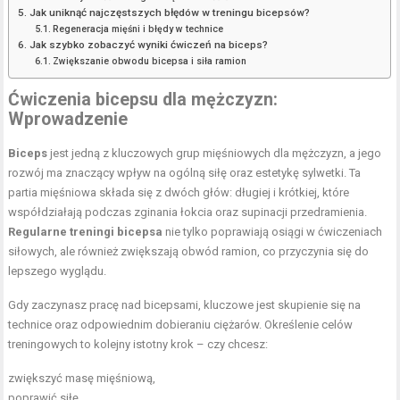
Jak uniknąć najczęstszych błędów w treningu bicepsów?
Regeneracja mięśni i błędy w technice
Jak szybko zobaczyć wyniki ćwiczeń na biceps?
Zwiększanie obwodu bicepsa i siła ramion
Ćwiczenia bicepsu dla mężczyzn:
Wprowadzenie
Biceps
jest jedną z kluczowych grup mięśniowych dla mężczyzn, a jego
rozwój ma znaczący wpływ na ogólną siłę oraz estetykę sylwetki. Ta
partia mięśniowa składa się z dwóch głów: długiej i krótkiej, które
współdziałają podczas zginania łokcia oraz supinacji przedramienia.
Regularne treningi bicepsa
nie tylko poprawiają osiągi w ćwiczeniach
siłowych, ale również zwiększają obwód ramion, co przyczynia się do
lepszego wyglądu.
Gdy zaczynasz pracę nad bicepsami, kluczowe jest skupienie się na
technice oraz odpowiednim dobieraniu ciężarów. Określenie celów
treningowych to kolejny istotny krok – czy chcesz:
zwiększyć masę mięśniową,
poprawić siłę,