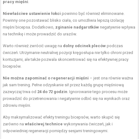
pracy mięśni
.
Niewłaściwe ustawienie łokci
powinno być również eliminowane.
Powinny one pozostawać blisko ciała, co umożliwia lepszą izolację
mięśni bicepsa. Dodatkowo,
zginanie nadgarstków
negatywnie wpływa
na technikę i może prowadzić do urazów.
Warto również zwrócić uwagę na
dolny odcinek pleców
podczas
ćwiczeń. Utrzymanie neutralnej pozycji kręgosłupa nie tylko chroni przed
kontuzjami, ale także pozwala skoncentrować się na efektywnej pracy
bicepsów.
Nie można zapominać o regeneracji mięśni
– jest ona równie ważna
jak sam trening. Pełne odzyskanie sił przez każdą grupę mięśniową
zazwyczaj trwa od
24 do 72 godzin
. Ignorowanie tego procesu może
prowadzić do przetrenowania i negatywnie odbić się na wynikach oraz
zdrowiu mięśni.
Aby maksymalizować efekty treningu bicepsów, warto skupić się
zarówno na
właściwej technice
wykonywania ćwiczeń, jak i
odpowiedniej regeneracji pomiędzy sesjami treningowymi.