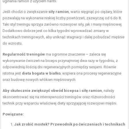
uginania ramion z użyciem hantli.
Jeśli chodzi o zwiększanie
siły ramion
, warto sięgnąć po ciężary, które
pozwalają na wykonanie niskiej liczby powtórzeń, zazwyczaj od 6 do 8.
Taki styl treningu sprzyja zarówno rozwojowi siły, jak i masy mięśniowej.
Dodatkowo dobrze jest co kilka tygodni wprowadzać zmiany w
technikach treningowych, aby uniknąć stagnacji i dalej pobudzać mięśnie
do wzrostu.
Regularność treningów
ma ogromne znaczenie – zaleca się
wykonywanie ćwiczeń na biceps przynajmniej dwa razy w tygodniu, z
odpowiednią ilością dni regeneracyjnych pomiędzy sesjami. Równie
istotna jest
dieta bogata w białko
; wspiera ona procesy regeneracyjne
oraz budowę nowych włókien mięśniowych.
Aby skutecznie zwiększyć obwód bicepsa i siłę ramion
, należy
skoncentrować się na intensywności treningów oraz różnorodności
technik przy wsparciu właściwej diety sprzyjającej rozwojowi mięśni.
Powiązane:
Jak zrobić mostek? Przewodnik po ćwiczeniach i technikach