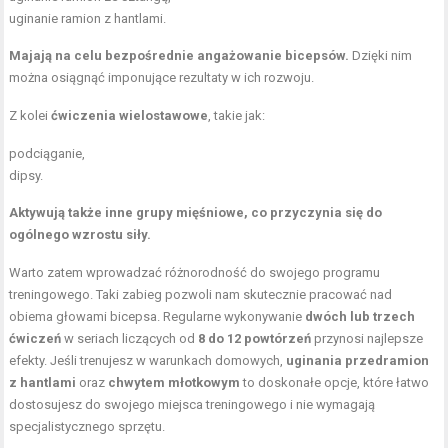
uginanie ramion z hantlami.
Majają na celu bezpośrednie angażowanie bicepsów.
Dzięki nim
można osiągnąć imponujące rezultaty w ich rozwoju.
Z kolei
ćwiczenia wielostawowe
, takie jak:
podciąganie,
dipsy.
Aktywują także inne grupy mięśniowe, co przyczynia się do
ogólnego wzrostu siły.
Warto zatem wprowadzać różnorodność do swojego programu
treningowego. Taki zabieg pozwoli nam skutecznie pracować nad
obiema głowami bicepsa. Regularne wykonywanie
dwóch lub trzech
ćwiczeń
w seriach liczących od
8 do 12 powtórzeń
przynosi najlepsze
efekty. Jeśli trenujesz w warunkach domowych,
uginania przedramion
z hantlami
oraz
chwytem młotkowym
to doskonałe opcje, które łatwo
dostosujesz do swojego miejsca treningowego i nie wymagają
specjalistycznego sprzętu.