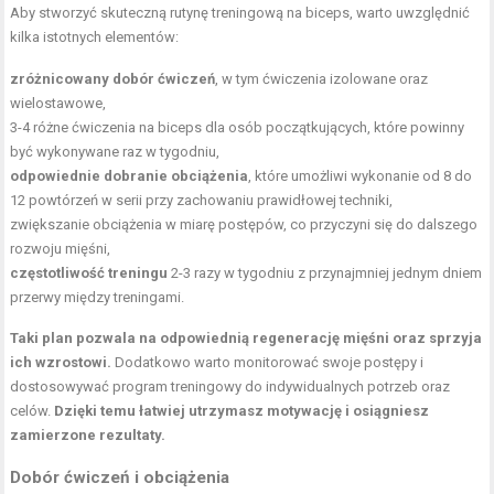
Aby stworzyć skuteczną rutynę treningową na biceps, warto uwzględnić
kilka istotnych elementów:
zróżnicowany dobór ćwiczeń
, w tym ćwiczenia izolowane oraz
wielostawowe,
3-4 różne ćwiczenia na biceps dla osób początkujących, które powinny
być wykonywane raz w tygodniu,
odpowiednie dobranie obciążenia
, które umożliwi wykonanie od 8 do
12 powtórzeń w serii przy zachowaniu prawidłowej techniki,
zwiększanie obciążenia w miarę postępów, co przyczyni się do dalszego
rozwoju mięśni,
częstotliwość treningu
2-3 razy w tygodniu z przynajmniej jednym dniem
przerwy między treningami.
Taki plan pozwala na odpowiednią regenerację mięśni oraz sprzyja
ich wzrostowi.
Dodatkowo warto monitorować swoje postępy i
dostosowywać program treningowy do indywidualnych potrzeb oraz
celów.
Dzięki temu łatwiej utrzymasz motywację i osiągniesz
zamierzone rezultaty.
Dobór ćwiczeń i obciążenia