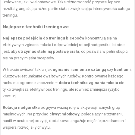
izolowane, jak i wielostawowe. Taka różnorodność przynosi lepsze
rezultaty, angażując różne partie ciała i zwiększając intensywność całego
treningu.
Najlepsze techniki treningowe
Najlepsze podejścia do treningu bicepsów
koncentrują się na
efektywnym zginaniu łokcia i odpowiedniej rotacji nadgarstka. Istotne
jest, aby
utrzymać stabilną postawę ciała
, co pozwala w pełni skupić
się na pracy mięśni bicepsów.
W trakcie ćwiczeń takich jak
uginanie ramion ze sztangą
czy
hantlami
,
kluczowe jest unikanie gwałtownych ruchów. Kontrolowanie każdego
ruchu ma ogromne znaczenie –
dobra technika zginania łokcia
nie
tylko zwiększa efektywność treningu, ale również zmniejsza ryzyko
kontuzji.
Rotacja nadgarstka
odgrywa ważną rolę w aktywacji różnych grup
mięśniowych. Na przykład
chwyt młotkowy
, polegający na trzymaniu
hantli w neutralnej pozycji, dodatkowo angażuje mięśnie przedramion i
wspiera rozwój siły chwytu.