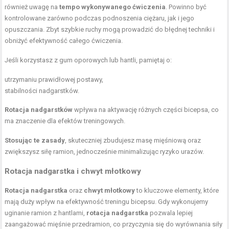
również uwagę na
tempo wykonywanego ćwiczenia
. Powinno być
kontrolowane zarówno podczas podnoszenia ciężaru, jak i jego
opuszczania. Zbyt szybkie ruchy mogą prowadzić do błędnej techniki i
obniżyć efektywność całego ćwiczenia.
Jeśli korzystasz z
gum oporowych
lub hantli, pamiętaj o:
utrzymaniu prawidłowej postawy,
stabilności nadgarstków.
Rotacja nadgarstków
wpływa na aktywację różnych części bicepsa, co
ma znaczenie dla efektów treningowych.
Stosując te zasady
, skuteczniej zbudujesz masę mięśniową oraz
zwiększysz siłę ramion, jednocześnie minimalizując ryzyko urazów.
Rotacja nadgarstka i chwyt młotkowy
Rotacja nadgarstka
oraz
chwyt młotkowy
to kluczowe elementy, które
mają duży wpływ na efektywność treningu bicepsu. Gdy wykonujemy
uginanie ramion z hantlami,
rotacja nadgarstka
pozwala lepiej
zaangażować mięśnie przedramion, co przyczynia się do wyrównania siły