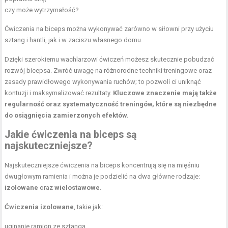
czy może wytrzymałość?
Ćwiczenia na biceps można wykonywać zarówno w siłowni przy użyciu
sztang i hantli, jak i w zaciszu własnego domu.
Dzięki szerokiemu wachlarzowi ćwiczeń możesz skutecznie pobudzać
rozwój bicepsa. Zwróć uwagę na różnorodne techniki treningowe oraz
zasady prawidłowego wykonywania ruchów; to pozwoli ci uniknąć
kontuzji i maksymalizować rezultaty.
Kluczowe znaczenie mają także
regularność oraz systematyczność treningów, które są niezbędne
do osiągnięcia zamierzonych efektów.
Jakie ćwiczenia na biceps są
najskuteczniejsze?
Najskuteczniejsze ćwiczenia na biceps koncentrują się na mięśniu
dwugłowym ramienia i można je podzielić na dwa główne rodzaje:
izolowane
oraz
wielostawowe
.
Ćwiczenia izolowane
, takie jak:
uginanie ramion ze sztangą,