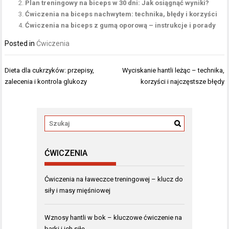
Plan treningowy na biceps w 30 dni: Jak osiągnąć wyniki?
Ćwiczenia na biceps nachwytem: technika, błędy i korzyści
Ćwiczenia na biceps z gumą oporową – instrukcje i porady
Posted in
Ćwiczenia
Nawigacja
Dieta dla cukrzyków: przepisy,
Wyciskanie hantli leżąc – technika,
wpisu
zalecenia i kontrola glukozy
korzyści i najczęstsze błędy
ĆWICZENIA
Ćwiczenia na ławeczce treningowej – klucz do
siły i masy mięśniowej
Wznosy hantli w bok – kluczowe ćwiczenie na
barki i ich siłę