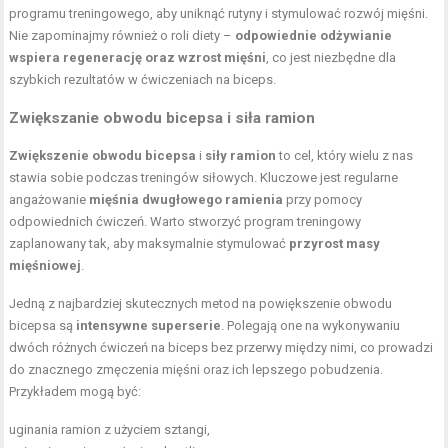
programu treningowego, aby uniknąć rutyny i stymulować rozwój mięśni.
Nie zapominajmy również o roli diety –
odpowiednie odżywianie
wspiera regenerację oraz wzrost mięśni
, co jest niezbędne dla
szybkich rezultatów w ćwiczeniach na biceps.
Zwiększanie obwodu bicepsa i siła ramion
Zwiększenie obwodu bicepsa
i
siły ramion
to cel, który wielu z nas
stawia sobie podczas treningów siłowych. Kluczowe jest regularne
angażowanie
mięśnia dwugłowego ramienia
przy pomocy
odpowiednich ćwiczeń. Warto stworzyć program treningowy
zaplanowany tak, aby maksymalnie stymulować
przyrost masy
mięśniowej
.
Jedną z najbardziej skutecznych metod na powiększenie obwodu
bicepsa są
intensywne superserie
. Polegają one na wykonywaniu
dwóch różnych ćwiczeń na biceps bez przerwy między nimi, co prowadzi
do znacznego zmęczenia mięśni oraz ich lepszego pobudzenia.
Przykładem mogą być:
uginania ramion z użyciem sztangi,