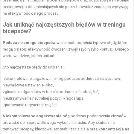
przetrenowania. Regularna ocena postępów oraz dostosowywanie planu
treningowego do zmieniających się potrzeb również znacząco wpływają
na efektywność całego procesu.
Jak uniknąć najczęstszych błędów w treningu
bicepsów?
Podczas treningu bicepsów
wiele osób popełnia typowe błędy, które
mogą osłabić efektywność ćwiczeń i zwiększyć ryzyko kontuzji. Dlatego
warto wiedzieć, jak ich unikać.
Oto najczęstsze błędy do unikania:
niekontrolowane angażowanie nóg podczas podnoszenia ciężarów,
niewłaściwe ustawienie łokci,
zginanie nadgarstków w trakcie podnoszenia obciążeń,
nieutrzymywanie neutralnej pozycji kręgosłupa,
ignorowanie regeneracji mięśni.
Niekontrolowane angażowanie nóg
podczas podnoszenia ciężarów
prowadzi do nieprawidłowego wykonania ruchu. Aby skutecznie
trenować bicepsy, kluczowa jest
stabilizacja ciała
oraz
koncentracja na