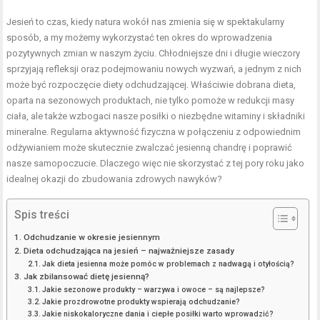
Jesień to czas, kiedy natura wokół nas zmienia się w spektakularny
sposób, a my możemy wykorzystać ten okres do wprowadzenia
pozytywnych zmian w naszym życiu. Chłodniejsze dni i długie wieczory
sprzyjają refleksji oraz podejmowaniu nowych wyzwań, a jednym z nich
może być rozpoczęcie
diety odchudzającej
. Właściwie dobrana dieta,
oparta na sezonowych produktach, nie tylko pomoże w redukcji masy
ciała, ale także wzbogaci nasze posiłki o niezbędne witaminy i składniki
mineralne. Regularna aktywność fizyczna w połączeniu z odpowiednim
odżywianiem może skutecznie zwalczać jesienną chandrę i poprawić
nasze samopoczucie. Dlaczego więc nie skorzystać z tej pory roku jako
idealnej okazji do zbudowania zdrowych nawyków?
Spis treści
Odchudzanie w okresie jesiennym
Dieta odchudzająca na jesień – najważniejsze zasady
Jak dieta jesienna może pomóc w problemach z nadwagą i otyłością?
Jak zbilansować dietę jesienną?
Jakie sezonowe produkty – warzywa i owoce – są najlepsze?
Jakie prozdrowotne produkty wspierają odchudzanie?
Jakie niskokaloryczne dania i ciepłe posiłki warto wprowadzić?