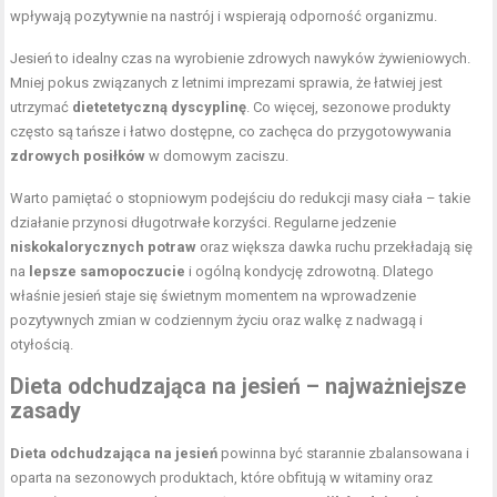
wpływają pozytywnie na nastrój i wspierają
odporność organizmu
.
Jesień to idealny czas na wyrobienie zdrowych nawyków żywieniowych.
Mniej pokus związanych z letnimi imprezami sprawia, że łatwiej jest
utrzymać
dietetetyczną dyscyplinę
. Co więcej, sezonowe produkty
często są tańsze i łatwo dostępne, co zachęca do przygotowywania
zdrowych posiłków
w domowym zaciszu.
Warto pamiętać o stopniowym podejściu do redukcji masy ciała – takie
działanie przynosi długotrwałe korzyści. Regularne jedzenie
niskokalorycznych potraw
oraz większa dawka ruchu przekładają się
na
lepsze samopoczucie
i ogólną kondycję zdrowotną. Dlatego
właśnie jesień staje się świetnym momentem na wprowadzenie
pozytywnych zmian w codziennym życiu oraz walkę z nadwagą i
otyłością.
Dieta odchudzająca na jesień – najważniejsze
zasady
Dieta odchudzająca na jesień
powinna być starannie zbalansowana i
oparta na sezonowych produktach, które obfitują w witaminy oraz