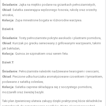
Śniadanie:
Jajka na miękko podane na grzankach pełnoziarnistych,
Obiad:
Sałatka zawierająca wędzonego łososia, rukolę oraz orzechy
włoskie,
Kolacja:
Zupa minestrone bogata w różnorodne warzywa.
Dzień 6:
Śniadanie:
Tosty pełnoziarniste pokryte awokado i plastrami pomidora,
Obiad:
Kurczak po grecku serwowany z grillowanymi warzywami, takimi
jak bakłażan,
Kolacja:
Quinoa ze szpinakiem oraz serem feta.
Dzień 7:
Śniadanie:
Pełnoziarniste naleśniki nadziewane twarogiem i owocami,
Obiad:
Pieczone udka kurczaka aromatyzowane czosnkiem i tymiankiem,
podawane z sałatką coleslaw,
Kolacja:
Sałatka caprese składająca się z soczystego pomidora,
mozzarelli oraz świeżej bazylii.
Taki plan żywieniowy ułatwia zakupy dzięki praktycznej liście składników