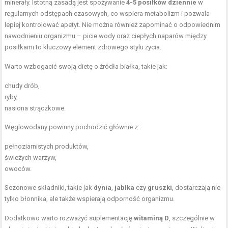
minerały. Istotną zasadą jest spożywanie
4-5 posiłków dziennie
w
regularnych odstępach czasowych, co wspiera metabolizm i pozwala
lepiej kontrolować apetyt. Nie można również zapominać o odpowiednim
nawodnieniu organizmu – picie wody oraz ciepłych naparów między
posiłkami to kluczowy element zdrowego stylu życia.
Warto wzbogacić swoją dietę o źródła białka, takie jak:
chudy drób,
ryby,
nasiona strączkowe.
Węglowodany powinny pochodzić głównie z:
pełnoziarnistych produktów,
świeżych warzyw,
owoców.
Sezonowe składniki, takie jak
dynia
,
jabłka
czy
gruszki
, dostarczają nie
tylko błonnika, ale także wspierają odporność organizmu.
Dodatkowo warto rozważyć suplementację
witaminą D
, szczególnie w