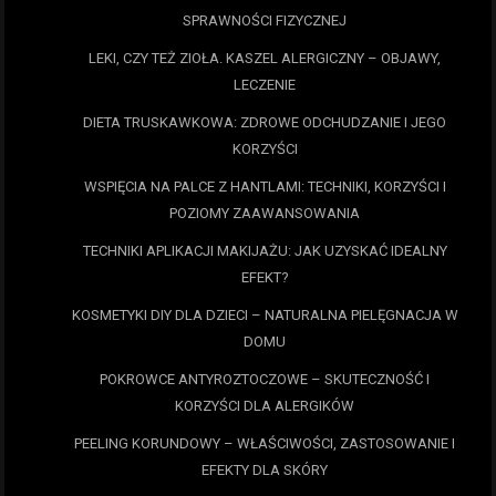
SPRAWNOŚCI FIZYCZNEJ
LEKI, CZY TEŻ ZIOŁA. KASZEL ALERGICZNY – OBJAWY,
LECZENIE
DIETA TRUSKAWKOWA: ZDROWE ODCHUDZANIE I JEGO
KORZYŚCI
WSPIĘCIA NA PALCE Z HANTLAMI: TECHNIKI, KORZYŚCI I
POZIOMY ZAAWANSOWANIA
TECHNIKI APLIKACJI MAKIJAŻU: JAK UZYSKAĆ IDEALNY
EFEKT?
KOSMETYKI DIY DLA DZIECI – NATURALNA PIELĘGNACJA W
DOMU
POKROWCE ANTYROZTOCZOWE – SKUTECZNOŚĆ I
KORZYŚCI DLA ALERGIKÓW
PEELING KORUNDOWY – WŁAŚCIWOŚCI, ZASTOSOWANIE I
EFEKTY DLA SKÓRY