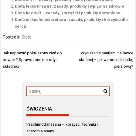
Dieta lekkostrawna: Zasady, produkty i wpływ na zdrowie
Dieta bez soli – zasady, korzyści i produkty dozwolone
Dieta niskocholesterolowa: zasady, produkty i korzyści dla
serca
Posted in
Dieta
Nawigacja
Jak naprawić pokruszony cień do
Wyciskanie hantlami na ławce
wpisu
powiek? Sprawdzone metody i
skośnej – jak wzmocnić klatkę
składniki
piersiową?
ĆWICZENIA
Paschimottanasana – korzyści, techniki i
anatomia asany