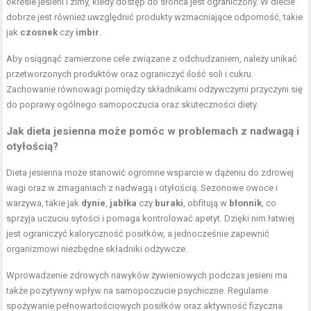
okresie jesieni i zimy, kiedy dostęp do słońca jest ograniczony. W diecie
dobrze jest również uwzględnić produkty wzmacniające odporność, takie
jak
czosnek
czy
imbir
.
Aby osiągnąć zamierzone cele związane z odchudzaniem, należy unikać
przetworzonych produktów oraz ograniczyć ilość soli i cukru.
Zachowanie równowagi pomiędzy składnikami odżywczymi przyczyni się
do poprawy ogólnego samopoczucia oraz skuteczności diety.
Jak dieta jesienna może pomóc w problemach z nadwagą i
otyłością?
Dieta jesienna może stanowić ogromne wsparcie w dążeniu do zdrowej
wagi oraz w zmaganiach z nadwagą i otyłością. Sezonowe owoce i
warzywa, takie jak
dynie
,
jabłka
czy
buraki
, obfitują w
błonnik
, co
sprzyja uczuciu sytości i pomaga kontrolować apetyt. Dzięki nim łatwiej
jest ograniczyć kaloryczność posiłków, a jednocześnie zapewnić
organizmowi niezbędne składniki odżywcze.
Wprowadzenie zdrowych nawyków żywieniowych podczas jesieni ma
także pozytywny wpływ na samopoczucie psychiczne. Regularne
spożywanie pełnowartościowych posiłków oraz aktywność fizyczna