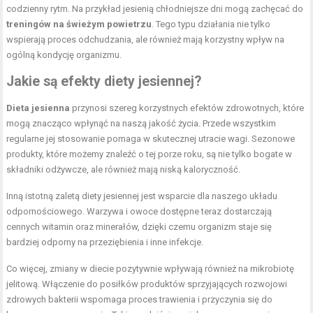
codzienny rytm. Na przykład jesienią chłodniejsze dni mogą zachęcać do
treningów na świeżym powietrzu
. Tego typu działania nie tylko
wspierają proces odchudzania, ale również mają korzystny wpływ na
ogólną kondycję organizmu.
Jakie są efekty diety jesiennej?
Dieta jesienna
przynosi szereg korzystnych efektów zdrowotnych, które
mogą znacząco wpłynąć na naszą jakość życia. Przede wszystkim
regularne jej stosowanie pomaga w skutecznej utracie wagi. Sezonowe
produkty, które możemy znaleźć o tej porze roku, są nie tylko bogate w
składniki odżywcze, ale również mają niską kaloryczność.
Inną istotną zaletą diety jesiennej jest wsparcie dla naszego układu
odpornościowego. Warzywa i owoce dostępne teraz dostarczają
cennych witamin oraz minerałów, dzięki czemu organizm staje się
bardziej odporny na przeziębienia i inne infekcje.
Co więcej, zmiany w diecie pozytywnie wpływają również na mikrobiotę
jelitową. Włączenie do posiłków produktów sprzyjających rozwojowi
zdrowych bakterii wspomaga proces trawienia i przyczynia się do