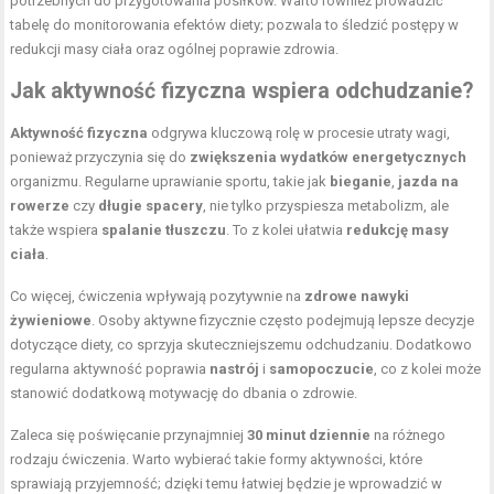
potrzebnych do przygotowania posiłków. Warto również prowadzić
tabelę do monitorowania efektów diety; pozwala to śledzić postępy w
redukcji masy ciała oraz ogólnej poprawie zdrowia.
Jak aktywność fizyczna wspiera odchudzanie?
Aktywność fizyczna
odgrywa kluczową rolę w procesie utraty wagi,
ponieważ przyczynia się do
zwiększenia wydatków energetycznych
organizmu. Regularne uprawianie sportu, takie jak
bieganie
,
jazda na
rowerze
czy
długie spacery
, nie tylko przyspiesza metabolizm, ale
także wspiera
spalanie tłuszczu
. To z kolei ułatwia
redukcję masy
ciała
.
Co więcej, ćwiczenia wpływają pozytywnie na
zdrowe nawyki
żywieniowe
. Osoby aktywne fizycznie często podejmują lepsze decyzje
dotyczące diety, co sprzyja skuteczniejszemu odchudzaniu. Dodatkowo
regularna aktywność poprawia
nastrój
i
samopoczucie
, co z kolei może
stanowić dodatkową motywację do dbania o zdrowie.
Zaleca się poświęcanie przynajmniej
30 minut dziennie
na różnego
rodzaju ćwiczenia. Warto wybierać takie formy aktywności, które
sprawiają przyjemność; dzięki temu łatwiej będzie je wprowadzić w