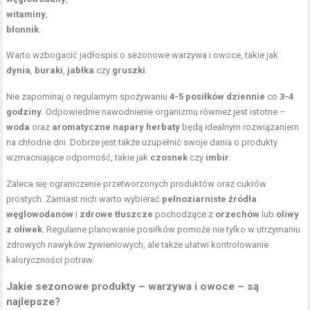
witaminy
,
błonnik
.
Warto wzbogacić jadłospis o sezonowe warzywa i owoce, takie jak
dynia
,
buraki
,
jabłka
czy
gruszki
.
Nie zapominaj o regularnym spożywaniu
4-5 posiłków dziennie
co
3-4
godziny
. Odpowiednie nawodnienie organizmu również jest istotne –
woda
oraz
aromatyczne napary herbaty
będą idealnym rozwiązaniem
na chłodne dni. Dobrze jest także uzupełnić swoje dania o produkty
wzmacniające odporność, takie jak
czosnek
czy
imbir
.
Zaleca się ograniczenie przetworzonych produktów oraz cukrów
prostych. Zamiast nich warto wybierać
pełnoziarniste źródła
węglowodanów
i
zdrowe tłuszcze
pochodzące z
orzechów
lub
oliwy
z oliwek
. Regularne
planowanie posiłków
pomoże nie tylko w utrzymaniu
zdrowych nawyków żywieniowych, ale także ułatwi kontrolowanie
kaloryczności potraw.
Jakie sezonowe produkty – warzywa i owoce – są
najlepsze?