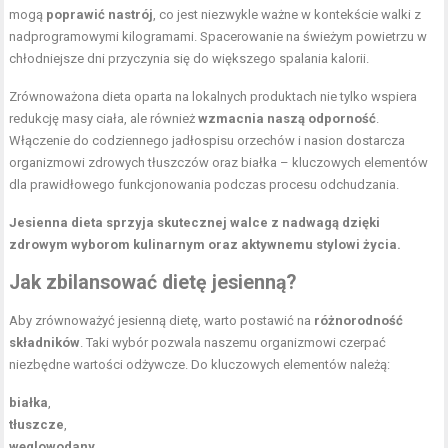
mogą
poprawić nastrój
, co jest niezwykle ważne w kontekście walki z
nadprogramowymi kilogramami. Spacerowanie na świeżym powietrzu w
chłodniejsze dni przyczynia się do większego spalania kalorii.
Zrównoważona dieta oparta na lokalnych produktach nie tylko wspiera
redukcję masy ciała, ale również
wzmacnia naszą odporność
.
Włączenie do codziennego jadłospisu orzechów i nasion dostarcza
organizmowi zdrowych tłuszczów oraz białka – kluczowych elementów
dla prawidłowego funkcjonowania podczas procesu odchudzania.
Jesienna dieta sprzyja skutecznej walce z nadwagą dzięki
zdrowym wyborom kulinarnym oraz aktywnemu stylowi życia.
Jak zbilansować dietę jesienną?
Aby zrównoważyć jesienną dietę, warto postawić na
różnorodność
składników
. Taki wybór pozwala naszemu organizmowi czerpać
niezbędne wartości odżywcze. Do kluczowych elementów należą:
białka
,
tłuszcze
,
węglowodany
,