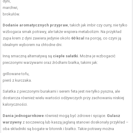
dyni,
marchwi,
brokułów.
Dodanie aromatycznych przypraw
, takich jak imbir czy curry, nie tylko
wzbogaca smak potrawy, ale także wspiera metabolizm. Na przykład
zupa krem z dyni zawiera jedynie około
60 kcal
na porcję, co czyni ją
idealnym wyborem na chłodne dni.
Inną smaczną alternatywą są
ciepłe sałatki
. Można je wzbogacić
pieczonymi warzywami oraz źródłami białka, takimi jak:
grillowane tofu,
pierś z kurczaka.
Sałatka z pieczonymi burakami i serem feta jest nie tylko pyszna, ale
dostarcza również wielu wartości odżywczych przy zachowaniu niskiej
kaloryczności.
Dania jednogarnkowe
również mogą być zdrowe i sycące.
Gulasz
warzywny
z soczewicą lub kaszą jaglaną stanowi doskonały przykład –
oba składniki są bogate w błonnik i białko. Takie potrawy można