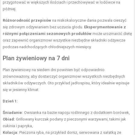
przygotować w większych ilościach i przechowywać w lodówce na
później.
Różnorodność przepisów
na niskokaloryczne dania pozwala cieszyć
się zdrowym odżywianiem bez uczucia głodu.
Eksperymentowanie z
różnymi połączeniami sezonowych produktów
może urozmaicić dietę
oraz zapewnić organizmowi wszystkie niezbędne składniki odżywcze
podczas nadchodzących chłodniejszych miesięcy.
Plan żywieniowy na 7 dni
Plan żywieniowy na siedem dni powinien być odpowiednio
zrównoważony, aby dostarczyć organizmowi wszystkich niezbędnych
składników odżywczych. Oto przykład jadłospisu, który idealnie wpisuje
się w jesienny klimat:
Dzień 1:
Śniadanie:
Owsianka na bazie napoju roślinnego z dodatkiem borówek,
Obiad:
Grillowany kurczak podany z pieczonymi warzywami, takimi jak
cukinia i papryka,
Kolacja:
Pieczona ryba, na przykład dorsz, serwowana z sałatką ze