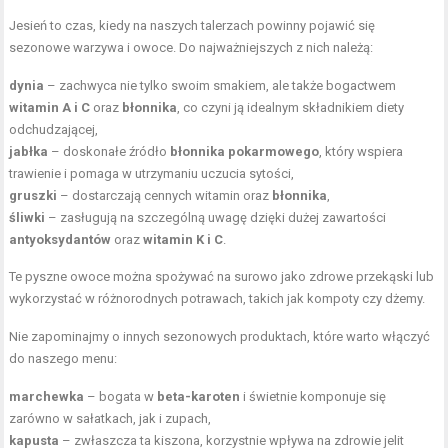
Jesień to czas, kiedy na naszych talerzach powinny pojawić się
sezonowe warzywa i owoce. Do najważniejszych z nich należą:
dynia
– zachwyca nie tylko swoim smakiem, ale także bogactwem
witamin A
i C
oraz
błonnika
, co czyni ją idealnym składnikiem diety
odchudzającej,
jabłka
– doskonałe źródło
błonnika pokarmowego
, który wspiera
trawienie i pomaga w utrzymaniu uczucia sytości,
gruszki
– dostarczają cennych witamin oraz
błonnika
,
śliwki
– zasługują na szczególną uwagę dzięki dużej zawartości
antyoksydantów
oraz
witamin K i C
.
Te pyszne owoce można spożywać na surowo jako zdrowe przekąski lub
wykorzystać w różnorodnych potrawach, takich jak kompoty czy dżemy.
Nie zapominajmy o innych sezonowych produktach, które warto włączyć
do naszego menu:
marchewka
– bogata w
beta-karoten
i świetnie komponuje się
zarówno w sałatkach, jak i zupach,
kapusta
– zwłaszcza ta kiszona, korzystnie wpływa na zdrowie jelit