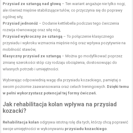
Przysiad ze sztangą nad głową
– Ten wariant angażuje nie tylko nogi,
ale również mięśnie stabilizujące tułów, co przyczynia się do poprawy
ogólnej siły,
Przysiad jednonóż
– Dodanie kettlebella podczas tego ćwiczenia
rozwija równowagę oraz siłę nóg,
Przysiad wykroczny ze sztangą
– To połączenie klasycznego
przysiadu i wykroku wzmacnia mięśnie nóg oraz wpływa pozytywnie na
mobilność stawów,
Klasyczny przysiad ze sztangą
– Można go modyfikować poprzez
zmianę szerokości stóp czy rodzaju obciążenia, dostosowując do
własnych potrzeb i umiejętności.
Wybierając odpowiednią wagę dla przysiadu kozackiego, pamiętaj o
swoim poziomie zaawansowania oraz celach treningowych.
Dzięki temu
w pełni wykorzystasz potencjał tej formy ćwiczeń.
Jak rehabilitacja kolan wpływa na przysiad
kozacki?
Rehabilitacja kolan
odgrywa istotną rolę dla tych, którzy chcą poprawić
swoje umiejętności w wykonywaniu
przysiadu kozackiego
.