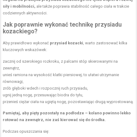
siły i mobilności,
ale także poprawia stabilność całego ciała w trakcie
codziennych aktywności.
Jak poprawnie wykonać technikę przysiadu
kozackiego?
Aby prawidłowo wykonać
przysiad kozacki
, warto zastosować kilka
kluczowych wskazówek:
zacznij od szerokiego rozkroku, z palcami stóp skierowanymi na
zewnątrz,
unieś ramiona na wysokość klatki piersiowej; to ułatwi
utrzymanie
równowagi
,
zrób głęboki wdech i rozpocznij ruch przysiadu,
ugnij jedną nogę, przesuwając biodra do tyłu,
przenieś ciężar ciała na ugiętą nogę, pozostawiając drugą wyprostowaną.
Pamiętaj, aby pięty pozostały na podłodze – kolano powinno lekko
rotować na zewnątrz, nie zaś kierować się do środka.
Podczas opuszczania się: