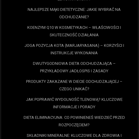
NAJLEPSZE MĄKI DIETETYCZNE: JAKIE WYBRAĆ NA
ODCHUDZANIE?
KOENZYM Q10 W KOSMETYKACH – WŁAŚCIWOŚCI I
SKUTECZNOŚĆ DZIAŁANIA
JOGA POZYCJA KOTA (MARJARYASANA) – KORZYŚCI I
INSTRUKCJE WYKONANIA
DWUTYGODNIOWA DIETA ODCHUDZAJĄCA –
PRZYKŁADOWY JADŁOSPIS I ZASADY
PRODUKTY ZAKAZANE W DIECIE ODCHUDZAJĄCEJ –
CZEGO UNIKAĆ?
JAK POPRAWIĆ WYDOLNOŚĆ TLENOWĄ? KLUCZOWE
INFORMACJE I PORADY
DIETA ELIMINACYJNA: CO POWINIENEŚ WIEDZIEĆ PRZED
ROZPOCZĘCIEM?
SKŁADNIKI MINERALNE: KLUCZOWE DLA ZDROWIA I