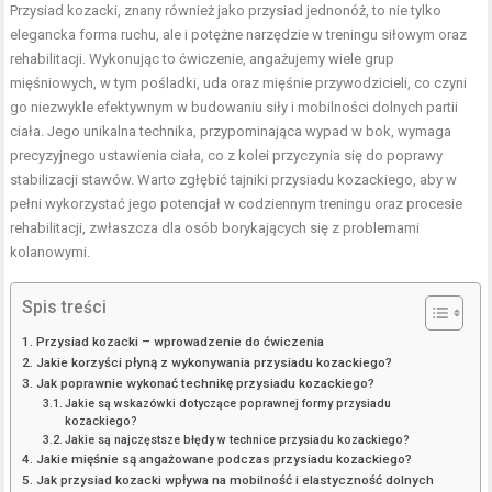
Przysiad kozacki, znany również jako przysiad jednonóż, to nie tylko
elegancka forma ruchu, ale i potężne narzędzie w treningu siłowym oraz
rehabilitacji. Wykonując to ćwiczenie, angażujemy wiele grup
mięśniowych, w tym pośladki, uda oraz
mięśnie przywodzicieli
, co czyni
go niezwykle efektywnym w budowaniu siły i mobilności dolnych partii
ciała. Jego unikalna technika, przypominająca wypad w bok, wymaga
precyzyjnego ustawienia ciała, co z kolei przyczynia się do poprawy
stabilizacji stawów. Warto zgłębić tajniki przysiadu kozackiego, aby w
pełni wykorzystać jego potencjał w codziennym treningu oraz procesie
rehabilitacji, zwłaszcza dla osób borykających się z problemami
kolanowymi.
Spis treści
Przysiad kozacki – wprowadzenie do ćwiczenia
Jakie korzyści płyną z wykonywania przysiadu kozackiego?
Jak poprawnie wykonać technikę przysiadu kozackiego?
Jakie są wskazówki dotyczące poprawnej formy przysiadu
kozackiego?
Jakie są najczęstsze błędy w technice przysiadu kozackiego?
Jakie mięśnie są angażowane podczas przysiadu kozackiego?
Jak przysiad kozacki wpływa na mobilność i elastyczność dolnych