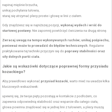
napinaj
mięśnie brzucha
,
unikaj pochylania tułowia,
staraj się utrzymać plecy proste i głowę w linii z ciałem.
Gdy znajdziesz się w najniższej pozycji,
wykonaj wydech i wróć do
startowej postawy.
Nie zapomnij powtórzyć ćwiczenia na drugą stronę.
Zwracaj uwagę na tempo wykonywanych ruchów; unikaj pośpiechu,
ponieważ może to prowadzić do błędów technicznych.
Regularne
praktykowanie tej techniki przyczyni się do
poprawy stabilności oraz
siły dolnych partii ciała.
Jakie są wskazówki dotyczące poprawnej formy przysiadu
kozackiego?
Aby prawidłowo wykonać
przysiad kozacki
, warto mieć na uwadze kilka
kluczowych wskazówek:
upewnij się, że twoje pięty pozostają w kontakcie z podłożem, co
zapewnia odpowiednią stabilność oraz wsparcie dla całego ciała,
głowa powinna znajdować się w jednej linii z tułowiem, a plecy muszą