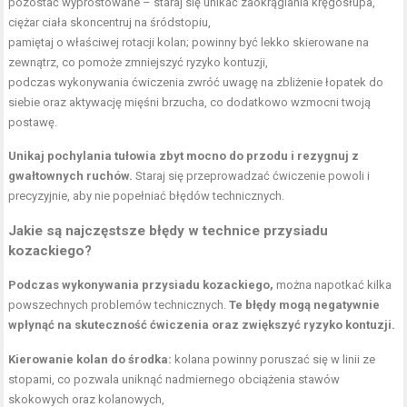
pozostać wyprostowane – staraj się unikać zaokrąglania kręgosłupa,
ciężar ciała skoncentruj na śródstopiu,
pamiętaj o właściwej rotacji kolan; powinny być lekko skierowane na
zewnątrz, co pomoże zmniejszyć ryzyko kontuzji,
podczas wykonywania ćwiczenia zwróć uwagę na zbliżenie łopatek do
siebie oraz aktywację mięśni brzucha, co dodatkowo wzmocni twoją
postawę.
Unikaj pochylania tułowia zbyt mocno do przodu i rezygnuj z
gwałtownych ruchów.
Staraj się przeprowadzać ćwiczenie powoli i
precyzyjnie, aby nie popełniać błędów technicznych.
Jakie są najczęstsze błędy w technice przysiadu
kozackiego?
Podczas wykonywania przysiadu kozackiego,
można napotkać kilka
powszechnych problemów technicznych.
Te błędy mogą negatywnie
wpłynąć na skuteczność ćwiczenia oraz zwiększyć ryzyko kontuzji.
Kierowanie kolan do środka:
kolana powinny poruszać się w linii ze
stopami, co pozwala uniknąć nadmiernego obciążenia stawów
skokowych oraz kolanowych,