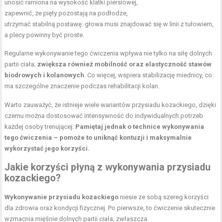
unosić ramiona na wysokość klatki piersiowej,
zapewnić, że pięty pozostają na podłodze,
utrzymać stabilną postawę: głowa musi znajdować się w linii z tułowiem,
a plecy powinny być proste.
Regularne wykonywanie tego ćwiczenia wpływa nie tylko na siłę dolnych
partii ciała;
zwiększa również mobilność oraz elastyczność stawów
biodrowych i kolanowych
. Co więcej, wspiera stabilizację miednicy, co
ma szczególne znaczenie podczas rehabilitacji kolan.
Warto zauważyć, że istnieje wiele wariantów przysiadu kozackiego, dzięki
czemu można dostosować intensywność do indywidualnych potrzeb
każdej osoby trenującej.
Pamiętaj jednak o technice wykonywania
tego ćwiczenia – pomoże to uniknąć kontuzji i maksymalnie
wykorzystać jego korzyści.
Jakie korzyści płyną z wykonywania przysiadu
kozackiego?
Wykonywanie przysiadu kozackiego
niesie ze sobą szereg korzyści
dla zdrowia oraz kondycji fizycznej. Po pierwsze, to ćwiczenie skutecznie
wzmacnia mięśnie dolnych partii ciała, zwłaszcza: