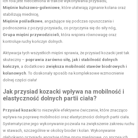
ich rola jest nieoceniona w trakcie wykonywania przysiadu,
Mięśnie kulszowo-goleniowe
, które ułatwiają zginanie kolana oraz
stabilizują miednicę,
Mięśnie pośladkowe
, angażujące się podczas opuszczania i
podnoszenia z pozycji przysiadu, co przyczynia się do siły nóg,
Grupa mięśni przywodzicieli
, która wspiera równowagę oraz
kontroluje ruchy kończyn dolnych.
Aktywacja tych wszystkich mięśni sprawia, że przysiad kozacki jest tak
skuteczny –
poprawia zarówno siłę, jak i stabilność dolnych
kończyn
, a dodatkowo
zwiększa mobilność stawów biodrowych i
kolanowych
. To doskonały sposób na kompleksowe wzmocnienie
dolnej części ciała!
Jak przysiad kozacki wpływa na mobilność i
elastyczność dolnych partii ciała?
Przysiad kozacki
to niezwykle efektywne ćwiczenie, które znacząco
wpływa na poprawę mobilności oraz elastyczności dolnych partii ciała.
Systematyczne jego wykonywanie pozwala na zwiększenie zakresu ruchu
w stawach, szczególnie w okolicy bioder i kolan. Wykonywanie
głębokiego przysiadu angażuje różne grupy mięśniowe, co sprzyja ich