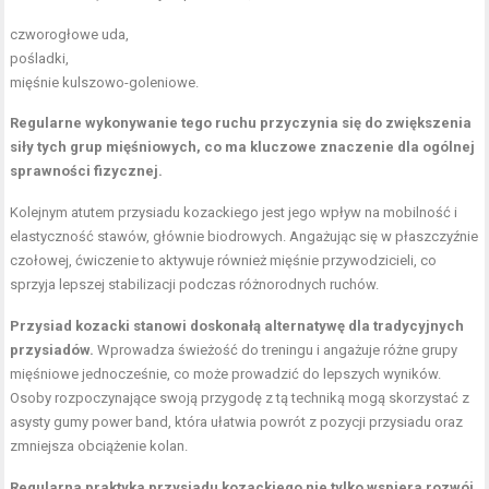
czworogłowe uda,
pośladki,
mięśnie kulszowo-goleniowe.
Regularne wykonywanie tego ruchu przyczynia się do zwiększenia
siły tych grup mięśniowych, co ma kluczowe znaczenie dla ogólnej
sprawności fizycznej.
Kolejnym atutem przysiadu kozackiego jest jego wpływ na mobilność i
elastyczność stawów, głównie biodrowych. Angażując się w płaszczyźnie
czołowej, ćwiczenie to aktywuje również mięśnie przywodzicieli, co
sprzyja lepszej stabilizacji podczas różnorodnych ruchów.
Przysiad kozacki stanowi doskonałą alternatywę dla tradycyjnych
przysiadów.
Wprowadza świeżość do treningu i angażuje różne grupy
mięśniowe jednocześnie, co może prowadzić do lepszych wyników.
Osoby rozpoczynające swoją przygodę z tą techniką mogą skorzystać z
asysty gumy power band, która ułatwia powrót z pozycji przysiadu oraz
zmniejsza obciążenie kolan.
Regularna praktyka przysiadu kozackiego nie tylko wspiera rozwój