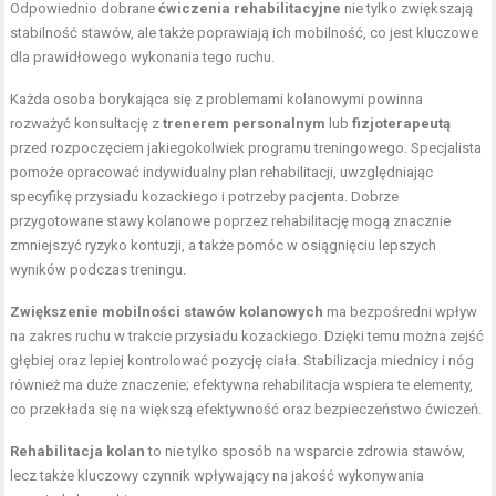
Odpowiednio dobrane
ćwiczenia rehabilitacyjne
nie tylko zwiększają
stabilność stawów, ale także poprawiają ich mobilność, co jest kluczowe
dla prawidłowego wykonania tego ruchu.
Każda osoba borykająca się z problemami kolanowymi powinna
rozważyć konsultację z
trenerem personalnym
lub
fizjoterapeutą
przed rozpoczęciem jakiegokolwiek programu treningowego. Specjalista
pomoże opracować indywidualny plan rehabilitacji, uwzględniając
specyfikę przysiadu kozackiego i potrzeby pacjenta. Dobrze
przygotowane stawy kolanowe poprzez rehabilitację mogą znacznie
zmniejszyć ryzyko kontuzji, a także pomóc w osiągnięciu lepszych
wyników podczas treningu.
Zwiększenie mobilności stawów kolanowych
ma bezpośredni wpływ
na zakres ruchu w trakcie przysiadu kozackiego. Dzięki temu można zejść
głębiej oraz lepiej kontrolować pozycję ciała. Stabilizacja miednicy i nóg
również ma duże znaczenie; efektywna rehabilitacja wspiera te elementy,
co przekłada się na większą efektywność oraz bezpieczeństwo ćwiczeń.
Rehabilitacja kolan
to nie tylko sposób na wsparcie zdrowia stawów,
lecz także kluczowy czynnik wpływający na jakość wykonywania