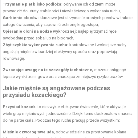
Trzymanie pięt blisko podłoża:
odrywanie ich od ziemi może
prowadzić do utraty stabilności i niewłaściwego wykonania ruchu,
Garbienie pleców:
kluczowe jest utrzymanie prostych pleców w trakcie
całego ćwiczenia, aby zapewnić ochronę kręgosłupa,
Opieranie dłoni na nodze wykrocznej:
najlepiej trzymać ręce
swobodnie przed sobą lub na biodrach,
Zbyt szybkie wykonywanie ruchu:
kontrolowane i wolniejsze ruchy
angażują mięśnie w bardziej efektywny sposób oraz poprawiają
równowagę.
Zwracając uwagę na te szczegóły techniczne,
możesz osiągnąć
lepsze wyniki treningowe oraz znacząco zmniejszyć ryzyko urazów.
Jakie mięśnie są angażowane podczas
przysiadu kozackiego?
Przysiad kozacki
to niezwykle efektywne ćwiczenie, które aktywuje
wiele grup mięśniowych jednocześnie. Dzięki temu doskonale wzmacnia
dolne partie ciała. Podczas tego ruchu pracują przede wszystkim:
Mięśnie czworogłowe uda
, odpowiedzialne za prostowanie kolana –