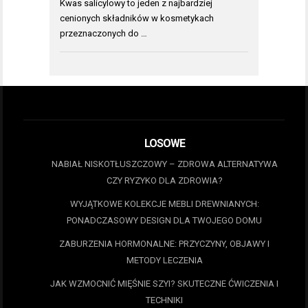
Kwas salicylowy to jeden z najbardziej
cenionych składników w kosmetykach
przeznaczonych do …
LOSOWE
NABIAŁ NISKOTŁUSZCZOWY – ZDROWA ALTERNATYWA
CZY RYZYKO DLA ZDROWIA?
WYJĄTKOWE KOLEKCJE MEBLI DREWNIANYCH:
PONADCZASOWY DESIGN DLA TWOJEGO DOMU
ZABURZENIA HORMONALNE: PRZYCZYNY, OBJAWY I
METODY LECZENIA
JAK WZMOCNIĆ MIĘŚNIE SZYI? SKUTECZNE ĆWICZENIA I
TECHNIKI