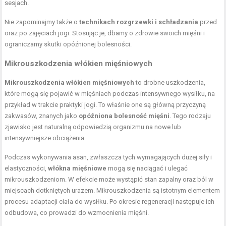
sesjach.
Nie zapominajmy także o
technikach rozgrzewki i schładzania
przed
oraz po zajęciach jogi. Stosując je, dbamy o zdrowie swoich mięśni i
ograniczamy skutki opóźnionej bolesności.
Mikrouszkodzenia włókien mięśniowych
Mikrouszkodzenia włókien mięśniowych
to drobne uszkodzenia,
które mogą się pojawić w mięśniach podczas intensywnego wysiłku, na
przykład w trakcie praktyki jogi. To właśnie one są główną przyczyną
zakwasów, znanych jako
opóźniona bolesność mięśni
. Tego rodzaju
zjawisko jest naturalną odpowiedzią organizmu na nowe lub
intensywniejsze obciążenia.
Podczas wykonywania asan, zwłaszcza tych wymagających dużej siły i
elastyczności,
włókna mięśniowe
mogą się naciągać i ulegać
mikrouszkodzeniom. W efekcie może wystąpić stan zapalny oraz ból w
miejscach dotkniętych urazem. Mikrouszkodzenia są istotnym elementem
procesu adaptacji ciała do wysiłku. Po okresie regeneracji następuje ich
odbudowa, co prowadzi do wzmocnienia mięśni.