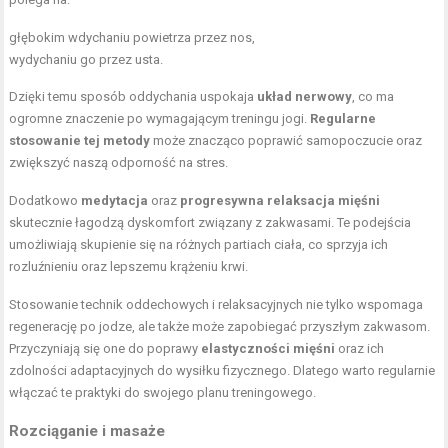
głębokim wdychaniu powietrza przez nos,
wydychaniu go przez usta.
Dzięki temu sposób oddychania uspokaja
układ nerwowy
, co ma
ogromne znaczenie po wymagającym treningu jogi.
Regularne
stosowanie tej metody
może znacząco poprawić samopoczucie oraz
zwiększyć naszą odporność na stres.
Dodatkowo
medytacja
oraz
progresywna relaksacja mięśni
skutecznie łagodzą dyskomfort związany z zakwasami. Te podejścia
umożliwiają skupienie się na różnych partiach ciała, co sprzyja ich
rozluźnieniu oraz lepszemu krążeniu krwi.
Stosowanie technik oddechowych i relaksacyjnych nie tylko wspomaga
regenerację po jodze, ale także może zapobiegać przyszłym zakwasom.
Przyczyniają się one do poprawy
elastyczności mięśni
oraz ich
zdolności adaptacyjnych do wysiłku fizycznego. Dlatego warto regularnie
włączać te praktyki do swojego planu treningowego.
Rozciąganie i masaże