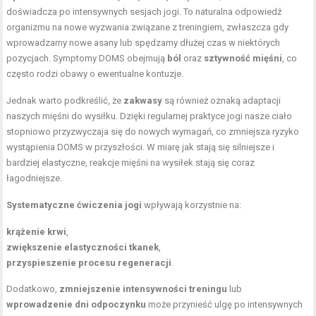
doświadcza po intensywnych sesjach jogi. To naturalna odpowiedź
organizmu na nowe wyzwania związane z treningiem, zwłaszcza gdy
wprowadzamy nowe asany lub spędzamy dłużej czas w niektórych
pozycjach. Symptomy DOMS obejmują
ból
oraz
sztywność mięśni
, co
często rodzi obawy o ewentualne kontuzje.
Jednak warto podkreślić, że
zakwasy
są również oznaką adaptacji
naszych mięśni do wysiłku. Dzięki regularnej praktyce jogi nasze ciało
stopniowo przyzwyczaja się do nowych wymagań, co zmniejsza ryzyko
wystąpienia DOMS w przyszłości. W miarę jak stają się silniejsze i
bardziej elastyczne, reakcje mięśni na wysiłek stają się coraz
łagodniejsze.
Systematyczne ćwiczenia
jogi
wpływają korzystnie na:
krążenie krwi
,
zwiększenie elastyczności tkanek
,
przyspieszenie procesu regeneracji
.
Dodatkowo,
zmniejszenie intensywności treningu
lub
wprowadzenie dni odpoczynku
może przynieść ulgę po intensywnych