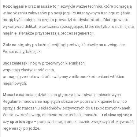
Rozciąganie
oraz
masaże
to niezwykle ważne techniki, które pomagają
w łagodzeniu zakwasów po sesji jogi. Po intensywnym treningu mięśnie
mogą być napięte, co często prowadzi do dyskomfortu. Dlatego warto
wykonywać delikatne
ćwiczenia rozciągające
, które nie tylko rozluźniają te
mięśnie, ale także przyspieszają proces regeneracji.
Zaleca się
, aby po każdej sesji jogi poświęcić chwilę na rozciąganie.
Proste ruchy, takie jak:
unoszenie rąk i nóg w przeciwnych kierunkach,
wspierają elastyczność ciała,
pomagają zredukować ból związany z mikrouszkodzeniami włókien
mięśniowych.
Masaże
natomiast działają na głębszych warstwach mięśniowych.
Regularne masowanie napiętych obszarów poprawia krążenie krwi, co
sprzyja dostarczaniu składników odżywczych do uszkodzonych tkanek.
Warto zwrócić uwagę na różnorodne techniki masażu –
relaksacyjnego
czy
sportowego
– ponieważ mogą one znacznie zwiększyć efektywność
regeneracji po jodze.