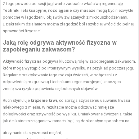
Z tego powodu po sesji jogi warto zadbać o właściwą regenerację.
Techniki relaksacyjne
,
rozciąganie
czy
masaże
mogą być niezwykle
pomocne w łagodzeniu objawów związanych z mikrouszkodzeniami.
Dzięki takim działaniom można złagodzić ból i szybciej wrócić do pełnej
sprawności fizycznej.
Jaką rolę odgrywa aktywność fizyczna w
zapobieganiu zakwasom?
Aktywność fizyczna
odgrywa kluczową rolę w zapobieganiu zakwasom,
które mogą wystąpić po intensywnym wysiłku, na przykład podczas jogi.
Regularne praktykowanie tego rodzaju ćwiczeń, w połączeniu z
odpowiednią rozgrzewką i technikami regeneracyjnymi, znacząco
zmniejsza ryzyko pojawienia się bolesnych objawów.
Ruch stymuluje
krążenie krwi
, co sprzyja szybszemu usuwaniu kwasu
mlekowego z mięśni. W rezultacie można odczuwać mniejsze
dolegliwości oraz sztywność po wysiłku. Umiarkowane ćwiczenia, takie
jak delikatne rozciąganie w ramach jogi, są doskonałym sposobem na:
utrzymanie elastyczności mięśni,