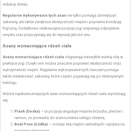
redukcji stresu.
Regularne wykonywanie tych asan
nie tylko pomaga zmniejszyć
zakwasy, ale także zwiększa elastyczność mięśni i poprawia kondycję
fizyczną. Dodatkowo relaksacyjne pozycje jogi wspierają odprężenie
umysłu oraz przyczyniają się do lepszej jakości snu.
Asany wzmacniające rdzeń ciała
Asany wzmacniające rdzeń ciała
odgrywają niezwykle ważną rolę w
praktyce jogi. Dzięki nim można znacznie poprawić elastyczność oraz
wytrzymałość mięśni. Regularne wykonywanie tych ćwiczeń pomaga
także zredukować zakwasy, które często pojawiają się po intensywnym
treningu.
Wśród najskuteczniejszych asan wzmacniających rdzeń ciała wyróżniają
się:
Plank (Deska)
– ta pozycja angażuje mięśnie brzucha, pleców i
ramion, co prowadzi do wzmocnienia całego rdzenia,
Boat Pose (Łódka)
– rozwija siłę mięśni centralnych i wpływa na
poprawę równowagi,