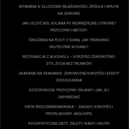
WITAMINA A: KLUCZOWE WŁAŚCIWOŚCI, ŹRÓDŁA I WPŁYW
NA ZDROWIE
JAK LECZYĆ BÓL KOLANA PO WEWNĘTRZNEJ STRONIE?
PRZYCZYNY I METODY
ĆWICZENIA NA PLECY Z GUMĄ: JAK TRENOWAĆ
SKUTECZNIE W DOMU?
REZYGNACJA Z ALKOHOLU – KORZYŚCI ZDROWOTNE I
STYL ŻYCIA BEZ TRUNKÓW
SKAKANIE NA SKAKANCE: ZDROWOTNE KORZYŚCI I EFEKTY
ODCHUDZANIA
OSTEOPOROZA: PRZYCZYNY, OBJAWY I JAK JEJ
ZAPOBIEGAĆ
DIETA ŚRÓDZIEMNOMORSKA – ZASADY, KORZYŚCI I
PRZYKŁADOWY JADŁOSPIS
RYGORYSTYCZNE DIETY: ZALETY, WADY I SKUTKI