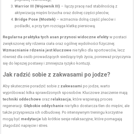
Warrior III (Wojownik III)
– łączy pracę nad stabilnością z
aktywizacją
mięśni brzucha
oraz dolnej części pleców,
Bridge Pose (Mostek)
– wzmacnia dolną część pleców i
pośladki, a przy tym rozciąga klatkę piersiową.
Regularna praktyka tych asan przynosi widoczne efekty
w postaci
zwiększonej siły rdzenia ciała oraz ogólnej wydolności fizycznej.
Wzmacnianie rdzenia jest kluczowe
nie tylko dla sportowców, lecz
również dla osób prowadzących siedzący tryb życia, ponieważ przyczynia
się do lepszej postawy i zmniejsza ryzyko kontuzji.
Jak radzić sobie z zakwasami po jodze?
Aby skutecznie poradzić sobie z
zakwasami
po jodze, warto
wypróbować kilka sprawdzonych sposobów. Kluczowe znaczenie mają
techniki oddechowe
oraz
relaksacja
, które wspierają proces
regeneracji.
Głębokie oddychanie
nie tylko dostarcza tlen do mięśni, ale
także przyspiesza ich odbudowę. Po intensywnym treningu korzystne
mogą być
medytacje
lub krótkie sesje relaksacyjne, które pomagają
złagodzić napięcie i stres.