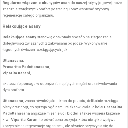
Regularne włączanie obu typów asan
do naszej rutyny jogowej może
znacznie zwiększyć komfort po treningu oraz wspierać szybszą
regenerację całego organizmu.
Relaksujące asany
Relaksujące asany
stanowią doskonały sposób na złagodzenie
dolegliwości związanych z zakwasami po jodze. Wykonywanie
łagodnych ćwiczeń rozciągających, jak:
Uttanasana
,
Prasaritta Padottanasana
,
Viparita Karani
,
skutecznie pomaga w odprężeniu napiętych mięśni oraz niwelowaniu
dyskomfortu.
Uttanasana
, znana również jako skłon do przodu, delikatnie rozciąga
plecy oraz nogi, co sprzyja ogólnemu relaksowi ciała. Z kolei
Prasaritta
Padottanasana
angażuje
mięśnie ud
i bioder, a także wspiera krążenie
krwi.
Viparita Karani
to odwrócona pozycja, która nie tylko wpływa
korzystnie na regenerację organizmu, ale również przyczynia się do