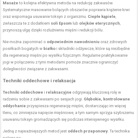
Masaże
to kolejna efektywna metoda na redukcję zakwasów.
Systematyczne masowanie bolących obszarów poprawia krążenie krwi
oraz wspomaga usuwanie toksyn z organizmu.
Ciepłe kąpiele
,
zwłaszcza te z dodatkiem
soli Epsom
lub
olejków eterycznych
,
przynoszą ulgę dzięki rozluźnieniu mięśni i redukcji bólu.
Nie można zapominać o
odpowiednim nawodnieniu
oraz zdrowych
posiłkach bogatych w
białko
i składniki odżywcze, które są niezbędne
dla regeneracji mięśni po wysiłku fizycznym. Regularne praktykowanie
jogi w połączeniu z tymi metodami pomoże znacznie ograniczyć
dolegliwości związane z zakwasami.
Techniki oddechowe i relaksacja
Techniki oddechowe
i
relaksacyjne
odgrywają kluczową rolę w
radzeniu sobie z zakwasami po sesjach jogi.
Głębokie, kontrolowane
oddychanie
przyspiesza regenerację mięśni, dostarczając im więcej
tlenu, co zmniejsza napięcie mięśniowe, a tym samym sprzyja szybszemu
usuwaniu toksyn gromadzących się podczas intensywnego wysiłku.
Jedną z najważniejszych metod jest
oddech przeponowy
. Ta technika
polega na: