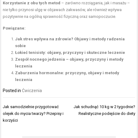
Korzystanie z obu tych metod
– zarówno rozciągania, jak i masażu –
nie tylko przynosi ulgę w objawach zakwasów, ale również wpływa
pozytywnie na ogólną sprawność fizyczną oraz samopoczucie.
Powiązane:
Jak stres wpływa na zdrowie? Objawy i metody radzenia
sobie
Łokieć tenisisty: objawy, przyczyny i skuteczne leczenie
Zespół nocnego jedzenia – objawy, przyczyny i metody
leczenia
Zaburzenia hormonalne: przyczyny, objawy i metody
leczenia
Posted in
Ćwiczenia
Nawigacja
Jak samodzielnie przygotować
Jak schudnąć 10 kg w 2 tygodnie?
wpisu
olejek do mycia twarzy? Przepisy i
Realistyczne podejście do diety
korzyści