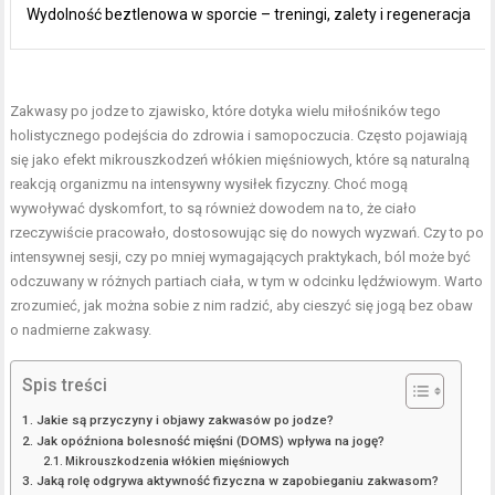
Wydolność beztlenowa w sporcie – treningi, zalety i regeneracja
Zakwasy po jodze to zjawisko, które dotyka wielu miłośników tego
holistycznego podejścia do zdrowia i samopoczucia. Często pojawiają
się jako efekt mikrouszkodzeń włókien mięśniowych, które są naturalną
reakcją organizmu na intensywny wysiłek fizyczny. Choć mogą
wywoływać dyskomfort, to są również dowodem na to, że ciało
rzeczywiście pracowało, dostosowując się do nowych wyzwań. Czy to po
intensywnej sesji, czy po mniej wymagających praktykach, ból może być
odczuwany w różnych partiach ciała, w tym w odcinku lędźwiowym. Warto
zrozumieć, jak można sobie z nim radzić, aby cieszyć się jogą bez obaw
o nadmierne zakwasy.
Spis treści
Jakie są przyczyny i objawy zakwasów po jodze?
Jak opóźniona bolesność mięśni (DOMS) wpływa na jogę?
Mikrouszkodzenia włókien mięśniowych
Jaką rolę odgrywa aktywność fizyczna w zapobieganiu zakwasom?