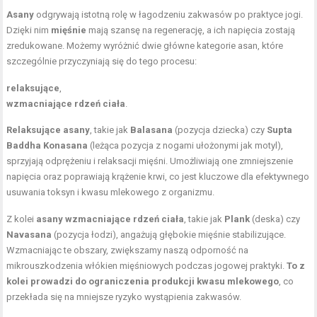
Asany
odgrywają istotną rolę w łagodzeniu zakwasów po praktyce jogi.
Dzięki nim
mięśnie
mają szansę na regenerację, a ich napięcia zostają
zredukowane. Możemy wyróżnić dwie główne kategorie asan, które
szczególnie przyczyniają się do tego procesu:
relaksujące
,
wzmacniające rdzeń ciała
.
Relaksujące asany
, takie jak
Balasana
(pozycja dziecka) czy
Supta
Baddha Konasana
(leżąca pozycja z nogami ułożonymi jak motyl),
sprzyjają odprężeniu i relaksacji mięśni. Umożliwiają one zmniejszenie
napięcia oraz poprawiają krążenie krwi, co jest kluczowe dla efektywnego
usuwania toksyn i kwasu mlekowego z organizmu.
Z kolei
asany wzmacniające rdzeń ciała
, takie jak
Plank
(deska) czy
Navasana
(pozycja łodzi), angażują głębokie mięśnie stabilizujące.
Wzmacniając te obszary, zwiększamy naszą odporność na
mikrouszkodzenia włókien mięśniowych podczas jogowej praktyki.
To z
kolei prowadzi do ograniczenia produkcji kwasu mlekowego
, co
przekłada się na mniejsze ryzyko wystąpienia zakwasów.