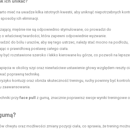
ak ich unikać?
to mieć na uwadze kilka istotnych kwestii, aby uniknąć niepotrzebnych kont
sposoby ich eliminacji.
czający, mięśnie nie są odpowiednio stymulowane, co prowadzi do
ę o właściwej twardości, która zapewni odpowiednie wyzwanie.
dzić do bólu i urazów, aby się tego ustrzec, należy stać mocno na podłożu,
ając o prawidłową postawę całego ciała.
 być rozstawione szeroko i lekko kierowane ku górze, co pozwoli na lepsze
ęcia w okolicy szyi oraz niewłaściwe ustawienie głowy względem reszty ci
ować poprawną technikę.
yzyko kontuzji oraz obniża skuteczność treningu, ruchy powinny być kontrol
u zaawansowania.
echniki przy
face pull
z gumą, znacznie poprawisz swoje wyniki treningowe o
 gumą?
w chwytu oraz możliwości zmiany pozycji ciała, co sprawia, że trening możn