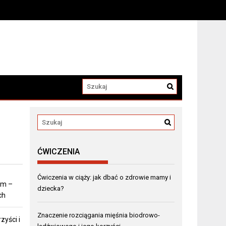
ĆWICZENIA
Ćwiczenia w ciąży: jak dbać o zdrowie mamy i
em –
dziecka?
ch
Znaczenie rozciągania mięśnia biodrowo-
zyści i