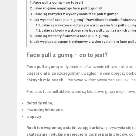
Face pull z gumą – co to jest?
Jakie mięśnie angażuje face pull z gumą?
Jakie są korzyści z wykonywania face pull z gumą?
Jak wykonać face pull z gumą? Prawidłowa technika ćwiczeni
Jakie są wskazówki dotyczące wykonywania face pull z gum
Jakie są błędy w wykonywaniu face pull z gumą i jak ich unik
Jakie są warianty ćwiczenia face pull z gumą?
Jak wygląda program treningowy z wykorzystaniem face pull
Face pull z gumą – co to jest?
Face pull z gumą
to dynamiczne ćwiczenie siłowe, które pole
części ciała
, ze szczególnym uwzględnieniem obręczy bark
różnych miejscach
– zarówno w domowym zaciszu, jak i na 
Podczas face pull aktywowane są kluczowe grupy mięśniowe, t
deltoidy tylne
,
równoległoboczne
,
trapezy
.
Ruch ten wspomaga stabilizację barków
i przyczynia się 
skutecznie redukuje napięcie w górnej partii pleców
, co