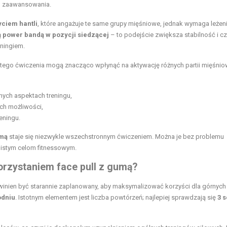
u zaawansowania.
yciem hantli
, które angażuje te same grupy mięśniowe, jednak wymaga leżen
ą power bandą w pozycji siedzącej
– to podejście zwiększa stabilność i c
eningiem.
tego ćwiczenia mogą znacząco wpłynąć na aktywację różnych partii mięśnio
nnych aspektach treningu,
ch możliwości,
eningu.
umą
staje się niezwykle wszechstronnym ćwiczeniem. Można je bez problemu
istym celom fitnessowym.
rzystaniem face pull z gumą?
owinien być starannie zaplanowany, aby maksymalizować korzyści dla górnych 
odniu
. Istotnym elementem jest liczba powtórzeń; najlepiej sprawdzają się
3 s