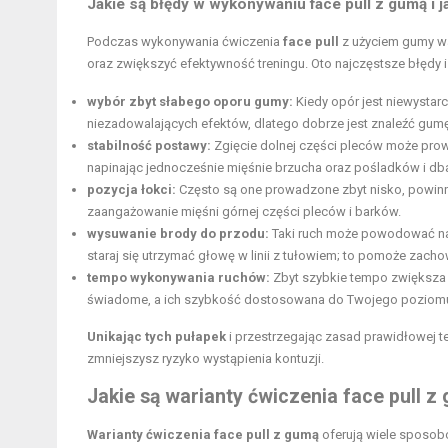
Jakie są błędy w wykonywaniu face pull z gumą i j
Podczas wykonywania ćwiczenia
face pull
z użyciem gumy war
oraz zwiększyć efektywność treningu. Oto najczęstsze błędy i 
wybór zbyt słabego oporu gumy:
Kiedy opór jest niewystar
niezadowalających efektów, dlatego dobrze jest znaleźć gum
stabilność postawy:
Zgięcie dolnej części pleców może prowa
napinając jednocześnie mięśnie brzucha oraz pośladków i db
pozycja łokci:
Często są one prowadzone zbyt nisko, powinny
zaangażowanie mięśni górnej części pleców i barków.
wysuwanie brody do przodu:
Taki ruch może powodować napi
staraj się utrzymać głowę w linii z tułowiem; to pomoże zach
tempo wykonywania ruchów:
Zbyt szybkie tempo zwiększa r
świadome, a ich szybkość dostosowana do Twojego poziom
Unikając tych pułapek
i przestrzegając zasad prawidłowej t
zmniejszysz ryzyko wystąpienia kontuzji.
Jakie są warianty ćwiczenia face pull z
Warianty ćwiczenia face pull z gumą
oferują wiele sposobó