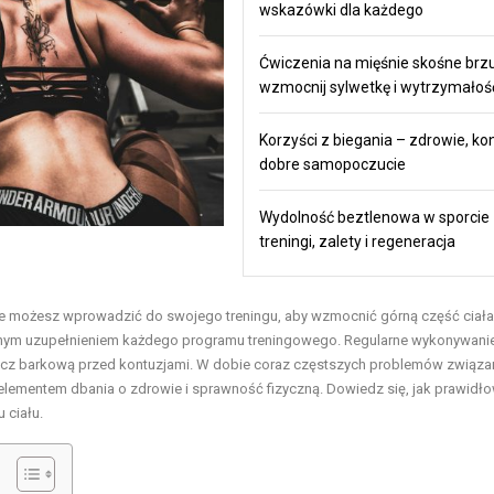
wskazówki dla każdego
Ćwiczenia na mięśnie skośne brz
wzmocnij sylwetkę i wytrzymałoś
Korzyści z biegania – zdrowie, kon
dobre samopoczucie
Wydolność beztlenowa w sporcie
treningi, zalety i regeneracja
óre możesz wprowadzić do swojego treningu, aby wzmocnić górną część ciała
ealnym uzupełnieniem każdego programu treningowego. Regularne wykonywani
bręcz barkową przed kontuzjami. W dobie coraz częstszych problemów związa
m elementem dbania o zdrowie i sprawność fizyczną. Dowiedz się, jak prawidł
 ciału.