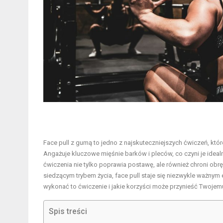
Face pull z gumą to jedno z najskuteczniejszych ćwiczeń, kt
Angażuje kluczowe mięśnie barków i pleców, co czyni je id
ćwiczenia nie tylko poprawia postawę, ale również chroni o
siedzącym trybem życia, face pull staje się niezwykle ważny
wykonać to ćwiczenie i jakie korzyści może przynieść Twojemu
Spis treści