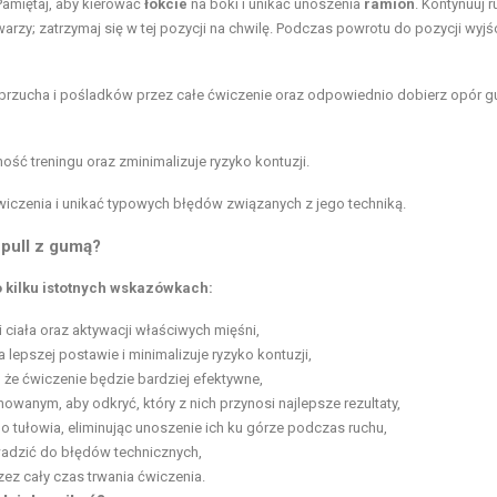
Pamiętaj, aby kierować
łokcie
na boki i unikać unoszenia
ramion
. Kontynuuj r
 twarzy; zatrzymaj się w tej pozycji na chwilę. Podczas powrotu do pozycji wyj
u brzucha i pośladków przez całe ćwiczenie oraz odpowiednio dobierz opór 
ość treningu oraz zminimalizuje ryzyko kontuzji.
iczenia i unikać typowych błędów związanych z jego techniką.
pull z gumą?
 kilku istotnych wskazówkach:
i ciała oraz aktywacji właściwych mięśni,
 lepszej postawie i minimalizuje ryzyko kontuzji,
 że ćwiczenie będzie bardziej efektywne,
wanym, aby odkryć, który z nich przynosi najlepsze rezultaty,
o tułowia, eliminując unoszenie ich ku górze podczas ruchu,
adzić do błędów technicznych,
ez cały czas trwania ćwiczenia.