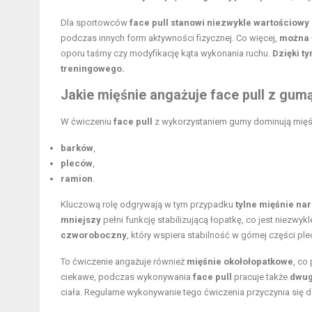
Dla sportowców
face pull stanowi niezwykle wartościowy
podczas innych form aktywności fizycznej. Co więcej,
można 
oporu taśmy czy modyfikację kąta wykonania ruchu.
Dzięki t
treningowego.
Jakie mięśnie angażuje face pull z gum
W ćwiczeniu
face pull
z wykorzystaniem gumy dominują mięś
barków
,
pleców
,
ramion
.
Kluczową rolę odgrywają w tym przypadku
tylne mięśnie na
mniejszy
pełni funkcję stabilizującą łopatkę, co jest niezwy
czworoboczny
, który wspiera stabilność w górnej części pl
To ćwiczenie angażuje również
mięśnie okołołopatkowe
, co
ciekawe, podczas wykonywania
face pull
pracuje także
dwug
ciała. Regularne wykonywanie tego ćwiczenia przyczynia się 