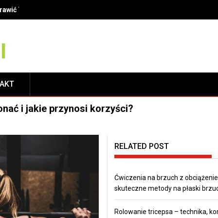
oprawić Twój uśmiech?
TAKT
nać i jakie przynosi korzyści?
RELATED POST
Ćwiczenia na brzuch z obciążeni
skuteczne metody na płaski brzu
Rolowanie tricepsa – technika, kor