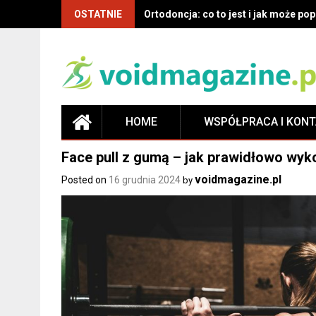
OSTATNIE
Ortodoncja: co to jest i jak może p
HOME
WSPÓŁPRACA I KON
Face pull z gumą – jak prawidłowo wyko
voidmagazine.pl
Posted on
16 grudnia 2024
by