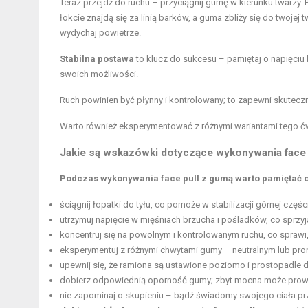
Teraz przejdź do ruchu – przyciągnij gumę w kierunku twarzy. 
łokcie znajdą się za linią barków, a guma zbliży się do twojej
wydychaj powietrze.
Stabilna postawa
to klucz do sukcesu – pamiętaj o napięci
swoich możliwości.
Ruch powinien być płynny i kontrolowany; to zapewni skuteczn
Warto również eksperymentować z różnymi wariantami tego ćw
Jakie są wskazówki dotyczące wykonywania face 
Podczas wykonywania face pull z gumą warto pamiętać o
ściągnij łopatki do tyłu, co pomoże w stabilizacji górnej częśc
utrzymuj napięcie w
mięśniach brzucha
i pośladków, co sprzyja
koncentruj się na powolnym i kontrolowanym ruchu, co sprawi,
eksperymentuj z różnymi chwytami gumy – neutralnym lub prono
upewnij się, że ramiona są ustawione poziomo i prostopadle d
dobierz odpowiednią oporność gumy; zbyt mocna może prow
nie zapominaj o skupieniu – bądź świadomy swojego ciała prz