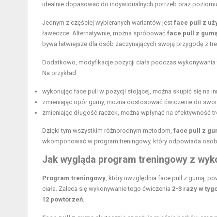
idealnie dopasować do indywidualnych potrzeb oraz poziom
Jednym z częściej wybieranych wariantów jest
face pull z uż
ławeczce. Alternatywnie, można spróbować
face pull z gum
bywa łatwiejsze dla osób zaczynających swoją przygodę z tr
Dodatkowo, modyfikacje pozycji ciała podczas wykonywania 
Na przykład:
wykonując face pull w pozycji stojącej, można skupić się na i
zmieniając opór gumy, można dostosować ćwiczenie do swoi
zmieniając długość rączek, można wpłynąć na efektywność tr
Dzięki tym wszystkim różnorodnym metodom,
face pull z g
wkomponować w program treningowy, który odpowiada osob
Jak wygląda program treningowy z wyko
Program treningowy
, który uwzględnia face pull z gumą, p
ciała. Zaleca się wykonywanie tego ćwiczenia
2-3 razy w tyg
12 powtórzeń
.