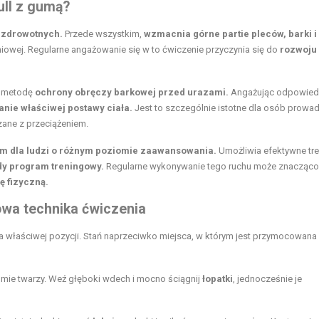
ull z gumą?
i zdrowotnych.
Przede wszystkim,
wzmacnia górne partie pleców, barki i
niowej. Regularne angażowanie się w to ćwiczenie przyczynia się do
rozwoju
ą metodę
ochrony obręczy barkowej przed urazami.
Angażując odpowied
anie właściwej postawy ciała.
Jest to szczególnie istotne dla osób prowa
zane z przeciążeniem.
 dla ludzi o różnym poziomie zaawansowania.
Umożliwia efektywne tre
żdy
program treningowy
.
Regularne wykonywanie tego ruchu może znacząco
ę fizyczną.
owa technika ćwiczenia
ia właściwej pozycji. Stań naprzeciwko miejsca, w którym jest przymocowana
mie twarzy. Weź głęboki wdech i mocno ściągnij
łopatki
, jednocześnie je