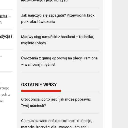
lędźwiowego i jego korzyści
Jak nauczyć się szpagatu? Przewodnik krok
ucha –
po kroku i ćwiczenia
ć
dycja i
Martwy ciąg rumuński z hantlami – technika,
mięśnie i błędy
 –
Ćwiczenia z gumą oporową na plecy i ramiona
– wzmocnij mięśnie!
.
OSTATNIE WPISY
e tego
nych z
Ortodoncja: co to jest i jak może poprawić
owo
Twój uśmiech?
Co musisz wiedzieć o ortodoncji: definicje,
metody i korzyści dla Twojego uśmiechu