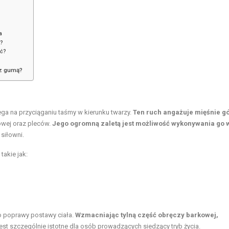
a
ą?
ać?
 z gumą?
ga na przyciąganiu taśmy w kierunku twarzy.
Ten ruch angażuje
mięśnie g
owej oraz pleców.
Jego ogromną zaletą jest możliwość wykonywania go 
siłowni.
akie jak:
do poprawy postawy ciała.
Wzmacniając tylną część obręczy barkowej,
 jest szczególnie istotne dla osób prowadzących siedzący tryb życia.