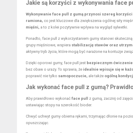
Jakie są korzyści z wykonywania face p
Wykonywanie face pull z gumą przynosi szereg korzyśc
ramiona,
co jest kluczowe dla zwiększenia ogólnej siły mięś
mięśni,
a to z kolei pozytywnie wpływa na wygląd sylwetki.
Ponadto, face pull z wykorzystaniem gumy stanowi skuteczn
grupy mięśniowe, wspiera
stabilizację stawów oraz utrzym
aktywny tryb życia, które mogą być narażone na kontuzje zwią
Dzięki oporowi gumy, face pull jest
bezpiecznym ćwiczeniem
bez obaw o urazy. To sprawia, że
idealnie wpisuje się w ka
poprawić nie tylko
samopoczucie,
ale także
ogólną kondycj
Jak wykonać face pull z gumą? Prawidł
Aby prawidłowo wykonać
face pull
z gumą, zacznij od zajęc
ustawiając stopy na szerokość bioder.
Chwyć uchwyt gumy obiema rękami, trzymając dłonie na pozio
opuszczając.