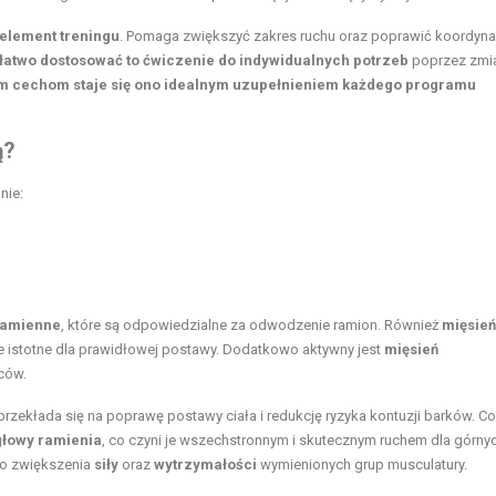
 element treningu
. Pomaga zwiększyć zakres ruchu oraz poprawić koordyna
łatwo dostosować to ćwiczenie do indywidualnych potrzeb
poprzez zmi
ym cechom staje się ono idealnym uzupełnieniem każdego programu
ą?
nie:
ramienne
, które są odpowiedzialne za odwodzenie ramion. Również
mięsień
kle istotne dla prawidłowej postawy. Dodatkowo aktywny jest
mięsień
eców.
 przekłada się na poprawę postawy ciała i redukcję ryzyka kontuzji barków. Co
łowy ramienia
, co czyni je wszechstronnym i skutecznym ruchem dla górnych
do zwiększenia
siły
oraz
wytrzymałości
wymienionych grup musculatury.