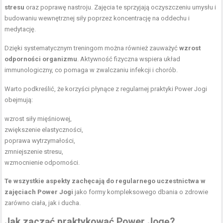
stresu
oraz poprawę nastroju. Zajęcia te sprzyjają oczyszczeniu umysłu i
budowaniu wewnętrznej siły poprzez koncentrację na oddechu i
medytację.
Dzięki systematycznym treningom można również zauważyć
wzrost
odporności organizmu
. Aktywność fizyczna wspiera układ
immunologiczny, co pomaga w zwalczaniu infekcji i chorób.
Warto podkreślić, że korzyści płynące z regularnej praktyki Power Jogi
obejmują:
wzrost siły mięśniowej
,
zwiększenie elastyczności,
poprawa wytrzymałości
,
zmniejszenie stresu,
wzmocnienie odporności.
Te wszystkie aspekty zachęcają do regularnego uczestnictwa w
zajęciach Power Jogi
jako formy kompleksowego dbania o zdrowie
zarówno ciała, jak i ducha.
Jak zacząć praktykować Power Jogę?