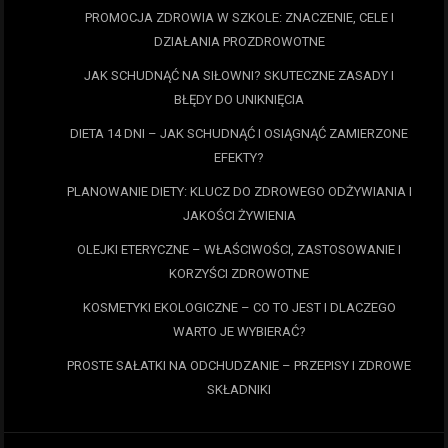
PROMOCJA ZDROWIA W SZKOLE: ZNACZENIE, CELE I
DZIAŁANIA PROZDROWOTNE
JAK SCHUDNĄĆ NA SIŁOWNI? SKUTECZNE ZASADY I
BŁĘDY DO UNIKNIĘCIA
DIETA 14 DNI – JAK SCHUDNĄĆ I OSIĄGNĄĆ ZAMIERZONE
EFEKTY?
PLANOWANIE DIETY: KLUCZ DO ZDROWEGO ODŻYWIANIA I
JAKOŚCI ŻYWIENIA
OLEJKI ETERYCZNE – WŁAŚCIWOŚCI, ZASTOSOWANIE I
KORZYŚCI ZDROWOTNE
KOSMETYKI EKOLOGICZNE – CO TO JEST I DLACZEGO
WARTO JE WYBIERAĆ?
PROSTE SAŁATKI NA ODCHUDZANIE – PRZEPISY I ZDROWE
SKŁADNIKI