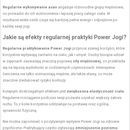
Regularne wykonywanie asan
angażuje różnorodne grupy mięśniowe,
co prowadzi do ich wzmocnienia i lepszej pracy całego ciała. W
rezultacie wiele osób czuje się bardziej pełne energii i odprężone po
każdej sesji jogi.
Jakie są efekty regularnej praktyki Power Jogi?
Regularne praktykowanie Power Jogi
przynosi szereg korzyści, które
korzystnie wpływają zarówno na ciało, jak i umysł. Osoby biorące udział
w zajęciach zauważają znaczną poprawę
siły mięśniowej
, co przekłada
się na lepszą wydolność w codziennych czynnościach. Intensywne
ćwiczenia nie tylko wzmacniają mięśnie, ale także stawy, co może
znacznie zredukować ryzyko kontuzji.
Kolejnym dostrzegalnym efektem jest
zwiększona elastyczność ciała
.
Regularne rozciąganie podczas sesji pozwala uzyskać większy zakres
ruchu. To z kolei korzystnie oddziałuje na postawę oraz ogólną
sprawność fizyczną.
Nie można zapomnieć o pozytywnym wpływie Power Jogi na zdrowie
psychiczne. Praktykujący często zgłaszają
zmniejszenie poziomu