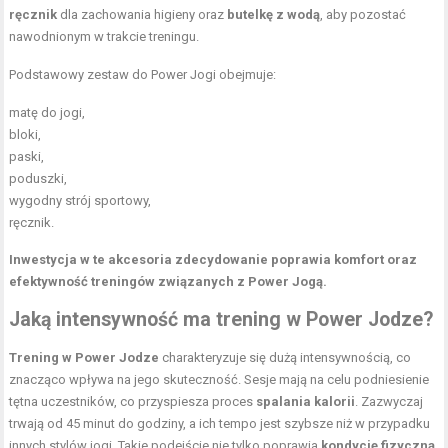
ręcznik
dla zachowania higieny oraz
butelkę z wodą
, aby pozostać
nawodnionym w trakcie treningu.
Podstawowy zestaw do Power Jogi obejmuje:
matę do jogi,
bloki,
paski,
poduszki,
wygodny strój sportowy,
ręcznik.
Inwestycja w te akcesoria zdecydowanie poprawia komfort oraz
efektywność treningów związanych z Power Jogą.
Jaką intensywność ma trening w Power Jodze?
Trening w Power Jodze
charakteryzuje się dużą intensywnością, co
znacząco wpływa na jego skuteczność. Sesje mają na celu podniesienie
tętna uczestników, co przyspiesza proces
spalania kalorii
. Zazwyczaj
trwają od 45 minut do godziny, a ich tempo jest szybsze niż w przypadku
innych stylów jogi. Takie podejście nie tylko poprawia
kondycję fizyczną
,