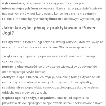
wytrzymałości
, co sprawia, że przyciąga osoby szukające
intensywniejszych form aktywności fizycznej
. W przeciwieństwie do
tradycyjnych stylów jogi, które często koncentrują się na
medytacji
i
relaksie
, ta forma łączy elementy
fitnessu
z duchowym wymiarem jogi.
Jakie korzyści płyną z praktykowania Power
Jogi?
Praktykowanie Power Jogi
przynosi szereg korzyści, które wpływają na
nasze zdrowie fizyczne oraz psychiczne. Oto najważniejsze z nich:
zwiększa siłę mięśni
, co poprawia naszą wydolność w codziennych
czynnościach,
poprawia elastyczność
, co prowadzi do większej swobody ruchów
oraz mniejszego ryzyka kontuzji,
efektywnie spala kalorie
, co czyni ją doskonałą formą aktywności dla
osób chcących zredukować wagę lub utrzymać zdrową sylwetkę,
redukuje stres
, poprawiając samopoczucie poprzez skupienie się na
oddechu oraz medytację w ruchu,
wspiera ogólną kondycję organizmu
oraz układ krążenia, co
przyczynia się do lepszego funkcjonowania serca i naczyń krwionośnych.