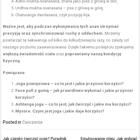
Adho-mukha-svanasana, znana jako
pies z głową w dół
,
Urdhva-mukha-svanasana – psa z głową w górę,
Chaturanga dandasana, czyli pozycję kija.
Ważne jest, aby podczas wykonywania tych asan utrzymać
precyzję oraz synchronizować ruchy z oddechem.
Możemy
powtarzać tę sekwencję od kilku do kilkudziesięciu razy, co zależy od
naszego poziomu zaawansowania. Dzięki takiemu podejściu zyskujemy
większą świadomość ciała
oraz
poprawiamy naszą kondycję
fizyczną.
Powiązane:
Joga powięziowa – co to jest i jakie przynosi korzyści?
Face pull z gumą – jak prawidłowo wykonać i jakie przynosi
korzyści?
Ashtanga joga – co to jest, jak ćwiczyć i jakie ma korzyści?
Mysore: Czym jest joga i jakie daje korzyści?
Posted in
Ćwiczenia
Nawigacja
Jak często ćwiczyć jogę? Poradnik
Emulgowanie oleju: Jak wybrać