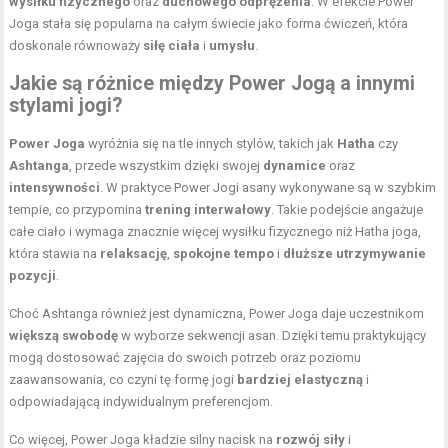
wysiłku fizycznego
oraz
duchowego odprężenia
. W efekcie Power
Joga stała się popularna na całym świecie jako forma ćwiczeń, która
doskonale równoważy
siłę ciała
i
umysłu
.
Jakie są różnice między Power Jogą a innymi
stylami jogi?
Power Joga
wyróżnia się na tle innych stylów, takich jak
Hatha
czy
Ashtanga
, przede wszystkim dzięki swojej
dynamice
oraz
intensywności
. W praktyce Power Jogi asany wykonywane są w szybkim
tempie, co przypomina
trening interwałowy
. Takie podejście angażuje
całe ciało i wymaga znacznie więcej wysiłku fizycznego niż Hatha joga,
która stawia na
relaksację
,
spokojne tempo
i
dłuższe utrzymywanie
pozycji
.
Choć Ashtanga również jest dynamiczna, Power Joga daje uczestnikom
większą swobodę
w wyborze sekwencji asan. Dzięki temu praktykujący
mogą dostosować zajęcia do swoich potrzeb oraz poziomu
zaawansowania, co czyni tę formę jogi
bardziej elastyczną
i
odpowiadającą indywidualnym preferencjom.
Co więcej, Power Joga kładzie silny nacisk na
rozwój siły
i