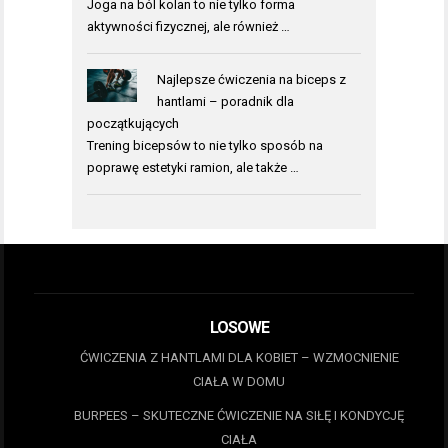
Joga na ból kolan to nie tylko forma
aktywności fizycznej, ale również …
Najlepsze ćwiczenia na biceps z
hantlami – poradnik dla
początkujących
Trening bicepsów to nie tylko sposób na
poprawę estetyki ramion, ale także …
LOSOWE
ĆWICZENIA Z HANTLAMI DLA KOBIET – WZMOCNIENIE
CIAŁA W DOMU
BURPEES – SKUTECZNE ĆWICZENIE NA SIŁĘ I KONDYCJĘ
CIAŁA