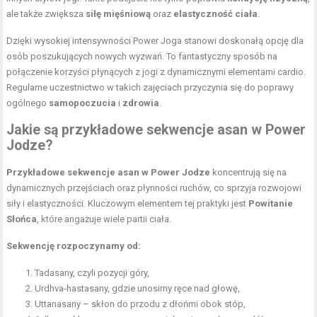
ale także zwiększa
siłę mięśniową
oraz
elastyczność ciała
.
Dzięki wysokiej intensywności Power Joga stanowi doskonałą opcję dla
osób poszukujących nowych wyzwań. To fantastyczny sposób na
połączenie korzyści płynących z jogi z dynamicznymi elementami cardio.
Regularne uczestnictwo w takich zajęciach przyczynia się do poprawy
ogólnego
samopoczucia
i
zdrowia
.
Jakie są przykładowe sekwencje asan w Power
Jodze?
Przykładowe sekwencje asan w Power Jodze
koncentrują się na
dynamicznych przejściach oraz płynności ruchów, co sprzyja rozwojowi
siły i elastyczności. Kluczowym elementem tej praktyki jest
Powitanie
Słońca
, które angażuje wiele partii ciała.
Sekwencję rozpoczynamy od:
Tadasany, czyli pozycji góry,
Urdhva-hastasany, gdzie unosimy ręce nad głowę,
Uttanasany – skłon do przodu z dłońmi obok stóp,