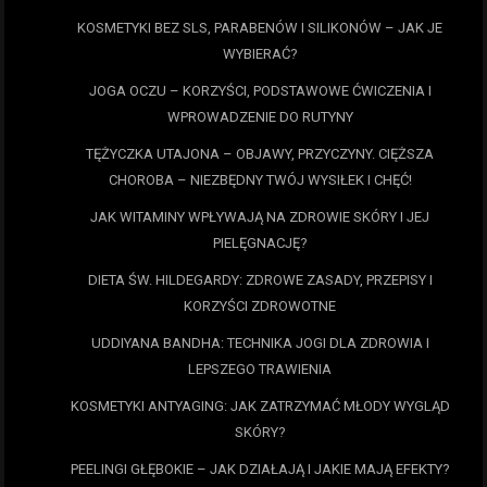
KOSMETYKI BEZ SLS, PARABENÓW I SILIKONÓW – JAK JE
WYBIERAĆ?
JOGA OCZU – KORZYŚCI, PODSTAWOWE ĆWICZENIA I
WPROWADZENIE DO RUTYNY
TĘŻYCZKA UTAJONA – OBJAWY, PRZYCZYNY. CIĘŻSZA
CHOROBA – NIEZBĘDNY TWÓJ WYSIŁEK I CHĘĆ!
JAK WITAMINY WPŁYWAJĄ NA ZDROWIE SKÓRY I JEJ
PIELĘGNACJĘ?
DIETA ŚW. HILDEGARDY: ZDROWE ZASADY, PRZEPISY I
KORZYŚCI ZDROWOTNE
UDDIYANA BANDHA: TECHNIKA JOGI DLA ZDROWIA I
LEPSZEGO TRAWIENIA
KOSMETYKI ANTYAGING: JAK ZATRZYMAĆ MŁODY WYGLĄD
SKÓRY?
PEELINGI GŁĘBOKIE – JAK DZIAŁAJĄ I JAKIE MAJĄ EFEKTY?