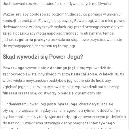
dostosowaniu poziomu trudności do indywidualnych możliwości.
Ważne jest, aby dostosować poziom trudności, co pomaga w unikaniu
kontuzji i przeciążeń. Z uwagi na specyfikę Power Jogi, warto mieć pewne
doświadczenie w klasycznych stylach jogi przed przystąpieniem do tych
zajęć. Początkujący mogą napotkać trudności w utrzymaniu tempa,
jednak
regularna praktyka
pozwala na stopniowe przystosowanie się
do wymagającego charakteru tej formy jogi.
Skąd wywodzi się Power Joga?
Power Joga
wywodzi się z
Ashtanga jogi
, którą wprowadził do
zachodniego świata indyjskiego mistrza
Pattabhi Joisa
. W latach 70. XX
wieku wielu amerykańskich praktyków jogi udało się do Indii, aby
zgłębiać jego nauki. W trakcie swoich sesji wprowadzali oni elementy
fitnessu
oraz
tańca
, co stworzyło bardziej dynamiczny styl.
Fundamentem Power Jogi jest
Vinyasa joga
, charakteryzująca się
płynnymi przejściami między asanami zgodnie z rytmem oddechu. Ten
styl harmonijnie łączy tradycyjne metody jogi z nowoczesnym podejściem
do treningu. Dzięki temu przyciąga osoby pragnące
intensywnego