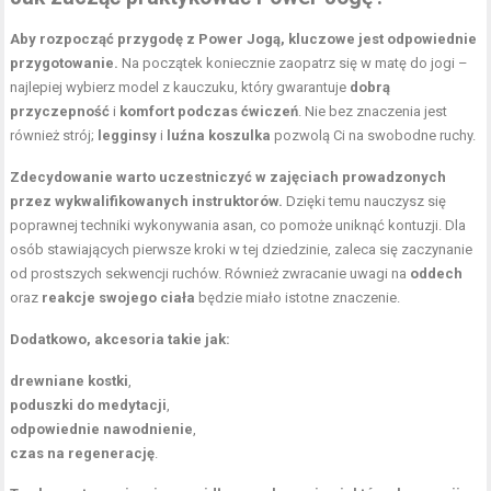
Aby rozpocząć przygodę z Power Jogą, kluczowe jest odpowiednie
przygotowanie.
Na początek koniecznie zaopatrz się w matę do jogi –
najlepiej wybierz model z kauczuku, który gwarantuje
dobrą
przyczepność
i
komfort podczas ćwiczeń
. Nie bez znaczenia jest
również strój;
legginsy
i
luźna koszulka
pozwolą Ci na swobodne ruchy.
Zdecydowanie warto uczestniczyć w zajęciach prowadzonych
przez wykwalifikowanych instruktorów.
Dzięki temu nauczysz się
poprawnej techniki wykonywania asan, co pomoże uniknąć kontuzji. Dla
osób stawiających pierwsze kroki w tej dziedzinie, zaleca się zaczynanie
od prostszych sekwencji ruchów. Również zwracanie uwagi na
oddech
oraz
reakcje swojego ciała
będzie miało istotne znaczenie.
Dodatkowo, akcesoria takie jak:
drewniane kostki
,
poduszki do medytacji
,
odpowiednie nawodnienie
,
czas na regenerację
.