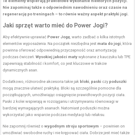
Te elementy wspierają prawidłowe wykonanie niektórych pozycji.
Nie zapominaj także o odpowiednim nawodnieniu oraz czasie na
regenerację po treningach – to równie ważny aspekt praktyki jogi.
Jaki sprzęt warto mieć do Power Jogi?
Aby efektywnie uprawiać
Power Jogę
, warto zadbać o kilka istotnych
elementów wyposażenia. Na początek niezbędna jest
mata do jogi
, która
powinna oferować odpowiednią przyczepność oraz amortyzację
podczas ćwiczeń.
Wysokiej jakości maty
wykonane z kauczuku lub TPE
zapewniają stabilność i komfort, co jest kluczowe w trakcie
dynamicznych asan.
Dodatkowo, różnorodne akcesoria takie jak
bloki
,
paski
czy
poduszki
mogą znacznie ułatwić praktykę. Bloki są szczególnie pomocne dla
początkujących, umożliwiając osiągnięcie prawidłowych pozycji ciała.
Paski z kolei wspierają w rozciąganiu i utrzymywaniu równowagi w
bardziej wymagających asanach. Natomiast poduszki można
wykorzystać jako wsparcie podczas medytacji lub relaksu.
Nie zapomnij również o
wygodnym stroju sportowym
– powinien on
umożliwiać swobodne ruchy i nie krępować ciała. Dobrze jest mieć także