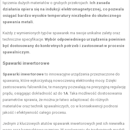
łączenia dużych materiałów o grubych przekrojach.
Ich zasada
działania opiera się na indukcji elektromagnetycznej, co pozwala
osiągać bardzo wysokie temperatury niezbędne do skutecznego
spawania metali.
Każdy z wymienionych typów spawarek ma swoje unikalne zalety oraz
techniczne specyfikacje.
Wybór odpowiedniego urządzenia powinien
być dostosowany do konkretnych potrzeb i zastosowań w procesie
spawalniczym.
Spawarki inwertorowe
Spawarki inwertorowe
to innowacyjne urządzenia przeznaczone do
spawania, które wykorzystują nowoczesną elektronikę mocy. Dzięki
zastosowaniu falowników, te maszyny pozwalają na precyzyjną regulację
prądu, osiągając dokładność aż do
1A
. Taka możliwość dostosowania
parametrów sprawia, że można je łatwo adaptować do różnych
materiałów oraz technik spawalniczych, co w konsekwencji podnosi
jakość i efektywność całego procesu.
Jednym z kluczowych atutów spawarek inwertorowych jest ich niewielka
waga oraz kompaktowe rozmiary. W porównaniu do tradycyjnych modeli