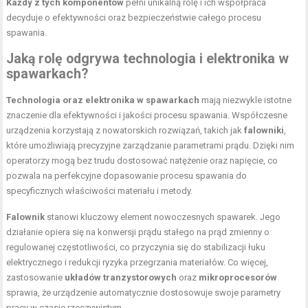
Każdy z tych komponentów
pełni unikalną rolę i ich współpraca
decyduje o efektywności oraz bezpieczeństwie całego procesu
spawania.
Jaką rolę odgrywa technologia i elektronika w
spawarkach?
Technologia oraz elektronika w spawarkach
mają niezwykle istotne
znaczenie dla efektywności i jakości procesu spawania. Współczesne
urządzenia korzystają z nowatorskich rozwiązań, takich jak
falowniki
,
które umożliwiają precyzyjne zarządzanie parametrami prądu. Dzięki nim
operatorzy mogą bez trudu dostosować natężenie oraz napięcie, co
pozwala na perfekcyjne dopasowanie procesu spawania do
specyficznych właściwości materiału i metody.
Falownik
stanowi kluczowy element nowoczesnych spawarek. Jego
działanie opiera się na konwersji prądu stałego na prąd zmienny o
regulowanej częstotliwości, co przyczynia się do stabilizacji łuku
elektrycznego i redukcji ryzyka przegrzania materiałów. Co więcej,
zastosowanie
układów tranzystorowych
oraz
mikroprocesorów
sprawia, że urządzenie automatycznie dostosowuje swoje parametry
pracy w czasie rzeczywistym.