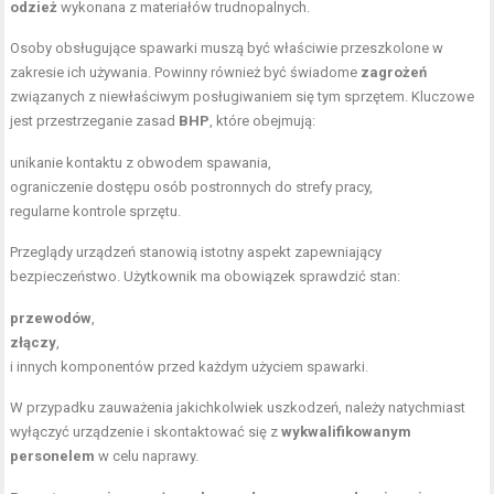
odzież
wykonana z materiałów trudnopalnych.
Osoby obsługujące spawarki muszą być właściwie przeszkolone w
zakresie ich używania. Powinny również być świadome
zagrożeń
związanych z niewłaściwym posługiwaniem się tym sprzętem. Kluczowe
jest przestrzeganie zasad
BHP
, które obejmują:
unikanie kontaktu z obwodem spawania,
ograniczenie dostępu osób postronnych do strefy pracy,
regularne kontrole sprzętu.
Przeglądy urządzeń stanowią istotny aspekt zapewniający
bezpieczeństwo. Użytkownik ma obowiązek sprawdzić stan:
przewodów
,
złączy
,
i innych komponentów przed każdym użyciem spawarki.
W przypadku zauważenia jakichkolwiek uszkodzeń, należy natychmiast
wyłączyć urządzenie i skontaktować się z
wykwalifikowanym
personelem
w celu naprawy.