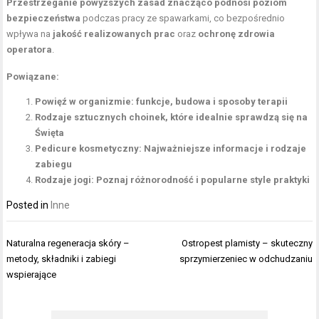
Przestrzeganie powyższych zasad znacząco podnosi poziom
bezpieczeństwa
podczas pracy ze spawarkami, co bezpośrednio
wpływa na
jakość realizowanych prac
oraz
ochronę zdrowia
operatora
.
Powiązane:
Powięź w organizmie: funkcje, budowa i sposoby terapii
Rodzaje sztucznych choinek, które idealnie sprawdzą się na
Święta
Pedicure kosmetyczny: Najważniejsze informacje i rodzaje
zabiegu
Rodzaje jogi: Poznaj różnorodność i popularne style praktyki
Posted in
Inne
Nawigacja
Naturalna regeneracja skóry –
Ostropest plamisty – skuteczny
wpisu
metody, składniki i zabiegi
sprzymierzeniec w odchudzaniu
wspierające