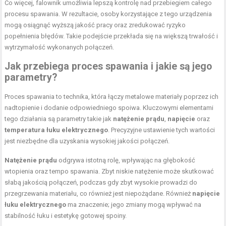
Co więcej, falownik umożliwia lepszą kontrolę nad przebiegiem całego
procesu spawania. W rezultacie, osoby korzystające z tego urządzenia
mogą osiągnąć wyższą jakość pracy oraz zredukować ryzyko
popełnienia błędów. Takie podejście przekłada się na większą trwałość i
wytrzymałość wykonanych połączeń.
Jak przebiega proces spawania i jakie są jego
parametry?
Proces spawania to technika, która łączy metalowe materiały poprzez ich
nadtopienie i dodanie odpowiedniego spoiwa. Kluczowymi elementami
tego działania są parametry takie jak
natężenie prądu
,
napięcie
oraz
temperatura łuku elektrycznego
. Precyzyjne ustawienie tych wartości
jest niezbędne dla uzyskania wysokiej jakości połączeń.
Natężenie prądu
odgrywa istotną rolę, wpływając na głębokość
wtopienia oraz tempo spawania. Zbyt niskie natężenie może skutkować
słabą jakością połączeń, podczas gdy zbyt wysokie prowadzi do
przegrzewania materiału, co również jest niepożądane. Również
napięcie
łuku elektrycznego
ma znaczenie; jego zmiany mogą wpływać na
stabilność łuku i estetykę gotowej spoiny.