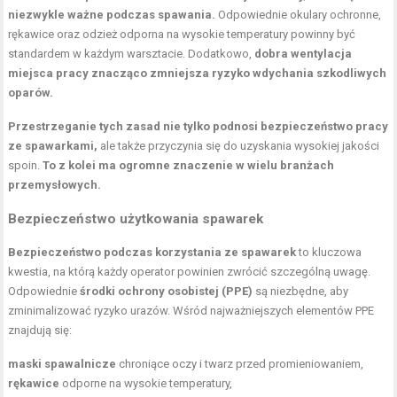
niezwykle ważne podczas spawania.
Odpowiednie okulary ochronne,
rękawice oraz odzież odporna na wysokie temperatury powinny być
standardem w każdym warsztacie. Dodatkowo,
dobra wentylacja
miejsca pracy znacząco zmniejsza ryzyko wdychania szkodliwych
oparów.
Przestrzeganie tych zasad nie tylko podnosi bezpieczeństwo pracy
ze spawarkami,
ale także przyczynia się do uzyskania wysokiej jakości
spoin.
To z kolei ma ogromne znaczenie w wielu branżach
przemysłowych.
Bezpieczeństwo użytkowania
spawarek
Bezpieczeństwo podczas korzystania ze spawarek
to kluczowa
kwestia, na którą każdy operator powinien zwrócić szczególną uwagę.
Odpowiednie
środki ochrony osobistej (PPE)
są niezbędne, aby
zminimalizować ryzyko urazów. Wśród najważniejszych elementów PPE
znajdują się:
maski spawalnicze
chroniące oczy i
twarz
przed promieniowaniem,
rękawice
odporne na wysokie temperatury,