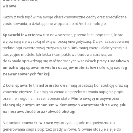
wirowe
.
Każdy z tych typów ma swoje charakterystyczne cechy oraz specyficzne
zastosowania, a działają one w oparciu o różne technologie.
Spawarki inwertorowe
to nowoczesne, przenośne urządzenia, które
wyróżniają się wysoką efektywnością energetyczną. Dzięki zastosowanej
technologii inwertorowej zużywają aż o
30%
mniej energii elektrycznej niż
tradycyjne modele. Ich lekka i kompaktowa budowa sprawia, że
doskonale sprawdzają się w różnorodnych warunkach pracy.
Dodatkowo
umożliwiają spawanie wielu rodzajów materiałów i oferują szereg
zaawansowanych funkcji.
Z kolei
spawarki transformatorowe
mają prostszą konstrukcję oraz są
znacznie cięższe. Działają na zasadzie przekształcania napięcia prądu
przemiennego na niższe napięcie stałe.
Mimo swojej masywności
cieszą się dużym uznaniem w domowych warsztatach ze względu
na niezawodność oraz łatwość obsługi.
Natomiast
spawarki wirowe
wykorzystują pole magnetyczne do
generowania ciepła poprzez prądy wirowe. Głównie stosuje się je do