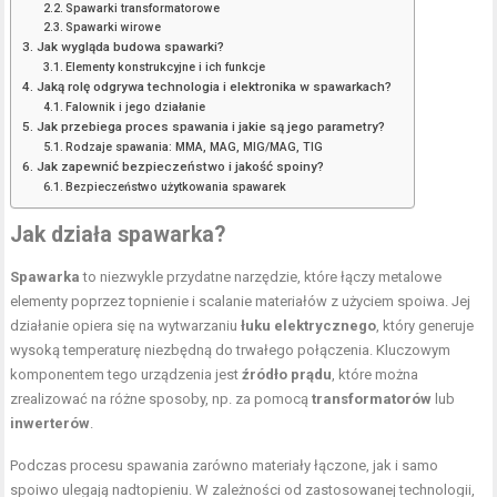
Spawarki transformatorowe
Spawarki wirowe
Jak wygląda budowa spawarki?
Elementy konstrukcyjne i ich funkcje
Jaką rolę odgrywa technologia i elektronika w spawarkach?
Falownik i jego działanie
Jak przebiega proces spawania i jakie są jego parametry?
Rodzaje spawania: MMA, MAG, MIG/MAG, TIG
Jak zapewnić bezpieczeństwo i jakość spoiny?
Bezpieczeństwo użytkowania spawarek
Jak działa spawarka?
Spawarka
to niezwykle przydatne narzędzie, które łączy metalowe
elementy poprzez topnienie i scalanie materiałów z użyciem spoiwa. Jej
działanie opiera się na wytwarzaniu
łuku elektrycznego
, który generuje
wysoką temperaturę niezbędną do trwałego połączenia. Kluczowym
komponentem tego urządzenia jest
źródło prądu
, które można
zrealizować na różne sposoby, np. za pomocą
transformatorów
lub
inwerterów
.
Podczas procesu spawania zarówno materiały łączone, jak i samo
spoiwo ulegają nadtopieniu. W zależności od zastosowanej technologii,