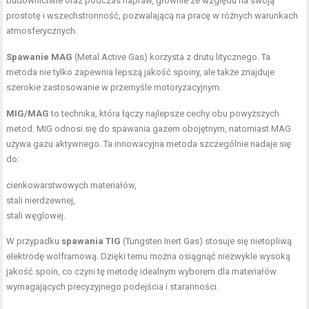
budownictwie oraz podczas napraw, głównie ze względu na swoją
prostotę i wszechstronność, pozwalającą na pracę w różnych warunkach
atmosferycznych.
Spawanie MAG
(Metal Active Gas) korzysta z drutu litycznego. Ta
metoda nie tylko zapewnia lepszą jakość spoiny, ale także znajduje
szerokie zastosowanie w przemyśle motoryzacyjnym.
MIG/MAG
to technika, która łączy najlepsze cechy obu powyższych
metod. MIG odnosi się do spawania gazem obojętnym, natomiast MAG
używa gazu aktywnego. Ta innowacyjna metoda szczególnie nadaje się
do:
cienkowarstwowych materiałów,
stali nierdzewnej,
stali węglowej.
W przypadku
spawania TIG
(Tungsten Inert Gas) stosuje się nietopliwą
elektrodę wolframową. Dzięki temu można osiągnąć niezwykle wysoką
jakość spoin, co czyni tę metodę idealnym wyborem dla materiałów
wymagających precyzyjnego podejścia i staranności.