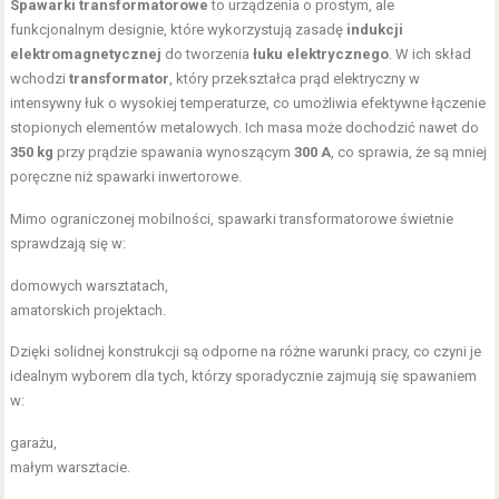
Spawarki transformatorowe
to urządzenia o prostym, ale
funkcjonalnym designie, które wykorzystują zasadę
indukcji
elektromagnetycznej
do tworzenia
łuku elektrycznego
. W ich skład
wchodzi
transformator
, który przekształca prąd elektryczny w
intensywny łuk o wysokiej temperaturze, co umożliwia efektywne łączenie
stopionych elementów metalowych. Ich masa może dochodzić nawet do
350 kg
przy prądzie spawania wynoszącym
300 A
, co sprawia, że są mniej
poręczne niż spawarki inwertorowe.
Mimo ograniczonej mobilności, spawarki transformatorowe świetnie
sprawdzają się w:
domowych warsztatach,
amatorskich projektach.
Dzięki solidnej konstrukcji są odporne na różne warunki pracy, co czyni je
idealnym wyborem dla tych, którzy sporadycznie zajmują się spawaniem
w:
garażu,
małym warsztacie.