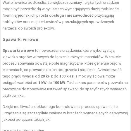
Warto również podkreślić, że większe rozmiary i ciężar tych urządzeń
mogą być przeszkodą w sytuacjach wymagających dużej mobilności.
Niemniej jednak ich
prosta obsługa
i
niezawodność
przyciągają
hobbystów oraz majsterkowiczów poszukujących sprawdzonych
narzędzi do swoich projektów.
Spawarki wirowe
Spawarki wirowe
to nowoczesne urządzenia, które wykorzystują
zjawisko prądów wirowych do łączenia różnych materiałów. W trakcie
procesu spawania powstaje pole magnetyczne, które generuje prąd w
elementach, co prowadzi do ich podgrzania i stopienia. Częstotliwość
tego prądu wynosi od
20 kHz
do
100 kHz
, a moc wyjściowa może
osiągać wartości od
1 kW
do
100 kW
. Taki zakres parametrów pozwala na
precyzyjne dostosowanie ustawień spawarki do specyficznych wymagań
użytkownika.
Dzięki możliwości dokładnego kontrolowania procesu spawania, te
urządzenia są szczególnie cenione w branżach wymagających najwyższej
jakości połączeń, takich jak:
przemysł motoryzacyjny,