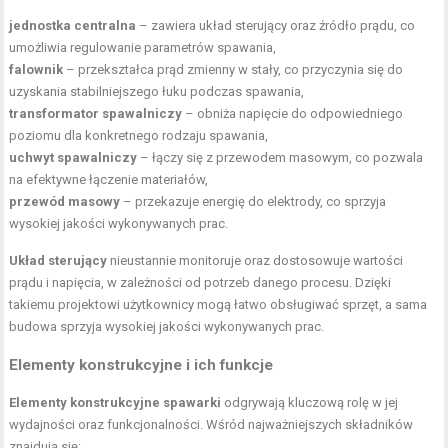
jednostka centralna
– zawiera układ sterujący oraz źródło prądu, co
umożliwia regulowanie parametrów spawania,
falownik
– przekształca prąd zmienny w stały, co przyczynia się do
uzyskania stabilniejszego łuku podczas spawania,
transformator spawalniczy
– obniża napięcie do odpowiedniego
poziomu dla konkretnego rodzaju spawania,
uchwyt spawalniczy
– łączy się z przewodem masowym, co pozwala
na efektywne łączenie materiałów,
przewód masowy
– przekazuje energię do elektrody, co sprzyja
wysokiej jakości wykonywanych prac.
Układ sterujący
nieustannie monitoruje oraz dostosowuje wartości
prądu i napięcia, w zależności od potrzeb danego procesu. Dzięki
takiemu projektowi użytkownicy mogą łatwo obsługiwać sprzęt, a sama
budowa sprzyja wysokiej jakości wykonywanych prac.
Elementy konstrukcyjne i ich funkcje
Elementy konstrukcyjne spawarki
odgrywają kluczową rolę w jej
wydajności oraz funkcjonalności. Wśród najważniejszych
składników
znajdują się: