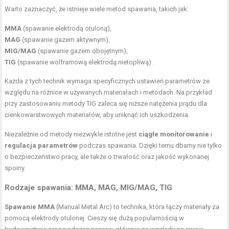
Warto zaznaczyć, że istnieje wiele metod spawania, takich jak:
MMA
(spawanie elektrodą otuloną),
MAG
(spawanie gazem aktywnym),
MIG/MAG
(spawanie gazem obojętnym),
TIG
(spawanie wolframową elektrodą nietopliwą).
Każda z tych technik wymaga specyficznych ustawień parametrów ze
względu na różnice w używanych materiałach i metodach. Na przykład
przy zastosowaniu metody TIG zaleca się niższe natężenia prądu dla
cienkowarstwowych materiałów, aby uniknąć ich uszkodzenia.
Niezależnie od metody niezwykle istotne jest
ciągłe monitorowanie
i
regulacja parametrów
podczas spawania. Dzięki temu dbamy nie tylko
o bezpieczeństwo pracy, ale także o trwałość oraz jakość wykonanej
spoiny.
Rodzaje spawania: MMA, MAG, MIG/MAG, TIG
Spawanie MMA
(Manual Metal Arc) to technika, która łączy materiały za
pomocą elektrody otulonej. Cieszy się dużą popularnością w