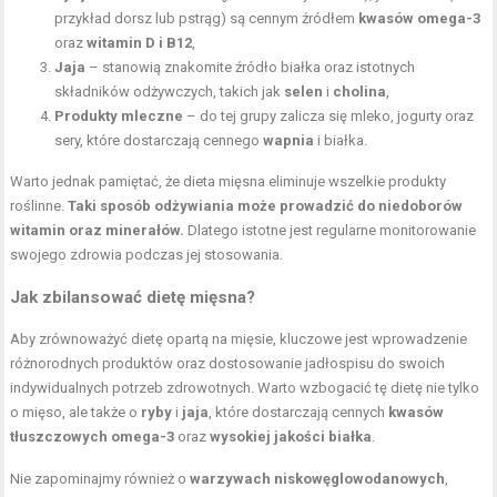
przykład dorsz lub pstrąg) są cennym źródłem
kwasów omega-3
oraz
witamin D i B12
,
Jaja
– stanowią znakomite źródło białka oraz istotnych
składników odżywczych, takich jak
selen
i
cholina
,
Produkty mleczne
– do tej grupy zalicza się mleko, jogurty oraz
sery, które dostarczają cennego
wapnia
i białka.
Warto jednak pamiętać, że dieta mięsna eliminuje wszelkie produkty
roślinne.
Taki sposób odżywiania może prowadzić do niedoborów
witamin oraz minerałów.
Dlatego istotne jest regularne monitorowanie
swojego zdrowia podczas jej stosowania.
Jak zbilansować dietę mięsna?
Aby zrównoważyć dietę opartą na mięsie, kluczowe jest wprowadzenie
różnorodnych produktów oraz dostosowanie jadłospisu do swoich
indywidualnych potrzeb zdrowotnych. Warto wzbogacić tę dietę nie tylko
o mięso, ale także o
ryby
i
jaja
, które dostarczają cennych
kwasów
tłuszczowych omega-3
oraz
wysokiej jakości białka
.
Nie zapominajmy również o
warzywach niskowęglowodanowych
,