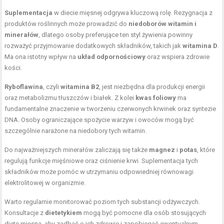
Suplementacja
w diecie mięsnej odgrywa kluczową rolę. Rezygnacja z
produktów roślinnych może prowadzić do
niedoborów witamin i
minerałów
, dlatego osoby preferujące ten styl żywienia powinny
rozważyć przyjmowanie dodatkowych składników, takich jak
witamina D
.
Ma ona istotny wpływ na
układ odpornościowy
oraz wspiera zdrowie
kości.
Ryboflawina
, czyli
witamina B2
, jest niezbędna dla produkcji energii
oraz metabolizmu tłuszczów i białek. Z kolei
kwas foliowy
ma
fundamentalne znaczenie w tworzeniu czerwonych krwinek oraz syntezie
DNA. Osoby ograniczające spożycie warzyw i owoców mogą być
szczególnie narażone na niedobory tych witamin.
Do najważniejszych minerałów zaliczają się także
magnez
i
potas
, które
regulują funkcje mięśniowe oraz ciśnienie krwi. Suplementacja tych
składników może pomóc w utrzymaniu odpowiedniej równowagi
elektrolitowej w organizmie.
Warto regularnie monitorować poziom tych substancji odżywczych.
Konsultacje z
dietetykiem
mogą być pomocne dla osób stosujących
dietę mięsna, aby zadbać o ich zdrowie i zapobiegać ewentualnym