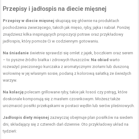
Przepisy i jadłospis na diecie mięsnej
Przepisy w diecie mięsnej
skupiają się głównie na produktach
pochodzenia zwierzęcego, takich jak mięso, ryby, jajka i nabiał. Poniżej
znajdziesz kilka inspirujących propozycji potraw oraz
przykładowy
jadłospis
, który pomoże Ci w codziennym gotowaniu.
Na śniadanie
świetnie sprawdzi się omlet z jajek, boczkiem oraz serem
– to pyszne źródło białka i zdrowych tłuszczów.
Na obiad
warto
rozważyć pieczonego kurczaka z aromatycznymi ziołami lub duszoną
wołowinę w jej własnym sosie, podaną z kolorową sałatką ze świeżych
warzyw.
Na kolację
polecam grillowane ryby, takie jak łosoś czy pstrąg, które
doskonale komponują się z masłem czosnkowym. Możesz także
urozmaicić posiłki przekąskami w postaci wędlin lub serów pleśniowych.
Jadłospis diety
mięsnej
zazwyczaj obejmuje plan posiłków na siedem
dni, składający się z czterech dań dziennie. Oto przykładowy układ na
tydzień: