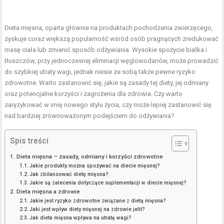
Dieta mięsna, oparta głównie na produktach pochodzenia zwierzęcego,
zyskuje coraz większą popularność wśród osób pragnących zredukować
masę ciała lub zmienić sposób odżywiania. Wysokie spożycie białka i
tłuszczów, przy jednoczesnej eliminacji węglowodanów, może prowadzić
do szybkiej utraty wagi, jednak niesie ze sobą także pewne ryzyko
zdrowotne. Warto zastanowić się, jakie są zasady tej diety, jej odmiany
oraz potencjalne korzyści i zagrożenia dla zdrowia. Czy warto
zaryzykować w imię nowego stylu życia, czy może lepiej zastanowić się
nad bardziej zrównoważonym podejściem do odżywiania?
Spis treści
Dieta mięsna – zasady, odmiany i korzyści zdrowotne
Jakie produkty można spożywać na diecie mięsnej?
Jak zbilansować dietę mięsna?
Jakie są zalecenia dotyczące suplementacji w diecie mięsnej?
Dieta mięsna a zdrowie
Jakie jest ryzyko zdrowotne związane z dietą mięsna?
Jaki jest wpływ diety mięsnej na zdrowie jelit?
Jak dieta mięsna wpływa na utratę wagi?