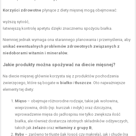
Korzyści zdrowotne
płynące z diety mięsnej mogą obejmować:
wyższą sytość,
łatwiejszą kontrolę apetytu dzięki znacznemu spożyciu białka.
Niemniej jednak wymaga ona starannego planowania i przemyślenia, aby
unikać ewentualnych problemów zdrowotnych związanych z
niedoborami witamin i minerałów.
Jakie produkty można spożywać na diecie mięsnej?
Na diecie mięsnej głównie korzysta się z produktów pochodzenia
zwierzęcego, które są bogate w
białko
i
tłuszcze
. Oto najważniejsze
elementy tej diety:
Mięso
– obejmuje różnorodne rodzaje, takie jak wołowina,
wieprzowina, drób (np. kurczak i indyk) oraz dziczyzna,
wprowadzenie mięsa do jadłospisu nie tylko zwiększa ilość
białka, ale również dostarcza istotnych składników odżywczych,
takich jak
żelazo
oraz
witaminy z grupy B
,
Ryby
– zarówno te tłuste (jak łosoś czy makrela), jak i chude (na