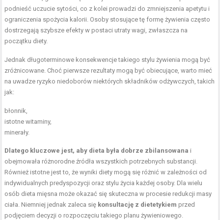
podnieść uczucie sytości, co z kolei prowadzi do zmniejszenia apetytu i
ograniczenia spożycia kalorii. Osoby stosujące tę formę żywienia często
dostrzegają szybsze efekty w postaci utraty wagi, zwłaszcza na
początku diety.
Jednak długoterminowe konsekwencje takiego stylu żywienia mogą być
zróżnicowane. Choć pierwsze rezultaty mogą być obiecujące, warto mieć
na uwadze ryzyko niedoborów niektórych składników odżywczych, takich
jak:
błonnik,
istotne witaminy,
minerały.
Dlatego kluczowe jest, aby dieta była dobrze zbilansowana
i
obejmowała różnorodne źródła wszystkich potrzebnych substancji.
Również istotne jest to, że wyniki diety mogą się różnić w zależności od
indywidualnych predyspozycji oraz stylu życia każdej osoby. Dla wielu
osób dieta mięsna może okazać się skuteczna w procesie redukcji masy
ciała. Niemniej jednak zaleca się
konsultację z dietetykiem
przed
podjęciem decyzji o rozpoczęciu takiego planu żywieniowego.