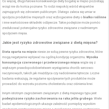
Co więcej, długofalowe konsekwencje diety bogatej w mięso pozostają
wciąż nie do końca poznane. To rodzi niepokój wśród ekspertów
zajmujących się zdrowiem publicznym. Dlatego zaleca się umiar w
spożyciu produktów mięsnych oraz wzbogacenie diety o
białko roślinne
i inne wartościowe składniki odżywcze. Takie podejście może pomóc
zredukować potencjalne ryzyko zdrowotne związane z nadmiernym
spożyciem mięsa.
Jakie jest ryzyko zdrowotne związane z dietą mięsna?
Dieta oparta na mięsie
niesie ze sobą pewne ryzyka zdrowotne, które
mogą negatywnie wpływać na ogólną kondycję organizmu.
Wysoka
konsumpcja czerwonego i przetworzonego mięsa
wiąże się z
większym prawdopodobieństwem wystąpienia chorób sercowo-
naczyniowych, takich jak miażdżyca czy nadciśnienie tętnicze. Liczne
badania wskazują, że regularne spożywanie tych produktów może
prowadzić do wzrostu
poziomu cholesterolu
oraz ciśnienia krwi.
Innym istotnym zagrożeniem związanym z dietą mięsnego typu jest
podwyższone ryzyko zachorowania na raka jelita grubego
. Wiele
badań epidemiologicznych ukazuje zależność pomiędzy wysokim