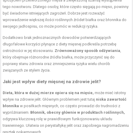
spożyciem przetworzonego mięsa a zwiększoną szansą wystąpienia
tego nowotworu. Dlatego osoby, które często sięgają po mięso, powinny
być świadome istniejących zagrożeń. Dobrze jest rozważyć
wprowadzenie większej ilości roślinnych źródeł białka oraz błonnika do
swojego jadłospisu, co może pomóc w redukcji ryzyka.
Dodatkowo brak jednoznacznych dowodów potwierdzających
długofalowe korzyści płynące z diety mięsnej podkreśla potrzebę
ostrożności w jej stosowaniu.
Zrównoważony sposób odżywiania
,
który obejmuje różnorodne źródła białka, może przyczynić się do
poprawy stanu zdrowia oraz zmniejszenia ryzyka wielu chorób
związanych ze stylem życia.
Jaki jest wpływ diety mięsnej na zdrowie jelit?
Dieta, która w dużej mierze opiera się na mięsie,
może mieć istotny
wpływ na zdrowie jelit. Głównym problemem jest tutaj
niska zawartość
błonnika
w posiłkach mięsnych, co często prowadzi do trudności z
wypróżnianiem.
Błonnik, obecny głównie w produktach roślinnych,
odgrywa kluczową rolę w prawidłowym funkcjonowaniu układu
trawiennego. Ułatwia on perystaltykę jelit oraz zapobiega nagromadzeniu
resztek pokarmowych.