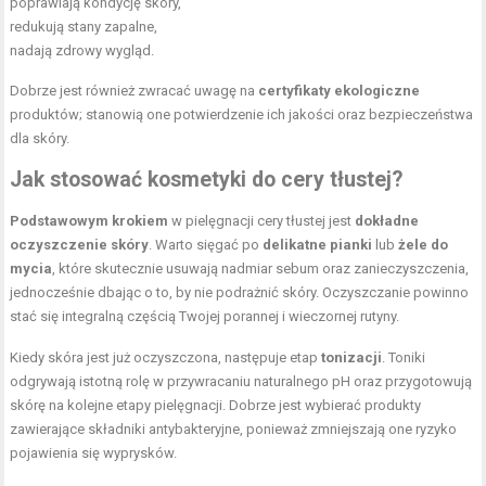
poprawiają kondycję skóry,
redukują stany zapalne,
nadają zdrowy wygląd.
Dobrze jest również zwracać uwagę na
certyfikaty ekologiczne
produktów; stanowią one potwierdzenie ich jakości oraz bezpieczeństwa
dla skóry.
Jak stosować kosmetyki do cery tłustej?
Podstawowym krokiem
w pielęgnacji cery tłustej jest
dokładne
oczyszczenie skóry
. Warto sięgać po
delikatne pianki
lub
żele do
mycia
, które skutecznie usuwają nadmiar sebum oraz zanieczyszczenia,
jednocześnie dbając o to, by nie podrażnić skóry. Oczyszczanie powinno
stać się integralną częścią Twojej porannej i wieczornej rutyny.
Kiedy skóra jest już oczyszczona, następuje etap
tonizacji
. Toniki
odgrywają istotną rolę w przywracaniu naturalnego pH oraz przygotowują
skórę na kolejne etapy pielęgnacji. Dobrze jest wybierać produkty
zawierające składniki antybakteryjne, ponieważ zmniejszają one ryzyko
pojawienia się wyprysków.