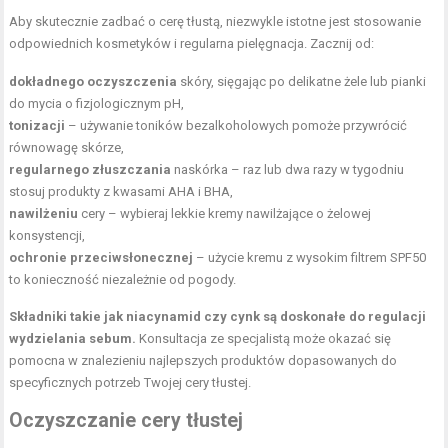
Aby skutecznie zadbać o cerę tłustą, niezwykle istotne jest stosowanie
odpowiednich kosmetyków i regularna pielęgnacja. Zacznij od:
dokładnego oczyszczenia
skóry, sięgając po delikatne żele lub pianki
do mycia o fizjologicznym pH,
tonizacji
– używanie toników bezalkoholowych pomoże przywrócić
równowagę skórze,
regularnego złuszczania
naskórka – raz lub dwa razy w tygodniu
stosuj produkty z kwasami AHA i BHA,
nawilżeniu
cery – wybieraj lekkie kremy nawilżające o żelowej
konsystencji,
ochronie przeciwsłonecznej
– użycie kremu z wysokim filtrem SPF50
to konieczność niezależnie od pogody.
Składniki takie jak niacynamid czy cynk są doskonałe do regulacji
wydzielania sebum.
Konsultacja ze specjalistą może okazać się
pomocna w znalezieniu najlepszych produktów dopasowanych do
specyficznych potrzeb Twojej cery tłustej.
Oczyszczanie cery tłustej