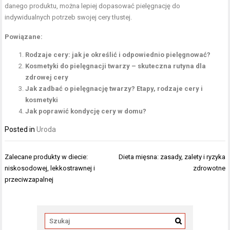
danego produktu, można lepiej dopasować pielęgnację do
indywidualnych potrzeb swojej cery tłustej.
Powiązane:
Rodzaje cery: jak je określić i odpowiednio pielęgnować?
Kosmetyki do pielęgnacji twarzy – skuteczna rutyna dla
zdrowej cery
Jak zadbać o pielęgnację twarzy? Etapy, rodzaje cery i
kosmetyki
Jak poprawić kondycję cery w domu?
Posted in
Uroda
Nawigacja
Zalecane produkty w diecie:
Dieta mięsna: zasady, zalety i ryzyka
wpisu
niskosodowej, lekkostrawnej i
zdrowotne
przeciwzapalnej