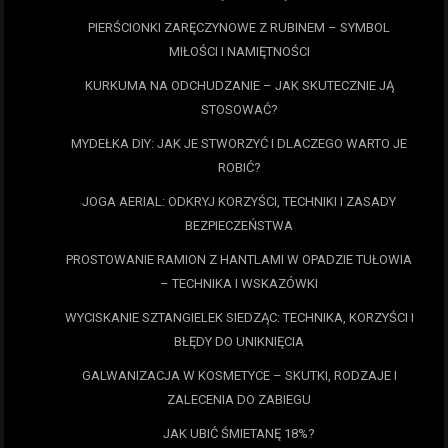
PIERŚCIONKI ZARĘCZYNOWE Z RUBINEM – SYMBOL
MIŁOŚCI I NAMIĘTNOŚCI
KURKUMA NA ODCHUDZANIE – JAK SKUTECZNIE JĄ
STOSOWAĆ?
MYDEŁKA DIY: JAK JE STWORZYĆ I DLACZEGO WARTO JE
ROBIĆ?
JOGA AERIAL: ODKRYJ KORZYŚCI, TECHNIKI I ZASADY
BEZPIECZEŃSTWA
PROSTOWANIE RAMION Z HANTLAMI W OPADZIE TUŁOWIA
– TECHNIKA I WSKAZÓWKI
WYCISKANIE SZTANGIELEK SIEDZĄC: TECHNIKA, KORZYŚCI I
BŁĘDY DO UNIKNIĘCIA
GALWANIZACJA W KOSMETYCE – SKUTKI, RODZAJE I
ZALECENIA DO ZABIEGU
JAK UBIĆ ŚMIETANĘ 18%?