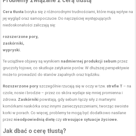
Problemy związane z cerą tłustą
Cera tłusta
boryka się z różnorodnymi trudnościami, które mają wpływ na
jej wygląd oraz samopoczucie. Do najczęściej występujących
niedoskonałości zaliczają się:
rozszerzone pory,
zaskórniki,
wypryski.
Te uciążliwe objawy są wynikiem
nadmiernej produkcji sebum
przez
gruczoły łojowe, co skutkuje zatykanie porów. W dłuższej perspektywie
może to prowadzić do stanów zapalnych oraz trądziku.
Rozszerzone pory
szczególnie rzucają się w oczy w tzw.
strefie T
– na
czole, nosie i brodzie – przez co skóra wydaje się mniej promienna i
zdrowa.
Zaskórniki
powstają, gdy sebum łączy siły z martwymi
komórkami naskórka oraz innymi zanieczyszczeniami, tworząc swoiste
korki w porach. Co więcej, problemy te mogą być dodatkowo nasilane
przez
nieodpowiednią dietę
czy
stresujące sytuacje życiowe.
Jak dbać o cerę tłustą?