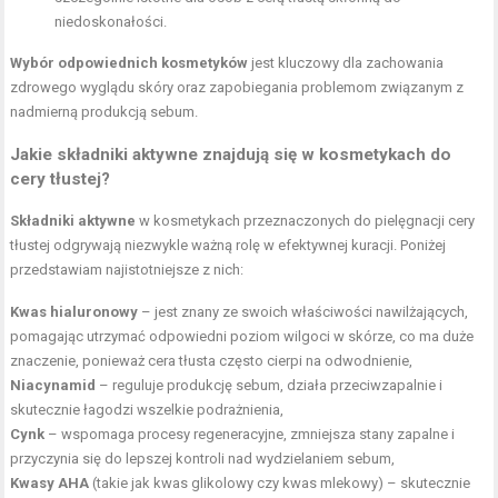
niedoskonałości.
Wybór odpowiednich kosmetyków
jest kluczowy dla zachowania
zdrowego wyglądu skóry oraz zapobiegania problemom związanym z
nadmierną produkcją sebum.
Jakie składniki aktywne znajdują się w kosmetykach do
cery tłustej?
Składniki aktywne
w kosmetykach przeznaczonych do pielęgnacji cery
tłustej odgrywają niezwykle ważną rolę w efektywnej kuracji. Poniżej
przedstawiam najistotniejsze z nich:
Kwas hialuronowy
– jest znany ze swoich właściwości nawilżających,
pomagając utrzymać odpowiedni poziom wilgoci w skórze, co ma duże
znaczenie, ponieważ cera tłusta często cierpi na odwodnienie,
Niacynamid
– reguluje produkcję sebum, działa przeciwzapalnie i
skutecznie łagodzi wszelkie podrażnienia,
Cynk
– wspomaga procesy regeneracyjne, zmniejsza stany zapalne i
przyczynia się do lepszej kontroli nad wydzielaniem sebum,
Kwasy AHA
(takie jak kwas glikolowy czy kwas mlekowy) – skutecznie