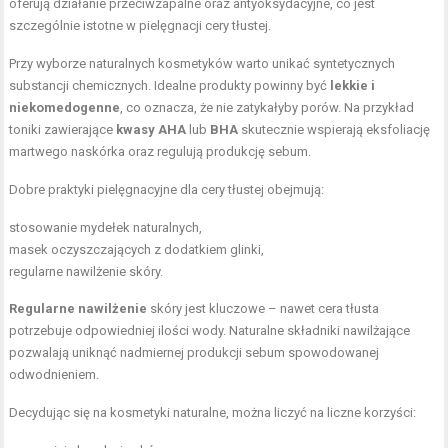
oferują działanie przeciwzapalne oraz antyoksydacyjne, co jest
szczególnie istotne w pielęgnacji cery tłustej.
Przy wyborze naturalnych kosmetyków warto unikać syntetycznych
substancji chemicznych. Idealne produkty powinny być
lekkie i
niekomedogenne
, co oznacza, że nie zatykałyby porów. Na przykład
toniki zawierające
kwasy AHA
lub
BHA
skutecznie wspierają eksfoliację
martwego naskórka oraz regulują produkcję sebum.
Dobre praktyki pielęgnacyjne dla cery tłustej obejmują:
stosowanie mydełek naturalnych,
masek oczyszczających z dodatkiem glinki,
regularne
nawilżenie skóry
.
Regularne nawilżenie
skóry jest kluczowe – nawet cera tłusta
potrzebuje odpowiedniej ilości wody. Naturalne
składniki nawilżające
pozwalają uniknąć nadmiernej produkcji sebum spowodowanej
odwodnieniem.
Decydując się na kosmetyki naturalne, można liczyć na liczne korzyści: