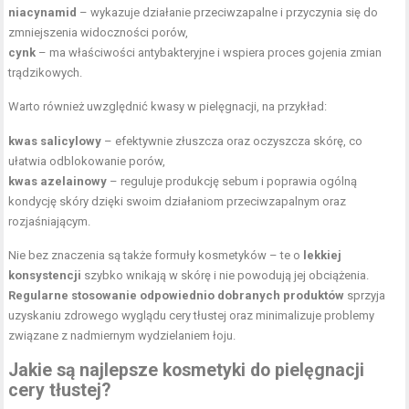
niacynamid
– wykazuje działanie przeciwzapalne i przyczynia się do
zmniejszenia widoczności porów,
cynk
– ma właściwości antybakteryjne i wspiera proces gojenia zmian
trądzikowych.
Warto również uwzględnić kwasy w pielęgnacji, na przykład:
kwas salicylowy
– efektywnie złuszcza oraz oczyszcza skórę, co
ułatwia odblokowanie porów,
kwas azelainowy
– reguluje produkcję sebum i poprawia ogólną
kondycję skóry dzięki swoim działaniom przeciwzapalnym oraz
rozjaśniającym.
Nie bez znaczenia są także formuły kosmetyków – te o
lekkiej
konsystencji
szybko wnikają w skórę i nie powodują jej obciążenia.
Regularne stosowanie odpowiednio dobranych produktów
sprzyja
uzyskaniu zdrowego wyglądu cery tłustej oraz minimalizuje problemy
związane z nadmiernym wydzielaniem łoju.
Jakie są najlepsze kosmetyki do pielęgnacji
cery tłustej?