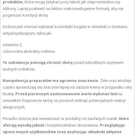
produktów
, które mogą zatykać pory, takich jak oleje mineralne czy
silikony. Lepiej postawić na lekkie i niekomedogenne formuły, aby nie
pogarszać kondycji skóry.
Dobrze jest również wybierać kosmetyki bogate w składniki o działaniu
antyoksydacyjnym, takie jak:
witamina C,
różnorodne ekstrakty roślinne.
Te substancje pomogą chronić skórę
przed szkodliwym wpływem
wolnych rodników.
Konsystencja preparatów ma ogromne znaczenie.
Żele oraz emulsje
często sprawdzają się znacznie lepiej niż cięższe kremy w przypadku cery
tłustej.
Przed pierwszym zastosowaniem warto wykonać test
na
niewielkim fragmencie skóry, co pozwoli uniknąć potencjalnych reakcji
alergicznych.
Ponadto dobrze jest inwestować w produkty od zaufanych marek,
które
oferują wysoką jakość
i bezpieczeństwo stosowania.
Przeglądając
opinie innych użytkowników oraz analizując składniki aktywne