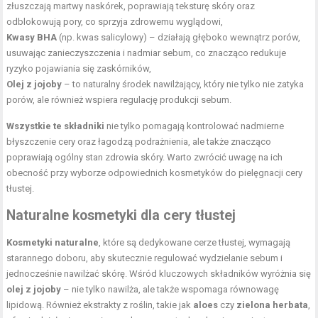
złuszczają martwy naskórek, poprawiają teksturę skóry oraz
odblokowują pory, co sprzyja zdrowemu wyglądowi,
Kwasy BHA
(np. kwas salicylowy) – działają głęboko wewnątrz porów,
usuwając zanieczyszczenia i nadmiar sebum, co znacząco redukuje
ryzyko pojawiania się zaskórników,
Olej z jojoby
– to naturalny środek nawilżający, który nie tylko nie zatyka
porów, ale również wspiera regulację produkcji sebum.
Wszystkie te składniki
nie tylko pomagają kontrolować nadmierne
błyszczenie cery oraz łagodzą podrażnienia, ale także znacząco
poprawiają ogólny stan zdrowia skóry. Warto zwrócić uwagę na ich
obecność przy wyborze odpowiednich kosmetyków do pielęgnacji cery
tłustej.
Naturalne kosmetyki dla cery tłustej
Kosmetyki naturalne
, które są dedykowane cerze tłustej, wymagają
starannego doboru, aby skutecznie regulować wydzielanie sebum i
jednocześnie nawilżać skórę. Wśród kluczowych składników wyróżnia się
olej z jojoby
– nie tylko nawilża, ale także wspomaga równowagę
lipidową. Również ekstrakty z roślin, takie jak
aloes
czy
zielona herbata
,