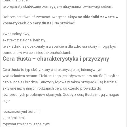
toniki matujące.
te preparaty skutecznie pomagają w utrzymaniu równowagi sebum.
Dobrze jest również zwracać uwagę na
aktywne
składniki zawarte w
kosmetykach
do cery tłustej
. Na przykład:
kwas salicylowy,
ekstrakt z zielonej herbaty.
te składniki są doskonałym wsparciem dla zdrowia skóry i mogą być
pomocne w walce z niedoskonałościami.
Cera tłusta – charakterystyka i przyczyny
Cera tłusta to typ skóry, który charakteryzuje się intensywnym
wydzielaniem sebum. Efektem tego jest błyszczenie w strefie T, czyli na
czole, nosie i brodzie. Gruczoły łojowe w takim przypadku są bardziej
aktywne niż w innych rodzajach cery, co często prowadzi do
różnorodnych problemów skórnych. Osoby z cerą tłustą mogą zmagać
się z:
rozszerzonymi porami,
zaskórnikami,
ropnymi zmianami zapalnymi.