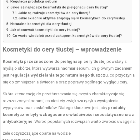
Regulacja produkcji sebum
Jakie są najlepsze kosmetyki do pielęgnacji cery tłustej?
Jakie są rodzaje kosmetyków do cery tłustej?
Jakie składniki aktywne znajdują się w kosmetykach do cery tłustej?
Naturalne kosmetyki dla cery tłustej
Jak stosować kosmetyki do cery tłustej?
Co warto wiedzieć przed zakupem kosmetyków do cery tłustej?
Kosmetyki do cery tłustej – wprowadzenie
Kosmetyki przeznaczone do pielęgnacji cery tłustej
powstały z
myślą o skórze, która wytwarza nadmiar sebum. Ich głównym zadaniem
jest
regulacja wydzielania tego naturalnego tłuszczu
, co przyczynia
się do zmniejszenia świecenia oraz poprawy ogólnego wyglądu cery.
Skóra z tendencją do przetłuszczania się często charakteryzuje się
rozszerzonymi porami, co niestety zwiększa ryzyko wystąpienia
wyprysków oraz zaskórników. Dlatego kluczowe jest, aby
produkty
kosmetyczne były wzbogacone o właściwości sebostatyczne oraz
antybakteryjne
. Wśród popularnych rozwiązań warto zwrócić uwagę na:
żele oczyszczające oparte na wodzie,