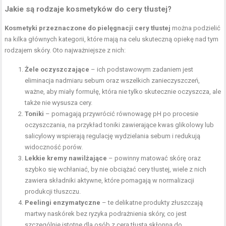
Jakie są rodzaje kosmetyków do cery tłustej?
Kosmetyki przeznaczone do pielęgnacji cery tłustej
można podzielić
na kilka głównych kategorii, które mają na celu skuteczną opiekę nad tym
rodzajem skóry. Oto najważniejsze z nich:
Żele oczyszczające
– ich podstawowym zadaniem jest
eliminacja nadmiaru sebum oraz wszelkich zanieczyszczeń,
ważne, aby miały formułę, która nie tylko skutecznie oczyszcza, ale
także nie wysusza cery.
Toniki
– pomagają przywrócić równowagę pH po procesie
oczyszczania, na przykład toniki zawierające kwas glikolowy lub
salicylowy wspierają regulację wydzielania sebum i redukują
widoczność porów.
Lekkie kremy nawilżające
– powinny matować skórę oraz
szybko się wchłaniać, by nie obciążać cery tłustej, wiele z nich
zawiera składniki aktywne, które pomagają w normalizacji
produkcji tłuszczu.
Peelingi enzymatyczne
– te delikatne produkty złuszczają
martwy naskórek bez ryzyka
podrażnienia skóry
, co jest
szczególnie istotne dla osób z cerą tłustą skłonną do