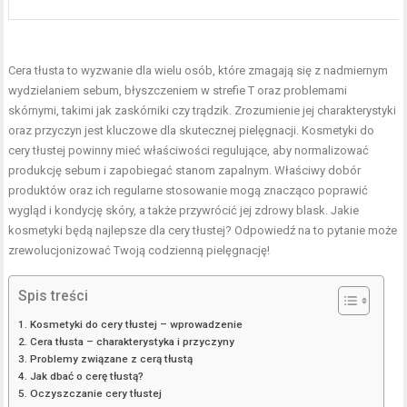
Cera tłusta to wyzwanie dla wielu osób, które zmagają się z nadmiernym
wydzielaniem sebum, błyszczeniem w strefie T oraz problemami
skórnymi, takimi jak zaskórniki czy trądzik. Zrozumienie jej charakterystyki
oraz przyczyn jest kluczowe dla skutecznej pielęgnacji.
Kosmetyki do
cery tłustej
powinny mieć właściwości regulujące, aby normalizować
produkcję sebum i zapobiegać stanom zapalnym. Właściwy dobór
produktów oraz ich regularne stosowanie mogą znacząco poprawić
wygląd i kondycję skóry, a także przywrócić jej zdrowy blask. Jakie
kosmetyki będą najlepsze dla cery tłustej? Odpowiedź na to pytanie może
zrewolucjonizować Twoją codzienną pielęgnację!
Spis treści
Kosmetyki do cery tłustej – wprowadzenie
Cera tłusta – charakterystyka i przyczyny
Problemy związane z cerą tłustą
Jak dbać o cerę tłustą?
Oczyszczanie cery tłustej