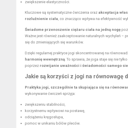
zwiększenie elastyczności.
Kluczowe są
systematyczne ćwiczenia
oraz
akceptacja wła
rozluźnienie ciała
, co znacząco wpływa na efektywność w
Świadome przenoszenie ciężaru ciała na jedną nogę
pozw
Ważne jest również zaakceptowanie naturalnych wychyleń – 
się do zmieniających się warunków.
Dzięki regularnej praktyce jogi skoncentrowanej na równow
harmonię wewnętrzną
. To sprawia, że joga staje się nie ty
poprzez
rozwijanie uważności i świadomości samego sie
Jakie są korzyści z jogi na równowagę d
Praktyka jogi, szczególnie ta skupiająca się na równowad
wykonywanie ćwiczeń sprzyja:
zwiększeniu stabilności,
korzystnemu wpływowi na postawę,
odciążeniu kręgosłupa,
pomoc w unikaniu bólów pleców.