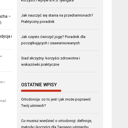
korzyści i wpływ B.K.S. Iyengara
Jak nauczyć się stania na przedramionach?
ucha –
Praktyczny poradnik
ć
dycja i
Jak często ćwiczyć jogę? Poradnik dla
początkujących i zaawansowanych
 –
Siad skrzyżny: korzyści zdrowotne i
wskazówki praktyczne
s i
OSTATNIE WPISY
Ortodoncja: co to jest i jak może poprawić
ymać
Twój uśmiech?
Co musisz wiedzieć o ortodoncji: definicje,
metody i korzyści dla Twojego uśmiechu