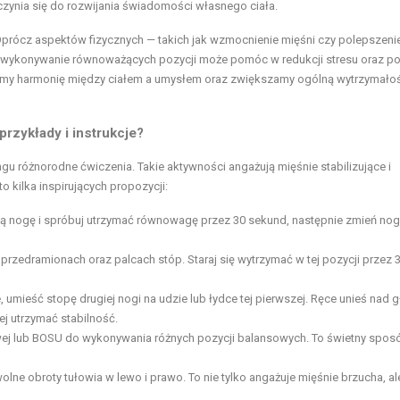
yczynia się do rozwijania świadomości własnego ciała.
Oprócz aspektów fizycznych — takich jak wzmocnienie mięśni czy polepszeni
rne wykonywanie równoważących pozycji może pomóc w redukcji stresu oraz p
ujemy harmonię między ciałem a umysłem oraz zwiększamy ogólną wytrzymało
zykłady i instrukcje?
gu różnorodne ćwiczenia. Takie aktywności angażują mięśnie stabilizujące i
 kilka inspirujących propozycji:
dną nogę i spróbuj utrzymać równowagę przez 30 sekund, następnie zmień nogi
na przedramionach oraz palcach stóp. Staraj się wytrzymać w tej pozycji przez 
e, umieść stopę drugiej nogi na udzie lub łydce tej pierwszej. Ręce unieś nad g
j utrzymać stabilność.
owej lub BOSU do wykonywania różnych pozycji balansowych. To świetny spos
wolne obroty tułowia w lewo i prawo. To nie tylko angażuje
mięśnie brzucha
, al