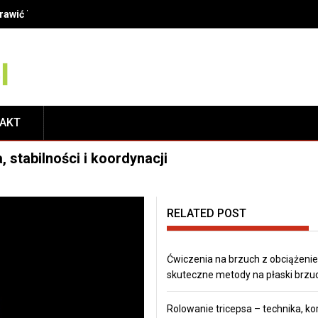
oprawić Twój uśmiech?
TAKT
stabilności i koordynacji
RELATED POST
Ćwiczenia na brzuch z obciążeni
skuteczne metody na płaski brzu
Rolowanie tricepsa – technika, kor