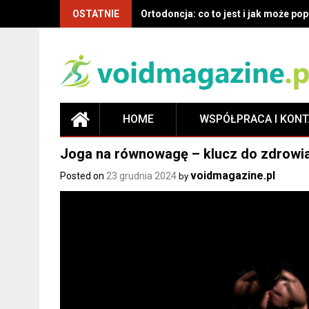
OSTATNIE
Ortodoncja: co to jest i jak może p
HOME
WSPÓŁPRACA I KON
Joga na równowagę – klucz do zdrowia, 
voidmagazine.pl
Posted on
23 grudnia 2024
by