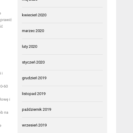
e
kwiecień 2020
oprawić
ść
marzec 2020
luty 2020
styczeń 2020
 i
grudzień 2019
30-60
listopad 2019
łowę i
październik 2019
ób na
wrzesień 2019
e