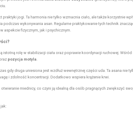
ciu.
t praktyki jogi. Ta harmonia nie tylko wzmacnia ciało, ale także korzystnie wp
enia podczas wykonywania asan. Regularne praktykowanie tych technik znaczą
aspekcie fizycznym, jak i psychicznym.
yści?
 istotną rolę w stabilizacji ciała oraz poprawie koordynacji ruchowej. Wśród 
oraz
pozycja motyla
.
czas gdy druga uniesiona jest wzdłuż wewnętrznej części uda. Ta asana nie ty
agę i zdolność koncentracji. Dodatkowo wspiera krążenie krwi.
 otwieranie miednicy, co czyni ją idealną dla osób pragnących zwiększyć swo
jak: