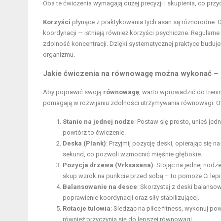
Oba te ćwiczenia wymagają dużej precyzji i skupienia, co prz
Korzyści
płynące z praktykowania tych asan są różnorodne. 
koordynacji — istnieją również korzyści psychiczne. Regula
zdolność koncentracji. Dzięki systematycznej praktyce bud
organizmu.
Jakie
ćwiczenia na równowagę
można wykonać – pr
Aby poprawić swoją
równowagę
, warto wprowadzić do trenin
pomagają w rozwijaniu zdolności utrzymywania równowagi. Oto
Stanie na jednej nodze
: Postaw się prosto, unieś je
powtórz to ćwiczenie.
Deska (Plank)
: Przyjmij pozycję deski, opierając się 
sekund, co pozwoli wzmocnić mięśnie głębokie.
Pozycja drzewa (Vrksasana)
: Stojąc na jednej nodz
skup wzrok na punkcie przed sobą – to pomoże Ci lepie
Balansowanie na desce
: Skorzystaj z deski balans
poprawienie koordynacji oraz siły stabilizującej.
Rotacje tułowia
: Siedząc na piłce fitness, wykonuj po
również przyczynia się do lepszej równowagi.