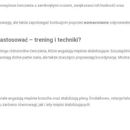
powyższe ćwiczenia z zamkniętymi oczami, zwiększasz ich trudność oraz
nowagę, ale także zapobiegać kontuzjom poprzez
wzmacnianie
odpowiedni
stosować – trening i techniki?
gu różnorodne ćwiczenia, które angażują mięśnie stabilizujące. Szczególni
niają dolne partie ciała, ale także znacząco poprawiają koordynację. Można
onale angażują mięśnie brzucha oraz stabilizują plecy. Dodatkowo, rotacje tuł
 zarówno równowagi, jak i siły mięśni stabilizujących.
: