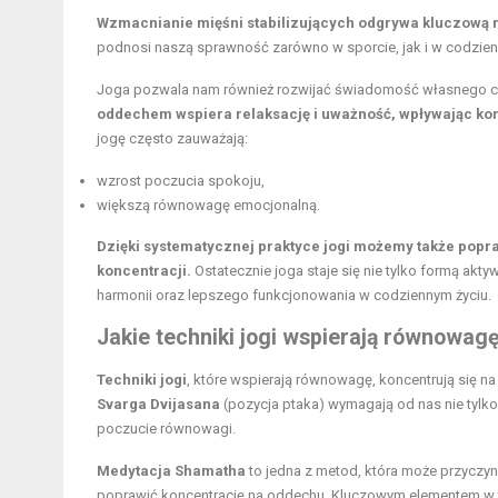
Wzmacnianie mięśni stabilizujących odgrywa kluczową r
podnosi naszą sprawność zarówno w sporcie, jak i w codzie
Joga pozwala nam również rozwijać świadomość własnego cia
oddechem wspiera relaksację i uważność, wpływając ko
jogę często zauważają:
wzrost poczucia spokoju,
większą równowagę emocjonalną.
Dzięki systematycznej praktyce jogi możemy także popra
koncentracji.
Ostatecznie joga staje się nie tylko formą akt
harmonii oraz lepszego funkcjonowania w codziennym życiu.
Jakie techniki jogi wspierają równowag
Techniki jogi
, które wspierają równowagę, koncentrują się na 
Svarga Dvijasana
(pozycja ptaka) wymagają od nas nie tylko 
poczucie równowagi.
Medytacja Shamatha
to jedna z metod, która może przyczyn
poprawić koncentrację na oddechu. Kluczowym elementem w t