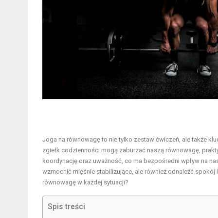
Joga na równowagę to nie tylko zestaw ćwiczeń, ale także kluc
zgiełk codzienności mogą zaburzać naszą równowagę, praktyka
koordynację oraz uważność, co ma bezpośredni wpływ na nasze
wzmocnić mięśnie stabilizujące, ale również odnaleźć spokój
równowagę w każdej sytuacji?
Spis treści