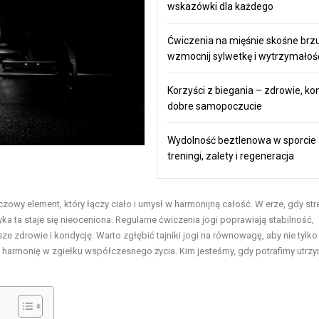
wskazówki dla każdego
Ćwiczenia na mięśnie skośne brz
wzmocnij sylwetkę i wytrzymałoś
Korzyści z biegania – zdrowie, kon
dobre samopoczucie
Wydolność beztlenowa w sporcie
treningi, zalety i regeneracja
zowy element, który łączy ciało i umysł w harmonijną całość. W erze, gdy stre
 ta staje się nieoceniona. Regularne ćwiczenia jogi poprawiają stabilność,
 zdrowie i kondycję. Warto zgłębić tajniki jogi na równowagę, aby nie tylko
 i harmonię w zgiełku współczesnego życia. Kim jesteśmy, gdy potrafimy utrz