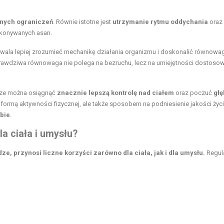
snych ograniczeń
. Równie istotne jest
utrzymanie rytmu oddychania
oraz
ykonywanych asan.
ala lepiej zrozumieć mechanikę działania organizmu i doskonalić równowa
prawdziwa równowaga nie polega na bezruchu, lecz na umiejętności dostoso
adze można osiągnąć
znacznie lepszą kontrolę nad ciałem
oraz poczuć
głę
lko formą aktywności fizycznej, ale także sposobem na podniesienie jakości życ
bie
.
la ciała i umysłu?
ze, przynosi liczne korzyści zarówno dla ciała, jak i dla umysłu.
Regul