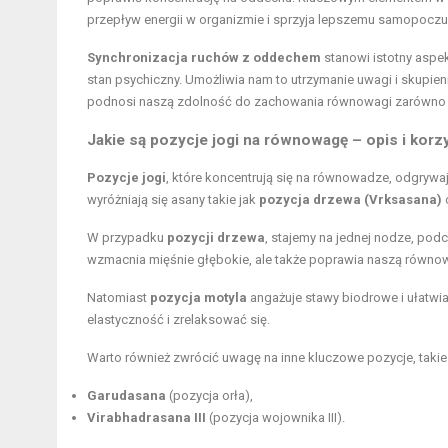
przepływ energii w organizmie i sprzyja lepszemu samopoczu
Synchronizacja ruchów z oddechem
stanowi istotny aspek
stan psychiczny. Umożliwia nam to utrzymanie uwagi i skupi
podnosi naszą zdolność do zachowania równowagi zarówno w 
Jakie są pozycje jogi na równowagę – opis i korz
Pozycje jogi
, które koncentrują się na równowadze, odgrywają
wyróżniają się asany takie jak
pozycja drzewa (Vrksasana)
W przypadku
pozycji drzewa
, stajemy na jednej nodze, pod
wzmacnia mięśnie głębokie, ale także poprawia naszą równow
Natomiast
pozycja motyla
angażuje stawy biodrowe i ułatwia
elastyczność i zrelaksować się.
Warto również zwrócić uwagę na inne kluczowe pozycje, takie 
Garudasana
(pozycja orła),
Virabhadrasana III
(pozycja wojownika III).