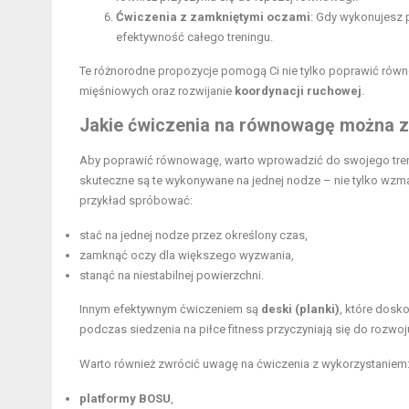
Ćwiczenia z zamkniętymi oczami
: Gdy wykonujesz 
efektywność całego treningu.
Te różnorodne propozycje pomogą Ci nie tylko poprawić rów
mięśniowych oraz rozwijanie
koordynacji ruchowej
.
Jakie ćwiczenia na równowagę można za
Aby poprawić równowagę, warto wprowadzić do swojego trenin
skuteczne są te wykonywane na jednej nodze – nie tylko wzmac
przykład spróbować:
stać na jednej nodze przez określony czas,
zamknąć oczy dla większego wyzwania,
stanąć na niestabilnej powierzchni.
Innym efektywnym ćwiczeniem są
deski (planki)
, które dosk
podczas siedzenia na piłce fitness przyczyniają się do rozwoju
Warto również zwrócić uwagę na ćwiczenia z wykorzystaniem
platformy BOSU
,