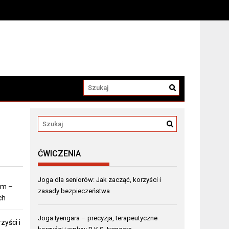
ĆWICZENIA
Joga dla seniorów: Jak zacząć, korzyści i
em –
zasady bezpieczeństwa
ch
Joga Iyengara – precyzja, terapeutyczne
zyści i