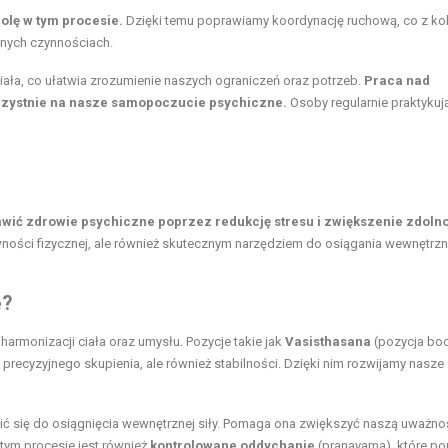
olę w tym procesie.
Dzięki temu poprawiamy koordynację ruchową, co z kol
nnych czynnościach.
ła, co ułatwia zrozumienie naszych ograniczeń oraz potrzeb.
Praca nad
rzystnie na nasze samopoczucie psychiczne.
Osoby regularnie praktykuj
wić zdrowie psychiczne poprzez redukcję stresu i zwiększenie zdolno
ywności fizycznej, ale również skutecznym narzędziem do osiągania wewnętrzn
ę?
harmonizacji ciała oraz umysłu. Pozycje takie jak
Vasisthasana
(pozycja boc
precyzyjnego skupienia, ale również stabilności. Dzięki nim rozwijamy nasze
ić się do osiągnięcia wewnętrznej siły. Pomaga ona zwiększyć naszą uważno
ym procesie jest również
kontrolowane oddychanie
(pranayama), które po