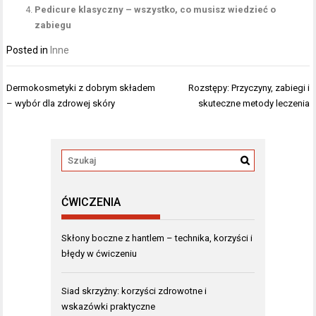
Pedicure klasyczny – wszystko, co musisz wiedzieć o
zabiegu
Posted in
Inne
Nawigacja
Dermokosmetyki z dobrym składem
Rozstępy: Przyczyny, zabiegi i
wpisu
– wybór dla zdrowej skóry
skuteczne metody leczenia
ĆWICZENIA
Skłony boczne z hantlem – technika, korzyści i
błędy w ćwiczeniu
Siad skrzyżny: korzyści zdrowotne i
wskazówki praktyczne