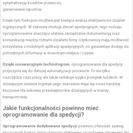
optymalizację kosztów przewozu,
generowanie raportów.
Dzięki tym funkcjom możliwa jest bieżąca analiza efektywności działań
logistycznych. W zakresie obsługi zleceń spedycyjnych, tego rodzaju
oprogramowanie znacząco ułatwia zarządzanie dokumentacją oraz
komunikację między różnymi działami firmy. Użytkownicy mają możliwość
korzystania z mobilnych aplikacji spedycyjnych, co gwarantuje dostęp do
potrzebnych informacji w dowolnym miejscu i czasie.
Dzięki innowacyjnym technologiom
, oprogramowanie dla spedycji
przyczynia się do dalszej automatyzacji procesów. To nie tylko
oszczędza czas pracy, ale także redukuje ryzyko pomyłek ludzkich. W
dzisiejszym świecie logistyki jego znaczenie staje się coraz bardziej
kluczowe dla sukcesu przedsiębiorstw działających w branży
transportowej.
Jakie funkcjonalności powinno mieć
oprogramowanie dla spedycji?
Oprogramowanie dedykowane spedycji
powinno oferować szereg
kluczowych funkcji, które ułatwiają efektywne zarządzanie zleceniami. Na