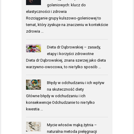
goleniowych: klucz do
elastyczności i zdrowia
Rozciąganie grupy kulszowo-goleniowej to
temat, który zyskuje na znaczeniu w kontekście
zdrowia …
Dieta dr Dąbrowskiej – zasady,
etapy i korzyści zdrowotne
Dieta dr Dąbrowskiej, znana szerzej jako dieta
warzywno-owocowa, to nie tylko sposób …
Błędy w odchudzaniu i ich wpływ
na skuteczność diety
Główne błędy w odchudzaniu i ich
konsekwencje Odchudzanie to nie tylko
kwestia …
Mycie włosów mąką żytnia –
naturalna metoda pielęgnacji