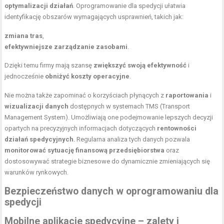
optymalizacji działań
. Oprogramowanie dla spedycji ułatwia
identyfikację obszarów wymagających usprawnień, takich jak:
zmiana tras
,
efektywniejsze zarządzanie zasobami
.
Dzięki temu firmy mają szansę
zwiększyć swoją efektywność
i
jednocześnie
obniżyć koszty operacyjne
.
Nie można także zapominać o korzyściach płynących z
raportowania
i
wizualizacji danych
dostępnych w systemach TMS (Transport
Management System). Umożliwiają one podejmowanie lepszych decyzji
opartych na precyzyjnych informacjach dotyczących
rentowności
działań spedycyjnych
. Regularna analiza tych danych pozwala
monitorować sytuację finansową przedsiębiorstwa
oraz
dostosowywać strategie biznesowe do dynamicznie zmieniających się
warunków rynkowych.
Bezpieczeństwo danych w oprogramowaniu dla
spedycji
Mobilne aplikacje spedycyjne – zalety i