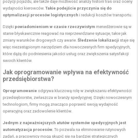
pozycji pojazdu, ale także daje możliwość analizy historii tras oraz oceny
wydajności kierowców.
Takie podejście przyczynia się do
optymalizacji procesów logistycznych
i redukcji kosztów transportu.
Dzięki
powiadomieniom w czasie rzeczywistym
menedżerowie są w
stanie błyskawicznie reagować na nieprzewidziane sytuacje, takie jak
zmiany warunków drogowych czy awarie.
Śledzenie lokalizacji
staje się
więc niezastąpionym narzędziem dla nowoczesnych firm spedycyjnych,
które dążą do podniesienia jakości usług oraz zwiększenia satysfakcji
swoich klientów.
Jak oprogramowanie wpływa na efektywność
przedsiębiorstwa?
Oprogramowanie
odgrywa kluczową rolę w zwiększaniu efektywności
przedsiębiorstw, zwłaszcza w branży spedycyjnej. Dzięki nowoczesnym
technologiom, firmy mogą znacząco poprawić swoją wydajność
operacyjną oraz zadowolenie klientów.
Jednym z najważniejszych atutów systemów spedycyjnych jest
automatyzacja procesów.
To pozwala na eliminowanie rutynowych
zadań, a pracownicy mogą skupić się na bardziej strategicznych