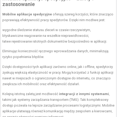
zastosowanie
Mobilne aplikacje spedycyjne
oferują szereg korzyści, które znacząco
poprawiają efektywność pracy spedytorów. Dzięki nim możliwe jest:
wygodne śledzenie statusu zleceń w czasie rzeczywistym,
błyskawiczne reagowanie na wszelkie nieprawidłowości,
łatwe rejestrowanie istotnych dokumentów bezpośrednio w aplikacji.
Eliminując konieczność ręcznego wprowadzania danych, minimalizują
ryzyko popełnienia błędów.
Dzięki dostępności tych aplikacji zarówno online, jak i offline, spedytorzy
zyskują większą elastyczność w pracy. Mogą korzystać z funkcji aplikacji
nawet w miejscach o ograniczonym dostępie do internetu, co znacząco
zwiększa ich mobilność oraz efektywność działań.
Kolejną istotną zaletą jest możliwość
integracji z innymi systemami
,
takimi jak systemy zarządzania transportem (TMS). Taki kompleksowy
dostęp pozwala na lepsze zarządzanie procesami logistycznymi. Mobilne
aplikacje ułatwiają również komunikację między zespołem a kierowcami,
co sprzyja płynności wymiany informacji.