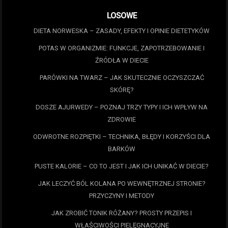
LOSOWE
DIETA NORWESKA – ZASADY, EFEKTY I OPINIE DIETETYKÓW
POTAS W ORGANIZMIE: FUNKCJE, ZAPOTRZEBOWANIE I
ŹRÓDŁA W DIECIE
PARÓWKI NA TWARZ – JAK SKUTECZNIE OCZYSZCZAĆ
SKÓRĘ?
DOSZE AJURWEDY – POZNAJ TRZY TYPY I ICH WPŁYW NA
ZDROWIE
ODWROTNE ROZPIĘTKI – TECHNIKA, BŁĘDY I KORZYŚCI DLA
BARKÓW
PUSTE KALORIE – CO TO JEST I JAK ICH UNIKAĆ W DIECIE?
JAK LECZYĆ BÓL KOLANA PO WEWNĘTRZNEJ STRONIE?
PRZYCZYNY I METODY
JAK ZROBIĆ TONIK RÓŻANY? PROSTY PRZEPIS I
WŁAŚCIWOŚCI PIELĘGNACYJNE