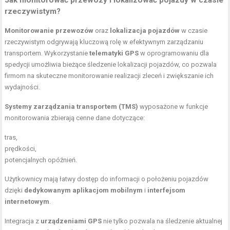
Jak monitorować przewozy i lokalizować pojazdy w czasie
rzeczywistym?
Monitorowanie przewozów
oraz
lokalizacja pojazdów
w czasie
rzeczywistym odgrywają kluczową rolę w efektywnym zarządzaniu
transportem. Wykorzystanie
telematyki GPS
w oprogramowaniu dla
spedycji umożliwia bieżące śledzenie lokalizacji pojazdów, co pozwala
firmom na skuteczne monitorowanie realizacji zleceń i zwiększanie ich
wydajności.
Systemy zarządzania transportem (TMS)
wyposażone w funkcje
monitorowania zbierają cenne dane dotyczące:
tras,
prędkości,
potencjalnych opóźnień.
Użytkownicy mają łatwy dostęp do informacji o położeniu pojazdów
dzięki
dedykowanym aplikacjom mobilnym
i
interfejsom
internetowym
.
Integracja z
urządzeniami GPS
nie tylko pozwala na śledzenie aktualnej