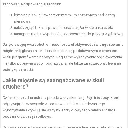
zachowanie odpowiedniej techniki:
leżąc na płaskiej ławce z ciężarem umieszczonym nad klatką
piersiową,
należy zgiąć łokcie i powoli opuścić ciężar w kierunku czoła,
następnie trzeba wypchnąć go z powrotem do pozycji wyjściowej.
Dzięki swojej wszechstronności oraz efektywności w angażowaniu
mięśni trójgłowych
, skull crusher stał się podstawowym elementem
wielu programów treningowych. Regularne wykonywanie tego ćwiczenia
nie tylko poprawia wydolność fizyczną, ale także
znacząco wpływa na
estetykę sylwetki.
Jakie mięśnie są zaangażowane w skull
crushers?
Ćwiczenie
skull crushers
przede wszystkim angażuje
tricepsy
, które
odgrywają kluczową rolę w prostowaniu łokcia. Podczas jego
wykonywania aktywują się wszystkie trzy głowy tego mięśnia:
długa
,
boczna
oraz
przyśrodkowa
.
Gdy wykonujemy tę wersję z użyciem
ciężaru własnego ciała
, do pracy