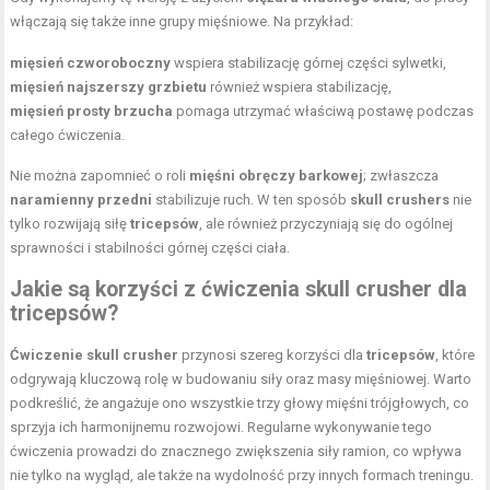
włączają się także inne grupy mięśniowe. Na przykład:
mięsień czworoboczny
wspiera stabilizację górnej części sylwetki,
mięsień najszerszy grzbietu
również wspiera stabilizację,
mięsień prosty brzucha
pomaga utrzymać właściwą postawę podczas
całego ćwiczenia.
Nie można zapomnieć o roli
mięśni obręczy barkowej
; zwłaszcza
naramienny przedni
stabilizuje ruch. W ten sposób
skull crushers
nie
tylko rozwijają siłę
tricepsów
, ale również przyczyniają się do ogólnej
sprawności i stabilności górnej części ciała.
Jakie są korzyści z ćwiczenia skull crusher dla
tricepsów?
Ćwiczenie skull crusher
przynosi szereg korzyści dla
tricepsów
, które
odgrywają kluczową rolę w budowaniu siły oraz masy mięśniowej. Warto
podkreślić, że angażuje ono wszystkie trzy głowy mięśni trójgłowych, co
sprzyja ich harmonijnemu rozwojowi. Regularne wykonywanie tego
ćwiczenia prowadzi do znacznego zwiększenia siły ramion, co wpływa
nie tylko na wygląd, ale także na wydolność przy innych formach treningu.