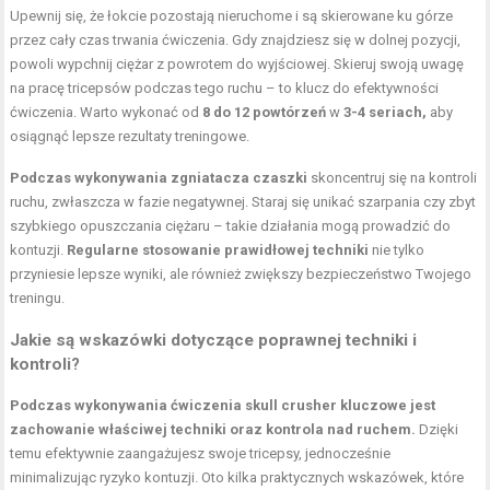
Upewnij się, że łokcie pozostają nieruchome i są skierowane ku górze
przez cały czas trwania ćwiczenia. Gdy znajdziesz się w dolnej pozycji,
powoli wypchnij ciężar z powrotem do wyjściowej. Skieruj swoją uwagę
na pracę tricepsów podczas tego ruchu – to klucz do efektywności
ćwiczenia. Warto wykonać od
8 do 12 powtórzeń
w
3-4 seriach,
aby
osiągnąć lepsze rezultaty treningowe.
Podczas wykonywania zgniatacza czaszki
skoncentruj się na kontroli
ruchu, zwłaszcza w fazie negatywnej. Staraj się unikać szarpania czy zbyt
szybkiego opuszczania ciężaru – takie działania mogą prowadzić do
kontuzji.
Regularne stosowanie prawidłowej techniki
nie tylko
przyniesie lepsze wyniki, ale również zwiększy bezpieczeństwo Twojego
treningu.
Jakie są wskazówki dotyczące poprawnej techniki i
kontroli?
Podczas wykonywania ćwiczenia skull crusher kluczowe jest
zachowanie właściwej techniki oraz kontrola nad ruchem.
Dzięki
temu efektywnie zaangażujesz swoje tricepsy, jednocześnie
minimalizując ryzyko kontuzji. Oto kilka praktycznych wskazówek, które