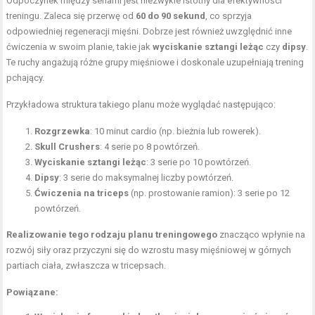
Odpoczynek między seriami jest niezwykle istotny dla efektywności
treningu. Zaleca się przerwę od
60 do 90 sekund
, co sprzyja
odpowiedniej regeneracji mięśni. Dobrze jest również uwzględnić inne
ćwiczenia w swoim planie, takie jak
wyciskanie sztangi leżąc
czy
dipsy
.
Te ruchy angażują różne grupy mięśniowe i doskonale uzupełniają trening
pchający.
Przykładowa struktura takiego planu może wyglądać następująco:
Rozgrzewka
: 10 minut cardio (np. bieżnia lub rowerek).
Skull Crushers
: 4 serie po 8 powtórzeń.
Wyciskanie sztangi leżąc
: 3 serie po 10 powtórzeń.
Dipsy
: 3 serie do maksymalnej liczby powtórzeń.
Ćwiczenia na triceps
(np. prostowanie ramion): 3 serie po 12
powtórzeń.
Realizowanie tego rodzaju planu treningowego
znacząco wpłynie na
rozwój siły oraz przyczyni się do wzrostu masy mięśniowej w górnych
partiach ciała, zwłaszcza w tricepsach.
Powiązane: