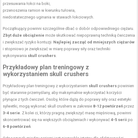
przesuwania łokci na boki,
przenoszenia ramion w kierunku tułowia,
niedostatecznego uginania w stawach łokciowych.
Początkujący powinni szczególnie dbać o dobór odpowiedniego ciężaru.
Zbyt duże obciążenie
może skutkować niepoprawną techniką ćwiczenia
i zwiększać ryzyko kontuzji.
Najlepiej zacząć od mniejszych ciężarów
i stopniowo je zwiększać w miarę poprawy siły oraz techniki
wykonywania
skull crushers
.
Przykładowy plan treningowy z
wykorzystaniem skull crushers
Przykładowy plan treningowy z wykorzystaniem
skull crushers
powinien
być starannie przemyślany, aby maksymalnie wykorzystać korzyści
płynące z tych ćwiczeń. Osoby, które dążą do poprawy siły oraz estetyki
sylwetki, mogą wykonać skull crushers w zakresie
8-12 powtórzeń
przez
3-4 serie
. Z kolei ci, którzy pragną zwiększyć masę mięśniową, powinni
skoncentrować się na większych obciążeniach i wykonywać
4-5 serii
po
6-8 powtórzeń
.