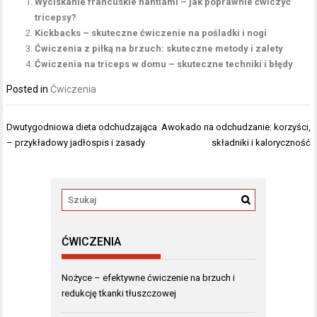
Wyciskanie francuskie hantlami – jak poprawnie ćwiczyć
tricepsy?
Kickbacks – skuteczne ćwiczenie na pośladki i nogi
Ćwiczenia z piłką na brzuch: skuteczne metody i zalety
Ćwiczenia na triceps w domu – skuteczne techniki i błędy
Posted in
Ćwiczenia
Nawigacja
Dwutygodniowa dieta odchudzająca
Awokado na odchudzanie: korzyści,
wpisu
– przykładowy jadłospis i zasady
składniki i kaloryczność
ĆWICZENIA
Nożyce – efektywne ćwiczenie na brzuch i
redukcję tkanki tłuszczowej