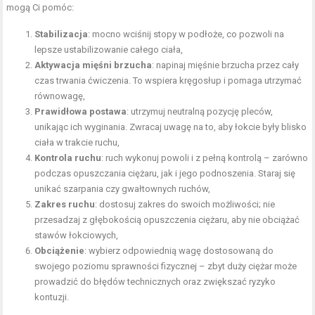
mogą Ci pomóc:
Stabilizacja
: mocno wciśnij stopy w podłoże, co pozwoli na
lepsze ustabilizowanie całego ciała,
Aktywacja mięśni brzucha
: napinaj
mięśnie brzucha
przez cały
czas trwania ćwiczenia. To wspiera kręgosłup i pomaga utrzymać
równowagę,
Prawidłowa postawa
: utrzymuj neutralną pozycję pleców,
unikając ich wyginania. Zwracaj uwagę na to, aby łokcie były blisko
ciała w trakcie ruchu,
Kontrola ruchu
: ruch wykonuj powoli i z pełną kontrolą – zarówno
podczas opuszczania ciężaru, jak i jego podnoszenia. Staraj się
unikać szarpania czy gwałtownych ruchów,
Zakres ruchu
: dostosuj zakres do swoich możliwości; nie
przesadzaj z głębokością opuszczenia ciężaru, aby nie obciążać
stawów łokciowych,
Obciążenie
: wybierz odpowiednią wagę dostosowaną do
swojego poziomu sprawności fizycznej – zbyt duży ciężar może
prowadzić do błędów technicznych oraz zwiększać ryzyko
kontuzji.