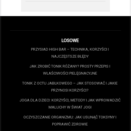
LOSOWE
PRZYSIAD HIGH BAR – TECHNIKA, KORZYŚCI I
NAJCZĘSTSZE BŁĘDY
JAK ZROBIĆ TONIK RÓŻANY? PROSTY PRZEPIS I
WŁAŚCIWOŚCI PIELĘGNACYJNE
TONIK Z OCTU JABŁKOWEGO – JAK STOSOWAĆ I JAKIE
PRZYNOSI KORZYŚCI?
JOGA DLA DZIECI: KORZYŚCI, METODY I JAK WPROWADZIĆ
MALUCHY W ŚWIAT JOGI
OCZYSZCZANIE ORGANIZMU: JAK USUNĄĆ TOKSYNY I
POPRAWIĆ ZDROWIE