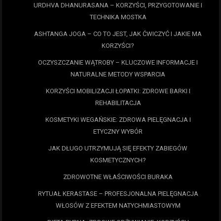
URDHVA DHANURASANA – KORZYŚCI, PRZYGOTOWANIE I
TECHNIKA MOSTKA
ASHTANGA JOGA – CO TO JEST, JAK ĆWICZYĆ I JAKIE MA
KORZYŚCI?
OCZYSZCZANIE WĄTROBY – KLUCZOWE INFORMACJE I
NATURALNE METODY WSPARCIA
KORZYŚCI MOBILIZACJI ŁOPATKI: ZDROWE BARKI I
REHABILITACJA
KOSMETYKI WEGAŃSKIE: ZDROWA PIELĘGNACJA I
ETYCZNY WYBÓR
JAK DŁUGO UTRZYMUJĄ SIĘ EFEKTY ZABIEGÓW
KOSMETYCZNYCH?
ZDROWOTNE WŁAŚCIWOŚCI BURAKA
RYTUAŁ KERASTASE – PROFESJONALNA PIELĘGNACJA
WŁOSÓW Z EFEKTEM NATYCHMIASTOWYM