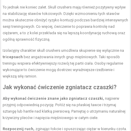
To jednak nie koniec zalet. Skull crushers mają również pozytywny wpływ
na stabilizację stawów łokciowych. Dzięki wzmocnieniu tych stawów
można skutecznie obniżyć ryzyko kontuzji podczas bardziej intensywnych
sesji treningowych. Co więcej, ćwiczenie to poprawia kontrolę nad
ciężarem, a to z kolei przekłada się na lepszą koordynację ruchową oraz
ogólną sprawność fizyczną.
Izolacyjny charakter skull crushers umożliwia skupienie się wyłącznie na
tricepsach
bez angażowania innych grup mięśniowych. Taki sposób
treningu wspiera efektywniejszy rozwój tej partii ciała. Osoby regularnie
wykonujące to ćwiczenie mogą dostrzec wyraźniejsze rzeźbienie i
większą siłę ramion.
Jak wykonać ćwiczenie zgniatacz czaszki?
Aby wykonać ćwiczenie znane jako zgniatacz czaszki,
najpierw
przyjmij odpowiednią pozycję. Połóż się na płaskiej ławce i trzymaj
sztangę lub hantle nad klatką piersiową. Pamiętaj o utrzymaniu naturalnej
krzywizny pleców i napięcia mięśniowego w całym ciele.
Rozpocznij ruch,
zginając łokcie i opuszczając ciężar w kierunku czoła.