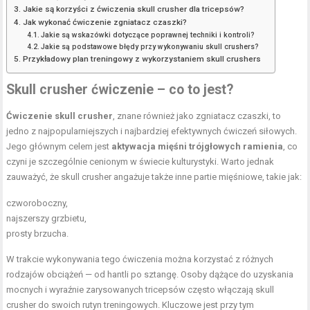
Jakie są korzyści z ćwiczenia skull crusher dla tricepsów?
Jak wykonać ćwiczenie zgniatacz czaszki?
Jakie są wskazówki dotyczące poprawnej techniki i kontroli?
Jakie są podstawowe błędy przy wykonywaniu skull crushers?
Przykładowy plan treningowy z wykorzystaniem skull crushers
Skull crusher ćwiczenie – co to jest?
Ćwiczenie skull crusher
, znane również jako zgniatacz czaszki, to
jedno z najpopularniejszych i najbardziej efektywnych ćwiczeń siłowych.
Jego głównym celem jest
aktywacja mięśni trójgłowych
ramienia
, co
czyni je szczególnie cenionym w świecie kulturystyki. Warto jednak
zauważyć, że skull crusher angażuje także inne partie mięśniowe, takie jak:
czworoboczny,
najszerszy grzbietu,
prosty brzucha.
W trakcie wykonywania tego ćwiczenia można korzystać z różnych
rodzajów obciążeń — od hantli po sztangę. Osoby dążące do uzyskania
mocnych i wyraźnie zarysowanych tricepsów często włączają skull
crusher do swoich rutyn treningowych. Kluczowe jest przy tym