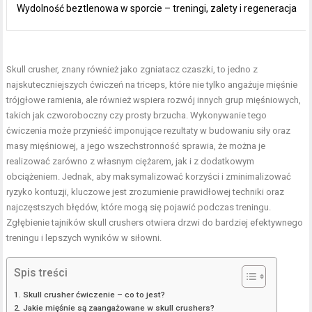
Wydolność beztlenowa w sporcie – treningi, zalety i regeneracja
Skull crusher, znany również jako zgniatacz czaszki, to jedno z
najskuteczniejszych ćwiczeń na triceps, które nie tylko angażuje mięśnie
trójgłowe ramienia, ale również wspiera rozwój innych grup mięśniowych,
takich jak czworoboczny czy prosty brzucha. Wykonywanie tego
ćwiczenia może przynieść imponujące rezultaty w budowaniu siły oraz
masy mięśniowej, a jego wszechstronność sprawia, że można je
realizować zarówno z własnym ciężarem, jak i z dodatkowym
obciążeniem. Jednak, aby maksymalizować korzyści i zminimalizować
ryzyko kontuzji, kluczowe jest zrozumienie prawidłowej techniki oraz
najczęstszych błędów, które mogą się pojawić podczas treningu.
Zgłębienie tajników skull crushers otwiera drzwi do bardziej efektywnego
treningu i lepszych wyników w siłowni.
Spis treści
Skull crusher ćwiczenie – co to jest?
Jakie mięśnie są zaangażowane w skull crushers?