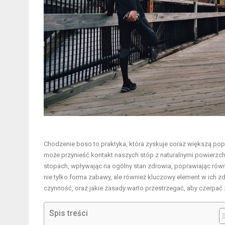
Chodzenie boso to praktyka, która zyskuje coraz większą pop
może przynieść kontakt naszych stóp z naturalnymi powierzch
stopach, wpływając na ogólny stan zdrowia, poprawiając równo
nie tylko forma zabawy, ale również kluczowy element w ich zd
czynność, oraz jakie zasady warto przestrzegać, aby czerpać 
Spis treści