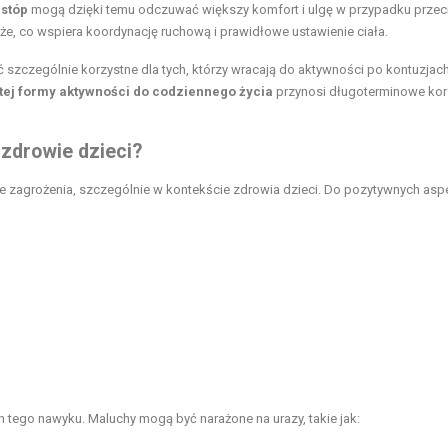
stóp
mogą dzięki temu odczuwać większy komfort i ulgę w przypadku przec
że, co wspiera koordynację ruchową i
prawidłowe ustawienie ciała
.
ć szczególnie korzystne dla tych, którzy wracają do aktywności po kontuzjach
tej formy aktywności do codziennego życia
przynosi długoterminowe kor
 zdrowie dzieci?
ne zagrożenia, szczególnie w kontekście zdrowia dzieci. Do pozytywnych as
 tego nawyku. Maluchy mogą być narażone na urazy, takie jak: