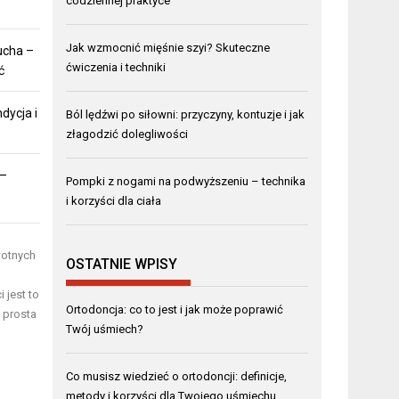
codziennej praktyce
Jak wzmocnić mięśnie szyi? Skuteczne
ucha –
ćwiczenia i techniki
ć
dycja i
Ból lędźwi po siłowni: przyczyny, kontuzje i jak
złagodzić dolegliwości
 –
Pompki z nogami na podwyższeniu – technika
i korzyści dla ciała
wotnych
OSTATNIE WPISY
 jest to
Ortodoncja: co to jest i jak może poprawić
 prosta
Twój uśmiech?
Co musisz wiedzieć o ortodoncji: definicje,
metody i korzyści dla Twojego uśmiechu