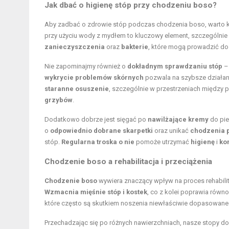
Jak dbać o higienę stóp przy chodzeniu boso?
Aby zadbać o zdrowie stóp podczas chodzenia boso, warto k
przy użyciu wody z mydłem to kluczowy element, szczególnie
zanieczyszczenia
oraz
bakterie
, które mogą prowadzić d
Nie zapominajmy również o
dokładnym sprawdzaniu stóp
– 
wykrycie problemów skórnych
pozwala na szybsze działani
staranne osuszenie
, szczególnie w przestrzeniach między 
grzybów
.
Dodatkowo dobrze jest sięgać po
nawilżające kremy
do pie
o
odpowiednio dobrane skarpetki
oraz unikać
chodzenia 
stóp.
Regularna troska o nie
pomoże utrzymać
higienę
i
ko
Chodzenie boso a rehabilitacja i przeciążenia
Chodzenie boso
wywiera znaczący wpływ na proces rehabilit
Wzmacnia mięśnie stóp i kostek
, co z kolei poprawia równ
które często są skutkiem noszenia niewłaściwie dopasowan
Przechadzając się po różnych nawierzchniach, nasze stopy do