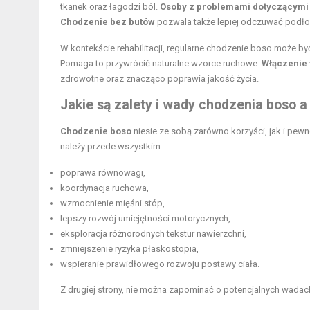
tkanek oraz łagodzi ból.
Osoby z problemami dotyczącymi 
Chodzenie bez butów
pozwala także lepiej odczuwać podło
W kontekście rehabilitacji, regularne chodzenie boso może by
Pomaga to przywrócić naturalne wzorce ruchowe.
Włączenie 
zdrowotne oraz znacząco poprawia jakość życia.
Jakie są zalety i wady chodzenia boso a
Chodzenie boso
niesie ze sobą zarówno korzyści, jak i pew
należy przede wszystkim:
poprawa równowagi
,
koordynacja ruchowa
,
wzmocnienie mięśni stóp,
lepszy rozwój umiejętności motorycznych,
eksploracja różnorodnych tekstur nawierzchni,
zmniejszenie ryzyka płaskostopia,
wspieranie prawidłowego rozwoju postawy ciała.
Z drugiej strony, nie można zapominać o potencjalnych wadach