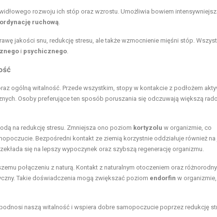
rawidłowego rozwoju ich stóp oraz wzrostu. Umożliwia bowiem intensywniejsz
ordynację ruchową
.
rawę jakości snu, redukcję stresu, ale także wzmocnienie mięśni stóp. Wszyst
cznego
i
psychicznego
.
ość
az ogólną witalność. Przede wszystkim, stopy w kontakcie z podłożem akt
znych. Osoby preferujące ten sposób poruszania się odczuwają większą rad
todą na redukcję stresu. Zmniejsza ono poziom
kortyzolu
w organizmie, co
opoczucie. Bezpośredni kontakt ze ziemią korzystnie oddziałuje również na
przekłada się na lepszy wypoczynek oraz szybszą regenerację organizmu.
zemu połączeniu z naturą. Kontakt z naturalnym otoczeniem oraz różnorodn
peutyczny. Takie doświadczenia mogą zwiększać poziom
endorfin
w organizmie,
odnosi naszą witalność i wspiera dobre samopoczucie poprzez redukcję str