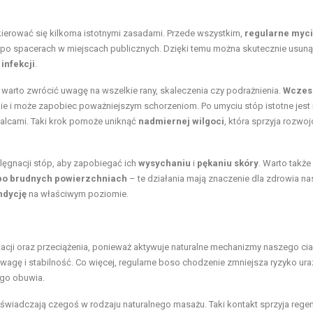
ierować się kilkoma istotnymi zasadami. Przede wszystkim,
regularne myci
 po spacerach w miejscach publicznych. Dzięki temu można skutecznie usun
o
infekcji
.
warto zwrócić uwagę na wszelkie rany, skaleczenia czy podrażnienia.
Wczes
e i może zapobiec poważniejszym schorzeniom. Po umyciu stóp istotne jest 
palcami. Taki krok pomoże uniknąć
nadmiernej wilgoci
, która sprzyja rozwo
lęgnacji stóp, aby zapobiegać ich
wysychaniu
i
pękaniu skóry
. Warto takż
po brudnych powierzchniach
– te działania mają znaczenie dla zdrowia n
ndycję
na właściwym poziomie.
acji oraz przeciążenia, ponieważ aktywuje naturalne mechanizmy naszego cia
owagę i stabilność. Co więcej, regularne boso chodzenie zmniejsza ryzyko ur
ego obuwia.
świadczają czegoś w rodzaju naturalnego masażu. Taki kontakt sprzyja regen