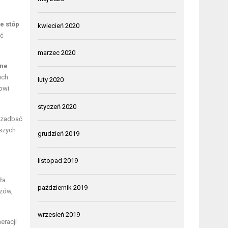
e stóp
kwiecień 2020
ąć
marzec 2020
ne
ich
luty 2020
jowi
styczeń 2020
e zadbać
aszych
grudzień 2019
listopad 2019
ła.
październik 2019
azów,
wrzesień 2019
eracji