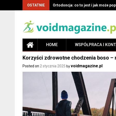
OSTATNIE
Co musisz wiedzieć o ortodoncji: de
HOME
WSPÓŁPRACA I KON
Korzyści zdrowotne chodzenia boso – 
voidmagazine.pl
Posted on
2 stycznia 2025
by