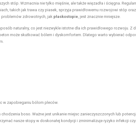
zych stóp. Wzmacnia nie tylko mięśnie, ale także więzadła i ścięgna. Regular
iach, takich jak trawa czy piasek, sprzyja prawidłowemu rozwojowi stóp oraz
ia problemów zdrowotnych, jak
płaskostopie
, jest znacznie mniejsze.
osób naturalny, co jest niezwykle istotne dla ich prawidłowego rozwoju. Z d
ak beton może skutkować bólem i dyskomfortem. Dlatego warto wybierać odpo
m.
óc w zapobieganiu bólom pleców.
chodzenia boso. Ważne jest unikanie miejsc zanieczyszczonych lub potencj
zymać nasze stopy w doskonałej kondycji i zminimalizuje ryzyko infekcji czy