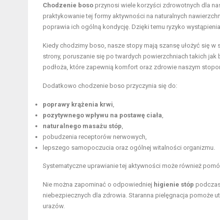
Chodzenie boso
przynosi wiele korzyści zdrowotnych dla nas
praktykowanie tej formy aktywności na naturalnych nawierzchn
poprawia ich ogólną kondycję. Dzięki temu ryzyko wystąpien
Kiedy chodzimy boso, nasze stopy mają szansę ułożyć się w sp
strony, poruszanie się po twardych powierzchniach takich j
podłoża, które zapewnią komfort oraz zdrowie naszym stopo
Dodatkowo chodzenie boso przyczynia się do:
poprawy krążenia krwi
,
pozytywnego wpływu na postawę ciała
,
naturalnego masażu stóp
,
pobudzenia receptorów nerwowych,
lepszego samopoczucia oraz ogólnej witalności organizmu.
Systematyczne uprawianie tej aktywności może również pom
Nie można zapominać o odpowiedniej
higienie stóp
podczas 
niebezpiecznych dla zdrowia. Staranna pielęgnacja pomoże utr
urazów.