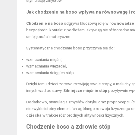
stymulację zmysłów.
Jak chodzenie na boso wpływa na równowagę i r
Chodzenie na boso
odgrywa kluczową rolę w
równowadze
bezpośredni kontakt z podłożem, aktywują się różnorodne m
umiejętności motoryczne.
Systematyczne chodzenie boso przyczynia się do:
wzmacniania mięśni,
wzmacniania więzadeł,
wzmacniania ścięgien stóp.
Dzięki temu dzieci zdrowo rozwijają swoje stopy, a maluchy 
innych wad postawy.
Silniejsze mięśnie stóp
pozytywnie wpł
Dodatkowo, stymulacja zmysłów dotyku oraz propriocepcji (cz
niezwykle istotny element ich ogólnego rozwoju fizycznego
dziecka
w trakcie różnorodnych aktywności fizycznych.
Chodzenie boso a zdrowie stóp