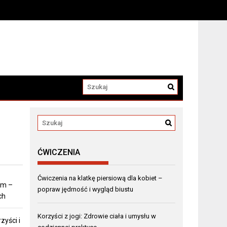
ĆWICZENIA
Ćwiczenia na klatkę piersiową dla kobiet –
em –
popraw jędrność i wygląd biustu
ch
Korzyści z jogi: Zdrowie ciała i umysłu w
zyści i