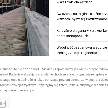
wskazówki dla każdego
Ćwiczenia na mięśnie skośne brz
wzmocnij sylwetkę i wytrzymałoś
Korzyści z biegania – zdrowie, kon
dobre samopoczucie
Wydolność beztlenowa w sporcie
treningi, zalety i regeneracja
ularność i to nie bez powodu. Niekiedy zapominamy, jak wiele korzyści zdro
niami. Badania wskazują, że regularne chodzenie boso stymuluje receptory w
wagę oraz stabilność, a także obniżając poziom stresu. Co więcej, dla dzieci
rowym rozwoju fizycznym. Przyjrzyjmy się zatem, jakie skarby kryje w sobie ta
z niej maksimum korzyści.