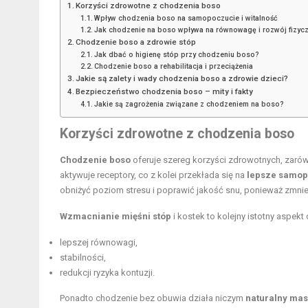
Korzyści zdrowotne z chodzenia boso
Wpływ chodzenia boso na samopoczucie i witalność
Jak chodzenie na boso wpływa na równowagę i rozwój fizyc
Chodzenie boso a zdrowie stóp
Jak dbać o higienę stóp przy chodzeniu boso?
Chodzenie boso a rehabilitacja i przeciążenia
Jakie są zalety i wady chodzenia boso a zdrowie dzieci?
Bezpieczeństwo chodzenia boso – mity i fakty
Jakie są zagrożenia związane z chodzeniem na boso?
Korzyści zdrowotne z chodzenia boso
Chodzenie boso
oferuje szereg korzyści zdrowotnych, zarów
aktywuje receptory, co z kolei przekłada się na
lepsze samo
obniżyć poziom stresu i poprawić jakość snu, ponieważ zmnie
Wzmacnianie mięśni stóp
i kostek to kolejny istotny aspekt
lepszej równowagi,
stabilności,
redukcji ryzyka kontuzji.
Ponadto chodzenie bez obuwia działa niczym
naturalny ma