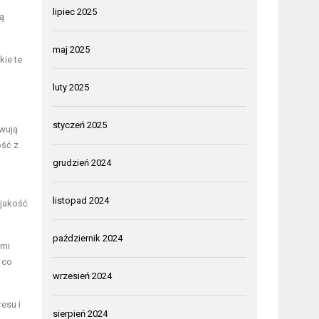
lipiec 2025
ą
maj 2025
kie te
luty 2025
styczeń 2025
ywują
ość z
grudzień 2024
listopad 2024
 jakość
październik 2024
ymi
 co
wrzesień 2024
esu i
sierpień 2024