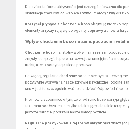
Dla dzieci ta forma aktywności jest szczególnie ważna dla p
stymulację zmysłów, co wspiera
rozwój motoryczny
oraz
ko
Korzyści płynące z chodzenia boso
obejmują nie tylko pop
elementy przyczyniają się do ogólnej
poprawy zdrowia fizy
Wpływ chodzenia boso na samopoczucie i witaln
Chodzenie boso
ma istotny wpływ na nasze samopoczucie or
zmysły, co sprzyja lepszemu rozwojowi umiejętności motoryc
ruchu, a ich koordynacja ulega poprawie.
Co więcej, regularne chodzenie boso może być skuteczną me
pozytywnie wpływa na nasze zdrowie psychiczne i ogólne sam
snu – jest to szczególnie ważne dla dzieci. Odpowiedni sen 
Nie można zapomnieć o tym, że chodzenie boso sprzyja głębs
fakturami podłoża jest nie tylko relaksujący, ale także tera
jeszcze bardziej poprawia nasze samopoczucie.
Regularne praktykowanie tej formy aktywności
znacząco p