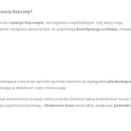
ozwój fizyczny?
oraz
rozwoju fizycznym
, szczególnie u najmłodszych. Gdy stopy mają
ięśnie i receptory sensoryczne, co wspomaga
koordynację ruchową
i rozwij
spędzające czas w ten sposób są mniej narażone na wystąpienie
płaskostopi
ywają na stabilność ciała i równowagę.
yli świadomości pozycji ciała) pozwala dzieciom lepiej kontrolować swoje r
 oraz psychomotorycznego.
Chodzenie boso
może także zwiększać
pewność 