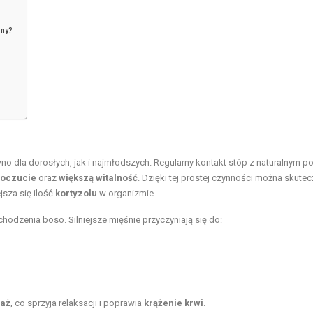
zny?
no dla dorosłych, jak i najmłodszych. Regularny kontakt stóp z naturalnym 
poczucie
oraz
większą witalność
. Dzięki tej prostej czynności można skutec
jsza się ilość
kortyzolu
w organizmie.
 chodzenia boso. Silniejsze mięśnie przyczyniają się do:
saż
, co sprzyja relaksacji i poprawia
krążenie krwi
.