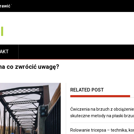
finicje, metody i korzyści dla Twojego uśmiechu
TAKT
na co zwrócić uwagę?
RELATED POST
Ćwiczenia na brzuch z obciążeni
skuteczne metody na płaski brzu
Rolowanie tricepsa – technika, kor