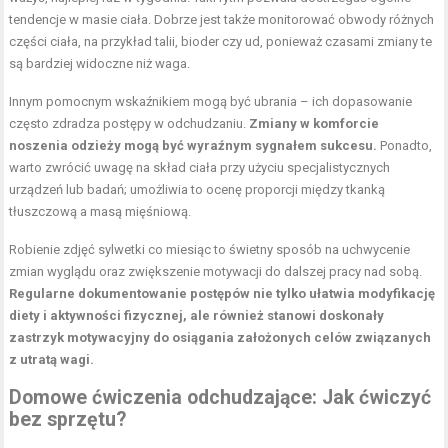
tendencje w masie ciała. Dobrze jest także monitorować obwody różnych
części ciała, na przykład talii, bioder czy ud, ponieważ czasami zmiany te
są bardziej widoczne niż waga.
Innym pomocnym wskaźnikiem mogą być ubrania – ich dopasowanie
często zdradza postępy w odchudzaniu.
Zmiany w komforcie
noszenia odzieży mogą być wyraźnym sygnałem sukcesu.
Ponadto,
warto zwrócić uwagę na skład ciała przy użyciu specjalistycznych
urządzeń lub badań; umożliwia to ocenę proporcji między
tkanką
tłuszczową
a masą mięśniową.
Robienie zdjęć sylwetki co miesiąc to świetny sposób na uchwycenie
zmian wyglądu oraz zwiększenie motywacji do dalszej pracy nad sobą.
Regularne dokumentowanie postępów nie tylko ułatwia modyfikację
diety i aktywności fizycznej, ale również stanowi doskonały
zastrzyk motywacyjny do osiągania założonych celów związanych
z utratą wagi.
Domowe ćwiczenia odchudzające: Jak ćwiczyć
bez sprzętu?