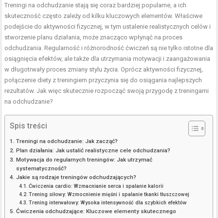
Treningi na odchudzanie stają się coraz bardziej popularne, a ich
skuteczność często zależy od kilku kluczowych elementów. Właściwe
podejście do aktywności fizycznej, w tym ustalenie realistycznych celów i
stworzenie planu działania, może znacząco wpłynąć na proces
odchudzania. Regularność i różnorodność ćwiczeń są nie tylko istotne dla
osiągnięcia efektów, ale także dla utrzymania motywacji i zaangażowania
w długotrwały proces
zmiany stylu życia
. Oprócz aktywności fizycznej,
połączenie diety z treningiem przyczynia się do osiągania najlepszych
rezultatów. Jak więc skutecznie rozpocząć swoją przygodę z treningami
na odchudzanie?
Spis treści
Treningi na odchudzanie: Jak zacząć?
Plan działania: Jak ustalić realistyczne cele odchudzania?
Motywacja do regularnych treningów: Jak utrzymać
systematyczność?
Jakie są rodzaje treningów odchudzających?
Ćwiczenia cardio: Wzmacnianie serca i spalanie kalorii
Trening siłowy: Wzmocnienie mięśni i spalanie tkanki tłuszczowej
Trening interwałowy: Wysoka intensywność dla szybkich efektów
Ćwiczenia odchudzające: Kluczowe elementy skutecznego