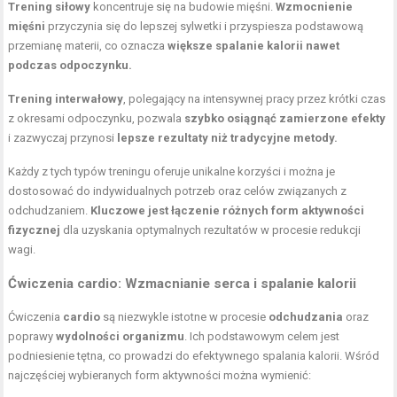
Trening siłowy
koncentruje się na budowie mięśni.
Wzmocnienie
mięśni
przyczynia się do lepszej sylwetki i przyspiesza podstawową
przemianę materii, co oznacza
większe spalanie kalorii nawet
podczas odpoczynku.
Trening interwałowy
, polegający na intensywnej pracy przez krótki czas
z okresami odpoczynku, pozwala
szybko osiągnąć zamierzone efekty
i zazwyczaj przynosi
lepsze rezultaty niż tradycyjne metody.
Każdy z tych typów treningu oferuje unikalne korzyści i można je
dostosować do indywidualnych potrzeb oraz celów związanych z
odchudzaniem.
Kluczowe jest łączenie różnych form aktywności
fizycznej
dla uzyskania optymalnych rezultatów w procesie redukcji
wagi.
Ćwiczenia cardio: Wzmacnianie serca i spalanie kalorii
Ćwiczenia
cardio
są niezwykle istotne w procesie
odchudzania
oraz
poprawy
wydolności organizmu
. Ich podstawowym celem jest
podniesienie tętna, co prowadzi do efektywnego spalania kalorii. Wśród
najczęściej wybieranych form aktywności można wymienić: