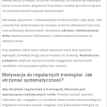
łatwiej śledzić postępy i utrzymać motywację. Notowanie spożywanych
kalorii oraz poziomu aktywności fizycznej to świetny sposób na lepsze
zrozumienie swoich nawyków żywieniowych.
Nie należy zapominać o indywidualnych możliwościach i stylu życia. Cele
powinny być dostosowane do naszego poziomu aktywności fizycznej
oraz preferencji żywieniowych. Utrzymanie
zdrowej i zbilansowanej
diety
wspiera proces odchudzania, a także wpływa korzystnie na
samopoczucie.
Przy ustalaniu celów warto unikać stawiania sobie zbyt wysokich
wymagań, ponieważ mogą one prowadzić do frustracji.
Realistyczne
podejście
zwiększa szanse na trwałe osiągnięcie zamierzonych
rezultatów oraz poprawia ogólny stan zdrowia.
Motywacja do regularnych treningów: Jak
utrzymać systematyczność?
Aby utrzymać regularność w treningach, kluczowe jest
wyznaczanie realistycznych celów.
Powinny one być zarówno
mierzalne, jak i osiągalne, co umożliwia łatwe monitorowanie postępów.
Regularne notowanie swoich osiągnięć oraz planowanie treningów na