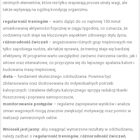
istotnych elementów, które nie tylko wspierają proces utraty wagi, ale
także wpływają na ogólną kondycję organizmu.
regularność treningów
– warto dążyć do co najmniej 150 minut
umiarkowanej aktywności fizycznej w ciągu tygodnia, co oznacza, że
codzienny ruch staje się kluczowym aspektem zdrowego stylu życia,
różnorodność ćwiczeń
– angażowanie różnych grup mięśniowych nie
tylko zapobiega nudzie, ale także sprawia, że trening staje się bardziej
efektywny. W programie warto uwzględnić zarówno ćwiczenia cardio, jak i
siłowe oraz interwałowe, co przyczynia się do lepszego spalania kalorii i
budowania masy mięśniowej,
dieta
– fundament skutecznego odchudzania. Powinna być
zbilansowana oraz dostosowana do indywidualnych potrzeb
kalorycznych. Ustalenie deficytu kalorycznego sprzyja redukcji tkanki
tłuszczowej i poprawia samopoczucie,
monitorowanie postępów
– regularne zapisywanie wyników i analiza
zmian wagowych mogą znacznie zwiększyć motywację oraz pomóc w
realizacji zamierzonych celów.
Wniosek jest jasny:
aby osiągnąć wymarzone rezultaty w odchudzaniu,
należy zadbać o
regularność treningów
,
różnorodność ćwiczeń
,