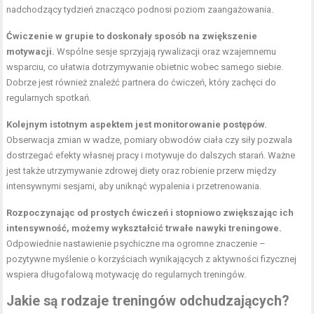
nadchodzący tydzień znacząco podnosi poziom zaangażowania.
Ćwiczenie w grupie to doskonały sposób na zwiększenie
motywacji.
Wspólne sesje sprzyjają rywalizacji oraz wzajemnemu
wsparciu, co ułatwia dotrzymywanie obietnic wobec samego siebie.
Dobrze jest również znaleźć partnera do ćwiczeń, który zachęci do
regularnych spotkań.
Kolejnym istotnym aspektem jest monitorowanie postępów.
Obserwacja zmian w wadze, pomiary obwodów ciała czy siły pozwala
dostrzegać efekty własnej pracy i motywuje do dalszych starań. Ważne
jest także utrzymywanie zdrowej diety oraz robienie przerw między
intensywnymi sesjami, aby uniknąć wypalenia i przetrenowania.
Rozpoczynając od prostych ćwiczeń i stopniowo zwiększając ich
intensywność, możemy wykształcić trwałe
nawyki treningowe
.
Odpowiednie nastawienie psychiczne ma ogromne znaczenie –
pozytywne myślenie o korzyściach wynikających z aktywności fizycznej
wspiera długofalową motywację do regularnych treningów.
Jakie są rodzaje treningów odchudzających?