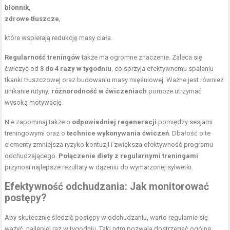
błonnik
,
zdrowe tłuszcze
,
które wspierają redukcję masy ciała.
Regularność treningów
także ma ogromne znaczenie. Zaleca się
ćwiczyć od
3 do 4 razy w tygodniu
, co sprzyja efektywnemu spalaniu
tkanki tłuszczowej oraz budowaniu masy mięśniowej. Ważne jest również
unikanie rutyny;
różnorodność w ćwiczeniach
pomoże utrzymać
wysoką motywację.
Nie zapominaj także o
odpowiedniej regeneracji
pomiędzy sesjami
treningowymi oraz o
technice wykonywania ćwiczeń
. Dbałość o te
elementy zmniejsza ryzyko kontuzji i zwiększa efektywność programu
odchudzającego.
Połączenie diety z regularnymi treningami
przynosi najlepsze rezultaty w dążeniu do wymarzonej sylwetki.
Efektywność odchudzania: Jak monitorować
postępy?
Aby skutecznie śledzić postępy w odchudzaniu, warto regularnie się
ważyć, najlepiej raz w tygodniu. Taki rytm pozwala dostrzegać ogólne