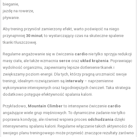
bieganie,
jazdę na rowerze,
pływanie.
Aby trening przyniósł zamierzony efekt, warto poświęcić na niego
przynajmniej
30 minut
; to wystarczający czas na skuteczne spalenie
tkanki tłuszczowej.
Regularne angażowanie się w ćwiczenia
cardio
nie tylko sprzyja redukcji
masy ciała, ale także wzmacnia
serce
oraz
układ krążenia
. Poprawiając
wydolność organizmu, zapewniamy lepsze dotlenienie tkanek i
zwiększamy poziom energii. Dla tych, którzy pragną urozmaicić swoje
treningi, idealnym rozwiązaniem są
interwały
– naprzemienne
wykonywanie intensywnych oraz łagodniejszych ćwiczeń. Taka strategia
dodatkowo potęguje efektywność spalania kalorii.
Przykładowo,
Mountain Climber
to intensywne ćwiczenie
cardio
angażujące wiele grup mięśniowych. To dynamiczne zadanie nie tylko
poprawia kondycję, ale również wspiera proces
odchudzania
dzięki
intensywnemu spalaniu kalorii. Regularne włączanie takich aktywności do
swojego planu treningowego może przynieść znaczące rezultaty zarówno