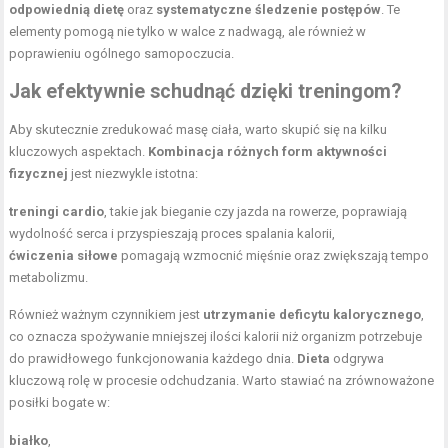
odpowiednią dietę
oraz
systematyczne śledzenie postępów
. Te
elementy pomogą nie tylko w walce z nadwagą, ale również w
poprawieniu ogólnego samopoczucia.
Jak efektywnie schudnąć dzięki treningom?
Aby skutecznie zredukować masę ciała, warto skupić się na kilku
kluczowych aspektach.
Kombinacja różnych form aktywności
fizycznej
jest niezwykle istotna:
treningi cardio
, takie jak bieganie czy jazda na rowerze, poprawiają
wydolność serca i przyspieszają proces spalania kalorii,
ćwiczenia siłowe
pomagają wzmocnić mięśnie oraz zwiększają tempo
metabolizmu.
Również ważnym czynnikiem jest
utrzymanie deficytu kalorycznego
,
co oznacza spożywanie mniejszej ilości kalorii niż organizm potrzebuje
do prawidłowego funkcjonowania każdego dnia.
Dieta
odgrywa
kluczową rolę w procesie odchudzania. Warto stawiać na zrównoważone
posiłki bogate w:
białko
,