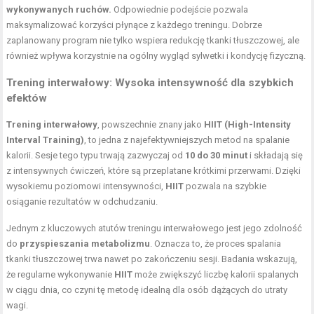
wykonywanych ruchów.
Odpowiednie podejście pozwala
maksymalizować korzyści płynące z każdego treningu. Dobrze
zaplanowany program nie tylko wspiera redukcję tkanki tłuszczowej, ale
również wpływa korzystnie na ogólny wygląd sylwetki i kondycję fizyczną.
Trening interwałowy: Wysoka intensywność dla szybkich
efektów
Trening interwałowy
, powszechnie znany jako
HIIT (High-Intensity
Interval Training)
, to jedna z najefektywniejszych metod na spalanie
kalorii. Sesje tego typu trwają zazwyczaj od
10 do 30 minut
i składają się
z intensywnych ćwiczeń, które są przeplatane krótkimi przerwami. Dzięki
wysokiemu poziomowi intensywności,
HIIT
pozwala na szybkie
osiąganie rezultatów w odchudzaniu.
Jednym z kluczowych atutów treningu interwałowego jest jego zdolność
do
przyspieszania metabolizmu
. Oznacza to, że proces spalania
tkanki tłuszczowej trwa nawet po zakończeniu sesji. Badania wskazują,
że regularne wykonywanie
HIIT
może zwiększyć liczbę kalorii spalanych
w ciągu dnia, co czyni tę metodę idealną dla osób dążących do utraty
wagi.