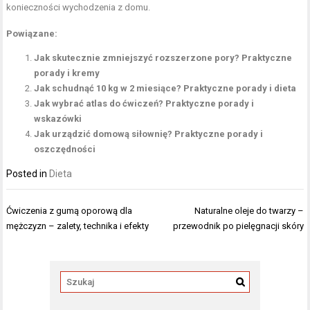
konieczności wychodzenia z domu.
Powiązane:
Jak skutecznie zmniejszyć rozszerzone pory? Praktyczne
porady i kremy
Jak schudnąć 10 kg w 2 miesiące? Praktyczne porady i dieta
Jak wybrać atlas do ćwiczeń? Praktyczne porady i
wskazówki
Jak urządzić domową siłownię? Praktyczne porady i
oszczędności
Posted in
Dieta
Nawigacja
Ćwiczenia z gumą oporową dla
Naturalne oleje do twarzy –
wpisu
mężczyzn – zalety, technika i efekty
przewodnik po pielęgnacji skóry