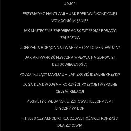
JOJO?
PRZYSIADY Z HANTLAMI – JAK POPRAWIĆ KONDYCJĘ I
WZMOCNIĆ MIĘŚNIE?
JAK SKUTECZNIE ZAPOBIEGAĆ ROZSTĘPOM? PORADY I
ZALECENIA
UDERZENIA GORĄCA NA TWARZY – CZY TO MENOPAUZA?
JAK AKTYWNOŚĆ FIZYCZNA WPŁYWA NA ZDROWIE I
DŁUGOWIECZNOŚĆ?
POCZĄTKUJĄCY MAKIJAŻ – JAK ZROBIĆ IDEALNE KRESKI?
JOGA DLA DWOJGA – KORZYŚCI, POZYCJE I WSPÓLNE
CELE W RELACJI
KOSMETYKI WEGAŃSKIE: ZDROWA PIELĘGNACJA I
ETYCZNY WYBÓR
FITNESS CZY AEROBIK? KLUCZOWE RÓŻNICE I KORZYŚCI
DLA ZDROWIA