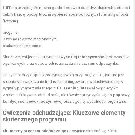
HIIT
ma tę zaletę, że można go dostosować do indywidualnych potrzeb i
celów każdej osoby. Można wybierać spośród różnych form aktywności
fizycznej:
biegania,
jazdy na rowerze stacjonarnym,
skakania na skakance.
Kluczowe jest jednak utrzymanie
wysokiej intensywności
podczas faz
wysiłkowych oraz odpowiednie zarządzanie czasem odpoczynku.
Dla tych, którzy dopiero zaczynają swoją przygodę z
HIIT
, istotne jest
stopniowe zwiększanie trudności treningów oraz wsłuchiwanie się w
sygnały płynące z własnego ciała.
Trening interwałowy
nie tylko
wspiera efektywne odchudzanie, ale również przyczynia się do
poprawy
kondycji sercowo-naczyniowej
oraz ogólnej wydolności organizmu.
Ćwiczenia odchudzające: Kluczowe elementy
skutecznego programu
Skuteczny
program odchudzający
powinien składać się z kilku