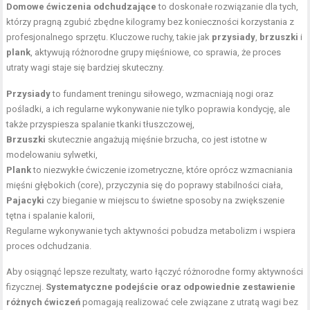
Domowe ćwiczenia odchudzające
to doskonałe rozwiązanie dla tych,
którzy pragną zgubić zbędne kilogramy bez konieczności korzystania z
profesjonalnego sprzętu. Kluczowe ruchy, takie jak
przysiady
,
brzuszki
i
plank
, aktywują różnorodne grupy mięśniowe, co sprawia, że proces
utraty wagi staje się bardziej skuteczny.
Przysiady
to fundament treningu siłowego, wzmacniają nogi oraz
pośladki, a ich regularne wykonywanie nie tylko poprawia kondycję, ale
także przyspiesza spalanie tkanki tłuszczowej,
Brzuszki
skutecznie angażują mięśnie brzucha, co jest istotne w
modelowaniu sylwetki,
Plank
to niezwykłe ćwiczenie izometryczne, które oprócz wzmacniania
mięśni głębokich (core), przyczynia się do poprawy stabilności ciała,
Pajacyki
czy bieganie w miejscu to świetne sposoby na zwiększenie
tętna i spalanie kalorii,
Regularne wykonywanie tych aktywności pobudza metabolizm i wspiera
proces odchudzania.
Aby osiągnąć lepsze rezultaty, warto łączyć różnorodne formy aktywności
fizycznej.
Systematyczne podejście oraz odpowiednie zestawienie
różnych ćwiczeń
pomagają realizować cele związane z utratą wagi bez