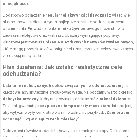
umiejętności.
Dodatkowo połączenie
regularnej aktywności fizycznej
z właściwie
skomponowaną dietą przynosi najlepsze rezultaty podczas procesu
odchudzania. Prowadzenie
dziennika żywieniowego
może ułatwić
zauważenie błędów oraz wskazać obszary wymagające poprawy.
Kluczowe jest również
unikanie niezdrowych
nawyków żywieniowych
,
które mogą przeszkodzić w osiągnięciu zamierzonych celów związanych
z redukcją masy ciała.
Plan działania: Jak ustalić realistyczne cele
odchudzania?
Ustalanie realistycznych celów związanych z odchudzaniem
jest
kluczowe, aby skutecznie zredukować wagę. Na początku warto określić
deficyt kaloryczny
, który nie powinien przekraczać
500 kcal dziennie
.
Taki limit gwarantuje
bezpieczne tempo utraty masy ciała
. Istotne jest,
aby wytyczne były konkretne oraz mierzalne; na przykład:
„Zamierzam
schudnąć 5 kg w ciągu trzech miesięcy”
.
Dobrze jest również podzielić główny cel na mniejsze etapy. Dzięki temu