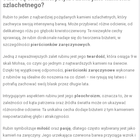
szlachetnego?
Rubin to jeden z najbardziej pożądanych kamieni szlachetnych, który
zachwyca swoją intensywną barwą. Może przybierać różne odcienie, od
delikatnego różu po głęboki krwistoczerwony. Te niezwykłe cechy
sprawiają, że rubin doskonale nadaje się do tworzenia biżuterii, w
szczególności
pierścionków zaręczynowych
.
Jedną z najważniejszych zalet rubinu jest jego
twardość
, która osiąga 9 w
skali Mohsa, co czyni go jednym z najtwardszych kamieni na świecie.
Dzięki tej wyjątkowej odporności,
pierścionki zaręczynowe
wykonane
z rubinów są idealne do noszenia na co dzień – nie rysują się łatwo i
potrafią zachować swój blask przez długie lata.
Intrygującym aspektem rubinu jest jego
pleochroizm
; oznacza to, że w
zależności od kąta patrzenia oraz źródła światła może on ukazywać
różnorodne odcienie. Ta unikalna cecha dodaje biżuterii z tym kamieniem
niepowtarzalnej głębi i atrakcyjności.
Rubin symbolizuje
miłość
oraz
pasję
, dlatego często wybierany jest jako
kamień na zaręczyny. Jego urzekająca czerwona barwa przyciąga wzrok i