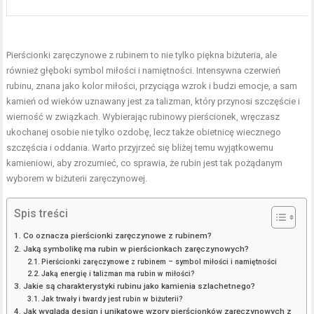
Pierścionki zaręczynowe z rubinem to nie tylko piękna biżuteria, ale
również głęboki symbol miłości i namiętności. Intensywna czerwień
rubinu, znana jako kolor miłości, przyciąga wzrok i budzi emocje, a sam
kamień od wieków uznawany jest za talizman, który przynosi szczęście i
wierność w związkach. Wybierając rubinowy pierścionek, wręczasz
ukochanej osobie nie tylko ozdobę, lecz także obietnicę wiecznego
szczęścia i oddania. Warto przyjrzeć się bliżej temu wyjątkowemu
kamieniowi, aby zrozumieć, co sprawia, że rubin jest tak pożądanym
wyborem w biżuterii zaręczynowej.
Spis treści
Co oznacza pierścionki zaręczynowe z rubinem?
Jaką symbolikę ma rubin w pierścionkach zaręczynowych?
Pierścionki zaręczynowe z rubinem – symbol miłości i namiętności
Jaką energię i talizman ma rubin w miłości?
Jakie są charakterystyki rubinu jako kamienia szlachetnego?
Jak trwały i twardy jest rubin w biżuterii?
Jak wygląda design i unikatowe wzory pierścionków zaręczynowych z