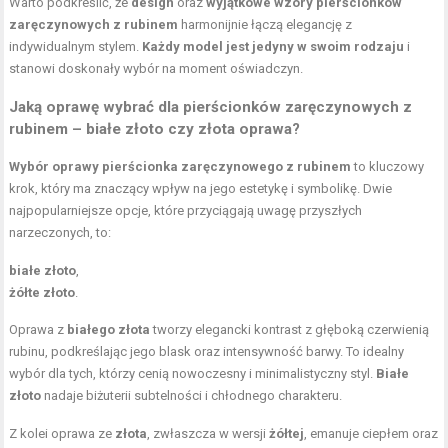
Warto podkreślić, że
design
oraz
wyjątkowe wzory pierścionków
zaręczynowych z rubinem
harmonijnie łączą elegancję z
indywidualnym stylem.
Każdy model jest jedyny w swoim rodzaju
i
stanowi doskonały wybór na moment oświadczyn.
Jaką oprawę wybrać dla pierścionków zaręczynowych z
rubinem – białe złoto czy złota oprawa?
Wybór oprawy pierścionka zaręczynowego z rubinem
to kluczowy
krok, który ma znaczący wpływ na jego estetykę i symbolikę. Dwie
najpopularniejsze opcje, które przyciągają uwagę przyszłych
narzeczonych, to:
białe złoto
,
żółte złoto
.
Oprawa z
białego złota
tworzy elegancki kontrast z głęboką czerwienią
rubinu, podkreślając jego blask oraz intensywność barwy. To idealny
wybór dla tych, którzy cenią nowoczesny i minimalistyczny styl.
Białe
złoto
nadaje biżuterii subtelności i chłodnego charakteru.
Z kolei oprawa ze
złota
, zwłaszcza w wersji
żółtej
, emanuje ciepłem oraz