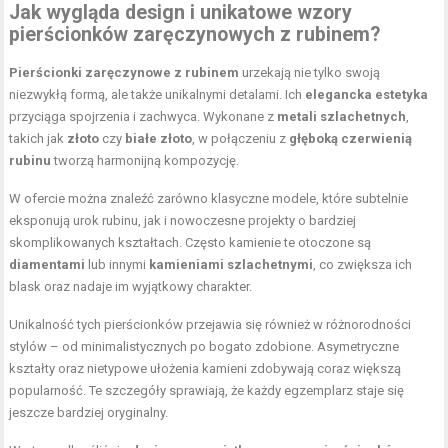
Jak wygląda design i unikatowe
wzory
pierścionków zaręczynowych
z rubinem?
Pierścionki zaręczynowe z rubinem
urzekają nie tylko swoją
niezwykłą formą, ale także unikalnymi detalami. Ich
elegancka estetyka
przyciąga spojrzenia i zachwyca. Wykonane z
metali szlachetnych
,
takich jak
złoto
czy
białe złoto
, w połączeniu z
głęboką czerwienią
rubinu
tworzą harmonijną kompozycję.
W ofercie można znaleźć zarówno klasyczne modele, które subtelnie
eksponują urok rubinu, jak i nowoczesne projekty o bardziej
skomplikowanych kształtach. Często kamienie te otoczone są
diamentami
lub innymi
kamieniami szlachetnymi
, co zwiększa ich
blask oraz nadaje im wyjątkowy charakter.
Unikalność tych pierścionków przejawia się również w różnorodności
stylów – od minimalistycznych po bogato zdobione. Asymetryczne
kształty oraz nietypowe ułożenia kamieni zdobywają coraz większą
popularność. Te szczegóły sprawiają, że każdy egzemplarz staje się
jeszcze bardziej oryginalny.