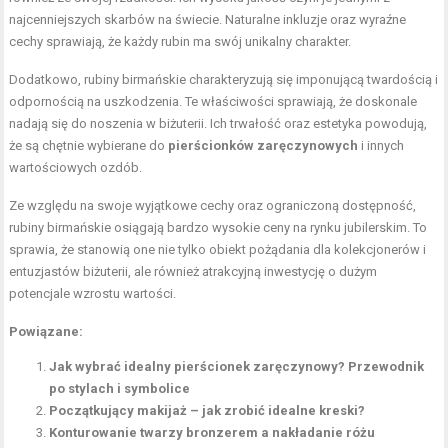
najcenniejszych skarbów na świecie. Naturalne inkluzje oraz wyraźne
cechy sprawiają, że każdy rubin ma swój unikalny charakter.
Dodatkowo, rubiny birmańskie charakteryzują się imponującą twardością i
odpornością na uszkodzenia. Te właściwości sprawiają, że doskonale
nadają się do noszenia w biżuterii. Ich trwałość oraz estetyka powodują,
że są chętnie wybierane do
pierścionków zaręczynowych
i innych
wartościowych ozdób.
Ze względu na swoje wyjątkowe cechy oraz ograniczoną dostępność,
rubiny birmańskie osiągają bardzo wysokie ceny na rynku jubilerskim. To
sprawia, że stanowią one nie tylko obiekt pożądania dla kolekcjonerów i
entuzjastów biżuterii, ale również atrakcyjną inwestycję o dużym
potencjale wzrostu wartości.
Powiązane:
Jak wybrać idealny pierścionek zaręczynowy? Przewodnik
po stylach i symbolice
Początkujący makijaż – jak zrobić idealne kreski?
Konturowanie twarzy bronzerem a nakładanie różu