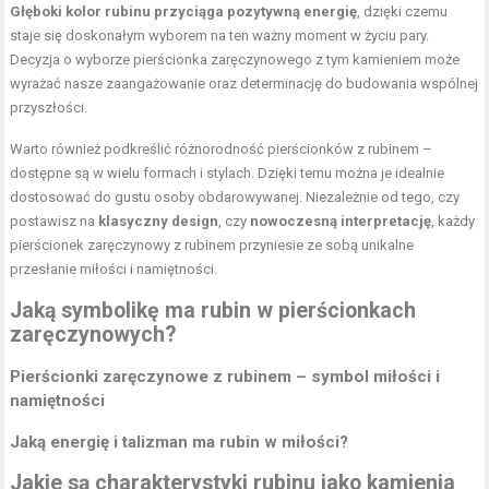
Głęboki kolor rubinu przyciąga pozytywną energię
, dzięki czemu
staje się doskonałym wyborem na ten ważny moment w życiu
pary
.
Decyzja o wyborze pierścionka zaręczynowego z tym kamieniem może
wyrażać nasze zaangażowanie oraz determinację do budowania wspólnej
przyszłości.
Warto również podkreślić różnorodność pierścionków z rubinem –
dostępne są w wielu formach i stylach. Dzięki temu można je idealnie
dostosować do gustu osoby obdarowywanej. Niezależnie od tego, czy
postawisz na
klasyczny design
, czy
nowoczesną interpretację
, każdy
pierścionek zaręczynowy z rubinem przyniesie ze sobą unikalne
przesłanie miłości i namiętności.
Jaką symbolikę ma rubin w pierścionkach
zaręczynowych?
Pierścionki zaręczynowe z rubinem – symbol miłości i
namiętności
Jaką energię i talizman ma rubin w miłości?
Jakie są charakterystyki rubinu jako kamienia