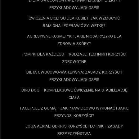
DIETA OWOCOWO-WARZYWNA: ZASADY, EFEKTY I
PRZYKŁADOWY JADŁOSPIS
ĆWICZENIA BICEPSU DLA KOBIET: JAK WZMOCNIĆ
RAMIONA I POPRAWIĆ SYLWETKĘ?
AGRESYWNE KOSMETYKI: JAKIE NIOSĄ RYZYKO DLA
ZDROWIA SKÓRY?
POMPKI DLA KAŻDEGO – RODZAJE, TECHNIKI I KORZYŚCI
ZDROWOTNE
DIETA OWOCOWO-WARZYWNA: ZASADY, KORZYŚCI I
PRZYKŁADOWY JADŁOSPIS
BIRD DOG – KOMPLEKSOWE ĆWICZENIE NA STABILIZACJĘ
CIAŁA
FACE PULL Z GUMĄ – JAK PRAWIDŁOWO WYKONAĆ I JAKIE
PRZYNOSI KORZYŚCI?
JOGA AERIAL: ODKRYJ KORZYŚCI, TECHNIKI I ZASADY
BEZPIECZEŃSTWA