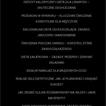
DEFICYT KALORYCZNY I DIETA DLA LENIWYCH –
SKUTECZNE ODCHUDZANIE
PRZESKOKI W WYKROKU – KLUCZOWE ĆWICZENIE
KONDYCYJNE DLA MĘŻCZYZN
RACJONALNA DIETA ODCHUDZAJĄCA: ZASADY,
JADŁOSPIS I NAWODNIENIE
ĆWICZENIA PODCZAS OKRESU – KORZYŚCI, KTÓRE
ZASKOCZĄ KAŻDEGO
DIETA SAŁATKOWA – ZASADY, PRZEPISY I ZDROWE
SKŁADNIKI
IDEALNY MAKIJAŻ DLA BRĄZOWYCH OCZU
REALNE CELE DIETETYCZNE: JAK JE PLANOWAĆ I OSIĄGAĆ
SUKCES?
JAK ZROBIĆ OLEJEK ROZMARYNOWY NA WŁOSY I JAKIE
MA EFEKTY?