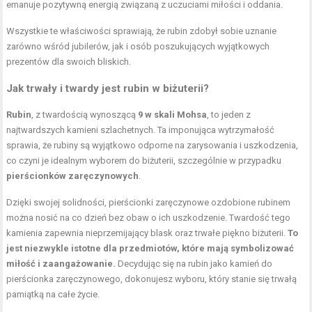
emanuje pozytywną energią związaną z uczuciami miłości i oddania.
Wszystkie te właściwości sprawiają, że rubin zdobył sobie uznanie
zarówno wśród jubilerów, jak i osób poszukujących wyjątkowych
prezentów dla swoich bliskich.
Jak trwały i twardy jest rubin w biżuterii?
Rubin
, z twardością wynoszącą
9 w skali Mohsa
, to jeden z
najtwardszych kamieni szlachetnych. Ta imponująca wytrzymałość
sprawia, że rubiny są wyjątkowo odporne na zarysowania i uszkodzenia,
co czyni je idealnym wyborem do biżuterii, szczególnie w przypadku
pierścionków zaręczynowych
.
Dzięki swojej solidności, pierścionki zaręczynowe ozdobione rubinem
można nosić na co dzień bez obaw o ich uszkodzenie. Twardość tego
kamienia zapewnia nieprzemijający blask oraz trwałe piękno biżuterii.
To
jest niezwykle istotne dla przedmiotów, które mają symbolizować
miłość i zaangażowanie.
Decydując się na rubin jako kamień do
pierścionka zaręczynowego, dokonujesz wyboru, który stanie się trwałą
pamiątką na całe życie.