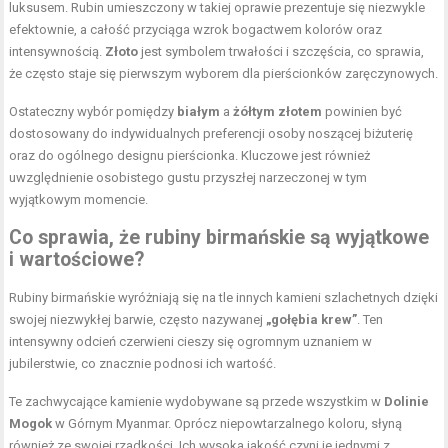
luksusem. Rubin umieszczony w takiej oprawie prezentuje się niezwykle
efektownie, a całość przyciąga wzrok bogactwem kolorów oraz
intensywnością.
Złoto
jest symbolem trwałości i szczęścia, co sprawia,
że często staje się pierwszym wyborem dla pierścionków zaręczynowych.
Ostateczny wybór pomiędzy
białym
a
żółtym złotem
powinien być
dostosowany do indywidualnych preferencji osoby noszącej biżuterię
oraz do ogólnego designu pierścionka. Kluczowe jest również
uwzględnienie osobistego gustu przyszłej narzeczonej w tym
wyjątkowym momencie.
Co sprawia, że rubiny birmańskie są wyjątkowe
i wartościowe?
Rubiny birmańskie wyróżniają się na tle innych kamieni szlachetnych dzięki
swojej niezwykłej barwie, często nazywanej
„gołębia krew”
. Ten
intensywny odcień czerwieni cieszy się ogromnym uznaniem w
jubilerstwie, co znacznie podnosi ich wartość.
Te zachwycające kamienie wydobywane są przede wszystkim w
Dolinie
Mogok
w Górnym Myanmar. Oprócz niepowtarzalnego koloru, słyną
również ze swojej rzadkości. Ich wysoka jakość czyni je jednymi z