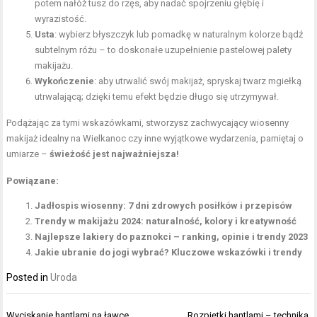
potem nałóż tusz do rzęs, aby nadać spojrzeniu głębię i
wyrazistość.
Usta
: wybierz błyszczyk lub pomadkę w naturalnym kolorze bądź
subtelnym różu – to doskonałe uzupełnienie pastelowej palety
makijażu.
Wykończenie
: aby utrwalić swój makijaż, spryskaj twarz mgiełką
utrwalającą; dzięki temu efekt będzie długo się utrzymywał.
Podążając za tymi wskazówkami, stworzysz zachwycający wiosenny
makijaż idealny na Wielkanoc czy inne wyjątkowe wydarzenia, pamiętaj o
umiarze –
świeżość jest najważniejsza!
Powiązane:
Jadłospis wiosenny: 7 dni zdrowych posiłków i przepisów
Trendy w makijażu 2024: naturalność, kolory i kreatywność
Najlepsze lakiery do paznokci – ranking, opinie i trendy 2023
Jakie ubranie do jogi wybrać? Kluczowe wskazówki i trendy
Posted in
Uroda
Nawigacja
Wyciskanie hantlami na ławce
Rozpiętki hantlami – technika,