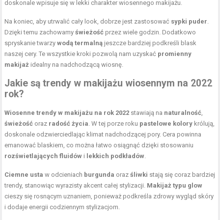
doskonale wpisuje się w lekki charakter wiosennego makijażu.
Na koniec, aby utrwalić cały look, dobrze jest zastosować
sypki puder
.
Dzięki temu zachowamy
świeżość
przez wiele godzin. Dodatkowo
spryskanie twarzy
wodą termalną
jeszcze bardziej podkreśli blask
naszej cery. Te wszystkie kroki pozwolą nam uzyskać
promienny
makijaż
idealny na nadchodzącą wiosnę.
Jakie są trendy w makijażu wiosennym na 2022
rok?
Wiosenne trendy w makijażu na rok 2022
stawiają na
naturalność
,
świeżość
oraz
radość życia
. W tej porze roku
pastelowe kolory
królują,
doskonale odzwierciedlając klimat nadchodzącej pory. Cera powinna
emanować blaskiem, co można łatwo osiągnąć dzięki stosowaniu
rozświetlających fluidów
i
lekkich podkładów
.
Ciemne usta
w odcieniach
burgunda
oraz
śliwki
stają się coraz bardziej
trendy, stanowiąc wyrazisty akcent całej stylizacji.
Makijaż typu glow
cieszy się rosnącym uznaniem, ponieważ podkreśla
zdrowy wygląd skóry
i dodaje energii codziennym stylizacjom.