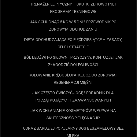
TRENAŻER ELIPTYCZNY – SKUTKI ZDROWOTNE I
PROGRAMY TRENINGOWE
JAK SCHUDNĄĆ 5 KG W 5 DNI? PRZEWODNIK PO
ZDROWYM ODCHUDZANIU
DIETA ODCHUDZAJĄCA PO PIĘĆDZIESIĄTCE – ZASADY,
CELE I STRATEGIE
BÓL LĘDŹWI PO SIŁOWNI: PRZYCZYNY, KONTUZJE I JAK
ZŁAGODZIĆ DOLEGLIWOŚCI
ROLOWANIE KRĘGOSŁUPA: KLUCZ DO ZDROWIA I
REGENERACJI MIĘŚNI
JAK CZĘSTO ĆWICZYĆ JOGĘ? PORADNIK DLA
POCZĄTKUJĄCYCH I ZAAWANSOWANYCH
JAK WCHŁANIANIE KOSMETYKÓW WPŁYWA NA
SKUTECZNOŚĆ PIELĘGNACJI?
CORAZ BARDZIEJ POPULARNY SOS BESZAMELOWY BEZ
MLEKA