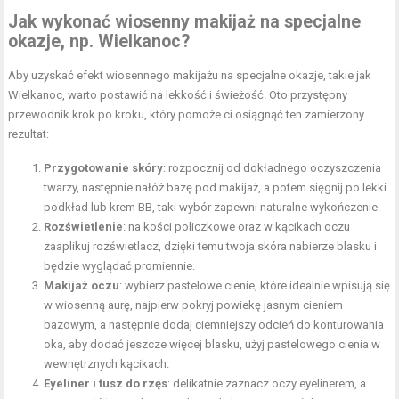
Jak wykonać wiosenny
makijaż na specjalne
okazje
, np. Wielkanoc?
Aby uzyskać efekt wiosennego makijażu na specjalne okazje, takie jak
Wielkanoc, warto postawić na lekkość i świeżość. Oto przystępny
przewodnik krok po kroku, który pomoże ci osiągnąć ten zamierzony
rezultat:
Przygotowanie skóry
: rozpocznij od dokładnego oczyszczenia
twarzy, następnie nałóż bazę pod makijaż, a potem sięgnij po lekki
podkład lub krem BB, taki wybór zapewni naturalne wykończenie.
Rozświetlenie
: na kości policzkowe oraz w kącikach oczu
zaaplikuj rozświetlacz, dzięki temu twoja skóra nabierze blasku i
będzie wyglądać promiennie.
Makijaż oczu
: wybierz pastelowe cienie, które idealnie wpisują się
w wiosenną aurę, najpierw pokryj powiekę jasnym cieniem
bazowym, a następnie dodaj ciemniejszy odcień do konturowania
oka, aby dodać jeszcze więcej blasku, użyj pastelowego cienia w
wewnętrznych kącikach.
Eyeliner i tusz do rzęs
: delikatnie zaznacz oczy eyelinerem, a