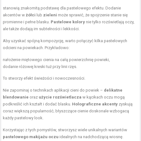
stanowią znakomitą podstawę dla pastelowego efektu. Dodanie
akcentów w
żółci
lub
zieleni
może sprawić, że spojrzenie stanie się
promienne i pełne blasku.
Pastelowe kolory
nie tylko rozświetlają oczy,
ale także dodają im subtelności i lekkości.
Aby uzyskać spójną kompozycję, warto połączyć kilka pastelowych
odcieni na powiekach. Przykładowo:
nałożenie miętowego cienia na całą powierzchnię powieki,
dodanie różowej kreski tuż przy linii rzęs.
To stworzy efekt świeżości i nowoczesności.
Nie zapominaj o technikach aplikacji cieni do powiek –
delikatne
blendowanie
oraz
użycie rozświetlacza
w kącikach oczu mogą
podkreślić ich kształt i dodać blasku.
Holograficzne akcenty
zyskują
coraz większą popularność; błyszczące cienie doskonale wzbogacą
każdy pastelowy look.
Korzystając z tych pomysłów, stworzysz wiele unikalnych wariantów
pastelowego makijażu oczu
idealnych na nadchodzącą wiosnę.