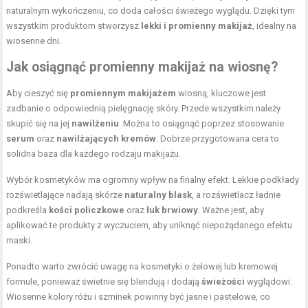
naturalnym wykończeniu, co doda całości świeżego wyglądu. Dzięki tym
wszystkim produktom stworzysz
lekki i promienny makijaż
, idealny na
wiosenne dni.
Jak osiągnąć promienny makijaż na wiosnę?
Aby cieszyć się
promiennym makijażem
wiosną, kluczowe jest
zadbanie o odpowiednią pielęgnację skóry. Przede wszystkim należy
skupić się na jej
nawilżeniu
. Można to osiągnąć poprzez stosowanie
serum
oraz
nawilżających kremów
. Dobrze przygotowana cera to
solidna baza dla każdego rodzaju makijażu.
Wybór kosmetyków ma ogromny wpływ na finalny efekt. Lekkie podkłady
rozświetlające nadają skórze
naturalny blask
, a rozświetlacz ładnie
podkreśla
kości policzkowe
oraz
łuk brwiowy
. Ważne jest, aby
aplikować te produkty z wyczuciem, aby uniknąć niepożądanego efektu
maski.
Ponadto warto zwrócić uwagę na kosmetyki o żelowej lub kremowej
formule, ponieważ świetnie się blendują i dodają
świeżości
wyglądowi.
Wiosenne kolory różu i szminek powinny być jasne i pastelowe, co