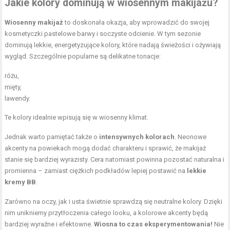
Jakie kolory dominują w wiosennym makijażu?
Wiosenny makijaż
to doskonała okazja, aby wprowadzić do swojej
kosmetyczki pastelowe barwy i soczyste odcienie. W tym sezonie
dominują lekkie, energetyzujące kolory, które nadają świeżości i ożywiają
wygląd. Szczególnie popularne są delikatne tonacje:
różu,
mięty,
lawendy.
Te kolory idealnie wpisują się w wiosenny klimat.
Jednak warto pamiętać także o
intensywnych kolorach
. Neonowe
akcenty na powiekach mogą dodać charakteru i sprawić, że makijaż
stanie się bardziej wyrazisty. Cera natomiast powinna pozostać naturalna i
promienna – zamiast ciężkich podkładów lepiej postawić na
lekkie
kremy BB
.
Zarówno na oczy, jak i usta świetnie sprawdzą się neutralne kolory. Dzięki
nim unikniemy przytłoczenia całego looku, a kolorowe akcenty będą
bardziej wyraźne i efektowne.
Wiosna to czas eksperymentowania!
Nie