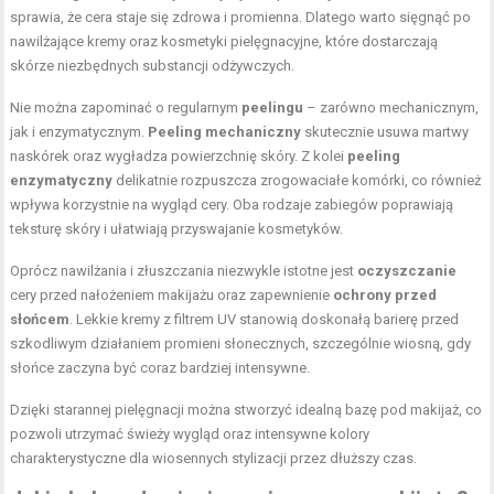
sprawia, że cera staje się zdrowa i promienna. Dlatego warto sięgnąć po
nawilżające kremy oraz kosmetyki pielęgnacyjne, które dostarczają
skórze niezbędnych substancji odżywczych.
Nie można zapominać o regularnym
peelingu
– zarówno mechanicznym,
jak i enzymatycznym.
Peeling mechaniczny
skutecznie usuwa martwy
naskórek oraz wygładza powierzchnię skóry. Z kolei
peeling
enzymatyczny
delikatnie rozpuszcza zrogowaciałe komórki, co również
wpływa korzystnie na wygląd cery. Oba rodzaje zabiegów poprawiają
teksturę skóry i ułatwiają przyswajanie kosmetyków.
Oprócz nawilżania i złuszczania niezwykle istotne jest
oczyszczanie
cery przed nałożeniem makijażu oraz zapewnienie
ochrony przed
słońcem
. Lekkie
kremy z filtrem
UV stanowią doskonałą barierę przed
szkodliwym działaniem promieni słonecznych, szczególnie wiosną, gdy
słońce zaczyna być coraz bardziej intensywne.
Dzięki starannej pielęgnacji można stworzyć idealną bazę pod makijaż, co
pozwoli utrzymać świeży wygląd oraz intensywne kolory
charakterystyczne dla wiosennych stylizacji przez dłuższy czas.