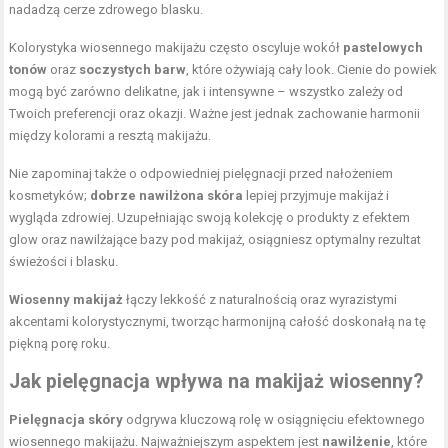
nadadzą cerze zdrowego blasku.
Kolorystyka wiosennego makijażu często oscyluje wokół
pastelowych
tonów
oraz
soczystych barw
, które ożywiają cały look. Cienie do powiek
mogą być zarówno delikatne, jak i intensywne – wszystko zależy od
Twoich preferencji oraz okazji. Ważne jest jednak zachowanie harmonii
między kolorami a resztą makijażu.
Nie zapominaj także o odpowiedniej pielęgnacji przed nałożeniem
kosmetyków;
dobrze nawilżona skóra
lepiej przyjmuje makijaż i
wygląda zdrowiej. Uzupełniając swoją kolekcję o produkty z efektem
glow oraz nawilżające bazy pod makijaż, osiągniesz optymalny rezultat
świeżości i blasku.
Wiosenny makijaż
łączy lekkość z naturalnością oraz wyrazistymi
akcentami kolorystycznymi, tworząc harmonijną całość doskonałą na tę
piękną porę roku.
Jak pielęgnacja wpływa na makijaż wiosenny?
Pielęgnacja skóry
odgrywa kluczową rolę w osiągnięciu efektownego
wiosennego makijażu. Najważniejszym aspektem jest
nawilżenie
, które