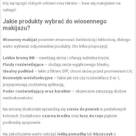
bój się łączyć różnych odcieni oraz tekstur – baw się makijażem na
całego!
Jakie produkty wybrać do wiosennego
makijażu?
Wiosenny makijaż
powinien emanować świeżością i lekkością, dlatego
warto wybierać odpowiednie produkty. Oto kilka propozycji:
Lekkie kremy BB
– nawilżają skórę i oferują subtelne krycie,
Fluidy rozświetlające
– dodają cerze wyjątkowego blasku,
Idealny podkład
– lekki z filtrem SPF, chroni skórę przed promieniami UV,
Kosmetyki wielofunkcyjne
– takie jak róż czy rozświetlacz 2-w-1,
przyspieszają codzienną aplikację,
Puder rozświetlający oraz korektor
– skutecznie zatuszują drobne
niedoskonałości.
Na wiosnę doskonale sprawdzą się
cienie do powiek
w pastelowych
kolorach. Dodatkowo
czarna kredka
oraz
tusz do rzęs
pięknie
podkreślą spojrzenie.
Na zakończenie warto nałożyć
lekką pomadkę
lub
błyszczyk
o