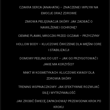
CZAKRA SERCA (ANAHATA) – ZNACZENIE I WPŁYW NA
EMOCJE ORAZ ZDROWIE
ZIMOWA PIELĘGNACJA SKÓRY: JAK ZADBAĆ O
NAWILŻENIE I OCHRONĘ?
CIEMNE PLAMKI, MROCZKI PRZED OCZAMI – PRZYCZYNY
HOLLOW BODY – KLUCZOWE ĆWICZENIE DLA MIĘŚNI CORE
I STABILIZACJI
DOMOWY PEELING DO UST – JAK GO PRZYGOTOWAĆ I
JAKIE MA KORZYŚCI?
NNKT W KOSMETYKACH: KLUCZOWE KWASY DLA
ZDROWIA SKÓRY
TRENING WSPINACZKOWY: JAK EFEKTYWNIE ROZWIJAĆ
SIŁĘ I WYTRZYMAŁOŚĆ
JAK ZROBIĆ ŚWIECĘ ZAPACHOWĄ? PRZEWODNIK KROK PO
KROKU