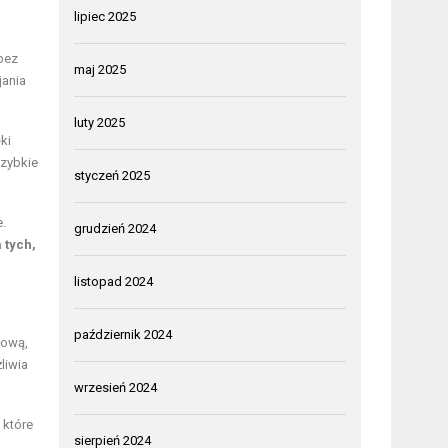
lipiec 2025
bez
maj 2025
jania
luty 2025
ki
szybkie
styczeń 2025
e.
grudzień 2024
 tych,
listopad 2024
październik 2024
dową,
liwia
wrzesień 2024
 które
sierpień 2024