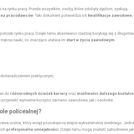
i na rynku pracy. Przede wszystkim, osoby, które zdobyły dyplom, zyskują
rzez pracodawców
. Taki dokument potwierdza ich
kwalifikacje zawodowe
,
trzeb rynku pracy. Dzięki temu absolwenci rzadziej borykają się z długotr
trakcie nauki, co znacząco ułatwia im
start w życiu zawodowym
.
z doświadczeniem praktycznym,
zwi do
różnorodnych ścieżek kariery
oraz
możliwości dalszego kształce
e przynieść wymierne korzyści zarówno zawodowe, jak i osobiste.
ole policealnej?
enia ucznia, który wciąż pozostaje na etapie wykształcenia średniego. Jedn
 ich
profesjonalne umiejętności
. Dzięki temu mogą znaleźć zatrudnienie ja