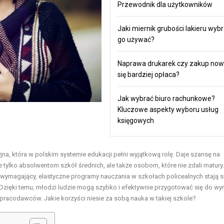
Przewodnik dla użytkowników
Jaki miernik grubości lakieru wybra
go używać?
Naprawa drukarek czy zakup nowe
się bardziej opłaca?
Jak wybrać biuro rachunkowe?
Kluczowe aspekty wyboru usług
księgowych
yjna, która w polskim systemie edukacji pełni wyjątkową rolę. Daje szansę na
 tylko absolwentom szkół średnich, ale także osobom, które nie zdali matury
ej wymagający, elastyczne programy nauczania w szkołach policealnych stają s
h. Dzięki temu, młodzi ludzie mogą szybko i efektywnie przygotować się do w
racodawców. Jakie korzyści niesie za sobą nauka w takiej szkole?