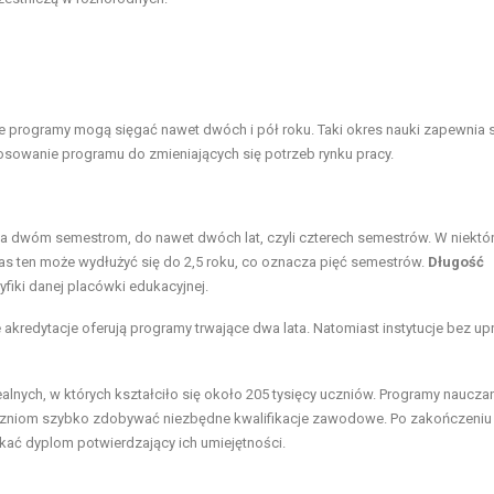
re programy mogą sięgać nawet dwóch i pół roku. Taki
okres
nauki zapewnia 
owanie programu do zmieniających się potrzeb rynku pracy.
a dwóm semestrom, do nawet dwóch lat, czyli czterech semestrów. W niektó
as ten może wydłużyć się do 2,5 roku, co oznacza pięć semestrów.
Długość
iki danej placówki edukacyjnej.
akredytacje oferują programy trwające dwa lata. Natomiast instytucje bez up
lnych, w których kształciło się około 205 tysięcy uczniów. Programy naucza
czniom szybko zdobywać niezbędne kwalifikacje zawodowe. Po zakończeniu
ać dyplom potwierdzający ich umiejętności.