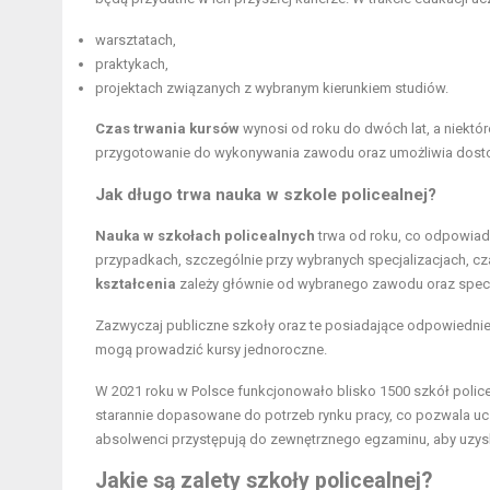
warsztatach,
praktykach,
projektach związanych z wybranym kierunkiem studiów.
Czas trwania kursów
wynosi od roku do dwóch lat, a niektó
przygotowanie do wykonywania zawodu oraz umożliwia dostos
Jak długo trwa nauka w szkole policealnej?
Nauka w szkołach policealnych
trwa od roku, co odpowiad
przypadkach, szczególnie przy wybranych specjalizacjach, cz
kształcenia
zależy głównie od wybranego zawodu oraz specyf
Zazwyczaj publiczne szkoły oraz te posiadające odpowiednie 
mogą prowadzić kursy jednoroczne.
W 2021 roku w Polsce funkcjonowało blisko 1500 szkół policea
starannie dopasowane do potrzeb rynku pracy, co pozwala u
absolwenci przystępują do zewnętrznego egzaminu, aby uzysk
Jakie są zalety szkoły policealnej?