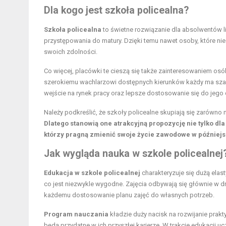
Dla kogo jest szkoła policealna?
Szkoła policealna
to świetne rozwiązanie dla absolwentów 
przystępowania do matury. Dzięki temu nawet osoby, które nie
swoich zdolności.
Co więcej, placówki te cieszą się także zainteresowaniem osó
szerokiemu wachlarzowi dostępnych kierunków każdy ma szan
wejście na rynek pracy oraz lepsze dostosowanie się do jego
Należy podkreślić, że szkoły policealne skupiają się zarówno
Dlatego stanowią one atrakcyjną propozycję nie tylko dl
którzy pragną zmienić swoje życie zawodowe w późniejs
Jak wygląda nauka w szkole policealnej
Edukacja w szkole policealnej
charakteryzuje się dużą ela
co jest niezwykle wygodne. Zajęcia odbywają się głównie w d
każdemu dostosowanie planu zajęć do własnych potrzeb.
Program nauczania
kładzie duży nacisk na rozwijanie prak
będą przydatne w ich przyszłej karierze. W trakcie edukacji u