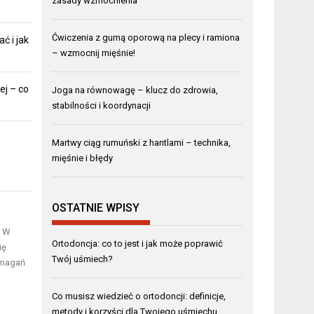
zasady wzmocnienia
Ćwiczenia z gumą oporową na plecy i ramiona
ć i jak
– wzmocnij mięśnie!
j – co
Joga na równowagę – klucz do zdrowia,
stabilności i koordynacji
Martwy ciąg rumuński z hantlami – technika,
mięśnie i błędy
OSTATNIE WPISY
. W
Ortodoncja: co to jest i jak może poprawić
ię
Twój uśmiech?
ymagań
Co musisz wiedzieć o ortodoncji: definicje,
metody i korzyści dla Twojego uśmiechu