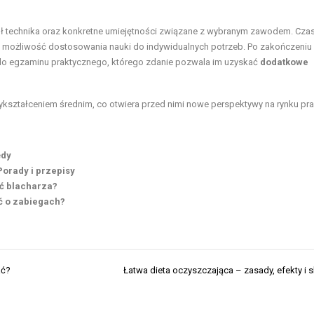
tuł technika oraz konkretne umiejętności związane z wybranym zawodem. Cza
aje możliwość dostosowania nauki do indywidualnych potrzeb. Po zakończeniu
do egzaminu praktycznego, którego zdanie pozwala im uzyskać
dodatkowe
kształceniem średnim, co otwiera przed nimi nowe perspektywy na rynku pra
ędy
Porady i przepisy
ać blacharza?
ć o zabiegach?
ać?
Łatwa dieta oczyszczająca – zasady, efekty i s