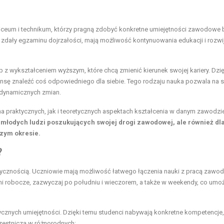
liceum i technikum, którzy pragną zdobyć konkretne umiejętności zawodowe 
 zdały egzaminu dojrzałości, mają możliwość kontynuowania edukacji i rozwi
b z wykształceniem wyższym, które chcą zmienić kierunek swojej kariery. Dzię
sę znaleźć coś odpowiedniego dla siebie. Tego rodzaju nauka pozwala na 
 dynamicznych zmian.
 na praktycznych, jak i teoretycznych aspektach kształcenia w danym zawodzi
a młodych ludzi poszukujących swojej drogi zawodowej, ale również dla
zym okresie.
?
stycznością. Uczniowie mają możliwość łatwego łączenia nauki z pracą zawo
ni robocze, zazwyczaj po południu i wieczorem, a także w weekendy, co umoż
tycznych umiejętności. Dzięki temu studenci nabywają konkretne kompetencje,
czestniczą w różnorodnych: