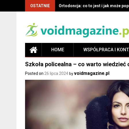
OSTATNIE
Ortodoncja: co to jest i jak może p
HOME
WSPÓŁPRACA I KON
Szkoła policealna – co warto wiedzieć o
voidmagazine.pl
Posted on
26 lipca 2024
by