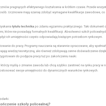
 uczniów pragnących efektywnego kształcenia w krótkim czasie. Przede wszys
na osób. Uczniowie mają szansę zdobyć wymagane kwalifikacje zawodowe, co
uzyskania
tytułu technika
po zdaniu egzaminu praktycznego. Taki dokument o
które nie posiadają formalnych kwalifikacji. Absolwenci szkół policealnyc
gdyż ich umiejętności często odpowiadają bieżącym potrzebom rynkowym.
towanie do pracy. Programy nauczania są starannie opracowane, aby spełniał
ajają wiedzę teoretyczną, ale również zdobywają cenne doświadczenie dzięk
ygotowani do podjęcia pracy tuż po zakończeniu nauki.
h, którzy myślą o zmianie zawodu lub chcą szybko zaistnieć na rynku pracy w 
dostosować swoje umiejętności do dynamicznych warunków rynkowych.
odarki.
kończenie szkoły policealnej?