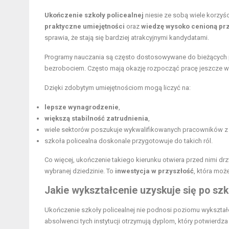
Ukończenie szkoły policealnej
niesie ze sobą wiele korzyśc
praktyczne umiejętności
oraz
wiedzę wysoko cenioną p
sprawia, że stają się bardziej atrakcyjnymi kandydatami.
Programy nauczania są często dostosowywane do bieżących po
bezrobociem. Często mają okazję rozpocząć pracę jeszcze w 
Dzięki zdobytym umiejętnościom mogą liczyć na:
lepsze wynagrodzenie
,
większą stabilność zatrudnienia
,
wiele sektorów poszukuje wykwalifikowanych pracowników 
szkoła policealna doskonale przygotowuje do takich ról.
Co więcej, ukończenie takiego kierunku otwiera przed nimi dr
wybranej dziedzinie. To
inwestycja w przyszłość
, która moż
Jakie wykształcenie uzyskuje się po szk
Ukończenie szkoły policealnej nie podnosi poziomu wykształc
absolwenci tych instytucji otrzymują dyplom, który potwierdza