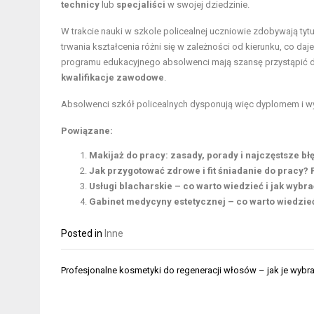
technicy
lub
specjaliści
w swojej dziedzinie.
W trakcie nauki w szkole policealnej uczniowie zdobywają ty
trwania kształcenia różni się w zależności od kierunku, co d
programu edukacyjnego absolwenci mają szansę przystąpić 
kwalifikacje zawodowe
.
Absolwenci szkół policealnych dysponują więc dyplomem i wy
Powiązane:
Makijaż do pracy: zasady, porady i najczęstsze bł
Jak przygotować zdrowe i fit śniadanie do pracy? 
Usługi blacharskie – co warto wiedzieć i jak wybr
Gabinet medycyny estetycznej – co warto wiedzie
Posted in
Inne
Nawigacja
Profesjonalne kosmetyki do regeneracji włosów – jak je wybr
wpisu