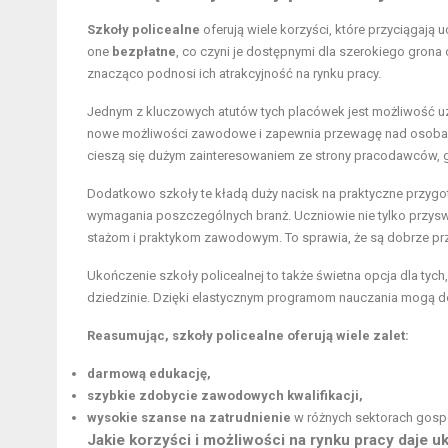
Szkoły policealne
oferują wiele korzyści, które przyciągają
one
bezpłatne
, co czyni je dostępnymi dla szerokiego gro
znacząco podnosi ich atrakcyjność na rynku pracy.
Jednym z kluczowych atutów tych placówek jest możliwość 
nowe możliwości zawodowe i zapewnia przewagę nad osobami, 
cieszą się dużym zainteresowaniem ze strony pracodawców, 
Dodatkowo szkoły te kładą duży nacisk na praktyczne przygo
wymagania poszczególnych branż. Uczniowie nie tylko przysw
stażom i praktykom zawodowym. To sprawia, że są dobrze prz
Ukończenie szkoły policealnej to także świetna opcja dla tyc
dziedzinie. Dzięki elastycznym programom nauczania mogą 
Reasumując, szkoły policealne oferują wiele zalet:
darmową edukację,
szybkie zdobycie zawodowych kwalifikacji,
wysokie szanse na zatrudnienie
w różnych sektorach gosp
Jakie korzyści i możliwości na rynku pracy daje u