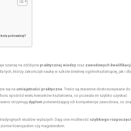
zkoły policealnej?
daje szansę na zdobycie
praktycznej wiedzy
oraz
zawodowych kwalifikacj
tych, którzy zakończyli naukę w szkole średniej ogólnokształcącej, jak i dla
zie się na
umiejętności praktyczne
. Treści są starannie dostosowywane do
yboru spośród wielu kierunków kształcenia, co pozwala im szybko uzyskać
olwenci otrzymują
dyplom
potwierdzający ich kompetencje zawodowe, co zn
a tradycyjnych studiów wyższych. Dają one możliwość
szybkiego rozpoczęc
ziomie licencjackim czy magisterskim.