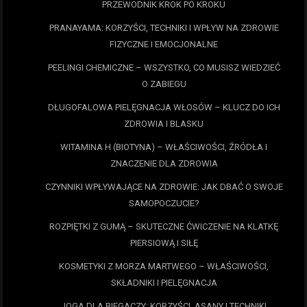
PRZEWODNIK KROK PO KROKU
PRANAYAMA: KORZYŚCI, TECHNIKI I WPŁYW NA ZDROWIE
FIZYCZNE I EMOCJONALNE
PEELINGI CHEMICZNE – WSZYSTKO, CO MUSISZ WIEDZIEĆ
O ZABIEGU
DŁUGOFALOWA PIELĘGNACJA WŁOSÓW – KLUCZ DO ICH
ZDROWIA I BLASKU
WITAMINA H (BIOTYNA) – WŁAŚCIWOŚCI, ŹRÓDŁA I
ZNACZENIE DLA ZDROWIA
CZYNNIKI WPŁYWAJĄCE NA ZDROWIE: JAK DBAĆ O SWOJE
SAMOPOCZUCIE?
ROZPIĘTKI Z GUMĄ – SKUTECZNE ĆWICZENIE NA KLATKĘ
PIERSIOWĄ I SIŁĘ
KOSMETYKI Z MORZA MARTWEGO – WŁAŚCIWOŚCI,
SKŁADNIKI I PIELĘGNACJA
JOGA DLA BIEGACZY: KORZYŚCI, ASANY I TECHNIKI