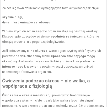
Zaleca się również unikanie wymagających form aktywności, takich jak:
szybkie biegi
,
dynamika treningów aerobowych
.
W pierwszych dniach miesiączki organizm staje się bardziej wrażliwy.
Dlatego lepiej zdecydować się na
łagodniejsze ćwiczenia
, które nie
obciążą brzucha i nie pogorszą dolegliwości.
Jeśli odczuwamy
silne skurcze
, warto ograniczyć wysiłek fizyczny lub
postawić na delikatne formy ruchu.
Spacerowanie
czy
joga
mogą
okazać się doskonałym wyborem. Kobiety doświadczające
bardzo
intensywnego krwawienia
powinny raczej odpoczywać i unikać
nadmiernego forsowania organizmu.
Ćwiczenia podczas okresu – nie walka, a
współpraca z fizjologią
Ćwiczenia w czasie menstruacji
powinny być traktowane jak
współpraca z własnym ciałem, a nie jako walka z jego naturalnymi
procesami. W tym okresie organizm przechodzi przez różnorodne zmiany