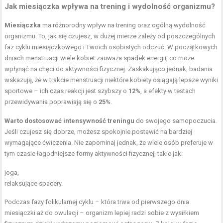
Jak miesiączka wpływa na trening i
wydolność organizmu
?
Miesiączka
ma różnorodny wpływ na trening oraz ogólną wydolność
organizmu. To, jak się czujesz, w dużej mierze zależy od poszczególnych
faz cyklu miesiączkowego i Twoich osobistych odczuć. W początkowych
dniach menstruacji wiele kobiet zauważa spadek energii, co może
wpłynąć na chęci do aktywności fizycznej. Zaskakująco jednak, badania
wskazują, że w trakcie menstruacji niektóre kobiety osiągają lepsze wyniki
sportowe – ich czas reakcji jest szybszy o
12%
, a efekty w testach
przewidywania poprawiają się o
25%
.
Warto dostosować intensywność treningu
do swojego samopoczucia.
Jeśli czujesz się dobrze, możesz spokojnie postawić na bardziej
wymagające ćwiczenia. Nie zapominaj jednak, że wiele osób preferuje w
tym czasie łagodniejsze formy aktywności fizycznej, takie jak:
joga,
relaksujące spacery.
Podczas fazy folikularnej cyklu – która trwa od pierwszego dnia
miesiączki aż do owulacji – organizm lepiej radzi sobie z wysiłkiem