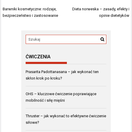
Nawigacja
Barwniki kosmetyczne: rodzaje,
Dieta norweska – zasady, efekty i
wpisu
bezpieczeństwo i zastosowanie
opinie dietetyków
ĆWICZENIA
Prasarita Padottanasana – jak wykonać ten
skłon krok po kroku?
OHS – kluczowe ćwiczenie poprawiające
mobilność i siłę mięśni
Thruster – jak wykonać to efektywne ćwiczenie
siłowe?