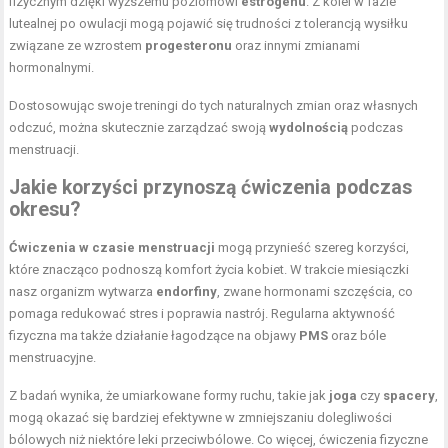
fizycznym dzięki wyższemu poziomowi
estrogenu
. Z kolei w fazie
lutealnej po owulacji mogą pojawić się trudności z tolerancją wysiłku
związane ze wzrostem
progesteronu
oraz innymi zmianami
hormonalnymi.
Dostosowując swoje treningi do tych naturalnych zmian oraz własnych
odczuć, można skutecznie zarządzać swoją
wydolnością
podczas
menstruacji.
Jakie korzyści przynoszą ćwiczenia podczas
okresu?
Ćwiczenia w czasie menstruacji
mogą przynieść szereg korzyści,
które znacząco podnoszą komfort życia kobiet. W trakcie miesiączki
nasz organizm wytwarza
endorfiny
, zwane hormonami szczęścia, co
pomaga redukować stres i poprawia nastrój. Regularna aktywność
fizyczna ma także działanie łagodzące na objawy
PMS
oraz bóle
menstruacyjne.
Z badań wynika, że umiarkowane formy ruchu, takie jak
joga
czy
spacery
,
mogą okazać się bardziej efektywne w zmniejszaniu dolegliwości
bólowych niż niektóre leki przeciwbólowe. Co więcej, ćwiczenia fizyczne