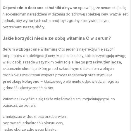
Odpowiednio dobrane składniki aktywne
sprawiają, że serum staje się
nieocenionym narzędziem w dążeniu do zdrowej i pięknej cery. Ważne jest
jednak, aby wybór tych substancji był zgodny z indywidualnymi
potrzebami naszej skóry.
Jakie korzyści niesie ze sobą witamina C w serum?
Serum wzbogacone witaminą C
to jeden z najefektywniejszych
preparatów do pielęgnacji cery. Ma liczne zalety, które przyciągają uwagę
wielu osób. Przede wszystkim pełni rolę
silnego przeciwutleniacza
,
skutecznie chroniąc skórę przed szkodliwym działaniem wolnych
rodników. Dzięki temu wspiera proces regeneracji oraz stymuluje
produkcję kolagenu
– kluczowego elementu odpowiedzialnego za
jędrność i elastyczność skóry.
Witamina C wyróżnia się także właściwościami rozjaśniającymi, co
oznacza, że potrafi:
zmniejszać widoczność przebarwień,
poprawiać jednolitość kolorytu cery,
nadać skórze zdrowego blasku.