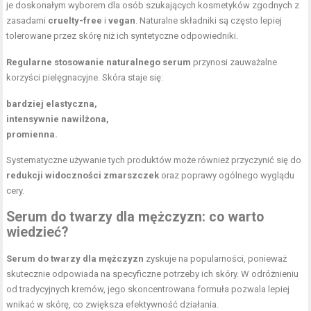
je doskonałym wyborem dla osób szukających kosmetyków zgodnych z
zasadami
cruelty-free
i
vegan
. Naturalne składniki są często lepiej
tolerowane przez skórę niż ich syntetyczne odpowiedniki.
Regularne stosowanie naturalnego serum
przynosi zauważalne
korzyści pielęgnacyjne. Skóra staje się:
bardziej elastyczna,
intensywnie nawilżona,
promienna.
Systematyczne używanie tych produktów może również przyczynić się do
redukcji widoczności zmarszczek
oraz poprawy ogólnego wyglądu
cery.
Serum do twarzy dla mężczyzn
: co warto
wiedzieć?
Serum do twarzy dla mężczyzn
zyskuje na popularności, ponieważ
skutecznie odpowiada na specyficzne potrzeby ich skóry. W odróżnieniu
od tradycyjnych kremów, jego skoncentrowana formuła pozwala lepiej
wnikać w skórę, co zwiększa efektywność działania.