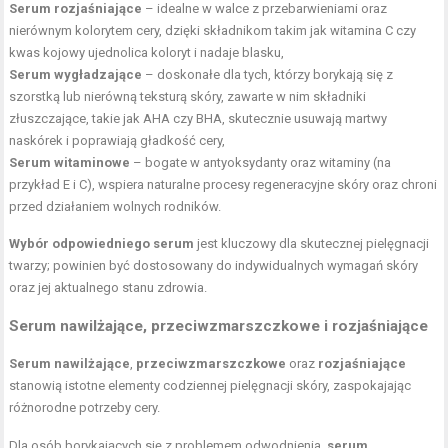
Serum rozjaśniające
– idealne w walce z przebarwieniami oraz
nierównym kolorytem cery, dzięki składnikom takim jak witamina C czy
kwas kojowy ujednolica koloryt i nadaje blasku,
Serum wygładzające
– doskonałe dla tych, którzy borykają się z
szorstką lub nierówną teksturą skóry, zawarte w nim składniki
złuszczające, takie jak AHA czy BHA, skutecznie usuwają martwy
naskórek i poprawiają gładkość cery,
Serum witaminowe
– bogate w antyoksydanty oraz witaminy (na
przykład E i C), wspiera naturalne procesy regeneracyjne skóry oraz chroni
przed działaniem wolnych rodników.
Wybór odpowiedniego serum
jest kluczowy dla skutecznej pielęgnacji
twarzy; powinien być dostosowany do indywidualnych wymagań skóry
oraz jej aktualnego stanu zdrowia.
Serum nawilżające, przeciwzmarszczkowe i rozjaśniające
Serum nawilżające
,
przeciwzmarszczkowe
oraz
rozjaśniające
stanowią istotne elementy codziennej pielęgnacji skóry, zaspokajając
różnorodne potrzeby cery.
Dla osób borykających się z problemem odwodnienia,
serum