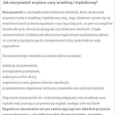
Jak niacynamid wspiera cerę wrażliwą i trądzikową?
Niacynamid
to niezwykle wszechstronny składnik, który doskonale
wspiera osoby z wrażliwą i trądzikową cerą. Jego działanie opiera się na
właściwościach przeciwzapalnych oraz łagodzących, co jest szczególnie
istotne dla tych, którzy borykają się z problemami skórnymi. Dzięki
niacynamidowi możliwe jest skuteczne regulowanie wydzielania sebum,
co z kolei przyczynia się do zmniejszenia liczby zaskórników oraz
wyprysków.
Stosowanie tego składnika pozwala także zauważyć:
redukcję zaczerwienień,
zmniejszenie podrażnień,
większy komfort skóry.
wsparcie procesu gojenia stanów zapalnych,
przyspieszenie regeneracji skóry po pojawieniu się niedoskonałości.
Włączenie niacynamidu do codziennej pielęgnacji cery wrażliwej oraz
trądzikowej znacząco poprawia jej wygląd, nadając zdrowy blask.
Regularne stosowanie serum zawierającego ten składnik przynosi
szereg korzyści – nie tylko łagodzi objawy trądziku, ale także