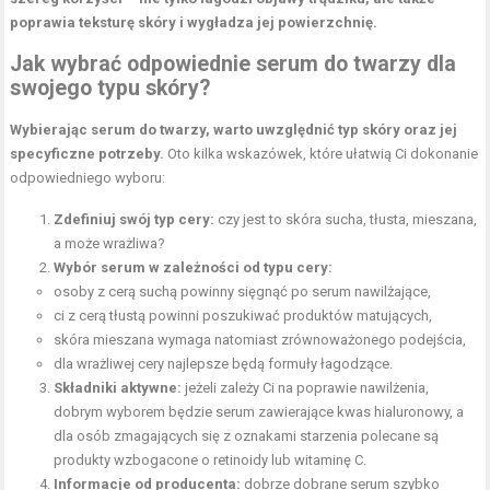
poprawia teksturę skóry i wygładza jej powierzchnię.
Jak wybrać odpowiednie serum do twarzy dla
swojego typu skóry?
Wybierając serum do twarzy, warto uwzględnić
typ skóry
oraz jej
specyficzne potrzeby.
Oto kilka wskazówek, które ułatwią Ci dokonanie
odpowiedniego wyboru:
Zdefiniuj swój typ cery:
czy jest to skóra sucha, tłusta, mieszana,
a może wrażliwa?
Wybór serum w zależności od typu cery:
osoby z cerą suchą powinny sięgnąć po serum nawilżające,
ci z cerą tłustą powinni poszukiwać produktów matujących,
skóra mieszana wymaga natomiast zrównoważonego podejścia,
dla wrażliwej cery najlepsze będą formuły łagodzące.
Składniki aktywne:
jeżeli zależy Ci na poprawie nawilżenia,
dobrym wyborem będzie serum zawierające kwas hialuronowy, a
dla osób zmagających się z oznakami starzenia polecane są
produkty wzbogacone o retinoidy lub witaminę C.
Informacje od producenta:
dobrze dobrane serum szybko