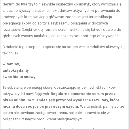
Serum do twarzy
to niezwykle skuteczny kosmetyk, który wyróżnia się
znacznie wyższym stężeniem składników aktywnych w porównaniu do
tradycyjnych kremów. Jego głównym zadaniem jest intensyfikacja
pielęgnacji skóry, co sprzyja szybszemu osiąganiu widocznych
rezultatów. Dzięki lekkiej formule serum wchłania się łatwo i dociera do
głębszych warstw naskórka, co znacząco podnosi jego efektywność.
Działanie tego preparatu opiera się na bogactwie składników aktywnych,
takich jak:
witaminy
,
antyoksydanty
,
kwas hialuronowy
.
Te substancje penetrują skórę, dostarczając jej cennych składników
odżywczych i nawilżających.
Regularne stosowanie serum przez
okres minimum 2-3 miesięcy przynosi wymierne rezultaty, które
można dostrzec już po pierwszym użyciu.
Warto jednak pamiętać, że
serum nie powinno zastępować kremu; najlepiej sprawdza się w
połączeniu z innymi produktami pielęgnacyjnymi.