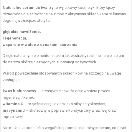
Naturalne serum do twarzy
to wyjątkowy kosmetyk, który łączy
różnorodne oleje tłoczone na zimno z aktywnymi składnikami roślinnymi.
Jego najważniejsze atuty to:
głębokie nawilżenie,
regeneracja,
wsparcie w walce z oznakami starzenia.
Dzięki naturalnym elementom, takim jak
ekstrakty roślinne
i oleje, serum
dostarcza skórze niezbędnych substancji odżywczych.
Wśród powszechnie stosowanych składników na szczególną uwagę
zasługuje:
kwas hialuronowy
– intensywnie nawilża oraz wspiera proces
regeneracji tkanek,
witamina C
– rozjaśnia cerę i działa jako silny antyoksydant,
niacynamid
– skuteczny w poprawie kondycji cery wrażliwej oraz
trądzikowej.
Nie można zapomnieć o wegańskiej formule naturalnych serum, co czyni