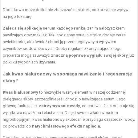
Dodatkowo może delikatnie złuszczać naskórek, co korzystnie wpływa
na jego teksturę.
Zaleca się aplikację serum każdego ranka
, zanim nałożysz krem
nawilżający oraz makijaż. Taki codzienny rytuał nie tylko dodaje cerze
świetlistości, ale również chroni ją przed negatywnym wpływem
czynników środowiskowych. Osoby regularnie korzystające z tego
preparatu mogą zauważyć
znaczną poprawę wyglądu swojej skóry
już
po kilku tygodniach używania.
Jak kwas hialuronowy wspomaga nawilżenie i regenerację
skóry?
Kwas hialuronowy
to niezwykle ważny element w naszej codziennej
pielęgnacji skóry, szczególnie jeśli chodzi o nawilżające serum. Jego
główną funkcją jest
zatrzymywanie wody
, co sprawia, że skóra staje się
wyjątkowo nawilżona i elastyczna. Dzięki swoim właściwościom
higroskopijnym, kwas hialuronowy skutecznie przyciąga cząsteczki wody,
co prowadzi do
natychmiastowego efektu napięcia
.
Dodatkowo, ten składnik wspiera proces regeneracji skóry. Jest on