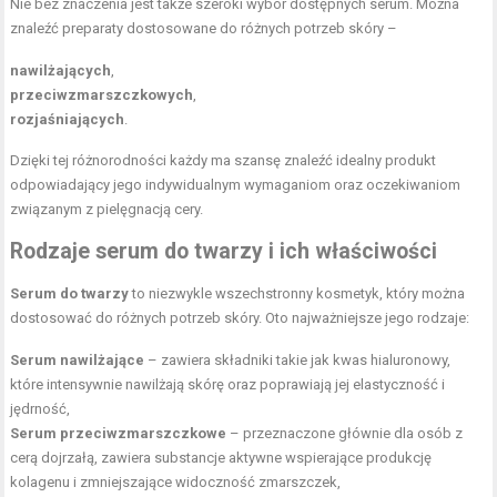
Nie bez znaczenia jest także szeroki wybór dostępnych serum. Można
znaleźć preparaty dostosowane do różnych potrzeb skóry –
nawilżających
,
przeciwzmarszczkowych
,
rozjaśniających
.
Dzięki tej różnorodności każdy ma szansę znaleźć idealny produkt
odpowiadający jego indywidualnym wymaganiom oraz oczekiwaniom
związanym z pielęgnacją cery.
Rodzaje serum do twarzy i ich właściwości
Serum do twarzy
to niezwykle wszechstronny kosmetyk, który można
dostosować do różnych potrzeb skóry. Oto najważniejsze jego rodzaje:
Serum nawilżające
– zawiera składniki takie jak kwas hialuronowy,
które intensywnie nawilżają skórę oraz poprawiają jej elastyczność i
jędrność,
Serum przeciwzmarszczkowe
– przeznaczone głównie dla osób z
cerą dojrzałą, zawiera substancje aktywne wspierające produkcję
kolagenu i zmniejszające widoczność zmarszczek,