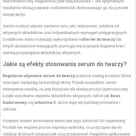
nawodnienie cery. Regularność jest tutaj kluczowa – dla optymalnych
rezultatów stosuj preparat codziennie lub dostosowując go do potrzeb
swojej skóry.
Serum możesz używać zarówno rano, jak i wieczorem, zależnie od
aktywnych składników oraz indywidualnych wymagań pielęgnacyjnych.
Dodatkowo warto rozważyć wykorzystanie
rollerów do twarzy
lub
innych akcesoriów masujących; pomogą one poprawić krążenie krwi i
ułatwią przyswajanie składników aktywnych.
Jakie są efekty stosowania serum do twarzy?
Regularne używanie serum do twarzy
przynosi szereg korzyści, które
znacząco wpływają na kondycję skóry. Przede wszystkim, serum
intensywnie nawilża, co jest kluczowe dla elastyczności i jędrności cery.
Dzięki wysokiemu stężeniu składników aktywnych, takich jak
kwas
hialuronowy
czy
witamina C
, skóra staje się bardziej promienna i
zdrowa.
Kolejnym atutem stosowania serum jest jego zdolność do regeneracji.
Produkt ten wspiera proces naprawy naskórka, co przyczynia się do
redukcji drobnych zmarszczek oraz przebarwień. Regularne aplikowanie