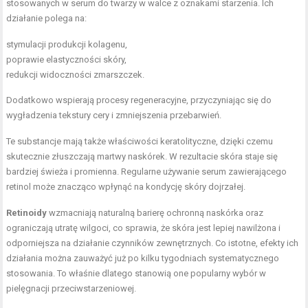
stosowanych w serum do twarzy w walce z oznakami starzenia. Ich
działanie polega na:
stymulacji produkcji kolagenu,
poprawie elastyczności skóry,
redukcji widoczności zmarszczek.
Dodatkowo wspierają procesy regeneracyjne, przyczyniając się do
wygładzenia tekstury cery i zmniejszenia przebarwień.
Te substancje mają także
właściwości keratolityczne
, dzięki czemu
skutecznie złuszczają martwy naskórek. W rezultacie skóra staje się
bardziej świeża i promienna. Regularne używanie serum zawierającego
retinol może znacząco wpłynąć na kondycję skóry dojrzałej.
Retinoidy
wzmacniają naturalną barierę ochronną naskórka oraz
ograniczają utratę wilgoci, co sprawia, że skóra jest lepiej nawilżona i
odporniejsza na działanie czynników zewnętrznych. Co istotne, efekty ich
działania można zauważyć już po kilku tygodniach systematycznego
stosowania. To właśnie dlatego stanowią one popularny wybór w
pielęgnacji przeciwstarzeniowej.