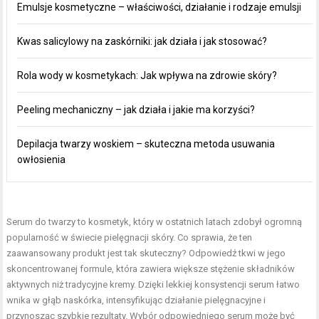
Emulsje kosmetyczne – właściwości, działanie i rodzaje emulsji
Kwas salicylowy na zaskórniki: jak działa i jak stosować?
Rola wody w kosmetykach: Jak wpływa na zdrowie skóry?
Peeling mechaniczny – jak działa i jakie ma korzyści?
Depilacja twarzy woskiem – skuteczna metoda usuwania
owłosienia
Serum do twarzy to kosmetyk, który w ostatnich latach zdobył ogromną
popularność w świecie
pielęgnacji skóry
. Co sprawia, że ten
zaawansowany produkt jest tak skuteczny? Odpowiedź tkwi w jego
skoncentrowanej formule, która zawiera większe stężenie składników
aktywnych niż tradycyjne kremy. Dzięki lekkiej konsystencji serum łatwo
wnika w głąb naskórka, intensyfikując działanie pielęgnacyjne i
przynosząc szybkie rezultaty. Wybór odpowiedniego serum może być