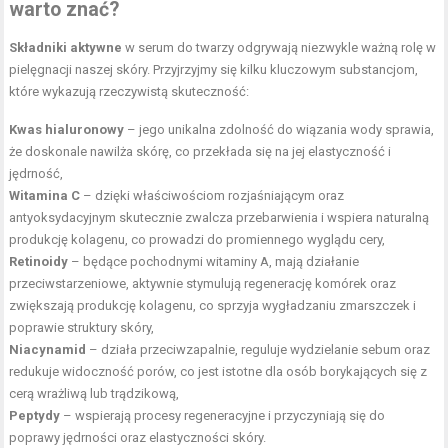
warto znać?
Składniki aktywne
w serum do twarzy odgrywają niezwykle ważną rolę w
pielęgnacji naszej skóry. Przyjrzyjmy się kilku kluczowym substancjom,
które wykazują rzeczywistą skuteczność:
Kwas hialuronowy
– jego unikalna zdolność do wiązania wody sprawia,
że doskonale nawilża skórę, co przekłada się na jej elastyczność i
jędrność,
Witamina C
– dzięki właściwościom rozjaśniającym oraz
antyoksydacyjnym skutecznie zwalcza przebarwienia i wspiera naturalną
produkcję kolagenu, co prowadzi do promiennego wyglądu cery,
Retinoidy
– będące pochodnymi witaminy A, mają działanie
przeciwstarzeniowe, aktywnie stymulują regenerację komórek oraz
zwiększają produkcję kolagenu, co sprzyja wygładzaniu zmarszczek i
poprawie struktury skóry,
Niacynamid
– działa przeciwzapalnie, reguluje wydzielanie sebum oraz
redukuje widoczność porów, co jest istotne dla osób borykających się z
cerą wrażliwą lub trądzikową,
Peptydy
– wspierają procesy regeneracyjne i przyczyniają się do
poprawy jędrności oraz elastyczności skóry.