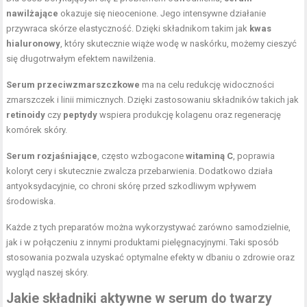
nawilżające
okazuje się nieocenione. Jego intensywne działanie
przywraca skórze elastyczność. Dzięki składnikom takim jak
kwas
hialuronowy
, który skutecznie wiąże wodę w naskórku, możemy cieszyć
się długotrwałym efektem nawilżenia.
Serum przeciwzmarszczkowe
ma na celu redukcję widoczności
zmarszczek i linii mimicznych. Dzięki zastosowaniu składników takich jak
retinoidy
czy
peptydy
wspiera produkcję kolagenu oraz regenerację
komórek skóry.
Serum rozjaśniające
, często wzbogacone
witaminą C
, poprawia
koloryt cery i skutecznie zwalcza przebarwienia. Dodatkowo działa
antyoksydacyjnie, co chroni skórę przed szkodliwym wpływem
środowiska.
Każde z tych preparatów można wykorzystywać zarówno samodzielnie,
jak i w połączeniu z innymi produktami pielęgnacyjnymi. Taki sposób
stosowania pozwala uzyskać optymalne efekty w dbaniu o zdrowie oraz
wygląd naszej skóry.
Jakie składniki aktywne w serum do twarzy