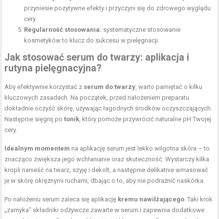
przyniesie pozytywne efekty i przyczyni się do zdrowego wyglądu
cery.
Regularność stosowania:
systematyczne stosowanie
kosmetyków to klucz do sukcesu w pielęgnacji.
Jak stosować serum do twarzy: aplikacja i
rutyna pielęgnacyjna?
Aby efektywnie korzystać z
serum do twarzy
, warto pamiętać o kilku
kluczowych zasadach. Na początek, przed nałożeniem preparatu
dokładnie oczyść skórę, używając łagodnych środków oczyszczających.
Następnie sięgnij po
tonik
, który pomoże przywrócić naturalne pH Twojej
cery.
Idealnym momentem
na aplikację serum jest lekko wilgotna skóra – to
znacząco zwiększa jego wchłanianie oraz skuteczność. Wystarczy kilka
kropli nanieść na twarz, szyję i dekolt, a następnie delikatnie wmasować
je w skórę okrężnymi ruchami, dbając o to, aby nie podrażnić naskórka.
Po nałożeniu serum zaleca się aplikację
kremu nawilżającego
. Taki krok
„zamyka” składniki odżywcze zawarte w serum i zapewnia dodatkowe