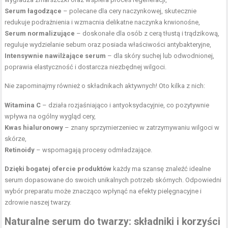
Serum łagodzące
– polecane dla cery naczynkowej, skutecznie
redukuje podrażnienia i wzmacnia delikatne naczynka krwionośne,
Serum normalizujące
– doskonałe dla osób z cerą tłustą i trądzikową,
reguluje wydzielanie sebum oraz posiada właściwości antybakteryjne,
Intensywnie nawilżające serum
– dla skóry suchej lub odwodnionej,
poprawia elastyczność i dostarcza niezbędnej wilgoci.
Nie zapominajmy również o składnikach aktywnych! Oto kilka z nich:
Witamina C
– działa rozjaśniająco i antyoksydacyjnie, co pozytywnie
wpływa na ogólny wygląd cery,
Kwas hialuronowy
– znany sprzymierzeniec w zatrzymywaniu wilgoci w
skórze,
Retinoidy
– wspomagają procesy odmładzające.
Dzięki bogatej ofercie produktów
każdy ma szansę znaleźć idealne
serum dopasowane do swoich unikalnych potrzeb skórnych. Odpowiedni
wybór preparatu może znacząco wpłynąć na efekty pielęgnacyjne i
zdrowie naszej twarzy.
Naturalne serum do twarzy: składniki i korzyści