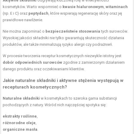
Aktywne składniki
odgrywają kluczową rolę w efektywności
kosmetyków. Warto wspomnieć o
kwasie hialuronowym
,
witaminach
(np. E i C) oraz
peptydach
, które wspierają regenerację skóry oraz jej
prawidłowe nawilżenie.
Nie można zapominać o
bezpieczeństwie stosowania
tych surowców.
Wysokiej jakości składniki nie tylko gwarantują skuteczność działania
produktów, ale także minimalizują ryzyko alergii czy podrażnień.
W procesie tworzenia receptur kosmetycznych niezwykle istotny jest
dobór odpowiednich surowców
zgodnie z zamierzonym działaniem
danego produktu oraz oczekiwaniami klientów.
Jakie naturalne składniki i aktywne stężenia występują w
recepturach kosmetycznych?
Naturalne składniki
w kosmetykach to szeroka gama substancji
pochodzących z natury. Wśród nich najczęściej spotyka się:
ekstrakty roślinne
,
różnorodne oleje
,
organiczne masła
.