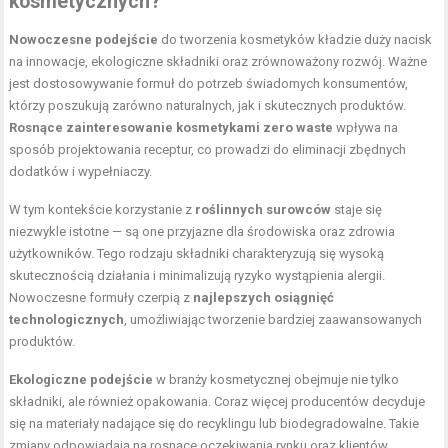
kosmetycznych?
Nowoczesne podejście
do tworzenia kosmetyków kładzie duży nacisk
na innowacje, ekologiczne składniki oraz zrównoważony rozwój. Ważne
jest dostosowywanie formuł do potrzeb świadomych konsumentów,
którzy poszukują zarówno naturalnych, jak i skutecznych produktów.
Rosnące zainteresowanie
kosmetykami zero waste
wpływa na
sposób projektowania receptur, co prowadzi do eliminacji zbędnych
dodatków i wypełniaczy.
W tym kontekście korzystanie z
roślinnych surowców
staje się
niezwykle istotne — są one przyjazne dla środowiska oraz zdrowia
użytkowników. Tego rodzaju składniki charakteryzują się wysoką
skutecznością działania i minimalizują ryzyko wystąpienia alergii.
Nowoczesne formuły czerpią z
najlepszych osiągnięć
technologicznych
, umożliwiając tworzenie bardziej zaawansowanych
produktów.
Ekologiczne podejście
w branży kosmetycznej obejmuje nie tylko
składniki, ale również opakowania. Coraz więcej producentów decyduje
się na materiały nadające się do recyklingu lub biodegradowalne. Takie
zmiany odpowiadają na rosnące oczekiwania rynku oraz klientów