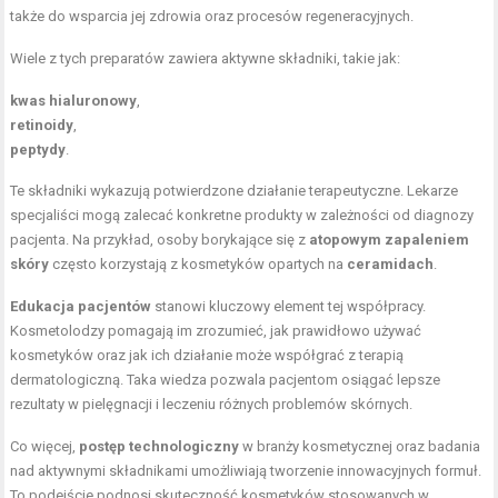
także do wsparcia jej zdrowia oraz procesów regeneracyjnych.
Wiele z tych preparatów zawiera aktywne składniki, takie jak:
kwas hialuronowy
,
retinoidy
,
peptydy
.
Te składniki wykazują potwierdzone działanie terapeutyczne. Lekarze
specjaliści mogą zalecać konkretne produkty w zależności od diagnozy
pacjenta. Na przykład, osoby borykające się z
atopowym zapaleniem
skóry
często korzystają z kosmetyków opartych na
ceramidach
.
Edukacja pacjentów
stanowi kluczowy element tej współpracy.
Kosmetolodzy pomagają im zrozumieć, jak prawidłowo używać
kosmetyków oraz jak ich działanie może współgrać z terapią
dermatologiczną. Taka wiedza pozwala pacjentom osiągać lepsze
rezultaty w pielęgnacji i leczeniu różnych problemów skórnych.
Co więcej,
postęp technologiczny
w branży kosmetycznej oraz badania
nad aktywnymi składnikami umożliwiają tworzenie innowacyjnych formuł.
To podejście podnosi skuteczność kosmetyków stosowanych w