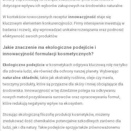
dotyczące wpływu ich wyborów zakupowych na środowisko naturalne.
W kontekście nowoczesnych receptur
innowacyjność
staje się
kluczowym elementem konkurencyjności. Firmy intensywnie inwestują w
badania i rozwój, aby wprowadzać unikalne rozwiązania oraz podnosić
efektywność swoich produktów.
Jakie znaczenie ma ekologiczne podejście i
innowacyjność formulacji kosmetycznych?
Ekologiczne podejście
w kosmetykach odgrywa kluczową rolę nie tylko
dla zdrowia ludzi, ale również dla ochrony naszej planety. Wybierając
naturalne składniki
, takie jak ekstrakty roślinne, oleje czy masła,
tworzymy produkty, które są przyjazne dla skóry i mniej obciążające dla
środowiska. Innowacyjność w tej dziedzinie polega na odkrywaniu
nowych metod pozyskiwania surowców oraz opracowywaniu formuł,
które redukują negatywny wpływ na ekosystem.
Stosując ekologiczną filozofię produkcji kosmetyków, możemy
zredukować ilość chemikaliów potencjalnie szkodliwych zarówno dla
ludzi, jak i dla natury. Takie podejście sprzyja także zrównoważonemu