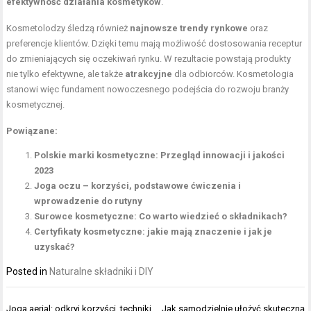
efektywność działania kosmetyków
.
Kosmetolodzy śledzą również
najnowsze trendy rynkowe
oraz
preferencje klientów. Dzięki temu mają możliwość dostosowania receptur
do zmieniających się oczekiwań rynku. W rezultacie powstają produkty
nie tylko efektywne, ale także
atrakcyjne
dla odbiorców. Kosmetologia
stanowi więc fundament nowoczesnego podejścia do rozwoju branży
kosmetycznej.
Powiązane:
Polskie marki kosmetyczne: Przegląd innowacji i jakości
2023
Joga oczu – korzyści, podstawowe ćwiczenia i
wprowadzenie do rutyny
Surowce kosmetyczne: Co warto wiedzieć o składnikach?
Certyfikaty kosmetyczne: jakie mają znaczenie i jak je
uzyskać?
Posted in
Naturalne składniki i DIY
Nawigacja
Joga aerial: odkryj korzyści, techniki
Jak samodzielnie ułożyć skuteczną