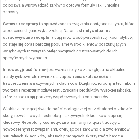
co pozwala wprowadzać zarówno gotowe formuły, jak i unikalne
pomysły.
Gotowe receptury
to sprawdzone rozwiązania dostępne na rynku, które
producenci chętnie wykorzystują. Natomiast
indywidualnie
opracowywane receptury
dają możliwość personalizacji kosmetyków,
co staje się coraz bardziej popularne wśród klientów poszukujących
wyjątkowych rozwiązań pielęgnacyjnych dostosowanych do ich
specyficznych wymagań.
Innowacyjność formuł
jest ważna nie tylko ze względu na aktualne
trendy rynkowe, ale również dla zapewnienia
skuteczności
i
bezpieczeństwa
używanych składników. Dzięki różnorodnym technikom
tworzenia receptur możliwe jest uzyskanie produktów wysokiej jakości,
które zaspokajają potrzeby współczesnych konsumentów.
W obliczu rosnącej świadomości ekologicznej oraz dbałości o zdrowie
skóry, rozwój nowych technologii i aktywnych składników staje się
kluczowy.
Receptury kosmetyczne
harmonijnie łączą tradycję z
nowoczesnymi rozwiązaniami, oferując coś zarówno dla zwolenników
naturalnych składników, jak i tych pragnących skorzystać z bardziej