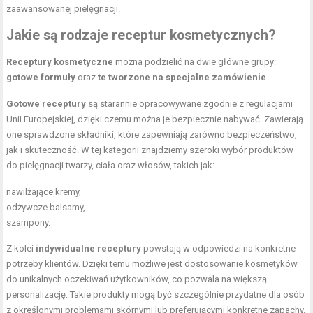
zaawansowanej pielęgnacji.
Jakie są rodzaje receptur kosmetycznych?
Receptury kosmetyczne
można podzielić na dwie główne grupy:
gotowe formuły
oraz
te tworzone na specjalne zamówienie
.
Gotowe receptury
są starannie opracowywane zgodnie z regulacjami
Unii Europejskiej, dzięki czemu można je bezpiecznie nabywać. Zawierają
one sprawdzone składniki, które zapewniają zarówno bezpieczeństwo,
jak i skuteczność. W tej kategorii znajdziemy szeroki wybór produktów
do pielęgnacji twarzy, ciała oraz włosów, takich jak:
nawilżające kremy,
odżywcze balsamy,
szampony.
Z kolei
indywidualne receptury
powstają w odpowiedzi na konkretne
potrzeby klientów. Dzięki temu możliwe jest dostosowanie kosmetyków
do unikalnych oczekiwań użytkowników, co pozwala na większą
personalizację. Takie produkty mogą być szczególnie przydatne dla osób
z określonymi problemami skórnymi lub preferującymi konkretne zapachy.