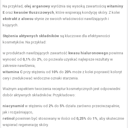
Na przykład,
olej arganowy
wyróżnia się wysoką zawartością
witaminy
E
oraz
kwasów tłuszczowych
, które wspierają kondycję skóry. Z kolei
ekstrakt z aloesu
słynie ze swoich właściwości nawilżających i
kojących.
Stężenia aktywnych składników
są kluczowe dla efektywności
kosmetyków. Na przykład:
w produktach nawilżających zawartość
kwasu hialuronowego
powinna
wynosić od
0,1%
do
2%
, co pozwala uzyskać najlepsze rezultaty w
zakresie nawilżenia,
witamina C
przy stężeniu od
10%
do
20%
może z kolei poprawić koloryt
cery i zredukować widoczne oznaki starzenia.
Ważnym aspektem tworzenia receptur kosmetycznych jest odpowiedni
dobór aktywnych składników. Przykładowo:
niacynamid
w stężeniu od
2%
do
5%
działa zarówno przeciwzapalnie,
jak i rozjaśniająco,
retinol
powinien być stosowany w ilości od
0,25%
do
1%
, aby skutecznie
wspierać regenerację skóry.