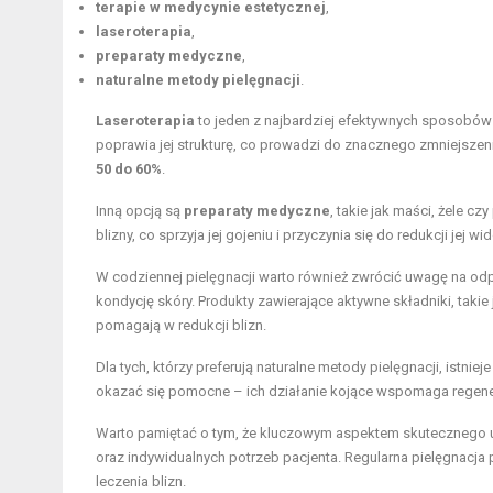
terapie w medycynie estetycznej
,
laseroterapia
,
preparaty medyczne
,
naturalne metody pielęgnacji
.
Laseroterapia
to jeden z najbardziej efektywnych sposobów 
poprawia jej strukturę, co prowadzi do znacznego zmniejszen
50 do 60%
.
Inną opcją są
preparaty medyczne
, takie jak maści, żele c
blizny, co sprzyja jej gojeniu i przyczynia się do redukcji jej w
W codziennej pielęgnacji warto również zwrócić uwagę na o
kondycję skóry. Produkty zawierające aktywne składniki, takie
pomagają w redukcji blizn.
Dla tych, którzy preferują naturalne metody pielęgnacji, ist
okazać się pomocne – ich działanie kojące wspomaga regene
Warto pamiętać o tym, że kluczowym aspektem skutecznego u
oraz indywidualnych potrzeb pacjenta. Regularna pielęgnacj
leczenia blizn.