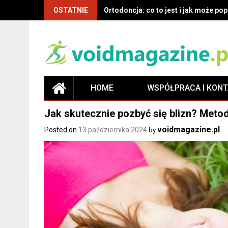
OSTATNIE
Co musisz wiedzieć o ortodoncji: de
HOME
WSPÓŁPRACA I KON
Jak skutecznie pozbyć się blizn? Metod
voidmagazine.pl
Posted on
13 października 2024
by