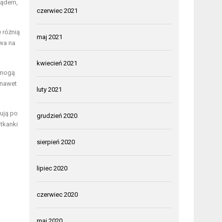
lądem,
czerwiec 2021
 różnią
maj 2021
ywa na
kwiecień 2021
i mogą
 nawet
luty 2021
ują po
grudzień 2020
 tkanki
sierpień 2020
lipiec 2020
czerwiec 2020
maj 2020