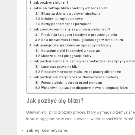
Jak pozbyć się blizn?
Jakie są rodzaje blizn i metody ich leczenia?
Blizny zwykłe, przerostowe i atroficzne
Keloidy i blizny pourazowe
Blizny pooperacyjne i pozapalne
Jak zredukować blizny za pomocą pielęgnacji?
Produkcja kolagenu i elastyny w procesie gojenia
Rola niacynamidu i kwasu glikolowego w terapii blizn
Jak usunąć blizny? Domowe sposoby na blizny
Naturalne olejki i kosmetyki z heparyną
Masaże blizn i pielęgnacja skóry
Jak pozbyć się blizn? Zabiegi kosmetyczne i medycyny este
Laserowe usuwanie blizn
Preparaty medyczne: maści, żele i plastry silikonowe
Jak pozbyć się starych blizn? Nowoczesne metody
Fotoprotekcja i ochrona przed słońcem
Wskazówki dotyczące długoterminowej pielęgnacji blizn
Jak pozbyć się blizn?
Usuwanie blizn to złożony proces, który wymaga przemyślane
które mogą pomóc w zredukowaniu widoczności blizn. Wśród n
zabiegi kosmetyczne
,