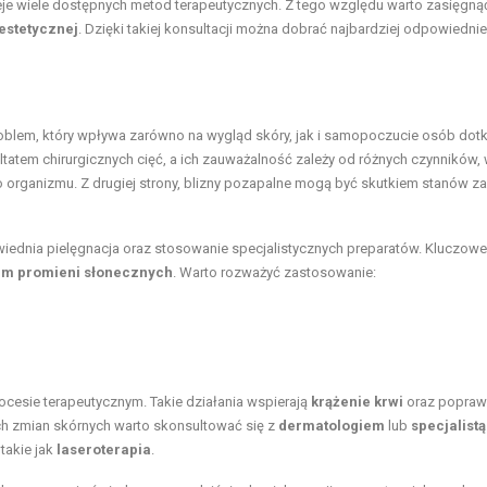
eje wiele dostępnych metod terapeutycznych. Z tego względu warto zasięgną
estetycznej
. Dzięki takiej konsultacji można dobrać najbardziej odpowiednie
blem, który wpływa zarówno na
wygląd skóry
, jak i samopoczucie osób dotk
tatem chirurgicznych cięć, a ich zauważalność zależy od różnych czynników,
ego organizmu. Z drugiej strony, blizny pozapalne mogą być skutkiem stanów z
wiednia pielęgnacja oraz stosowanie specjalistycznych preparatów. Kluczowe
em promieni słonecznych
. Warto rozważyć zastosowanie:
cesie terapeutycznym. Takie działania wspierają
krążenie krwi
oraz popraw
h zmian skórnych warto skonsultować się z
dermatologiem
lub
specjalistą
takie jak
laseroterapia
.