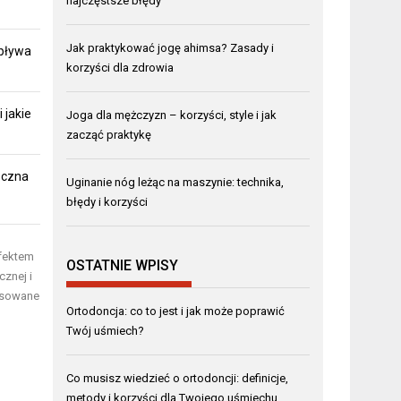
najczęstsze błędy
Jak praktykować jogę ahimsa? Zasady i
pływa
korzyści dla zdrowia
 jakie
Joga dla mężczyzn – korzyści, style i jak
zacząć praktykę
eczna
Uginanie nóg leżąc na maszynie: technika,
błędy i korzyści
efektem
OSTATNIE WPISY
cznej i
nsowane
Ortodoncja: co to jest i jak może poprawić
Twój uśmiech?
Co musisz wiedzieć o ortodoncji: definicje,
metody i korzyści dla Twojego uśmiechu