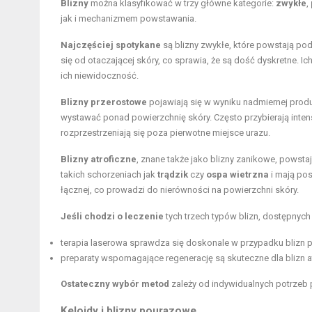
Blizny
można klasyfikować w trzy główne kategorie:
zwykłe
,
jak i mechanizmem powstawania.
Najczęściej spotykane
są blizny zwykłe, które powstają pod
się od otaczającej skóry, co sprawia, że są dość dyskretne. I
ich niewidoczność.
Blizny przerostowe
pojawiają się w wyniku nadmiernej produ
wystawać ponad powierzchnię skóry. Często przybierają inten
rozprzestrzeniają się poza pierwotne miejsce urazu.
Blizny atroficzne
, znane także jako blizny zanikowe, powst
takich schorzeniach jak
trądzik
czy
ospa wietrzna
i mają pos
łącznej, co prowadzi do nierówności na powierzchni skóry.
Jeśli chodzi o leczenie
tych trzech typów blizn, dostępnych
terapia laserowa sprawdza się doskonale w przypadku blizn 
preparaty wspomagające regenerację są skuteczne dla blizn a
Ostateczny wybór metod
zależy od indywidualnych potrzeb 
Keloidy i blizny pourazowe