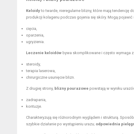
Keloidy
to twarde, nieregularne blizny, które mają tendencję 
produkcji kolagenu podczas gojenia się skóry. Mogą pojawić s
cięcia,
oparzenia,
ugryzienia.
Leczenie keloidów
bywa skomplikowane i często wymaga zas
steroidy,
terapia laserowa,
chirurgiczne usunięcie blizn.
Z drugiej strony,
blizny pourazowe
powstają w wyniku urazów
zadrapania,
kontuzje.
Charakteryzują się różnorodnym wyglądem i strukturą. Sposób
szybkie działanie po wystąpieniu urazu;
odpowiednia pielęg