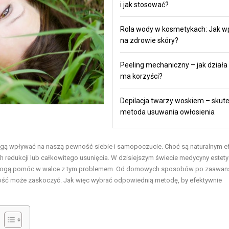
i jak stosować?
Rola wody w kosmetykach: Jak w
na zdrowie skóry?
Peeling mechaniczny – jak działa i
ma korzyści?
Depilacja twarzy woskiem – skut
metoda usuwania owłosienia
 mogą wpływać na naszą pewność siebie i samopoczucie. Choć są naturalnym 
h redukcji lub całkowitego usunięcia. W dzisiejszym świecie medycyny estety
tóre mogą pomóc w walce z tym problemem. Od domowych sposobów po zaawa
ność może zaskoczyć. Jak więc wybrać odpowiednią metodę, by efektywnie