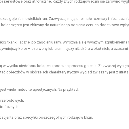
przerostowe
oraz
atroficzne
. Każdy z tych rodzajów różni się zarówno wyg
czas gojenia niewielkich ran. Zazwyczaj mają one małe rozmiary i nieznacznie
ch kolor często jest zbliżony do naturalnego odcienia cery, co dodatkowo wpł
kcji tkanki łącznej po zagojeniu rany. Wyróżniają się wyraźnym zgrubieniem 
sywniejszy kolor – czerwony lub ciemniejszy niż skóra wokół nich, a czasami
ają w wyniku niedoboru kolagenu podczas procesu gojenia. Zazwyczaj występ
tać dołeczków w skórze. Ich charakterystyczny wygląd związany jest z utratą
 jest wiele metod terapeutycznych. Na przykład:
przerostowych,
troficznych.
pacjenta oraz specyfiki poszczególnych rodzajów blizn.