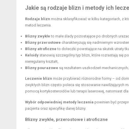
Jakie są rodzaje blizn i metody ich lecz
Rodzaje blizn
można sklasyfikować w kilku kategoriach, z k
metod leczenia.
Blizny zwykłe
to małe ślady pozostające po drobnych urazach
Blizny przerostowe
charakteryzują się nadmiernym wzrostem t
Blizny atroficzne
to dołeczki powstające na skutek utraty tka
Keloidy
stanowią szczególny typ blizn, które rozrastają się p
nieregularny kształt,
Blizny pourazowe
są rezultatem uszkodzeń mechanicznych; i
Leczenie blizn
może przybierać różnorodne formy – od 
zwykłych blizn często poleca się stosowanie nawilżających ma
pomocą kortykosteroidów lub terapii laserowej, natomiast dla
Wybór odpowiedniej metody leczenia
powinien być przepr
pacjenta oraz specyfikę danej blizny.
Blizny zwykłe, przerostowe i atroficzne