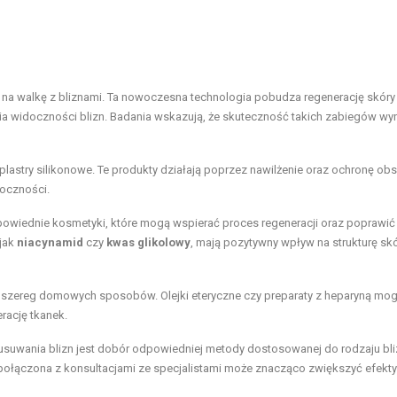
na walkę z bliznami. Ta nowoczesna technologia pobudza regenerację skóry 
ia widoczności blizn. Badania wskazują, że skuteczność takich zabiegów wy
zy plastry silikonowe. Te produkty działają poprzez nawilżenie oraz ochronę ob
idoczności.
dpowiednie kosmetyki, które mogą wspierać
proces regeneracji
oraz poprawić
 jak
niacynamid
czy
kwas glikolowy
, mają pozytywny wpływ na strukturę skó
nieje szereg domowych sposobów.
Olejki eteryczne
czy preparaty z heparyną mo
rację tkanek.
suwania blizn jest dobór odpowiedniej metody dostosowanej do rodzaju bli
a połączona z konsultacjami ze specjalistami może znacząco zwiększyć efek