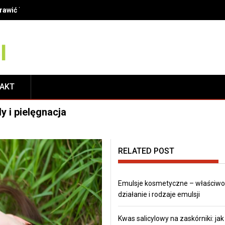
finicje, metody i korzyści dla Twojego uśmiechu
TAKT
y i pielęgnacja
RELATED POST
Emulsje kosmetyczne – właściwoś
działanie i rodzaje emulsji
Kwas salicylowy na zaskórniki: jak