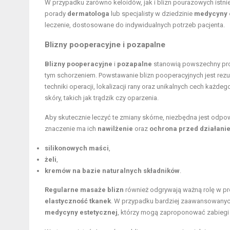
W przypadku zarówno keloidów, jak i blizn pourazowych istni
porady
dermatologa
lub specjalisty w dziedzinie
medycyny 
leczenie, dostosowane do indywidualnych potrzeb pacjenta.
Blizny pooperacyjne i pozapalne
Blizny pooperacyjne
i
pozapalne
stanowią powszechny pro
tym schorzeniem. Powstawanie blizn pooperacyjnych jest rezul
techniki operacji, lokalizacji rany oraz unikalnych cech każd
skóry, takich jak trądzik czy oparzenia.
Aby skutecznie leczyć te
zmiany skórne
, niezbędna jest odpo
znaczenie ma ich
nawilżenie
oraz
ochrona przed działani
silikonowych maści
,
żeli
,
kremów na bazie naturalnych składników
.
Regularne masaże blizn
również odgrywają ważną rolę w pro
elastyczność tkanek
. W przypadku bardziej zaawansowanyc
medycyny estetycznej
, którzy mogą zaproponować zabiegi 