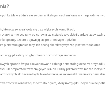
enia?
tórych każda wyróżnia się swoimi unikalnymi cechami oraz wymaga odmienny
, które zazwyczaj goją się bez większych komplikacji,
kanki w miejscu rany, co sprawia, że stają się wypukłe i bardziej zauważalne
nki łącznej; często pojawiają się po przebytym trądziku,
oza pierwotne granice rany; ich cechą charakterystyczną jest twardość oraz
ch wygląd zależy od głębokości oraz rodzaju zranienia.
domowych sposobów po zaawansowane
zabiegi dermatologiczne
. W przypadk
ści lub preparatów zawierających silikon. Blizny przerostowe można leczyć 
 atroficznych skuteczne będą takie techniki jak mikronakłuwanie czy dermabra
owadzony w konsultacji z dermatologiem, który uwzględni indywidualne potr