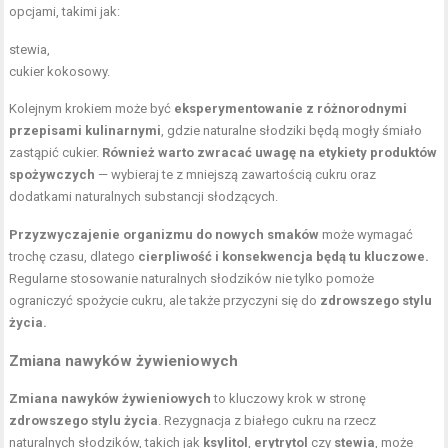
opcjami, takimi jak:
stewia,
cukier kokosowy.
Kolejnym krokiem może być
eksperymentowanie z różnorodnymi
przepisami kulinarnymi
, gdzie naturalne słodziki będą mogły śmiało
zastąpić cukier.
Również warto zwracać uwagę na etykiety produktów
spożywczych
— wybieraj te z mniejszą zawartością cukru oraz
dodatkami naturalnych substancji słodzących.
Przyzwyczajenie organizmu do nowych smaków
może wymagać
trochę czasu, dlatego
cierpliwość i konsekwencja będą tu kluczowe.
Regularne stosowanie naturalnych słodzików nie tylko pomoże
ograniczyć spożycie cukru, ale także przyczyni się do
zdrowszego stylu
życia.
Zmiana nawyków żywieniowych
Zmiana nawyków żywieniowych
to kluczowy krok w stronę
zdrowszego stylu życia
. Rezygnacja z białego cukru na rzecz
naturalnych słodzików, takich jak
ksylitol
,
erytrytol
czy
stewia
, może