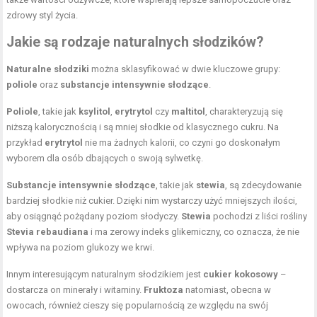
zdrowy styl życia.
Jakie są rodzaje naturalnych słodzików?
Naturalne słodziki
można sklasyfikować w dwie kluczowe grupy:
poliole
oraz
substancje intensywnie słodzące
.
Poliole
, takie jak
ksylitol
,
erytrytol
czy
maltitol
, charakteryzują się
niższą kalorycznością i są mniej słodkie od klasycznego cukru. Na
przykład
erytrytol
nie ma żadnych kalorii, co czyni go doskonałym
wyborem dla osób dbających o swoją sylwetkę.
Substancje intensywnie słodzące
, takie jak
stewia
, są zdecydowanie
bardziej słodkie niż cukier. Dzięki nim wystarczy użyć mniejszych ilości,
aby osiągnąć pożądany poziom słodyczy.
Stewia
pochodzi z liści rośliny
Stevia rebaudiana
i ma zerowy indeks glikemiczny, co oznacza, że nie
wpływa na poziom glukozy we krwi.
Innym interesującym naturalnym słodzikiem jest
cukier kokosowy
–
dostarcza on minerały i witaminy.
Fruktoza
natomiast, obecna w
owocach, również cieszy się popularnością ze względu na swój