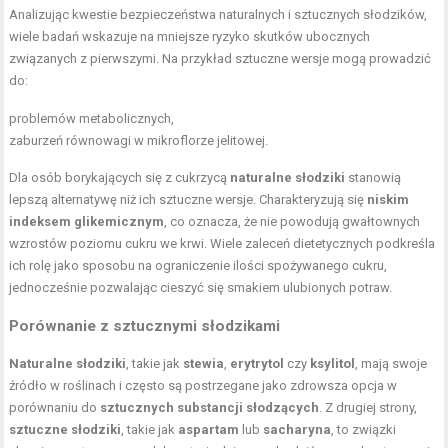
Analizując kwestie bezpieczeństwa naturalnych i sztucznych słodzików,
wiele badań wskazuje na mniejsze ryzyko skutków ubocznych
związanych z pierwszymi. Na przykład sztuczne wersje mogą prowadzić
do:
problemów metabolicznych,
zaburzeń równowagi w mikroflorze jelitowej.
Dla osób borykających się z cukrzycą
naturalne słodziki
stanowią
lepszą alternatywę niż ich sztuczne wersje. Charakteryzują się
niskim
indeksem glikemicznym
, co oznacza, że nie powodują gwałtownych
wzrostów poziomu cukru we krwi. Wiele zaleceń dietetycznych podkreśla
ich rolę jako sposobu na ograniczenie ilości spożywanego cukru,
jednocześnie pozwalając cieszyć się smakiem ulubionych potraw.
Porównanie z sztucznymi słodzikami
Naturalne słodziki
, takie jak
stewia
,
erytrytol
czy
ksylitol
, mają swoje
źródło w roślinach i często są postrzegane jako zdrowsza opcja w
porównaniu do
sztucznych substancji słodzących
. Z drugiej strony,
sztuczne słodziki
, takie jak
aspartam
lub
sacharyna
, to związki