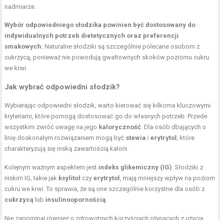
nadmiarze.
Wybór odpowiedniego słodzika powinien być dostosowany do
indywidualnych potrzeb dietetycznych oraz preferencji
smakowych.
Naturalne słodziki są szczególnie polecane osobom z
cukrzycą, ponieważ nie powodują gwałtownych skoków poziomu cukru
we krwi.
Jak wybrać odpowiedni słodzik?
Wybierając odpowiedni słodzik, warto kierować się kilkoma kluczowymi
kryteriami, które pomogą dostosować go do własnych potrzeb. Przede
wszystkim zwróć uwagę na jego
kaloryczność
. Dla osób dbających o
linię doskonałym rozwiązaniem mogą być
stewia
i
erytrytol
, które
charakteryzują się niską zawartością kalorii.
Kolejnym ważnym aspektem jest
indeks glikemiczny (IG)
. Słodziki z
niskim IG, takie jak
ksylitol
czy
erytrytol
, mają mniejszy wpływ na poziom
cukru we krwi. To sprawia, że są one szczególnie korzystne dla osób z
cukrzycą
lub
insulinoopornością
.
Nie zapominaj również o zdrowotnych korzyściach płynących z użycia