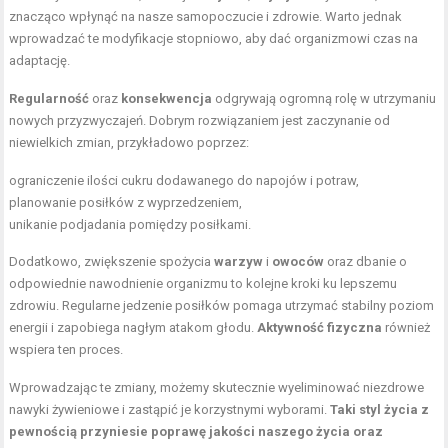
znacząco wpłynąć na nasze samopoczucie i zdrowie. Warto jednak
wprowadzać te modyfikacje stopniowo, aby dać organizmowi czas na
adaptację.
Regularność
oraz
konsekwencja
odgrywają ogromną rolę w utrzymaniu
nowych przyzwyczajeń. Dobrym rozwiązaniem jest zaczynanie od
niewielkich zmian, przykładowo poprzez:
ograniczenie ilości cukru dodawanego do napojów i potraw,
planowanie posiłków
z wyprzedzeniem,
unikanie podjadania pomiędzy posiłkami.
Dodatkowo, zwiększenie spożycia
warzyw
i
owoców
oraz dbanie o
odpowiednie nawodnienie organizmu to kolejne kroki ku lepszemu
zdrowiu.
Regularne jedzenie
posiłków pomaga utrzymać stabilny poziom
energii i zapobiega nagłym atakom głodu.
Aktywność fizyczna
również
wspiera ten proces.
Wprowadzając te zmiany, możemy skutecznie wyeliminować niezdrowe
nawyki żywieniowe i zastąpić je korzystnymi wyborami.
Taki styl życia z
pewnością przyniesie poprawę jakości naszego życia oraz