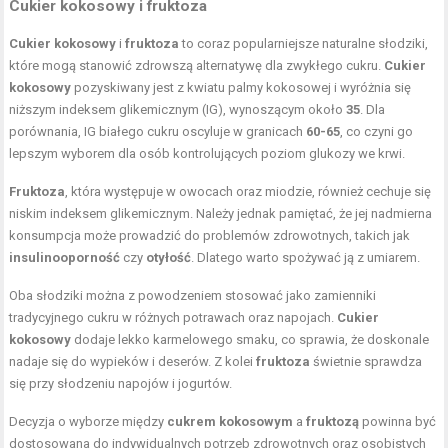
Cukier kokosowy i fruktoza
Cukier kokosowy
i
fruktoza
to coraz popularniejsze naturalne słodziki,
które mogą stanowić zdrowszą alternatywę dla zwykłego cukru.
Cukier
kokosowy
pozyskiwany jest z kwiatu palmy kokosowej i wyróżnia się
niższym indeksem glikemicznym (IG), wynoszącym około
35
. Dla
porównania, IG białego cukru oscyluje w granicach
60-65
, co czyni go
lepszym wyborem dla osób kontrolujących poziom glukozy we krwi.
Fruktoza
, która występuje w owocach oraz miodzie, również cechuje się
niskim indeksem glikemicznym. Należy jednak pamiętać, że jej nadmierna
konsumpcja może prowadzić do problemów zdrowotnych, takich jak
insulinooporność
czy
otyłość
. Dlatego warto spożywać ją z umiarem.
Oba słodziki można z powodzeniem stosować jako zamienniki
tradycyjnego cukru w różnych potrawach oraz napojach.
Cukier
kokosowy
dodaje lekko karmelowego smaku, co sprawia, że doskonale
nadaje się do wypieków i deserów. Z kolei
fruktoza
świetnie sprawdza
się przy słodzeniu napojów i jogurtów.
Decyzja o wyborze między
cukrem kokosowym
a
fruktozą
powinna być
dostosowana do indywidualnych potrzeb zdrowotnych oraz osobistych