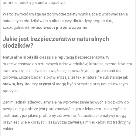
poprzez redukcję stanów zapalnych.
Warto zwrócić uwagę na zdrowotne zalety wynikające z wprowadzenia
naturalnych słodzików jako alternatywy dla tradycyjnego cukru,
szczególnie ich
właściwości przeciwzapalne
.
Jakie jest bezpieczeństwo naturalnych
słodzików?
Naturalne słodziki
cieszą się reputacją bezpieczeństwa. W
przeciwieństwie do sztucznych odpowiedników, które są często źródłem
kontrowersji, ich użycie nie wiąże się z poważnymi zagrożeniami dla
zdrowia. Liczne badania potwierdzają, że takie naturalne substancje jak
stewia
,
ksylitol
czy
erytrytol
mogą być korzystne przy umiarkowanym
spożyciu.
Zanim jednak zdecydujemy się na wprowadzenie nowych słodzików do
swojej diety, dobrze jest porozmawiać o tym z lekarzem—szczególnie
jeśli mamy już jakieś problemy zdrowotne. Naturalne alternatywy mogą
przynieść wiele korzyści i zazwyczaj zawierają mniej kalorii niż tradycyjny
cukier.