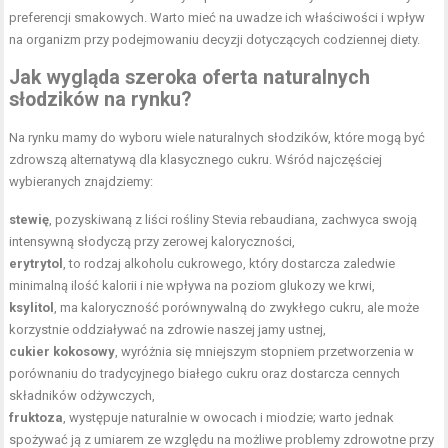
preferencji smakowych. Warto mieć na uwadze ich właściwości i wpływ
na organizm przy podejmowaniu decyzji dotyczących codziennej diety.
Jak wygląda szeroka oferta naturalnych
słodzików na rynku?
Na rynku mamy do wyboru wiele naturalnych słodzików, które mogą być
zdrowszą alternatywą dla klasycznego cukru. Wśród najczęściej
wybieranych znajdziemy:
stewię
, pozyskiwaną z liści rośliny Stevia rebaudiana, zachwyca swoją
intensywną słodyczą przy zerowej kaloryczności,
erytrytol
, to rodzaj alkoholu cukrowego, który dostarcza zaledwie
minimalną ilość kalorii i nie wpływa na poziom glukozy we krwi,
ksylitol
, ma kaloryczność porównywalną do zwykłego cukru, ale może
korzystnie oddziaływać na zdrowie naszej jamy ustnej,
cukier kokosowy
, wyróżnia się mniejszym stopniem przetworzenia w
porównaniu do tradycyjnego białego cukru oraz dostarcza cennych
składników odżywczych,
fruktoza
, występuje naturalnie w owocach i miodzie; warto jednak
spożywać ją z umiarem ze względu na możliwe problemy zdrowotne przy