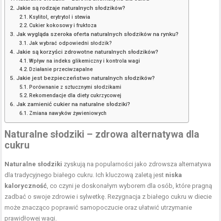
Jakie są rodzaje naturalnych słodzików?
Ksylitol, erytrytol i stewia
Cukier kokosowy i fruktoza
Jak wygląda szeroka oferta naturalnych słodzików na rynku?
Jak wybrać odpowiedni słodzik?
Jakie są korzyści zdrowotne naturalnych słodzików?
Wpływ na indeks glikemiczny i kontrola wagi
Działanie przeciwzapalne
Jakie jest bezpieczeństwo naturalnych słodzików?
Porównanie z sztucznymi słodzikami
Rekomendacje dla diety cukrzycowej
Jak zamienić cukier na naturalne słodziki?
Zmiana nawyków żywieniowych
Naturalne słodziki – zdrowa alternatywa dla
cukru
Naturalne słodziki
zyskują na popularności jako zdrowsza alternatywa
dla tradycyjnego białego cukru. Ich kluczową zaletą jest
niska
kaloryczność
, co czyni je doskonałym wyborem dla osób, które pragną
zadbać o swoje zdrowie i sylwetkę. Rezygnacja z białego cukru w diecie
może znacząco poprawić samopoczucie oraz ułatwić utrzymanie
prawidłowej wagi.