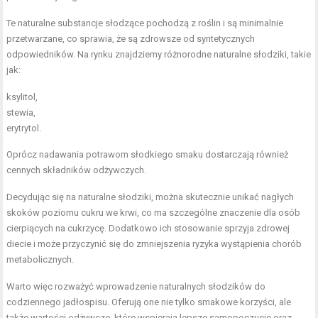
Te naturalne substancje słodzące pochodzą z roślin i są minimalnie
przetwarzane, co sprawia, że są zdrowsze od syntetycznych
odpowiedników. Na rynku znajdziemy różnorodne naturalne słodziki, takie
jak:
ksylitol,
stewia,
erytrytol.
Oprócz nadawania potrawom słodkiego smaku dostarczają również
cennych składników odżywczych.
Decydując się na naturalne słodziki, można skutecznie unikać nagłych
skoków poziomu cukru we krwi, co ma szczególne znaczenie dla osób
cierpiących na cukrzycę. Dodatkowo ich stosowanie sprzyja zdrowej
diecie i może przyczynić się do zmniejszenia ryzyka wystąpienia chorób
metabolicznych.
Warto więc rozważyć wprowadzenie naturalnych słodzików do
codziennego jadłospisu. Oferują one nie tylko smakowe korzyści, ale
także wartości odżywcze, które wspierają lepsze samopoczucie oraz