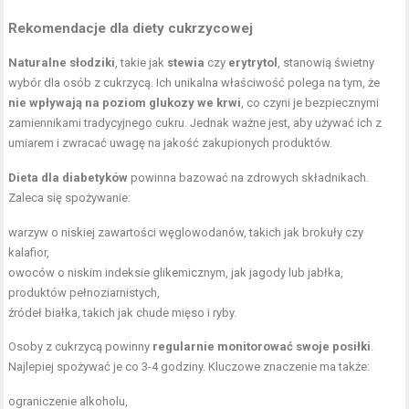
Rekomendacje dla diety cukrzycowej
Naturalne słodziki
, takie jak
stewia
czy
erytrytol
, stanowią świetny
wybór dla osób z cukrzycą. Ich unikalna właściwość polega na tym, że
nie wpływają na poziom glukozy we krwi
, co czyni je bezpiecznymi
zamiennikami tradycyjnego cukru. Jednak ważne jest, aby używać ich z
umiarem i zwracać uwagę na jakość zakupionych produktów.
Dieta dla diabetyków
powinna bazować na zdrowych składnikach.
Zaleca się spożywanie:
warzyw o niskiej zawartości węglowodanów, takich jak brokuły czy
kalafior,
owoców o niskim indeksie glikemicznym, jak jagody lub jabłka,
produktów pełnoziarnistych,
źródeł białka, takich jak chude mięso i ryby.
Osoby z cukrzycą powinny
regularnie monitorować swoje posiłki
.
Najlepiej spożywać je co 3-4 godziny. Kluczowe znaczenie ma także:
ograniczenie alkoholu,