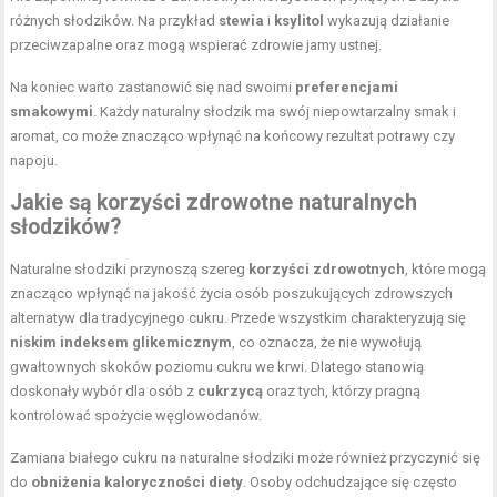
różnych słodzików. Na przykład
stewia
i
ksylitol
wykazują działanie
przeciwzapalne oraz mogą wspierać zdrowie jamy ustnej.
Na koniec warto zastanowić się nad swoimi
preferencjami
smakowymi
. Każdy naturalny słodzik ma swój niepowtarzalny smak i
aromat, co może znacząco wpłynąć na końcowy rezultat potrawy czy
napoju.
Jakie są korzyści zdrowotne naturalnych
słodzików?
Naturalne słodziki przynoszą szereg
korzyści zdrowotnych
, które mogą
znacząco wpłynąć na jakość życia osób poszukujących zdrowszych
alternatyw dla tradycyjnego cukru. Przede wszystkim charakteryzują się
niskim indeksem glikemicznym
, co oznacza, że nie wywołują
gwałtownych skoków poziomu cukru we krwi. Dlatego stanowią
doskonały wybór dla osób z
cukrzycą
oraz tych, którzy pragną
kontrolować spożycie węglowodanów.
Zamiana białego cukru na naturalne słodziki może również przyczynić się
do
obniżenia kaloryczności diety
. Osoby odchudzające się często