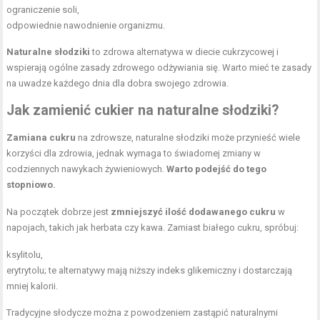
ograniczenie soli,
odpowiednie nawodnienie organizmu.
Naturalne słodziki
to zdrowa alternatywa w diecie cukrzycowej i
wspierają ogólne zasady
zdrowego odżywiania
się. Warto mieć te zasady
na uwadze każdego dnia dla dobra swojego zdrowia.
Jak zamienić cukier na naturalne słodziki?
Zamiana cukru
na zdrowsze, naturalne słodziki może przynieść wiele
korzyści dla zdrowia, jednak wymaga to świadomej zmiany w
codziennych nawykach żywieniowych.
Warto podejść do tego
stopniowo.
Na początek dobrze jest
zmniejszyć ilość dodawanego cukru
w
napojach, takich jak herbata czy kawa. Zamiast białego cukru, spróbuj:
ksylitolu,
erytrytolu; te alternatywy mają niższy indeks glikemiczny i dostarczają
mniej kalorii.
Tradycyjne słodycze można z powodzeniem zastąpić naturalnymi