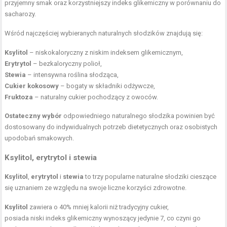
przyjemny smak oraz korzystniejszy indeks glikemiczny w porównaniu do
sacharozy.
Wśród najczęściej wybieranych naturalnych słodzików znajdują się:
Ksylitol
– niskokaloryczny z niskim indeksem glikemicznym,
Erytrytol
– bezkaloryczny polioł,
Stewia
– intensywna roślina słodząca,
Cukier kokosowy
– bogaty w składniki odżywcze,
Fruktoza
– naturalny cukier pochodzący z owoców.
Ostateczny wybór
odpowiedniego naturalnego słodzika powinien być
dostosowany do indywidualnych potrzeb dietetycznych oraz osobistych
upodobań smakowych.
Ksylitol, erytrytol i stewia
Ksylitol
,
erytrytol
i
stewia
to trzy popularne naturalne słodziki cieszące
się uznaniem ze względu na swoje liczne korzyści zdrowotne.
Ksylitol
zawiera o 40% mniej kalorii niż tradycyjny cukier,
posiada
niski indeks glikemiczny
wynoszący jedynie 7, co czyni go