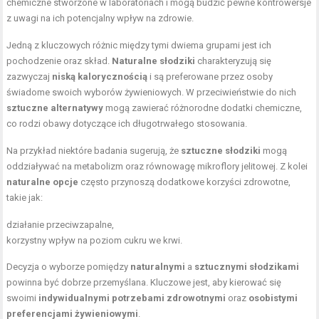
chemiczne stworzone w laboratoriach i mogą budzić pewne kontrowersje
z uwagi na ich potencjalny wpływ na zdrowie.
Jedną z kluczowych różnic między tymi dwiema grupami jest ich
pochodzenie oraz skład.
Naturalne słodziki
charakteryzują się
zazwyczaj
niską kalorycznością
i są preferowane przez osoby
świadome swoich wyborów żywieniowych. W przeciwieństwie do nich
sztuczne alternatywy
mogą zawierać różnorodne dodatki chemiczne,
co rodzi obawy dotyczące ich długotrwałego stosowania.
Na przykład niektóre badania sugerują, że
sztuczne słodziki
mogą
oddziaływać na metabolizm oraz równowagę mikroflory jelitowej. Z kolei
naturalne opcje
często przynoszą dodatkowe korzyści zdrowotne,
takie jak:
działanie przeciwzapalne,
korzystny wpływ na poziom cukru we krwi.
Decyzja o wyborze pomiędzy
naturalnymi
a
sztucznymi słodzikami
powinna być dobrze przemyślana. Kluczowe jest, aby kierować się
swoimi
indywidualnymi potrzebami zdrowotnymi
oraz
osobistymi
preferencjami żywieniowymi
.