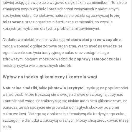
łatwiej osiągają swoje cele wagowe dzięki takim zamiennikom. To z kolei
zmniejsza ryzyko
otyłości
oraz schorzeń związanych z nadmiernym
spożyciem cukru. Co ciekawe, naturalne słodziki są zazwyczaj
lepiej
tolerowane
przez organizm niż sztuczne zamienniki, co czyni je
korzystnym wyborem dla tych z problemami trawiennymi.
Dodatkowo niektóre z nich wykazują
właściwości przeciwzapalne
i
mogą wspierać ogólne zdrowie organizmu. Warto mieć na uwadze, że
ograniczenie spożycia tradycyjnego cukru oraz zastąpienie go
zdrowszymi opcjami może prowadzić do
poprawy samopoczucia
i
redukcji ryzyka wielu poważnych chorób.
Wpływ na indeks glikemiczny i kontrola wagi
Naturalne słodziki
, takie jak
stewia
i
erytrytol
, zyskują na popularności
wśród osób, które troszczą się o swoje zdrowie oraz pragną utrzymać
kontrolę nad wagą. Charakteryzują się niskim indeksem glikemicznym, co
oznacza, że ich spożycie nie prowadzi do nagłych skoków poziomu
cukru we krwi. Dlatego są doskonałą alternatywą dla tradycyjnego cukru,
szczególnie dla ludzi z cukrzycą oraz tych, którzy chcą zredukować masę
ciała.