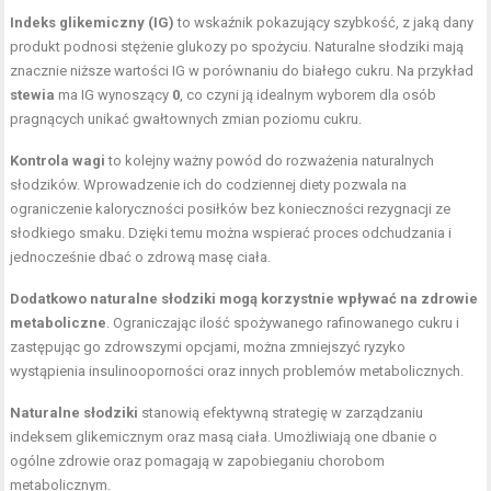
Indeks glikemiczny (IG)
to wskaźnik pokazujący szybkość, z jaką dany
produkt podnosi stężenie glukozy po spożyciu. Naturalne słodziki mają
znacznie niższe wartości IG w porównaniu do białego cukru. Na przykład
stewia
ma IG wynoszący
0
, co czyni ją idealnym wyborem dla osób
pragnących unikać gwałtownych zmian poziomu cukru.
Kontrola wagi
to kolejny ważny powód do rozważenia naturalnych
słodzików. Wprowadzenie ich do codziennej diety pozwala na
ograniczenie
kaloryczności posiłków
bez konieczności rezygnacji ze
słodkiego smaku. Dzięki temu można wspierać proces odchudzania i
jednocześnie dbać o zdrową masę ciała.
Dodatkowo naturalne słodziki mogą korzystnie wpływać na zdrowie
metaboliczne
. Ograniczając ilość spożywanego rafinowanego cukru i
zastępując go zdrowszymi opcjami, można zmniejszyć ryzyko
wystąpienia insulinooporności oraz innych problemów metabolicznych.
Naturalne słodziki
stanowią efektywną strategię w zarządzaniu
indeksem glikemicznym oraz masą ciała. Umożliwiają one dbanie o
ogólne zdrowie oraz pomagają w zapobieganiu chorobom
metabolicznym.