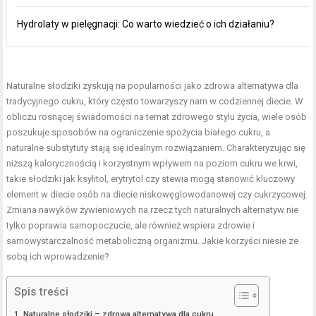
Hydrolaty w pielęgnacji: Co warto wiedzieć o ich działaniu?
Naturalne słodziki zyskują na popularności jako zdrowa alternatywa dla
tradycyjnego cukru, który często towarzyszy nam w codziennej diecie. W
obliczu rosnącej świadomości na temat zdrowego stylu życia, wiele osób
poszukuje sposobów na ograniczenie spożycia białego cukru, a
naturalne substytuty stają się idealnym rozwiązaniem. Charakteryzując się
niższą kalorycznością i korzystnym wpływem na poziom cukru we krwi,
takie słodziki jak ksylitol, erytrytol czy stewia mogą stanowić kluczowy
element w diecie osób na
diecie niskowęglowodanowej
czy cukrzycowej.
Zmiana
nawyków żywieniowych
na rzecz tych naturalnych alternatyw nie
tylko poprawia samopoczucie, ale również wspiera zdrowie i
samowystarczalność metaboliczną organizmu. Jakie korzyści niesie ze
sobą ich wprowadzenie?
Spis treści
Naturalne słodziki – zdrowa alternatywa dla cukru