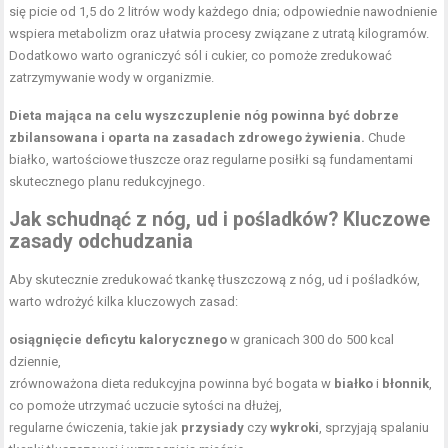
się picie od 1,5 do 2 litrów wody każdego dnia; odpowiednie nawodnienie
wspiera metabolizm oraz ułatwia procesy związane z utratą kilogramów.
Dodatkowo warto ograniczyć sól i cukier, co pomoże zredukować
zatrzymywanie wody w organizmie.
Dieta mająca na celu wyszczuplenie nóg powinna być dobrze
zbilansowana i oparta na zasadach zdrowego żywienia.
Chude
białko, wartościowe tłuszcze oraz regularne posiłki są fundamentami
skutecznego planu redukcyjnego.
Jak schudnąć z nóg, ud i pośladków? Kluczowe
zasady odchudzania
Aby skutecznie zredukować tkankę tłuszczową z nóg, ud i pośladków,
warto wdrożyć kilka kluczowych zasad:
osiągnięcie deficytu kalorycznego
w granicach 300 do 500 kcal
dziennie,
zrównoważona dieta redukcyjna powinna być bogata w
białko
i
błonnik
,
co pomoże utrzymać uczucie sytości na dłużej,
regularne ćwiczenia, takie jak
przysiady
czy
wykroki
, sprzyjają spalaniu