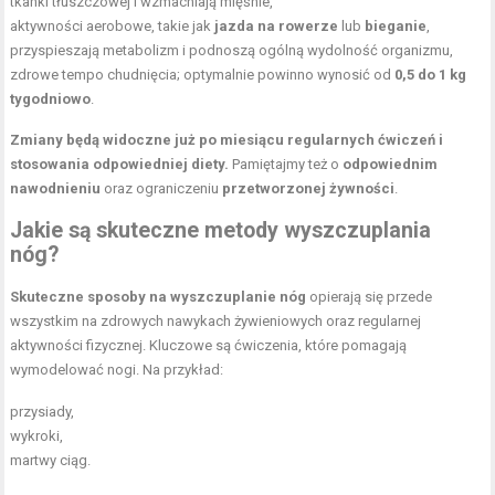
tkanki tłuszczowej i wzmacniają mięśnie,
aktywności aerobowe, takie jak
jazda na rowerze
lub
bieganie
,
przyspieszają metabolizm i podnoszą ogólną wydolność organizmu,
zdrowe tempo chudnięcia; optymalnie powinno wynosić od
0,5 do 1 kg
tygodniowo
.
Zmiany będą widoczne już po miesiącu regularnych ćwiczeń i
stosowania odpowiedniej diety.
Pamiętajmy też o
odpowiednim
nawodnieniu
oraz ograniczeniu
przetworzonej żywności
.
Jakie są skuteczne metody wyszczuplania
nóg?
Skuteczne sposoby na wyszczuplanie nóg
opierają się przede
wszystkim na zdrowych nawykach żywieniowych oraz regularnej
aktywności fizycznej. Kluczowe są ćwiczenia, które pomagają
wymodelować nogi. Na przykład:
przysiady,
wykroki,
martwy ciąg.