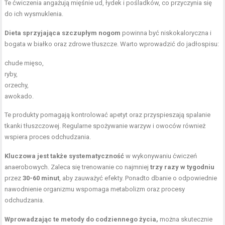
Te ćwiczenia angażują mięśnie ud, łydek i pośladków, co przyczynia się
do ich wysmuklenia.
Dieta sprzyjająca szczupłym nogom
powinna być niskokaloryczna i
bogata w białko oraz zdrowe tłuszcze. Warto wprowadzić do jadłospisu:
chude mięso,
ryby,
orzechy,
awokado.
Te produkty pomagają kontrolować apetyt oraz przyspieszają spalanie
tkanki tłuszczowej. Regularne spożywanie warzyw i owoców również
wspiera proces odchudzania.
Kluczowa jest także systematyczność
w wykonywaniu ćwiczeń
anaerobowych. Zaleca się trenowanie co najmniej
trzy razy w tygodniu
przez
30-60 minut
, aby zauważyć efekty. Ponadto dbanie o odpowiednie
nawodnienie organizmu wspomaga metabolizm oraz procesy
odchudzania.
Wprowadzając te metody do codziennego życia,
można skutecznie