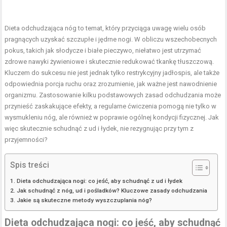
Dieta odchudzająca nóg to temat, który przyciąga uwagę wielu osób
pragnących uzyskać szczupłe i jędrne nogi. W obliczu wszechobecnych
pokus, takich jak słodycze i białe pieczywo, niełatwo jest utrzymać
zdrowe nawyki żywieniowe
i skutecznie redukować tkankę tłuszczową.
Kluczem do sukcesu nie jest jednak tylko
restrykcyjny jadłospis
, ale także
odpowiednia porcja ruchu oraz zrozumienie, jak ważne jest nawodnienie
organizmu. Zastosowanie kilku podstawowych zasad odchudzania może
przynieść zaskakujące efekty, a regularne ćwiczenia pomogą nie tylko w
wysmukleniu nóg, ale również w poprawie ogólnej kondycji fizycznej. Jak
więc skutecznie schudnąć z ud i łydek, nie rezygnując przy tym z
przyjemności?
Spis treści
Dieta odchudzająca nogi: co jeść, aby schudnąć z ud i łydek
Jak schudnąć z nóg, ud i pośladków? Kluczowe zasady odchudzania
Jakie są skuteczne metody wyszczuplania nóg?
Dieta odchudzająca nogi: co jeść, aby schudnąć