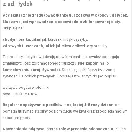
z ud i łydek
Aby skutecznie zredukować tkankę tłuszczową w okolicy ud i łydek,
kluczowe jest wprowadzenie odpowiednio zbilansowanej diety.
Skup się na:
chudym białku
, takim jak kurczak, indyk czy ryby,
zdrowych tłuszczach
, takich jak oliwa z oliwek czy orzechy.
Te produkty nie tylko wspierają rozwój mięśni, ale również pomagają
zmniejszyć ilość zgromadzonego tłuszczu.
Nie zapominaj o
kontrolowaniu porcji żywności.
Staraj się unikać przetworzonej
żywności i słodkich przekąsek. Dobrze jest włączyć do jadłospisu:
warzywa bogate w błonnik,
owoce niskocukrowe.
Regularne spożywanie posiłków – najlepiej 4-5 razy dziennie –
pomaga utrzymać stabilny poziom cukru we krwi oraz zapobiega nagłym
napadom głodu.
Nawodnienie odgrywa istotną rolę w procesie odchudzania.
Zaleca