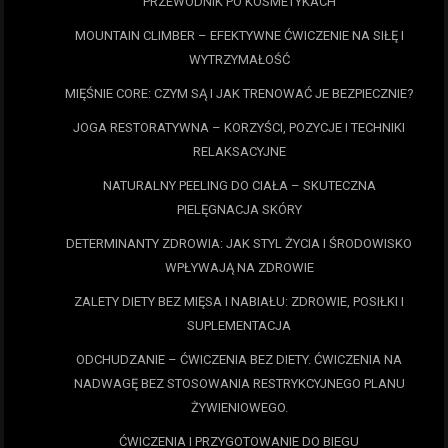
PRZEWODNIK PO KOSMETYKACH
MOUNTAIN CLIMBER – EFEKTYWNE ĆWICZENIE NA SIŁĘ I
WYTRZYMAŁOŚĆ
MIĘŚNIE CORE: CZYM SĄ I JAK TRENOWAĆ JE BEZPIECZNIE?
JOGA RESTORATYWNA – KORZYŚCI, POZYCJE I TECHNIKI
RELAKSACYJNE
NATURALNY PEELING DO CIAŁA – SKUTECZNA
PIELĘGNACJA SKÓRY
DETERMINANTY ZDROWIA: JAK STYL ŻYCIA I ŚRODOWISKO
WPŁYWAJĄ NA ZDROWIE
ZALETY DIETY BEZ MIĘSA I NABIAŁU: ZDROWIE, POSIŁKI I
SUPLEMENTACJA
ODCHUDZANIE – ĆWICZENIA BEZ DIETY. ĆWICZENIA NA
NADWAGĘ BEZ STOSOWANIA RESTRYKCYJNEGO PLANU
ŻYWIENIOWEGO.
ĆWICZENIA I PRZYGOTOWANIE DO BIEGU