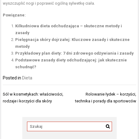
wyszczuplić nogi i poprawić ogólną sylwetkę ciała.
Powiązane:
Kilkudniowa dieta odchudzająca – skuteczne metody i
zasady
Pielęgnacja skóry dojrzałej: Kluczowe zasady i skuteczne
metody
Przykładowy plan diety: 7 dni zdrowego odżywiania i zasady
Podstawowe zasady diety odchudzającej: jak skutecznie
schudnąć?
Posted in
Dieta
Nawigacja
Sól w kosmetykach: właściwości,
Rolowanie łydek – korzyści,
wpisu
rodzaje i korzyści dla skóry
technika i porady dla sportowców