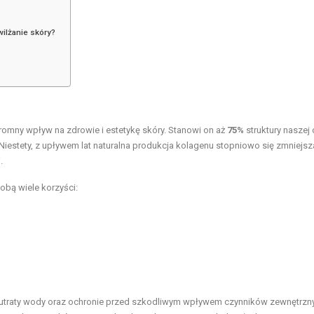
wilżanie skóry?
romny wpływ na zdrowie i estetykę skóry. Stanowi on aż
75%
struktury naszej 
. Niestety, z upływem lat naturalna produkcja kolagenu stopniowo się zmniejsz
.
obą wiele korzyści:
utraty wody oraz ochronie przed szkodliwym wpływem czynników zewnętrzn