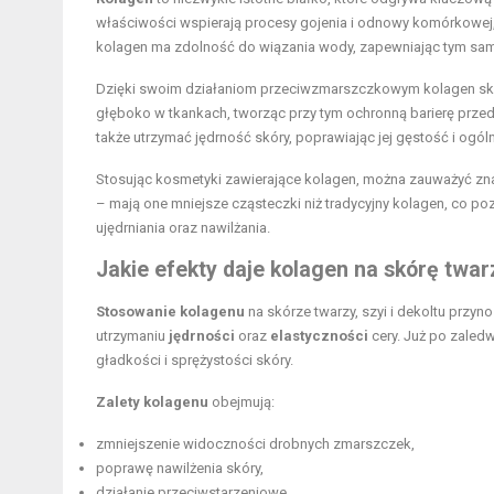
właściwości wspierają procesy gojenia i odnowy komórkowej, co
kolagen ma zdolność do wiązania wody, zapewniając tym sam
Dzięki swoim działaniom przeciwzmarszczkowym kolagen sku
głęboko w tkankach, tworząc przy tym ochronną barierę prz
także utrzymać jędrność skóry, poprawiając jej gęstość i ogól
Stosując kosmetyki zawierające kolagen, można zauważyć zna
– mają one mniejsze cząsteczki niż tradycyjny kolagen, co poz
ujędrniania oraz nawilżania.
Jakie efekty daje kolagen na skórę twarz
Stosowanie kolagenu
na skórze twarzy, szyi i dekoltu przynos
utrzymaniu
jędrności
oraz
elastyczności
cery. Już po zaled
gładkości i sprężystości skóry.
Zalety kolagenu
obejmują:
zmniejszenie widoczności drobnych zmarszczek,
poprawę nawilżenia skóry,
działanie przeciwstarzeniowe,