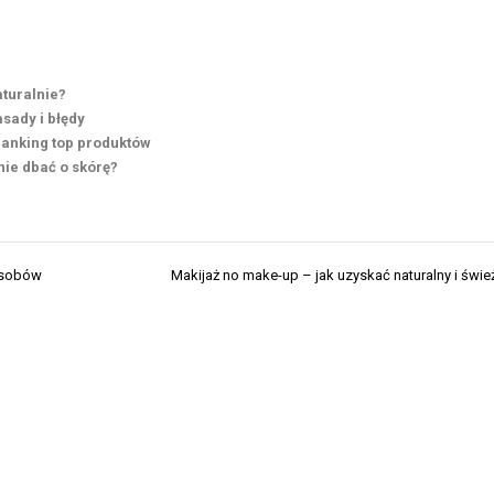
aturalnie?
sady i błędy
ranking top produktów
nie dbać o skórę?
posobów
Makijaż no make-up – jak uzyskać naturalny i świe