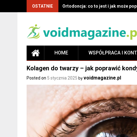
OSTATNIE
Co musisz wiedzieć o ortodoncji: de
HOME
WSPÓŁPRACA I KON
Kolagen do twarzy – jak poprawić kondy
voidmagazine.pl
Posted on
5 stycznia 2025
by