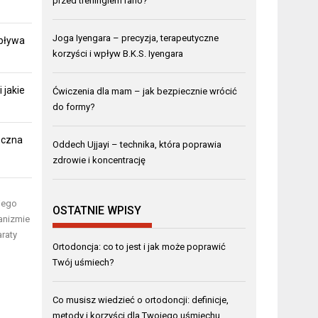
przed treningiem rano?
Joga Iyengara – precyzja, terapeutyczne
pływa
korzyści i wpływ B.K.S. Iyengara
 jakie
Ćwiczenia dla mam – jak bezpiecznie wrócić
do formy?
eczna
Oddech Ujjayi – technika, która poprawia
zdrowie i koncentrację
 jego
OSTATNIE WPISY
ganizmie
raty
Ortodoncja: co to jest i jak może poprawić
Twój uśmiech?
Co musisz wiedzieć o ortodoncji: definicje,
metody i korzyści dla Twojego uśmiechu