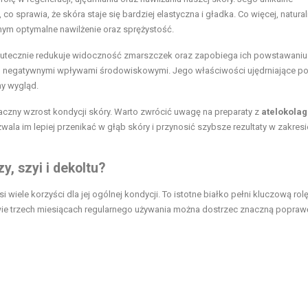
 sprawia, że skóra staje się bardziej elastyczna i gładka. Co więcej, natura
ym optymalne nawilżenie oraz sprężystość.
tecznie redukuje widoczność zmarszczek oraz zapobiega ich powstawaniu.
ed negatywnymi wpływami środowiskowymi. Jego właściwości ujędrniające p
ny wygląd.
czny wzrost kondycji skóry. Warto zwrócić uwagę na preparaty z
atelokola
wala im lepiej przenikać w głąb skóry i przynosić szybsze rezultaty w zakresi
y, szyi i dekoltu?
i wiele korzyści dla jej ogólnej kondycji. To istotne białko pełni kluczową rol
wie trzech miesiącach regularnego używania można dostrzec znaczną popraw