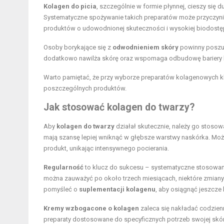
Kolagen do picia
, szczególnie w formie płynnej, cieszy si
Systematyczne spożywanie takich preparatów może przyczyni
produktów o udowodnionej skuteczności i wysokiej biodostę
Osoby borykające się z
odwodnieniem skóry
powinny poszu
dodatkowo nawilża skórę oraz wspomaga odbudowę bariery h
Warto pamiętać, że przy wyborze preparatów kolagenowych kl
poszczególnych produktów.
Jak stosować kolagen do twarzy?
Aby
kolagen do twarzy
działał skutecznie, należy go stosow
mają szansę lepiej wniknąć w głębsze warstwy naskórka. M
produkt, unikając intensywnego pocierania.
Regularność
to klucz do sukcesu – systematyczne stosowani
można zauważyć po około trzech miesiącach, niektóre zmian
pomyśleć o
suplementacji kolagenu
, aby osiągnąć jeszcze l
Kremy wzbogacone o kolagen
zaleca się nakładać codzienni
preparaty dostosowane do specyficznych potrzeb swojej skóry