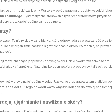
Dzięki temu skóra staje się bardziej elastyczna i wygląda młodziej.
jak serum, maski czy kremy. Warto zwrócić uwagę na produkty wysokiej jako
ub roślinnego
. Systematyczne stosowanie tych preparatów może przynieść
d cery, ale także jej ogólne samopoczucie.
arzy?
orzyści. To niezwykle ważne białko, które odpowiada za elastyczność oraz j
 produkcja w organizmie zaczyna się zmniejszać o około 1% rocznie, co prowad
napięcia.
acji może znacząco poprawić kondycję skóry. Dzięki swoim właściwościom
ziej gładka i sprężysta. Naturalny kolagen wspiera procesy rewitalizacji, co s
e również wpływa na jej ogólny wygląd. Używanie preparatów z tym białkiem 
romienna cera!
Z tego powodu warto włączyć kolagen do swojej codziennej 
m.
acja, ujędrnianie i nawilżanie skóry?
olę w regeneracji, ujędrnianiu oraz nawilżaniu naszej skóry. Jego unikalne