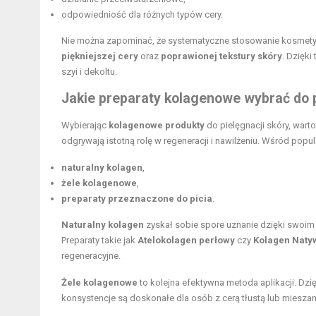
odpowiedniość dla różnych typów cery.
Nie można zapominać, że systematyczne stosowanie kosmet
piękniejszej cery
oraz
poprawionej tekstury skóry
. Dzięki
szyi i dekoltu.
Jakie preparaty kolagenowe wybrać do p
Wybierając
kolagenowe produkty
do pielęgnacji skóry, war
odgrywają istotną rolę w regeneracji i nawilżeniu. Wśród popu
naturalny kolagen
,
żele kolagenowe
,
preparaty przeznaczone do picia
.
Naturalny kolagen
zyskał sobie spore uznanie dzięki swoim
Preparaty takie jak
Atelokolagen perłowy
czy
Kolagen Naty
regeneracyjne.
Żele kolagenowe
to kolejna efektywna metoda aplikacji. Dzi
konsystencje są doskonałe dla osób z cerą tłustą lub mieszan