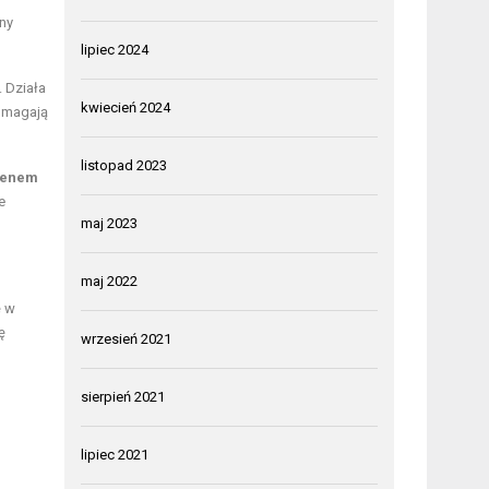
lny
lipiec 2024
 Działa
kwiecień 2024
omagają
listopad 2023
genem
e
maj 2023
maj 2022
ę w
ę
wrzesień 2021
sierpień 2021
lipiec 2021