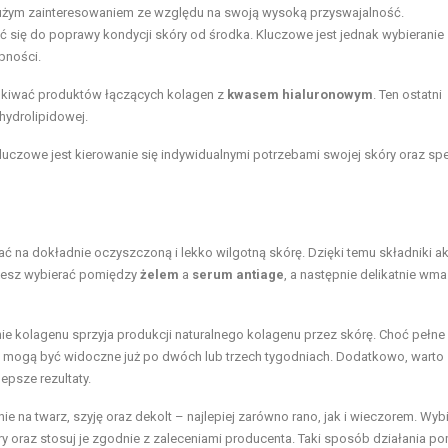
ę dużym zainteresowaniem ze względu na swoją wysoką przyswajalność.
ć się do poprawy kondycji
skóry od środka
. Kluczowe jest jednak wybieranie
pności.
kiwać produktów łączących kolagen z
kwasem hialuronowym
. Ten ostatni
ydrolipidowej.
uczowe jest kierowanie się indywidualnymi potrzebami swojej skóry oraz spe
ać na dokładnie oczyszczoną i lekko wilgotną skórę. Dzięki temu składniki a
ożesz wybierać pomiędzy
żelem
a
serum antiage
, a następnie delikatnie w
e kolagenu sprzyja produkcji naturalnego kolagenu przez skórę. Choć pełne 
y mogą być widoczne już po dwóch lub trzech tygodniach. Dodatkowo, warto
epsze rezultaty.
e na twarz, szyję oraz dekolt – najlepiej zarówno rano, jak i wieczorem. Wybi
 oraz stosuj je zgodnie z zaleceniami producenta. Taki sposób działania p