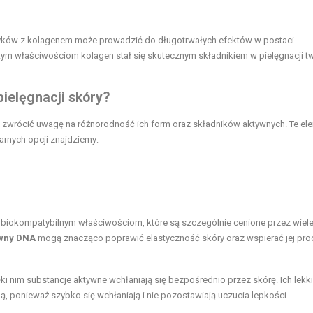
yków z kolagenem może prowadzić do długotrwałych efektów w postaci
 tym właściwościom kolagen stał się skutecznym składnikiem w pielęgnacji tw
ielęgnacji skóry?
to zwrócić uwagę na różnorodność ich form oraz składników aktywnych. Te el
larnych opcji znajdziemy:
 biokompatybilnym właściwościom, które są szczególnie cenione przez wiel
wny DNA
mogą znacząco poprawić elastyczność skóry oraz wspierać jej pro
ęki nim substancje aktywne wchłaniają się bezpośrednio przez skórę. Ich lekk
ą, ponieważ szybko się wchłaniają i nie pozostawiają uczucia lepkości.