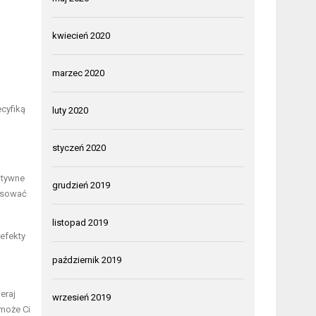
kwiecień 2020
marzec 2020
cyfiką
luty 2020
styczeń 2020
ktywne
grudzień 2019
masować
listopad 2019
efekty
październik 2019
eraj
wrzesień 2019
omoże Ci