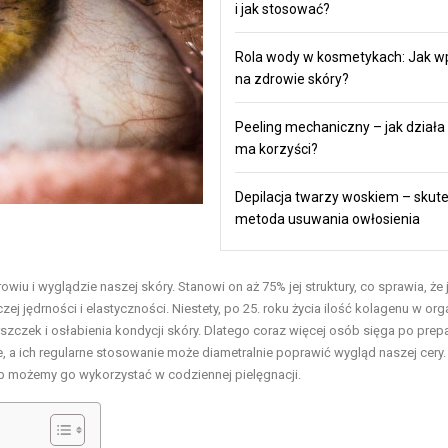
i jak stosować?
Rola wody w kosmetykach: Jak w
na zdrowie skóry?
Peeling mechaniczny – jak działa i
ma korzyści?
Depilacja twarzy woskiem – skut
metoda usuwania owłosienia
wiu i wyglądzie naszej skóry. Stanowi on aż 75% jej struktury, co sprawia, że
 jędrności i elastyczności. Niestety, po 25. roku życia ilość kolagenu w or
czek i osłabienia kondycji skóry. Dlatego coraz więcej osób sięga po prepa
e, a ich regularne stosowanie może diametralnie poprawić wygląd naszej cery.
ób możemy go wykorzystać w codziennej pielęgnacji.