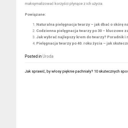
maksymalizować korzyści płynące z ich użycia.
Powiązane:
Naturalna pielęgnacja twarzy – jak dbać o skórę n
Codzienna pielęgnacja twarzy po 30 – kluczowe za
Jak wybrać najlepszy krem do twarzy? Poradnik i 
Pielęgnacja twarzy po 40. roku życia – jak skutecz
Posted in
Uroda
Nawigacja
Jak sprawić, by włosy pięknie pachniały? 10 skutecznych s
wpisu