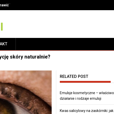
finicje, metody i korzyści dla Twojego uśmiechu
TAKT
cję skóry naturalnie?
RELATED POST
Emulsje kosmetyczne – właściwoś
działanie i rodzaje emulsji
Kwas salicylowy na zaskórniki: jak