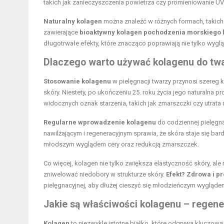
takich jak zanieczyszczenia powietrza czy promieniowanie UV. 
Naturalny kolagen
można znaleźć w różnych formach, takich 
zawierające
bioaktywny kolagen pochodzenia morskiego l
długotrwałe efekty, które znacząco poprawiają nie tylko wyglą
Dlaczego warto używać kolagenu do tw
Stosowanie kolagenu
w
pielęgnacji twarzy
przynosi szereg k
skóry. Niestety, po ukończeniu 25. roku życia jego naturalna
widocznych oznak starzenia, takich jak zmarszczki czy utrata 
Regularne wprowadzenie kolagenu
do codziennej pielęgn
nawilżającym i regeneracyjnym sprawia, że skóra staje się bard
młodszym wyglądem cery oraz redukcją zmarszczek.
Co więcej, kolagen nie tylko zwiększa elastyczność skóry, al
zniwelować niedobory w strukturze skóry.
Efekt? Zdrowa i p
pielęgnacyjnej, aby dłużej cieszyć się młodzieńczym wygląde
Jakie są właściwości kolagenu – regener
Kolagen
to niezwykle istotne białko, które odgrywa kluczową r