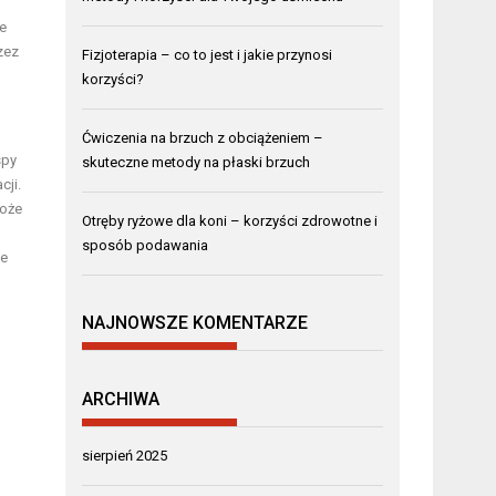
le
zez
Fizjoterapia – co to jest i jakie przynosi
korzyści?
Ćwiczenia na brzuch z obciążeniem –
spy
skuteczne metody na płaski brzuch
cji.
może
Otręby ryżowe dla koni – korzyści zdrowotne i
sposób podawania
ie
NAJNOWSZE KOMENTARZE
ARCHIWA
sierpień 2025