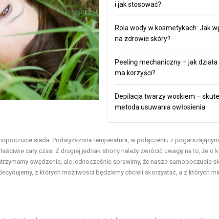
i jak stosować?
Rola wody w kosmetykach: Jak w
na zdrowie skóry?
Peeling mechaniczny – jak działa i
ma korzyści?
Depilacja twarzy woskiem – skut
metoda usuwania owłosienia
opoczucie siada. Podwyższona temperatura, w połączeniu z pogarszającym
ściwie cały czas. Z drugiej jednak strony należy zwrócić uwagę na to, że o k
wstrzymamy swędzenie, ale jednocześnie sprawimy, że nasze samopoczucie si
decydujemy, z których możliwości będziemy chcieli skorzystać, a z których m