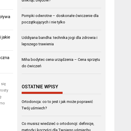
uniknąć błędów?
Pompki odwrotne – doskonałe ćwiczenie dla
pływa
początkujących i nie tylko
 jakie
Uddiyana bandha: technika jogi dla zdrowia i
lepszego trawienia
eczna
Miha bodytec cena urządzenia – Cena sprzętu
do ćwiczeń
 się
OSTATNIE WPISY
rosty
ę
Ortodoncja: co to jest i jak może poprawić
imo
Twój uśmiech?
Co musisz wiedzieć o ortodoncji: definicje,
metody i korzyści dla Twojego uśmiechu