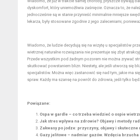
Wiadomo, że już w trakcie samej choroby, pryszcze bywają ba
dyskomfort, który uniemożliwia zaśnięcie. Oznacza to, że nal
jednocześnie są w stanie przynieść minimalnie mniejsze swędz
lekarza, były stosowane zgodnie z jego zaleceniami, poniewa
Wiadomo, że ludzie decydują się na wizytę u specjalistów prz
wietrznej naturalne rozwiązania
nie prezentuje się zbyt atrakcy
Przede wszystkim pod żadnym pozorem nie można zrywać stru
skutkować powstaniem blizn. Niestety, ale jeśli utworzą się bli
specjalistów. Można więc zastanowić się nad tym, jakie ma si
spraw. Każdy ma szansę na powrót do zdrowia, jeśli tylko będ
Powiązane:
Ospa w gardle – co trzeba wiedzieć o ospie wietrz
Jak stres wpływa na zdrowie? Objawy i metody rad
Zakwasy po jodze: przyczyny, objawy i skuteczne
Gazy jelitowe – nadmiar gazów. Wzdęcia brzucha –