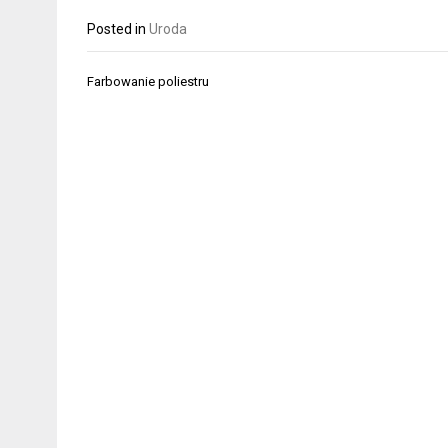
Posted in
Uroda
Nawigacja
Farbowanie poliestru
wpisu