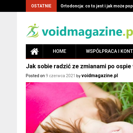
OSTATNIE
Ortodoncja: co to jest i jak może p
HOME
WSPÓŁPRACA I KON
Jak sobie radzić ze zmianami po ospie 
voidmagazine.pl
Posted on
9 czerwca 2021
by