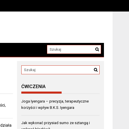
ĆWICZENIA
Joga Iyengara – precyzja, terapeutyczne
ci,
korzyści i wpływ B.K.S. Iyengara
Jak wykonać przysiad sumo ze sztangą i
 działa