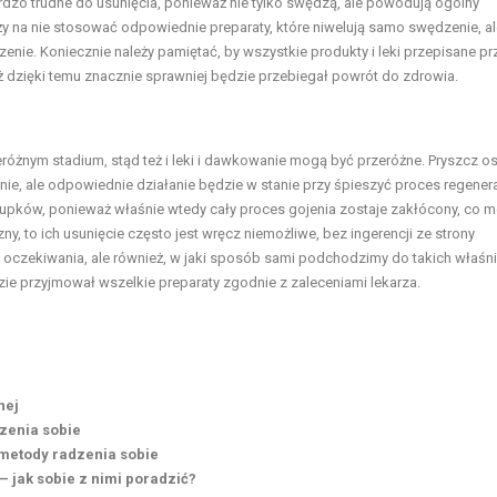
rdzo trudne do usunięcia, ponieważ nie tylko swędzą, ale powodują ogólny
eży na nie stosować odpowiednie preparaty, które niwelują samo swędzenie, a
enie. Koniecznie należy pamiętać, by wszystkie produkty i leki przepisane pr
ż dzięki temu znacznie sprawniej będzie przebiegał powrót do zdrowia.
eróżnym stadium, stąd też i leki i dawkowanie mogą być przeróżne.
Pryszcz o
jnie, ale odpowiednie działanie będzie w stanie przy śpieszyć proces regenera
pków, ponieważ właśnie wtedy cały proces gojenia zostaje zakłócony, co 
zny, to ich usunięcie często jest wręcz niemożliwe, bez ingerencji ze strony
ę oczekiwania, ale również, w jaki sposób sami podchodzimy do takich właśn
zie przyjmował wszelkie preparaty zgodnie z zaleceniami lekarza.
nej
zenia sobie
 metody radzenia sobie
 jak sobie z nimi poradzić?