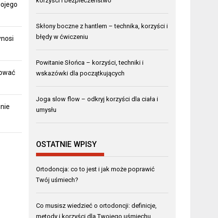
korzyści i bezpieczeństwo
wojego
Skłony boczne z hantlem – technika, korzyści i
błędy w ćwiczeniu
ynosi
Powitanie Słońca – korzyści, techniki i
gować
wskazówki dla początkujących
Joga slow flow – odkryj korzyści dla ciała i
 nie
umysłu
OSTATNIE WPISY
Ortodoncja: co to jest i jak może poprawić
Twój uśmiech?
Co musisz wiedzieć o ortodoncji: definicje,
metody i korzyści dla Twojego uśmiechu