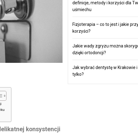
definicje, metody i korzyści dla T
uśmiechu
Fizjoterapia – co to jest i jakie prz
korzyści?
Jakie wady zgryzu można skory
dzięki ortodoncji?
Jak wybrać dentystę w Krakowie i
tylko?
i
eku
elikatnej konsystencji