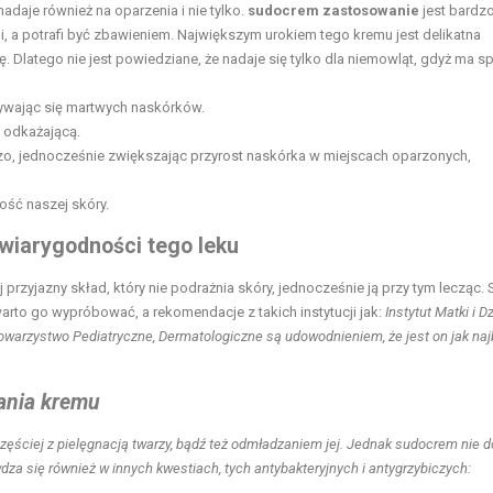
 nadaje również na oparzenia i nie tylko.
sudocrem zastosowanie
jest bardz
gi, a potrafi być zbawieniem. Największym urokiem tego kremu jest delikatna
. Dlatego nie jest powiedziane, że nadaje się tylko dla niemowląt, gdyż ma s
bywając się martwych naskórków.
ę odkażającą.
zo, jednocześnie zwiększając przyrost naskórka w miejscach oparzonych,
ość naszej skóry.
wiarygodności tego leku
przyjazny skład, który nie podrażnia skóry, jednocześnie ją przy tym lecząc.
 warto go wypróbować, a rekomendacje z takich instytucji jak:
Instytut Matki i D
Towarzystwo Pediatryczne, Dermatologiczne są udowodnieniem, że jest on jak naj
ania kremu
ęściej z pielęgnacją twarzy, bądź też odmładzaniem jej. Jednak sudocrem nie d
dza się również w innych kwestiach, tych antybakteryjnych i antygrzybiczych: