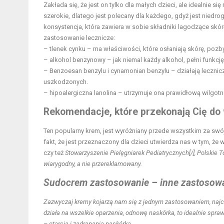
Zakłada się, że jest on tylko dla małych dzieci, ale idealnie się
szerokie, dlatego jest polecany dla każdego, gdyż jest niedro
konsystencja, która zawiera w sobie składniki lagodzące skórę
zastosowanie lecznicze:
– tlenek cynku – ma właściwości, które osłaniają skórę, poz
– alkohol benzynowy – jak niemal każdy alkohol, pełni funkcj
– Benzoesan benzylu i cynamonian benzylu – działają lecznic
uszkodzonych.
– hipoalergiczna lanolina – utrzymuje ona prawidłową wilgotn
Rekomendacje, które przekonają Cię do 
Ten popularny krem, jest wyróżniany przede wszystkim za swój 
fakt, że jest przeznaczony dla dzieci utwierdza nas w tym, że
czy też
Stowarzyszenie Pielęgniarek Pediatrycznych[/], Polskie 
wiarygodny, a nie przereklamowany.
Sudocrem zastosowanie – inne zastosow
Zazwyczaj kremy kojarzą nam się z jednym zastosowaniem, najcz
działa na wszelkie oparzenia, odnowę naskórka, to idealnie spraw
– otarcia i zadrapania naskórka