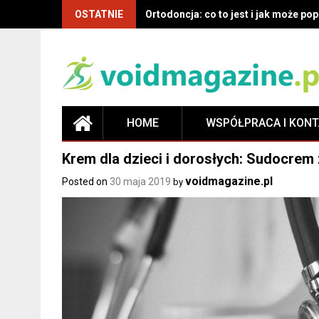
OSTATNIE
Co musisz wiedzieć o ortodoncji: de
HOME
WSPÓŁPRACA I KON
Krem dla dzieci i dorosłych: Sudocrem
voidmagazine.pl
Posted on
30 maja 2019
by