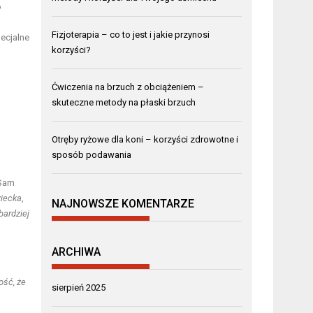
o
Fizjoterapia – co to jest i jakie przynosi
pecjalne
korzyści?
Ćwiczenia na brzuch z obciążeniem –
skuteczne metody na płaski brzuch
Otręby ryżowe dla koni – korzyści zdrowotne i
sposób podawania
 Sam
ziecka
,
NAJNOWSZE KOMENTARZE
bardziej
ARCHIWA
ość, że
sierpień 2025