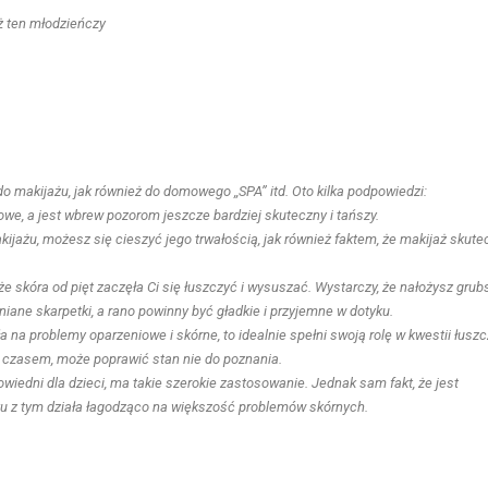
eż ten młodzieńczy
makijażu, jak również do domowego ,,SPA’’ itd. Oto kilka podpowiedzi:
kowe, a jest wbrew pozorom jeszcze bardziej skuteczny i tańszy.
ijażu, możesz się cieszyć jego trwałością, jak również faktem, że makijaż skute
że skóra od pięt zaczęła Ci się łuszczyć i wysuszać. Wystarczy, że nałożysz grub
iane skarpetki, a rano powinny być gładkie i przyjemne w dotyku.
ła na problemy oparzeniowe i skórne, to idealnie spełni swoją rolę w kwestii łuszc
z czasem, może poprawić stan nie do poznania.
powiedni dla dzieci, ma takie szerokie zastosowanie. Jednak sam fakt, że jest
zku z tym działa łagodząco na większość problemów skórnych.