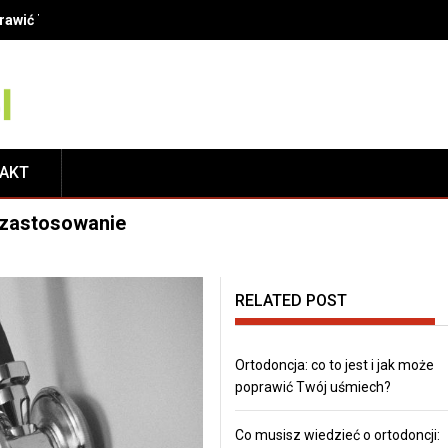
finicje, metody i korzyści dla Twojego uśmiechu
TAKT
 zastosowanie
RELATED POST
Ortodoncja: co to jest i jak może
poprawić Twój uśmiech?
Co musisz wiedzieć o ortodoncji: