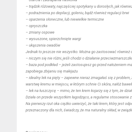
– trądzik różowaty, najczęściej spotykany u dorosłych, jak równi
– podrażnienia po depilacji, goleniu, bądź również regulacji brwi
– oparzenia słoneczne, lub niewielkie termiczne
– opryszczka
– zmiany ospowe
– wysuszone, spierzchnięte wargi
– ukąszenia owadów
Jednak to jeszcze nie wszystko. Można go zastosować również do 
– niczym się nie różni, jeśli chodzi o działanie przeciwzmarszcz
– baza pod podkład – jeżeli zastosujesz go przed nałożeniem mak
zapobiega zbijaniu się makijażu
– idealny lek na pięty – zapewne nieraz zmagałaś się z problem, 
warstwę kremu w miejscu, w którym schnie Ci skóra, nałóż bawełn
– lek na łuszczycę – mimo, że ten krem kojarzy się z tym, że dzia
Działa on przede wszystkim łagodząco, a regularne stosowanie 
Na pierwszy rzut oka ciężko uwierzyć, że taki krem, który jest od
przeznaczony dla nich, świadczy, że ma naturalny skład, w zwią