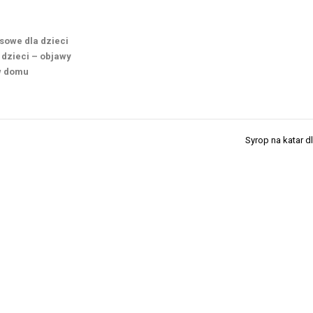
usowe dla dzieci
dzieci – objawy
 w domu
Syrop na katar dl