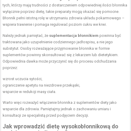
tych, którzy mają trudności z dostarczeniem odpowiedniej ilości błonnika
wyłącznie poprzez dietę, takie preparaty mogą okazać się pomocne.
Błonnik pełni istotną rolę w utrzymaniu zdrowia układu pokarmowego –
wspiera trawienie i pomaga regulować poziom cukru we krwi.
Należy jednak pamiętać, że
suplementacja błonnikiem
powinna być
traktowana jako uzupełnienie codziennego jadłospisu, a nie jego
substytut. Osoby rozważające przyjmowanie błonnika w formie
suplementów powinny skonsultować się z lekarzem lub dietetykiem.
Odpowiednia dawka może przyczynić się do procesu odchudzania
poprzez:
wzrost uczucia sytości,
ograniczenie apetytu na niezdrowe przekąski,
wsparcie w redukcji masy ciała.
Warto więc rozważyć włączenie błonnika z suplementów diety jako
wsparcie dla zdrowia. Pamiętajmy jednak o zachowaniu umiaru i
konsultacji ze specjalistą przed podjęciem decyzji.
Jak wprowadzić dietę wysokobłonnikową do