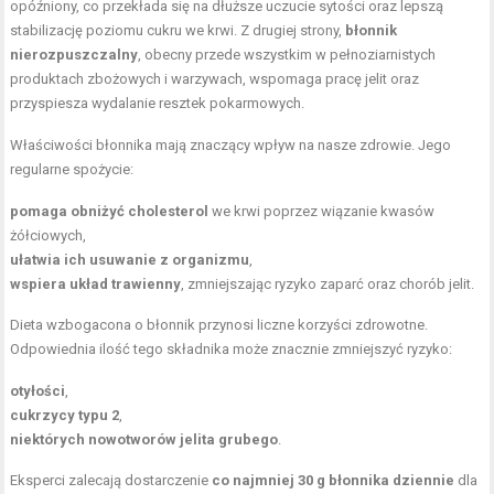
opóźniony, co przekłada się na dłuższe uczucie sytości oraz lepszą
stabilizację poziomu cukru we krwi. Z drugiej strony,
błonnik
nierozpuszczalny
, obecny przede wszystkim w pełnoziarnistych
produktach zbożowych i warzywach, wspomaga pracę jelit oraz
przyspiesza wydalanie resztek pokarmowych.
Właściwości błonnika mają znaczący wpływ na nasze zdrowie. Jego
regularne spożycie:
pomaga obniżyć cholesterol
we krwi poprzez wiązanie kwasów
żółciowych,
ułatwia ich usuwanie z organizmu
,
wspiera układ trawienny
, zmniejszając ryzyko zaparć oraz chorób jelit.
Dieta wzbogacona o błonnik przynosi liczne korzyści zdrowotne.
Odpowiednia ilość
tego składnika może znacznie zmniejszyć ryzyko:
otyłości
,
cukrzycy typu 2
,
niektórych nowotworów jelita grubego
.
Eksperci zalecają dostarczenie
co najmniej 30 g błonnika dziennie
dla