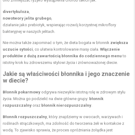
ono zmniejszać ryzyko wystąpienia chorób takich jak:
divertykuloza
,
nowotwory jelita grubego
,
działanie jako prebiotyk, wspierając rozwój korzystnej mikroflory
bakteryjnej w naszych jelitach.
Nie można także zapominać o tym, że dieta bogata w błonnik
zwiększa
uczucie sytości
, co ułatwia kontrolowanie masy ciała.
Włączenie
produktów z dużą zawartością błonnika do codziennego menu
to
istotny krok ku zdrowszemu stylowi życia i zrównoważonej diecie.
Jakie są właściwości błonnika i jego znaczenie
w diecie?
Błonnik pokarmowy
odgrywa niezwykle istotną rolę w zdrowym stylu
życia. Można go podzielić na dwie główne grupy:
błonnik
rozpuszczalny
oraz
błonnik nierozpuszczalny
.
Błonnik rozpuszczalny
, który znajdziemy w owocach, warzywach i
roślinach strączkowych, ma zdolność do tworzenia żeli w kontakcie z
wodą. To zjawisko sprawia, że proces opróżniania żołądka jest