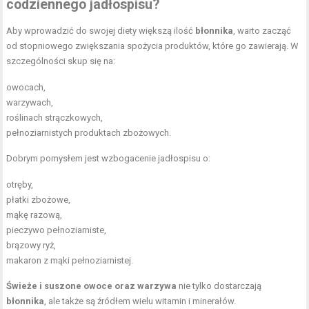
codziennego jadłospisu?
Aby wprowadzić do swojej diety większą ilość
błonnika
, warto zacząć
od stopniowego zwiększania spożycia produktów, które go zawierają. W
szczególności skup się na:
owocach,
warzywach,
roślinach strączkowych,
pełnoziarnistych produktach zbożowych.
Dobrym pomysłem jest wzbogacenie jadłospisu o:
otręby,
płatki zbożowe,
mąkę razową,
pieczywo pełnoziarniste,
brązowy ryż,
makaron z mąki pełnoziarnistej.
Świeże i suszone owoce oraz warzywa
nie tylko dostarczają
błonnika
, ale także są źródłem wielu
witamin i minerałów
.