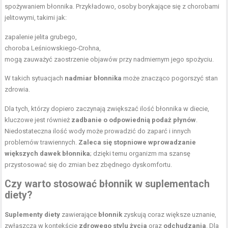
spożywaniem błonnika. Przykładowo, osoby borykające się z chorobami
jelitowymi, takimi jak:
zapalenie jelita grubego,
choroba Leśniowskiego-Crohna,
mogą zauważyć zaostrzenie objawów przy nadmiernym jego spożyciu.
W takich sytuacjach
nadmiar błonnika
może znacząco pogorszyć stan
zdrowia.
Dla tych, którzy dopiero zaczynają zwiększać ilość błonnika w diecie,
kluczowe jest również
zadbanie o odpowiednią podaż płynów
.
Niedostateczna ilość wody może prowadzić do zaparć i innych
problemów trawiennych.
Zaleca się stopniowe wprowadzanie
większych dawek błonnika
; dzięki temu organizm ma szansę
przystosować się do zmian bez zbędnego dyskomfortu.
Czy warto stosować błonnik w suplementach
diety?
Suplementy diety
zawierające
błonnik
zyskują coraz większe uznanie,
zwłaszcza w kontekście
zdrowego stylu życia
oraz
odchudzania
. Dla