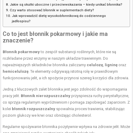
Jakie są skutki uboczne i przeciwwskazania – kiedy unikać błonnika?
Czy warto stosować błonnik w suplementach diety?
Jak wprowadzić dietę wysokobłonnikową do codziennego
jadłospisu?
Co to jest błonnik pokarmowy i jakie ma
znaczenie?
Błonnik pokarmowy
to zespół substancji roślinnych, które nie są
rozkładane przez enzymy w naszym układzie trawiennym. Do
najważniejszych składników błonnika zaliczamy
celulozę
,
ligninę
oraz
hemicelulozę
. Te elementy odgrywają istotną rolę w prawidłowym
funkcjonowaniu jelit, a ich spożycie przynosi szereg korzyści dla zdrowia.
Jedną z kluczowych zalet błonnika jest jego zdolność do wspomagania
pracy jelit.
Błonnik nierozpuszczalny
przyspiesza ruchy perystaltyczne,
co sprzyja regularnym wypróżnieniom i pomaga zapobiegać zaparciom. Z
kolei
błonnik rozpuszczalny
spowalnia proces trawienia, stabilizując
poziom glukozy we krwi oraz obniżając cholesterol.
Regularne spożywanie błonnika pozytywnie wpływa na zdrowie jelit. Może