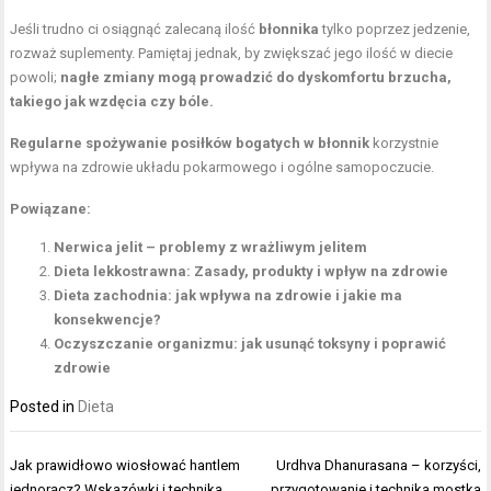
Jeśli trudno ci osiągnąć zalecaną ilość
błonnika
tylko poprzez jedzenie,
rozważ suplementy. Pamiętaj jednak, by zwiększać jego ilość w diecie
powoli;
nagłe zmiany mogą prowadzić do dyskomfortu brzucha,
takiego jak wzdęcia czy bóle.
Regularne spożywanie posiłków
bogatych w błonnik
korzystnie
wpływa na zdrowie układu pokarmowego i ogólne samopoczucie.
Powiązane:
Nerwica jelit – problemy z wrażliwym jelitem
Dieta lekkostrawna: Zasady, produkty i wpływ na zdrowie
Dieta zachodnia: jak wpływa na zdrowie i jakie ma
konsekwencje?
Oczyszczanie organizmu: jak usunąć toksyny i poprawić
zdrowie
Posted in
Dieta
Nawigacja
Jak prawidłowo wiosłować hantlem
Urdhva Dhanurasana – korzyści,
wpisu
jednorącz? Wskazówki i technika
przygotowanie i technika mostka