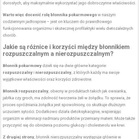
dorosłych, aby maksymalnie wykorzystać jego dobroczynne właściwości.
Warto więc docenić rolę błonnika pokarmowego
w naszym
codziennym jadłospisie – jest on kluczem do prawidłowego
funkcjonowania organizmu i skutecznej profilaktyki wielu dietozależnych
chorób.
Jakie są różnice i korzyści między błonnikiem
rozpuszczalnym a nierozpuszczalnym?
Błonnik pokarmowy
dzieli się na dwie główne kategorie:
rozpuszczalny
i
nierozpuszczalny
, z których każdy ma swoje
wyjątkowe właściwości oraz korzyści zdrowotne.
Błonnik rozpuszczalny
, obecny w produktach takich jak owsianka,
jabłka czy groch, ma zdolność tworzenia żeli w żołądku. To sprawia, że
proces opróżniania żołądka jest spowolniony, co skutkuje dłuższym
uczuciem sytości. Dodatkowo działa detoksykacyjnie, wspierając
organizm w eliminacji nadmiaru produktów przemiany materii. Może także
przyczynić się do obniżenia poziomu glukozy i cholesterolu we krwi.
Z drugiej strony
, błonnik nierozpuszczalny występuje głównie w