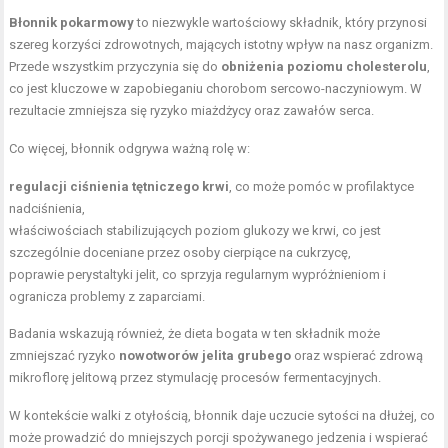
Błonnik pokarmowy
to niezwykle wartościowy składnik, który przynosi
szereg korzyści zdrowotnych, mających istotny wpływ na nasz organizm.
Przede wszystkim przyczynia się do
obniżenia poziomu cholesterolu
,
co jest kluczowe w zapobieganiu chorobom sercowo-naczyniowym. W
rezultacie zmniejsza się ryzyko miażdżycy oraz zawałów serca.
Co więcej, błonnik odgrywa ważną rolę w:
regulacji ciśnienia tętniczego krwi
, co może pomóc w profilaktyce
nadciśnienia,
właściwościach stabilizujących poziom glukozy we krwi, co jest
szczególnie doceniane przez osoby cierpiące na cukrzycę,
poprawie perystaltyki jelit, co sprzyja regularnym wypróżnieniom i
ogranicza problemy z zaparciami.
Badania wskazują również, że dieta bogata w ten składnik może
zmniejszać ryzyko
nowotworów jelita grubego
oraz wspierać zdrową
mikroflorę jelitową przez stymulację procesów fermentacyjnych.
W kontekście walki z otyłością, błonnik daje uczucie sytości na dłużej, co
może prowadzić do mniejszych porcji spożywanego jedzenia i wspierać