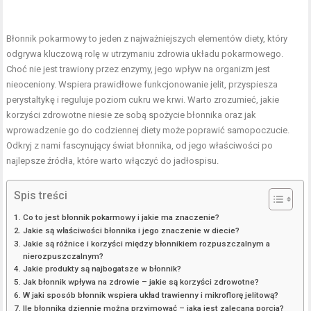
Błonnik pokarmowy to jeden z najważniejszych elementów diety, który
odgrywa kluczową rolę w utrzymaniu zdrowia układu pokarmowego.
Choć nie jest trawiony przez enzymy, jego wpływ na organizm jest
nieoceniony. Wspiera prawidłowe funkcjonowanie jelit, przyspiesza
perystaltykę i reguluje poziom cukru we krwi. Warto zrozumieć, jakie
korzyści zdrowotne niesie ze sobą spożycie błonnika oraz jak
wprowadzenie go do codziennej diety może poprawić samopoczucie.
Odkryj z nami fascynujący świat błonnika, od jego właściwości po
najlepsze źródła, które warto włączyć do jadłospisu.
Spis treści
Co to jest błonnik pokarmowy i jakie ma znaczenie?
Jakie są właściwości błonnika i jego znaczenie w diecie?
Jakie są różnice i korzyści między błonnikiem rozpuszczalnym a
nierozpuszczalnym?
Jakie produkty są najbogatsze w błonnik?
Jak błonnik wpływa na zdrowie – jakie są korzyści zdrowotne?
W jaki sposób błonnik wspiera układ trawienny i mikroflorę jelitową?
Ile błonnika dziennie można przyjmować – jaka jest zalecana porcja?