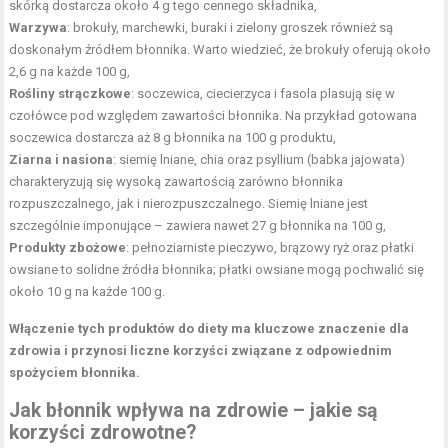
skórką dostarcza około 4 g tego cennego składnika,
Warzywa
: brokuły, marchewki, buraki i zielony groszek również są
doskonałym źródłem błonnika. Warto wiedzieć, że brokuły oferują około
2,6 g na każde 100 g,
Rośliny strączkowe
: soczewica, ciecierzyca i fasola plasują się w
czołówce pod względem zawartości błonnika. Na przykład gotowana
soczewica dostarcza aż 8 g błonnika na 100 g produktu,
Ziarna i nasiona
: siemię lniane, chia oraz psyllium (babka jajowata)
charakteryzują się wysoką zawartością zarówno błonnika
rozpuszczalnego, jak i nierozpuszczalnego. Siemię lniane jest
szczególnie imponujące – zawiera nawet 27 g błonnika na 100 g,
Produkty zbożowe
: pełnoziarniste pieczywo, brązowy ryż oraz płatki
owsiane to solidne źródła błonnika; płatki owsiane mogą pochwalić się
około 10 g na każde 100 g.
Włączenie tych produktów do diety ma kluczowe znaczenie dla
zdrowia i przynosi liczne korzyści związane z odpowiednim
spożyciem błonnika.
Jak błonnik wpływa na zdrowie – jakie są
korzyści zdrowotne?