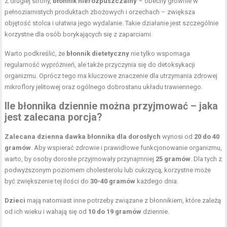
Z drugiej strony,
błonnik nierozpuszczalny
– obecny głównie w
pełnoziarnistych produktach zbożowych i orzechach – zwiększa
objętość stolca i ułatwia jego wydalanie. Takie działanie jest szczególnie
korzystne dla osób borykających się z zaparciami.
Warto podkreślić, że
błonnik dietetyczny
nie tylko wspomaga
regularność wypróżnień, ale także przyczynia się do detoksykacji
organizmu. Oprócz tego ma kluczowe znaczenie dla utrzymania zdrowej
mikroflory jelitowej oraz ogólnego dobrostanu układu trawiennego.
Ile błonnika dziennie można przyjmować – jaka
jest zalecana porcja?
Zalecana dzienna dawka błonnika dla dorosłych
wynosi od
20 do 40
gramów
. Aby wspierać zdrowie i prawidłowe funkcjonowanie organizmu,
warto, by osoby dorosłe przyjmowały przynajmniej
25 gramów
. Dla tych z
podwyższonym poziomem cholesterolu lub cukrzycą, korzystne może
być zwiększenie tej ilości do
30-40 gramów
każdego dnia.
Dzieci
mają natomiast inne potrzeby związane z błonnikiem, które zależą
od ich wieku i wahają się od
10 do 19 gramów
dziennie.