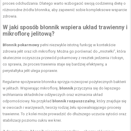
proces odchudzania
. Dlatego warto wzbogacić swoją codzienną dietę o
różnorodne źródła błonnika, aby zapewnić sobie kompleksowe wsparcie
zdrowia.
W jaki sposób błonnik wspiera układ trawienny i
mikroflorę jelitową?
Błonnik pokarmowy
pełni niezwykle istotną funkcję w kontekście
zdrowia jelit oraz ich mikroflory. Można go porównać do „miotełki”, która
skutecznie oczyszcza przewód pokarmowy z resztek jedzenia i toksyn,
co sprawia, że proces trawienia staje się bardziej efektywny, a
perystaltyka jelit ulega poprawie.
Regularne spożywanie błonnika sprzyja rozwojowi pożytecznych bakterii
w jelitach. Wspierając mikroflorę,
błonnik
przyczynia się do lepszego
wchłaniania składników odżywczych oraz wzmacnia układ
odpornościowy. Na przykład
błonnik rozpuszczalny
, który znajduje się
w owocach i warzywach, tworzy rodzaj żelu spowalniającego procesy
trawienne. To z kolei może prowadzić do dłuższego uczucia sytości oraz
stabilizacji poziomu cukru we krwi.