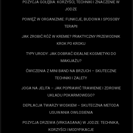
POZYCJA GOŁĘBIA: KORZYŚCI, TECHNIKI I ZNACZENIE W
JODZE
POWIĘŹ W ORGANIZMIE: FUNKCJE, BUDOWA I SPOSOBY
TERAPII
JAK ZROBIĆ RÓŻ W KREMIE? PRAKTYCZNY PRZEWODNIK
KROK PO KROKU
TYPY URODY: JAK DOBRAĆ IDEALNE KOSMETYKI DO
MAKIJAŻU?
ĆWICZENIA Z MINI BAND NA BRZUCH – SKUTECZNE
TECHNIKI I ZALETY
JOGA NA JELITA – JAK POPRAWIĆ TRAWIENIE I ZDROWIE
UKŁADU POKARMOWEGO?
DEPILACJA TWARZY WOSKIEM – SKUTECZNA METODA
USUWANIA OWŁOSIENIA
POZYCJA DRZEWA (VRKSASANA) W JODZE: TECHNIKA,
KORZYŚCI I MODYFIKACJE