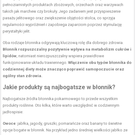
pełnoziarnistych produktach zbożowych, orzechach oraz warzywach
takich jak marchew czy brokuły. Jego zadaniem jest przyspieszenie
pasażu jelitowego oraz zwiększenie objętości stolca, co sprzyja
regularności wypróżnień i zapobiega zaparciom poprzez stymulację
perystaltyki jelit.
Oba rodzaje błonnika odgrywają kluczową rolę dla dobrego zdrowia.
Błonnik rozpuszczalny pozytywnie wpływa na metabolizm cukrów i
lipidów
, natomiast nierozpuszczalny wspiera prawidłowe
funkcjonowanie układu trawiennego.
Włączenie obu typów błonnika do
codziennej diety może znacząco poprawić samopoczucie oraz
ogólny stan zdrowia.
Jakie produkty są najbogatsze w błonnik?
Najbogatsze
źródła błonnika pokarmowego
to przede wszystkim
produkty roślinne. Oto kilka, które warto uwzględnić w codziennym
jadłospisie:
Owoce
: jabłka, jagody, gruszki, pomarańcze oraz banany to świetne
opcje bogate w błonnik. Na przykład jedno średniej wielkości jabłko ze