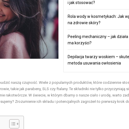
i jak stosować?
Rola wody w kosmetykach: Jak w
na zdrowie skóry?
Peeling mechaniczny – jak działa i
ma korzyści?
Depilacja twarzy woskiem – skut
metoda usuwania owłosienia
budzić naszą czujność. Wiele z popularnych produktów, które codziennie sto
, takie jak parabeny, SLS czy ftalany. Te składniki nie tylko przyczyniają s
ałanie rakotwórcze. W świecie, w którym dbamy o nasze ciało i urodę, warto za
osujemy? Zrozumienie ich składu i potencjalnych zagrożeń to pierwszy krok d