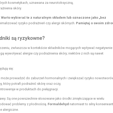
których kosmetykach, uznawana za neurotoksyczną,
żnienia skóry.
.
Warto wybierać te z naturalnym składem lub oznaczone jako „bez
malizować ryzyko podrażnień czy alergii skórnych.
Pamiętaj o swoim zdrow
ładniki są ryzykowne?
naczeniu, zwłaszcza w kontekście składników mogących wpływać negatywnie
gą wywoływać alergie czy podrażnienia skóry; niektóre z nich są nawet
dują się:
ie może prowadzić do zaburzeń hormonalnych i zwiększać ryzyko nowotworó
 który potrafi podrażnić skórę oraz oczy,
ntrowersje w produktach do pielęgnacji.
awy. Są one powszechnie stosowane jako środki zmiękczające w wielu
odować problemy z płodnością.
Formaldehyd
natomiast to silny konserwant
e alergiczne.