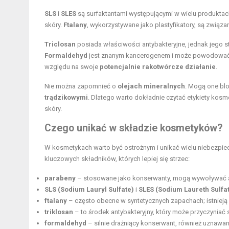
SLS
i
SLES
są surfaktantami występującymi w wielu produkta
skóry.
Ftalany
, wykorzystywane jako plastyfikatory, są związa
Triclosan
posiada właściwości antybakteryjne, jednak jego
Formaldehyd
jest znanym kancerogenem i może powodowa
względu na swoje
potencjalnie rakotwórcze działanie
.
Nie można zapomnieć o
olejach mineralnych
. Mogą one b
trądzikowymi
. Dlatego warto dokładnie czytać etykiety kos
skóry.
Czego unikać w składzie kosmetyków?
W kosmetykach warto być ostrożnym i unikać wielu niebezpiec
kluczowych składników, których lepiej się strzec:
parabeny
– stosowane jako konserwanty, mogą wywoływać al
SLS (Sodium Lauryl Sulfate)
i
SLES (Sodium Laureth Sulfa
ftalany
– często obecne w syntetycznych zapachach; istniej
triklosan
– to środek antybakteryjny, który może przyczyniać s
formaldehyd
– silnie drażniący konserwant, również uznawa