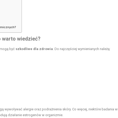
hemicznych?
o warto wiedzieć?
e mogą być
szkodliwe dla zdrowia
. Do najczęściej wymienianych należą:
 wywoływać alergie oraz podrażnienia skóry. Co więcej, niektóre badania w
adują działanie estrogenów w organizmie.