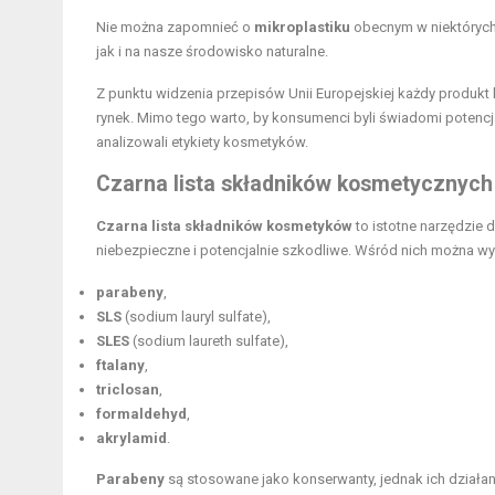
Nie można zapomnieć o
mikroplastiku
obecnym w niektórych 
jak i na nasze środowisko naturalne.
Z punktu widzenia przepisów Unii Europejskiej każdy produ
rynek. Mimo tego warto, by konsumenci byli świadomi potencj
analizowali etykiety kosmetyków.
Czarna lista składników kosmetycznych
Czarna lista składników kosmetyków
to istotne narzędzie 
niebezpieczne i potencjalnie szkodliwe. Wśród nich można wy
parabeny
,
SLS
(sodium lauryl sulfate),
SLES
(sodium laureth sulfate),
ftalany
,
triclosan
,
formaldehyd
,
akrylamid
.
Parabeny
są stosowane jako konserwanty, jednak ich dział