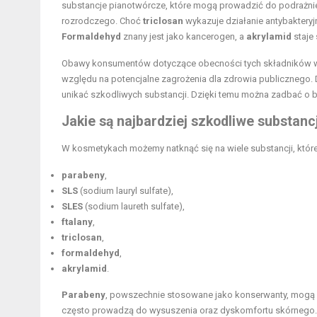
substancje pianotwórcze, które mogą prowadzić do podrażni
rozrodczego. Choć
triclosan
wykazuje działanie antybaktery
Formaldehyd
znany jest jako kancerogen, a
akrylamid
staje
Obawy konsumentów dotyczące obecności tych składników w k
względu na potencjalne zagrożenia dla zdrowia publicznego. 
unikać szkodliwych substancji. Dzięki temu można zadbać o 
Jakie są najbardziej szkodliwe substan
W kosmetykach możemy natknąć się na wiele substancji, któr
parabeny
,
SLS
(sodium lauryl sulfate),
SLES
(sodium laureth sulfate),
ftalany
,
triclosan
,
formaldehyd
,
akrylamid
.
Parabeny
, powszechnie stosowane jako konserwanty, mogą w
często prowadzą do wysuszenia oraz dyskomfortu skórnego