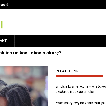
oprawić Twój uśmiech?
TAKT
k ich unikać i dbać o skórę?
RELATED POST
Emulsje kosmetyczne – właściwoś
działanie i rodzaje emulsji
Kwas salicylowy na zaskórniki: jak