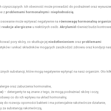
ch czyszczących. Ich obecność może prowadzić do podrażnień oraz wysusze
ne z
problemami hormonalnymi
i
niepłodnością
.
 stosowanie może wpływać negatywnie na
równowagę hormonalną organi
ć
reakcje alergiczne
u niektórych osób.
Akrylamid
również budzi kontrowe
lokować
pory skóry
, co skutkuje jej
niedotlenieniem
oraz
problemami
metyków i unikać składników mogących zaszkodzić zdrowiu oraz kondycji nas
znych substancji, które mogą negatywnie wpłynąć na nasz organizm. Oto kil
ergie oraz zaburzenia hormonalne,
te)
– detergenty te są znane z tego, że mogą podrażniać skórę i oczy,
ą obawy co do ich wpływu na
układ hormonalny
,
ię do rozwoju oporności bakterii i ma potencjalnie rakotwórcze działanie,
ny za substancję rakotwórczą,