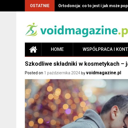
OSTATNIE
Ortodoncja: co to jest i jak może p
HOME
WSPÓŁPRACA I KON
Szkodliwe składniki w kosmetykach – ja
voidmagazine.pl
Posted on
1 października 2024
by