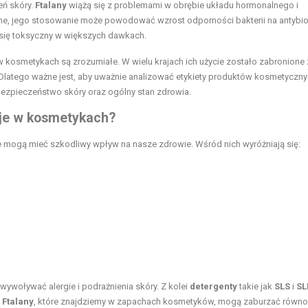
eń skóry.
Ftalany
wiążą się z problemami w obrębie układu hormonalnego i
jne, jego stosowanie może powodować wzrost odporności bakterii na antybiot
 się toksyczny w większych dawkach.
osmetykach są zrozumiałe. W wielu krajach ich użycie zostało zabronione 
Dlatego ważne jest, aby uważnie analizować etykiety produktów kosmetyczny
bezpieczeństwo skóry oraz ogólny stan zdrowia.
cje w kosmetykach?
e mogą mieć szkodliwy wpływ na nasze zdrowie. Wśród nich wyróżniają się:
ywoływać alergie i podrażnienia skóry. Z kolei
detergenty
takie jak
SLS
i
SL
.
Ftalany
, które znajdziemy w zapachach kosmetyków, mogą zaburzać równ