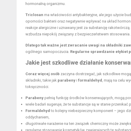
hormonalną organizmu.
Triclosan
ma właściwości antybakteryjne, ale jego użycie budz
oporności bakterii oraz negatywnie wpływać na układ hormon
reakcje alergiczne i uznawany jest za substancję rakotwórczą
wzbudza niepokój związany z bezpieczeństwem stosowania.
Dlatego tak ważne jest zwracanie uwagi na składniki za
ogólnego samopoczucia.
Regularne sprawdzanie etykiet p
Jakie jest szkodliwe działanie konserw
Coraz więcej osób
zaczyna dostrzegać, jak szkodliwe mogą
składniki, takie jak
parabeny
i
formaldehyd
, mają na celu w
toksyczności.
Parabeny
pełnią funkcję środków konserwujących, mogą pow
wiele badań sugeruje, że te substancje są w stanie przenika
Formaldehyd
to kolejny niebezpieczny komponent – jego dzi
oddychaniem,
długotrwałe narażenie na ten związek chemiczny może zwięk
regularne stosowanie kosmetyków zawierających te substancj