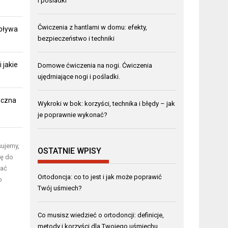
i pośladki
Ćwiczenia z hantlami w domu: efekty,
pływa
bezpieczeństwo i techniki
 jakie
Domowe ćwiczenia na nogi. Ćwiczenia
ujędrniające nogi i pośladki.
eczna
Wykroki w bok: korzyści, technika i błędy – jak
je poprawnie wykonać?
sujemy,
OSTATNIE WPISY
ię do
dać
Ortodoncja: co to jest i jak może poprawić
o
Twój uśmiech?
Co musisz wiedzieć o ortodoncji: definicje,
metody i korzyści dla Twojego uśmiechu