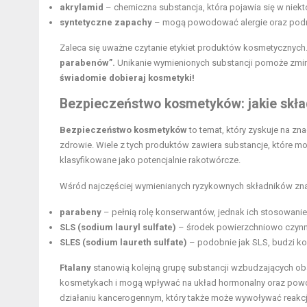
akrylamid
– chemiczna substancja, która pojawia się w nie
syntetyczne zapachy
– mogą powodować alergie oraz podra
Zaleca się uważne czytanie etykiet produktów kosmetycznych
parabenów”.
Unikanie wymienionych substancji pomoże zmini
świadomie dobieraj kosmetyki!
Bezpieczeństwo kosmetyków
: jakie sk
Bezpieczeństwo kosmetyków
to temat, który zyskuje na z
zdrowie. Wiele z tych produktów zawiera substancje, które mo
klasyfikowane jako potencjalnie rakotwórcze.
Wśród najczęściej wymienianych ryzykownych składników znaj
parabeny
– pełnią rolę konserwantów, jednak ich stosowan
SLS (sodium lauryl sulfate)
– środek powierzchniowo czynny,
SLES (sodium laureth sulfate)
– podobnie jak SLS, budzi ko
Ftalany
stanowią kolejną grupę substancji wzbudzających ob
kosmetykach i mogą wpływać na układ hormonalny oraz pow
działaniu kancerogennym, który także może wywoływać reakcj