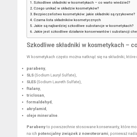
Szkodliwe składniki w kosmetykach – co warto wiedzieć?
Czego unikać w składzie kosmetyków?
Bezpieczeństwo kosmetyków: jakie składniki są ryzykowne?
Czarna lista składników kosmetycznych
Jakie są najbardziej szkodliwe substancje w kosmetykach?
Jakie jest szkodliwe działanie konserwantów i substancji c
Szkodliwe składniki w kosmetykach – c
W kosmetykach często można natknąć się na składniki, któr
parabeny
,
SLS
(Sodium Lauryl Sulfate),
SLES
(Sodium Laureth Sulfate),
ftalany
,
triclosan
,
formaldehyd
,
akrylamid
,
oleje mineralne
.
Parabeny
to powszechnie stosowane konserwanty, które mogą
na ich
potencjalny związek z nowotworami
, ponieważ naśl