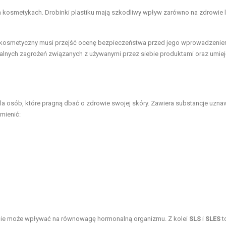
kosmetykach. Drobinki plastiku mają szkodliwy wpływ zarówno na zdrowie l
kt kosmetyczny musi przejść ocenę bezpieczeństwa przed jego wprowadzenie
alnych zagrożeń związanych z używanymi przez siebie produktami oraz umiej
dla osób, które pragną dbać o zdrowie swojej skóry. Zawiera substancje uzn
mienić:
anie może wpływać na równowagę hormonalną organizmu. Z kolei
SLS
i
SLES
t