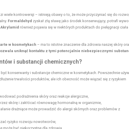
i wiele kontrowersji – istnieją obawy o to, że może przyczyniać się do rozwo
alny.
Formaldehyd
zyskał złą sławę jako środek konserwujący; potrafi wyw
.
Akrylamid
również pojawia się w niektórych produktach do pielęgnacji ciała 
warte w kosmetykach
– ma to istotne znaczenie dla zdrowia naszej skóry or
ozwala uniknąć kontaktu z tymi potencjalnie niebezpiecznymi substan
antów i substancji chemicznych?
 być konserwanty i substancje chemiczne w kosmetykach. Powszechnie uży
ydłużenie trwałości produktów, ale ich obecność może wiązać się z ryzykiem
odować podrażnienia skóry oraz reakcje alergiczne,
ć przez skórę i zakłócać równowagę hormonalną w organizmie,
ałanie drażniące może prowadzić do alergii skórnych oraz problemów z
szać ryzyko rozwoju nowotworów,
e może być niekorzystne dla zdrowia.