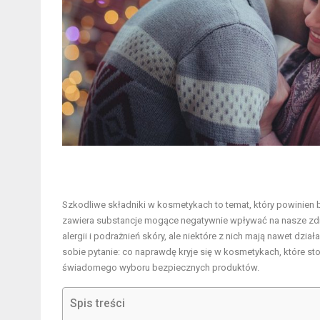
Szkodliwe
składniki w kosmetykach
to temat, który powinien 
zawiera substancje mogące negatywnie wpływać na nasze zdrowie
alergii i podrażnień skóry, ale niektóre z nich mają nawet dzi
sobie pytanie: co naprawdę kryje się w kosmetykach, które st
świadomego wyboru bezpiecznych produktów.
Spis treści