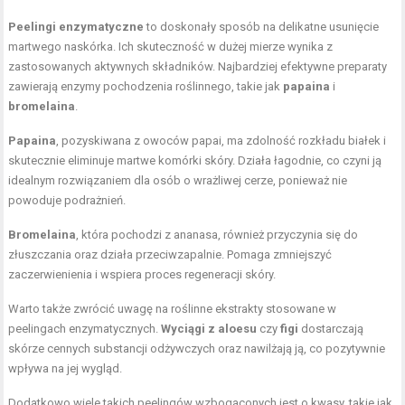
Peelingi enzymatyczne
to doskonały sposób na delikatne usunięcie
martwego naskórka. Ich skuteczność w dużej mierze wynika z
zastosowanych aktywnych składników. Najbardziej efektywne preparaty
zawierają enzymy pochodzenia roślinnego, takie jak
papaina
i
bromelaina
.
Papaina
, pozyskiwana z owoców papai, ma zdolność rozkładu białek i
skutecznie eliminuje martwe komórki skóry. Działa łagodnie, co czyni ją
idealnym rozwiązaniem dla osób o wrażliwej cerze, ponieważ nie
powoduje podrażnień.
Bromelaina
, która pochodzi z ananasa, również przyczynia się do
złuszczania oraz działa przeciwzapalnie. Pomaga zmniejszyć
zaczerwienienia i wspiera proces regeneracji skóry.
Warto także zwrócić uwagę na roślinne ekstrakty stosowane w
peelingach enzymatycznych.
Wyciągi z aloesu
czy
figi
dostarczają
skórze cennych substancji odżywczych oraz nawilżają ją, co pozytywnie
wpływa na jej wygląd.
Dodatkowo wiele takich peelingów wzbogaconych jest o kwasy, takie jak