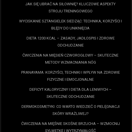
JAK SIĘ UBRAĆ NA SIŁOWNIĘ? KLUCZOWE ASPEKTY
STROJU TRENINGOWEGO
WYCISKANIE SZTANGIELEK SIEDZĄC: TECHNIKA, KORZYŚCI I
BŁĘDY DO UNIKNIĘCIA
DIETA 1200 KCAL – ZASADY, JADŁOSPIS I ZDROWE
ODCHUDZANIE
ĆWICZENIA NA MIĘSIEŃ CZWOROGŁOWY – SKUTECZNE
METODY WZMACNIANIA NÓG
PRANAYAMA: KORZYŚCI, TECHNIKI I WPŁYW NA ZDROWIE
FIZYCZNE I EMOCJONALNE
DEFICYT KALORYCZNY I DIETA DLA LENIWYCH –
SKUTECZNE ODCHUDZANIE
DERMOKOSMETYKI: CO WARTO WIEDZIEĆ O PIELĘGNACJI
SKÓRY WRAŻLIWEJ?
ĆWICZENIA NA MIĘŚNIE SKOŚNE BRZUCHA – WZMOCNIJ
SYLWETKĘ I WYTRZYMAŁOŚĆ