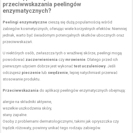
przeciwwskazania peelingów
enzymatycznych?
Peelingi enzymatyczne
cieszą się dużą popularnością wśród
zabiegów kosmetycznych, oferując wiele korzystnych efektów. Niemniej
jednak, warto być świadomym potencjalnych skutków ubocznych oraz
przeciwwskazań.
U niektórych osób, zwłaszcza tych o wrażliwej skórze, peelingi mogą
powodować
zaczerwienienia
czy
mrowienie
. Dlatego przed ich
pierwszym użyciem dobrze jest wykonać
test uczuleniowy
. Jeśli
odczujesz
pieczenie
lub
swędzenie
, lepiej natychmiast przerwać
stosowanie produktu.
Przeciwwskazania
do aplikacji peelingów enzymatycznych obejmują:
alergie na składniki aktywne,
wszelkie uszkodzenia skóry,
stany zapalne.
Osoby z problemami dermatologicznymi, takimi jak opryszczka czy
trądzik różowaty, powinny unikać tego rodzaju zabiegów.