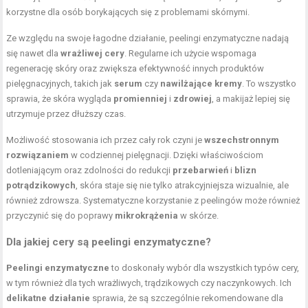
korzystne dla osób borykających się z problemami skórnymi.
Ze względu na swoje łagodne działanie, peelingi enzymatyczne nadają
się nawet dla
wrażliwej cery
. Regularne ich użycie wspomaga
regenerację skóry oraz zwiększa efektywność innych produktów
pielęgnacyjnych, takich jak
serum
czy
nawilżające kremy
. To wszystko
sprawia, że skóra wygląda
promienniej
i
zdrowiej
, a makijaż lepiej się
utrzymuje przez dłuższy czas.
Możliwość stosowania ich przez cały rok czyni je
wszechstronnym
rozwiązaniem
w codziennej pielęgnacji. Dzięki właściwościom
dotleniającym oraz zdolności do redukcji
przebarwień
i
blizn
potrądzikowych
, skóra staje się nie tylko atrakcyjniejsza wizualnie, ale
również zdrowsza. Systematyczne korzystanie z peelingów może również
przyczynić się do poprawy
mikrokrążenia
w skórze.
Dla jakiej cery są peelingi enzymatyczne?
Peelingi enzymatyczne
to doskonały wybór dla wszystkich typów cery,
w tym również dla tych wrażliwych, trądzikowych czy naczynkowych. Ich
delikatne działanie
sprawia, że są szczególnie rekomendowane dla