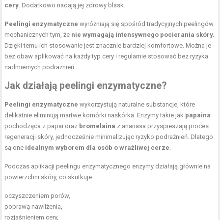
cery.
Dodatkowo nadają jej zdrowy blask.
Peelingi enzymatyczne
wyróżniają się spośród tradycyjnych peelingów
mechanicznych tym, że
nie wymagają intensywnego pocierania skóry.
Dzięki temu ich stosowanie jest znacznie bardziej komfortowe. Można je
bez obaw aplikować na każdy typ cery i regularnie stosować bez ryzyka
nadmiernych podrażnień.
Jak działają peelingi enzymatyczne?
Peelingi enzymatyczne
wykorzystują naturalne substancje, które
delikatnie eliminują martwe komórki naskórka. Enzymy takie jak
papaina
pochodząca z papai oraz
bromelaina
z ananasa przyspieszają proces
regeneracji skóry, jednocześnie minimalizując ryzyko podrażnień. Dlatego
są one
idealnym wyborem dla osób o wrażliwej cerze
.
Podczas aplikacji peelingu enzymatycznego enzymy działają głównie na
powierzchni skóry, co skutkuje:
oczyszczeniem porów,
poprawą nawilżenia,
rozjaśnieniem cery,