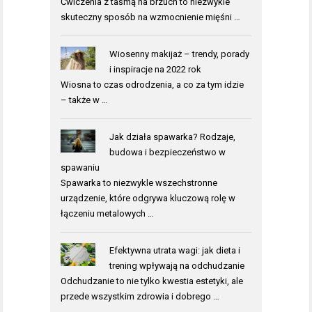
Ćwiczenia z taśmą na brzuch to niezwykle
skuteczny sposób na wzmocnienie mięśni …
Wiosenny makijaż – trendy, porady
i inspiracje na 2022 rok
Wiosna to czas odrodzenia, a co za tym idzie
– także w …
Jak działa spawarka? Rodzaje,
budowa i bezpieczeństwo w
spawaniu
Spawarka to niezwykle wszechstronne
urządzenie, które odgrywa kluczową rolę w
łączeniu metalowych …
Efektywna utrata wagi: jak dieta i
trening wpływają na odchudzanie
Odchudzanie to nie tylko kwestia estetyki, ale
przede wszystkim zdrowia i dobrego …