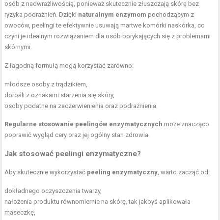
osób z nadwrażliwością, ponieważ skutecznie złuszczają skórę bez
ryzyka podrażnień. Dzięki
naturalnym enzymom
pochodzącym z
owoców, peelingi te efektywnie usuwają martwe komórki naskórka, co
czyni je idealnym rozwiązaniem dla osób borykających się z problemami
skórnymi.
Z łagodną formułą mogą korzystać zarówno:
młodsze osoby z trądzikiem,
dorośli z oznakami starzenia się skóry,
osoby podatne na zaczerwienienia oraz podrażnienia.
Regularne stosowanie peelingów enzymatycznych
może znacząco
poprawić wygląd cery oraz jej ogólny stan zdrowia.
Jak stosować peelingi enzymatyczne?
Aby skutecznie wykorzystać
peeling enzymatyczny
, warto zacząć od:
dokładnego oczyszczenia twarzy,
nałożenia produktu równomiernie na skórę, tak jakbyś aplikowała
maseczkę,