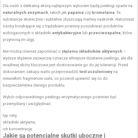
Dla osób z delikatną skórą najlepszym wyborem będą peelingi oparte na
naturalnych enzymach
, takich jak
papaina
czy
bromelaina
. Te
substancje skutecznie i subtelnie złuszczają martwy naskórek. Natomiast
osoby borykające się z trądzikiem powinny poszukiwać produktów
wzbogaconych o składniki
antybakteryjne
lub
przeciwzapalne
, które
przyniosą im ulgę.
Nie można również zapominać o
stężeniu składników aktywnych
–
wyższe stężenie zazwyczaj oznacza silniejsze działanie peelingu, ale dla
wrażliwej skóry kluczowe jest dostosowanie go do jej tolerancji. Przed
dokonaniem zakupu warto przeprowadzić
test uczuleniowy
na
niewielkim fragmencie ciała, co pozwoli upewnić się co do
bezpieczeństwa danego produktu.
Wybór odpowiedniego peelingu enzymatycznego powinien być
przemyślany i uwzględniać:
typ cery,
składniki aktywne
,
ich koncentrację.
Jakie są potencjalne skutki uboczne i