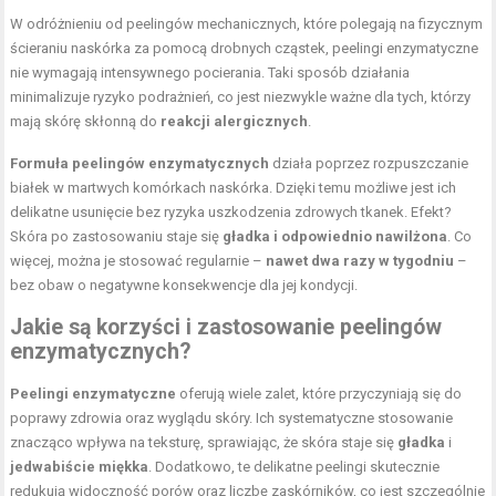
W odróżnieniu od peelingów mechanicznych, które polegają na fizycznym
ścieraniu naskórka za pomocą drobnych cząstek, peelingi enzymatyczne
nie wymagają intensywnego pocierania. Taki sposób działania
minimalizuje ryzyko podrażnień, co jest niezwykle ważne dla tych, którzy
mają skórę skłonną do
reakcji alergicznych
.
Formuła peelingów enzymatycznych
działa poprzez rozpuszczanie
białek w martwych komórkach naskórka. Dzięki temu możliwe jest ich
delikatne usunięcie bez ryzyka uszkodzenia zdrowych tkanek. Efekt?
Skóra po zastosowaniu staje się
gładka i odpowiednio nawilżona
. Co
więcej, można je stosować regularnie –
nawet dwa razy w tygodniu
–
bez obaw o negatywne konsekwencje dla jej kondycji.
Jakie są korzyści i zastosowanie peelingów
enzymatycznych?
Peelingi enzymatyczne
oferują wiele zalet, które przyczyniają się do
poprawy zdrowia oraz wyglądu skóry. Ich systematyczne stosowanie
znacząco wpływa na teksturę, sprawiając, że skóra staje się
gładka
i
jedwabiście miękka
. Dodatkowo, te delikatne peelingi skutecznie
redukują widoczność porów oraz liczbę zaskórników, co jest szczególnie