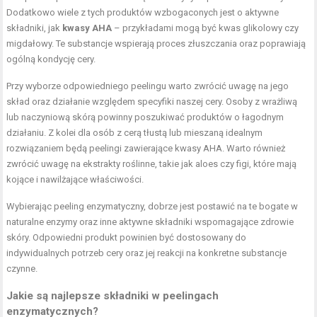
Dodatkowo wiele z tych produktów wzbogaconych jest o aktywne
składniki, jak
kwasy AHA
– przykładami mogą być kwas glikolowy czy
migdałowy. Te substancje wspierają proces złuszczania oraz poprawiają
ogólną kondycję cery.
Przy wyborze odpowiedniego peelingu warto zwrócić uwagę na jego
skład oraz działanie względem specyfiki naszej cery. Osoby z wrażliwą
lub naczyniową skórą powinny poszukiwać produktów o łagodnym
działaniu. Z kolei dla osób z
cerą tłustą
lub mieszaną idealnym
rozwiązaniem będą peelingi zawierające kwasy AHA. Warto również
zwrócić uwagę na ekstrakty roślinne, takie jak aloes czy figi, które mają
kojące i nawilżające właściwości.
Wybierając peeling enzymatyczny, dobrze jest postawić na te bogate w
naturalne enzymy oraz inne aktywne
składniki wspomagające zdrowie
skóry. Odpowiedni produkt powinien być dostosowany do
indywidualnych potrzeb cery oraz jej reakcji na konkretne substancje
czynne.
Jakie są najlepsze składniki w peelingach
enzymatycznych?