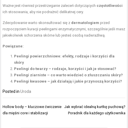
Ważne jest również przestrzeganie zaleceń dotyczących
częstotliwości
ich stosowania, aby nie podrażnić delikatnej cery.
Zdecydowanie warto skonsultować się z
dermatologiem
przed
rozpoczęciem kuracji peelingami enzymatycznymi, szczególnie jeśli masz
jakiekolwiek schorzenia skórne lub jesteś osobą nadwrażliwą.
Powiązane:
Peelingi powierzchniowe: efekty, rodzaje i korzyści dla
skóry
Peelingi do twarzy – rodzaje, korzyści i jak je stosować?
Peelingi ziarniste – co warto wiedzieć o złuszczaniu skóry?
Peelingi kwasowe – jak działają i jakie przynoszą korzyści?
Posted in
Uroda
Nawigacja
Hollow body – kluczowe ćwiczenie
Jak wybrać idealną kurtkę puchową?
wpisu
dla mięśni core i stabilizacji
Poradnik dla każdego użytkownika