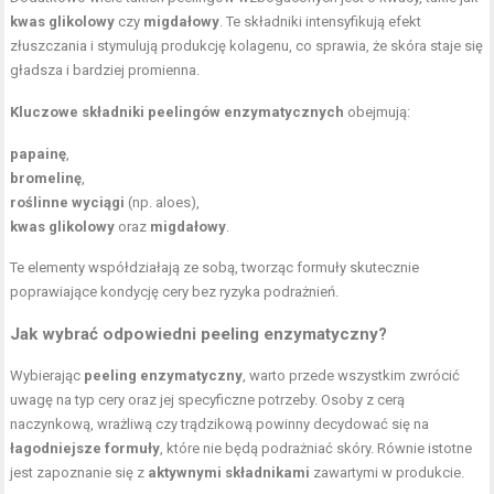
kwas glikolowy
czy
migdałowy
. Te składniki intensyfikują efekt
złuszczania i stymulują produkcję kolagenu, co sprawia, że skóra staje się
gładsza i bardziej promienna.
Kluczowe składniki peelingów enzymatycznych
obejmują:
papainę
,
bromelinę
,
roślinne wyciągi
(np. aloes),
kwas glikolowy
oraz
migdałowy
.
Te elementy współdziałają ze sobą, tworząc formuły skutecznie
poprawiające kondycję cery bez ryzyka podrażnień.
Jak wybrać odpowiedni peeling enzymatyczny?
Wybierając
peeling enzymatyczny
, warto przede wszystkim zwrócić
uwagę na typ cery oraz jej specyficzne potrzeby. Osoby z cerą
naczynkową, wrażliwą czy trądzikową powinny decydować się na
łagodniejsze formuły
, które nie będą podrażniać skóry. Równie istotne
jest zapoznanie się z
aktywnymi składnikami
zawartymi w produkcie.