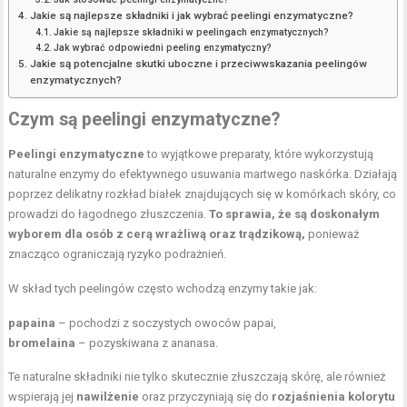
Jakie są najlepsze składniki i jak wybrać peelingi enzymatyczne?
Jakie są najlepsze składniki w peelingach enzymatycznych?
Jak wybrać odpowiedni peeling enzymatyczny?
Jakie są potencjalne skutki uboczne i przeciwwskazania peelingów
enzymatycznych?
Czym są peelingi enzymatyczne?
Peelingi enzymatyczne
to wyjątkowe preparaty, które wykorzystują
naturalne enzymy do efektywnego usuwania martwego naskórka. Działają
poprzez delikatny rozkład białek znajdujących się w komórkach skóry, co
prowadzi do łagodnego złuszczenia.
To sprawia, że są doskonałym
wyborem dla osób z cerą wrażliwą oraz trądzikową,
ponieważ
znacząco ograniczają ryzyko podrażnień.
W skład tych peelingów często wchodzą enzymy takie jak:
papaina
– pochodzi z soczystych owoców papai,
bromelaina
– pozyskiwana z ananasa.
Te naturalne składniki nie tylko skutecznie złuszczają skórę, ale również
wspierają jej
nawilżenie
oraz przyczyniają się do
rozjaśnienia kolorytu