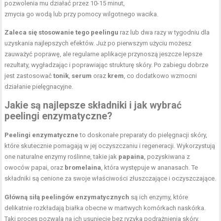
pozwolenia mu działać przez 10-15 minut,
zmycia go wodą lub przy pomocy wilgotnego wacika.
Zaleca się stosowanie tego peelingu
raz lub dwa razy w tygodniu dla
uzyskania najlepszych efektów. Już po pierwszym użyciu możesz
zauważyć poprawę, ale regularne aplikacje przynoszą jeszcze lepsze
rezultaty, wygładzając i poprawiając strukturę skóry. Po zabiegu dobrze
jest zastosować
tonik
,
serum
oraz
krem
, co dodatkowo wzmocni
działanie pielęgnacyjne.
Jakie są najlepsze składniki i jak wybrać
peelingi enzymatyczne?
Peelingi enzymatyczne
to doskonałe
preparaty do pielęgnacji skóry
,
które skutecznie pomagają w jej oczyszczaniu i regeneracji. Wykorzystują
one naturalne enzymy roślinne, takie jak
papaina
, pozyskiwana z
owoców papai, oraz
bromelaina
, która występuje w ananasach. Te
składniki są cenione za swoje właściwości złuszczające i oczyszczające.
Główną siłą peelingów enzymatycznych
są ich enzymy, które
delikatnie rozkładają białka obecne w martwych komórkach naskórka.
Taki proces pozwala na ich usunięcie bez ryzyka podrażnienia skóry.