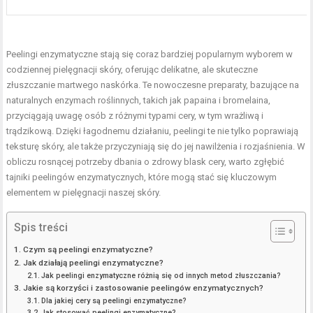
Peelingi enzymatyczne stają się coraz bardziej popularnym wyborem w
codziennej pielęgnacji skóry, oferując delikatne, ale skuteczne
złuszczanie martwego naskórka. Te nowoczesne preparaty, bazujące na
naturalnych enzymach roślinnych, takich jak papaina i bromelaina,
przyciągają uwagę osób z różnymi typami cery, w tym wrażliwą i
trądzikową. Dzięki łagodnemu działaniu, peelingi te nie tylko poprawiają
teksturę skóry, ale także przyczyniają się do jej nawilżenia i rozjaśnienia. W
obliczu rosnącej potrzeby dbania o zdrowy blask cery, warto zgłębić
tajniki peelingów enzymatycznych, które mogą stać się kluczowym
elementem w pielęgnacji naszej skóry.
Spis treści
Czym są peelingi enzymatyczne?
Jak działają peelingi enzymatyczne?
Jak peelingi enzymatyczne różnią się od innych metod złuszczania?
Jakie są korzyści i zastosowanie peelingów enzymatycznych?
Dla jakiej cery są peelingi enzymatyczne?
Jak stosować peelingi enzymatyczne?